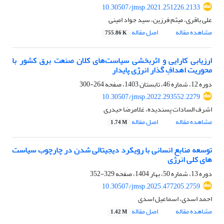
10.30507/jmsp.2021.251226.2133
علی باقری، میثم فرزین، سید جواد امینی
مشاهده مقاله
اصل مقاله
755.86 K
ارزیابی کارایی و اثربخشی سیاست‌های کلان صنعت برق کشور با
محوریت اهدافِ گذار انرژی پایدار
دوره 12، شماره 46، تابستان 1403، صفحه
264-300
10.30507/jmsp.2022.293552.2279
اشرف السادات پسندیده، غلامرضا حیدری
مشاهده مقاله
اصل مقاله
1.74 M
توسعه منابع انسانی با رویکرد دیجیتالی شدن در چارچوب سیاست
های کلی انرژی
دوره 13، شماره 50، بهار 1404، صفحه
329-352
10.30507/jmsp.2025.477205.2759
احمد اسدی، اسماعیل اسدی
مشاهده مقاله
اصل مقاله
1.42 M