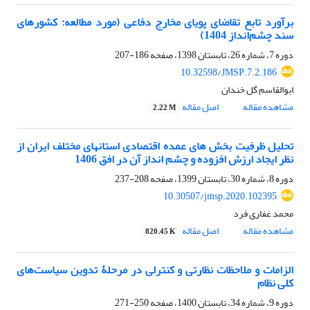
برآورد تابع تقاضای پویای مخارج دفاعی (مورد مطالعه: کشورهای
سند چشم‌انداز 1404)
دوره 7، شماره 26، تابستان 1398، صفحه
186-207
10.32598/JMSP.7.2.186
ابوالقاسم گل خندان
مشاهده مقاله
اصل مقاله
2.22 M
تحلیل ظرفیت بخش های عمده اقتصادی استانهای مختلف ایران از
نظر ایجاد ارزش افزوده و چشم انداز آن در افق 1406
دوره 8، شماره 30، تابستان 1399، صفحه
208-237
10.30507/jmsp.2020.102395
محمد غفاری فرد
مشاهده مقاله
اصل مقاله
820.45 K
الزامات و ملاحظات نظارتی و کنترلی در مرحلۀ تدوین سیاست‌های
کلی نظام
دوره 9، شماره 34، تابستان 1400، صفحه
250-271