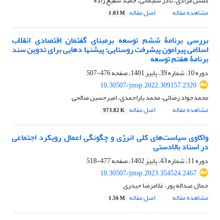
گلشن مرادی، نادر سلیمانی، حمید شفیع زاده
مشاهده مقاله
اصل مقاله
1.03 M
بررسی برنامۀ ششم توسعه برمبنای گفتمان اقتصادی انقلاب
اسلامی پیرامون پیشرفت روستایی؛ پیشنها دهایی برای تدوین سند
برنامۀ هفتم توسعه
دوره 10، شماره 39، پاییز 1401، صفحه
476-507
10.30507/jmsp.2022.309157.2320
محمدجواد رضائی، محمد یاراحمدی، امیرحسین صالحی
مشاهده مقاله
اصل مقاله
973.82 K
واکاوی سیاست‌های کلی انرژی و چگونگی اعمال رویکرد اجتماعی
در اسناد بالادستی
دوره 11، شماره 43، پاییز 1402، صفحه
477-518
10.30507/jmsp.2023.354524.2467
جمال عبداله پور، غلامرضا حیدری
مشاهده مقاله
اصل مقاله
1.56 M