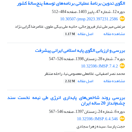
الگوی تدوین برنامۀ عملیاتی برنامه‌های توسعۀ پنج‌سالۀ کشور
دوره 12، شماره 47، پاییز 1403، صفحه
484-512
10.30507/jmsp.2023.397231.2586
مرتضی مهرعلی تبار فیروزجائی، حانیه علی بیکی علوی، غلامرضا گرایی نژاد
مشاهده مقاله
اصل مقاله
1.17 M
بررسی و ارزیابی الگوی پایه اسلامی ایرانی پیشرفت
دوره 7، شماره 28، زمستان 1398، صفحه
526-547
10.32598/JMSP.7.4.2
محمد نصر اصفهانی، غلامعلی معصومی نیا، راحله منتظر
مشاهده مقاله
اصل مقاله
2.32 M
بررسی روند شاخص‌های پایداری انرژی طی نیمه نخست سند
چشم‌انداز 20 ساله ایران
دوره 6، شماره 24، زمستان 1397، صفحه
546-567
10.32598/JMSP.6.4.546
حجت پارسا، سیده زهرا سجادی