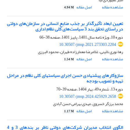
مشاهده مقاله
اصل مقاله
4.94 M
تعیین ابعاد تأثیرگذار بر جذب منابع انسانی در سازمان‌های دولتی
در راستای تحقق بند 3 سیاست‌های کلی نظام اداری
دوره 10، ویژه نامه سال 1401، پاییز 1401، صفحه
38-66
10.30507/jmsp.2021.273303.2204
رها نوری نائینی، غلامرضا معمارزاده طهران، محمود البرزی
مشاهده مقاله
اصل مقاله
1.54 M
سازوکارهای پیشنهادی حسن اجرای سیاستهای کلی نظام در مراحل
تهیه و تصویب بودجه
دوره 13، شماره 49، بهار 1404، صفحه
39-70
10.30507/jmsp.2024.425929.2658
محمد برزگر خسروی، مهدی بهرامی حسن آبادی
مشاهده مقاله
اصل مقاله
1.17 M
الگوی انتخاب مدیران شرکت‌های دولتی ناظر بر بندهای 3 و 4