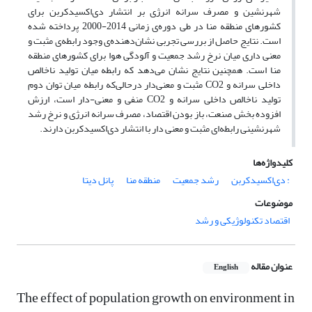
شهرنشین و مصرف سرانه انرژی بر انتشار دی‌اکسیدکربن برای
کشورهای منطقه منا در طی دوره‌ی زمانی 2014-2000 پرداخته شده
است. نتایج حاصل از بررسی تجربی نشان‌دهنده‌ی وجود رابطه‌ی مثبت و
معنی داری میان نرخ رشد جمعیت و آلودگی هوا برای کشورهای منطقه
منا است. همچنین نتایج نشان می‌دهد که رابطه میان تولید ناخالص
داخلی سرانه و CO2 مثبت و معنی‌دار درحالی‌که رابطه میان توان دوم
تولید ناخالص داخلی سرانه و CO2 منفی و معنی-دار است، ارزش
افزوده بخش صنعت، باز بودن اقتصاد، مصرف سرانه انرژی و نرخ رشد
شهرنشینی رابطه‌ای مثبت و معنی دار با انتشار دی‌اکسیدکربن دارند.
کلیدواژه‌ها
: دی‌اکسیدکربن
رشد جمعیت
منطقه منا
پانل دیتا
موضوعات
اقتصاد تکنولوژیکی و رشد
عنوان مقاله
English
The effect of population growth on environment in