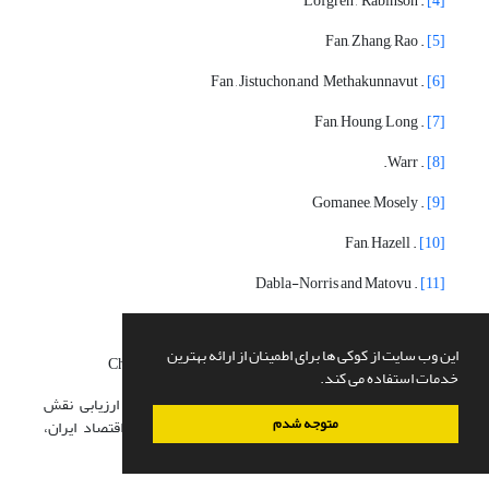
. Lofgren , Rabinson
[4]
. Fan, Zhang, Rao
[5]
. Fan , Jistuchon,and Methakunnavut
[6]
. Fan, Houng, Long
[7]
. Warr.
[8]
. Gomanee, Mosely
[9]
. Fan, Hazell
[10]
. Dabla-Norris and Matovu
[11]
. Ajwad , Wodon
[12]
این وب سایت از کوکی ها برای اطمینان از ارائه بهترین
. Chu, Ke-young, Davoodi, hamidreza, Gupta, sanjeev
[13]
خدمات استفاده می کند.
11. امینی، علیرضا و حجازی، آزاده. (1386)، «تحلیل و ارزیابی نقش
متوجه شدم
سلامت و بهداشت در ارتقاء بهره وری نیروی کار در اقتصاد ایران،
فصلنامه پژوهش های اقتصادی، شماره30.