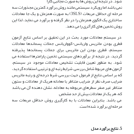
شود. در نتیجه این روش ها به صورت مجانبی کارا
نمی باشد اما رویکرد سیستمی مانند روش برآورد کمترین مجذورات سه
مرحله ای حداقل مربعات (3SLS) به صورت همزمان و یک جا معادلات
ساختاری یک الگوی همزمان را در نظر گرفته و برآورد می نماید، لذا این
روش تخمین های کارآتری را می دهد.
در سیستم معادلات مورد بحث در این تحقیق بر اساس نتایج آزمون
قطری بودن ماتریس واریانس-کوواریانس جملات پسماندها معادلات
سیستم، قطری بودن این ماتریس برای جملات پسماندها پذیرفته
گردید، در نتیجه از برآوردهای سیستمی تخمین پارامترها استفاده می
شود. به منظور تعیین قابلیت تشخیص معادلات موجود در سیستم،
آزمون های مربوط شامل بررسی شرایط رتبه ای و ترتیبی استفاده گردید،
که بر اساس نتایج از فرمول جهت بررسی شرط درجه ای و رتبه ماتریس
ضرایب صرف نظر از ضرایب متناظر با معادله هریک از معادلات و ستون
منتاظر غیر صفر سطرهای مربوطه به معادله، نشان دهنده آن می باشد
که، هر یک از معادلات بیش از حد مشخص
می باشد. بنابراین معادلات با به کارگیری روش حداقل مربعات سه
مرحله ای برآورد شده است.
5. نتایج برآورد مدل