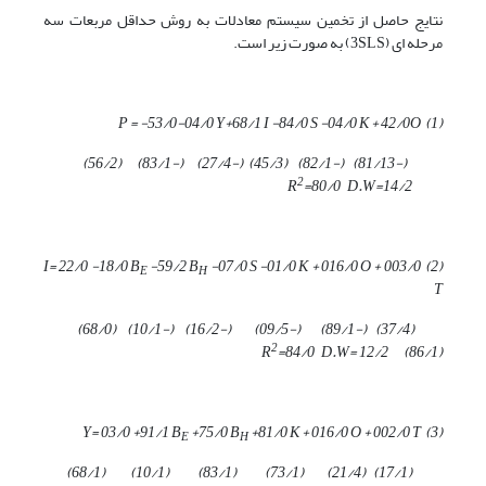
نتایج حاصل از تخمین سیستم معادلات به روش حداقل مربعات سه
مرحله ای (3SLS) به صورت زیر است.
53/0
-
04/0
Y+
68/1
I -
84/0
S -
04/0
K +
42/0
O
) P = -
1
(
)
56/2
) (
83/1
) (-
27/4
(-
)
45/3
) (
82/1
) (-
81/13
(-
2
=
80/0
D.W=
14/2
R
22/0
-
18/0
B
-
59/2
B
-
07/0
S -
01/0
K +
016/0
O +
003/0
) I=
2
(
E
H
T
)
68/0
) (
10/1
) (-
16/2
) (-
09/5
) (-
89/1
) (-
37/4
(
2
R
=
84/0
D.W=
12/2
)
86/1
(
03/0
+
91/1
B
+
75/0
B
+
81/0
K +
016/0
O +
002/0
T
) Y=
3
(
E
H
)
68/1
) (
10/1
) (
83/1
(
)
73/1
) (
21/4
) (
17/1
(