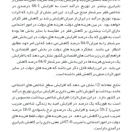
نابرابری بیشتر در توزیع درآمد است به افزایش 68/1 درصدی در
شاخص فقر سرشمار منتج می گردد. این امر نشان از آن دارد که اثرات
بهبود توزیع درآمد در ایران از میزان افزایش رشد بر کاهش فقر کاراتر
خواهد بود. در بین هزینه های دولت، هزینه های دولت در امور اجتماعی
دارای اثرات بیشتری بر کاهش فقر در مقایسه با سایر بخش ها بوده
است به طوری که یک درصد افزایش هزینه های دولت در این بخش فقر
سرشمار را به میزان 84/0 درصد کاهش می دهد که این امر خود مطابق
انتظار می باشد. عملکرد هزینه های دولت در بخش امور اقتصادی با
فراهم آوردن زیرساخت های اقتصادی کشور نشان می دهد که با افزایش
یک درصدی هزینه ها در این بخش، فقر سرشمار 04/0 درصد کاهش
می یابد. در این رابطه قابل ذکر می باشد که هزینه های دولت در سایر
امور اثرات منفی بر کاهش فقر داشته است.
نتایج معادله (2) نشان می دهد که افزایش سطح شاخص های اجتماعی
مانند بهداشت و آموزش تاثیر معنی داری بر افزایش برابری توزیع درآمد
در کشور دارد. در این میان اثرات افزایش شاخص بهداشت محسوس تر
است به طوریکه یک درصد در افزایش امید به زندگی، شاخص ضریب
جینی را 59/2 درصد و افزایش یک درصدی نرخ باسوادی 18/0 درصد
ضریب جینی را کاهش می دهد. در بین هزینه های دولت فقط هزینه های
دولت در امور اجتماعی با ضریب 07/0 اثر معنی داری را بر کاهش نابرابری
درآمدی داراست.