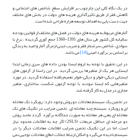
در یک نگاه کلی این چارچوب بر اقزایش سطح شاخص های اجتماعی و
کاهش فقر از طریق تاثیرگذاری هزینه های دولت در بخش های مختلف
جهت دست یابی به اهداف توسعه هزاره طراحی شده است.
آمارهای مربوط به هزینه های دولت در فصل های مختلف از قوانین بودجه
سالیانه کل کشور طی سال های 1391-1360 جمع آوری گردیده ، نرخ با
سوادی، شاخص سرشمار فقر و ضریب جینی ازمرکز آمار و امید به زندگی
بر اساس بر برآورد امینی
[14]
می باشد.
در این تحقیق با توجه به لزوم ایستا بودن داده های سری زمانی ابتدا
ایستایی هر یک از متغیرها بررسی گردید. در این راستا از آزمون های
ایستایی دیکی-فولر و دیکی-فولر تعمیم یافته استفاده گردید. در مورد
متغیرهایی که ایستا نبودند با توجه آزمون شکست ساختاری، متغیر
مجازی در مدل به کار گرفته شد.
در تخمین یک سیستم معادلات دو روش وجود دارد: رویکرد تک معادله
ای و رویکرد سیستم چند معادله ای. تخمین ضرایب در تکنیک های تک
معادله ای یعنی هر معادله به صورت جداگانه برآورد گردد مانند روش
دو مرحله ای حداقل مربعات (2SLS) اگر چه به اطلاعات محدود نیاز
است، اما در این تکنیک تخمین ضرایب اطلاعات معادلات دیگر را در
سیستم نادیده می گیرد و امکان ارتباط جملات خطای معادلات توجهی نمی