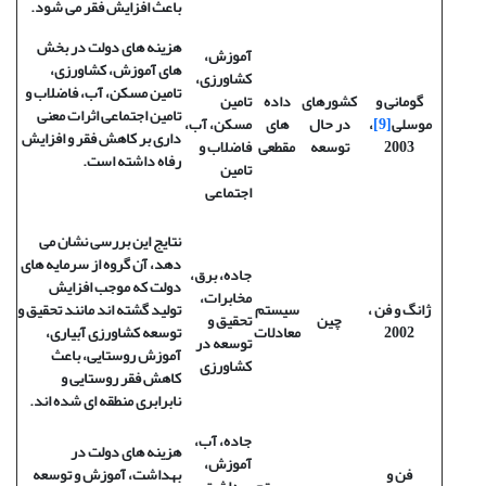
باعث افزایش فقر می شود.
هزینه های دولت در بخش
آموزش،
های آموزش، کشاورزی،
کشاورزی،
تامین مسکن، آب، فاضلاب و
گومانی و
کشورهای
داده
تامین
تامین اجتماعی اثرات معنی
موسلی
[9]
،
در حال
های
مسکن، آب،
داری بر کاهش فقر و افزایش
2003
توسعه
مقطعی
فاضلاب و
رفاه داشته است.
تامین
اجتماعی
نتایج این بررسی نشان می
دهد، آن گروه از سرمایه های
جاده، برق،
دولت که موجب افزایش
مخابرات،
ژانگ و فن
،
سیستم
تولید گشته اند مانند تحقیق و
چین
تحقیق و
2002
معادلات
توسعه کشاورزی آبیاری،
توسعه در
آموزش روستایی، باعث
کشاورزی
کاهش فقر روستایی و
نابرابری منطقه ای شده اند.
جاده، آب،
هزینه های دولت در
آموزش،
فن و
بهداشت، آموزش و توسعه