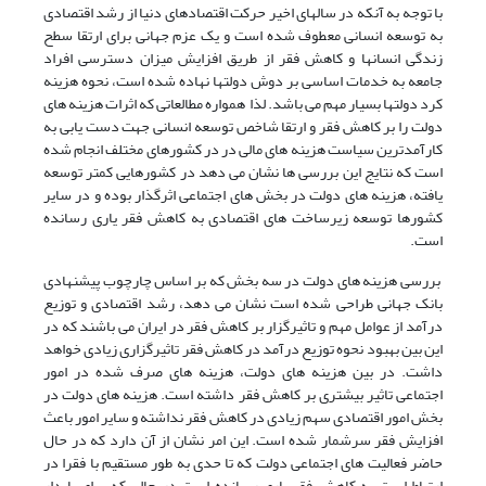
با توجه به آنکه در سالهای اخیر حرکت اقتصادهای دنیا از رشد اقتصادی
به توسعه انسانی معطوف شده است و یک عزم جهانی برای ارتقا سطح
زندگی انسانها و کاهش فقر از طریق افزایش میزان دسترسی افراد
جامعه به خدمات اساسی بر دوش دولتها نهاده شده است، نحوه هزینه
کرد دولتها بسیار مهم می باشد. لذا همواره مطالعاتی که اثرات هزینه های
دولت را بر کاهش فقر و ارتقا شاخص توسعه انسانی جهت دست یابی به
کارآمدترین سیاست هزینه های مالی در در کشورهای مختلف انجام شده
است که نتایج این بررسی ها نشان می دهد در کشورهایی کمتر توسعه
یافته، هزینه های دولت در بخش های اجتماعی اثرگذار بوده و در سایر
کشورها توسعه زیرساخت های اقتصادی به کاهش فقر یاری رسانده
است.
بررسی هزینه های دولت در سه بخش که بر اساس چارچوب پیشنهادی
بانک جهانی طراحی شده است نشان می دهد، رشد اقتصادی و توزیع
درآمد از عوامل مهم و تاثیرگزار بر کاهش فقر در ایران می باشند که در
این بین بهبود نحوه توزیع درآمد در کاهش فقر تاثیرگزاری زیادی خواهد
داشت. در بین هزینه های دولت، هزینه های صرف شده در امور
اجتماعی تاثیر بیشتری بر کاهش فقر داشته است. هزینه های دولت در
بخش امور اقتصادی سهم زیادی در کاهش فقر نداشته و سایر امور باعث
افزایش فقر سرشمار شده است. این امر نشان از آن دارد که در حال
حاضر فعالیت های اجتماعی دولت که تا حدی به طور مستقیم با فقرا در
ارتباط است به کاهش فقر یاری رسانده است در حالی که برای پایدار