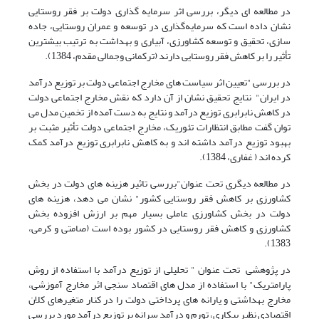
در مطالعه ای دیگر، بررسی اثر سرمایه گذاری دولت بر فقر روستایی
نشان داده است که سرمایه‌گذاری در توسعه و عمران روستایی، جاده
سازی، تحقیق و توسعه کشاورزی، آبیاری و بهداشت به ترتیب بیشترین
تأثیر را بر کاهش فقر روستایی دارند (ترکمانی وجمالی مقدم، 1384).
در بررسی "تعیین اثر سیاست های مخارج اجتماعی دولت بر توزیع درآمد
در ایران" نتایج تحقیق نشان از آن دارد که نقش مخارج اجتماعی دولت
در کاهش نابرابری توزیع درآمد و نتایج به دست آمده از تخمین مدل می
توان گفت مطابق انتظارات تئوریک، مخارج اجتماعی دولت تأثیر مثبت بر
بهبود توزیع درآمد داشته اند و به کاهش نابرابری توزیع درآمد کمک
کرده اند ( غفاری، 1384).
در مطالعه دیگری تحت عنوان"بررسی تاثیر هزینه های دولت در بخش
کشاورزی بر کاهش فقر روستایی کشور" نشان می دهد، هزینه های
دولت در بخش کشاورزی عاملی بسیار مهم بر ارزش افزوده بخش
کشاورزی و کاهش فقر روستایی در کشور بوده است (صامتی و کرمی،
1383).
در پژوهشی تحت عنوان " تحلیلی از توزیع درآمد با استفاده از روش
پارامتریک" با استفاده از مدل های اقتصاد سنجی اثر مخارج آموزشی،
مخارج بهداشتی و یارانه های پرداختی دولت را در کنار متغیرهای کلان
اقتصادی نظیر بیکاری، تورم و درآمد سرانه بر توزیع درآمد مورد بررسی