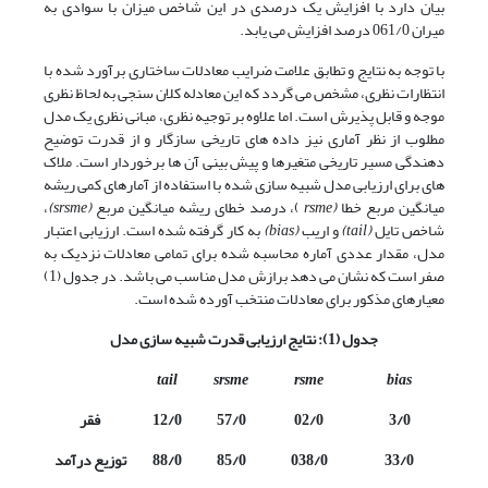
بیان دارد با افزایش یک درصدی در این شاخص میزان با سوادی به
میران 061/0 درصد افزایش می یابد.
با توجه به نتایج و تطابق علامت ضرایب معادلات ساختاری برآورد شده با
انتظارات نظری، مشخص می گردد که این معادله کلان سنجی به لحاظ نظری
موجه و قابل پذیرش است. اما علاوه بر توجیه نظری، مبانی نظری یک مدل
مطلوب از نظر آماری نیز داده های تاریخی سازگار و از قدرت توضیح
دهندگی مسیر تاریخی متغیرها و پیش بینی آن ها برخوردار است. ملاک
های برای ارزیابی مدل شبیه سازی شده با استفاده از آمارهای کمی ریشه
میانگین مربع خطا
(
rsme
)، درصد خطای ریشه میانگین مربع
(
srsme
)
،
شاخص تایل
(
tail
)
و اریب
(
bias
)
به کار گرفته شده است. ارزیابی اعتبار
مدل، مقدار عددی آماره محاسبه شده برای تمامی معادلات نزدیک به
صفر است که نشان می دهد برازش مدل مناسب می باشد. در جدول (1)
معیارهای مذکور برای معادلات منتخب آورده شده است.
جدول (1): نتایج ارزیابی قدرت شبیه سازی مدل
tail
srsme
rsme
bias
3/0
02/0
57/0
12/0
فقر
33/0
038/0
85/0
88/0
توزیع درآمد