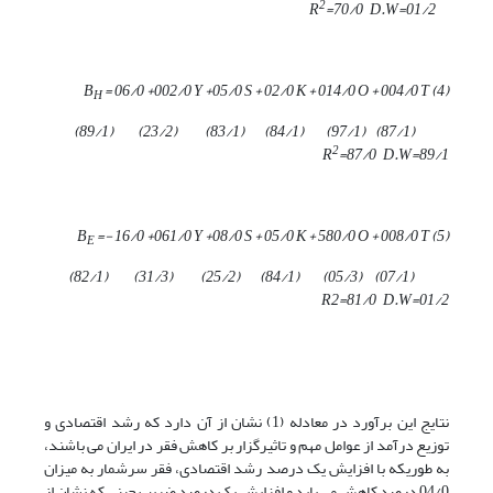
2
=
70/0
D.W=
01/2
R
=
06/0
+
002/0
Y +
05/0
S +
02/0
K +
014/0
O +
004/0
T
) B
4
(
H
)
89/1
) (
23/2
) (
83/1
) (
84/1
) (
97/1
(
)
87/1
(
2
R
=
87/0
D.W=
89/1
=-
16/0
+
061/0
Y +
08/0
S +
05/0
K +
580/0
O +
008/0
T
) B
5
(
E
)
82/1
) (
31/3
) (
25/2
) (
84/1
) (
05/3
) (
07/1
(
R2=
81/0
D.W=
01/2
نتایج این برآورد در معادله (1) نشان از آن دارد که رشد اقتصادی و
توزیع درآمد از عوامل مهم و تاثیرگزار بر کاهش فقر در ایران می باشند،
به طوریکه با افزایش یک درصد رشد اقتصادی، فقر سرشمار به میزان
04/0 درصد کاهش می یابد و افزایش یک درصد ضریب جینی که نشان از