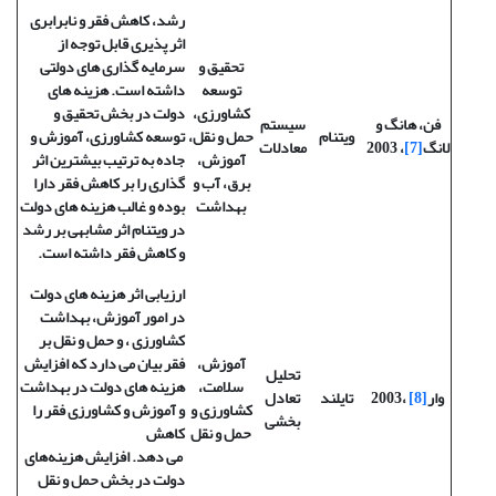
رشد، کاهش فقر و نابرابری
اثر پذیری قابل توجه از
تحقیق و
سرمایه گذاری های دولتی
توسعه
داشته است. هزینه های
کشاورزی،
دولت در بخش تحقیق و
فن، هانگ و
سیستم
ویتنام
حمل و نقل،
توسعه کشاورزی، آموزش و
لانگ
[7]
، 2003
معادلات
آموزش،
جاده به ترتیب بیشترین اثر
برق، آب و
گذاری را بر کاهش فقر دارا
بهداشت
بوده و غالب هزینه های دولت
در ویتنام اثر مشابهی بر رشد
و کاهش فقر داشته است.
ارزیابی اثر هزینه های دولت
در امور آموزش، بهداشت
کشاورزی ، و حمل و نقل بر
آموزش،
فقر بیان می دارد که افزایش
تحلیل
سلامت،
هزینه های دولت در بهداشت
وار
[8]
،2003
تایلند
تعادل
کشاورزی و
و آموزش و کشاورزی فقر را
بخشی
حمل و نقل
کاهش
می دهد. افزایش هزینه‌های
دولت در بخش حمل و نقل