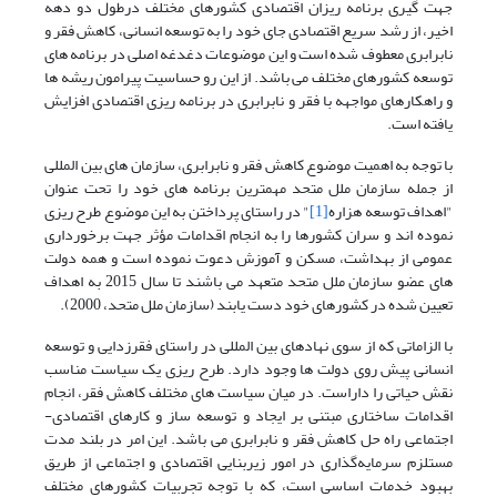
جهت گیری برنامه ریزان اقتصادی کشورهای مختلف درطول دو دهه
اخیر، از رشد سریع اقتصادی جای خود را به توسعه انسانی، کاهش فقر و
نابرابری معطوف شده است و این موضوعات دغدغه اصلی در برنامه های
توسعه کشورهای مختلف می باشد. از این رو حساسیت پیرامون ریشه ها
و راهکارهای مواجهه با فقر و نابرابری در برنامه ریزی اقتصادی افزایش
یافته است.
با توجه به اهمیت موضوع کاهش فقر و نابرابری، سازمان های بین المللی
از جمله سازمان ملل متحد مهمترین برنامه های خود را تحت عنوان
"اهداف توسعه هزاره
[1]
" در راستای پرداختن به این موضوع طرح ریزی
نموده اند و سران کشورها را به انجام اقدامات مؤثر جهت برخورداری
عمومی از بهداشت، مسکن و آموزش دعوت نموده است و همه دولت
های عضو سازمان ملل متحد متعهد می باشند تا سال 2015 به اهداف
تعیین شده در کشورهای خود دست یابند (سازمان ملل متحد، 2000).
با الزاماتی که از سوی نهادهای بین المللی در راستای فقرزدایی و توسعه
انسانی پیش روی دولت ها وجود دارد. طرح ریزی یک سیاست مناسب
نقش حیاتی را داراست. در میان سیاست های مختلف کاهش فقر، انجام
اقدامات ساختاری مبتنی بر ایجاد و توسعه ساز و کارهای اقتصادی-
اجتماعی راه حل کاهش فقر و نابرابری می باشد. این امر در بلند مدت
مستلزم سرمایه‌گذاری در امور زیربنایی اقتصادی و اجتماعی از طریق
بهبود خدمات اساسی است، که با توجه تجربیات کشورهای مختلف