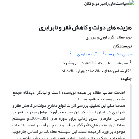
هزینه های دولت و کاهش فقر و نابرابری
نوع مقاله : گردآوری و مروری
نویسندگان
2
1
مهدی خداپرست
آزاده داودی
1
عضو هیأت علمی دانشگاه فردوسی مشهد
2
کارشناس/معاونت اقتصادی وزارت اقتصاد
چکیده
(صحت مطالب مقاله بر عهده نویسنده است و بیانگر دیدگاه مجمع
تشخیص مصلحت نظام نیست)
هدف اصلی این تحقیق، بررسی اثرات انواع مخارج دولت بر کاهش فقر و
نابرابری در ایران است. در این مطالعه برآورد عوامل موثر بر فقر بر
اساس آمارهای سری زمانی برای دوره های 1391-1360و سیستم
معادلاتی از متغیرهای تاثیرگذار بر فقر و توزیع درآمد بر اساس ادبیات
موجود برآورد گردیده است. این سیستم معادلات بر اساس چارچوب
پیشنهادی بانک جهانی شامل توابع فقر، نابرابری، رشد اقتصادی و