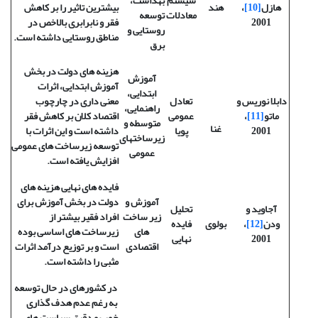
سیستم
بهداشت،
هازل
[10]
،
هند
بیشترین تاثیر را بر کاهش
معادلات
توسعه
2001
فقر و نابرابری بالاخص در
روستایی و
مناطق روستایی داشته است.
برق
هزینه های دولت در بخش
آموزش
آموزش ابتدایی، اثرات
ابتدایی،
دابلا نوریس
و
تعادل
معنی داری در چارچوب
راهنمایی،
ماتو
[11]
،
عمومی
اقتصاد کلان بر کاهش فقر
متوسطه و
غنا
2001
پویا
داشته است و این اثرات با
زیرساختهای
توسعه زیرساخت های عمومی
عمومی
افزایش یافته است.
فایده های نهایی هزینه های
آموزش و
دولت در بخش آموزش برای
آجاوید و
تحلیل
زیر ساخت
افراد فقیر بیشتر از
ودن
[12]
،
بولوی
فایده
های
زیرساخت های اساسی بوده
2001
نهایی
اقتصادی
است و بر توزیع درآمد اثرات
مثبی را داشته است.
در کشورهای در حال توسعه
به رغم عدم هدف گذاری
خوب و دقیق سیاست های