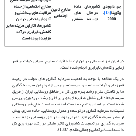
چو، داوودی
کشورهای
داده
مخارج اجتماعی، از جمله
مخارج تامین
وگوپتا
[13]
،
در حال
های
مراقبت های بهداشتی و
اجتماعی
2000
توسعه
مقطعی
آموزش ابتدایی در این
کشورها، آثار این هزینه ها بر
کاهش نابرابری درآمد
فزاینده بوده است
در ایران نیز تحقیقاتی در این ارتباط با اثرات مخارج عمرانی دولت بر فقر
زدایی و کاهش نابرابری انجام شده است.
در یک مطالعه با توجه به اهمیت سرمایه گذاری های دولت در زمینه
فقرزدایی، اثرات مستقیم و غیرمستقیم برخی از انواع این سرمایه گذاری
ها بر کاهش فقر و رشد بهره وری کل در مناطق روستایی ایران از طریق
سیستم معادلاتی شامل متغیرهای موثر بر فقر و رشد بهره وری بررسی
شده است. بر اساس نتایج به دست آمده،‌ حساسیت های فقر روستایی
نسبت به سرمایه گذاری در توسعه و عمران روستایی، جاده سازی، بیش
از سایر سرمایه گذاری های عمرانی دولت در امور روستایی بوده است.
سرمایه گذاری در تحقیقات کشاورزی تاثیر مثبتی بر رشد بهره وری کل
داشته است(ترکمانی وجمالی مقدم، 1387).