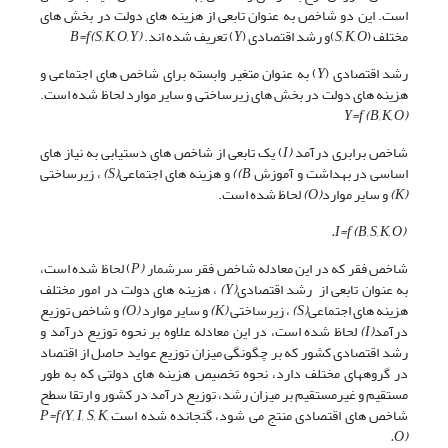
است. این دو شاخص به عنوان تابعی از هزینه های دولت در بخش های
مختلف (
S, K, O
)و رشد اقتصادی (
Y
) تعریف شده اند.
B=f(S, K, O, Y)
رشد اقتصادی (
Y
) به عنوان متغیر وابسته برای شاخص های اجتماعی و
هزینه های دولت در بخش های زیرساختی و سایر موارد لحاظ شده است.
Y=f (B, K, O)
شاخص برابری درآمد
(I
) یک تابعی از شاخص های دستیابی به نیاز های
اساسی در بهداشت و آموزش
B)
)
و هزینه های اجتماعی
(S)
، زیرساختی
(K)
و سایر موارد
(O)
لحاظ شده است.
I=f (B, S, K, O).
شاخص فقر که در این معادله شاخص فقر سرشمار
(P
) لحاظ شده است،
به عنوان تابعی از رشد اقتصادی
(Y)
، هزینه های دولت در امور مختلف
هزینه های اجتماعی
(S)
، زیرساختی
(K)
و سایر موارد
(O)
و شاخص توزیع
درآمد
(I)
لحاظ شده است، در این معادله علاوه بر نحوه توزیع درآمد و
رشد اقتصادی کشور که بر چگونگی میزان توزیع عواید حاصل از اقتصاد
در گروههای مختلف دارد، نحوه تخصیص هزینه های دولتی که به طور
مستقیم و غیرمستقیم بر میزان رشد، توزیع درآمد در کشور و ارتقا سطح
شاخص های اقتصادی منتج می شود، گنجانده شده است
P=f(Y, I, S, K,
O).