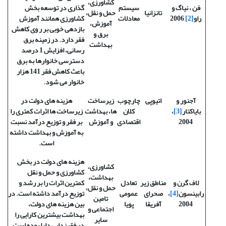
کشاورزی،
فن ، نیاگ و
سیستم
گذاری در توسعه بخش
تانزانیا
حمل و نقل،
راو
[2]
2006
معادلات
کشاورزی همانند آموزش
آموزش،
بازدهی خوبی بر ر وی کاهش
برق و
فقر دارد. در زمینه برق
بهداشت
رسانی، افزایش 1 درصد
دسترسی خانوارها به برق
باعث کاهش فقر 141 هزار
خانوار می شود.
آجنور و
اتیوپی
چارچوب
زیرساخت
هزینه های دولت در
بایاکتار
[3]
،
کلان
ها، بهداشت
زیرساخت ها اثرات کمتری را
2004
اقتصادی
و آموزش
بر فقر و توزیع درآمد نسبت
به آموزش و بهداشت داشته
است.
هزینه های دولت در بخش
کشاورزی،
کشاورزی و حمل و نقل
بهداشت،
لاف گرن و
مناطق زیر
تعادل
کمترین اثرات را بر رشد و
حمل و نقل،
رابینسون
[4]
،
صحرای
عمومی
توزیع درآمد داشته است. در
تامین
2004
آفریقا
پویا
بین هزینه های دولت،
اجتماعی و
بهداشت بیشترین کارایی را
سایر
در فقرزدایی دارا بوده است.