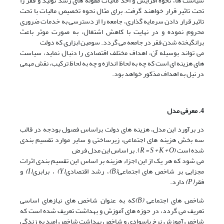
سیاست ها، نحوه افزایش و اخذ مالیات مقوله های رشد تولید و فقر را
تحت تاثیر قرار خواهند گرفت. برای مثال نحوه تخصیص مالیات با تحت
تاثیر قرار دادن سرمایه گذاری، جامعه را از دسترسی به خدمات ضروری
محروم نموده و در نهایت با کاهش اشتغال، به صورت موثر باعث
برانگیخته شدن فقر در جامعه می گردد. سومین ابزاری که دولت
می تواند بوسیله آن، اهداف مختلف اقتصادی را دنبال نماید، سیاست
های هزینه ای است که چه به لحاظ اندازه و چه به لحاظ ترکیب، نقش مهمی
در نیل به اهداف مذکور خواهد بود.
4. معرفی مدل
در برآورد این مدل، هزینه های دولت براساس فصول بودجه در قالب
سه بخش هزینه های اجتماعی، زیرساختی و سایر موارد تقسیم بندی
شده است (
R = S + K + O
). بر اساس این مدل فرض
می شود که هر یک از این اجزاء هزینه بر اساس این تقسیم بندی اثرات
مجزایی بر شاخص های اجتماعی
(B)
، رشد اقتصادی
(Y)
، برابری
(I)
و
فقر
(P)
دارد.
شاخص های اجتماعی
(B)
که به عنوان شاخص های نیازهای اساسی
تعریف می گردد، در حوزه های آموزش و بهداشت تعریف شده است که
شاخص آموزش نرخ باسوادی و شاخص بهداشت شاخص امید به زندگی