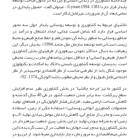
چندجانبه کشاورزی در زندگی انسانی و این که در کانون مباحث توسعه
پایدار قرار دارد(Lynam,1994, 1381) ، می­توان گفت، حصول پایداری در
تمامی ابعاد آن از ضروریات غیرقابل انکار است.
تلاش­های مربوط به کشاورزی و توسعه روستایی پایدار حول سه محور
اساسی قرار دارد که شامل امنیت غذایی، ایجاد اشتغال و درآمد در
مناطق روستایی به منظور ریشه کن نمودن فقر و حفظ منابع طبیعی و محیط
زیست است(برنامه توسعه سازمان ملل متحد،1994). به بیان دیگر، این
رهیافت به دنبال حداکثر نمودن بهره­وری از ظرفیت­های بخش کشاورزی
(اعم از طبیعی و انسانی) و حداقل نمودن پیامدهای مخرب زیست محیطی
است. بدین­سان، توسعه کشاورزی بایستی با اتکاء به امکانات و تکنولوژی
موجود شکل یابد؛ از نظر فنی مناسب، از نظر اقتصادی توجیه­پذیر، از نظر
اجتماعی قابل قبول و از نظر محیطی مطلوب باشد(کوچکی،1374، 92).
در کشور ما نیز“چرخه چالش­ها” در بخش کشاورزی نظیر عدم افزایش
سطح زیرکشت، سه برابر شدن جمعیت کشور در طی 40 سال گذشته و
کاهش مساحت اراضی مفید، افزایش فشار اکولوژیکی در فضاهای تولید
محصولات کشاورزی (نواحی روستایی)، استفاده مکرر از زمین، استفاده
نادرست و مخرب از منابع آبی، کاهش راندمان عوامل بنیادی تولید (آب و
زمین) و به صرفه نبودن تولید در این بخش، پیری جمعیت بهره­بردار در
بخش کشاورزی و عدم رغبت جوانان به فعالیت در آن سبب گردیده تا این
بخش مهم اقتصادی به مرور زمان دچار ناپایداری مفرط شود. از این رو در