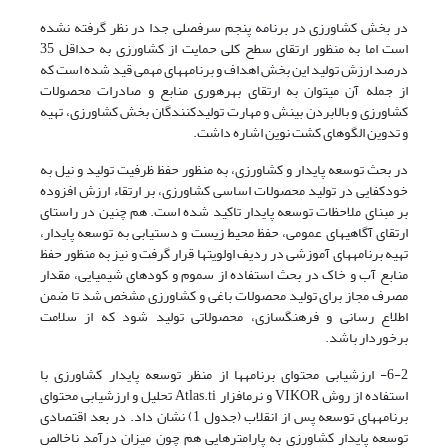
در بخش کشاورزی در برنامه پنجم سرفصلی جدا در نظر گرفته نشده
است اما به منظور ارتقای سطح کلی حمایت از کشاورزی به حداقل 35
درصد ارزش تولید این بخش اهداف و برنامه­های مهمی قید شده است که
از جمله آن می­توان به ارتقای بهره­وری منابع و صادرات محصولات
کشاورزی و بالابردن بینش و مهارت تولیدکنندگان بخش کشاورزی، تهیه
و تدوین الگوهای کشت نوین اشاره داشت.
در بحث توسعه پایدار و کشاورزی، به منظور حفظ ظرفیت تولید و نیل به
خودکفایی در تولید محصولات اساسی کشاورزی، بر ارتقاء ارزش افزوده
بر مبنای ملاحظات توسعه پایدار تاکید شده است. هم چنین در راستای
ارتقای آگاهی­های عمومی، حفظ محیط زیست و دستیابی به توسعه پایدار،
تهیه برنامه­های آموزشی در ردیف اولویت­ها قرار گرفت و نیز به منظور حفظ
منابع آب و خاک در بحث استفاده از سموم و کودهای شیمیایی، مقدار
مصرف مجاز برای تولید محصولات باغی و کشاورزی مشخص شد تا ضمن
اطلاع رسانی و فرهنگ­سازی، محصولاتی تولید شود که از سلامت
برخوردار باشد.
6-2- ارزشیابی محتوای برنامه­ها از منظر توسعه پایدار کشاورزی با
استفاده از روش VIKOR و نرم­افزار Atlas.ti تحلیل و ارزشیابی محتوای
برنامه­های توسعه پس از انقلاب (جدول 1) نشان داد. در بعد اقتصادی
توسعه پایدار کشاورزی به پارامترهایی هم چون میزان درآمد ناخالص