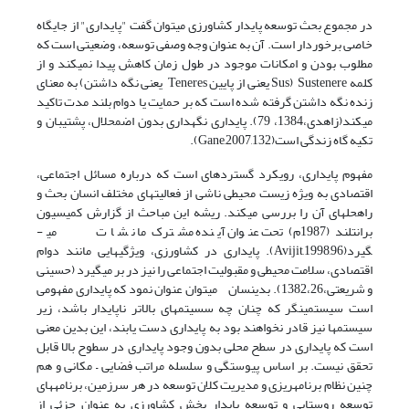
در مجموع بحث توسعه پایدار کشاورزی می­توان گفت "پایداری" از جایگاه
خاصی برخوردار است. آن به عنوان وجه وصفی توسعه، وضعیتی است که
مطلوب بودن و امکانات موجود در طول زمان کاهش پیدا نمی­کند و از
کلمه Sustenere (Sus یعنی از پایین Teneres یعنی نگه داشتن) به معنای
زنده نگه داشتن گرفته شده است که بر حمایت یا دوام بلند مدت تاکید
می­کند(زاهدی،1384، 79). پایداری نگه­داری بدون اضمحلال، پشتیبان و
تکیه گاه زندگی است(Gane,2007,132).
مفهوم پایداری، رویکرد گسترده­ای است که درباره مسائل اجتماعی،
اقتصادی به ویژه زیست محیطی ناشی از فعالیت­های مختلف انسان بحث و
راه­حل­های آن را بررسی می­کند. ریشه این مباحث از گزارش کمیسیون
برانت­لند (1987م) تحت عنوان آینده مشترک ما نشات می­
گیرد(Avijit,1998,96). پایداری در کشاورزی، ویژگی­هایی مانند دوام
اقتصادی، سلامت محیطی و مقبولیت اجتماعی را نیز در بر می­گیرد (حسینی
و شریعتی،1382،26). بدین­سان می­توان عنوان نمود که پایداری مفهومی
است سیستمی­نگر که چنان چه سسیتم­های بالاتر ناپایدار باشد، زیر
سیستم­ها نیز قادر نخواهند بود به پایداری دست یابند، این بدین معنی
است که پایداری در سطح محلی بدون وجود پایداری در سطوح بالا قابل
تحقق نیست. بر اساس پیوستگی و سلسله مراتب فضایی – مکانی و هم
چنین نظام برنامه­ریزی و مدیریت کلان توسعه در هر سرزمین، برنامه­های
توسعه روستایی و توسعه پایدار بخش کشاورزی به عنوان جزئی از