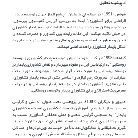
2ـ پیشینه تحقیق
هولس (1991) در مقاله ای با عنوان "چشم انداز جهانی توسعه پایدار:
الزاماتی برای کشاورزی" ابتدا به بررسی گزارش کمیسیون پیرسون،
برانت و برونتلان می­پردازد و در ادامه به الزامات توسعه پایدار کشاورزی
در جهان تاکید می­کند. این مقاله رابطه بین کشاورز و مصرف کننده را
تبیین و به طور خلاصه، سودمندی و تعالی منابع انسانی در دستیابی به
شکل پایدار کشاورزی را هدف اصلی می­داند.
گراهام (1998)در کتاب خود با عنوان "توسعه پایدار کشاورزی و توسعه
روستایی" به ارتباط بین این دو مقوله می­پردازد و نقش کشاورزی پایدار بر
توسعه روستایی را مورد بحث قرار می­دهد. موضوعات مورد بحث
عبارتند از: ضرورت رفع نیازهای اساسی بشر، توسعه پایدار کشاورزی،
نقش محوری کشاورزی پایدار در توسعه پایدار روستایی و در نهایت
معرفی یک استراتژی برای کشاورزی پایدار و توسعه روستایی.
علیپور و دیگران (1387)، در پژوهشی تحت عنوان "دانش و گرایش
محققان سازمان ترویج، آموزش و تحقیقات کشاورزی نسبت به کشاورزی
پایدار"، به سنجش گرایش ذهنی و عملی محققان کشاورزی نسبت به
مفهوم کشاورزی پایدار پرداخته است. یافته­های تحقیق نشان داد جهت­
گیری تحقیقاتی پاسخگویان عمدتاً در جهت تدوین نیازها و مسائل
تحقیقاتی در جهت رفع مسائل و مشکلات بخش کشاورزی و نیز بهره­