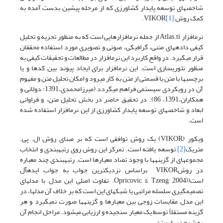
شاخص­های توسعه پایدار کشاورزی که از مرحله پیشین بدست آمده به
کمک روش VIKOR
[1]
.
نرم­افزار Atlas.ti از جمله نرم­افزارهایی است که به منظور تجزیه و تحلیل
کیفی داده­های متنی، گرافیکی، صوتی و تصویری مورد استفاده محققان
قرار می­گیرد. در واقع کاربرد این نرم­افزار در مطالعات و تحقیقات کیفی به
منظور تئوری­سازی است. این نرم­افزار برای ایجاد پیوند بین کدها و یا
برچسب­ها با متن یا قسمتی از متن به کار می­رود و امکان تحلیل متن و مفهوم
آن در رویکردی سیستمی فراهم می­گردد (میرزامحمدی،1391؛ دولانی و
همکاران،1391، 86). در تحقیق حاضر در بخش تحلیل متن، و فراوانی
ابعاد و شاخص­های توسعه پایدار کشاورزی از این نرم­افزار استفاده شده
است.
ویکور (VIKOR) یک روش توافقی است که بر مبنای روش ال. پی.
متریک
[2]
توسعه یافته است. تمرکز این روش روی رتبه­بندی و انتخاب
مجموعه­ای از گزینه­ها با وجود تضاد معیارها است. رتبه­بندی چند معیاره
در روشVIKOR براساس نزدیک­ترین جواب به جواب ایده­آل
است((Opricovic & Tzeng, 2004. تفاوت اصلی این مدل با مدل­های
تصمیم­گیری سلسله مراتبی یا شبکه­ای این است که بر خلاف آن مدل­ها، در
این مدل مقایسات زوجی بین معیارها و گزینه­ها صورت نمی­گیرد و هر
گزینه مستقلاً توسط یک معیار سنجیده و ارزیابی می­شود. مراحل انجام آن
به شرح زیر است: