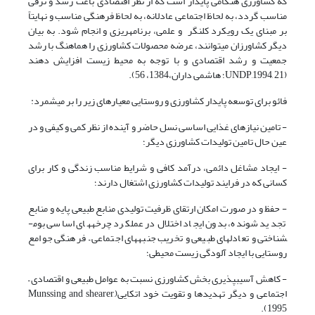
که کشاورزی هنگامی پایدار است که از نظر اقتصادی باعث رشد و ترقی
مناسب گردد، به لحاظ اجتماعی عادلانه، به لحاظ فرهنگی مناسب و نهایتاً
بر مبنای یک رویکرد کل­نگر و علمی، برنامه­ریزی و انجام شود. به بیان
دیگر کشاورزان می­توانند، عرضه محصولات کشاورزی را هماهنگ با رشد
جمعیت و رشد اقتصادی و با توجه به محیط زیست افزایش دهند
(UNDP,1994, 21؛ هاشمی داران،1384، 56).
فائو برای توسعه پایدار کشاورزی و روستایی معیارهای زیر را بر می­شمرد:
- تامین نیازهای غذایی اساسی نسل حاضر و آینده از نظر کمی و کیفی و در
عین حال تامین تولیدات کشاورزی دیگر؛
- ایجاد مشاغل دائمی، درآمد کافی و شرایط مناسب زندگی و کار برای
کسانی که در فرایند تولیدات کشاورزی اشتغال دارند؛
- حفظ و در صورت امکان ارتقای ظرفیت تولیدی منابع طبیعی پایه و منابع
تجدید شونده، بدون ایجاد اختلال در عملکرد چرخه­های اساسی بوم­
شناختی و تعادل­های طبیعی و تخریب جنبه­های اجتماعی – فرهنگی جوامع
روستایی با ایجاد آلودگی زیست محیطی؛
- کاهش آسیب­پذیری بخش کشاورزی نسبت به عوامل طبیعی و اقتصادی –
اجتماعی و دیگر تهدیدها و تقویت خود اتکایی(Munssing and shearer,
1995).