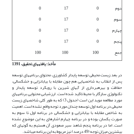
دوم
0
17
0
سوم
0
17
0
چهارم
0
17
0
پنجم
0
17
0
جمع
100
100
100
مأخذ: یافته­های تحقیق، 1391
در بعد زیست محیطی توسعه پایدار کشاورزی، محتوای برنامه­های توسعه
پس از انقلاب به شاخص­هایی هم چون مقابله با بیابان­زایی و خشکسالی،
حفاظت و بهره­برداری از آب­های شیرین با رویکرد توسعه پایدار و
تکنولوژی سازگار با محیط تاکید شده است. ارزشیابی محتوایی برنامه­های
مورد مطالعه موید این است (جدول 3) که به طور کلی شاخص­های زیست
محیطی در برنامه اول توسعه چندان مورد توجه واقع نشده است. اهمیت
به شاخص مقابله با بیابان­زایی و خشکسالی در برنامه اول تا سوم به
صورت یکسان بوده و در برنامه چهارم اشاره­ای به این موضوع نشده
است. اما در برنامه پنجم شاهد سیر صعودی آن هستیم به گونه­ای که
بیشترین میزان توجه (49 درصد) نیز مربوط به این برنامه می­باشد.