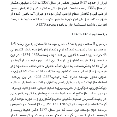
ایران از حدود 8/17 میلیون هکتار در سال 1357 به 5/18 میلیون هکتار
در سال 1366 رسیده است. این افزایش بیشتر ناشی از افزایش سطح
اراضی آبی و کاهش سطح اراضی آیش بوده و میزان آب تامین شده از
طرق مختلف نیز طی این دوره به طور متوسط سالانه حدود 4 درصد
افزایش داشته است(سازمان برنامه و بودجه،1370).
برنامه دوم ( 1375-1379)
برنامه­ی 5 ساله دوم با هدف اصلی توسعه اقتصادی با نرخ رشد 1/5
درصد در سال تصویب شد که نرخ رشد ارزش افزوده بخش کشاورزی
43 درصد بوده است( قانون برنامه دوم توسعه،1378-1374). در این
برنامه نیز نگرش به کشاورزی با رویکردی خاص مورد توجه قرار گرفته و
از آن جا که بخش صنعت به دلیل جنگ تحمیلی دچار ضعف شده بود و از
طرفی نیز نیاز غذایی جمعیت کشور رو به تزاید داشته است، کشاورزی به
عنوان محور توسعه مطرح شد(رحیمی،1377، 203). در این برنامه،
استفاده از توانمندی­ها و مزیت­های نسبی مناطق در اتخاذ سیاست­های منطقه­
ای کشاورزی، جلوگیری از تخریب بی­رویه منابع طبیعی، حفظ و احیاء و بهره­
برداری مناسب از منابع تجدید شونده، ایجاد پوشش جنگلی، برنامه­ریزی
در زمینه گسترش صنایع تکمیلی دامی و کشاورزی و ... مورد توجه قرار
گرفت (آقاسی­زاده و همکاران،1387، 21). نکته­ی حائز اهمیت در خصوص
برنامه دوم توسعه این است که در سال 1377 دفتر محیط زیست و
توسعه پایدار تاسیس گردید (دفتر محیط زیست و توسعه پایدار