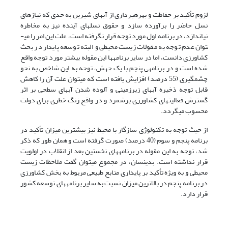
لزوم تأکید بر حفاظت و بهره­برداری از آب­های شیرین به حدی که نیازهای
نسل حاضر را برآورده سازد و حقوق نسل­های آینده نیز به مخاطره
نیاندازد، در برنامه اول مورد توجه قرار نگرفته است، علت این امر را می­
توان عدم توجه به مقولات زیست محیطی و البته توسعه پایدار در بحث
کشاورزی دانست، اما در سایر برنامه­ها این مقوله بیشتر مورد توجه واقع
شده است و در برنامه­ی پنجم با یک جهش، توجه به این شاخص به نحو
چشمگیری (55 درصد) افزایش یافته است که می­توان علت آن را کاهش
قابل توجه ذخیره آب­های زیرزمینی و آلوده شدن آب­های سطحی بر اثر
گسترش فعالیت­های کشاورزی برشمرد و در واقع زنگ خطری برای دولت
محسوب می­گردد.
از حیث توجه به تکنولوژی سازگار با محیط نیز بیشترین میزان تأکید در
برنامه پنجم و سوم (40 درصد) صورت گرفته است و همان طور که ذکر
شد، توجه به این مقوله در برنامه­های نخستین بعد از انقلاب در اولویت
قرار نداشته است. بدین­سان، در مجموع می­توان گفت ملاحظات زیست
محیطی و به ویژه تأکید بر پایداری منابع طبیعی مربوط به بخش کشاورزی
در برنامه پنجم در بالاترین میزان نسبت به سایر برنامه­های توسعه کشور
قرار دارد.