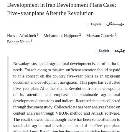
Development in Iran Development Plans Case:
Five-year plans After the Revolution
نویسندگان
English
1
2
3
Hassan Afrakhteh
Mohammad Hajipour
Maryam Gourzin
4
Behnaz Nejati
چکیده
English
Nowadays, sustainable agricultural development is one of the basic
needs. For achieving to this aim, sufficient attention should be paid
to this concept on the country five-year plans as an upstream
document and development navigation. This paper has evaluated
Five-year plans After the Islamic Revolution from the viewpoints
of its attention and emphasis on sustainable agricultural
development dimensions and indices. Required data are collected
through document study. Collected data has been analyzes based on
content analysis through VIKOR method and Atlas.ti software.
The result showed that although, there has been some attention to
sustainable agricultural development in all of the Five-year plans
after the Islamic Revolution, but the more emphasis has been paid to