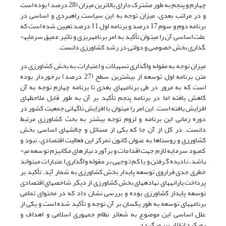
چهارم و پنجم به طور مشترک دارای بالاترین میزان (28 درصد) بوده است
و در مراتب بعدی، میزان توجه به این سیاست راهبردی و اساسی در
برنامه دوم و سوم 17 درصد و برنامه اول 11 درصد تعیین شده است که
علت اساسی آن را می­توان تأکید به امر برنامه­ریزی و تاثیر عمیق سرمایه­
گذاری بخش خصوصی و دولتی در رشد کشاورزی دانست.
میزان توجه به مقوله واگذاری تسهیلات و اعتبارات به بخش کشاورزی در
متن برنامه اول توسعه از بیشترین سطح (27 درصد) برخوردار بوده
است که به مرور در طی برنامه­های بعدی تا برنامه چهارم توجه به آن
کاهش یافته اما در برنامه پنجم تأکید بر آن به طور قابل ملاحظه­ای
افزایش یافته است. این امر را می­توان با افزایش ناگهانی جمعیت کشور در
دوره زمانی این برنامه و لزوم توجه بیشتر به بحث کشاورزی مرتبط
دانست. در کل از آن جا که یکی از مسائل و چالش­های اساسی بخش
کشاورزی و روستاها به عنوان کانون تمرکز این فعالیت اقتصادی، نبود و
کمبود سرمایه لازم جهت اقدامات و برآورد نیازهای مکانیزم توسعه می­
باشد، نادیده گرفتن و یا کم توجهی بر مقوله واگذاری اعتبارات می­تواند
خطری جدی فراروی توسعه پایدار بخش کشاورزی به شمار آید. تأکید بر
پرداخت یارانه­های نهاده­های بخش کشاورزی از دیگر شاخص­های اقتصادی
توسعه پایدار کشاورزی بوده و بررسی­ نشان داد که در محتوای تمامی
برنامه­های توسعه به طور یکسان بر آن توجه و تأکید شده است و یکی از
علل اساسی این موضوع به شعائر نظام جمهوری اسلامی و اهداف و
رویکرد انقلاب بر می­گردد.