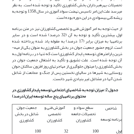
تحصیلات بهره­برداران بخش کشاورزی تاکید و توجه شده است. به نظر
می­رسد علت این امر تاسیس نهضت سوادآموزی در سال 1358 و توجه به
ریشه کنی بی­سوادی در این دوره بوده است.
از حیث توجه به امر آموزش فنی و تخصصی کشاورزان نیز در متن برنامه
اول بیشترین تأکید و توجه به آن (32 درصد) شده است و در سایر
برنامه­ها به میزان برابر (17 درصد) به مقوله یاد شده پرداخته شده
است. لزوم حضور جمعیت جوان در بخش کشاورزی به عنوان یکی از مهم­
ترین پارامترهای توسعه پایدار کشاورزی است که تنها در برنامه اول به
آن توجه شده است. علت تشویق و تأکید به اشتغال جمعیت جوان در
بخش کشاورزی را می­توان جلوگیری از مهاجرت­های روز افزون ساکنان جوان
روستایی به شهرها در سال­های نخستین پس از جنگ و ممانعت از شاغل
شدن آن­ها در مشاغل غیر بنیادی شهر دانست.
جدول 2: میزان توجه به شاخص­های اجتماعی توسعه پایدار
کشاورزی در
محتوای برنامه­های پنج ساله توسعه ایران
(درصد)
سطح سواد و
آموزش فنی و
جمعیت جوان
شاخص
تحصیلات جامعه
تخصصی
شاغل در بخش
برنامه توسعه
کشاورزان
کشاورزان
کشاورزی
اول
100
32
100