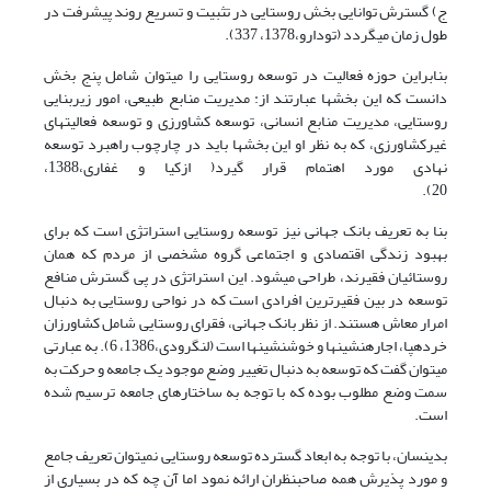
ج) گسترش توانایی بخش روستایی در تثبیت و تسریع روند پیشرفت در
طول زمان می­گردد (تودارو،1378، 337).
بنابراین حوزه فعالیت در توسعه روستایی را می­توان شامل پنج بخش
دانست که این بخش­ها عبارتند از: مدیریت منابع طبیعی، امور زیربنایی
روستایی، مدیریت منابع انسانی، توسعه کشاورزی و توسعه فعالیت­های
غیرکشاورزی، که به نظر او این بخش­ها باید در چارچوب راهبرد توسعه
نهادی مورد اهتمام قرار گیرد( ازکیا و غفاری،1388،
20).
بنا به تعریف بانک جهانی نیز توسعه روستایی استراتژی است که برای
بهبود زندگی اقتصادی و اجتماعی گروه مشخصی از مردم که همان
روستائیان فقیرند، طراحی می­شود. این استراتژی در پی گسترش منافع
توسعه در بین فقیرترین افرادی است که در نواحی روستایی به دنبال
امرار معاش هستند. از نظر بانک جهانی، فقرای روستایی شامل کشاورزان
خرده­پا، اجاره­نشین­ها و خوش­نشین­ها است (لنگرودی،1386، 6). به عبارتی
می­توان گفت که توسعه به دنبال تغییر وضع موجود یک جامعه و حرکت به
سمت وضع مطلوب بوده که با توجه به ساختارهای جامعه ترسیم شده
است.
بدین­سان، با توجه به ابعاد گسترده توسعه روستایی نمی­توان تعریف جامع
و مورد پذیرش همه صاحب­نظران ارائه نمود اما آن چه که در بسیاری از