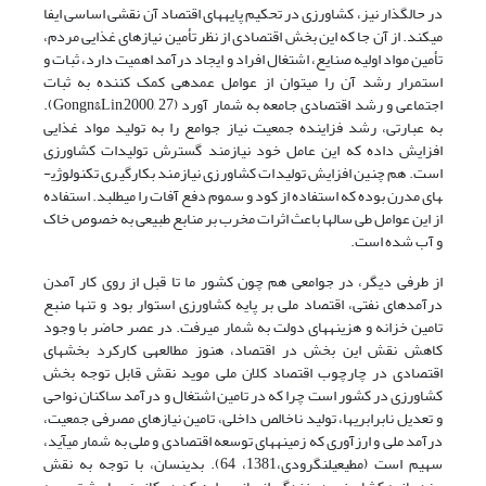
در حال­گذار نیز، کشاورزی در تحکیم پایه­های اقتصاد آن نقشی اساسی ایفا
می­کند. از آن جا که این بخش اقتصادی از نظر تأمین نیازهای غذایی مردم،
تأمین مواد اولیه صنایع، اشتغال افراد و ایجاد درآمد اهمیت دارد، ثبات و
استمرار رشد آن را می­توان از عوامل عمده­ی کمک کننده به ثبات
اجتماعی و رشد اقتصادی جامعه به شمار آورد (Gongn&Lin,2000, 27).
به عبارتی، رشد فزاینده جمعیت نیاز جوامع را به تولید مواد غذایی
افزایش داده که این عامل خود نیازمند گسترش تولیدات کشاورزی
است. هم چنین افزایش تولیدات کشاورزی نیازمند بکارگیری تکنولوژی­
های مدرن بوده که استفاده از کود و سموم دفع آفات را می­طلبد. استفاده
از این عوامل طی سال­ها باعث اثرات مخرب بر منابع طبیعی به خصوص خاک
و آب شده است.
از طرفی دیگر، در جوامعی هم چون کشور ما تا قبل از روی کار آمدن
درآمدهای نفتی، اقتصاد ملی بر پایه کشاورزی استوار بود و تنها منبع
تامین خزانه و هزینه­های دولت به شمار می­رفت. در عصر حاضر با وجود
کاهش نقش این بخش در اقتصاد، هنوز مطالعه­ی کارکرد بخش­های
اقتصادی در چارچوب اقتصاد کلان ملی موید نقش قابل توجه بخش
کشاورزی در کشور است چرا که در تامین اشتغال و درآمد ساکنان نواحی
و تعدیل نابرابری­ها، تولید ناخالص داخلی، تامین نیازهای مصرفی جمعیت،
درآمد ملی و ارزآوری که زمینه­های توسعه اقتصادی و ملی به شمار می­آید،
سهیم است (مطیعی­لنگرودی،1381، 64). بدین­سان، با توجه به نقش