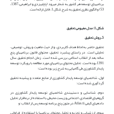
برنامه­های توسعه هر کشور به شمار می­رود (پاپلی­یزدی و ابراهیمی،1387،
53) و الگوی نظری تحقیق به شرح شکل 1، قابل ارائه است.
شکل 1: مدل مفهومی تحقیق
5ـ روش تحقیق
تحقیق حاضر به لحاظ هدف کاربردی، و از حیث ماهیت و روش، توصیفی –
تحلیلی است. در راستای پیشبرد تحقیق، محتوای قانون برنامه­های پنج
ساله بعد از انقلاب اسلامی بررسی شده است. زمان انجام تحقیق سال
1391 بوده است. تحلیل محتوای برنامه­های مورد مطالعه با رویکرد توسعه
پایدار کشاورزی طی گام­هایی به شرح زیر بوده است:
اول، شاخص­های توسعه پایدار کشاورزی از منابع متعدد و پیشینه تحقیق
گردآوری شده است؛
دوم، شناسایی و دسته­بندی شاخص­های توسعه پایدار کشاورزی در
گروه­های اقتصادی، اجتماعی و زیست محیطی با استفاده از نرم­افزار تحلیل
داده­های کیفی Atlas.ti در متون پنج برنامه توسعه پس از انقلاب؛ و
سوم، ارزشیابی و تجزیه و تحلیل محتوای برنامه­ها با استفاده از فراوانی