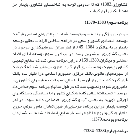
کشاورزی،1383) که تا حدودی توجه به شاخص­های کشاوری پایدار جز
اهداف کیفی قرار گرفت.
برنامه سوم ( 1383-1379)
مهم­ترین ویژگی برنامه سوم توسعه شناخت چالش‌های اساسی فرآیند
توسعه اقتصادی کشور و سعی در فرآهم ساختن الزامات تحقق توسعه
پایدار بود(جهانگرد،1384، 45). از نظر میزان سرمایه­گذاری موجود در
بخش کشاورزی، بیشترین رشد در برنامه­ی سوم توسعه اتفاق افتاد
(سلامی و دیگران،1389، 159). در این برنامه سعی شد که صنایع تبدیلی
کشاورزی مورد توجه بیشتری قرار گیرد. هم چنین مقرر شد که 3 درصد
از سپرده­های قانونی بانک مرکزی جمهوری اسلامی در اختیار سه بانک
قرار گیرد که بخشی از آن صرف اعطای تسهیلات به طرح­های کشاورزی و
دامپروری شود؛ و تصویب شد که در طول سال­های برنامه سوم حداقل 25
درصد از تسهیلات اعطایی کلیه بانک­های کشور را با هماهنگی دستگاه­های
اجرائی ذی‌ربط به بخش آب و کشاورزی اختصاص داده شود. در امر
توسعه پایدار در این برنامه طرح­هایی از قبیل تعادل دام و مرتع، خروج
دام از جنگل و لزوم حفظ و حراست از منابع پایه اتخاذ شده است(سازمان
برنامه و بودجه،1379).
برنامه چهارم (1388-1384)