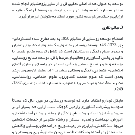
توسعه به عنوان هدف اصلی تحقیق آن را از سایر پِژوهش­های انجام شده
متمایز می­سازد که می­تواند در راستای ارتقاء و توسعه فرهنگ نظارت،
ارزیابی و جهت­دهی توسعه کشور مورد استفاده متولیان امر قرار گیرد.
3ـ مبانی نظری
اصطلاح توسعه روستایی از سال­های 1950 به بعد مطرح شده است(زمانی­
پور،1373، 43). توسعه روستایی به عنوان یک مفهوم، ایده، نوعی عمران
و بهبود سطح زندگی روستائیان است که شامل توسعه منابع طبیعی با
تاکید بر بخش کشاورزی و فعالیت­های مرتبط با آن، توسعه صنایع روستایی،
توسعه و تجهیز منابع انسانی و تلاش مستمر در راستای بهسازی فضای
اجتماعی- اقتصادی زندگی روستایی می­شود. از این منظر آن مفهومی چند
بعدی است که علوم متعدد کشاورزی، علوم اجتماعی، روانشناسی،
مدیریت، اقتصاد و مهندسی را با هم مرتبط می­سازد (طالب و عنبری،1387،
249).
مایکل تودارو اعتقاد دارد که توسعه روستایی در عین حال که عمدتاً
منوط به پیشرفت کشاورزی زارعین کوچک است، از این حد بسیار فراتر
می­رود و شامل: الف) بهبود سطح زندگی از جمله بهبود درآمد، اشتغال،
آموزش، بهداشت و تغذیه، مسکن و رشته متنوعی از خدمات اجتماعی
مربوط؛ ب) کاهش نابرابری در زمینه توزیع درآمدهای روستایی و کاهش
عدم تعادل درآمدها و امکانات اقتصادی بین مناطق شهری و روستایی؛ و