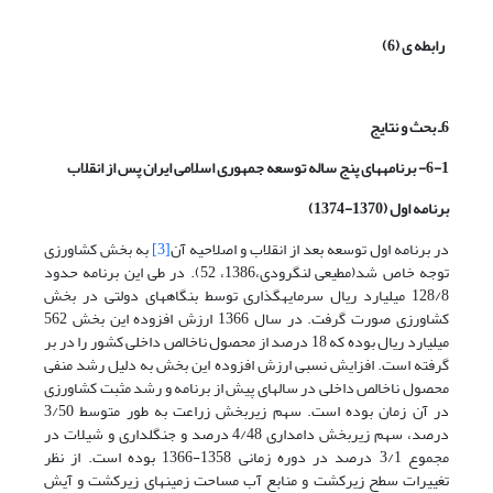
رابطه ی (6)
6ـ بحث و نتایج
6-1- برنامه­های پنج ساله توسعه جمهوری اسلامی ایران پس از انقلاب
برنامه اول (1370-1374)
در برنامه اول توسعه بعد از انقلاب و اصلاحیه آن
[3]
به بخش کشاورزی
توجه خاص شد(مطیعی لنگرودی،1386، 52). در طی این برنامه حدود
128/8 میلیارد ریال سرمایه­گذاری توسط بنگاه­های دولتی در بخش
کشاورزی صورت گرفت. در سال 1366 ارزش افزوده این بخش 562
میلیارد ریال بوده که 18 درصد از محصول ناخالص داخلی کشور را در بر
گرفته است. افزایش نسبی ارزش افزوده این بخش به دلیل رشد منفی
محصول ناخالص داخلی در سال­های پیش از برنامه و رشد مثبت کشاورزی
در آن زمان بوده است. سهم زیربخش زراعت به طور متوسط 3/50
درصد، سهم زیربخش دامداری 4/48 درصد و جنگلداری و شیلات در
مجموع 3/1 درصد در دوره زمانی 1358-1366 بوده است. از نظر
تغییرات سطح زیرکشت و منابع آب مساحت زمین­های زیرکشت و آیش