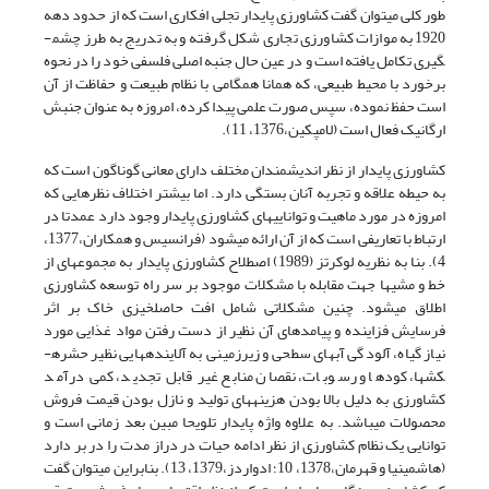
طور کلی می­توان گفت کشاورزی پایدار تجلی افکاری است که از حدود دهه
1920 به موازات کشاورزی تجاری شکل گرفته و به تدریج به طرز چشم­
گیری تکامل یافته است و در عین حال جنبه اصلی فلسفی خود را در نحوه
برخورد با محیط طبیعی، که همانا همگامی با نظام طبیعت و حفاظت از آن
است حفظ نموده، سپس صورت علمی پیدا کرده، امروزه به عنوان جنبش
ارگانیک فعال است (لامپکین،1376، 11).
کشاورزی پایدار از نظر اندیشمندان مختلف دارای معانی گوناگون است که
به حیطه علاقه و تجربه آنان بستگی دارد. اما بیشتر اختلاف نظرهایی که
امروزه در مورد ماهیت و توانایی­های کشاورزی پایدار وجود دارد عمدتا در
ارتباط با تعاریفی است که از آن ارائه می­شود (فرانسیس و همکاران،1377،
4). بنا به نظریه لوکرتز (1989) اصطلاح کشاورزی پایدار به مجموعه­ای از
خط و مشی­ها جهت مقابله با مشکلات موجود بر سر راه توسعه کشاورزی
اطلاق می­شود. چنین مشکلاتی شامل افت حاصلخیزی خاک بر اثر
فرسایش فزاینده و پیامدهای آن نظیر از دست رفتن مواد غذایی مورد
نیاز گیاه، آلودگی آب­های سطحی و زیرزمینی به آلاینده­هایی نظیر حشره­
کش­ها، کودها و رسوبات، نقصان منابع غیر قابل تجدید، کمی درآمد
کشاورزی به دلیل بالا بودن هزینه­های تولید و نازل بودن قیمت فروش
محصولات می­باشد. به علاوه واژه پایدار تلویحا مبین بعد زمانی است و
توانایی یک نظام کشاورزی از نظر ادامه حیات در دراز مدت را در بر دارد
(هاشمی­نیا و قهرمان،1378، 10؛ ادواردز،1379، 13). بنابراین می­توان گفت