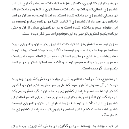
بهره­برداران کشاورزی، کاهش هزینه تولیدات، سرمایه­گذاری در امر
کشاورزی، اعطای تسهیلات و اعتبارات به فعالیت­های مرتبط و پرداخت یارانه
نهاده­های کشاورزی پرداخته شده است. به لحاظ توجه به میزان درآمد
ناخالص بهره­برداران کشاورزی از تولید، تنها در برنامه چهارم توسعه به
این مقوله مهم پرداخته شده است و در برنامه­های پیش از آن و حتی
برنامه پنجم کمترین توجهی به این موضوع اساسی نگردیده است.
میزان توجه به کاهش هزینه تولیدات کشاورزی در میان برنامه­های مورد
مطالعه مربوط به برنامه سوم توسعه با60 درصد بوده است. روند توجه
به این شاخص بنیادی در متن برنامه توسعه پس از انقلاب موید این است
به مرور پس از برنامه سوم، توجه و تأکید سیاست­ها کمتر و در برنامه
پنجم صفر گردیده است.
در مجموع بحث درآمد ناخالص ناشی از تولید در بخش کشاورزی و هزینه
تولید در آن می­توان اذعان نمود که علی رغم نقش بنیادی این دو فاکتور
که در ارتباط مستقیم با پایدار کشاورزی و یا به بیان دیگر، نقش مهمی که
در برانگیختن انگیزه بهره­برداران و نسل­های بعدی برای انجام فعالیت­های
کشاورزی دارد، تأکید و توجه قابل ملاحظه­ای در متن برنامه­های توسعه
کشور نشده است که چالشی اساسی فراروی توسعه پایدار کشاورزی به
شمار می­آید.
از حیث توجه به توسعه سرمایه­گذاری در بخش کشاورزی، برنامه­های