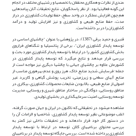
مندی از نظرات و همکاری محققان با تخصص­ها و رشته­های مختلف در انجام
این گونه فعالیت­ها بود. از نظر پاسخگویان، نتایج تحقیقات آنان پیامدهایی
هم چون افزایش عملکرد در واحد سطح، حفظ تولیدات کشاورزی در دراز
مدت، حفظ منابع طبیعی و کشاورزی و نیز افزایش تولید و درآمد
کشاورزان را در بر داشته است.
قنبری و حمید برقی (1387)، در پژوهشی با عنوان "چالش­های اساسی در
توسعه پایدار کشاورزی ایران"، برخی از پتانسیل­ها و تنگناهای فراروی
بخش کشاورزی کشور را در ارتباط با توسعه پایدار کشاورزی مورد بحث و
بررسی قرار می­دهد و نتایج می­گیرد که توسعه پایدار کشاورزی در
کشورمان علاوه بر چالش­های جهانی با چالش­ها دیگری نیز مواجه است از
جمله: فرسایش شدید منابع خاک، هرز روی و عدم بهره­وری مناسب از
منابع آب­های سطحی و زیرزمینی، تخریب پوشش گیاهی و کاربرد غیر
اصولی از منابع طبیعی، بالا بودن ضایعات محصولات کشاورزی، بیکاری در
مناطق روستایی، دوگانگی در ساختار مناطق شهری و روستایی، مدیریت
توسعه روستایی، امنیت سرمایه­گذاری در بخش­های تولیدی.
مشاهده می­شود در تحقیقاتی که تاکنون در ایران و جهان صورت گرفته،
اغلب موضوعاتی نظیر توسعه پایدار کشاورزی، شاخص­ها و الزامات آن را
در دستور کار خود قرار داده­اند و در تحقیقات داخلی نیز کمتر به
بررسی محتوای برنامه­های کلان توسعه در ارتباط با توسعه پایدار
کشاورزی پرداخته شده است. بررسی جایگاه توسعه پایدار در برنامه­های