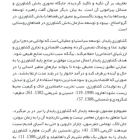
تعاریف بر آن تکیه و تاکید گردیده، جایگاه محوری بخش کشاورزی و
مسائل پیرامونی آن است. به بیان دیگر می­توان گفت راهبرد توسعه
روستاها بنا به پیوند ناگسستنی و عمیق این فضاها با بخش کشاورزی، در
گرو اصلاح، بهبود و توسعه سازمان بخش کشاورزی در فضاهای روستایی
است.
کشاورزی پایدار، توسعه سیاست­ها و عملیاتی است که توانایی مردم را برای
تولید غذا و پوشاک تضمین کرده، وضعیت اقتصادی و تجاری کشاورزی و
ارزش­های اجتماعی را حفظ می­کند، بی­آنکه سبب تخریب منابع طبیعی شود.
هدف کشاورزی پایدار اعمال مدیریت موفق بر منابع پایه کشاورزی یا به
عبارتی تطابق زیست محیطی بوده تا بتواند نیازهای متغیر انسانی را در
حال و آینده برطرف کند و درآمد خانوار را در بلند مدت ارتقا بخشد، در
صورتی که اقتصادی­ترین و سودمندترین نحوه استفاده از انرژی و تبدیل
آن به تولیدات کشاورزی، سبب تخریب حاصلخیزی خاک و کیفیت محیط
زیست نشود(هارود،1990، 119؛ حسینی و شریعتی،1382، 261؛ مطیعی­
لنگرودی و شمسایی،1388، 57).
مفهوم و مضمون توسعه پایدار که کشاورزی پایدار را نیز در بر می­گیرد،
تنها متعلق به دوران معاصر نیست و بعضی تاریخچه آن را به زمان نیوتن،
جان لاک، توماس جفرسون، چارلز داروین و حتی به آسیای قدیم نسبت
می­دهند (کریمی،­1381، 41). برای نخستین بار آلبرت هاوارد کشاورزی
پایدار را به عنوان یک نظام تشریح کرد(هاتفیلد و کارلن،1380، 11). به