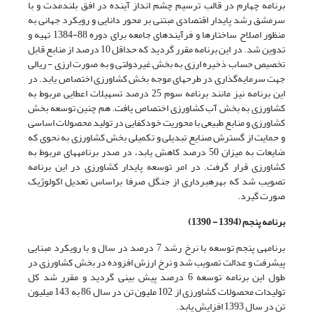
برنامه چهارم در قالب ترسیم چشم انداز آینده در افق بلندمدت و با
سرمشق رشد پایدار اقتصادی مبتنی بر محور دانایی و رویکرد جهانی به
منظور اصلاح ساختارها و فرآیندهای جامعه برای دوره 88-1384 تهیه و
تدوین شد. در این برنامه مقرر گردید که حداقل 10 درصد از منابع قابل
تخصیص حساب ذخیره ارزی به ‌بخش غیردولتی و به صورت ارزی - ریالی
جهت سرمایه‌گذاری در طرح­های موجه بخش کشاورزی اختصاص یابد. در
این برنامه نیز مانند برنامه سوم 25 درصد تسهیلات اعطایی مربوط به
کشاورزی به بخش آب کشاورزی اختصاص یافت. هم چنین توسعه بخش
کشاورزی و منابع طبیعی با محوریت خودکفایی در تولید محصولات اساسی
و حمایت از گسترش صنایع تبدیلی و تکمیلی بخش کشاورزی به نحوی که
ضایعات به میزان 50 درصد کاهش یابد، در صدر برنامه­های مربوط به
کشاورزی قرار گرفت. در امر توسعه پایدار کشاورزی در این برنامه
تصویب شد که بهره­برداری از جنگل صرفا براساس تعدیل اکولوژیک
صورت گیرد.
برنامه پنجم (1394 - 1390)
برنامه­ی پنجم توسعه با نرخ رشد 7 درصد در سال و با رویکرد مبنایی
پیشرفت و عدالت تصویب شد و نرخ ارزش افزوده در بخش کشاورزی در
طول این برنامه توسعه 6 درصد پیش بینی گردید و مقرر شد کل
تولیدات محصولات کشاورزی از 102 ملیون تن در سال 86 به 143 میلیون
تن در سال 1393 افزایش یابد.