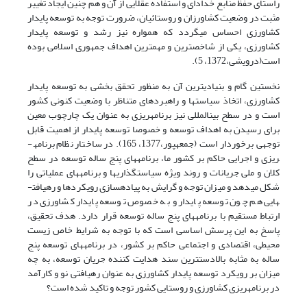
راستای حفظ منابع خدادای و استفاده عقلایی از آن و هم چنین ایجاد تغییر
مثبت در وضعیت کشاورزان و روستائیان، ضرورت توجه به توسعه پایدار
کشاورزی احساس می­گردد که همواره نیز رشد و توسعه پایدار
کشاورزی، یکی از شاخص­ترین و مهمترین اهداف جمهوری اسلامی بوده
است(درویشی،1372، 5).
نخستین گام و بنیادی­ترین آن به منظور تحقق بخشی به توسعه پایدار
کشاورزی، اتخاذ سیاست­ها و راهبردهای متناظر با وضعیت کنونی کشور
است و در سطح بین­المللی نیز برنامه­ریزی به عنوان یک چارچوب معین
برای رسیدن به اهداف توسعه و خصوصا توسعه پایدار از اهمیت قابل
توجهی برخوردار است (جمعه­پور،1377، 165). در ساختار نظام برنامه­
ریزی و اجرایی حاکم بر کشور ما، برنامه­های پنج ساله توسعه در سطح
کلان و ملی جریانات و روند ویژه سیاست­گذاری­ها و برنامه­های عملیاتی را
شکل می­دهد و میزان توجه و گرایش به پیاده­سازی رویکردها و رهیافت­
هایی هم چون توسعه پایدار و به خصوص توسعه پایدار کشاورزی در
ارتباط مستقیم با برنامه­های پنج ساله توسعه قرار دارد. هدف تحقیق،
پاسخ به این پرسش اساسی است که با توجه به شرایط خاص زیست
محیطی، اقتصادی و اجتماعی حاکم بر کشور، در برنامه­های توسعه پنج
ساله به مثابه بالادست­ترین سند هدایت کننده جریان توسعه، به چه
میزان بر رویکرد توسعه پایدار کشاورزی به عنوان رهیافتی نو و کارآمد
در برنامه­ریزی کشاورزی و روستایی کشور توجه و تاکید شده است؟