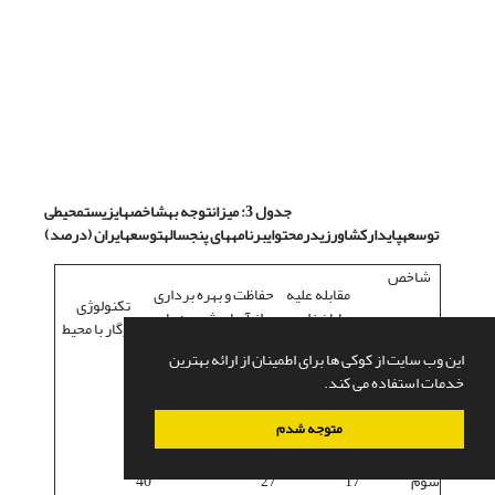
جدول 3: میزان
توجه به
شاخص­های
زیست
محیطی
توسعه
پایدار
کشاورزی
در
محتوای
برنامه­های پنج
ساله
توسعه
ایران (درصد)
شاخص
مقابله علیه
حفاظت و بهره برداری
تکنولوژی
بیابان زایی و
از آبهای شیرین با
سازگار با محیط
خشکسالی
رویکرد توسعه پایدار
برنامه توسعه
این وب سایت از کوکی ها برای اطمینان از ارائه بهترین
خدمات استفاده می کند.
اول
17
0
0
متوجه شدم
دوم
17
9
0
سوم
17
27
40