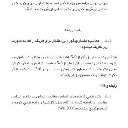
ارزش نهایی براساس روابط ذیل است، به عبارتی برترین رتبه بر
اساس ارزش و بدترین رتبه بر اساس ارزش بدست می­آید.
رابطه ی (4)
5.
محاسبه مقدار ویکور : این مقدار برای هریک از iها به صورت
زیر تعریف می­شود:
هنگامی که مقدار بزرگتر از 5/0 باشد شاخص منجر به اکثریت موافق می­
شود و هنگامی که مقدار آن کمتر از 5/0 می­شود، شاخص بیانگر نگرش
منفی اکثریت است. به طور کلی وقتی مقدار برابر 5/0 است که بیانگر
نگرش توافقی متخصصان ارزیابی است.
رابطه ی (5)
6.
رتبه بندی گزینه ها بر اساس مقادیر : دراین مرحله بر اساس
مقادیر محاسبه شده در گام قبل، گزینه­ها را رتبه بندی کرده و
تصمیم گیری می­نماییم(Wei, 2008).