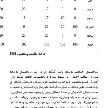
دوم
0
0
17
23
20
سوم
0
60
17
18
20
چهارم
100
20
28
9
20
پنجم
0
0
28
23
20
جمع
100
100
100
100
100
مأخذ: یافته­های تحقیق، 1391
شاخص­های اجتماعی توسعه پایدار کشاورزی در متن برنامه­های توسعه
پس از انقلاب (جدول 2) سطح سواد و تحصیلات جامعه کشاورزان،
آموزش فنی و تخصصی و توجه به جمعیت جوان شاغل در بخش کشاورزی
بوده است. طبق مطالعات صورت گرفته، علی­رغم این که تاکنون تحقیقات
متعدد نشان داده یکی از عمده مسائل پیش روی توسعه بخش کشاورزی،
پایین بودن سطح سواد و میزان تحصیلات عمده بهره­برداران است اما در
محتوای برنامه­های مورد مطالعه کمتر به این موضوع اساسی توجه شده یا
به عبارت دیگر، تنها در متن برنامه اول توسعه به مقوله سواد و