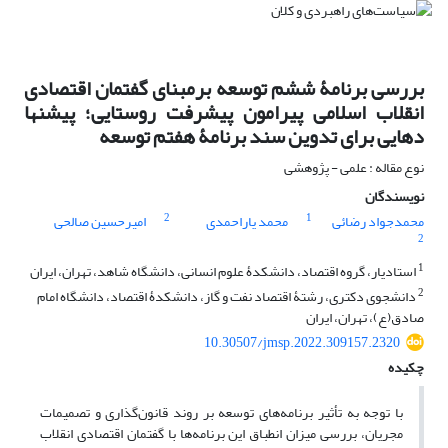
بررسی برنامۀ ششم توسعه برمبنای گفتمان اقتصادی
انقلاب اسلامی پیرامون پیشرفت روستایی؛ پیشنها
دهایی برای تدوین سند برنامۀ هفتم توسعه
نوع مقاله : علمی - پژوهشی
نویسندگان
2
1
محمدجواد رضائی
محمد یاراحمدی
امیرحسین صالحی
2
1
استادیار، گروه اقتصاد، دانشکدۀ علوم انسانی، دانشگاه شاهد، تهران، ایران
2
دانشجوی دکتری، رشتۀ اقتصاد نفت و گاز، دانشکدۀ اقتصاد، دانشگاه امام
صادق(ع)، تهران، ایران
10.30507/jmsp.2022.309157.2320
چکیده
با توجه به تأثیر برنامه‌های توسعه بر روند قانون‌گذاری و تصمیمات
مجریان، بررسی میزان انطباق این برنامه‌ها با گفتمان اقتصادی انقلاب