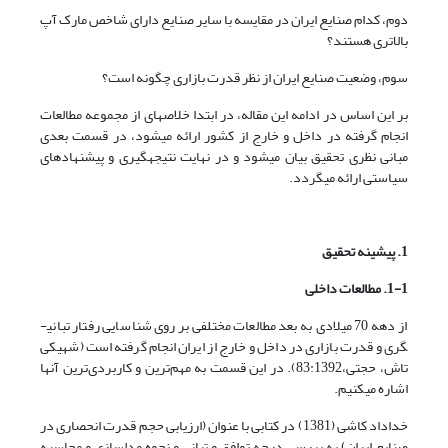
دوم، کدام صنایع ایران در مقایسه با سایر صنایع دارای شاخص مارک آپ
بالاتری هستند؟
سوم، وضعیت صنایع ایران از نظر قدرت بازاری چگونه است؟
بر این اساس در ادامه این مقاله، در ابتدا خلاصه­ای از مجموعه مطالعات
انجام گرفته در داخل و خارج از کشور ارائه می­شود، در قسمت بعدی
مبانی نظری تحقیق بیان می­شود و در نهایت نتیجه­گیری و پیشنهادهای
سیاستی ارائه می­گردد.
1. پیشینه تحقیق
1-1. مطالعات داخلی
از دهه­ 70 میلادی به بعد مطالعات مختلفی بر روی شناسایی رفتار تبانی­
گری و قدرت بازاری در داخل و خارج از ایران انجام گرفته است (شهیکی
تاش، حجتی،83:1392). در این قسمت به مهم‌ترین و کاربردی‌ترین آن­ها
اشاره می­کنیم.
خداداد کاشی (1381) در کتابی با عنوان (ارزیابی حجم قدرت انحصاری در
صنایع ایران) به بررسی درجه توافق و تبانی و نحوه مدلسازی و محاسبه‌