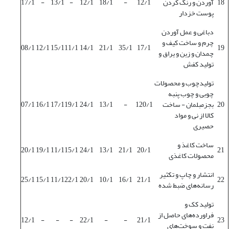
18
آوردن و رنگ کردن
12/1
-
18/1
12/1
-
13/1
-
17/1
پوست خزدار
دباغی و عمل آوردن
چرم و ساخت کیف و
08/1
12/1
15/1
11/1
14/1
21/1
35/1
17/1
19
چمدان و زین و یراق و
تولید کفش
تولیدچوب و محصولات
چوبی و چوب پنبه
20
بجزمبلمان - ساخت
120/1
-
13/1
24/1
19/1
17/1
16/1
07/1
کالا از نی و مواد
حصیری
ساخت کاغذ و
20/1
19/1
11/1
15/1
24/1
13/1
21/1
20/1
21
محصولات کاغذی
انتشار و چاپ و تکثیر
25/1
15/1
11/1
22/1
20/1
10/1
16/1
21/1
22
رسانه‌های ضبط شده
تولید کک و
فراورده‌های حاصل از
12/1
-
-
-
22/1
-
-
21/1
23
نفت و سوخت‌های