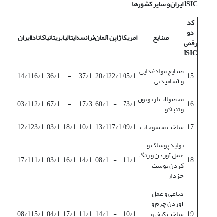
ISIC
ایران و سایر کشورها
کد
دو
صنایع
امریکا
ژاپن
آلمان
فرانسه
ایتالیا
بریتانیا
کانادا
ایران
رقمی
ISIC
صنایع موادغذایی
14/1
16/1
36/1
-
37/1
20/1
22/1
05/1
15
و آشامیدنی
محصولات از توتون
03/1
12/1
67/1
-
17/3
60/1
-
73/1
16
و تنباکو
17
ساخت منسوجات
09/1
17/1
13/1
10/1
18/1
03/1
23/1
12/1
تولید پوشاک و
عمل آوردن و رنگ
17/1
11/1
03/1
16/1
14/1
08/1
-
11/1
18
کردن پوست
خزدار
دباغی و عمل
آوردن چرم و
19
ساخت کیف و
10/1
-
14/1
11/1
17/1
04/1
15/1
08/1