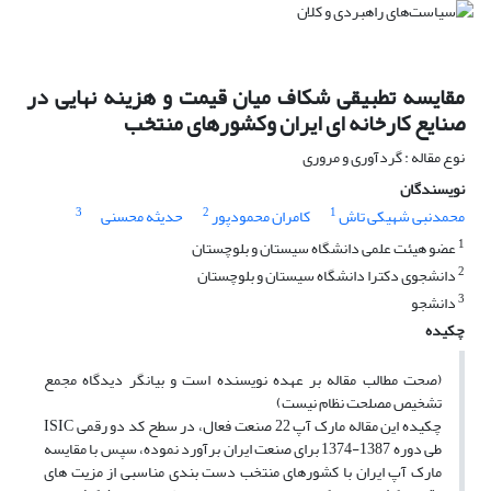
مقایسه تطبیقی شکاف میان قیمت و هزینه نهایی در
صنایع کارخانه ای ایران وکشورهای منتخب
نوع مقاله : گردآوری و مروری
نویسندگان
3
2
1
محمدنبی شهیکی تاش
کامران محمودپور
حدیثه محسنی
1
عضو هیئت علمی دانشگاه سیستان و بلوچستان
2
دانشجوی دکترا دانشگاه سیستان و بلوچستان
3
دانشجو
چکیده
(صحت مطالب مقاله بر عهده نویسنده است و بیانگر دیدگاه مجمع
تشخیص مصلحت نظام نیست)
چکیده این مقاله مارک آپ 22 صنعت فعال، در سطح کد دو رقمی ISIC
طی دوره 1387-1374 برای صنعت ایران برآورد نموده، سپس با مقایسه
مارک آپ ایران با کشورهای منتخب دست بندی مناسبی از مزیت های