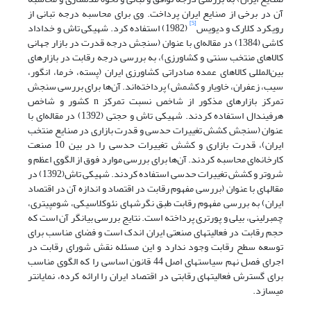
آن در برخی از صنایع ایران پرداخت. وی برای محاسبه درجه تبانی از
[5]
رویکرد کلارک و دیویس
(1982) استفاده کرد. شهیکی تاش و خداداد
کاشی (1384) در مقاله‌ای با عنوان (سنجش درجه قدرت در بازار جهانی
کالاهای منتخب سنتی و کشاورزی)، به بررسی درجه رقابت در بازارهای
بین‌المللی کالاهای عمده صادراتی کشاورزی ایران (پسته، خرما، انگور،
سیب، زعفران، خاویار و کشمش) پرداخته‌اند. آن‌ها برای بررسی سنجش
تمرکز بازارهای مذکور از شاخص نسبت تمرکز n کشور و شاخص
هرفیندال استفاده کردند. شهیکی تاش و حجتی (1392) در مقاله‌ای با
عنوان (سنجش کشش تغییرات حدسی و قدرت بازاری در صنایع منتخب
ایران)، قدرت بازاری و کشش تغییرات حدسی را در بین 10 صنعت
کارخانه‌ای محاسبه کردند. آن‌ها برای بررسی موارد فوق از الگوی اعظم و
شروتر و کشش تغییرات حدسی استفاده کردند. شهیکی تاش(1392) در
مقاله­ای با عنوان (بررسی مفهوم رقابت در اقتصاد و اندازه آن در اقتصاد
ایران) به بررسی مفهوم رقابت طبق نگرش­های نئوکلاسیکی، شومپیتری،
چمبرلینی، بیلی و پورتری پرداخته است. نتایج بررسی بیانگر آن است که
حجم رقابت در فعالیت­های صنعتی ایران اندک است و فضای مناسب برای
توسعه سطح رقابت وجود ندارد و این مسئله نقش شورای رقابت در
اجرای فصل نهم سیاست­های اصل 44 قانون اساسی را که الگوی مناسب
برای گسترش فعالیت­های رقابتی در اقتصاد ایران را ارائه کرده، نمایان­تر
می­سازد.