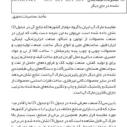
نشده در جای دیگر
مأخذ: محاسبات تحقیق.
مقایسه مارک آپ ایران با گروه دوم از کشورها که نتایج آن در جدول(2)
نشان داده شده است، می‌توان به این نتیجه دست یافت که ایران در
صنعت محصولات از توتون و تنباکو، صنعت ابزارپزشکی، اپتیکی،
ابزاردقیق، ساعت‌های مچی و انواع دیگر ساعت، صنعت تولیدچوب و
محصولات چوبی و چوب پنبه بجزمبلمان - ساخت کالا از نی و مواد
حصیری، صنعت دباغی و عمل آوردن چرم و ساخت کیف و چمدان و زین و
یراق و تولید کفش، صنعت تولید کک و فراورده‌های حاصل از نفت و
سوخت‌های هسته‌ای، صنعت ماشین‌آلات و دستگاه‌های برقی طبقه‌بندی
نشده در جای دیگر دارای پایین‌ترین مارک آپ است. نتایج نشان می‌دهد
که در سایر محصولات کانی غیرفلزی، ساخت فلزات اساسی، محصولات از
لاستیک و پلاستیک، انتشار و چاپ و تکثیررسانه‌های ضبط شده به ترتیب
دارای بالاترین مارک آپ است.
با بررسی22 صنعت معرفی شده در جدول (1) و جدول (2) ما را قادر می­
سازد که قدرت بازاری صنایع مختلف در ایران را با دسته­ای از کشورها
مورد مقایسه قرار دهیم. همچنین در برخی از صنایع، نسبت بسیار بالا
مارک آپ قابل مشاهده است که در جدول(3) نشان داده شد و در برخی
اندک بوده است(جدول 4). از مقایسه صنایع ایران در سطح دو رقمی با