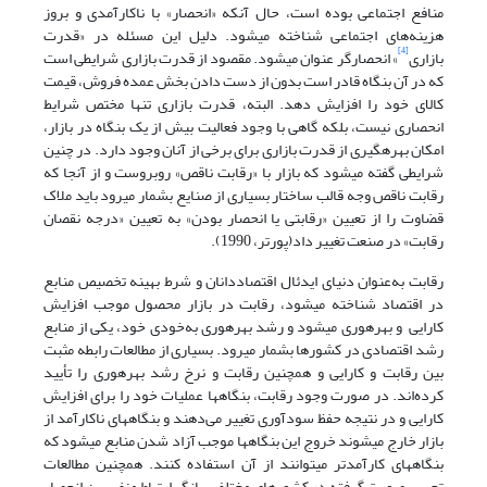
منافع اجتماعی بوده است، حال آنکه «انحصار» با ناکارآمدی و بروز
هزینه‌های اجتماعی شناخته می­شود. دلیل این مسئله در «قدرت
[4]
بازاری
» انحصارگر عنوان می­شود. مقصود از قدرت بازاری شرایطی است
که در آن بنگاه قادر است بدون از دست دادن بخش عمده­ فروش، قیمت
کالای خود را افزایش دهد. البته، قدرت بازاری تنها مختص شرایط
انحصاری نیست، بلکه گاهی با وجود فعالیت بیش از یک بنگاه در بازار،
امکان بهره­گیری از قدرت بازاری برای برخی از آنان وجود دارد. در چنین
شرایطی گفته می­شود که بازار با «رقابت ناقص» روبروست و از آنجا که
رقابت ناقص وجه قالب ساختار بسیاری از صنایع بشمار می­رود باید ملاک
قضاوت را از تعیین «رقابتی یا انحصار بودن» به تعیین «درجه­ نقصان
رقابت» در صنعت تغییر داد(پورتر، 1990).
رقابت به‌عنوان دنیای ایدئال اقتصاددانان و شرط بهینه تخصیص منابع
در اقتصاد شناخته می­شود، رقابت در بازار محصول موجب افزایش
کارایی و بهره­وری می­شود و رشد بهره­وری به‌خودی خود، یکی از منابع
رشد اقتصادی در کشورها بشمار می­رود. بسیاری از مطالعات رابطه مثبت
بین رقابت و کارایی و همچنین رقابت و نرخ رشد بهره­وری را تأیید
کرده‌اند. در صورت وجود رقابت، بنگاه­ها عملیات خود را برای افزایش
کارایی و در نتیجه حفظ سودآوری تغییر می‌دهند و بنگاه­های ناکارآمد از
بازار خارج می­شوند خروج این بنگاه­ها موجب آزاد شدن منابع می­شود که
بنگاه­های کارآمدتر می­توانند از آن استفاده کنند. همچنین مطالعات
تجربی صورت گرفته در کشورهای مختلف بیانگر ارتباط منفی بین انحصار