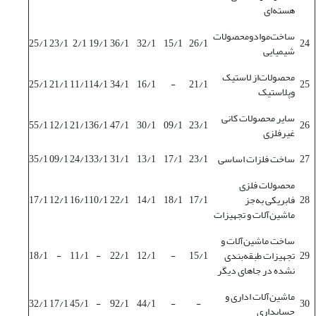
هسته‌ای
ساخت‌موادومحصولات
25/1
23/1
2/1
19/1
36/1
32/1
15/1
26/1
24
شیمیایی
محصولات‌از لاستیک‌
25/1
21/1
11/1
14/1
34/1
16/1
-
21/1
25
وپلاستیک
سایر محصولات کانی
55/1
12/1
21/1
36/1
47/1
30/1
09/1
23/1
26
غیرفلزی
27
ساخت فلزات اساسی
23/1
17/1
13/1
31/1
33/1
24/1
09/1
35/1
محصولات فلزی
28
فابریکی به‌جز
17/1
18/1
14/1
22/1
10/1
16/1
12/1
17/1
ماشین‌آلات و تجهیزات
ساخت ماشین‌آلات و
29
تجهیزات طبقه‌بندی
15/1
-
12/1
22/1
-
11/1
-
18/1
نشده در جاهای دیگر
ماشین‌آلات اداری و
32/1
17/1
45/1
-
92/1
44/1
-
-
30
حسابداری