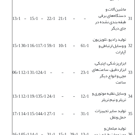
ماشین‌آلات و
دستگاه‌های برقی
13/1
-
15/1
-
22/1
21/1
-
-
31
طبقه بندی نشده در
جای دیگر
تولید رادیو، تلویزیون
32
و وسایل ارتباطی و
61/1
-
10/1
59/1
17/1
16/1
30/1
15/1
آپارات
ابزارپزشکی، اپتیکی،
ابزاردقیق، ساعت‌های
06/1
12/1
31/1
24/1
-
-
-
23/1
33
مچی و انواع دیگر
ساعت
وسایل نقلیه موتوری و
13/1
12/1
19/1
35/1
24/1
-
-
12/1
34
تریلر و نیم تریلر
تولید سایر تجهیزات
17/1
14/1
15/1
44/1
27/1
-
-
31/1
35
حمل ونقل
تولید مبلمان و
36
مصنوعات طبقه بندی
13/1
29/1
15/1
31/1
-
14/1
05/1
16/1