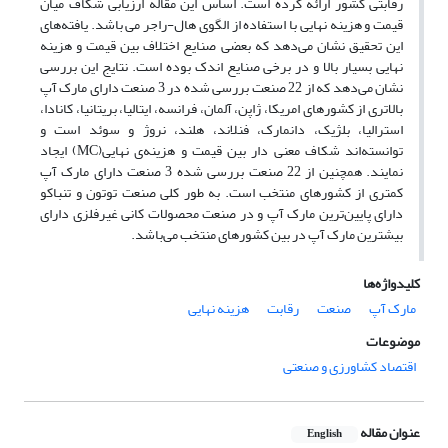
رقابتی کشور ارائه کرده است. اساس این مقاله ارزیابی شکاف میان
قیمت و هزینه نهایی با استفاده از الگوی هال-راجر می باشد. یافته‌های
این تحقیق نشان می‌دهد که بعضی صنایع اختلاف بین قیمت و هزینه
نهایی بسیار بالا و در برخی صنایع اندک بوده است. نتایج این بررسی
نشان می‌دهد که از 22 صنعت بررسی شده در 3 صنعت دارای مارک آپ
بالاتری از کشورهای امریکا، ژاپن، آلمان، فرانسه، ایتالیا، بریتانیا، کانادا،
استرالیا، بلژیک، دانمارک، فنلاند، هلند، نروژ و سوئد است و
توانسته‌اند شکاف معنی دار بین قیمت و هزینه‌ی نهایی(MC) ایجاد
نمایند. همچنین از 22 صنعت بررسی شده 3 صنعت دارای مارک آپ
کمتری از کشورهای منتخب است. به طور کلی صنعت توتون و تنباکو
دارای پایین‌ترین مارک آپ و در صنعت محصولات کانی غیرفلزی دارای
بیشترین مارک آپ در بین کشورهای منتخب می‌باشد.
کلیدواژه‌ها
مارک آپ
صنعت
رقابت
هزینه نهایی
موضوعات
اقتصاد کشاورزی و صنعتی
عنوان مقاله
English