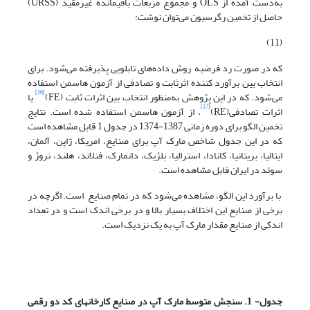
به‌دست آمده از OLS و مجموع مربعات باقیمانده غیرمقید (URSS)
حاصل از تخمین رگرسیون می‌توان نوشت:
(11)
که در صورت رد فرضیه روش داده‌های تابلویی پذیرفته می‌شود. برای
انتخاب بین برآورد کننده اثرثابت و تصادفی از آزمون هاسمن استفاده
[16]
می‌شود. که در این پژوهش به‌منظور انتخاب بین اثرات ثابت (FE)
یا
[17]
اثرات تصادفی(RE)
، از آزمون هاسمن استفاده شده است. نتایج
تخمین الگو برای دوره زمانی 1387-1374 در جدول 1 قابل مشاهده است
که در این جدول شاخص مارک آپ برای صنایع، امریکا، ژاپن، آلمان،
ایتالیا، بریتانیا، کانادا، استرالیا، بلژیک، دانمارک، فنلاند، هلند، نروژ و
سوئد در ایران قابل مشاهده است.
با برآورد این الگو، مشاهده می‌شود که در تمام صنایع است. اگرچه در
برخی از صنایع این اختلاف بسیار بالا و در برخی اندک است و در تعداد
اندکی از صنایع مقدار مارک آپ به یک نزدیک است.
جدول-
1
. سنجش متوسط مارک آپ در صنایع کارخانه­ای کد دو رقمی