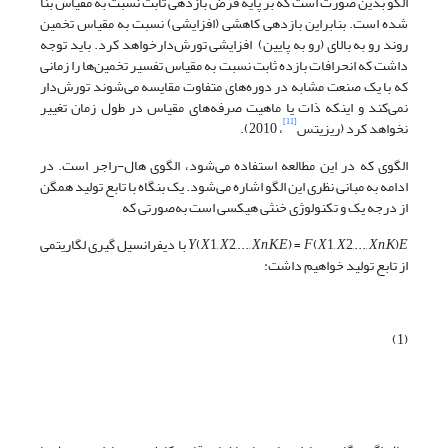
الگو بدین صورت است که بر پایه فرض بازدهی ثابت نسبت به مقیاس بنا
شده است. بنابراین بازدهی کاهشی (افزایشی) نسبت به مقیاس تخمین
روند رو به بالای (رو به پایین) افزایشی تورش‌دارخواهد کرد. باید توجه
داشت که انحرافات بازده ثابت نسبت به مقیاس تفسیر تخمین‌ها را زمانی
که با یک صنعت مشابه در دوره‌های متفاوت مقایسه می‌شوند تورش‌دار
نمی‌کند و اینکه ذات یا ماهیت صرفه‌های مقیاس در طول زمان تغییر
[11]
نخواهد کرد (ریزیتس
، 2010).
الگوی که در این مطالعه استفاده می‌شود، الگوی هال-راجر است. در
ادامه به مبانی نظری این الگو اشاره می‌شود. یک بنگاه با تابع تولید همگن
از درجه یک و تکنولوژی خنثی هیکسی است به‌صورتی که
E
)
K
,
Xn
2,...,
X
1,
X
(
F
) =
E
,
K
,
Xn
2,...,
X
1,
X
(
Y
با دیفرانسیل گیری لگاریتمی
از تابع تولید خواهیم داشت:
(1)