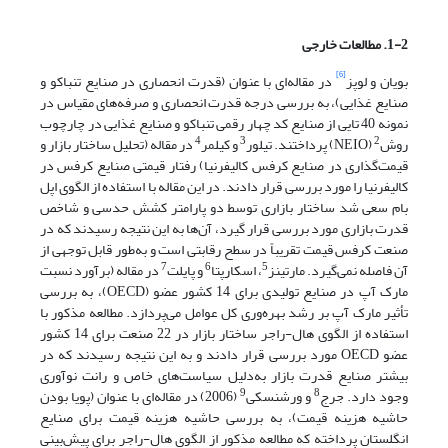
1-2. مطالعات خارجی
[6]
بویان و لوپز
در مقاله‌ای با عنوان (قدرت انحصاری در صنایع تنباکو و
صنایع غذایی)، به بررسی درجه قدرت انحصاری و صرفه‌های مقیاس در
نمونه 40 تایی از صنایع کد چهار رقمی تنباکو و صنایع غذایی در چارچوب
4
3
2
روش
(NEIO) پرداختند. تیلور
و کیلمر
در مقاله (تحلیل ساختار بازار و
قیمت‌گذاری در صنایع کرفس کالیفرنیا) رفتار قیمتی صنایع کرفس در
کالیفرنیا را مورد بررسی قرار دادند. در این مقاله با استفاده از الگوی اپل
بام سعی شد ساختار بازاری توسط دو پارامتر کشش حدسی و شاخص
قدرت بازاری مورد بررسی قرار گیرد، آن‌ها به این نتیجه رسیدند که در
صنعت کرفس قیمت تقریباً در سطح رقابتی است و به‌طور قابل توجهی از
7
6
5
آن فاصله نمی‌گیرد. مارتینز
، اسکارپتا
و پایلت
در مقاله (برآورد نسبت
مارک آپ در صنایع تولیدی برای 14 کشور عضو (OECD)، به بررسی
تأثیر مارک آپ بر رشد بهره‌وری کل عوامل می‌پردازد. مطالعه مذکور با
استفاده از الگوی هال-راجر ساختار بازار در 22 صنعت برای 14 کشور
عضو OECD مورد بررسی قرار دادند و به این نتیجه رسیدند که در
بیشتر صنایع قدرت بازار به‌دلیل سیاست‌های خاص و رانت نوآوری
9
8
وجود دارد. جرج
و ورشنسکی
(2006) در مقاله‌ای با عنوان (پویا بودن
حاشیه هزینه قیمت)، به بررسی حاشیه هزینه قیمت برای صنایع
انگلستان پرداخته که مطالعه مذکور از الگوی هال-راجر برای پیش‌بینی