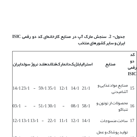
جدول- 2. سنجش مارک آپ در صنایع کارخانه‌ای کد دو رقمی
ISIC
ایران و سایر کشورهای منتخب
کد
دو
صنایع
استرالیا
بلژیک
دانمارک
فنلاند
هلند
نروژ
سوئد
ایران
رقمی
ISIC
صنایع موادغذایی و
14/1
23/1
-
59/1
35/1
12/1
14/1
21/1
15
آشامیدنی
محصولات از توتون و
03/1
-
-
51/1
30/1
-
08/1
58/1
16
تنباکو
17
ساخت منسوجات
14/1
12/1
11/1
22/1
-
13/1
13/1
12/1
تولید پوشاک و عمل