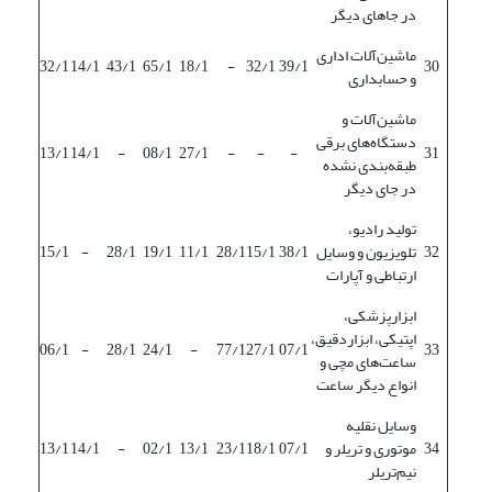
در جاهای دیگر
ماشین‌آلات اداری
32/1
14/1
43/1
65/1
18/1
-
32/1
39/1
30
و حسابداری
ماشین‌آلات و
دستگاه‌های برقی
13/1
14/1
-
08/1
27/1
-
-
-
31
طبقه‌بندی نشده
در جای دیگر
تولید رادیو،
32
تلویزیون و وسایل
38/1
15/1
28/1
11/1
19/1
28/1
-
15/1
ارتباطی و آپارات
ابزارپزشکی،
اپتیکی، ابزاردقیق،
06/1
-
28/1
24/1
-
77/1
27/1
07/1
33
ساعت‌های مچی و
انواع دیگر ساعت
وسایل نقلیه
34
موتوری و تریلر و
07/1
18/1
23/1
13/1
02/1
-
14/1
13/1
نیم‌تریلر