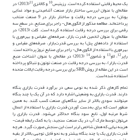
11
10
یک محیط رقابتی استفاده کرده ‌است. رزیتیس
و کالانزی
(2013) در
مقاله‌ای با عنوان (بررسی ساختار بازار صنعت آشامیدنی و مواد غذایی
یونان) به بررسی درجه رقابت و ساختار بازار در 9 صنعت منتخب
پرداخته‌اند. مطالعه مذکور از الگوی هال- راجر برای صنایع، در سطح سه
رقمی برای بررسی درجه رقابت استفاده کرده ‌است. کلت (2013) در
مقاله‌ای با عنوان (تخمین قدرت بازار، صرفه‌های مقیاس و بهره‌وری با
استفاده از داده‌های پنل) به بررسی قدرت‌بازار، صرفه‌های مقیاس و
بهره‌وری با استفاده از الگوی هال- راجر برای صنایع نروژ پرداخته‌ است.
14
13
12
راپر
، لاو
و شاموی
(2013) در مقاله‌ای با عنوان (شناخت منبع
قدرت بازار)، به بررسی درجه رقابت در صنعت توتون و تنباکو پرداخته‌
است در این مقاله از روش SRB برای بررسی درجه رقابت ایالات متحده
استفاده شده‌ است.
تمام کارهای ذکر شده به نوعی سعی در برآورد قدرت بازاری بنگاه
دارند. قدرت بازاری به وضعیتی اشاره دارد که در آن یک یا چند بنگاه
می­توانند سودی بالاتر از سایر بنگاه­های صنعت کسب کنند. به همین
منظور است که برای به‌دست آوردن قدرت بازاری با استفاده از اعمال
شرط مرتبه اول، تابع سود بنگاه حداکثر می‌شود. قدرت بازاری را
می‌توان توسط مارک آپ در یک صنعت سنجید، یا به کمک رابطه قیمت-
هزینه‌ نهایی که همان شاخص لرنر است این سنجش صورت گیرد. هرچه
قدرت بازاری یک یا چند بنگاه بیشتر و به نحو قابل توجهی بالاتر از بقیه
باشد، درجه تمرکز بالاتر و رقابت‌پذیری کم‌تر است. فاکتور دیگر برای