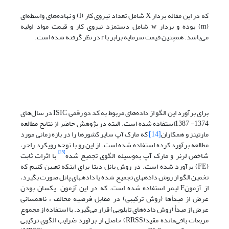
که در این مقاله بردار X شامل تعداد نیروی کار (l) و نهاده‌های واسطه‌ای
(m) بوده و بردار w شامل دستمزد نیروی کار و قیمت مواد اولیه
می‌باشد. همچنین قیمت سرمایه برابر با r در نظر گرفته شده است.
برای برآورد این الگو از داده‌های مربوط به کد دو رقمی ISIC در سال‌های
1374- 1387استفاده شده است. البته در پژوهش حاضر از نتایج مطالعه
مارتینز و همکاران
[14]
که مارک آپ سایر کشورها را در بازه زمانی مورد
مطالعه برآورد کرده استفاده شده است. از این رو با توجه رویکرد راجر،
[15]
شاخص لرنر و مارک آپ به‌وسیله الگوی تجمیع شده
با اثرات ثابت
(FE) برآورد شده است. در روش پانل دیتا برای اینکه تعیین کنیم که
تخمین الگو از روش داده­های تجمیع شده یا داده­های پانل صورت بگیرد،
از آزمونF لیمر استفاده ‌شده است. که در این آزمون یکسان بودن
عرض از مبدأها (روش ترکیبی) در مقابل فرضیه مخالف ، ناهمسانی
عرض از مبدأ (روش داده‌های تابلویی) قرار می‌گیرد. با استفاده از مجموع
مربعات باقی‌مانده مقید(RRSS) حاصل از برآورد ضرایب الگوی ترکیبی