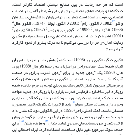
است که هر چه رقابت در بین صنایع بیشتر، اقتصاد کاراتر است.
دیدگاه‌ها و پارادایم‌های مختلفی برای ارزیابی شرایط رقابتی در ادبیات
اقتصادی به‌وجود آمده است که از بین آنها می‌توان به الگوهای برسناهان
[7]
4
3
2
و لئو
(1982)، الگوی ازام
(2001)، الگوی ایواتا
(1974)، الگوی هال
7
6
5
(1988)، الگوی راجر
(1995)، الگوی پنزر و روس
(1987) و الگوی بون
(2001) اشاره کرد. در این بخش ادبیات نظری مدل مستقیم اندازه‌گیری
رقابت (هال-راجر) را بررسی می‌کنیم تا به درک بهتری از نحوه کارکرد
آنها برسیم.
الگوی دیگر، الگوی راجر (1995) است که پژوهش حاضر نیز براساس آن
انجام شده است، مطالعه راجر در اصل ادامه و بسط کار هال (1988) بود.
هال (1998) یک آزمون جدید را برای آزمون قدرت بازاری در صنعت
آمریکا بکار برد. هال با انتقاد از الگوی برسناهان- لئو به‌دلیل تکیه
برفرضیاتی همچون شکل تابعی مشخص بجای توجه به فرم خلاصه شده
رویکرد غیرساختاری، آزمایش قدرت بازاری را با رویکردی جدید مواجه
ساخت. درک پایه‌ای او بدین صورت بود که در حالتی که قدرت بازاری
[8]
وجود دارد پسماند سنتی سولو
باید از تغییرات لگاریتم تغییر محصول،
مستقل باشد. کمک اصلی راجر (1995) در این الگو این بود که نشان داد
جهت بدست آوردن تخمینی بدون تورش از قدرت بازار، چگونه می‌توان
[10]
[9]
از تفاوت‌های بین پسماندهای سولوی تولید بنیان
و هزینه بنیان
برای
حذف شوک بهره‌وری غیر قابل مشاهده، استفاده کرد. ایراد احتمالی این