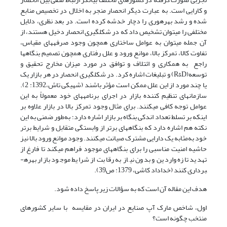
و کارایی است. به عبارت دیگر انحصار منجر به اخلال در تخصیص منابع
شده و رشد بهره­وری را دچار خدشه کرده است. در بعد نظری، دلایل
مختلفی را می­توان تشخیص داد که در شکل­گیری انحصار دخیل هستند، از
آن جمله می­توان به عوامل ساختاری همچون وجود صرفه­های مقیاس،
تفاوت کالا، تمرکز بالا، موانع ورود و علل رفتاری همچون تصمیم بنگاه­ها
راجع به همکاری و ائتلاف و توافق در مورد میزان مخارج تحقیق و
توسعه(R&D) و تبلیغات اشاره کرد. در شکل­گیری انحصار در هر بازار یک
یا چند مورد از این علل ممکن است مؤثر باشند (شهیکی تاش،1392: 2).
سازمان­های تنظیم کننده­ بازار در اجرای برنامه­های خود معمولاً به این
عوامل توجه کافی می­کنند. برای مثال وجود تمرکز بالا در بازار علاوه بر
اینکه بر تسلط تعداد اندکی بنگاه بر بازار اشاره دارد؛ به‌طور ضمنی به این
نکته هم اشاره دارد که ­بنگاه­های برتر از وابستگی متقابل و شرایط برتر
خود به‌مثابه یک دارایی مشترک صیانت می­کنند. وجود موانع ورود بالا نیز
حاشیه­ امنیت مناسبی را برای بنگاه­های موجود فراهم می­کند تا فارغ از
تهدید تازه واردین و بدون نیاز به رقابت از شرایط موجود بازار بهره­
برداری کنند (خداداد کاشی، 1379: ص39).
هدف این مقاله آن است که به سؤالات زیر پاسخ داده شود.
اول، شاخص مارک آپ صنایع در ایران در مقایسه با سایر کشورهای
منتخب چگونه است؟