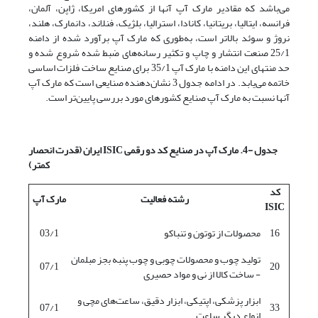
می‌باشد که مقادیر مارک آپ آنها از کشورهای امریکا، ژاپن، آلمان،
فرانسه، ایتالیا، بریتانیا، کانادا، استرالیا، بلژیک، فنلاند، دانمارک، هلند،
نروژ و سوئد بالاتر است، به‌طوری که مارک آپ برآورد شده از دامنه
25/1 صنعت انتشار و چاپ و تکثیر رسانه‌های ضبط شده شروع شده و
حد منتهای این دامنه با مارک آپ 35/1 برای صنایع ساخت فلزات اساسی
خاتمه می‌یابد. در ادامه جدول 3 نشان‌دهنده صنایعی است که مارک آپ
آنها نسبت به مارک آپ صنایع کشورهای مورد بررسی پایین‌تر است.
جدول -4. مارک آپ در صنایع کد دو رقمی
ISIC
ایران
(قدرت انحصار
کمتر)
کد
رشته فعالیت
مارک آپ
ISIC
16
محصولات از توتون و تنباکو
03/1
تولید چوب و محصولات چوبی و چوب پنبه بجز مبلمان
07/1
20
- ساخت کالا از نی و مواد حصیری
ابزار پزشکی، اپتیکی، ابزار دقیق، ساعت‌های مچی و
07/1
33
انواع دیگر ساعت