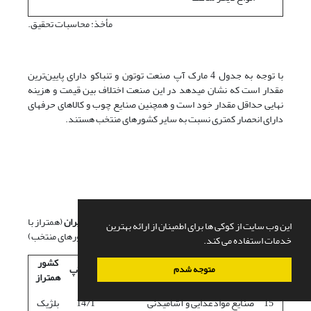
مأخذ: محاسبات تحقیق.
با توجه به جدول 4 مارک آپ صنعت توتون و تنباکو دارای پایین‌ترین
مقدار است که نشان می­دهد در این صنعت اختلاف بین قیمت و هزینه
نهایی حداقل مقدار خود است و همچنین صنایع چوب و کالاهای حرفه­ای
دارای انحصار کمتری نسبت به سایر کشورهای منتخب هستند.
جدول- 5. مارک آپ در صنایع کد دو رقمی
ISIC
ایران
(همتراز با
این وب سایت از کوکی ها برای اطمینان از ارائه بهترین
کشورهای منتخب)
خدمات استفاده می کند.
کد
کشور
رشته فعالیت
مارک آپ
متوجه شدم
ISIC
همتراز
15
صنایع موادغذایی و آشامیدنی
14/1
بلژیک