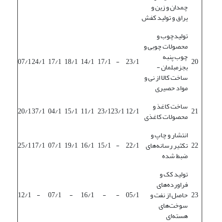
چمدان و زین و
یراق و تولید کفش
تولیدچوب و
محصولات چوبی و
چوب پنبه
07/1
24/1
17/1
18/1
14/1
17/1
-
23/1
20
بجزمبلمان -
ساخت کالا از نی و
مواد حصیری
ساخت کاغذ و
20/1
37/1
04/1
15/1
11/1
23/1
23/1
12/1
21
محصولات کاغذی
انتشار و چاپ و
22
تکثیر رسانه‌های
22/1
-
15/1
16/1
19/1
07/1
17/1
25/1
ضبط شده
تولید کک و
فراورده‌های
23
حاصل از نفت و
05/1
-
-
16/1
-
07/1
-
12/1
سوخت‌های
هسته‌ای