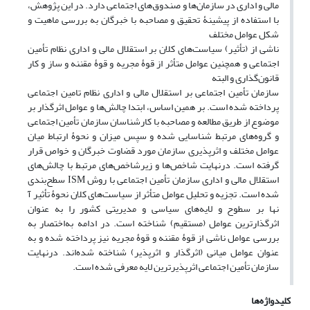
مالی و اداری در سازمان‌ها و صندوق‌های اجتماعی دارد. در این پژوهش،
با استفاده از پیشینۀ تحقیق و مصاحبه با خبرگان به بررسی ماهیت و
شکل عوامل مختلف
ناشی از (تأثیر) سیاست‌های کلان بر استقلال مالی و اداری نظام تأمین
اجتماعی و همچنین عوامل متأثر از قوۀ مجریه و قوۀ مقننه و ساز و کار
قانون‌گذاری و البته
سازمان تأمین اجتماعی بر استقلال مالی و اداری نظام تامین اجتماعی
پرداخته شده است. بر همین اساس، ابتدا چالش‌ها و عوامل اثرگذار بر
موضوع از طریق مطالعه و مصاحبه با کارشناسان سازمان تأمین اجتماعی
و گروه‌های مرتبط شناسایی شده و سپس میزان و نحوۀ ارتباط میان
عوامل مختلف و اثرپذیری سازمان مورد قضاوت خبرگان و خواص قرار
گرفته است. درنهایت شاخص‌ها و زیرشاخص‌های مرتبط با چالش‌های
استقلال مالی و اداری سازمان تأمین اجتماعی با روش ISM سطح‌بندی
شده است. تجزیه و تحلیل عوامل متأثر از سیاست‌های کلان نحوۀ تأثیر آ
نها بر سطوح و لایه‌های سیاسی و مدیریتی کشور را به عنوان
اثرگذارترین عوامل (مستقیم) شناخته است. در ادامه به‌اختصار به
بررسی عوامل ناشی از قوۀ مقننه و قوۀ مجریه نیز پرداخته شده و به
عنوان عوامل میانی (اثرگذار و اثرپذیر) شناخته شده‌اند. درنهایت
سازمان تأمین اجتماعی اثرپذیرترین لایه معرفی شده است.
کلیدواژه‌ها