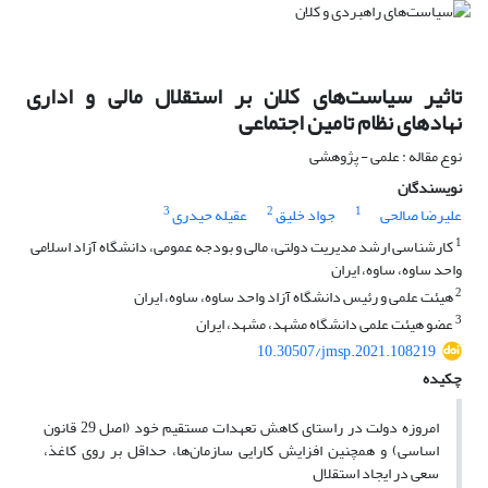
تاثیر سیاست‌های کلان بر استقلال مالی و اداری
نهادهای نظام تامین اجتماعی
نوع مقاله : علمی - پژوهشی
نویسندگان
3
2
1
علیرضا صالحی
جواد خلیق
عقیله حیدری
1
کارشناسی ارشد مدیریت دولتی، مالی و بودجه عمومی، دانشگاه آزاد اسلامی
واحد ساوه، ساوه، ایران
2
هیئت علمی و رئیس دانشگاه آزاد واحد ساوه، ساوه، ایران
3
عضو هیئت علمی دانشگاه مشهد، مشهد، ایران
10.30507/jmsp.2021.108219
چکیده
امروزه دولت در راستای کاهش تعهدات مستقیم خود (اصل 29 قانون
اساسی) و همچنین افزایش کارایی سازمان‌ها، حداقل بر روی کاغذ،
سعی در ایجاد استقلال