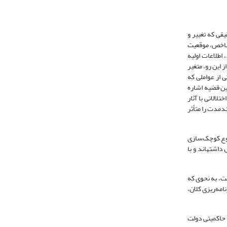
قی که تغییر و
این شاخص، موقعیت
اطلاعات اولیه
 این رو، متغیر
 است. یکی از عواملی که
این قضیه اشاره
لالاتی با آثار
دمدت را متأثر
ضوع کوچک‌سازی
اشته­اند و با
ت، به نحوی که
مه‌ریزی کلان،
 حاکمیتی دولت