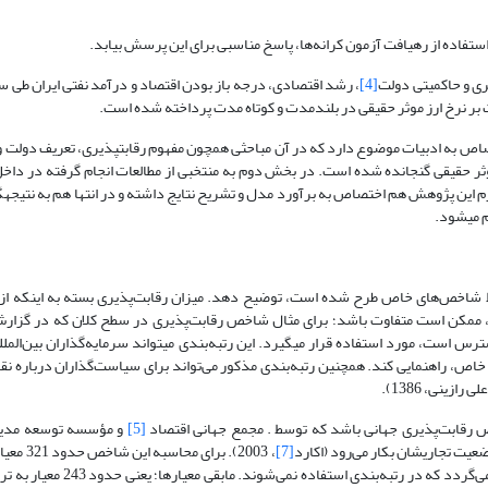
ی و حاکمیتی دولت
[4]
اص به ادبیات موضوع دارد که در آن مباحثی همچون مفهوم رقابت­پذیری، تعریف دولت و 
ثر حقیقی گنجانده شده است. در بخش دوم به منتخبی از مطالعات انجام گرفته در داخل
م می­شود.
ط شاخص‌های خاص طرح شده است، توضیح دهد. میزان رقابت‌پذیری بسته به اینکه از آ
 ممکن است متفاوت باشد؛ برای مثال شاخص رقابت‌پذیری در سطح کلان که در گزارش
رس است، مورد استفاده قرار می­گیرد. این رتبه‌بندی می­تواند سرمایه‌گذاران بین‌الملل
 خاص، راهنمایی کند. همچنین رتبه‌بندی مذکور می‌تواند برای سیاست‌گذاران درباره ن
ینی، 1386).
 رقابت‌پذیری جهانی باشد که توسط . مجمع جهانی اقتصاد
[5]
و مؤسسه توسعه مدی
عیت تجاریشان بکار می‌رود (اکارد
[7]
، 2003). برای 