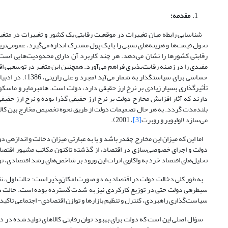
مقدمه
:
شناسایی رابطه میان تغییرات در موقعیت رقابتی یک کشور و تغییرات در متغیره
تحول قیمت‌ها و هزینه‌های نسبی را با یک پول مشترک اندازه می‌گیرد، عمومی‌ت
رقابتی کشورها را نشان می‌دهد. هر چند کاربرد آن دارای محدودیت‌هایی است و ا
مفیدی را در زمینه رقابت‌پذیری فراهم می‌آورد. همچنین این متغیر در توسعه­ی اقت
حساسی برای سیاست
تأثیرگذاری بسیار زیادی بر نرخ ارز حقیقی دارد، دولت است. هامبرمایر و ماسک
دارند که آثار افزایش مخارج دولت بر نرخ ارز حقیقی گذرا بوده و نرخ ارز حقیقی
بلندمدت گردد. به هر حال تصمیمات دولت از طریق نحوه تخصیص مخارج بین کالاهای
می‌سازد (اولیویر و روبرت
[3]
، 2001).
اما این که میزان این مخارج چقدر باشد و یا به عبارتی میزان دخالت و انداز
دولت و اجرای خصوصی‌سازی در اقتصاد، از گذشته تاکنون مکاتب مشهور اقتصادی
تحلیل‌های اقتصاد خرد به واکاوی اثرات این ورود بر شاخص‌های رشد اقتصادی، تورم، بیک
به طور کلی دخالت دولت در اقتصاد به دو صورت امکان‌پذیر است؛ حالت اول، ن
سیطره­ی دولت حتی در توزیع کارکردی نیز به شدت گسترده بوده است. حالت دوم
سیاست‌گذاری راهبردی، کنترل و تنظیم بازارها و توازن اقتصادی- اجتماعی تاکید دارد
سؤال اصلی این است که دولت برای بهبود توان رقابتی کالاهای تولیدشده در دا