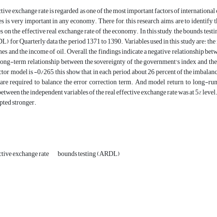
ctive exchange rate is regarded as one of the most important factors of international
es is very important in any economy. There for, this research aims, are to identify 
 on the effective real exchange rate of the economy. In this study, the bounds tes
 for Quarterly data the period 1371 to 1390. Variables used in this study are: the 
es and the income of oil. Overall, the findings indicate a negative relationship bet
long-term relationship between the sovereignty of the government's index and the 
tor model is -0/265, this show that, in each period, about 26 percent of the imbalance
are required to balance the error correction term. And model return to long-run 
between the independent variables of the real effective exchange rate was at 5% level.
pted stronger.
ective exchange rate
bounds testing (ARDL)