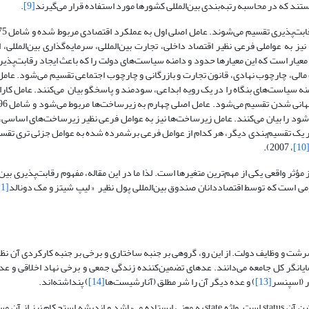
ستند که در محاسبه رتبه‌بندی بین‌المللی کشورها مورد استفاده قرار می‌گیرند
[9]
.
 نیز به عواملی فرعی نظیر اقتصاد داخلی، تجارت بین‌المللی، سرمایه‌گذاری بین‌المللی،
قیمت‌ها تقسیم می‌شود. عامل اصلی دوم به کارایی دولت مربوط شده و شامل 81 معیار است که این معیارها حدود و دامنه سیاست‌های دولت را که باعث ایجاد
 مالی، چارچوب نهادی، قانون تجارت و بازرگانی و چارچوب اجتماعی تقسیم می‌شود. عام
 که این معیارها حدود و دامنه سیاست‌های بنگاه را در یک رویه ابداعی، سودمند و پاسخگو بیان می‌کنند. عامل کا
 می‌شود را بیان می‌کنند. عامل زیرساخت‌ها نیز به عوامل فرعی نظیر زیرساخت‌های اساس
ر یک تقسیم‌بندی دیگر، هر کدام از عوامل فرعی برشمرده شده به عوامل جزئی تری تقس
، 2007).
[10
ؤثر واقعی یکی از مهم‌ترین متغیرها است. لذا ما در این مقاله، مفهوم رقابت‌پذیری بین‌ا
هومی است که توسط اقتصاددانان صندوق بین‌المللی پول نظیر « لیپ شیتز و مک دونالد
[11]
ت و وظایف دولت. از این رو، گروهی بر جنبه ساختاری و برخی بر جنبه کارکردی آن نظر 
یانگر کل جامعه می‌دانند. عده­ای تضمین‌کننده زندگی جمعی و برخی نهاد اخلاقی و عده‌
ر (اسپنسر
[13]
) و عده دیگر آن را شر مطلق (آنارشیست‌ها
[14]
) پنداشته‌اند.
در مجموع می‌توان گفت معادل انگلیسی اصطلاح دولت، کلمه state و معادل لاتین آن status است. واژه state به معنی ایستاده می‌باشد و اندیشه