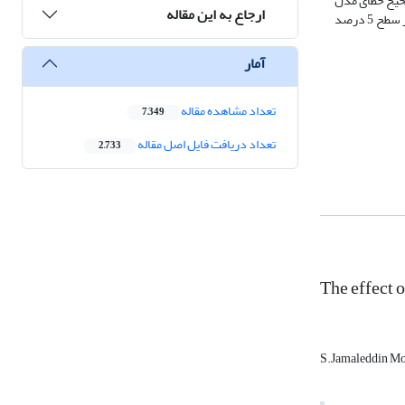
صحیح خطای مدل
ارجاع به این مقاله
برابر با 265/0- می‌باشد و با توجه به نتایج آزمون علیت گرنجری شرطی می‌توان وجود رابطه علیت غیرمستقیم از مجموعه متغیرهای مستقل به نرخ ارز موثر حقیقی را در سطح 5 درصد
آمار
تعداد مشاهده مقاله
7,349
تعداد دریافت فایل اصل مقاله
2,733
The effect o
S.Jamaleddin Mo