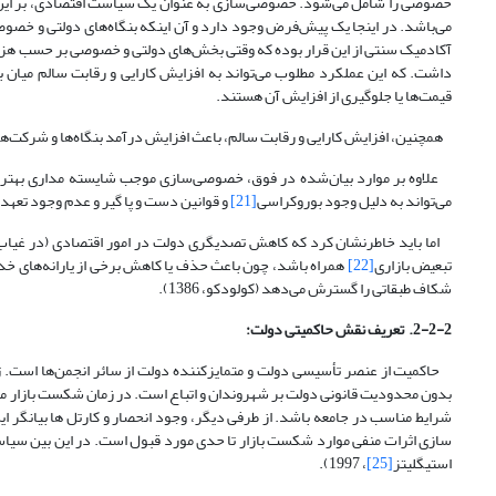
خصوصی را شامل می‌شود. خصوصی‌سازی به عنوان یک سیاست اقتصادی، بر این ع
می‌باشد. در اینجا یک پیش‌فرض وجود دارد و آن اینکه بنگاه‌های دولتی و خصوصی س
آکادمیک سنتی از این قرار بوده که وقتی بخش‌های دولتی و خصوصی بر حسب هز
داشت. که این عملکرد مطلوب می‌تواند به افزایش کارایی و رقابت سالم میان ب
قیمت‌ها یا جلوگیری از افزایش آن هستند.
همچنین، افزایش کارایی و رقابت سالم، باعث افزایش درآمد بنگاه‌ها و شرکت‌ها می‌
علاوه بر موارد بیان‌شده در فوق، خصوصی‌سازی موجب شایسته مداری بهتر در
می‌تواند به دلیل وجود بوروکراسی
[21]
و قوانین دست و پا گیر و عدم وجود تعهد
اما باید خاطرنشان کرد که کاهش تصدی­گری دولت در امور اقتصادی (در غیاب ن
تبعیض بازاری
[22]
همراه باشد، چون باعث حذف یا کاهش برخی از یارانه‌های خد
شکاف طبقاتی را گسترش می‌دهد (کولودکو، 1386).
2-2-2. تعریف نقش حاکمیتی دولت:
حاکمیت از عنصر تأسیسی دولت و متمایزکننده دولت از سائر انجمن‌ها است. ژا
بدون محدودیت قانونی دولت بر شهروندان و اتباع است. در زمان شکست بازار مشا
شرایط مناسب در جامعه باشد. از طرفی دیگر، وجود انحصار و کارتل ها بیانگر 
سازی اثرات منفی موارد شکست بازار تا حدی مورد قبول است. در این بین سیاست­
استیگلیتز
[25]
، 1997).