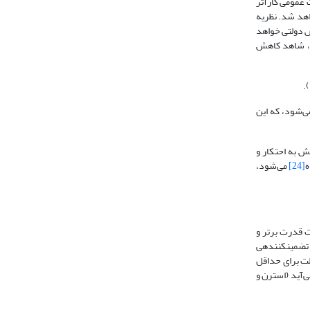
عمومی کارآتر
واهد شد. نظریه
ش دولتی خواهد
ات، شاهد کاهش
‌شود، که این
ش به احتکار و
ه
[24]
می‌شود،
ت قدرت برتر و
تضمین­کننده­ی
لت برای حداقل
‌آید (استرن و