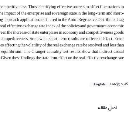
 competitiveness. Thus identifying effective sources to offset fluctuations in
the impact of the enterprise and sovereign state in the long-term and short-
ting approach application and it used in the Auto-Regressive Distributed Lag
real effective exchange rate, index of the policies and governance, economic
ween the increase of state enterprises in economy and competitiveness goods,
competitiveness. Somewhat, short-term results are reflects this fact. Error
s affecting the volatility of the real exchange rate be resolved, and less than
equilibrium. The Granger causality test results show that, indirect causal
 Given these findings, the state-run effect on the real effective exchange rate
کلیدواژه‌ها
English
اصل مقاله