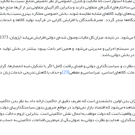
قیده استوار است که مالکیت و کنترل خصوصی از نظر تخصیص منابع نسبت به مالکیت 
اختارهای انگیزه‌ای متفاوتی دارند و بنابراین کارآئیهای متفاوتی نیز از آن‌ها منتج خ
ینه‌های تولید کالاهای مشابه مقایسه شوند، بخش خصوصی عملکرد بهتری نسبت به بخ
نگاه‌ها منجر گردد. مصرف‌کنندگان با افزایش کارایی در فرآیند تولید کالاها و خدم
شود. در نتیجه، میزان کل مالیات وصول شده‌ی دولتی افزایش می‌یابد (پژویان، 1373).
 سیستم اجرایی و مدیریتی می‌شود و همین امر باعث بهبود بیشتر در بخش تولید می
 در بخش دولتی باشد.
ظارت و سیاست‌گذاری دولتی و فضای رقابت کامل) اگر با تشکیل شبه انحصارها، گرای
مات، کالاهای اساسی، غیراساسی و مقطعی
[23]
و حذف یا کاهش تدریجی خدمات زیان د
ن بدن اولین دانشمندی است که تعریف دقیق از حاکمیت ارائه داد.به نظر بدن حاکمی
هده می‌شود که اقتصاد بازار نمی‌تواند در مواقع ضروری بدون سیاست­گذاری­های دولت 
این واقعیت است که دولت موظف به اعمال نقش حاکمیتی است. بنابراین، لزوم دخالت دو
گذاری، هدایت و نظارت دولتی به عنوان یکی از مهم‌ترین اقدامات حاکمیتی به حساب می