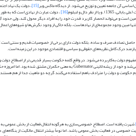
 اساسی آن جامعه تعیین و توزیع می‌شود. از دیدگاه ماکس وبر
[15]
، دولت یک نهاد اجتم
 نظر دال و لنبلوم
[16]
، دولت عبارت از نهادی است که به طور
ن است و می‌تواند انحصار کاربرد قدرت خود را به افراد دیگر محول کند، ولی حدود آن
نها مبین وجود مجموعه‌ای از نهادهاست، بلکه حاکی از وجود نگرش‌ها و شیوه‌های اعمال
نه حاصل تصادف صرف و ساده، بلکه دولت دارای برخی از خصوصیات قدیم و سنتی است ک
یازمند درک کامل نظریه‌های حقوقی و سیاسی و اقتصادی موجود در این زمینه است.
فهوم دولت به‌کاربرده می‌شود. در واقع کلمه حکومت بسیار قدیمی تر از اصطلاح دولت و
است. معمولاً اصطلاح حکومت در قرون وسطی به معنای فرمان راندن به‌کاربرده می‌شد و خود از ریشه لاتینی Gubernator به معنی حکمران 
وم حکومت و دولت را مترادف باهم استفاده می‌کنند گرچه دو ماهیت جدا از هم هستند
شهرت یافته است. اصطلاح خصوصی‌سازی به هرگونه انتقال فعالیت از بخش عمومی 
یریت خصوصی در فعالیت بخش عمومی باشد، اما نوعاً بیشتر انتقال مالکیت از بنگاه‌های