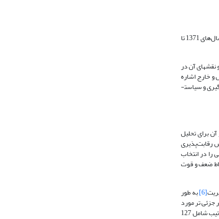
، رشد اقتصادی، درجه باز بودن اقتصاد و درآمد نفتی ایران طی سال‌های 1371 تا
نقش­های آن در
 و خارج اشاره
شده و در قسمت سوم متغیرهای مورد مطالعه تشریح گردیده است. قسمت چهارم این پژوهش هم اختصاص به برآورد مدل و تشریح نتایج داشته و در انتها هم به نتیجه­گیری و سیاست­
ن برای تحلیل
 رقابت‌پذیری
ی را در انتخاب
قاط ضعف و قوت
ریت
[6]
به طور
محاسبه این شاخص حدود 321 معیار جزئی تر مورد
توجه قرار می‌گیرد. از این تعداد حدود 78 معیار به اطلاعات زمینه‌ای کشورها بازمی‌گردد که در رتبه‌بندی استفاده نمی‌شوند. مابقی معیارها؛ یعنی حدود 243 معیار به ترتیب شامل 127