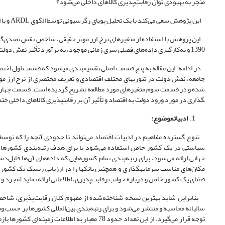
منجر به بهبودی توان رقابت‌پذیری کالاهای داخلی می‌شود؟
این پژوهش سعی می‌کند با یک تحلیل پویای رگرسیونی توسط الگوی ARDL و با استفاده از رهیافت آزمون کرانه‌ها، پاسخ مناسبی برای این پرسش بیابد.
این پژوهش با استفاده از متغیرهای نرخ ارز موثر حقیقی، شاخص نقش تصدی‌گر
1390 و به‌کارگیری داده‌های فصلی سری زمانی موجود، به برآورد تأثیر نقش دولت بر نرخ ارز موثر حقیقی در بلندمدت و کوتاه مدت پرداخته شده است.
در ادامه، این مقاله به پنج قسمت اصلی تقسیم­بندی می­شود که قسمت اول اختص
جامعه، نقش دولت در تئوری­های مختلف اقتصادی و تعریف مختصری از نرخ ارز مو
گذاری در مورد ورود دولت به اقتصاد و تأثیر آن بر رقابت­پذیری کالاهای داخلی خت
ادبیات
موضوع
:
تنوع گسترده مفاهیم در ادبیات اقتصاد می‌تواند تا حدودی آنچه را که توس
سیاستی در یک کشور خاص استفاده می‌شود یا برای هدف رتبه‌بندی کشورها،
جهانی ارائه می‌شود، برای رتبه‌بندی تمام کشورهایی که داده‌های آن‌ها قابل‌دست
مکان‌های مناسب سرمایه­گذاری و همچنین بانک­ها را در ارزیابی ریسک یک کشور
فضای یک کشور خاص و درباره جوانب رقابت‌پذیری، اطلاعاتی ارائه نماید (مجرد و علی راز
بنابراین شاید بهترین نسخه شناخته‌شده از مفهوم کلان رقابت‌پذیری، شاخص
سالیانه محاسبه و منتشر می‌شود و برای رتبه‌بندی بین‌المللی کشورها بر حسب وض