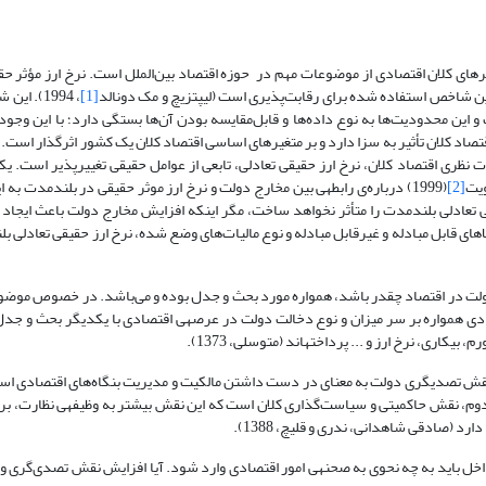
ای کلان اقتصادی از موضوعات مهم در حوزه اقتصاد بین‌الملل است. نرخ ارز مؤثر حقی
رین شاخص استفاده شده برای رقابت‌پذیری است (لیپتزیچ و مک دونالد
[1]
، 1994). 
ین محدودیت‌ها به نوع داده‌ها و قابل‌مقایسه بودن آن‌ها بستگی دارد؛ با این وجود، 
صاد کلان تأثیر به سزا دارد و بر متغیرهای اساسی اقتصاد کلان یک کشور اثرگذار است. از
­گذار به شمار می‌آید (مجرد و علی رازینی، 1386). در ادبیات نظری اقتصاد کلان، نرخ ارز حقیقی تعادلی، تابعی از عوامل حقیقی تغییرپذیر
ویت
[2]
(1999) درباره‌ی رابطه­ی بین مخارج دولت و نرخ ارز موثر حقیقی در بلندمدت به 
 تعادلی بلندمدت را متأثر نخواهد ساخت، مگر اینکه افزایش مخارج دولت باعث ایجاد اخت
 قابل مبادله و غیرقابل مبادله و نوع مالیات‌های وضع شده، نرخ ارز حقیقی تعادلی بلن
ه­ی دولت در اقتصاد چقدر باشد، همواره مورد بحث و جدل بوده و می‌باشد. در خصوص مو
 همواره بر سر میزان و نوع دخالت دولت در عرصه­ی اقتصادی با یکدیگر بحث و جدل د
اری، نرخ ارز و ... پرداخته­اند (متوسلی، 1373).
قش تصدی­گری دولت به معنای در دست داشتن مالکیت و مدیریت بنگاه‌های اقتصادی اس
، نقش حاکمیتی و سیاست‌گذاری کلان است که این نقش بیشتر به وظیفه­ی نظارت، برنا
 (صادقی شاهدانی، ندری و قلیچ، 1388).
خل باید به چه نحوی به صحنه­ی امور اقتصادی وارد شود. آیا افزایش نقش تصدی‌گری و