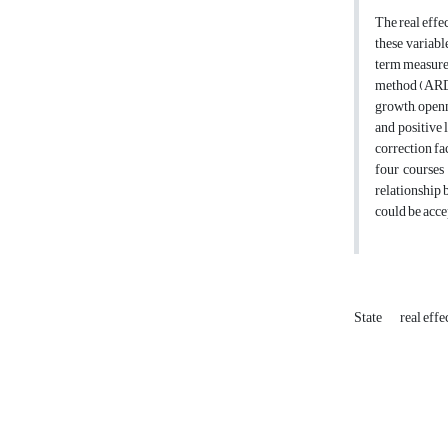
The real effe
these variabl
term measures
method (ARDL)
growth, openn
and positive 
correction fac
four courses 
relationship 
could be acce
State
real eff