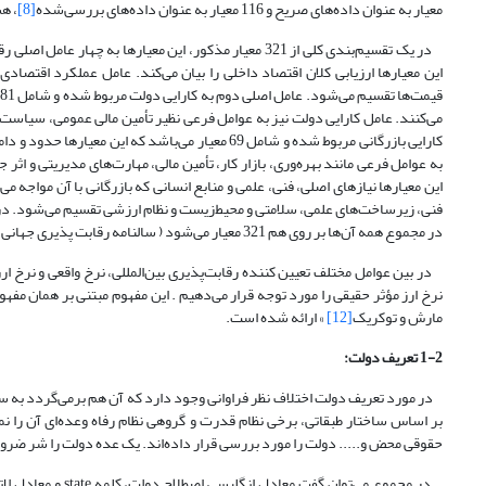
معیار به عنوان داده‌های صریح و 116 معیار به عنوان داده‌های بررسی‌شده
[8]
، ه
این معیارها ارزیابی کلان اقتصاد داخلی را بیان می‌کند. عامل عملکرد اقتصادی
می‌کنند. عامل کارایی دولت نیز به عوامل فرعی نظیر تأمین مالی عمومی، سیاست
کارایی بازرگانی مربوط شده و شامل 69 معیار می‌باشد
این معیارها نیازهای اصلی، فنی، علمی و منابع انسانی که بازرگانی با آن مواجه
فنی، زیرساخت‌های علمی، سلامتی و محیط‌زیست و نظام ارزشی تقسیم می‌شود. د
در مجموع همه آن‌ها بر روی هم 321 معیار می‌شود ( سالنامه رقابت پذیری جهانی
]
در بین عوامل مختلف تعیین کننده رقابت‌پذیری بین‌المللی، نرخ واقعی و نرخ ارز م
نرخ ارز مؤثر حقیقی را مورد توجه قرار می‌دهیم . این مفهوم مبتنی بر همان مف
مارش و توکریک
[12]
» ارائه شده است.
1-2 تعریف دولت
:
در مورد تعریف دولت اختلاف نظر فراوانی وجود دارد که آن هم برمی‌گردد به سرش
بر اساس ساختار طبقاتی، برخی نظام قدرت و گروهی نظام رفاه وعده‌ای آن را نما
حقوقی محض و..... دولت را مورد بررسی قرار داده‌اند. یک عده دولت را شر ضرو