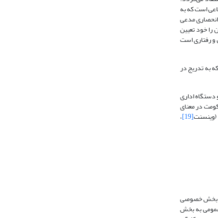
اعی است که به
 انحصاری مدعی
 را خود تعیین
 و رفتاری است
ه به تدریج در
 دستگاه اداری
مشتق شده بود. اما امروزه حکومت در معنای
 (وینسنت
[19]
،
به بخش خصوصی
 عمومی به بخش