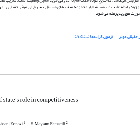
رجی افزایش می‌دهد؛ که نتایج کوتاه مدت هم تا حدودی موید همین واقعیت است. ضریب ت
ه صورت قوی پذیرفته می‌شود
ز حقیقی موثر
آزمون کرانه‌ها (ARDL)
f state's role in competitiveness
1
2
hseni Zonozi
S.Meysam Esmaeili