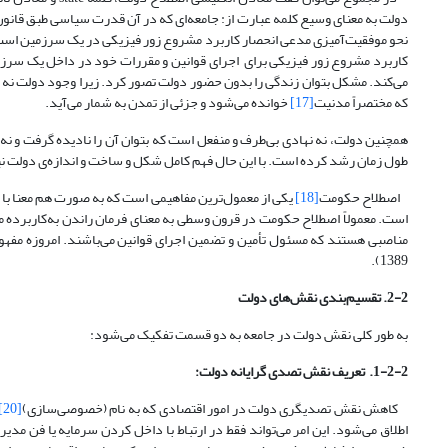
دولت به معنای وسیع کلمه عبارت از: جامعه‌ای که در آن قدرت سیاسی طبق قانون
نحو موفقیت‌آمیزی مدعی انحصار کاربرد مشروع زور فیزیکی در یک سرزمین است (علی بابائی، 1365). و یا از
کاربرد مشروع زور فیزیکی برای اجرای قوانین و مقررات خود در داخل یک سرزمی
می‌کند. مشکل بتوان زندگی را بدون حضور دولت تصور کرد. زیرا وجود دولت نه ت
که مختصراً مدنیت
[17]
خوانده می‌شود و جزئی از تمدن به شمار می‌آید.
همچنین دولت، نه نهادی بی‌طرف و منفعل است که بتوان آن را نادیده گرفت و 
طول زمان رشد کرده است. با این حال فهم کامل شکل و ساخت و اندازه‌ی دولت ن
اصطلاح حکومت
[18]
یکی از معمول‌ترین مفاهیمی است که به صورت هم معنا با م
مناصبی هستند که مسئول تأمین و تضمین اجرای قوانین می‌باشند. امروزه مفه
1389).
2-2. تقسیم‌بندی نقش‌های دولت
به طور کلی نقش دولت در جامعه به دو قسمت تفکیک می‌شود:
1-2-2. تعریف نقش تصدی گرایانه دولت:
کاهش نقش تصدی­گری دولت در امور اقتصادی که به نام (خصوصی‌سازی)
[20]
اطلاق می‌شود. این امر می‌تواند فقط در ارتباط با داخل کردن سرمایه یا فن مد