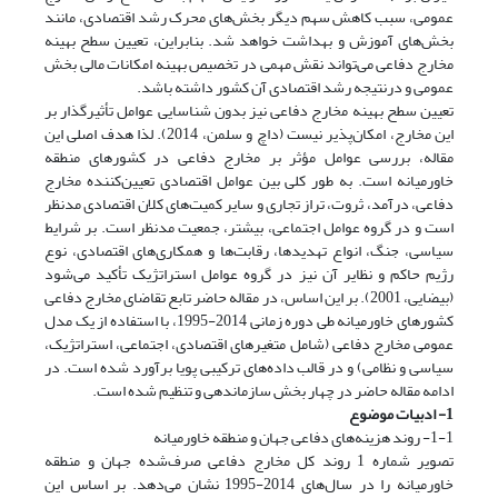
عمومی، سبب کاهش سهم دیگر بخش‌های محرک رشد اقتصادی، مانند
بخش‌های آموزش و بهداشت خواهد شد. بنابراین، تعیین سطح بهینه
مخارج دفاعی می‌تواند نقش مهمی در تخصیص بهینه امکانات مالی بخش
عمومی و درنتیجه رشد اقتصادی آن کشور داشته باشد.
تعیین سطح بهینه مخارج دفاعی نیز بدون شناسایی عوامل تأثیرگذار بر
این مخارج، امکان‌پذیر نیست (داچ و سلمن، 2014). لذا هدف اصلی این
مقاله، بررسی عوامل مؤثر بر مخارج دفاعی در کشورهای منطقه
خاورمیانه است. به طور کلی بین عوامل اقتصادی تعیین‌کننده مخارج
دفاعی، درآمد، ثروت، تراز تجاری و سایر کمیت‌های کلان اقتصادی مدنظر
است و در گروه عوامل اجتماعی، بیشتر، جمعیت مدنظر است. بر شرایط
سیاسی، جنگ، انواع تهدیدها، رقابت‌ها و همکاری‌های اقتصادی، نوع
رژیم حاکم و نظایر آن نیز در گروه عوامل استراتژیک تأکید می‌شود
(بیضایی، 2001). بر این اساس، در مقاله حاضر تابع تقاضای مخارج دفاعی
کشورهای خاورمیانه طی دوره زمانی 2014-1995، با استفاده از یک مدل
عمومی مخارج دفاعی (شامل متغیرهای اقتصادی، اجتماعی، استراتژیک،
سیاسی و نظامی) و در قالب داده‌های ترکیبی پویا برآورد شده است. در
ادامه مقاله حاضر در چهار بخش سازماندهی و تنظیم شده است.
1- ادبیات موضوع
1-1- روند هزینه‌های دفاعی جهان و منطقه خاورمیانه
تصویر شماره 1 روند کل مخارج دفاعی صرف‌شده جهان و منطقه
خاورمیانه را در سال‌های 2014-1995 نشان می‌دهد. بر اساس این