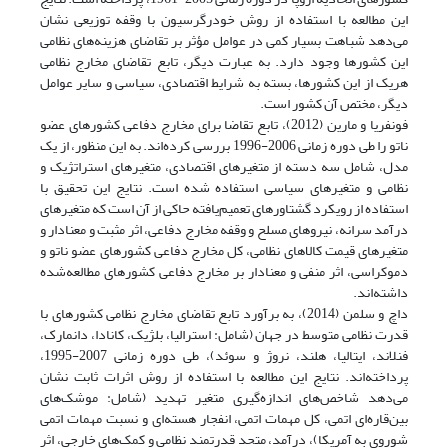
این مطالعه با استفاده از روش خود‌رگرسیون با وقفه توزیعی نشان
می‌دهد شباهت بسیار کمی در عوامل مؤثر بر تقاضای هزینه‌های نظامی
این کشورها وجود دارد. به عبارت دیگر، تابع تقاضای مخارج نظامی
هریک از این کشورها، بسته به شرایط اقتصادی، سیاسی و سایر عوامل
دیگر، مختص آن کشور است.
فونفریا و مارین (2012)، تابع تقاضا برای مخارج دفاعی کشورهای عضو
ناتو را طی دوره زمانی 2006-1996 بررسی کرده‌اند. به این منظور، از یک
مدل، شامل سه دسته از متغیرهای اقتصادی، متغیرهای استراتژیک و
نظامی و متغیرهای سیاسی استفاده شده است. نتایج این تحقیق با
استفاده از رویکرد گشتاورهای تعمیم‌یافته حاکی از آن است که متغیرهای
درآمد سرانه، نیروهای مسلح و وقفه مخارج دفاعی، اثر مثبت و معنادار و
متغیرهای قیمت کالاهای نظامی، کل مخارج دفاعی کشورهای عضو ناتو و
دموکراسی، اثر منفی و معنادار بر مخارج دفاعی کشورهای مطالعه‌شده
داشته‌اند.
داچ و سلمن (2014)، به برآورد تابع تقاضای مخارج نظامی کشورهای با
قدرت نظامی متوسط در جهان (شامل: استرالیا، بلژیک، کانادا، دانمارک،
فنلاند، ایتالیا، هلند، نروژ و سوئد)، طی دوره زمانی 2007-1995،
پرداخته‌اند. نتایج این مطالعه با استفاده از روش اثرات ثابت نشان
می‌دهد شاخص‌های اندازه‌گیری متغیر تهدید (شامل: موشک‌های
بین‌قاره‌ای اتمی، کل مهمات اتمی، انفجار هسته‌ای و نسبت مهمات اتمی
شوروی به آمریکا)، درآمد، متحد قدرتمند نظامی و کمک‌های خارجی، اثر