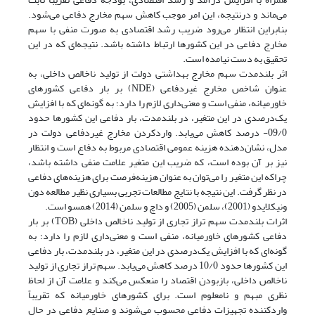
می‌ماند و درنتیجه، این امر موجب کاهش سهم مخارج دفاعی می‌شود.
بنابراین انتظار می‌رود ضریب رشد اقتصادی به صورت منفی با سهم
مخارج دفاعی در این کشورها ارتباط داشته باشد. نتیجه‌ای که در این
تحقیق به دست نیامده است.
اثر بلندمدت سهم مخارج بهداشتی دولت از تولید ناخالص داخلی، به
عنوان شاخص مخارج غیردفاعی (NDE) بر بار دفاعی کشورهای
خاورمیانه، منفی است و معنی‌داری لازم را دارد؛ به گونه‌ای که با افزایش
یک‌درصدی در این متغیر، در بلندمدت، بار دفاعی این کشورها حدود
09/0- درصد کاهش می‌یابد. وارد‌کردن مخارج غیردفاعی دولت در
مدل، نشان‌دهنده هزینه عمومی اقتصادی مربوط به دفاع است و انتظار
نیز بر آن بوده است، که ضریب این متغیر علامت منفی داشته باشد،
چراکه این متغیر را می‌توان به عنوان هزینه‌فرصت برای هزینه‌های دفاعی
در نظر گرفت. این نتیجه با نتایج مطالعات تجربی بسیاری نظیر مطالعه دون
ونیکلایدو (2001)، سلمن (2005) و داچ و سلمن (2014) همسو است.
اثرات بلندمدت سهم تراز تجاری از تولید ناخالص داخلی (TOB) بر بار
دفاعی کشورهای خاورمیانه، منفی است و معنی‌داری لازم را دارد؛ به
گونه‌ای که با افزایش یک‌درصدی در این متغیر، در بلندمدت، بار دفاعی
این کشورها حدود 10/0 درصد کاهش می‌یابد. سهم تراز تجاری از تولید
ناخالص داخلی، بازبودن اقتصاد را منعکس می‌کند و علامت آن از لحاظ
نظری مبهم و نامعلوم است. برای کشورهای خاورمیانه که تقریباً
واردکننده تجهیزات دفاعی محسوب می‌شوند و صنایع دفاعی در حال