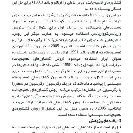
گشتاورهای تعمیم‌یافته دومرحله‌ای را آرلانو و باند (1991) برای حل این
مشکل پیشنهاد داده‌اند.
در این روش ابتدا اقدام به تفاضل‌گیری می‌شود تا به این ترتیب بتوان
اثرات مقاطع یا μi را به ‌ترتیبی از الگو حذف کرد. در مرحله دوم از
پسماندهای باقی‌مانده در مرحله اول برای متوازن‌کردن ماتریس
واریانس‌کوواریانس استفاده می‌شود. به عبارت دیگر این روش،
متغیرهایی تحت عنوان متغیر ابزاری ایجاد می‌کند تا برآوردهای سازگار و
بدون تورش داشته باشیم (بالتاجی، 2005). در روش گشتاورهای
تعمیم‌یافته که آرلانو و باند (1991) ارائه دادند، از وقفه‌ متغیر وابسته به
عنوان ابزار استفاده می‌شود (روش گشتاورهای تعمیم‌یافته
دیفرانسیلی)، اما بلوندل و باند (1998) نشان داده‌اند وقفه متغیرها در
سطح، ابزارهای ضعیفی برای معادله رگرسیونی در تفاضل هستند. برای
رفع این مشکل، بلوندل و باند تخمین‌زن گشتاورهای تعمیم‌یافته
سیستمی را پیشنهاد داده‌اند که در یک رگرسیون، رگرسیون در سطح را
با رگرسیون در تفاضل‌ها ترکیب می‌کند. روش گشتاورهای تعمیم‌یافته
سیستمی با بهبود دقت و کاهش تورش حجم نمونه، برآوردهای کاراتر و
دقیق‌تری در مقایسه با روش گشتاورهای تعمیم‌یافته ارائه می‌دهد
(بالتاجی، 2005). به همین دلیل در این تحقیق از روش گشتاورهای
تعمیم‌یافته سیستمی استفاده شده است.
3- یافته‌های پژوهش
قبل از استفاده از داده‌های متغیرهای این تحقیق، لازم است نسبت به