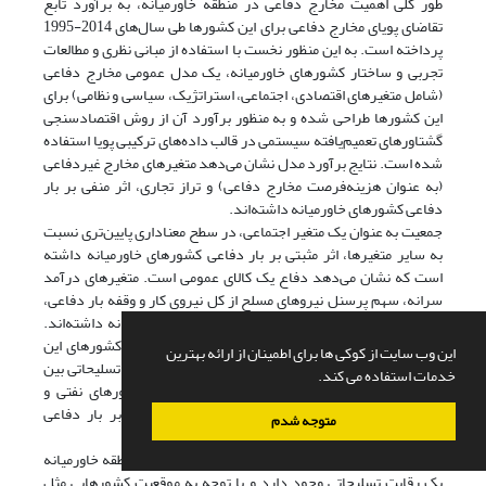
طور کلی اهمیت مخارج دفاعی در منطقه خاورمیانه، به برآورد تابع
تقاضای پویای مخارج دفاعی برای این کشورها طی سال‌های 2014-1995
پرداخته است. به این منظور نخست با استفاده از مبانی نظری و مطالعات
تجربی و ساختار کشورهای خاورمیانه، یک مدل عمومی مخارج دفاعی
(شامل متغیرهای اقتصادی، اجتماعی، استراتژیک، سیاسی و نظامی) برای
این کشورها طراحی شده و به منظور برآورد آن از روش اقتصادسنجی
گشتاورهای تعمیم‌یافته سیستمی در قالب داده‌های ترکیبی پویا استفاده
شده است. نتایج برآورد مدل نشان می‌دهد متغیرهای مخارج غیردفاعی
(به عنوان هزینه‌فرصت مخارج دفاعی) و تراز تجاری، اثر منفی بر بار
دفاعی کشورهای خاورمیانه داشته‌اند.
جمعیت به عنوان یک متغیر اجتماعی، در سطح معناداری پایین‌تری نسبت
به سایر متغیرها، اثر مثبتی بر بار دفاعی کشورهای خاورمیانه داشته‌
است که نشان می‌دهد دفاع یک کالای عمومی است. متغیرهای درآمد
سرانه، سهم پرسنل نیروهای مسلح از کل نیروی کار و وقفه بار دفاعی،
مطابق انتظار، تأثیر مثبتی بر بار دفاعی کشورهای خاورمیانه داشته‌اند.
متوسط بار دفاعی کشورهای خاورمیانه نیز بر بار دفاعی کشورهای این
این وب سایت از کوکی ها برای اطمینان از ارائه بهترین
منطقه، اثر مثبتی داشته است که حاکی از وجود یک رقابت تسلیحاتی بین
خدمات استفاده می کند.
کشورهای خاورمیانه است. همچنین، متغیر مجازی کشورهای نفتی و
متغیر خالص دموکراسی، به ترتیب اثر مثبت و منفی بر بار دفاعی
متوجه شدم
کشورهای خاورمیانه داشته‌اند.
با توجه به اینکه طبق نتایج تحقیق حاضر بین کشورهای منطقه خاورمیانه
یک رقابت تسلیحاتی وجود دارد و با توجه به موقعیت کشورهایی مثل