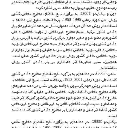
و معنی‌دار وجود داشته است. اما از مطالعات تجربی خارجی انجام‌شده در
زمینه موضوع تحقیق می‌توان به مطالعات زیر اشاره کرد:
دون و نیکلایدو (2001)، به برآورد تابع تقاضای مخارج دفاعی کشور
یونان، طی دوره زمانی 1996-1960، پرداخته‌اند. نتایج این مطالعه با
استفاده از روش حداقل مربعات معمولی نشان می‌دهد اثر متغیرهای بار
دفاعی کشور ترکیه، سهم مخارج غیردفاعی از تولید ناخالص داخلی
کشورهای عضو ناتو و متغیر مجازی درگیری کشور ترکیه با قبرس بر بار
دفاعی کشور یونان مثبت و اثر متغیرهای سهم مخارج غیردفاعی از تولید
ناخالص داخلی، تولید ناخالص داخلی سرانه حقیقی و سهم تراز تجاری از
تولید ناخالص داخلی کشور یونان بر بار دفاعی این کشور منفی است.
همچنین، سایر متغیرها اثر معناداری بر بار دفاعی کشور یونان
نداشته‌اند.
سلمن (2005)، در مطالعه‌ای به برآورد تابع تقاضای مخارج دفاعی کشور
کانادا، طی دوره زمانی 2001-1952، پرداخته است. نتایج این مطالعه با
استفاده از روش خود‌رگرسیون با وقفه توزیعی نشان می‌دهد متغیرهای
وقفه مخارج دفاعی کانادا، تولید ناخالص داخلی حقیقی کانادا، متوسط
مخارج دفاعی کشورهای عضو ناتو و مخارج دفاعی کشور آمریکا، اثر مثبت
و معنادار و نسبت قیمت کالاهای نظامی به غیرنظامی و مخارج غیردفاعی
کشور کانادا اثر منفی و معناداری را بر مخارج دفاعی کشور کانادا داشته
است.
نیکلایدو (2008)، در مطالعه‌ای به برآورد تابع تقاضای مخارج نظامی
کشورهای اتحادیه اروپا در دوره زمانی 2005-1961، پرداخته‌ است. نتایج