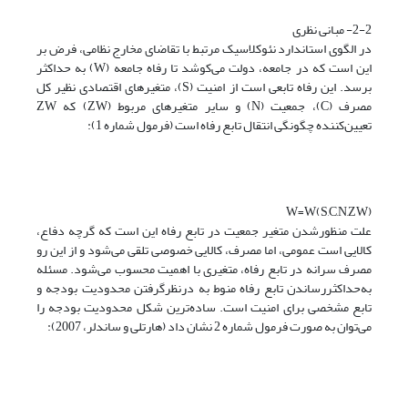
2-2- مبانی نظری
در الگوی استاندارد نئوکلاسیک مرتبط با تقاضای مخارج نظامی، فرض بر
این است که در جامعه، دولت می‌کوشد تا رفاه جامعه (W) به حداکثر
برسد. این رفاه تابعی است از امنیت (S)، متغیرهای اقتصادی نظیر کل
مصرف (C)، جمعیت (N) و سایر متغیرهای مربوط (ZW) که ZW
تعیین‌کننده چگونگی انتقال تابع رفاه است (فرمول شماره 1):
W=W(S,C,N,ZW)
علت منظور‌شدن متغیر جمعیت در تابع رفاه این است که گرچه دفاع،
کالایی است عمومی، اما مصرف، کالایی خصوصی تلقی می‌شود و از این رو
مصرف سرانه در تابع رفاه، متغیری با اهمیت محسوب می‌شود. مسئله
به‌حداکثر‌رساندن تابع رفاه منوط به در‌نظر‌گرفتن محدودیت بودجه و
تابع مشخصی برای امنیت است. ساده‌ترین شکل محدودیت بودجه را
می‌توان به صورت فرمول شماره 2 نشان داد (هارتلی و ساندلر، 2007):