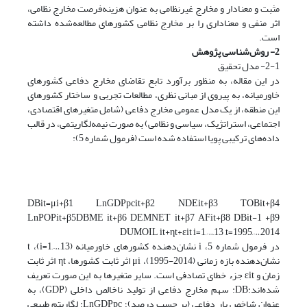
مثبت و معنادار و مخارج غیرنظامی به عنوان هزینه‌فرصت مخارج نظامی،
اثر منفی و معناداری را بر مخارج نظامی کشورهای مطالعه‌شده داشته
است.
2- روش‌شناسی پژوهش
2-1- مدل تحقیق
در این مقاله، به منظور برآورد تابع تقاضای مخارج دفاعی کشورهای
خاورمیانه، به ‌پیروی از مبانی نظری، مطالعات تجربی و ساختار کشورهای
این منطقه، از یک مدل عمومی مخارج دفاعی (شامل متغیرهای اقتصادی،
اجتماعی، استراتژیک، سیاسی و نظامی) به صورت نیمه‌لگاریتمی، در قالب
داده‌های ترکیبی پویا استفاده شده است (فرمول شماره 5):
DBit=μi+β1 LnGDPpcit+β2 NDEit+β3 TOBit+β4
LnPOPit+β5DBME it+β6 DEMNET it+β7 AFit+β8 DBit-1 +β9
DUMOIL it+ηt+εit i=1,…,13 ,t=1995,…,2014
در فرمول شماره 5، i نشان‌دهنده کشورهای خاورمیانه (i=1,…,13)، t
نشان‌دهنده بازه زمانی (2014-1995)، μi اثر ثابت کشورها، ηt اثر ثابت
زمان و εit جزء خطای تصادفی است. سایر متغیرها به این صورت تعریف
شده‌اند:DB: سهم مخارج دفاعی از تولید ناخالص داخلی (GDP)، به
عنوان شاخص بار دفاعی (بر حسب درصد)؛ LnGDPpc: لگاریتم طبیعی