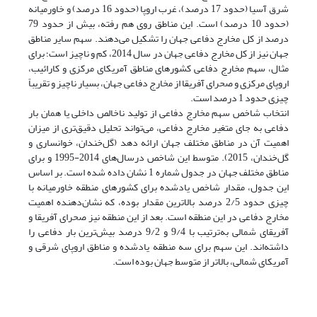
شرق آسیا (حدود 17 درصد)، غرب اروپا (حدود 16 درصد) و خاورمیانه
(حدود 10 درصد) است. این مناطق ‌روی ‌هم ‌رفته، بیش از حدود 79
درصد از کل مخارج دفاعی جهان را تشکیل می‌دهند. سهم سایر مناطق
جهان نیز از کل مخارج دفاعی جهان در سال 2014، کم و ناچیز است؛ برای
مثال، سهم مخارج دفاعی کشورهای مناطق آمریکای مرکزی و کارائیب،
اروپای مرکزی و صحرای آفریقا از مخارج دفاعی جهان، بسیار ناچیز و تقریباً
چیزی حدود 1 درصد است.
انتخاب شاخص سهم مخارج دفاعی از تولید ناخالص داخلی یا همان بار
دفاعی به جای متغیر مخارج دفاعی، می‌تواند تحلیل دقیق‌تری از میزان
اهمیت آن در مناطق مختلف جهان ارائه دهد (گل‌خندان، خوانساری و
گل‌خندان، 2015). متوسط این شاخص درسال‌های 2014-1995 و برای
مناطق مختلف جهان در جدول شماره 1 نشان داده شده است. بر اساس
این جدول، مقدار شاخص یادشده برای کشورهای منطقه خاورمیانه با
چیزی حدود 2/5 درصد بالاترین مقدار بوده، که نشان‌دهنده اهمیت
مخارج دفاعی در این منطقه است. بعد از این منطقه نیز صحرای آفریقا و
آفریقای شمالی به‌ترتیب با 9/4 و 9/2 درصد بیش‌ترین بار دفاعی را
داشته‌اند. این سهم برای سه منطقه یادشده و مناطق اروپای شرقی و
آمریکای شمالی، بالاتر از متوسط جهان بوده است.