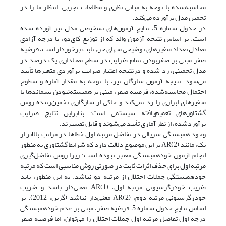
محاسبه‌شده با توجه به مبانی نظری و مطالعات تجربی، انتظار ما را در
تخمین مدل برآورده می‌کند.
در جدول شماره 5، نتایج آزمون‌های تشخیصی مدل نیز آورده شده
است. بر اساس نتیجه آزمون والد که از توزیع کای‌دو، با درجه آزادی
معادل تعداد متغیرهای توضیحی منهای جزء ثابت برخوردار است، فرضیه
صفر مبنی بر صفر‌بودن تمام ضرایب در سطح معناداری یک درصد در
مدل تخمینی، رد شده و درنتیجه اعتبار ضرایب برآوردی متغیرها تأیید
می‌شود. نتیجه آزمون‌ سارگان نیز، با توجه به مقدار آماره و سطوح
احتمال محاسبه‌شده، فرضیه صفر، مبنی بر همبسته‌نبودن پسماندها با
متغیرهای ابزاری را رد نمی‌کند و حاکی از سازگاری تخمین‌زننده روش
گشتاورهای تعمیم‌یافته سیستمی است؛ بنابراین نتایج ضرایب
برآوردشده، از نظر آماری تأیید می‌شوند و قابل تفسیرند.
وجود همبستگی سریالی در تفاضل مرتبه اول خطاها در مراتب بالاتر از
یک، مانند AR(2) بر این موضوع دلالت دارد که شرایط گشتاوری به منظور
انجام آزمون خودهمبستگی معتبر نبوده است؛ زیرا روش تفاضل‌گیری
مرتبه اول برای حذف اثرات ثابت در صورتی روش مناسبی است که مرتبه
خودهمبستگی جملات اختلال از مرتبه دو نباشد. به این منظور، باید
ضریب خودرگرسیونی مرتبه اول، AR(1) معنی‌دار باشد و ضریب
خودرگرسیونی مرتبه دوم، AR(2) معنی‌دار نباشد (گرین، 2012). بر
اساس نتایج جدول شماره 5، فرضیه صفر، مبنی بر عدم خودهمبستگی
درجه اول تفاضل مرتبه اول جملات اختلال را می‌توان، اما فرضیه صفر