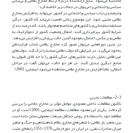
محاسبه می‌شود. نتایج ارائه‌شده درباره ارتباط مخارج نظامی و بی‌ثباتی
سیاسی و اجتماعی را می‌توان در جملات زیر خلاصه کرد:
وخیم‌شدن ثبات سیاسی و اجتماعی در کشور، می‌تواند به افزایش مخارج
نظامی منتهی شود. این موضوع زمانی اهمیت می‌یابد که کشور، درگیر
مسابقه تسلیحاتی و با کشورهای متخاصم هم‌جوار باشد، که درصددند از
شرایط کشور بهره‌برداری کنند. انتقال وضعیت کشور از دموکراتیک به
نظامی و برعکس، احتمال به‌وجودآمدن حالت بی‌ثباتی را افزایش می‌دهد.
در چنین دوره‌هایی می‌توان تصور کرد مخارج نظامی شتاب فزاینده‌ای
به‌خود می‌گیرد. در شرایطی که دولت نظامی صحنه را ترک کند، دولت‌های
غیرنظامی تمایل دارند ماشین‌های جنگی کشور را تا حد قابل قبولی به
منابع دیگری تبدیل کنند. در هر دو حالت، می‌توان گفت در مراحل
انتقالی، غالباً افزایش در مخارج نظامی مشاهده می‌شود (بیضایی، 2001).
2-3- مطالعات تجربی
تاکنون مطالعات داخلی معدودی عوامل مؤثر بر مخارج دفاعی را بررسی
کرده‌اند. یکی از این معدود مطالعات، مطالعه (بیضایی، 2001) است. او در
مطالعه خود با استفاده از روش حداقل مربعات معمولی نشان داده است
بین متغیر بار نظامی با متغیرهای مجازی نظام شاهنشاهی و جنگ و متغیر
میزان صادرات نفتی، در ایران در دوره زمانی 1376-1351 رابطه‌ای مثبت