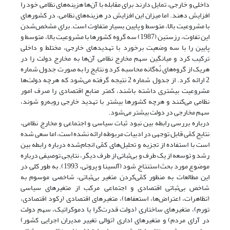
داخلی و خارجی، تمایل دارند برای مقابله با آن‌ها هزینه‌های نظامی خود را
افزایش دهند. اما میزان این افزایش در هزینه‌های نظامی، در کشورهای
با مشروعیت بالا، متوسط و پایین بسیار متفاوت است. برای مشخص‌شدن
این تفاوت، رزستین (1987) سه گروه کشورها با مشروعیت بالا، متوسط و
پایین را با سه وضعیت برخورد با تهدیدهای خارجی، مختلط و داخلی
ترکیب کرد و میانگین سهم مخارج نظامی آن‌ها به مخارج دولت را در
هریک از گروه‌های نُه‌گانه محاسبه کرد و نتایج را به صورت جدول شماره
2 ارائه کرد. از جدول شماره 2 نتیجه گرفته می‌شود که هرچه دولت‌ها
مشروعیت بیشتری داشته باشند، کمتر منابع اقتصادی را صرف امور
نظامی می‌کنند و هرچه کشورها بیشتر با تهدید خارجی روبه‌رو شوند،
سهم مخارجی در دولت بیشتر می‌شود.
درباره بررسی رابطه بین نبود ثبات سیاسی و اجتماعی و مخارج نظامی،
نتایج کمّی قابل توجهی در ادبیات مربوطه ارائه نشده است، اما سعی شده
است با استفاده از تجزیه و تحلیل‌های کمّی انجام‌شده درباره رابطه بین
رشد و توسعه از یک طرف و بی‌ثباتی از طرف دیگر، نتایجی توصیفی درباره
موضوع مورد بحث استنتاج شود (آلسینا و پروتی، 1993). به طور کلی در
این مطالعات به منظور کمّی‌کردن متغیر بی‌ثباتی، شاخصی موسوم به
شاخص بی‌ثباتی اقتصادی و اجتماعی مرکب از متغیرهای سیاسی
(تظاهرات، اعتراض‌ها، استعفاها)، متغیرهای اقتصادی (رکود اقتصادی،
تورم)، متغیرهای ساختاری (دولت قدرت‌گرا یا دموکراتیک، سهم دولت
در آرای مردم) و متغیرهای اداری (توالی تغییر مدیران اجرایی کشور)