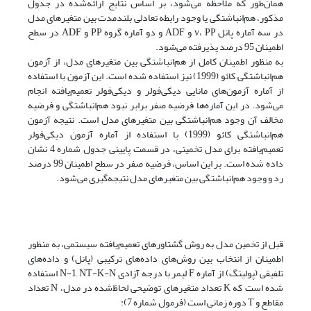
همان‌طور که ملاحظه می‌شود، بر اساس نتایج ارائه‌شده در جدول
مذکور، هم‌انباشتگی یا وجود رابطه تعادلی بلندمدت بین متغیرهای مدل
در سه آماره پانل v، PP و ADF و دو آماره گروه PP و ADF در سطح
اطمینان 95 درصد پذیرفته می‌شود.
به منظور اطمینان کامل از هم‌انباشتگی بین متغیرهای مدل، از آزمون
هم‌انباشتگی کائو (1999) نیز استفاده شده است. این آزمون با استفاده
از آماره آزمون‌های مانایی دیکی‌فولر و دیکی‌فولر تعمیم‌یافته انجام
می‌شود. در این آماره‌ها فرضیه صفر برابر نبود هم‌انباشتگی و فرضیه
مخالف آن وجود هم‌انباشتگی بین متغیرهای مدل است. نتیجه آزمون
هم‌انباشتگی کائو (1999) با استفاده از آماره آزمون دیکی‌فولر
تعمیم‌یافته برای مدل تخمینی، در قسمت پایینی جدول شماره 4 نشان
داده شده است. بر این اساس، فرضیه صفر در سطح اطمینان 99 درصد
رد و وجود هم‌انباشتگی بین متغیرهای مدل نتیجه‌گیری می‌شود.
قبل از تخمین مدل به روش گشتاورهای تعمیم‌یافته سیستمی، به منظور
اطمینان از انتخاب بین روش‌های داده‌های ترکیبی (پانل) و داده‌های
تلفیقی (پولینگ) از آماره F لیمر با درجه آزادی N-1, NT-K-N استفاده
شده است که K تعداد متغیرهای توضیحی لحاظ‌شده در مدل، N تعداد
مقاطع و T دوره زمانی است (فرمول شماره 7):