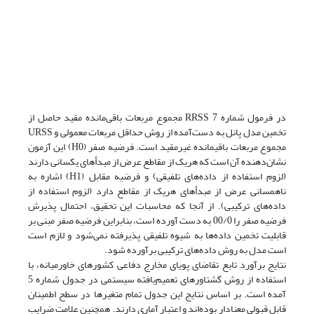
در فرمول شماره 7 RRSS مجموع مربعات باقی‌مانده مقید حاصل از
تخمین مدل پانل به دست‌آمده از روش حداقل مربعات معمولی و URSS
مجموع مربعات باقیمانده غیرمقید است. فرضیه صفر (H0) این آزمون
نشان‌دهنده آن است که هریک از مقاطع عرض از مبدأهای یکسانی دارند
(لزوم استفاده از داده‌های تلفیقی) و فرضیه مقابل (H1) اشاره به
ناهمسانی عرض از مبدأهای هریک از مقاطع دارد (لزوم استفاده از
داده‌های ترکیبی). از آنجا که محاسبات این تحقیق، احتمال پذیرش
فرضیه صفر را 00/0 به دست آورده است، بنابراین فرضیه صفر مبنی بر
قابلیت تخمین داده‌ها به ‌شیوه تلفیقی پذیرفته نمی‌شود و لازم است
است مدل به ‌روش داده‌های ترکیبی برآورده شود.
نتایج برآورد تابع تقاضای پویای مخارج دفاعی کشورهای خاورمیانه، با
استفاده از روش گشتاورهای تعمیم‌یافته سیستمی در جدول شماره 5
آمده است. بر اساس نتایج این جدول تمام متغیرها در سطح اطمینان
قابل قبولی معنادار بوده‌اند و اعتبار آماری دارند. همچنین علامت ضرایب