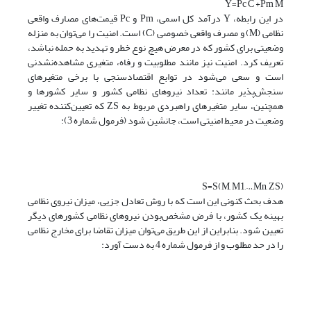
Y=Pc C +Pm M
در این رابطه، Y درآمد کل اسمی، Pm و Pc قیمت‌های مصارف واقعی
نظامی (M) و مصرف واقعی خصوصی (C) است. امنیت را می‌توان به منزله
وضعیتی برای کشور که در معرض هیچ نوع خطر و تهدید به حمله نباشد،
تعریف کرد. امنیت نیز مانند مطلوبیت و رفاه، متغیری مشاهده‌نشدنی
است و سعی می‌شود در توابع اقتصادسنجی با برخی متغیرهای
سنجش‌پذیر مانند: تعداد نیروهای نظامی کشور و سایر کشورها و
همچنین، سایر متغیرهای راهبردی مربوط به ZS که تعیین‌کننده تغییر
وضعیت در محیط امنیتی است، جانشین شود (فرمول شماره 3):
S=S(M, M1,…,Mn, ZS)
هدف بحث کنونی این است که با روش تعادل جزیی، میزان نیروی نظامی
بهینه یک کشور، با فرض مشخص‌بودن نیروهای نظامی کشورهای دیگر
تعیین شود. بنابراین از این طریق می‌توان میزان تقاضا برای مخارج نظامی
را در حد مطلوب و از فرمول شماره 4 به دست آورد: