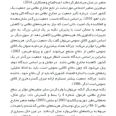
متغیر در مدل صرف‌نظر کرده‌اند (عبدالفتاح و همکاران، 2014).
مهم‌ترین متغیر اجتماعی مورد‌بحث در تابع مخارج نظامی نیز جمعیت یک
کشور است. درباره تأثیر جمعیت بر مخارج نظامی دو دیدگاه کلی وجود
دارد (هو، 2010). بر اساس دیدگاه نخست، جمعیت بزرگ‌تر نشان‌دهنده
و القا‌کننده یک امنیت ذاتی است که نیاز به هزینه‌های نظامی را کاهش
می‌دهد یا ممکن است با پذیرش تکیه بر یک ارتش بزرگ، به جای
تجهیزات با فناوری بالا، هزینه‌های نظامی را کاهش دهد. از سوی دیگر، بر
اساس تئوری کالای عمومی می‌توان گفت یک جمعیت بزرگ‌تر، هزینه‌های
نظامی را مؤثرتر می‌کند؛ چراکه تعداد بیشتری از مردم به عنوان یک کالای
عمومی خالص از دفاع منتفع می‌شوند (دون و پیرلو-فریمن، 2003).
بنابراین بر اساس دیدگاه نخست انتظار می‌رود جمعیت بزرگ‌تر در یک
کشور، کاهنده مخارج نظامی باشد. در مقابل و بر اساس دیدگاه دوم،
بیان می‌شود که چون دفاع کالایی عمومی است، باید به لحاظ تحلیلی،
رابطه‌ای مثبت با اندازه اقتصاد کشوری که باید از آن دفاع شود، داشته
باشد؛ چراکه، جمعیت بیشتر مستلزم ارائه میزان گسترده‌تری از کالای
عمومی است (دگر، 1986).
نکته مهم دیگر آنکه، می‌توان با وارد‌کردن سایر متغیرهای مؤثر بر سطح
مخارج نظامی، فرمول شماره 4 را بسط و گسترش داد؛ برای مثال،
محققانی نظیر دون و نیکلایدو (2001) و سلمن (2005)، وقفه متغیر مخارج
نظامی (M-1) را نیز برای توجیه اثر هزینه‌های دفاعی گذشته و یا تعهدات
مربوط به برنامه‌های دفاعی وارد مدل کرده‌اند. در عین حال بسیاری از