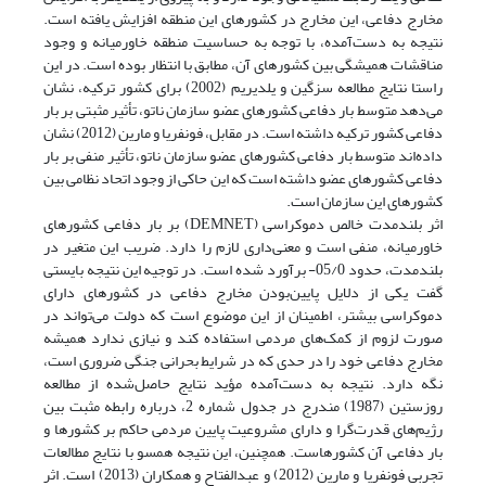
مخارج دفاعی، این مخارج در کشورهای این منطقه افزایش یافته است.
نتیجه به دست‌‌آمده، با توجه به حساسیت منطقه خاورمیانه و وجود
مناقشات همیشگی بین کشورهای آن، مطابق با انتظار بوده است. در این
راستا نتایج مطالعه سزگین و یلدیریم (2002) برای کشور ترکیه، نشان
می‌دهد متوسط بار دفاعی کشورهای عضو سازمان ناتو، تأثیر مثبتی بر بار
دفاعی کشور ترکیه داشته است. در مقابل، فونفریا و مارین (2012) نشان
داده‌اند متوسط بار دفاعی کشورهای عضو سازمان ناتو، تأثیر منفی بر بار
دفاعی کشورهای عضو داشته است که این حاکی از وجود اتحاد نظامی بین
کشورهای این سازمان است.
اثر بلندمدت خالص دموکراسی (DEMNET) بر بار دفاعی کشورهای
خاورمیانه، منفی است و معنی‌داری لازم را دارد. ضریب این متغیر در
بلندمدت، حدود 05/0- برآورد شده است. در توجیه این نتیجه بایستی
گفت یکی از دلایل پایین‌بودن مخارج دفاعی در کشورهای دارای
دموکراسی بیشتر، اطمینان از این موضوع است که دولت می‌تواند در
صورت لزوم از کمک‌های مردمی استفاده کند و نیازی ندارد همیشه
مخارج دفاعی خود را در حدی که در شرایط بحرانی جنگی ضروری است،
نگه دارد. نتیجه به دست‌آمده مؤید نتایج حاصل‌شده از مطالعه
روزستین (1987) مندرج در جدول شماره 2، درباره رابطه مثبت بین
رژیم‌های قدرت‌گرا و دارای مشروعیت پایین مردمی حاکم بر کشورها و
بار دفاعی آن کشورهاست. همچنین، این نتیجه همسو با نتایج مطالعات
تجربی فونفریا و مارین (2012) و عبدالفتاح و همکاران (2013) است. اثر