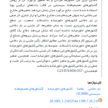
گشتاورهای تعمیم‌یافته سیستمی در قالب داده‌های ترکیبی پویا
استفاده شده است. نتایج برآورد مدل نشان می‌دهد متغیرهای مخارج
غیردفاعی (به عنوان هزینه‌فرصت مخارج دفاعی) و تراز تجاری، اثر منفی
بر بار دفاعی کشورهای خاورمیانه داشته‌اند. جمعیت، در سطح
معناداری پایین‌تری نسبت به سایر متغیرها، اثر مثبتی بر بار دفاعی
کشورهای خاورمیانه داشته‌ است که نشان می‌دهد دفاع یک کالای
عمومی است. متغیرهای درآمد سرانه، سهم پرسنل نیروهای مسلح از
کل نیروی کار و وقفه بار دفاعی، مطابق انتظار، تأثیر مثبتی بر بار دفاعی
کشورهای خاورمیانه داشته‌اند. متوسط بار دفاعی کشورهای خاورمیانه
نیز بر بار دفاعی کشورهای این منطقه، اثر مثبتی داشته است که حاکی از
وجود رقابتی تسلیحاتی بین کشورهای خاورمیانه است. همچنین، متغیر
مجازی کشورهای نفتی و متغیر خالص دموکراسی، به ترتیب اثر مثبت و
منفی بر بار دفاعی کشورهای خاورمیانه داشته‌اند.
طبقه‌بندی : C23, D74, H56, O57
کلیدواژه‌ها
بار دفاعی
تقاضا
کشورهای خاورمیانه
گشتاورهای تعمیم‌یافته
سیستمی (SGMM)
20.1001.1.23452544.1398.7.26.2.0