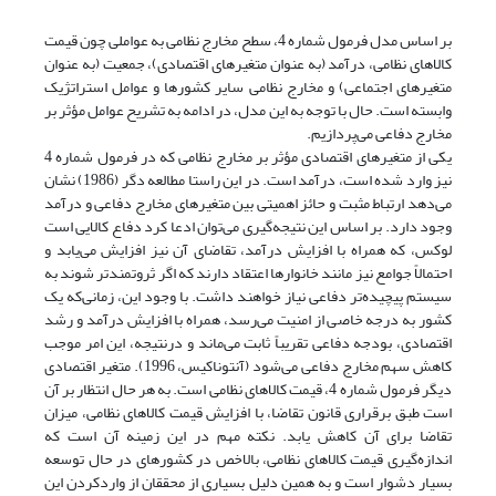
بر اساس مدل فرمول شماره 4، سطح مخارج نظامی به عواملی چون قیمت
کالاهای نظامی، درآمد (به عنوان متغیرهای اقتصادی)، جمعیت (به عنوان
متغیرهای اجتماعی) و مخارج نظامی سایر کشورها و عوامل استراتژیک
وابسته است. حال با توجه به این مدل، در ادامه به تشریح عوامل مؤثر بر
مخارج دفاعی می‌پردازیم.
یکی از متغیرهای اقتصادی مؤثر بر مخارج نظامی که در فرمول شماره 4
نیز وارد شده است، درآمد است. در این راستا مطالعه دگر (1986) نشان
می‌دهد ارتباط مثبت و حائز اهمیتی بین متغیرهای مخارج دفاعی و درآمد
وجود دارد. بر اساس این نتیجه‌گیری می‌توان ادعا کرد دفاع کالایی است
لوکس، که همراه با افزایش درآمد، تقاضای آن نیز افزایش می‌یابد و
احتمالاً جوامع نیز مانند خانوارها اعتقاد دارند که اگر ثروتمندتر شوند به
سیستم پیچیده‌تر دفاعی نیاز خواهند داشت. با وجود این، زمانی‌که یک
کشور به درجه خاصی از امنیت می‌رسد، همراه با افزایش درآمد و رشد
اقتصادی، بودجه دفاعی تقریباً ثابت می‌ماند و درنتیجه، این امر موجب
کاهش سهم مخارج دفاعی می‌شود (آنتوناکیس، 1996). متغیر اقتصادی
دیگر فرمول شماره 4، قیمت کالاهای نظامی است. به هر حال انتظار بر آن
است طبق برقراری قانون تقاضا، با افزایش قیمت کالاهای نظامی، میزان
تقاضا برای آن کاهش یابد. نکته مهم در این زمینه آن است که
اندازه‌گیری قیمت کالاهای نظامی، بالاخص در کشورهای در حال توسعه
بسیار دشوار است و به همین دلیل بسیاری از محققان از وارد‌کردن این