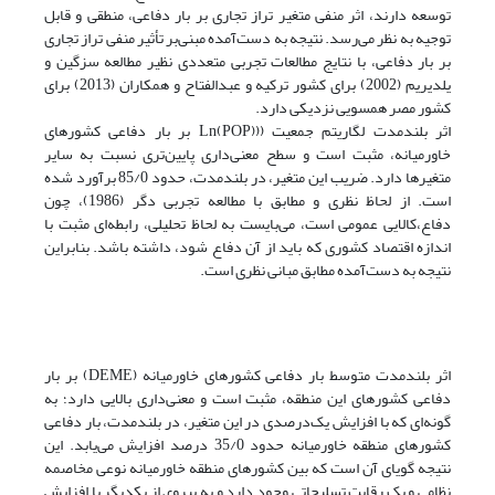
توسعه دارند، اثر منفی متغیر تراز تجاری بر بار دفاعی، منطقی و قابل
توجیه به نظر می‌رسد. نتیجه به دست‌آمده مبنی‌بر تأثیر منفی تراز تجاری
بر بار دفاعی، با نتایج مطالعات تجربی متعددی نظیر مطالعه سزگین و
یلدیریم (2002) برای کشور ترکیه و عبدالفتاح و همکاران (2013) برای
کشور مصر همسویی نزدیکی دارد.
اثر بلندمدت لگاریتم جمعیت (‌(Ln(POP) بر بار دفاعی کشورهای
خاورمیانه، مثبت است و سطح معنی‌داری پایین‌تری نسبت به سایر
متغیرها دارد. ضریب این متغیر، در بلندمدت، حدود 85/0 برآورد شده
است. از لحاظ نظری و مطابق با مطالعه تجربی دگر (1986)، چون
دفاع،کالایی عمومی است، می‌بایست به لحاظ تحلیلی، رابطه‌ای مثبت با
اندازه اقتصاد کشوری که باید از آن دفاع شود، داشته باشد. بنابراین
نتیجه به دست‌آمده مطابق مبانی نظری است.
اثر بلندمدت متوسط بار دفاعی کشورهای خاورمیانه (DEME) بر بار
دفاعی کشورهای این منطقه، مثبت است و معنی‌داری بالایی دارد؛ به
گونه‌ای که با افزایش یک‌درصدی در این متغیر، در بلندمدت، بار دفاعی
کشورهای منطقه خاورمیانه حدود 35/0 درصد افزایش می‌یابد. این
نتیجه گویای آن است که بین کشورهای منطقه خاورمیانه نوعی مخاصمه
نظامی و یک رقابت تسلیحاتی وجود دارد و به پیروی از یکدیگر با افزایش