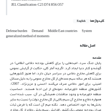
JEL Classification: C23, D74, H56, O57
کلیدواژه‌ها
English
Defense burden
Demand
Middle East countries
System
generalized method of moments
اصل مقاله
مقدمه
پایان جنگ سرد، امیدهایی را برای کاهش بودجه دفاعی (نظامی) در
گوشه و کنار دنیا ایجاد کرد. اگرچه آمار کلی، حکایت از گرایش عمومی
برای کاهش مخارج دفاعی در سراسر جهان دارد، اما هنوز کشورهایی
هستند که هر ساله سهم عمده‌ای از کل مخارج عمومی را به دلیل مسائل
امنیتی، برای امور دفاعی صرف می‌کنند (حسنی و عزیزنژاد، 2007).
کشورهای منطقه خاورمیانه، نمونه‌ای از این ادعا هستند. حساسیت
منطقه خاورمیانه و وجود مناقشات همیشگی در آن، سبب شده است
همواره دفاع و مخارج آن سهم بالایی از کل مخارج دولت را نسبت به سایر
بخش‌ها به خود اختصاص دهد. نکته مهم آن است که با فرض ثبات
میزان بودجه عمومی یک کشور، افزایش سهم بخش دفاع از کل مخارج