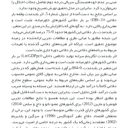
مبنی بر عدم خودهمبستگی سریالی درجه دوم تفاضل جملات اختلال را
نمی‌توان رد کرد. بنابراین در مدل تحقیق تورش تصریح وجود ندارد.
بر اساس نتایج به دست‌آمده از جدول شماره 5، اثر بلندمدت وقفه بار
دفاعی (DB(-1)) بر بار دفاعی کشورهای خاورمیانه، مثبت است و
معنی‌داری بالایی دارد؛ به گونه‌ای که با افزایش یک‌درصدی در این متغیر،
در بلندمدت، بار دفاعی این کشورها حدود 75/0 درصد افزایش می‌یابد.
این نتیجه مطابق با مبانی نظری و مطالعات تجربی ارائه‌شده در زمینه
موضوع تحقیق است، چراکه اثر هزینه‌های دفاعی گذشته یا تعهدات
مربوط به برنامه‌های دفاعی بر بار دفاعی دوره جاری مثبت است.
اثر بلندمدت لگاریتم سرانه تولید ناخالص داخلی (Ln(GDPpc)) بر بار
دفاعی کشورهای خاورمیانه، مثبت است و معنی‌داری بالایی دارد. ضریب
این متغیر در بلندمدت، 004/0 برآورد شده است. همان‌طور که در بخش
مبانی نظری نیز بیان شد، مخارج دفاعی به عنوان کالای عمومی محسوب
می‌شوند و بر اساس نظریه‌های مربوط به مالیه عمومی، سطوح مخارج
دفاعی کاملاً با درآمد ملی در ارتباط هستند. این مسئله به وسیله ضریب
مثبت درآمد، قابل تحلیل است. بنابراین نتیجه به دست‌آمده قابل قبول
و مطابق انتظار بوده است. این نتیجه همسو با نتایج مطالعات تجربی
فونفریا و مارین (2012) برای کشورهای عضو ناتو و داچ و سلمن (2014)
برای کشورهای دارای قدرت نظامی متوسط است. با وجود این، برخی از
محققان اقتصاد دفاع نظیر آنتوناکیس (1996) و سزگین و یلدیریم
(2002) معتقدند زمانی‌که یک کشور به درجه خاصی از امنیت می‌رسد،
همراه با افزایش درآمد و رشد اقتصادی، بودجه دفاعی تقریباً ثابت