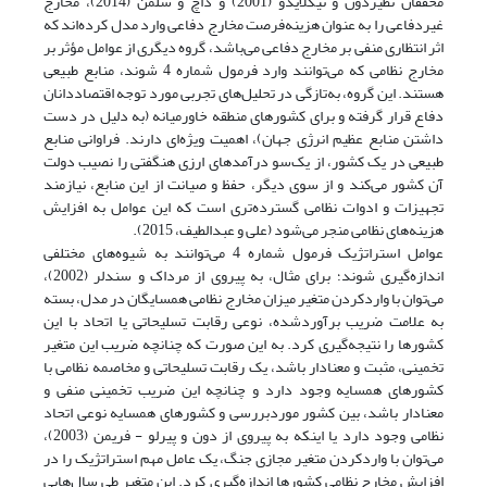
محققان نظیردون و نیکلایدو (2001) و داچ و سلمن (2014)، مخارج
غیردفاعی را به عنوان هزینه‌فرصت مخارج دفاعی وارد مدل کرده‌اند که
اثر انتظاری منفی بر مخارج دفاعی می‌باشد، گروه دیگری از عوامل مؤثر بر
مخارج نظامی که می‌توانند وارد فرمول شماره 4 شوند، منابع طبیعی
هستند. این گروه، به‌تازگی در تحلیل‌های تجربی مورد توجه اقتصاددانان
دفاع قرار گرفته و برای کشورهای منطقه خاورمیانه (به دلیل در‌ دست
داشتن منابع عظیم انرژی جهان)، اهمیت ویژه‌ای دارند. فراوانی منابع
طبیعی در یک کشور، از یک‌سو درآمدهای ارزی هنگفتی را نصیب دولت
آن کشور می‌کند و از سوی دیگر، حفظ و صیانت از این منابع، نیازمند
تجهیزات و ادوات نظامی گسترده‌تری است که این عوامل به افزایش
هزینه‌های نظامی منجر می‌شود (علی و عبدالطیف، 2015).
عوامل استراتژیک فرمول شماره 4 می‌توانند به‌ شیوه‌های مختلفی
اندازه‌گیری شوند؛ برای مثال، به پیروی از مرداک و سندلر (2002)،
می‌توان با وارد‌کردن متغیر میزان مخارج نظامی همسایگان در مدل، بسته
به علامت ضریب برآوردشده، نوعی رقابت تسلیحاتی یا اتحاد با این
کشورها را نتیجه‌گیری کرد. به این صورت که چنانچه ضریب این متغیر
تخمینی، مثبت و معنادار باشد، یک رقابت تسلیحاتی و مخاصمه نظامی با
کشورهای همسایه وجود دارد و چنانچه این ضریب تخمینی منفی و
معنادار باشد، بین کشور موردبررسی و کشورهای همسایه نوعی اتحاد
نظامی وجود دارد یا اینکه به پیروی از دون و پیرلو - فریمن (2003)،
می‌توان با وارد‌کردن متغیر مجازی جنگ، یک عامل مهم استراتژیک را در
افزایش مخارج نظامی کشورها اندازه‌گیری کرد. این متغیر طی سال‌هایی