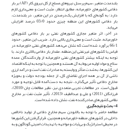
بلندمدت متغیر، سهم پرسنل نیروهای مسلح از کل نیروی کار (AF) بر بار
دفاعی کشورهای خاورمیانه، مطابق انتظار، مثبت است و معنی‌داری لازم
دارد؛ به گونه‌ای که با افزایش یک‌درصدی در این متغیر، در بلندمدت،
بار دفاعی کشورهای این منطقه چیزی حدود 03/0 درصد افزایش
می‌یابد.
در آخر، اثر متغیر مجازی کشورهای نفتی بر بار دفاعی کشورهای
خاورمیانه، مثبت است و معنی‌داری بالایی دارد. ضریب این متغیر، حدود
66/1 برآورد شده است که نشان می‌دهد کشورهای نفتی خاورمیانه در
قیاس با کشورهای غیرنفتی این منطقه، مقدار بار دفاعی بالاتری دارند. با
توجه به اینکه بیشتر کشورهای نفتی خاورمیانه از واردکنندگان عمده
سلاح و مواد اولیه مربوط به آن هستند و همچنین با توجه به اینکه اقتصاد
این کشورها، به‌شدت متأثر و وابسته به صادرات نفت است و درآمد ارزی
ناشی از آن بر همه اجزای تقاضای کل، از جمله بودجه دولت و به‌ویژه
مخارج دفاعی تأثیر می‌گذارد، نتیجه به دست‌آمده قابل توجیه و مورد
قبول است. در مطالعات تجربی متعددی نیز، نظیر مطالعات چان (2010)،
فرزانگان (2011) و علی و عبدالطیف (2013)، تأثیر مثبت نفت بر مخارج
نظامی کشورهای صادرکننده نفت، نشان داده شده است.
4- بحث و نتیجه‌گیری
مطالعه حاضر با توجه به بالا‌بودن سهم مخارج دفاعی از تولید ناخالص
داخلی در کشورهای منطقه خاورمیانه و همچنین، قرارگرفتن این کشورها
در محیطی استراتژیک و بی‌ثبات و مواجهه با تهدیدات امنیتی گوناگون و به