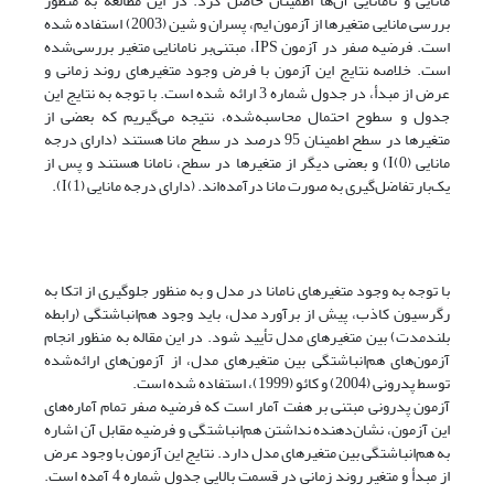
مانایی و نامانایی آن‌ها اطمینان حاصل کرد. در این مطالعه به منظور
بررسی مانایی متغیرها از آزمون ایم، پسران و شین (2003) استفاده شده
است.‌ فرضیه صفر در آزمون‌ IPS، مبتنی‌بر نامانایی متغیر بررسی‌شده
است. خلاصه نتایج این آزمون‌ با فرض وجود متغیرهای روند زمانی و
عرض از مبدأ، در جدول شماره‌ 3 ارائه شده است. با توجه به نتایج این
جدول و سطوح احتمال محاسبه‌شده، نتیجه می‌گیریم که بعضی از
متغیرها در سطح اطمینان 95 درصد در سطح مانا هستند (دارای درجه
مانایی I(0)) و بعضی دیگر از متغیرها در سطح، نامانا هستند و پس از
یک‌بار تفاضل‌گیری به صورت مانا درآمده‌اند. (دارای درجه مانایی I(1)).
با توجه به وجود متغیرهای نامانا در مدل و به منظور جلوگیری از اتکا به
رگرسیون کاذب، پیش از برآورد مدل، باید وجود هم‌انباشتگی (رابطه
بلندمدت) بین متغیرهای مدل تأیید شود. در این مقاله به منظور انجام
آزمون‌های هم‌انباشتگی بین متغیرهای مدل‌، از آزمون‌های ارائه‌شده
توسط پدرونی (2004) و کائو (1999)، استفاده شده است.
آزمون پدرونی مبتنی بر هفت آمار است که فرضیه صفر تمام آماره‌های
این آزمون، نشان‌دهنده نداشتن هم‌انباشتگی و فرضیه مقابل آن اشاره
به هم‌انباشتگی بین متغیرهای مدل دارد. نتایج این آزمون با وجود عرض
از مبدأ و متغیر روند زمانی در قسمت بالایی جدول شماره 4 آمده است.