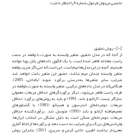
تخمینی می‌توان فرمول شماره 6 را انتظار داشت:
2-2- روش تحقیق
از آنجا که در مدل تحقیق، متغیر وابسته به ‌صورت با وقفه در سمت
راست معادله ظاهر شده است، با یک الگوی داده‌های پانل پویا مواجه
هستیم. آنچه در این مدل‌ها مهم است، این است که حتی اگر ضریب وقفه
متغیر وابسته چندان مهم نباشد، حضور این متغیر باعث خواهد شد
ضرایب سایر متغیرها به‌درستی برآورد شوند (بالتاجی، 2005).
هنگامی‌که در مدل داده‌های ترکیبی، متغیر وابسته به ‌صورت باوقفه در
طرف راست ظاهر می‌شود، دیگر برآوردگرهای حداقل مربعات معمولی
سازگار نیست (آرلانو و باند، 1991) و باید به روش‌های برآورد حداقل
مربعات دومرحله‌ای اندرسون و هسیائو (1981) یا گشتاورهای
تعمیم‌یافته آرلانو و باند (1991) متوسل شد. برآوردکننده حداقل
مربعات دومرحله‌ای ممکن است به دلیل مشکل در انتخاب ابزارها،
واریانس‌های بزرگ برای ضرایب به دست دهد و برآوردها از لحاظ آماری
معنی‌دار نباشند (طیبی، حاجی کرمی و سریری، 2011). بنابراین روش