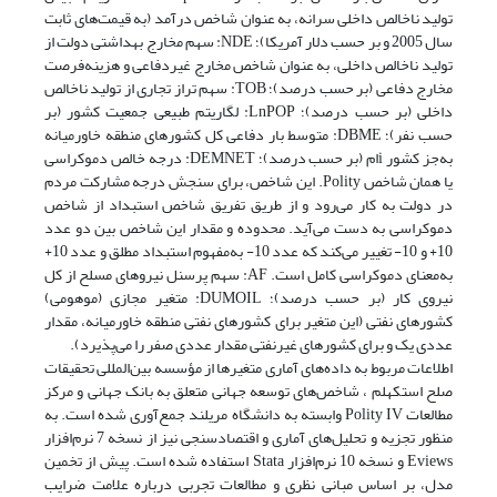
تولید ناخالص داخلی سرانه، به عنوان شاخص درآمد (به قیمت‌های ثابت
سال 2005 و بر حسب دلار آمریکا)؛ NDE: سهم مخارج بهداشتی دولت از
تولید ناخالص داخلی، به عنوان شاخص مخارج غیردفاعی و هزینه‌فرصت
مخارج دفاعی (بر حسب درصد)؛ TOB: سهم تراز تجاری از تولید ناخالص
داخلی (بر حسب درصد)؛ LnPOP: لگاریتم طبیعی جمعیت کشور (بر
حسب نفر)؛ DBME: متوسط بار دفاعی کل کشورهای منطقه خاورمیانه
به‌جز کشور iام (بر حسب درصد)؛ DEMNET: درجه خالص دموکراسی
یا همان شاخص Polity. این شاخص، برای سنجش درجه مشارکت مردم
در دولت‌ به کار می‌رود و از طریق تفریق شاخص استبداد از شاخص
دموکراسی به دست می‌آید. محدوده و مقدار این شاخص بین دو عدد
10+ و 10- تغییر می‌کند که عدد 10- به‌مفهوم استبداد مطلق و عدد 10+
به‌معنای دموکراسی کامل است. AF: سهم پرسنل نیروهای مسلح از کل
نیروی کار (بر حسب درصد)؛ DUMOIL: متغیر مجازی (موهومی)
کشورهای نفتی (این متغیر برای کشورهای نفتی منطقه خاورمیانه، مقدار
عددی یک و برای کشورهای غیرنفتی مقدار عددی صفر را می‌پذیرد).
اطلاعات مربوط به داده‌های آماری متغیرها از مؤسسه بین‌المللی تحقیقات
صلح استکهلم ، شاخص‌های توسعه جهانی متعلق به بانک جهانی و مرکز
مطالعات Polity IV وابسته به دانشگاه مریلند جمع‌آوری شده است. به
منظور تجزیه و تحلیل‌های آماری و اقتصادسنجی نیز از نسخه 7 نرم‌افزار
Eviews و نسخه 10 نرم‌افزار Stata استفاده شده است. پیش از تخمین
مدل، بر اساس مبانی نظری و مطالعات تجربی درباره علامت ضرایب