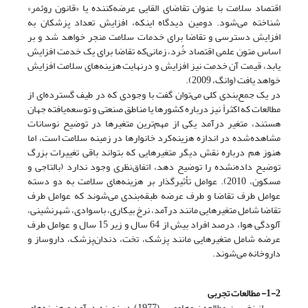
اقتصاد سلامت با عنوان تقاضای القایی عرضه‌کننده یا «قانون روئمر»
شناخته می‌شود. دومین دیدگاه اینکه، افزایش تعداد پزشکان به
افزایش دسترسی و تقاضا برای خدمات سلامت منجر خواهد شد و بر
اساس متون علمی اقتصاد خُرد، زمانی‌که تقاضا برای یک خدمت افزایش
یابد، قیمت آن خدمت نیز افزایش و در‌نهایت هزینه‌های سلامت افزایش
خواهد یافت (وانگ، 2009).
در یک جمع‌بندی کلی می‌توان گفت با وجودی که در طیف گسترده‌ای از
مطالعات که اکثراً نیز درباره کشورها یا مناطق صنعتی و توسعه‌یافته‌ جهان
هستند، متغیر درآمد یکی از مهم‌ترین متغیرها در توضیح نوسانات
مشاهده‌شده در اندازه‌ هزینه‌کرد خانوارها در زمینه‌ سلامت است، اما
هنوز هم درباره نقش دیگر متغیرهایی که بتواند باقی تغییرات بزرگ
توضیح داده‌نشده را توضیح دهد، اتفاق‌نظری وجود ندارد (بالتاجی و
مسکون، 2010). عوامل تأثیرگذار بر هزینه‌های سلامت به دو دسته
عوامل طرف تقاضا و طرف عرضه طبقه‌بندی می‌شوند که عوامل طرف
تقاضا شامل متغیرهایی مانند درآمد، نرخ بیکاری، باسوادی، شهرنشینی،
آلودگی هوا، درصد افراد بیش از 64 سال و زیر 15 سال و عوامل طرف
عرضه شامل متغیرهایی مانند پزشک، تخت، دندان‌پزشک، داروساز و
داروخانه می‌شوند.
1-2- مطالعات تجربی
پس از نخسین مطالعه نیوهاووس (1977) در زمینه درآمد و هزینه‌های