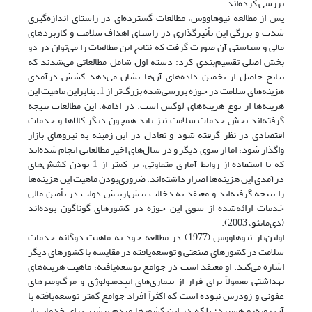
بررسی کرده‌اند.
پس از مطالعه نیوهاووس، مطالعات گسترده‌ای در راستای اندازه‌گیری
شدت و بزرگی این تأثیرگذاری در راستای اهداف سلامت و کاربردهای
مالی و سیاستی آن صورت گرفت که نتایج این مطالعات را می‌توان در دو
بخش اصلی تقسیم‌بندی کرد: دسته اول شامل مطالعاتی می‌شدند که
نتایج حاصل از تخمین داده‌های آن‌ها نشان می‌دهد کشش درآمدی
هزینه‌های سلامت در حوزه بررسی‌شده بزرگ‌تر از 1. بنابراین ماهیت این
هزینه‌ها از نوع هزینه‌های لوکس است. در ادامه، این مطالعات نتیجه
گرفته‌اند بخش خدمات سلامت نیز باید همچون دیگر کالاها و خدمات
اقتصادی در نظر گرفته شود و تعادل در این زمینه به نیروهای بازار
واگذار شود، اما از سوی دیگر و در سال‌های اخیر مطالعاتی انجام شده‌اند
که با استفاده از روابط آماری متفاوتی، بر کمتر از 1 بودن کشش‌های
درآمدی این هزینه‌ها اصرار داشته‌اند، ضروری‌بودن ماهیت این هزینه‌ها
را نتیجه گرفته‌اند و معتقد به دخالت بیش‌از‌پیش دولت در تأمین مالی
خدمات ارائه‌شده از سوی این حوزه در کشورهای گوناگون بوده‌اند
(دی‌ماتئو، 2003).
اولین‌بار نیوهاووس (1977) در مطالعه خود به ماهیت دوگانه‌ خدمات
سلامت در کشورهای صنعتی و توسعه‌یافته در مقایسه با کشورهای دیگر
اشاره می‌کند. او معتقد است در جوامع توسعه‌یافته، ماهیت هزینه‌های
بهداشتی معمولاً برای فرار از بیماری‌های ایپدمیولوژی و مرگ‌و‌میرهای
عفونی و زودرس نبوده است که اکثراً افراد جوامع کمتر توسعه‌یافته با
آن روبه‌رو هستند؛ بلکه در این کشورها مردم بیشتر برای خدماتی از