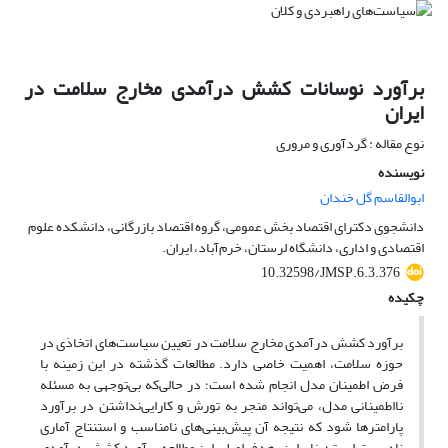
برآورد نوسانات کشش درآمدی مخارج سلامت در
ایران
نوع مقاله : گردآوری و مروری
نویسنده
ابوالقاسم گل خندان
دانشجوی دکترای اقتصاد بخش عمومی، گروه اقتصاد بازرگانی، دانشکده علوم
اقتصادی و اداری، دانشگاه لرستان، خرم‌آباد، ایران.
10.32598/JMSP.6.3.376
چکیده
برآورد کشش درآمدی مخارج سلامت در تعیین سیاست‌های اتخاذی در
حوزه‌ سلامت، اهمیت خاصی دارد. مطالعات گذشته در این زمینه با
فرض اطمینان مدل انجام شده است؛ در حالی‌که بی‌توجهی به مسئله
نااطمینانی مدل، می‌تواند منجر به تورش و کارایی‌نداشتن در برآورد
پارامترها شود که نتیجه آن پیش‌بینی‌های نامناسب و استنتاج آماری
نادرست است؛ بنابراین، هدف اصلی این مطالعه برآورد کشش درآمدی