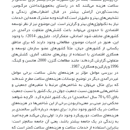
سلامت هزینه می‌کنند که در راستای به‌تعویق‌انداختن مرگ‌و‌میر،
به‌دست‌آوردن آرامش بیشتر در قبال اضطراب‌های زندگی و
تشخیص‌های بهتر و دقیق‌تر است که البته وجه مشترک همه‌ این خدمات
نیاز به تکنولوژی‌های بهتر و گران‌تر است. این موضوع نیز از نظر توسعه
اقتصادی تا حدودی می‌تواند باعث کشش‌های متفاوت درآمدی در
کشورهای مختلف شود (صادقی، متفکرآزاد، جلیل‌پور، 2014). با وجود
این، هنوز در ادبیات موضوع، مطالعاتی وجود دارند که برای مناطق
یکسانی از کشورهای جهان، مثلاً کشورهای عضو سازمان توسعه و
همکاری اقتصادی با استفاده از روش‌های مختلف آماری، کشش‌های
متفاوتی گزارش کرده‌اند؛ مانند مطالعات گتزن، 2000، هانسن و کینگ،
1996 و پارکین و همکاران، 1987.
در بررسی عوامل مؤثر بر هزینه‌های بخش سلامت، برخی عوامل
غیردرآمدی دیگر در توضیح نوسانات هزینه‌های سلامت مطرح شده‌اند
که برای مثال می‌توان به شاخص‌های مرتبط با متغیرهای جمعیتی و
شاخص‌هایی همچون نسبت جمعیت جوان در یک کشور یا نسبت جمعیت
بالای 65 یا 70 سال (سالمندی) در یک کشور اشاره کرد. اگرچه شواهد
محکمی نیز مبنی بر معنی‌دار‌بودن برخی از این شاخص‌ها در هزینه‌های
سلامت در یک کشور وجود ندارد؛ برای نمونه، درباره تأثیر سالمندی بر
هزینه‌های سلامت، دو رویکرد وجود دارد؛ اولی بیان می‌کند هرچه امید
به زندگی در یک جامعه بیشتر باشد، یعنی آن جامعه سالم‌تر است؛
بنابراین استفاده از خدمات سلامت و هزینه‌های سلامت کمتر است که