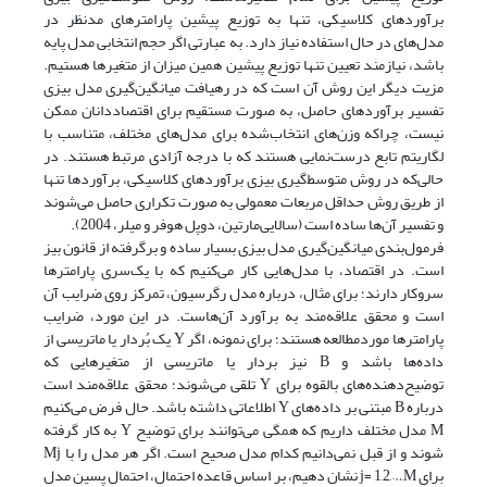
برآوردهای کلاسیکی، تنها به توزیع پیشین پارامترهای مدنظر در
مدل‌های در حال استفاده نیاز دارد. به ‌عبارتی اگر حجم انتخابی مدل پایه
باشد، نیازمند تعیین تنها توزیع پیشین همین میزان از متغیرها هستیم.
مزیت دیگر این روش آن است که در رهیافت میانگین‌گیری مدل بیزی
تفسیر برآوردهای حاصل، به‌ صورت مستقیم برای اقتصاددانان ممکن
نیست، چراکه وزن‌های انتخاب‌شده برای مدل‌های مختلف، متناسب با
لگاریتم تابع درست‌نمایی هستند که با درجه آزادی مرتبط هستند. در
حالی‌که در روش متوسط‌گیری بیزی برآوردهای کلاسیکی، برآوردها تنها
از طریق روش حداقل مربعات معمولی به‌ صورت تکراری حاصل می‌شوند
و تفسیر آن‌ها ساده است (سالایی‌مارتین، دوپل هوفر و میلر، 2004).
فرمول‌بندی میانگین‌گیری مدل بیزی بسیار ساده و برگرفته از قانون بیز
است. در اقتصاد، با مدل‌هایی کار می‌کنیم که با یک‌سری پارامترها
سروکار دارند؛ برای مثال، درباره مدل رگرسیون، تمرکز روی ضرایب آن
است و محقق علاقه‌مند به برآورد آن‌هاست. در این مورد، ضرایب
پارامترها مورد‌مطالعه هستند؛ برای نمونه، اگر Y یک بُردار یا ماتریسی از
داده‌ها باشد و B نیز بردار یا ماتریسی از متغیرهایی که
توضیح‌دهنده‌های بالقوه برای Y تلقی می‌شوند؛ محقق علاقه‌مند است
درباره B مبتنی بر داده‌های Y اطلاعاتی داشته باشد. حال فرض می‌کنیم
M مدل مختلف داریم که همگی می‌توانند برای توضیح Y به ‌کار گرفته
شوند و از قبل نمی‌دانیم کدام مدل صحیح است. اگر هر مدل را با Mj
برای j= 1,2,…,M نشان دهیم، بر اساس قاعده‌ احتمال، احتمال پسین مدل