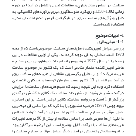
سلامت، بر اساس مبانی نظری و مطالعات تجربی (شامل درآمد) در دوره‌
زمانی 1392-1358 و رویکرد متوسط‌گیری بیزی برآوردهای کلاسیکی، به
‌دلیل ویژگی‌های مناسب برای درنظرگرفتن فرض عدم اطمینان مدل،
استفاده شده است.
1- ادبیات موضوع
1-1- مبانی نظری
بررسی عوامل تعیین‌کننده هزینه‌های سلامت، موضوعی است که از دهه‌
1970 اقتصاددانان به آن توجه کرده‌اند. یکی از اولین مطالعات در این
زمینه را در سال 1977 نیوهاووس انجام داد. نیوهاووس می‌پرسد چه
عاملی تعیین‌کننده مقدار منابعی است که یک کشور در موضوع سلامت
هزینه می‌‌کند؟ او از تحلیل رگرسیون مقطعی از هزینه‌های سلامت روی
درآمد سرانه، در 13 کشور عضو سازمان توسعه و همکاری اقتصادی
استفاده کرد و به این نتیجه رسید که سهم هزینه‌های سلامت با افزایش
درآمد بیشتر می‌شود. او نشان داد سلامت یک کالای با کشش درآمدی
بزرگ‌تر از 1 است و در‌واقع سلامت، کالایی لوکس است. بر این اساس،
نیوهاووس (1977) فرضیه‌ مشهوری را بنا کرد که بر اساس آن مهم‌ترین
عامل مؤثر بر مخارج سلامت کشورها، میزان درآمد (تولید ناخالص
داخلی) آن‌ها معرفی شد. بر اساس مطالعه او بیش از 90 درصد تغییرات
هزینه‌های سلامت با درآمد، قابل توضیح است. این فرضیه سرآغازی بود
بر انبوه مطالعاتی که نقش درآمد و دیگر عوامل مؤثر بر مخارج سلامت را