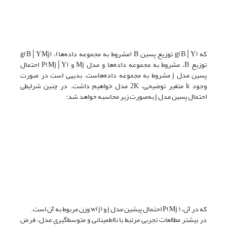
که g(B│Y) توزیع پسین B (مشروط به مجموعه داده‌ها)، g(B│Y,Mj)
توزیع B، مشروط به مجموعه داده‌ها و مدل Mj و P(Mj│Y) احتمال
پسین مدل j مشروط به مجموعه داده‌هاست. بدیهی است در صورت
وجود k متغیر توضیحی، 2K مدل خواهیم داشت. در چنین شرایطی
احتمال پسین مدل j به‌صورت زیر محاسبه خواهد شد:
که در آن، P(Mj ) احتمال پیشین مدل j و w(j) وزن مربوط به آن است.
در بیشتر مطالعات تجربی مرتبط با نااطمینانی و متوسط‌گیری مدل، فرض