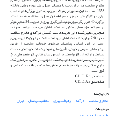
مخارج سلامت در ایران تحت نااطمینانی مدل، طی دوره‌ زمانی 1392-
1358 است. به این منظور از رهیافت بیزی، به‌ دلیل ویژگی‌های مناسب
برای درنظرگرفتن فرض عدم ‌اطمینان مدل، استفاده شده است.
برآورد 40 هزار رگرسیون و میانگین‌گیری بیزی از ضرایبِ 24 متغیرِ مؤثر
بر سرانه هزینه‌های بخش سلامت، نشان می‌دهد درآمد سرانه،
مهم‌ترین تعیین‌کننده این هزینه‌هاست. کشش درآمدی مخارج سلامت
حدود 7/0 برآورد شده که نشان می‌دهد سلامت در ایران کالایی ضروری
است. بر این اساس پیشنهاد می‌شود خدمات سلامت از طریق
بودجه‌های عمومی و دولتی، تأمین مالی شود و دخالت دولت در خدمات
سلامت و ارائه آن، لازم است. بر اساس سایر نتایج، اثر متغیرهای نرخ
شهرنشینی، سرانه هزینه‌های بهداشت عمومی، بار تکفل، سرانه‌ پزشک
و نرخ بیکاری بر سرانه‌ هزینه‌های بخش سلامت، در بلندمدت حتمی و
قوی است.
طبقه‌بندی : C11, I1, J2
طبقه‌بندی : C11, I1, J2
کلیدواژه‌ها
مخارج سلامت
درآمد
رهیافت بیزی
نااطمینانی مدل
ایران
موضوعات
اقتصاد رفاه و توسعه