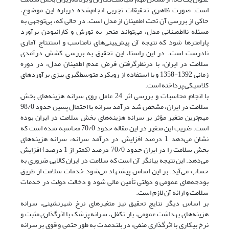
است. صورت ظاهری تحقیقات تجربی انجام‌شده درباره این موضوع،
حاکی از بررسی آن تحت اطمینان از مدل است. در حالی ‌که، بی‌توجهی به
مسئله نااطمینانی مدل، می‌تواند منجر به تورش و کارانبودن برآورد
پارامترها شود که نتیجه آن پیش‌بینی‌های نامناسب و استنتاج آماری
نادرست است. در این راستا، این تحقیق به بررسی کشش درآمدی
سلامت در ایران، با در‌نظر‌گرفتن فرض عدم اطمینان مدل، در دوره‌
زمانی 1392-1358 و با استفاده از رویکرد متوسط‌گیری بیزی برآوردهای
کلاسیکی پرداخته است.
با انجام محاسبات و بررسی اثر 24 عامل روی سرانه هزینه‌های بخش
سلامت در ایران، مشخص شد درآمد سرانه با احتمال پسین حدود 98/0
مهم‌ترین متغیر مؤثر بر سرانه هزینه‌های بخش سلامت در ایران بوده
است. ضریب این متغیر در این مقاله حدود 70/0 محاسبه شده است که
نشان می‌دهد 1‌ درصد افزایش در درآمد سرانه، سرانه هزینه‌های
بخش سلامت را در ایران حدود 70/0 درصد (کمتر از 1 ‌درصد) افزایش
می‌دهد. این نتیجه بیانگر آن است که سلامت در ایران کالایی ضروری به‌
حساب می‌آید. بر این اساس پیشنهاد می‌شود خدمات سلامت از طریق
بودجه‌های عمومی و دولتی تأمین مالی شود و دخالت دولت در خدمات
سلامت و ارائه آن لازم است.
بر اساس دیگر نتایج تحقیق نیز متغیرهای نرخ شهرنشینی، سرانه
هزینه‌های بهداشت عمومی، بار تکفل، سرانه‌ پزشک با اثرگذاری مثبت و
نرخ بیکاری با اثرگذاری منفی، در بلندمدت به‌ طور حتمی و قوی بر سرانه‌