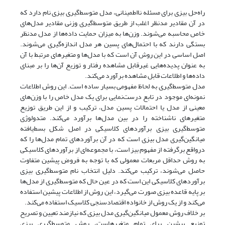
راه‌حل بیزی برای مسئله‌ نااطمینانی، مدل متوسط‌گیری بیزی نام دارد که
در آن مقادیر مدنظر اغلب از طریق متوسط‌گیری وزنی مقادیر مدل‌های
خاص محاسبه می‌شوند. وزن‌ها به میزان حمایت داده‌ها از مدل مد‌نظر
بستگی دارند که با احتمال‌های پسین هر مدل اندازه‌گیری می‌شوند.
اصل اساسی در این روش آن است که با مدل‌ها و متغیرهای مرتبط با آن
به ‌عنوان پدیده‌هایی غیرقابل مشاهده رفتار و توزیع آن‌ها را بر مبنای
داده‌ها و اطلاعات قابل‌ مشاهده برآورد می‌کند.
مدل متوسط‌گیری به‌ لحاظ مفهومی بسیار ساده است. این روش اطلاعات
نمونه‌ای موجود در تابع درست‌نمایی برای یک مدل خاص را با وزن‌های
معینی از مدل یا احتمالات پسین مدل، ترکیب و از این طریق توزیع
متغیرهای ناشناخته را در بین مدل‌ها برآورد می‌کند. متدولوژی
متوسط‌گیری بیزی برآوردهای کلاسیکی در اصل شکل بسط‌یافته
میانگین‌گیری مدل بیزی است که در آن برآوردهای تمام مدل‌ها را که
در‌واقع برگرفته از مفهوم بیز است، با مجموعه‌ای از برآوردهای کلاسیکی
به ‌روش حداقل مربعات معمولی که با توجه به فروض پیشین متفاوت
حاصل می‌شوند، ترکیب می‌کند. دلیل انتخاب نام متوسط‌گیری بیزی
برآوردهای کلاسیکی این است که در عین حال که متوسط‌گیری از مدل‌ها
بر پایه قاعده بیزی صورت می‌گیرد، این روش از اطلاعات پیشین استفاده
می‌کند و از یک روش از خانواده اقتصادسنجی کلاسیک استفاده می‌کند.
بر خلاف روش معمول میانگین‌گیری مدل بیزی که نیازمند تعیین و تصریح
توزیع پیشین برای تمام متغیرهاست، روش متوسط‌گیری بیزی