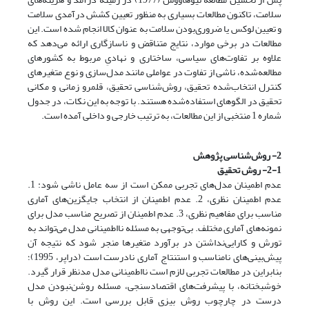
سلامت، تاکنون مطالعات بسیاری به‌ منظور تعیین کشش درآمدی سلامت
و تعیین لوکس یا ضروری‌بودن سلامت به ‌عنوان کالا انجام شده است. این
مطالعات در برخی موارد، نتایج متناقض و ناسازگاری ارائه می‌دهد که
علاوه بر تفاوت‌های سیاسی، ساختاری و نهادیِ مربوط به کشورهای
‌مطالعه‌شده، ناشی از تفاوت در عواملی مانند مدل‌سازی و نوع متغیرهای
کنترل انتخاب‌شده تحقیق، روش‌شناسی تحقیق، قلمرو زمانی و مکانی
تحقیق در الگوهای استفاده‌شده هستند. با توجه به این نکات، در جدول
شماره 1 منتخبی از این مطالعات، به‌ ترتیب خارجی و داخلی آمده است.
2- روش‌شناسی پژوهش
2-1- روش تحقیق
عدم اطمینان مدل‌های تجربی ممکن است از سه عامل ناشی شود: 1.
عدم اطمینان نظری، 2. عدم اطمینان از انتخاب جایگزین‌های آماری
مناسب برای مفاهیم نظری، 3. عدم اطمینان از تصریح مناسب مدل برای
نمونه‌های آماری مختلف. بی‌توجهی به مسئله نااطمینانی مدل می‌تواند به
تورش و کارایی‌نداشتن در برآورد متغیرها منجر شود که نتیجه آن
پیش‌بینی‌های نامناسب و استنتاج آماری نادرست است (دراپر، 1995)؛
بنابراین
در مطالعات تجربی لازم است نااطمینانی مدل مدنظر قرار گیرد.
خوشبختانه، با پیشرفت‌های اقتصادسنجی، مسئله روشن‌نبودن مدل
درست در چارچوب روش بیزی قابل بررسی است. این روش با