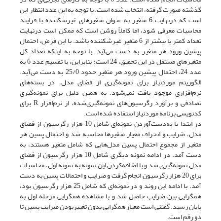
گذشته صورت گرفته، انتخاب شده است. با توجه به این عدد انتظار این
است که در‌نهایت 6 متغیر به ‌عنوان متغیرهای غیرشکننده با فرایند
محاسبات معرفی شود، اما کاملاً روشن است که ممکن است درنهایت
تعداد کمتر یا بیشتر از 6 متغیر غیرشکننده باشد. با این فرض، احتمال
پیشین ورود هر متغیر به‌ دست می‌آید. با توجه به اینکه تعداد کل
متغیرهای مستقل در این تحقیق، 24 است؛ بنابراین، با تقسیم عدد 6 به
عدد 24، احتمال پیشین ورود هر متغیر حدود 25/0 به ‌دست می‌آید.
الگوریتم مورد‌نیاز برای نمونه‌گیری از فضای مدل، در بسته‌های
نرم‌افزاری موجود یافت نمی‌شود. به‌ همین دلیل برای نمونه‌گیری
تصادفی و برآورد رگرسیون‌های نمونه‌گیری‌شده، از نرم‌افزار R برای
کدنویسی برنامه مورد‌نیاز استفاده شده است.
در ابتدا با به‌دست‌آوردن نمونه‌ای شامل 10 هزار رگرسیون از فضای
مدل، ضرایب و انحراف معیار متغیرها محاسبه شد و احتمال پسین هر
متغیر از مجموع احتمال پسین مدل‌هایی که شامل متغیر هستند، به
‌دست آمد. در ادامه نمونه‌ دیگری شامل 10 هزار رگرسیون از فضای
مدل نمونه‌گیری شد و با اضافه‌کردن این نمونه به نمونه اول، محاسبات
برای 20 هزار رگرسیون انجام گرفت و ضرایب و احتمالات پسین به‌ دست
آمد. با ادامه این روند و در نمونه‌ای که شامل 25 هزار رگرسیون بود،
همگرایی بین ضرایب حاصل شد و با مشاهده همگرایی مرحله‌ اول به
پایان رسید. گفتنی است معیار همگرایی بدون تغییربودن ضرایب پسین تا
دو رقم است.