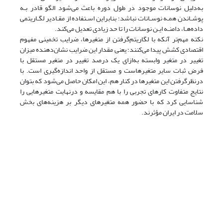
به‌دلیل نوسانات موجود در طول دوره باعث می‌شود الگو قادر بـه
پوشـاندن همـه نوسـانات نباشد؛ بنابراین اسـتفاده از مقـادیر لگـاریتمی
داده‌هـا، دامنـه ایـن نوسانات را تا حد زیادی تعدیل می‌کند.
نکته مهم‌تر آنکه با لگاریتم‌گرفتن از متغیرها، ضرایب تخمینی مفهوم
اقتصادی کشش پیدا می‌کنند؛ یعنی مقدار این ضرایب نشان‌دهنده میزان
تغییر در متغیر وابسته به‌ازای یک درصد تغییر در متغیر مستقل با
فرض ثبات سایر متغیرهاست و مستقل از واحد اندازه‌گیری است. با
در‌نظر‌گرفتن این متغیرها در کنار هم، این امکان حاصل می‌شود که بتوان
نتایج متفاوت کارهای تجربی را با هم مقایسه و در‌نهایت متغیرهایی را
شناسایی کرد که با حضور همه متغیرهای دیگر بر هزینه‌های بخش
سلامت در ایران مؤثرند.