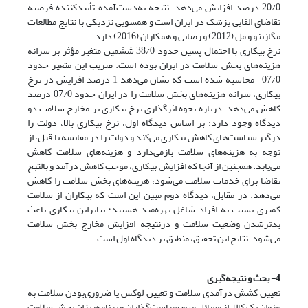
20/0 درصد افزایش می‌دهد. نتیجه به‌دست‌آمده تأییدکننده فرضیه
تقاضای القایی پزشک در ایران است و همسویی نزدیکی با نتایج مطالعات
مگازینو و مل (2012) و رضایی و همکاران (2016) دارد.
نرخ بیکاری با احتمال پسین حدود 38/0 ششمین متغیر مؤثر بر سرانه
هزینه‌های بخش سلامت در ایران بوده است. ضریب این متغیر حدود
07/0- محاسبه شده است که نشان می‌دهد 1‌ درصد افزایش در نرخ
بیکاری، سرانه هزینه‌های بخش سلامت را در ایران حدود 07/0 درصد
کاهش می‌دهد. درباره نحوه اثرگذاری نرخ بیکاری بر مخارج سلامت دو
دیدگاه وجود دارد: بر اساس دیدگاه اول، نرخ بیکاری بالا، دولت را
درگیر سیاست‌های کاهش بیکاری می‌کند و دولت را در مقایسه با قبل، از
توجه به هزینه‌های سلامت بازمی‌دارد و هزینه‌های سلامت کاهش
می‌یابد. همچنین از آنجا که افزایش بیکاری، موجب کاهش درآمد و بالتبع
تقاضا برای خدمات سلامت می‌شود، هزینه‌های بخش سلامت را کاهش
می‌دهد. در مقابل، دیدگاه دوم مبین این است که بیکاران از سلامت
کمتری نسبت به افراد شاغل بهره‌مند هستند؛ بنابراین بیکاری باعث
بدترشدن وضعیت سلامت و درنتیجه افزایش مخارج بخش سلامت
می‌شود. نتایج این تحقیق، منطبق بر دیدگاه اول است.
4- بحث و نتیجه‌گیری
تعیین کشش درآمدی سلامت و تعیین لوکس یا ضروری‌بودن سلامت به
‌عنوان یک کالا، از مسائل مهم سیاست‌گذاران و برنامه‌ریزان بخش سلامت