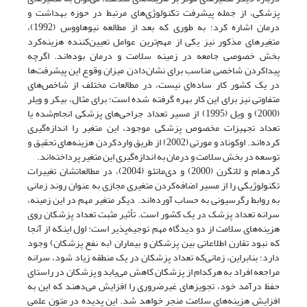
پزشکی، از جمله پیشرفت تکنولوژی‌های مرتبط در حوزه‌ بهداشت و
درمان اشاره کرد؛ به ‌طوری ‌که بعد از مطالعه نیوهاووس (1992)،
متغیرهای مذکور نیز یکی از مهم‌ترین عوامل تعیین‌کننده‌ هزینه‌کرد
بخش خصوصی جامعه در زمینه سلامت و درمان بوده‌اند. اگرچه
پیداکردن شاخصی مناسب برای نشان‌دادن میزان وقوع این پیشرفت‌ها
در یک کشور کار ساده‌ای نیست، در مطالعات مختلف از شاخص‌های
متفاوتی نیز برای این کار بهره گرفته شده است؛ برای مثال، بیکر و ویلر
(2000) و ویل (1995) از مسیر تعداد جراحی‌های پزشکی انجام‌شده یا
تعداد تجهیزات مخصوص پزشکی موجود، این متغیر را اندازه‌گیری
کرده‌اند. اوکوناد و مورتی (2002) از طریق وارد‌کردن هزینه‌های تحقیق و
توسعه در بخش سلامت و درمان به اندازه‌گیری این متغیر پرداخته‌اند.
گردهام و لاتگرن (2000) و دی‌ماتئو (2004)، در مطالعاتشان تغییرات
تکنولوژیکی را از مسیر اضافه‌کردن متغیری مجازی به ‌عنوان روند زمانی
به روابط رگرسیونی به ‌حساب آورده‌اند. دیگر متغیر مهم در این زمینه،
سرانه تعداد پزشک در یک کشور است. تأثیر مثبت تعداد پزشکان روی
هزینه‌های سلامت از دو دیدگاه مهم توجیه‌پذیر است: اول اینکه از آنجا
که نبود تقارن اطلاعاتی بین پزشکان و بیماران (به نفع پزشکان) وجود
دارد؛ بنابراین، زمانی‌که تعداد پزشکان در یک منطقه زیاد شود، سرانه
مراجعه افراد به هرکدام از پزشکان کاهش می‌یابد و پزشکان در راستای
حفظ درآمد خود، تجویزهای غیرضروری را افزایش می‌دهند که این به
افزایش هزینه‌های سلامت منجر خواهد شد. این پدیده در متون علمی