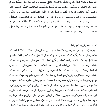
می‌شود تمام مدل‌های ممکن احتمال‌هایِ پیشین برابر دارند. اینکه تمام
مدل‌ها احتمال پیشین یکسانی داشته باشند، انتخابی خنثی است، اما
زمانی که محقق درباره فضای مدل‌ها، از قبل اطلاعاتی دارد، این روش
مناسب‌ترین روش نیست؛ از‌این‌رو در این مقاله، برای محاسبه احتمال
پیشین مدل‌ها، به پیروی از سالایی‌مارتین و همکاران (2004) یک توزیع
پیشین با حجم مدل مورد‌انتظار تعریف می‌شود که احتمال پیشین شمول
متغیر، بر این اساس
خواهد بود.
2-2- معرفی متغیرها
دوره زمانی مورد‌بررسی، 35‌ساله و بین سال‌های 1392-1358 است.
متغیرهای به‌کار‌گرفته‌شده در این تحقیق شامل 25 متغیر (24 متغیر
مستقل و یک متغیر وابسته)، از گروه‌های شاخص‌های عمومی سلامت،
شاخص‌های اجتماعی‌اقتصادی سلامت، شاخص‌های جمعی
اجتماعی‌اقتصادی سلامت، شاخص‌های هزینه در بخش سلامت،
شاخص‌های منابع فیزیکی و انسانی سلامت، شاخص‌های وضعیت سلامت
و غیره و به شرح جدول شماره 2 هستند. متغیرهای مطرح‌شده با توجه
به مبانی نظری، مطالعات تجربی، ساختار اقتصاد ایران و در‌دسترس‌بودن،
انتخاب شده است. اطلاعات مربوط به این متغیرها از منابع مختلف آماری
از جمله بانک مرکزی جمهوری اسلامی ایران، مرکز آمار ایران و شاخص‌های
توسعه جهانی جمع‌آوری شده است. در ضمن، تمامی متغیرها به ‌صورت
لگاریتمی در نظر گرفته شده‌اند، زیـرا استفاده از مقادیر مطلق داده‌ها