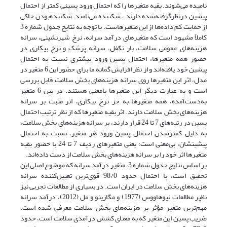
نامیده می‌شوند. بقیه متغیرها را که احتمال ورود پسینی کمتر از احتمال
پیشین درنظرگرفته‌شده دارند ، شکننده می‌نامند. شکننده‌بودن حاکی
از حمایت کم داده‌ها از این متغیرهاست. با توجه به نتایج جدول شماره 3
کاملاً مشهود است که متغیرهای درآمد سرانه، نرخ شهرنشینی، سرانه
هزینه‌های عمومی سلامت، بار تکفل، سرانه‌ پزشک و نرخ بیکاری در
حضور همه متغیرها، احتمال پسین ورود بیشتری نسبت به احتمال
پیشین خود یافته‌اند و از نظر افزایش گمانه ما برای حضور این 6 متغیر در
مدل، اثر این متغیرها روی سرانه هزینه‌های بخش سلامت قابل بررسی
است و به‌ عبارت دیگر این متغیرها بامعنی هستند. در بین 6 متغیر
به‌دست‌آمده، همه متغیرها به جز نرخ بیکاری، اثر مثبت بر سرانه
هزینه‌های بخش سلامت دارند. اثر بقیه متغیرها که از نظر ترتیب احتمال
پسین در رتبه‌های 7 تا 24 قرار دارند، بر سرانه هزینه‌های بخش سلامت،
به ‌دلیل کمترشدن احتمال پسین ورود هر متغیر، نسبت به احتمال
پیشینشان، بی‌معنی است؛ یعنی متغیرهای ردیف 7 تا 24 با حضور بقیه
متغیرها اثر خود را بر سرانه هزینه‌های بخش سلامت از دست داده‌اند.
بر اساس نتایج جدول شماره 3، متغیر درآمد سرانه که موضوع اصلی این
تحقیق است، با احتمال حدود 98/0 قوی‌ترین تعیین‌کننده سرانه
هزینه‌های بخش سلامت در ایران است. در بسیاری از مطالعات تجربی نیز
نظیر مطالعات نیوهاووس (1977) و مگازینو و مل (2012)، درآمد سرانه
مهم‌ترین متغیر مؤثر بر هزینه‌های بخش سلامت معرفی شده است.
ضریب پسین این متغیر که به‌ معنای کشش درآمدی سلامت است، حدود