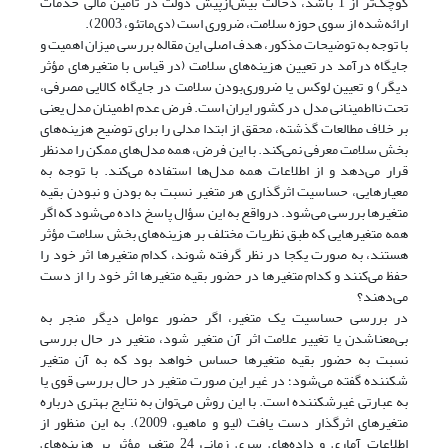
کوچک‌تر از 1 باشد، دخالت بیش‌از‌پیش دولت در تأمین مالی خدمات
ارائه‌شده از سوی حوزه سلامت، ضروری است (دی‌ماتئو، 2003).
با توجه به توضیحات مذکور، هدف اصلی این مقاله بررسی میزان اهمیت و
جایگاه درآمد در تعیین هزینه‌های سلامت (در قیاس با متغیرهای مؤثر
دیگر) و تعیین لوکس یا ضروری‌بودن سلامت در جایگاه کالایی مصرفی،
تحت نااطمینانی مدل در کشور ایران است. فرض عدم اطمینان مدل یعنی
بر خلاف مطالعات گذشته، محقق از ابتدا مدلی را برای توضیح هزینه‌های
بخش سلامت معرفی نمی‌کند. با این فرض، همه مدل‌های ممکن را مدنظر
قرار می‌دهد و از اطلاعات همه مدل‌ها استفاده می‌کند. با توجه به
معیار‌هایی، حساسیت اثرگذاری هر متغیر نسبت به بودن و نبودن بقیه
متغیرها بررسی می‌شود. درواقع به این سؤال پاسخ داده می‌شود که اگر
همه متغیرهایی که طبق نظریات مختلف بر هزینه‌های بخش سلامت مؤثر
هستند، به ‌صورت یکجا در نظر گرفته شوند، کدام متغیرها اثر خود را
حفظ می‌کنند و کدام متغیرها در حضور بقیه متغیرها اثر خود را از دست
می‌دهند؟
در بررسی حساسیت یک متغیر، اگر حضور عوامل دیگر منجر به
بی‌معناشدن یا تغییر علامت اثر آن متغیر شود، متغیر ‌در حال بررسی
نسبت به حضور بقیه متغیرها حساس خواهد بود که به آن متغیر
شکننده گفته می‌شود؛ در غیر این ‌صورت متغیر در حال بررسی قوی یا
به ‌عبارتی غیرشکننده است. با این روش می‌توان به نتایج بهتری درباره
متغیرهای اثرگذار دست یافت (لیو و ماهیو، 2009). به این منظور از
اطلاعات آماری و داده‌های سری زمانی 24 متغیر مؤثر بر هزینه‌های