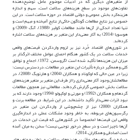
از متغیرهای دیگری که در ادبیات موضوع عامل توضیح‌دهنده‌
تفاوت‌های موجود در سطح هزینه‌های سلامت است، سهم و اندازه
هزینه‌کرد بخش عمومی و دولتی اقتصاد در حوزه سلامت است. در این
خصوص نیز نتایج مطالعات گوناگون حاکی از نتایج آمیخته و مبهم است و
تنها تعداد اندکی از آن‌ها مانند مطالعات کولیر (1988)، آنگ (2009) و
هوسویا‌ (2014) به آثار معنی‌دار این متغیر بر هزینه‌های سلامت اشاره
کرده‌اند.
در تئوری‌های اقتصاد خُرد نیز بر لزوم وارد‌کردن قیمت‌های واقعی
خدمات سلامت در یک کشور هنگام احصای عوامل مختلف اثرگذار بر
میزان این هزینه‌ها تأکید شده است (گروسمن، 1972). اجماع و توافق
کلی و همه‌گیر درباره تأثیرات این متغیر در مطالعات، دردسترس نیست؛
زیرا در عین حالی که اوکوناد و همکاران (2004) و هارتویگ (2008)، در
مطالعاتشان وجود آثار معنی‌داری را از طرف این متغیر بر متغیر هزینه‌های
سلامت بخش خصوصی گزارش کرده‌اند، مطالعاتی نیز همچون مطالعات
گردهام و همکاران (1992) و مورتی و اوکپولو (1994) وجود دارند که بر
نبود اثرات معنی‌دار تأکید داشته‌اند. در این شرایط، در مطالعه برنت و
همکاران (2000) نیز از چشم‌پوشی از وارد‌کردن این متغیر در
رگرسیون‌های مربوطه، به‌ خاطر وجود مشکلات عملی در اندازه‌گیری
واقعی این قیمت‌ها (مخصوصاً در کشورهایی که قیمت این خدمات در
آن‌ها ناچیز است و در سطح درخور توجهی نیست) سخن به میان آمده
است (صادقی و همکاران، 2014).
درباره دیگر متغیرهای مؤثر بر هزینه‌های سلامت، می‌توان به متغیرهای