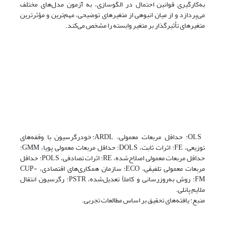
به‌کارگیری قوانین احتمال در الگوسازی، به آزمون مدل‌های مختلف
می‌پردازد و از میان انبوهی از متغیرهای توضیحی، مهم‌ترین و مؤثرترین
متغیرهای تأثیرگذار بر متغیر وابسته را مشخص می‌کند.
OLS: حداقل مربعات معمولی، ARDL: خودرگرسیون با وقفه‌های
توزیعی، FE: اثرات ثابت، DOLS: حداقل مربعات معمولی پویا، GMM:
حداقل مربعات معمولی اصلاح‌شده، RE: اثرات تصادفی، POLS: حداقل
مربعات معمولی تلفیقی، ECO: سازمان همکاری‌های اقتصادی، CUP-
FM: روش به‌روزرسانی و کاملاً تعدیل‌شده، PSTR: رگرسیون انتقال
ملایم پانلی.
منبع: یافته‌های تحقیق بر اساس مطالعات تجربی.