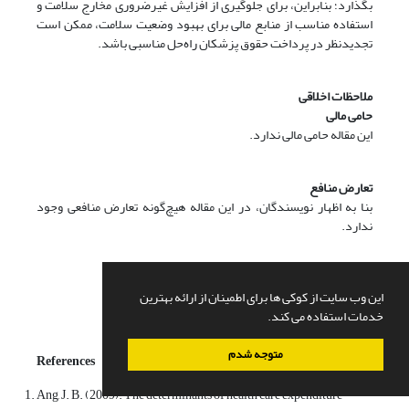
بگذارد؛ بنابراین، برای جلوگیری از افزایش غیرضروری مخارج سلامت و
استفاده مناسب از منابع مالی برای بهبود وضعیت سلامت، ممکن است
تجدیدنظر در پرداخت حقوق پزشکان راه‌حل مناسبی باشد.
ملاحظات اخلاقی
حامی مالی
این مقاله حامی مالی ندارد.
تعارض منافع
بنا به اظهار نویسندگان، در این مقاله هیچ‌گونه تعارض منافعی وجود
ندارد.
این وب سایت از کوکی ها برای اطمینان از ارائه بهترین
خدمات استفاده می کند.
متوجه شدم
References
Ang, J. B. (2009). The determinants of health care expenditure