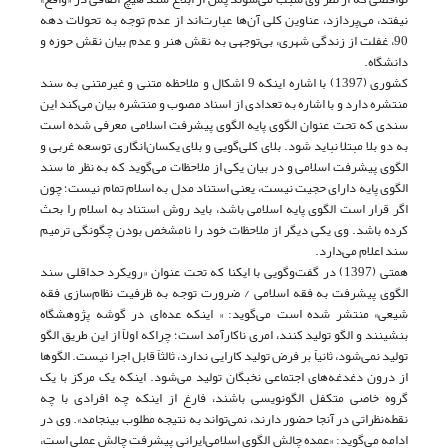
نیفتد، می‌پردازد، عناوین کلی آن‌ها عبارت‌اند از عدم توجه به تحولات دهه
90، غفلت از زندگی شهری، بی‌توجهی به نقش هنر و عدم بیان نقش حوزه و
دانشگاه.
کشوری (1397) با اشاره اینکه 9 اشکال و ملاحظه متنی و غیرمتنی به سند
منتشره دارد و با اشاره به تعدادی از اسناد مصوب و منتشره بیان می‌کند این
سندی که تحت عنوان الگوی پایه الگوی پیشرفت اسلامی معرفی شده است
به دو بلا مبتلا نباید شود. بلای کلی‌گویی و بلای یکسان‌انگاری توسعه غربی و
الگوی پیشرفت اسلامی و در بیان یکی از ملاحظات می‌گوید که به نظر ما سند
الگوی پایه دارای حجیت نیست، یعنی استناد مدل به اسلام تمام نیست؛ چون
اگر قرار است الگوی پایه اسلامی باشد، باید روش استناد به اسلام را بحث
کرده باشد. وی یکی دیگر از ملاحظات خود را نامشخص بودن چگونگی ترمیم
سند اعلام می‌دارد.
همتی (1397) در گفت‌وگویی با ایکنا که تحت عنوان «رویکرد حداقلی سند
الگوی پیشرفت به فقه اسلامی / ضرورت توجه به ظرفیت نظام‌سازی فقه
شیعی» منتشر شده است می‌گوید: « اینکه عده‌ای در گوشه پژوهشگاه
بنشینند و الگو تولید کنند، امری ناکارآمد است؛ چراکه اولاً از این طریق الگو
تولید نمی‌شود، ثانیاً بر فرض تولید کارایی ندارد، ثالثاً قابل اجرا نیست. الگوها
از درون دغدغه‌های اجتماعی نخبگان تولید می‌شود. اینکه یک مرکز با یک
گروه خاصی متکفل الگونویسی باشند، فارغ از اینکه چه افرادی با چه
نقطه‌نظراتی در آنجا حضور دارند، نمی‌تواند به نتیجه مطلوب بینجامد». وی در
ادامه می‌گوید: «عمده چالش الگوی اسلامی‌ایرانی پیشرفت چالش عملی است،