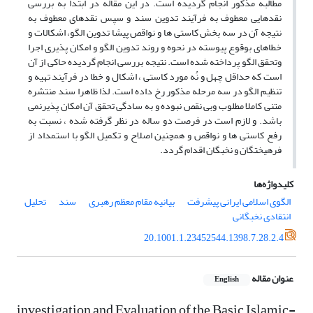
مطالبه مذکور انجام گردیده است. در این مقاله در ابتدا به بررسی
نقدهایی معطوف به فرآیند تدوین سند و سپس نقدهای معطوف به
نتیجه آن در سه بخش کاستی ها و نواقص پیشا تدوین الگو، اشکالات و
خطاهای بوقوع پیوسته در نحوه و روند تدوین الگو و امکان پذیری اجرا
وتحقق الگو پرداخته شده است. نتیجه بررسی انجام گردیده حاکی از آن
است که حداقل چهل و نُه مورد کاستی ، اشکال و خطا در فرآیند تهیه و
تنظیم الگو در سه مرحله مذکور رخ داده است. لذا ظاهرا سند منتشره
متنی کاملا مطلوب وبی نقص نبوده و به سادگی تحقق آن امکان پذیرنمی
باشد. و لازم است در فرصت دو ساله در نظر گرفته شده ، نسبت به
رفع کاستی ها و نواقص و همچنین اصلاح و تکمیل الگو با استمداد از
فرهیختگان و نخبگان اقدام گردد.
کلیدواژه‌ها
الگوی اسلامی ایرانی پیشرفت
بیانیه مقام معظم رهبری
سند
تحلیل
انتقادی نخبگانی
20.1001.1.23452544.1398.7.28.2.4
عنوان مقاله
English
investigation and Evaluation of the Basic Islamic-