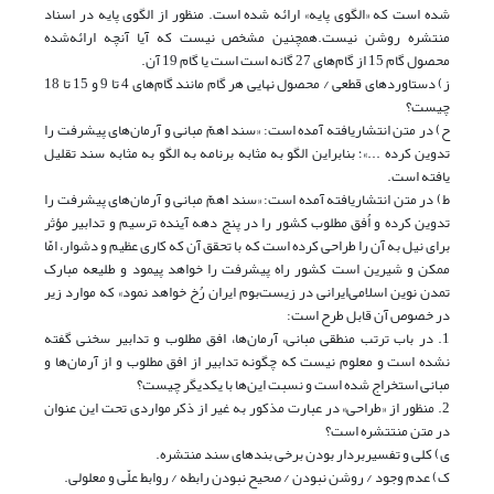
شده است که «الگوی پایه» ارائه شده است. منظور از الگوی پایه در اسناد
منتشره روشن نیست.همچنین مشخص نیست که آیا آنچه ارائه‌شده
محصول گام 15 از گام‌های 27‌ گانه است است یا گام 19 آن.
ز) دستاوردهای قطعی / محصول نهایی هر گام مانند گام‌های 4 تا 9 و 15 تا 18
چیست؟
ح) در متن انتشار‌یافته آمده است: «سند اهمّ مبانی و آرمان‌های پیشرفت را
تدوین کرده ...»؛ بنابراین الگو به مثابه برنامه به الگو به مثابه سند تقلیل
یافته است.
ط) در متن انتشاریافته آمده است: «سند اهمّ مبانی و آرمان‌های پیشرفت را
تدوین کرده و اُفق مطلوب کشور را در پنج دهه آینده ترسیم و تدابیر مؤثر
برای نیل به آن را طراحی کرده است که با تحقق آن که کاری عظیم و دشوار، امّا
ممکن و شیرین است کشور راه پیشرفت را خواهد پیمود و طلیعه مبارک
تمدن نوین اسلامی‌ایرانی در زیست‌بوم ایران رُخ خواهد نمود» که موارد زیر
در خصوص آن قابل طرح است:
1. در باب ترتب منطقی مبانی، آرمان‌ها، افق مطلوب و تدابیر سخنی گفته
نشده است و معلوم نیست که چگونه تدابیر از افق مطلوب و از آرمان‌ها و
مبانی استخراج شده است و نسبت این‌ها با یکدیگر چیست؟
2. منظور از «طراحی» در عبارت مذکور به غیر از ذکر مواردی تحت این عنوان
در متن منتتشره است؟
ی) کلی و تفسیربردار بودن برخی بندها‌ی سند منتشره.
ک) عدم وجود / روشن نبودن / صحیح نبودن رابطه / روابط علّی و معلولی.