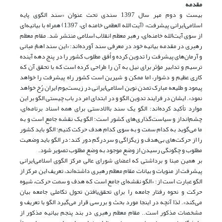
مقدمه
بیست و دوم مهر سال 1397 سندی تحت عنوان «سند الگوی پایه
اسلامی‌ایرانی پیشرفت» (آیت الله العظمی خامنه ای، 1397) همراه با بیانیه‌ای
از سوی آیت‌الله خامنه‌ای، رهبر معظم انقلاب اسلامی منتشر شد. مقام معظم
رهبری در مقدمه بیانیه خود در معرفی سند آورده‌اند: «این سند اهمّ مبانی
و آرمان‌های پیشرفت را تدوین کرده و اُفق مطلوب کشور را در پنج دهه آینده
ترسیم و تدابیر مؤثر برای نیل به آن را طراحی کرده است که با تحقق آن که
کاری عظیم و دشوار، اما ممکن و شیرین است کشور راه پیشرفت را خواهد
پیمود و طلیعه مبارک تمدن نوین اسلامی‌ایرانی در زیست‌بوم ایران رُخ خواهد
نمود». ایشان در فرایند تدوین الگو و در ابتدای امر در باب چیستی الگو بر این
موارد تأکید کرده‌اند:‌ الگو یک سند باالا‌دستی برای همه اسناد برنامه‌ای،
چشم‌انداز و سیاست‌گذاری‌های کشور است؛ الگو یک نقشه جامع است و به
ما می‌گوید به کدام سمت و به سوی کدام هدف حرکت کنیم؛ الگو باید کشور
را از حرکت‌های بی‌هدف و زیگزاگی و سردرگم دور کند؛ در الگو باید وضعیت
مطلوب و چگونگی رسیدن از وضع موجود به وضع مطلوب تصویر شود.
بر همین مبنا و برداشتی که اعضای شورای عالی مرکز الگوی اسلامی‌ایرانی
پیشرفت از منویات و بیانات مقام معظم رهبری داشته‌اند‌، تعریف این مرکز از
الگو عبارت است از: «الگو نقشه‌ای جامع است که هدف و سمت حرکت، شیوه
حرکت و نحوه رفتار جامعه را برای تحقق‌یافتن تحول تکاملی جامعه بیان
می‌کند». لذا آنچه در اینجا مورد بحث و بررسی قرار می‌گیرد الگو با تعریف و
مشخصات مذکور است.. مقام معظم رهبری در بند پنجم بیانیه مذکور از