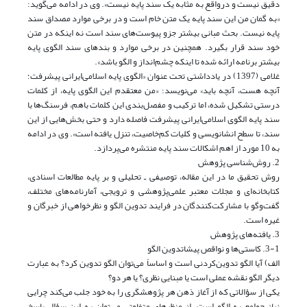
دقیق نیست و درواقع به مثابه یک سند پایه نیست». وی در ادامه می‌گوید:
«به گمان من این سند پایه یک متن خام است و در برخی موارد مصداق سند
پایه نیست. بحث مبانی بیشتر جزو پیوست‌های سند است نه اینکه در متن
خود سند قرار بگیرد. همچنین در برخی موارد و بندهای سند الگوی پایه
بیشتر برنامه ارائه شده تا اینکه چشم‌انداز و الگو باشد».
غلامی (1397) در یادداشتی تحت عنوان «الگوی پایه اسلامی‌ایرانی پیشرفت؛
آنچه هست، آنچه باید» می‌نویسد‌: «من معتقدم این الگوی پایه، از کلمات
درستی تشکیل شده، اما ترکیب و مفصل‌بندی این کلمات باهم، فرسنگ‌ها با
سند پایه الگوی اسلامی‌ایرانی پیشرفت فاصله دارد و حتی بخش‌هایی از این
سند، تا سطح انشا‌نویسی و کلیات کم‌خاصیت، تنزل یافته است». وی در ادامه
به 10 مورد از اهم اشکالات سند پایه منتشره می‌پردازد.
2. روش‌شناسی پژوهش
روش تحقیق ما در این مقاله، توصیفی ـ تحلیلی و بر پایه مطالعات اسنادی،
کتابخانه‌ای و مجلات معتبر علمی‌پژوهشی و ترویجی، آمارنامه‌های مختلف،
گفت‌وگو با مشارکت‌کنندگان در فرایند تدوین الگو و نظر‌خواهی از خبرگان و
غیره است.
3. یافته‌های پژوهش
3-1. کاستی‌ها و نواقص پیشا‌تدوین الگو
الف) آیا الگو تدوین‌کردنی است و اساساً می‌توان الگو تدوین کرد؟ به عبارت
دیگر الگو نقشه عملی است یا مبنایی نظری؟ یا هر دو؟
یکی از سؤالاتی که از آغاز ذهن هر پژوهشگری را به خود جلب می‌کند‌ چرایی
نیاز جوامع به الگو است. از منظرهای متفاوتی می‌توان به این سؤال پاسخ