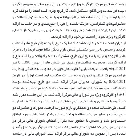
ریاست محترم مرکز، کارگروه ویژه‌ای جهت بررسی «چیستی و مفهوم الگو» و
«تهیه فرایند تدوین الگو» تشکیل شد. کارگروه ویژه، کلیه اعضا را موظف کرد
که با توجه به کلیه مصاحبه‌های انجام‌یافته و با عنایت به محتوای مقالات و
سخنرانی‌های کنفرانس، هریک نقشه راهی را جمع‌بندی و در جلسات ارائه
کنند. این فرایند انجام شد و طی چند جلسه بحث و بررسی، هریک از اعضای
کارگروه ویژه، نمودار استنتاجی خود را ارائه کردند.
از میان هفت نقشه راه ارائه‌شده، اعضا یک طرح را به ‌عنوان طرح مادر انتخاب
کردند و سپس با بررسی تفصیلی شش طرح دیگر، نقاط قوت آن‌ها را به طرح
مادر افزوده و نهایتاً با تنقیح این طرح، مشترکاً نقشه راه واحدی را استنتاج و
ارائه کردند. مجموعه فعالیت‌های فوق طی شش ماه، از بهمن 1390 تا تیر
1391 انجام یافت. نتیجه نهایی فعالیت‌های فوق در معاونت هماهنگی و نظارت
فرایندی مرکز تنظیم، تدوین و به ‌صورت مکتوب (ویراست اول) در تاریخ
8/5/1391 به شورای مدیران مرکز ارائه شد. دو طرح تهیه‌شده توسط
دانشگاه علم و صنعت (دانشگاه علم و صنعت، دانشکده مهندسی پیشرفت،
۱۳۹۱) و کارگروه ویژه در شورای عالی مرکز ارائه شد. در این جلسه مقرر شد
دو گروه با همکاری و همفکری طرح مشترکی را با ادغام دو نقشه راه تهیه
کنند. طی جلسات متعددی همفکری لازم صورت گرفت. محورهای مشترک دو
طرح ابقا و در سایر موارد با مطالعه و تبادل نظر بیشتر راه‌کارهای مورد توافق
جست‌وجو شد و سپس با حضور سه نفر از اعضای شورای عالی مرکز در
خصوص مواردی که اشتراک نظر حاصل نشده بود، تصمیم‌گیری به عمل آمد و
نتیجه پس از تدوین به شورای عالی مرکز ارائه شد. شورای عالی در جلسه