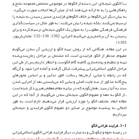
ب) الگوی نتیجه‌ای: این دسته از الگوها در موضوعی مشخص مجموعه نتایج و
راهکارهایی را به ما ارائه می‌دهند که از میان آن‌ها انتخاب صورت می‌گیرد.
به بیان دیگر این الگوها بر خلاف الگوهای فرایندی مسیر رسیدن به نتیجه را
ترسیم نمی‌کنند، بلکه نتیجه را بیان می‌کنند؛ به طور مثال در سیاست‌گذاری
فرهنگی، فرهنگی مطلوب را به عنوان یک الگوی نتیجه‌ای ترسیم کرده و برای
رسیدن به آن برنامه‌ریزی می‌کنیم (اعرابی، 1392: 136-132؛ مختاریان‌پور،
1395).
در این مقاله، هنگامی که از روش تهیه الگو و ارزیابی آن سخن می‌گویم
مفهوم، مد‌نظر از الگو، فرایندی است که مشتمل بر مراحل زمان‌بندی‌شده
تهیه و تنظیم و پیاده‌سازی گام‌به گام الگوست و انتظار داریم پس از طی این
مراحل الگوی اسلامی‌ایرانی پیشرفت شکل گرفته و آماده اجرا ‌شود و آن‌گاه
که در رابطه با مبانی، آرمان‌ها، رسالت، افق‌، تدابیر و بر اساس محورهای
پنج‌گانه مذکور از سه غایت اصلی و نهایی که می‌بایستی بعد از اجرایی شدن
سند به آنها رسید ـ همان‌گونه که در بیانیه مقام معظم رهبری ذکر شده است
ـ از الگو به معنا و مفهوم الگوی نتیجه‌ای سخن می‌گوییم. از آنجا که در این
مقاله ابعاد مختلف الگو را مورد ارزیابی قرار می‌دهیم، لازم است به طور
اجمالی به پیشینه موضوع بر مبنای دو مفهوم الگوی فرایندی و نتیجه‌ای
بپردازیم.
1-1. فرایند طراحی الگو
در زمینه نحوه و چگونگی و به عبارت دیگر فرایند طراحی الگوی اسلامی‌ایرانی
پیشرفت تحقیقات و مطالعات متعددی صورت گرفته است که به شرح زیر به