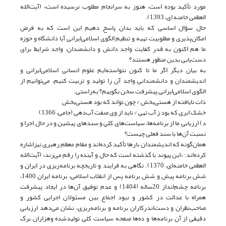
مورد تأکید بوده است، هنوز به سرانجام مطلوب نرسیده است» (آیت‌الله
العظمی خامنه ای، 1393).
حال سؤال اساسی که باید بدان پاسخ دهیم این است که به فرض
امکان‌پذیری و مطلوبیت تهیه و تنظیم الگوی اسلامی‌ایرانی آیا دانشگاه و حوزه
ما هم اکنون به قدر کفایت واجد دانش و دانشمندان، واجد شرایط برای
دست‌یابی بدین منظور هستند؟
به بیان دیگر اگر ما تا کنون نتواسته‌ایم علوم انسانی اسلامی‌ایرانی و
اندیشمندان و دانشمندانی واجد آن را تولید و تربیت کنیم، می‌توانیم از
الگوی اسلامی‌ایرانی پیشرفت سخن بگوییم؟ به‌راستی:
ذات نایافته از هستی‌بخش / چون تواند که بود هستی‌بخش
خشک ابری که بود ز آب تهی / ناید از وی صفت آب‌دهی (جامی، 1366)
د) ارزیابی ما از برنامه‌ها، سیاست‌های کلی و سندهای پیشین و در حال اجرا و
نسبت آن‌ها با سند فعلی چیست؟
همان‌گونه که اندیشمندان بارها تأکید کرده‌اند و مقام معظم رهبری نیزاشاره
کرده‌اند: «این پیوند با گذشته است که حال و آینده را رقم می‌زند» (آیت‌الله
العظمی خامنه‌ای، 1370). نگاهی به فرایند و تاریخچه برنامه‌ریزی در ایران و
شش برنامه پیش و شش برنامه پس از انقلاب اسلامی، برنامه ایران 1400،
برنامه چشم‌انداز 20ساله (1404) و عدم توفیق آن‌ها در ایجاد پیشرفت
همراه با عدالت در کشور و نبود اجماع بین مسئولان اجرایی کشور و
صاحب‌نظران و دست‌اندرکاران برنامه و برنامه‌ریزی، نشان می‌دهد ارزیابی
دقیقی از آن برنامه‌ها و ده‌ها صفحه سیاست کلی تولید‌شده وهزاران برگ