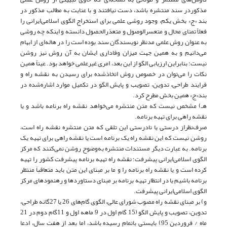
مذکوردر سند منتشره باشد، دست نیافتند و با عنایت به مطالب مذکور در
بند «ج» بخش یکم، وجود روشی علمی برای استخراج الگوی اسلامی‌ایرانی را
فعلاً تمنای محال و متعسرالوصول و متعذر‌الحصول دانسته و اینکه چه روشی
به عنوان روش علمی مدنظر نویسندگان سند بوده است را در هاله‌ای از ابهام
می‌دانیم و به همین جهت میزان وفاداری ایشان به آن روش نیز روشن
نیست؛ بنابراین ارزیابی الگو از این بعد، امری غیرعلمی خواهد بود. عیناً همین
نکات را می‌توان در خصوص روش اتخاذشده برای رسیدن به نقشه راه و
فرایند طراحی، تدوین، تصویب و پایش الگو در تکمیل موارد اشاره‌شده در
بند«ج» همین بخش مطرح کرد.
هـ) مشخص نیست که متن منتشره می‌خواهد نقشه راه برنامه باشد و یا
نقشه راهی برای تهیه برنامه.
صرف‌نظراز درستی یا نادرستی این تلقی که متن منتشره نقشه راه است،
روشن نیست که این نقشه راه یک برنامه است یا نقشه راهی برای تهیه یک
برنامه. به عبارت دیگر مستندات منتشره به‌وضوح روشن نمی‌کنند که مرکز
الگوی اسلامی‌ایرانی پیشرفت؛ نقشه راه تهیه برنامه پیشرفت کشور را تهیه
کرده است و یا نقشه راه برنامه را و ما بر مبنای این متن باید متعاقباً منتظر
برنامه باشیم یا در انتظار تهیه برنامه بر مبنای دستاوردها و رهنمودهای مرکز
الگوی اسلامی‌ایرانی پیشرفت.
و) بر مبنای نقشه راه مصوب شورای عالی، الگوی گام‌های 26 یا 27‌گانه طراحی،
تدوین، تصویب و پایش الگو (15 گام اول در 9 ماهه اول و 11گام دوم در 21
ماه / فروردین 95) بایستی باتمام رسیده باشد، اما بعد از هفت سال، ادعا