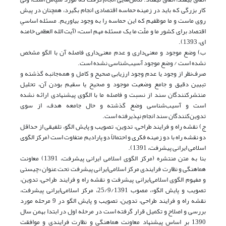
کار بزرگی که باید در زمینه حماسه‌ اقتصادی انجام بگیرد، همچنان در پیش
روی ماست و ما موظفیم که این حماسه را به وجود بیاوریم. مسئله اساسیِ
اقتصاد برای کشور ما و ملّت ما یک مسئله مهم است» (آیت الله العظمی خامنه
ای، 1393).
ب) وضع موجود و معنی‌داری و عدم معنی‌داری فاصله آن با الگو مشخص
نشده است / وضع موجود آسیب‌شناسی نشده است.
صرف‌نظر از وجود یا عدم وجود ارزیابی صحیح و کامل و همه‌جانبه گذشته و
تبیین دقیق و جامع وضعیت موجود و صحیح یا سقیم بودن آن، تحلیل
منتشر‌کنندگان سند از نسبت و فاصله ما با الگوی پیشنهادی ارائه نشده
است و آسیب‌شناسی وضع گذشته و حال جامعه هدف، از سوی
تدوین‌کنندگان سند انجام نپذیرفته است.
ج) نقشه راه و فرایند طراحی، تدوین، تصویب و پایش الگو، تلفیقی از حداقل
دو نقشه راه با دو زمینه فکری و احتمالاً دو پارادیم متفاوت است (مرکز الگوی
اسلامی ‌ایرانی پیشرفت، 1391).
بنا به متن منتشره (مرکز الگوی اسلامی ‌ایرانی پیشرفت، 1391) معاونت
هماهنگی و نظارت فرایندی مرکز اسلامی‌ایرانی پیشرفت‌ تحت عنوان «چیستی
و مفهوم الگوی اسلامی‌ایرانی پیشرفت و نقشه راه و فرایند طراحی، تدوین،
تصویب و پایش الگو»، مصوب 25/9/1391، مرکز اسلامی‌ایرانی پیشرفت،
نقشه راه و فرایند طراحی، تدوین، تصویب و پایش الگو در 9 مرحله مورد
بررسی و اصلاح و تکمیل قرار گرفته است در مرحله اول در ابتدا بهمن سال
1390 بر اساس پیشنهاد معاونت هماهنگی و نظارت فرایندی و موافقت