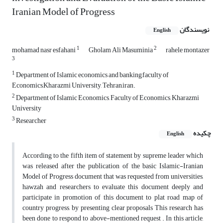
Iranian Model of Progress
نویسندگان
English
1
2
mohamad nasr esfahani
Gholam Ali Masuminia
rahele montazer
3
1
Department of Islamic economics and banking,faculty of
Economics,Kharazmi University, Tehran,iran.
2
Department of Islamic Economics, Faculty of Economics, Kharazmi
University
3
Researcher
چکیده
English
According to the fifth item of statement by supreme leader which
was released after the publication of the basic Islamic-Iranian
Model of Progress document that was requested from universities,
hawzah and researchers to evaluate this document deeply and
participate in promotion of this document to plat road map of
country progress, by presenting clear proposals This research has
been done to respond to above-mentioned request . In this article,