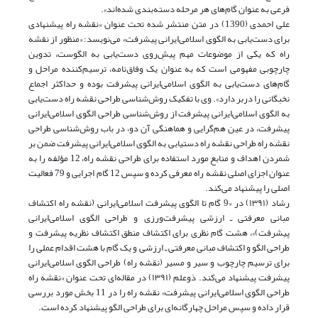
فرعی به عنوان گام‌های هر مرحله دسته‌بندی شده‌اند».
علی احمدی (1390) در متن منتشر شده تحت عنوان «نقشه راه پیشنهادی
برای دست‌یابی به الگوی اسلامی‌ایرانی پیشرفت» می‌نویسد: «‌منظور از نقشه
راه که یکی از موضوعات مهم پیش‌ِروی دست‌یابی به الگوست، تدوین
چارچوبی مفهومی است که به عنوان یک وفاق‌نامه، ترسیم‌کننده مراحل و
گام‌های دست‌یابی به الگوی اسلامی‌ایرانی پیشرفت بوده و حداکثر اجماع
نخبگانی را دربر دارد». وی با تفکیک روش‌شناسی طراحی نقشه راه دست‌یابی
به الگوی اسلامی‌ایرانی پیشرفت از روش‌شناسی طراحی الگوی اسلامی‌ایرانی
پیشرفت، در عین هم‌گرایی و هماهنگی آن دو، در باب روش‌شناسی طراحی
نقشه راه طراحی نقشه راه دستیابی به الگوی اسلامی‌ایرانی پیشرفت ضمن بر
شمردن اهداف و منابع‌ مورد استفاده برای طراحی نقشه راه، 12 مؤلفه را به
عنوان اجزای اصلی نقشه راه معرفی کرده و سپس 12 گام اجرایی و 79 فعالیت
اصلی را پیشنهاد می‌کند.
رشاد (۱۳۹۱) در «9 گام تا الگوی پیشرفت اسلامی‌ایرانی (نقشه راه اکتشاف
مبانی معرفتی ـ ارزشی پیشرفت‌ورزی و طراحی الگوی اسلامی‌ایرانی
پیشرفت)»، هشت گام نظری برای اکتشاف منطق اکتشاف نظریه پیشرفت و
طراحی الگو و اکتشاف مبانی معرفتی ـ ارزشی و یک گام با هشت اقدام عملی را
برای ترسیم چارچوب و سیر و مسیر (نقشه راه) طراحی الگوی اسلامی‌ایرانی
پیشرفت پیشنهاد می‌کند.‌ ذوعلم (۱۳۹۱) در مقاله‌ای تحت عنوان «نقشه راه
طراحی الگوی اسلامی‌ایرانی پیشرفت» نقشه راه را در 11 بخش مورد بررسی
قرار داده و سپس مراحل چهارگانه‌ای برای طراحی الگو پیشنهاد کرده است.