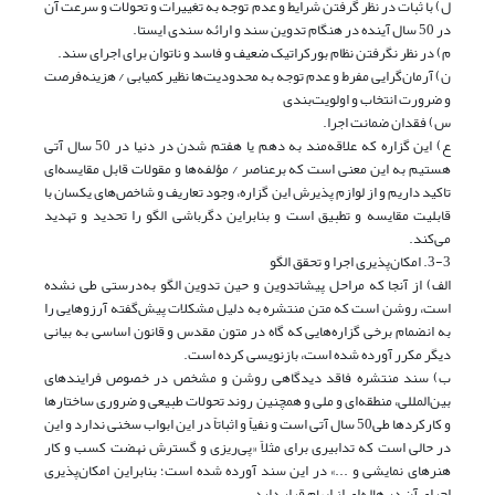
ل) با ثبات در نظر گرفتن شرایط و عدم توجه به تغییرات و تحولات‌ و سرعت آن
در 50 سال آینده در هنگام تدوین سند و ارائه سندی ایستا.
م) در نظر نگرفتن نظام بورکراتیک ضعیف و فاسد و ناتوان برای اجرای سند.
ن) آرمان‌گرایی مفرط و عدم توجه به محدودیت‌ها نظیر کمیابی / هزینه‌فرصت
و ضرورت انتخاب و اولویت‌بندی
س) فقدان ضمانت اجرا.
ع) این گزاره که علاقه‌مند به دهم یا هفتم شدن در دنیا در 50 سال آتی
هستیم به این معنی است که برعناصر / مؤلفه‌ها و مقولات قابل مقایسه‌ای
تاکید داریم و از لوازم پذیرش این گزاره، وجود تعاریف و شاخص‌های یکسان با
قابلیت مقایسه و تطبیق است و بنابراین دگرباشی الگو را تحدید و تهدید
می‌کند.
3-3. امکان‌پذیری اجرا و تحقق الگو
الف) از آنجا که مراحل پیشا‌تدوین و حین تدوین الگو به‌درستی طی نشده
است، روشن است که متن منتشره به دلیل مشکلات پیش‌گفته آرزوهایی را
به انضمام برخی گزاره‌هایی که گاه در متون مقدس و قانون اساسی به بیانی
دیگر مکرر آورده شده است، بازنویسی کرده است.
ب) سند منتشره فاقد دیدگاهی روشن و مشخص در خصوص فرایندهای
بین‌المللی، منطقه‌ای و ملی و همچنین روند تحولات طبیعی و ضروری ساختارها
و کارکردها طی50 سال آتی است و نفیاً و اثباتاً در این ابواب سخنی ندارد و این
در حالی است که تدابیری برای مثلاً «پی‌ریزی و گسترش نهضت کسب و کار
هنرهای نمایشی و ...» در این سند آورده شده است؛ بنابراین امکان‌پذیری
اجرای آن در هاله‌ای از ابهام قرار دارد.