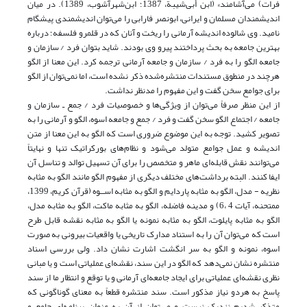
فرات) مى‌آشامند» (ابن أبی‌شیبة، 1387؛ ابن‌شهر‌آشوب، 1389). در میان
اندیشمندان مسلمان و ایرانی، ابونصر فارابی را می‌توان اندیشمندی پیشگام
نامید. وی شالوده اندیشه آرمانی را ریخت و آنان که در قلمرو فلسفه؛ درباره
بهترین جامعه به بحث پرداختند پیرو وی بودند. شاید بتوان فرد / سازمان و
جامعه الگو را به فرد / سازمان و جامعه آرمانی ترجمه کرد. این معنا از الگو
هرچند در منطوق مستندات منتشره‌شده ذکر نشده است، اما نمی‌توان از الگو
برای جوامع سخن گفت و این مفهوم را مد‌نظر نداشت.
از این منظر صرفاً می‌توان از ویژگی‌ها و خصوصیات فرد / جمع ـ سازمان و
جامعه / اجتماع الگو سخن گفت و فرد / جمع و جامعه اسوه، الگو و آرمانی را به
تصویر کشید. توجه به این موضوع ضروری است که الگو به این معنا از متن
اندیشه و عمل جوامع متولد می‌‌شود و نظام‌های بورکراتیک تنها و نهایتاً
می‌توانند نقش قابله‌ای ماهر و متخصص را برای آن تسهیل توالد و تناسل آن
ایفا کنند. البته برداشت‌های مختلف دیگری از مفهوم الگو مانند الگو به مثابه
نظریه - مدل، الگو به مثابه پاردایم و الگو به مثابه اســوه‌ (قرآن کریم، 1399،
ممتحنه، آیات 4 ،6) و مدینه فاضله، الگو به مثابه ماکت، الگو به مثابه مدل،
الگو به مثابه پایلوت، الگو به مثابه نمونه یا الگو به مثابه نقشه قابل طرح
است که می‌توان آن را به استناد مدارک تاریخی یا واقعیات بیرونی به صورت
اسوه، نمونه و الگو به سر انگشت اشارت نشان داد. ولی بررسی اسناد
منتشره نشان نمی‌دهد که الگو در این سند، نقشه‌ای عملیاتی است و یا مبانی
نظری نقشه‌ای عملیاتی برای ایجاد جامعه‌ای آرمانی و یا توقع و انتظار ما از سند
پاسخ به هردو نیاز مذکور است. سند منتشره قطعاً به معنای گوناگونی که
متذکر شدیم نزدیک نیست و می‌توان از آن به عنوان برنامه‌ای جامع و