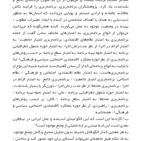
بلندمدت یاد کرد. پژوهشگران‌ برنامه‌ریزی، برنامه‌ریزی را فرایند تلاش
عاقلانه، عالمانه و ارادی مستمر و پویایی می‌دانند که انسان‌ها به منظور
دست‌یابی به هدف یا اهداف مشخصی در آینده با ایجاد تغییرات مطلوب /
بهینه‌ در وضعیت موجود به عمل می‌آورند. البته همان‌گونه که می‌دانید
می‌توان از انواع برنامه‌ریزی به اعتبارهای مختلف سخن گفت، از جمله
برنامه‌ریزی به اعتبار نظام‌های اقتصادی؛ برنامه‌ریزی اعتبار جامعیت؛ به
اعتبار الزام در اجرا؛ از نظر مدت‌زمان اجرا؛ به اعتبار حوزه شمول جغرافیایی
برنامه؛ به اعتبار نحوه تهیه برنامه؛ به اعتبار سطح برنامه؛ بر حسب روش‌های
برنامه‌ریزی؛ از نظر حوزه عملکرد (اقتصادی، اجتماعی، سیاسی و فرهنگی)؛ لذا
با عنایت به انواع برنامه‌ای که از آن سخن گفتیم سند منشره شبیه این نوع از
برنامه‌ریزی‌هاست‌: به اعتبار نظام اقتصادی، اجتماعی و فرهنگی / نظام
اسلامی؛ برنامه‌ریزی اعتبار جامعیت / برنامه‌ریزی جامع؛ به اعتبار الزام در
اجرا / برنامه‌ریزی مختلط؛ از نظر مدت زمان اجرا / دورن‌گر یا بسیار بلندمدت؛
به اعتبار حوزه شمول جغرافیایی برنامه / ملی؛ به اعتبار نحوه تهیه برنامه /
برنامه‌ریزی مختلط؛ به اعتبار سطح برنامه / کلان؛ بر حسب روش‌های
برنامه‌ریزی / راهبردی؛ از نظر حوزه عملکرد (اقتصادی، اجتماعی، سیاسی و
فرهنگی) / همه‌جانبه.
ب) اگرادعا این است که این الگو مبنای اندیشه و عمل ایرانی در نیم‌قرن
بعدی است، این ادعا مبتنی بر چه تحلیلی از وضع موجود است؟
به هر معنایی که از الگو قائل باشیم، بدون تحلیل صحیح و کامل وضع موجود،
نه ما، بلکه هیچ جامعه‌ای نمی‌تواند آینده‌ای برای خود تصور کند و ساختن /