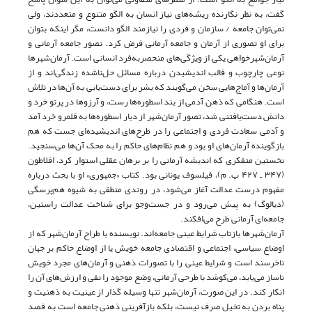
گفت، به نظر نگارنده ریشه‌های نیاز انسان به الگو متنوع و متعددند، ولی
نمی‌توان جامعه / سازمان و فردی را نیازمند الگو دانست، مگر اینکه بتوان
برای او تصوری از آرمان و جامعه آرمانی فرض کرد. تصور جامعه آرمانی و
آرمان‌شهر‌خواهی یکی از ویژگی‌های منحصربه‌فرد انسانی است. آرمان‌شهرها
نوعی چارچوب و قالب اندیشیدن درباره مسائل حل‌ناشده زندگی‌اند و از
آرمان‌ها و آماج‌هایی سخن می‌گویند که بشر برای دست‌یابی به آن‌ها در تلاش
است. هنگامی که ذهن آدمی از بند اسطوره‌ها رست، و آرزوها در پرتو خرد و
دانش دست‌یافتنی شد، تصور آرمان‌شهر از دیار اسطوره‌ها به قلمرو خرد آمد
و آدمی سعادت فردی و اجتماعی را در طرح‌های اندیشیده‌ای جست که هم
بازگوینده آرمان‌های او بود و هم نظام‌های حاکم را به محک آن‌ها می‌سنجید.
نخستین متفکری که اندیشه آرمانی را بر برهان عقلی استوار کرد، افلاطون
(۳۴۷ ـ ۴۲۷ پ. م)، فیلسوف یونانی بود. کتاب «جمهوری» او با بحث درباره
مفهوم درست عدالت آغاز می‌شود، در روندی منطقی به شیوه هم‌پرسگی
(دیالوگ) به پیش می‌رود و در جست‌وجو برای شناخت عدالت راستین،
جامعه‌ای آرمانی طرح می‌افکند.
آرمان‌شهرها بازتاب شرایط عینی جامعه‌اند. نویسنده یا طراح آرمان‌شهر که از
اوضاع سیاسی، اجتماعی و اقتصادی جامعه خویش یا از اوضاع حاکم بر جهان
ناخرسند است و شرایط عینی را با تصورات ذهنی و آرمان‌های مجرد خویش
ناساز می‌یابد، می‌کوشد با طرحی آرمانی، وضع موجود را نفی و ارزش‌های آن را
انکار کند. در این صورت، آرمان‌شهر تنها وسیله گذار از عینیت به ذهنیت و
پناه بردن به تخیل صرف نیست، بلکه بازآفرینی ذهنی جامعه است به قصد