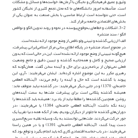
وثیق و عمیق فرهیختگان و نخبگان با آرمان‌ها، خواسته‌ها و مسائل و مشکلات
است. متأسفانه امروز دانشگاه‌های ما که محل تجمع کثیری از نخبگان کشور
است، حتی نتواسته است ارتباط‌ مناسبی با بخش صنعت به عنوان یکی از
بخش‌های اقتصادی جامعه برقرار کند.
3-2. اشکالات و خطاهای به‌وقوع‌پیوسته در نحوه و روند تدوین الگو و نواقص
الگو / سند منتشره
الف) ارزیابی گذشته و تبینی ولو ناقص از وضع موجود ارائه نشده است.
در مجموع اسناد منتشره در پایگاه اطلاع‌رسانی مرکز اسلامی‌ایرانی پیشرفت،
هیچ‌گونه تبیینی از وضع موجود ارائه نشده است. این در حالی است که بدون
ارزیابی صحیح و کامل و همه‌جانبه گذشته و تبیین دقیق و جامع وضعیت
فعلی نمی‌توان از برنامه‌ریزی برای حال و آینده سخن گفت. همان‌گونه که
رهبری مکرر به این موضوع اشاره کرده‌اند. ایشان می‌فرمایند: «آری، این
پیوند با گذشته است که حال و آینده را رقم می‌زند» (آیت‌الله العظمی
خامنه‌ای، 1370) و در جایی دیگر می‌فرمایند: «در گذشته نباید متوقف ماند؛
همیشه گذشته پلکانی است برای پیشرفت ملت‌ها به سمت آینده‌های
روشن. همچنین گذشته‌ها را مطلقاً نباید از یاد برد؛ همیشه باید گذشته‌ها را
زنده نگه داشت» (آیت‌الله العظمی خامنه‌ای، 1384) یا می‌فرمایند: «در
دوران‌های گذشته ما جلوتر از دیگران بودیم، بعد از آنکه همه‌ دنیا تقریباً یک
جور حرکت می‌کردند، ملت‌هایی توانستند به یک وسیله‌ نقلیه‌ سریع‌السیری
دست پیدا کنند» (آیت‌الله العظمی خامنه‌ای، 1391) و یا در همین راستا
می‌فرمایند: «در باب حماسه‌ اقتصادی کاری که باید انجام بگیرد و توقع بود که
اتفاق بیفتد، اتفاق نیفتاد. تلاش‌هایی انجام گرفت که مورد سپاس است، ولی