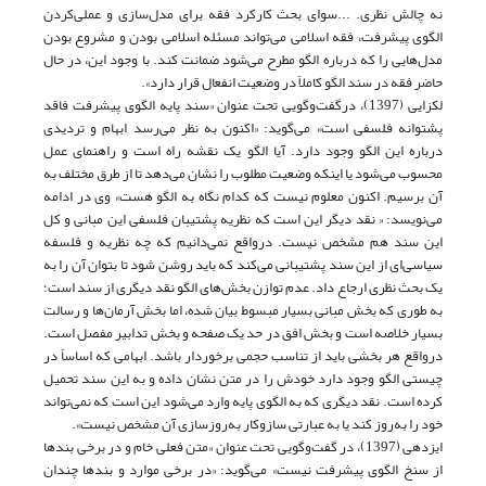
نه چالش نظری. ...سوای بحث کارکرد فقه برای مدل‌سازی و عملی‌کردن
الگوی پیشرفت، فقه اسلامی می‌تواند مسئله اسلامی بودن و مشروع بودن
مدل‌هایی را که درباره الگو مطرح می‌شود ضمانت کند. با وجود این، در حال
حاضر فقه در سند الگو کاملاً در وضعیت انفعال قرار دارد».
لکزایی (1397)، درگفت‌وگویی تحت عنوان «سند پایه الگوی پیشرفت فاقد
پشتوانه فلسفی است» می‌گوید: «اکنون به نظر می‌رسد ابهام و تردیدی
درباره این الگو وجود دارد. آیا الگو یک نقشه راه است و راهنمای عمل
محسوب می‌شود یا اینکه وضعیت مطلوب را نشان می‌دهد تا از طرق مختلف به
آن برسیم. اکنون معلوم نیست که کدام نگاه به الگو هست» وی در ادامه
می‌نویسد‌: « نقد دیگر این است که نظریه پشتیبان فلسفی این مبانی و کل
این سند هم مشخص نیست. درواقع نمی‌دانیم که چه نظریه و فلسفه
سیاسی‌ای از این سند پشتیبانی می‌‌کند که باید روشن شود تا بتوان آن را به
یک بحث نظری ارجاع داد. عدم توازن بخش‌های الگو نقد دیگری از سند است؛
به طوری که بخش مبانی بسیار مبسوط بیان شده، اما بخش آرمان‌ها و رسالت
بسیار خلاصه است و بخش افق در حد یک صفحه و بخش تدابیر مفصل است.
درواقع هر بخشی باید از تناسب حجمی برخوردار باشد. ابهامی که اساساً در
چیستی الگو وجود دارد خودش را در متن نشان داده و به این سند تحمیل
کرده است. نقد دیگری که به الگوی پایه وارد می‌شود این است که نمی‌تواند
خود را به‌روز کند یا به عبارتی سازوکار به‌روز‌سازی آن مشخص نیست».
ایزدهی (1397)، در گفت‌وگویی تحت عنوان «متن فعلی خام و در برخی بندها
از سنخ الگوی پیشرفت نیست» می‌گوید: «در برخی موارد و بندها چندان