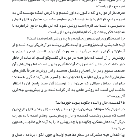
نظریه‌پردازی است؟
صرف‌نظر از مواردی که تاکنون یادآور شدیم و با فرض اینکه نویسندگان به
نظریه جامع، فرا‌نظریه یا منظومه فکری معلوم، مشخص، مدون و قابل قبولی
دسترسی داشته‌اند، لازم است روشن شود که این نظریه جامع، فرانظریه یا
منظومه فکری محصول کدام نظام نظریه‌پردازی است.
ح) آینده‌نگاری برای نیم‌قرن چگونه و با چه روشی انجام شده است؟
آینده‌اندیشی، آینده‌پژوهشی و آینده‌نگاری ریشه در آرمان‌گرایی داشته و از
آرمان‌شهر‌گرایی مایه می‌گیرد و ضرورت آن برای انسان نوعی غریزی و
روشن‌تر از آن است که بخواهیم در مورد آن گفت‌وگو کنیم، اما نباید از خاطر
دور داشت در حالی که ضرورت آینده‌نگاری بدیهی است، اما روش‌های آن
متعدد، متنوع و در حال اصلاح و تکمیل هستند و این روش‌ها صرفاً تلاش‌های
سازمان‌یافته‌ای برای مقابله با محدودیت‌ها و آسیب‌های آینده‌نگری هستند؛
بنابراین حداقل سؤالی که می‌توان از نویسندگان سند پاسخ آن را انتظار
داشت این است که روشی علمی به کار گرفته‌شده برای پیش‌بینی نیم‌قرن
آتی چیست؟
ط) گذشته، حال و آینده چگونه پیوند خورده‌اند؟
در صورتی که سؤالات پیشین پاسخ درستی یابند، سؤال بعدی قابل طرح، این
است که تبیین وضعیت گذشته و حال و پیش‌بینی اوضاع آینده یا به عبارت
دیگر آینده‌های ممکن، چگونه و با چه روشی ما را به آینده‌ای مطلوب رهنمون
می‌شود؟
ی) فقدان فهم مشترک در سطح مفاهیم اولیه‌ای چون الگو / برنامه / مدل و