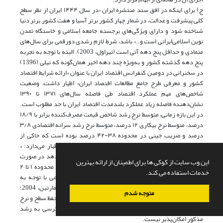
ج) برای اینکه در افق سند منتشره ایران «در سال ۱۴۴۴ ایران از نظر سطح
کلی پیشرفت و عدالت، در شمار چهار کشور برتر آسیا و هفت کشور برتر دنیا
شناخته ‌شود و دارای ویژگی‌های برجسته جامعه اسلامی و خاستگاه تمدن
نوین اسلامی‌ایرانی است و..» باشد، شرط لازم رشدی دو‌رقمی برای سال‌های
متمادی و حداقل پنج دهه آتی است (تیراول، 2003). البته با توجه به تجربه
پنج دهه گذشته کشور و به‌ویژه چند دهه اخیر همان‌گونه که نیلی (1396)
در سخنرانی در دومین کنفرانس اقتصاد ایران با عنوان «ارائه شرایط اقتصاد
کشور و معرفی طرح جامع مطالعات اقتصاد ایران» اظهار داشت، وضعیت
شاخص‌های مهم عملکرد اقتصاد طی فاصله سال‌های ۱۳۷۱ تا ۱۳۹۰
نشان‌دهنده فاصله زیاد عملکرد بلندمدت اقتصاد ایران با حد مطلوب است.
در این بازه زمانی، متوسط نرخ رشد شاخص قیمت مصرف‌کننده برابر با ۱۸/۹
درصد، متوسط نرخ بیکاری ۱۲ درصد، متوسط نرخ رشد سرانه اقتصادی ۳/۸
درصد و ضریب جینی در محدوده ۳۸-۴۲ درصد بوده است که حاکی از
متوسط نرخ رشدی حدود چهار درصد است. وی همچنین اظهار می‌دارد: «
الگوی کلان‌سنجی طرح جامع مطالعات اقتصاد ایران نشان می‌دهد در صورت
این وب سایت از کوکی ها برای اطمینان از ارائه بهترین
تداوم روند بلندمدت اقتصاد، نرخ رشد اقتصادی سرانه در محدوده ۱ تا ۲
خدمات استفاده می کند.
درصد قرار خواهد گرفت» و از آنجا که اساساً رشد دو‌رقمی با توجه به
روند‌های (بارو، 2007) جاری و گذشته (بارو، و سالا ـ آی ـ مارتین، 2004؛
متوجه شدم
تودارو. و اسمیت، 2009) و همچنین محدودیت‌هایی که برای حفظ سطح و نرخ
رشد (رومر، 2012) طی پنج دهه آتی وجود دارد، عملاً دسترسی به رشد
مذکور امکان‌پذیر نیست.