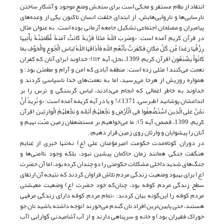
انتقاد از نظام مستقر و محکی است برای سنجش وضع موجود و آشکار ساختن
نارسایی‌ها و ناروایی‌هایش. از ابتدای خلقت انسان تاکنون یکی از وعده‌های
پیامبران و مصلحان اجتماعی تشکیل جامعه آرمانی بوده است. به عنوان مثال
در قرآن کریم آمده است: «وَضَرَبَ اللّهُ مَثَلاً قَرْیَةً کَانَتْ آمِنَةً مُّطْمَئِنَّةً یَأْتِیهَا
رِزْقُهَا رَغَدًا مِّن کُلِّ مَکَانٍ فَکَفَرَتْ بِأَنْعُمِ اللّهِ فَأَذَاقَهَا اللّهُ لِبَاسَ الْجُوعِ وَالْخَوْفِ بِمَا
کَانُواْ یَصْنَعُونَ (قرآن کریم، 1399، نحل، آیه ۱۱۲)؛ خداوند (براى آنان که کفران
نعمت مى‌کنند) مثلى زده است: منطقه آبادى که امن و آرام و مطمئن بود؛ و
همواره روزیش از هرجا مى‌رسید، اما به نعمت‌هاى خدا ناسپاسى کردند و
خداوند به خاطر اعمالى که انجام مى‌دادند، لباس گرسنگى و ترس را بر
اندامشان پوشانید (طبرسی، 1371)»! و یا در آیه کریمه آمده است: «وَ نُرِیدُ أَنْ
نَمُنَّ عَلَی الَّذِینَ اسْتُضْعِفُوا فِی الْأَرْضِ وَ نَجْعَلَهُمْ أَئِمَّه وَ نَجْعَلَهُمُ الْوارِثِینَ (قرآن
کریم، 1399، قصص، آیه 5): ما می‌خواهیم بر مستضعفان زمین منّت نهیم و
آنان را پیشوایان و وارثان روی زمین قرار دهیم».
در دوران کوتاه‌مدت حکومت امیرمؤمنان علی (ع) نه‌تنها خبری از غنایم
هنگفت جنگی همانند زمان حاکمان پیشین نبود، بلکه وجود نا‌امنی‌ها و
جنگ‌های شدید داخلی مشکلات حکومتی را دو چندان کرده بود، اما آن حضرت
(ع) برای بهبود وضعیت زندگی مردم تلاش فراوان کردند که نتیجه آن ارتقای
سطح زندگی مردم کوفه بود، چنان‌که خود حضرت (ع) وضعیت معیشتی
مردم کوفه را این‌گونه بیان کردند: «تمام مردم کوفه داراى زندگى مرفهى
هستند، حتى پایین‌ترین افراد نان گندم مى‌خورند (توجه داشته باشید نان جو
خوراک فقیران بود) و خانه و سرپناهى دارند و از آب آشامیدنى گوارایى (آب