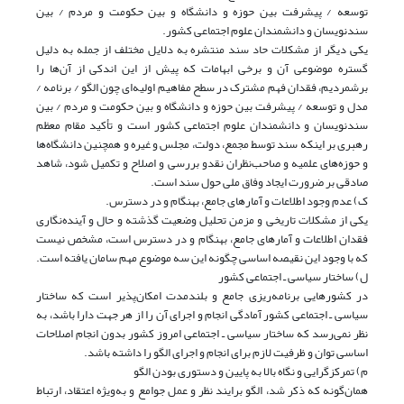
توسعه / پیشرفت بین حوزه و دانشگاه و بین حکومت و مردم / بین
سند‌نویسان و دانشمندان علوم اجتماعی کشور.
یکی دیگر از مشکلات حاد سند منتشره به دلایل مختلف از جمله به دلیل
گستره موضوعی آن و برخی ابهامات که پیش از این اندکی از آن‌ها را
برشمردیم، فقدان فهم مشترک در سطح مفاهیم اولیه‌ای چون الگو / برنامه /
مدل و توسعه / پیشرفت بین حوزه و دانشگاه و بین حکومت و مردم / بین
سند‌نویسان و دانشمندان علوم اجتماعی کشور است و تأکید مقام معظم
رهبری بر اینکه سند توسط مجمع، دولت، مجلس و غیره و همچنین دانشگاه‌ها
و حوزه‌های علمیه و صاحب‌نظران‌ نقدو بررسی و اصلاح و تکمیل شود، شاهد
صادقی بر ضرورت ایجاد وفاق ملی حول سند است.
ک) عدم وجود اطلاعات و آمارهای جامع، بهنگام و در دسترس.
یکی از مشکلات تاریخی و مزمن تحلیل وضعیت گذشته و حال و آینده‌نگاری
فقدان اطلاعات و آمارهای جامع، بهنگام و در دسترس است، مشخص نیست
که با وجود این نقیصه اساسی چگونه این سه موضوع مهم سامان یافته است.
ل) ساختار سیاسی ـ اجتماعی کشور
در کشورهایی برنامه‌ریزی جامع و بلندمدت‌ امکان‌پذیر است که ساختار
سیاسی ـ اجتماعی کشور آمادگی انجام و اجرای آن را از هر جهت دارا باشد، به
نظر نمی‌رسد که ساختار سیاسی ـ اجتماعی امروز کشور بدون انجام اصلاحات
اساسی توان و ظرفیت لازم برای انجام و اجرای الگو را داشته باشد.
م) تمرکز‌گرایی و نگاه بالا به پایین و دستوری بودن الگو
همان‌گونه که ذکر شد، الگو برایند نظر و عمل جوامع و به‌ویژه اعتقاد، ارتباط