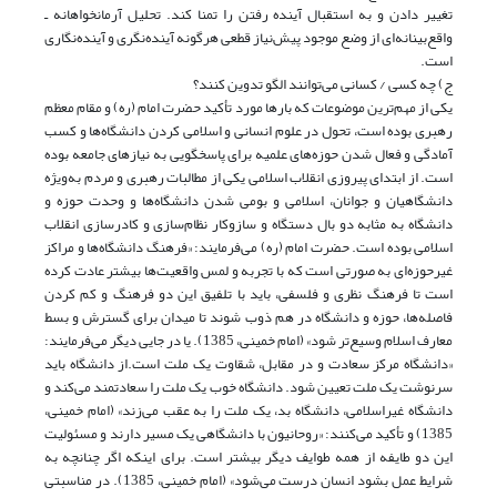
تغییر دادن و به استقبال آینده رفتن را تمنا کند. تحلیل آرمانخواهانه ـ
واقع‌بینانه‌ای از وضع موجود پیش‌نیاز قطعی هرگونه آینده‌نگری و آینده‌نگاری
است.
ج) چه کسی / کسانی می‌توانند الگو تدوین کنند؟
یکی از مهم‌ترین موضوعات که بارها مورد تأکید حضرت امام (ره) و مقام معظم
رهبری بوده است، تحول در علوم انسانی و اسلامی کردن دانشگاه‌ها و کسب
آمادگی و فعال شدن حوزه‌های علمیه برای پاسخگویی به نیازهای جامعه بوده
است. از ابتدای پیروزی انقلاب اسلامی یکی از مطالبات رهبری و مردم‌ به‌ویژه
دانشگاهیان و جوانان، اسلامی و بومی شدن دانشگاه‌ها و وحدت حوزه و
دانشگاه به مثابه دو بال دستگاه و سازو‌کار نظام‌سازی و کادرسازی‌ انقلاب
اسلامی بوده است. حضرت امام (ره) می‌فرمایند: «فرهنگ دانشگاه‌ها و مراکز
غیرحوزه‌ای به صورتی است که با تجربه و لمس واقعیت‌ها بیشتر عادت کرده
است تا فرهنگ نظری و فلسفی، باید با تلفیق این دو فرهنگ و کم کردن
فاصله‌ها، حوزه و دانشگاه در هم ذوب شوند تا میدان برای گسترش و بسط
معارف اسلام وسیع‌تر شود» (امام خمینی، 1385). یا در جایی دیگر می‌فرمایند:
«دانشگاه مرکز سعادت و در مقابل، شقاوت یک ملت است.از دانشگاه باید
سرنوشت یک ملت تعیین شود. دانشگاه خوب یک ملت را سعادتمند می‌کند و
دانشگاه غیراسلامی، دانشگاه بد، یک ملت را به عقب می‌زند» (امام خمینی،
1385) و تأکید می‌کنند: «روحانیون با دانشگاهی یک مسیر دارند و مسئولیت
این دو طایفه از همه طوایف دیگر بیشتر است. برای اینکه اگر چنانچه به
شرایط عمل بشود انسان درست می‌شود» (امام خمینی، 1385). در مناسبتی