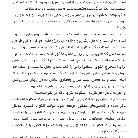
اسناد تولیدشده و وضعیت حال نظام برنامه‌ریزی وجود نداشته است و
نسبتی بین تجارب گذشته وضعیت فعلی و متن منتشره وجود ندارد.
هـ) با توجه به تأکید بر «روش علمی‌» روش تدوین الگو چیست و چه تفاوتی با
روش تدوین برنامه‌ها، سیاست‌های کلی و سندهای پیشین‌ و در حال اجرا
دارد؟
در متن سند منتشره ادعا شده است که سند «... بر طبق روش‌های علمی و با
استفاده از دستاوردهای بشری و مطالعه آینده‌پژوهانه تحولات جهانی طراحی
شده...»، متأسفانه نگارندگان تا این لحظه علی‌رغم کاوش‌های مستمر و طولانی
به نسخه‌ای که حاوی تبینی از روش علمی مذکور باشد، دست نیافته است و با
عنایت به مطالب مذکور در بند «ج» همین بخش، نگارندگان وجود روشی علمی
برای استخراج الگوی اسلامی‌ایرانی را فعلاً تمنای محال دانسته و اینکه چه
روشی به عنوان روش علمی مدنظر نویسندگان سند بوده است، در هاله‌ای از
ابهام است و به همین جهت میزان وفاداری ایشان به آن روش نیز روشن
نیست؛ بنابراین ارزیابی الگو از این بعد، امری غیرعلمی خواهد بود.
و) نظریه جامع / فرا‌نظریه / منظومه نظری حاکم بر الگو چیست؟
صرف‌نظر از مواردی که تاکنون یادآور شدیم و با فرض اینکه کلیه اشکالات
ذکر شده و کاستی‌های مذکور مرتفع شود، تولید الگو با گستره مد‌نظر
نویسندگان محترم، الزاماً بایستی بر نظریه جامعی / فرا‌نظریه‌ای یا منظومه
فکری معلوم، مشخص، مدون، قابل قبول و دردسترسی، ابنتا یابد.
بررسی‌های ما حکایت از وجود چنین پشتوانه مسنجم فکری با مشخصات
پیش‌گفته ندارد.
ز) اگر نظریه جامع / فرا‌نظریه / منظومه نظری‌ وجود دارد، محصول کدام نظام