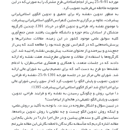
مورخه 25/9/91 پس از انجام اصلاحاتی طرح مشترک را به ‌صورتی که در این
مجموعه ملاحظه می‌فرمایید تصویب کرد.
به منظور تدوین «نقشه راه برای تحقیق و تدوین الگوی اسلامی‌ایرانی
پیشرفت»، علاوه بر برگزاری نخستین کنفرانس الگوی اسلامی‌ایرانی پیشرفت
با موضوع نقشه راه، طراحی و تدوین الگو در خرداد 1391، چندین کارگروه
متشکل از استادان بنام حوزه و دانشگاه مأموریت یافتند ضمن جمع‌آوری
کلیه سوابق علمی موجود کشور در این زمینه، مقالات، سخنرانی‌ها و
پرسش‌نامه‌هایی که در کنفرانس توزیع شده بود را مطالعه کنند که پس از
جمع‌بندی و بهره‌مندی از محتوای منتخب، پیش‌نویس نقشه راه تهیه شد. این
کارگروه‌ها با استفاده از مقالات و محتوای مطرح‌شده، هفت نقشه راه ارائه
دادند که در جلسات متعدد، با همکاری و همفکری صاحب‌نظران، با ادغام
نقشه‌ها دو طرح به دست آمد که برای تصمیم نهایی به شورای عالی ارائه
شد. شورای عالی مرکز نیز در جلسه مورخه 25/9/1391 «نقشه راه طراحی،
تدوین، تصویب و پایش الگو» را تصویب کرد که از سوی رئیس شورای عالی
برای اجرا ابلاغ شد (مرکز الگوی اسلامی ایرانی پیشرفت، 1395).
د) مبانی، روش و چگونگی رسیدن به نقشه راه و فرایند طراحی، تدوین،
تصویب و پایش الگو، تلفیقی در هاله‌ای از ابهام است؟
در تبیین سؤال و اشکال مطروحه در بند «د». با توجه به تأکید بر «روش علمی‌»
و اینکه روش تدوین الگو چیست و چه تفاوتی با روش تدوین برنامه‌ها،
سیاست‌های کلی و سندهای پیشین‌ و در حال اجرا دارد؟ در‌ بخش یکم این
مقاله، اشاره کردیم که‌ متأسفانه نگارندگان تا لحظه نگارش این مقاله علی‌رغم
کاوش‌های مستمر و طولانی به نسخه‌ای که حاوی تبیینی از روش علمی