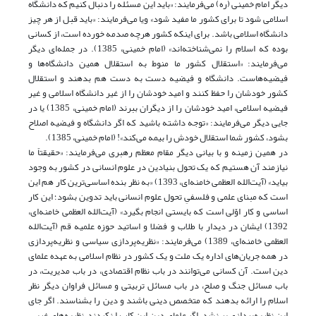
دیگر امام خمینی (ره) می‌فرمایند: «باید این مسئله را دنبال کنیم که دانشگاه
اسلامی شود تا برای کشور ما مفید شود» ویا می‌فرمایند: «باید قبل از هر چیز
دانشگاه اسلامی باشد. برای اینکه کشور هرچه صدمه خورده است، از کسانی
بوده که اسلام را نمی‌شناخته‌اند» (امام خمینی، 1385). در جمله‌ای دیگر
می‌فرمایند: «استقلال کشور ما منوط به استقلال همین دانشگاه‌ها و
فیضیه‌هاست. دانشگاه و فیضیه دست به دست هم بدهند و استقلال
کشور خودشان را حفظ کنند و امید خودشان را از غیر دانشگاه اسلامی و غیر
فیضیه اسلامی، امید خودشان را از دیگران ببرند (امام خمینی، 1385) یا در
جایی دیگر می‌فرمایند: «توجه داشته باشید که اگر دانشگاه و فیضیه اصلاح
بشود، کشور شما استقلال خودش را بیمه می‌کند»! (امام خمینی، 1385).
در همین زمینه و با‌ بیانی دیگر مقام معظم رهبری می‌فرمایند: «حقیقتاً ما
نیازمند آن هستیم که یک تحول بنیادین در علوم انسانى در کشور به وجود
بیاید» (آیت‌الله العظمی خامنه‌ای، 1393) «به نظر بنده اساسی‌ترین کار هم این
است که مبنای علمی و فلسفیِ تحول علوم انسانی باید تدوین بشود؛ این کار
اساسی و کار اوّلی است که بایستی انجام بگیرد» (آیت‌الله العظمی خامنه‌ای،
1392) ایشان در دیدار با طلاب و فضلا و اساتید حوزه علمیه قم‌ (آیت‌الله
العظمی خامنه‌ای، 1389) می‌فرمایند: «نظریه‌پردازی سیاسی و نظریه‌پردازی
در همه‌ جریان‌های اداره‌ یک ملت و یک کشور در نظام اسلامی به عهده‌ علمای
دین است. آن کسانی می‌توانند در باب نظام اقتصادی، در باب مدیریت، در
باب مسائل جنگ و صلح، در باب مسائل تربیتی و مسائل فراوان دیگر نظر
اسلام را ارائه بدهند که متخصص دینی باشند و دین را بشناسند. اگر جای
این نظریه‌پردازی پر نشد، اگر علمای دین این کار را نکردند، نظریه‌های غربی،