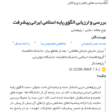
بررسی و ارزیابی الگوی پایه اسلامی ایرانی پیشرفت
نوع مقاله : علمی - پژوهشی
نویسندگان
3
2
1
محمد نصر اصفهانی
غلامعلی معصومی نیا
راحله منتظر
1
تهران ،انتهای خیابان طالقانی - بعد از تقاطع بهار-دانشکده اقتصاد
2
گروه اقتصاد اسلامی دانشکده اقتصاد دانشگاه خوارزمی
3
پژوهشگر
10.32598/JMSP.7.4.2
چکیده
این پژوهش درپی انتشار سند و بیانیه ای تحت عنوان «سند الگوی پایه
اسلامی ایرانی پیشرفت» که در بند پنجم آن از دانشگاه ها، حوزه های
علمیه و صاحبنظران خواسته شده است که « این سند را عمیقاً بررسی
نمایند و با ارائه پیشنهادهای مشخص برای ارتقای آن بیش از پیش در
ترسیم هدف و مسیر پیشرفت کشور مشارکت جویند»، و در پاسخ به