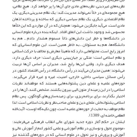
نظریه‌های غیردینی، نظریه‌های مادی جای آن‌ها را پر خواهد کرد. هیچ نظامی،
هیچ مجموعه‌ای در خلأ نمی‌تواند مدیریت کند؛ یک نظام مدیریتی دیگری، یک
نظام اقتصادی دیگری، یک نظام سیاسی دیگری که ساخته و پرداخته‌ اذهان
مادی است، می‌آید جایگزین می‌شود؛ همچنان که در آن مواردی که این خلأها
محسوس شد و وجود داشت، این اتفاق افتاد. اینکه بنده درباره‌ علوم انسانی
در دانشگاه‌ها و خطر این دانش‌های ذاتاً مسموم هشدار دادم ـ هم به
دانشگاه‌ها، هم به مسئولان ـ به خاطر همین است. این علوم انسانی‌ای که
امروز رایج است، محتواهایی دارد که ماهیتاً معارض و مخالف با حرکت اسلامی
و نظام اسلامی است؛ متکی بر جهان‌بینی دیگری است؛ حرف دیگری دارد،
هدف دیگری دارد. وقتی این‌ها رایج شد، مدیران بر اساس آن‌ها تربیت
می‌شوند؛ همین مدیران می‌آیند در رأس دانشگاه، در رأس اقتصاد کشور، در
رأس مسائل سیاسی داخلی، خارجی، امنیت، غیره و غیره قرار می‌گیرند.
حوزه‌های علمیه و علمای دین پشتوانه‌هایی هستند که موظف‌اند نظریات
اسلامی را در این زمینه از متون الهی بیرون بکشند، مشخص کنند، آن‌ها را در
اختیار بگذارند، برای برنامه‌ریزی، برای زمینه‌سازی‌های گوناگون. پس نظام
اسلامی پشتوانه‌اش علمای دین و علمای صاحب‌نظر و نظریات اسلامی است؛ لذا
نظام موظف به حمایت از حوزه‌های علمیه است، چون تکیه‌گاه اوست» (آیت‌الله
العظمی خامنه ای، 1389).
ایشان در حکم آغاز دوره‌ جدید شورای عالی انقلاب فرهنگی می‌فرمایند:
«موضوع تحول و نوسازی در نظام آموزشی و علمی کشور اعم از آموزش عالی و
آموزش و پرورش و نیز تحول در علوم انسانی که در دوره‌های گذشته نیز