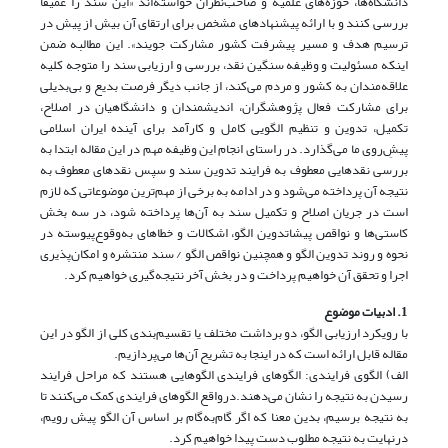
دانشگاه‌ها، حوزه‌های علمیه و صاحب‌نظران خواسته‌اند «این سند را عمیقاً
بررسی کنند و با ارائه پیشنهادهای مشخص برای ارتقای آن بیش از پیش در
ترسیم هدف و مسیر پیشرفت کشور مشارکت جویند». این مطالبه ضمن
اینکه مسئولیت و وظیفه سنگین نقد، بررسی و ارزیابی سند را متوجه کلیه
علاقه‌مندان به کشور و مردم می‌کند، از جانب دیگر فرصت بدیع و بی‌بدیلی
برای مشارکت فعال پژوهشگران، اندیشمندان و دانشگاهیان در اصلاح،‌
تکمیل، تدوین و تنظیم الگویی کامل و کارآمد برای آینده ایران اسلامی
پیش‌ِروی ما می‌گذارد. در راستای انجام این وظیفه مهم در این مقاله ابتدا به
بررسی نقدهایی معطوف به فرایند تدوین سند و سپس نقدهای معطوف به
نتیجه آن پرداخته می‌شود و در ادامه به برخی از مهم‌ترین موضوعاتی که لازم
است در جریان اصلاح و تکمیل سند به آن‌ها پرداخته شود، در سه بخش
کاستی‌ها و نواقص پیشاتدوین الگو، اشکالات و خطاهای به‌وقوع‌پیوسته در
نحوه و روند تدوین الگو و همچنین نواقص الگو / سند منتشره و امکان‌پذیری
اجرا و تحقق آن خواهیم پرداخت و در بخش آخر نتیجه‌گیری خواهیم کرد.
1. ادبیات موضوع
با رویکرد ارزیابی الگو، دو برداشت مختلف یا تقسیم‌بندی کلی از الگو در این
مقاله قابل ارائه است که در اینجا به تشریح آن‌ها می‌پردازیم.
الف) الگوی فرایندی: الگوهای فرایندی الگوهایی هستند که مراحل فرایند
رسیدن به نتیجه را نشان می‌دهند.درواقع الگوهای فرایندی کمک می‌کنند تا
به نتیجه برسیم، بدین معنا که اگر گام‌به‌گام بر اساس آن الگو پیش رویم،
درنهایت به نتیجه مطلوب دست پیدا خواهیم کرد.