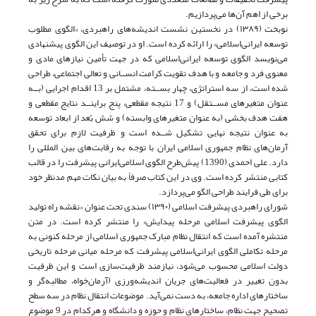
برخی از اهم آن‌ها می‌پردازیم.
نوبخت (۱۳۸۹) در نخستین نشست اندیشه‌های راهبردی، «الگوی مطلوب
توسعه ایرانی‌اسلامی» را ارائه کرده است. او در توصیف این الگوی پیشنهادی
می‌نویسد الگوی توسعه ایرانی‌اسلامی که در جهت تأمین نیازهای مادی و
معنوی فرد و جامعه و با هدف تقویت کرامت انســانی و تعالی اجتماعی، طراحی
شده است، از سه استراتژی، چهار بســته، مشتمل بر 13 اقدام اجرایی (بــه
عنوان متغیرهای مســتقل) و 17 نتیجه مقطعی، پنج براینــد نتایج مقطعی و
هفت هدف بخشی (به عنوان متغیرهای وابسته) و شش بُعد از ابعاد توسعه
به عنوان نتیجه نهایی تشکیل شــده است و ظرفیت لازم برای تحقق
آرمان‌های نظام جمهوری اسلامی ایران با توجه به رقابت‌های بین المللی را
دارد. علی احمدی (1390) پیش‌طرح الگوی اسلامی‌ایرانی پیشرفت را در قالب
کتابی منتشر کرده است. وی در این کتاب صرفاً به بیان نکات مهم مد‌نظر خود
برای طی فرایند طراحی الگو می‌پردازد.
شورای راهبردی پیشرفت اسلامی (۱۳۹۰) سندی تحت عنوان «نقشه راه تولید
الگوی پیشرفت اسلامی مرحله پیدایش» را منتشر کرده است. در متن
منتشره آمده است که انتقال نظام مبارک جمهوری اسلامی از مرحله کنونی به
مرحله تکاملی الگوی ایرانی‌اسلامی پیشرفت که مرحله میانی مرحله تاریخی
دولت اسلامی محسوب می‌شود، نیازمند ظرفیت‌سازی است و این ظرفیت
بدون تغییر در فعالیت‌های جریان اندیشه‌ورزی (آرمان‌خواه، مطالبه‌گر و
ساختارهای اداره جامعه، به دست نمی‌آید. موضوعات انتقال نظام در سه سطح
تصحیح جهت نظام، ساختارهای نظام و حوزه و دانشگاه و هرکدام در 9 موضوع