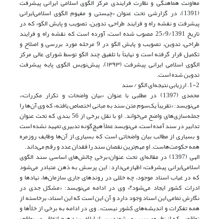
معاونت هماهنگی و نظارت فرایندی مرکز الگوی اسلامی ‌ایرانی پیشرفت
(1391)، در گزارشی تحت عنوان «چیستی و مفهوم الگوی اسلامی‌ایرانی
پیشرفت و نقشه راه و فرایند طراحی، تدوین، تصویب و پایش الگو» که در
تاریخ 25/9/1391 مصوب شده است، آورده است که نقشه راه و فرایند
طراحی، تدوین، تصویب و پایش الگو در 9 مرحله مورد بررسی و اصلاح و
تکمیل قرار گرفته است و نهایتاً با تلفیق چند الگو توسط شورای عالی مرکز
الگوی اسلامی ‌ایرانی پیشرفت (۱۳۹۳)، پیش‌نویس الگوی پایه پیشرفت
تدوین شده است.
1-2. ارزیابی نتیجه‌ای الگو / سند
محمدی (1397) در مطلبی با عنوان «بیان واضحات و تکرار مکررات»،
می‌نویسد: «تقریباً یک‌سوم متن سند به مبانی اختصاص یافته» که وی آن‌ها را
جمله‌سازی‌های واضح می‌خواند. او با نقل برخی از 56 بندی که تحت عنوان
تدابیر در سند آمده است، می‌نویسد عملاً هیچ‌گونه تدبیری تمهید نشده است
و بسیاری از مطالب بیان واضحاتی است که بسیاری از آن‌ها وظایف روزمره
همه حکومت‌هاست. او مهم‌ترین نقصان سند را فقدان عدد و رقم می‌داند.
الهی (1397) در مقاله‌ای تحت عنوان«برخی چالش‌های اساسی سند الگوی
اسلامی‌ایرانی پیشرفت» اظهارمی‌دارد: این پرسش به ذهن متبادر می‌شود
که در غیاب اسناد موجود، چه خللی در روندهای جاری سازمان‌ها، نهادها و
ادرات کشور ایجاد می‌شود؟» وی در ادامه می‌نویسد: «مشکل جدی در
نگارش تمامی این اسناد وجود دارد و آن این است که این اسناد، برخاسته از
همه تفکرات و اندیشه‌های کشور نیست». وی در ادامه به برخی از خلأها و
نواقصی که از نظر وی سبب می‌شوند پس از ابلاغ سند هیچ اتفاقی در «واقع»