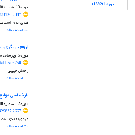
دوره 1 (1392)
دوره 10، شماره 40، زمستان 1401، صفحه
331126.2387
کبری خرم، اسماعی
مشاهده مقاله
لزوم بازنگری سیاس
دوره 6، ویژه‌نامه سال 1397، پاییز 1398، صفحه
al.Issue.750
رحمان حبیبی
مشاهده مقاله
بازشناسی موانع
دوره 12، شماره 48، زمستان 1403، صفحه
429837.2667
مهدی احمدی، ناصر
مشاهده مقاله