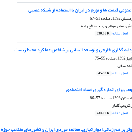
مومی قیمت ها و تورم در ایران با استفاده از شبکه عصبی
51-67
، صابر مولایی، زینب حلاج زاده
اصل مقاله
638.86 K
رمایه گذاری خارجی و توسعه انسانی بر شاخص عملکرد محیط زیست
55-75
طمه سخی
اصل مقاله
452.8 K
ی برای اندازه گیری فساد اقتصادی
57-86
کریمی گلنار
اصل مقاله
734.06 K
وثر بر هم زمانی ادوار تجاری، مطالعه موردی ایران و کشورهای منتخب حوزه م