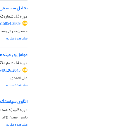
تحلیل سیستمی‌ ف
دوره 13، شماره 52، زمستان 1404، صفحه
515854.2809
حسین حیرانی، محم
مشاهده مقاله
عوامل و زمینه‌ه
دوره 14، شماره 53، بهار 1405
549126.2845
علی احمدی
مشاهده مقاله
الگوی سیاستگذا
دوره 5، ویژه نامه اقتصاد مقاومتی، زمستان 1396، صفحه
یاسر رمضان نژاد
مشاهده مقاله