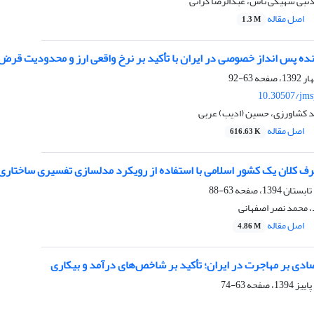
دنبی شهیکی تاش، عبدالرضا کرانی
اصل مقاله
1.3 M
نده پس انداز خصوصی در ایران با تأکید بر نرخ واقعی ارز و محدودیت قرض
63-92
10.30507/jms
د کشاورزی، حسین (ادیب) عربی
اصل مقاله
616.63 K
کلان یک کشور اسلامی با استفاده از رویکرد مدلسازی تفسیری ساختاری (ISM
63-88
، محمد نصر اصفهانی
اصل مقاله
4.86 M
صادی بر مهاجرت در ایران؛ تأکید بر شاخص‌های درآمد و بیکاری
63-74