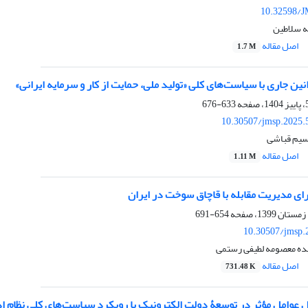
10.32598/J
ه سلاطین
اصل مقاله
1.7 M
نین جاری با سیاست‌های کلی «تولید ملی، حمایت از کار و سرمایه ایرانی»
633-676
10.30507/jmsp.2025.
یم قباشی
اصل مقاله
1.11 M
رای مدیریت مقابله با قاچاق سوخت در ایران
654-691
10.30507/jmsp.
یده معصومه لطیفی رستمی
اصل مقاله
731.48 K
 عوامل مؤثر در توسعۀ دولت الکترونیک با رویکرد سیاست‌های کلی نظام ا