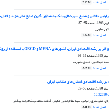
اصل مقاله
2.57 M
بازایابی داخلی و منابع سپرده‌ای بانک به منظور تأمین منابع مالی مولد و ف
65-87
اکبر مظهری
اصل مقاله
1.84 M
تصادی ایران، کشورهای MENA و OECD با استفاده از روش گشتاور تعمیم یافته
65-96
رشته عبداللهی، مهدی بصیرت
اصل مقاله
2.79 M
ه بر رشد اقتصادی استان‌های منتخب ایران
66-85
10.32598/
دی، علی نظری زانیانی، سید نظام الدین مکیان، فاطمه دهقانی شاهزاده بیگمی
اصل مقاله
2.18 M