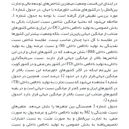
در ابتدای این قسمت وضعیت مهم­‌ترین شاخص‌های توسعه مالی و تجارت
بین‌الملل را درکشورهای منتخب خاورمیانه با جهان، در جدول شماره 1،
مورد بررسی تطبیقی قرار گرفته است. با توجه به جدول شماره 1،
ملاحظه می‌شود که نه‌تنها میانگین شاخص نسبت اعتبارات بانکی به
بخش خصوصی به تولید ناخالص داخلی (DC) در ایران و تمامی کشورهای
منتخب از میانگین جهانی پایین‌­تر است، بلکه وضعیت بیشتر این کشورها
در مقایسه با کل دنیا چندان مناسب نیست. مقایسه شاخص نسبت
نقدینگی به تولید ناخالص داخلی (M) و نسبت عرضه پول به تولید
ناخالص داخلی (BM) نشان می‌دهند که در کشورهای لبنان و اردن این
شاخص‌ها بالاتر از میانگین جهانی قرار دارند. نسبت سرمایه‌گذاری
داخلی به تولید ناخالص داخلی (FD) در کشور یمن منفی و در کشور کویت
نیز علی‌رغم اینکه در اکثر کشورهای خاورمیانه این نسبت بالاتر از
میانگین جهانی قرار دارد در حدود 12 درصد است. همچنین در جدول
شماره 1 مشاهده می‌شود که نسبت تجارت به تولید ناخالص داخلی (TR)
در کشورهای ایران و مصر کمتر از میانگین نسبت جهانی است و در بقیه
کشورهای منتخب این نسبت بالاتر از میانگین جهانی قرار دارد (جدول
شماره 2).
جدول شماره 3 همبستگی بین متغیرها را نشان می‌دهد. متغیرهای
نسبت نقدینگی یا M2 به تولید ناخالص داخلی و عرضه پول به صورت
منفی، به تجارت بین‌الملل و به صورت مثبت، به نسبت اعتبارات
تخصیص‌یافته به بخش خصوصی به تولید ناخالص داخلی و نسبت