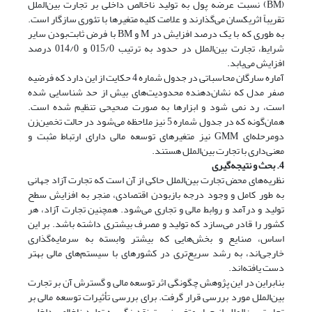
(BM) نسبت عرضه پول به تولید ناخالص داخلی بر تجارت بین‌الملل
تقریباً اثریکسان می‌گذارند و علامت کلیه متغیرها با تئوری سازگار است.
به طوری که با یک درصد افزایش در M و BM با فرض ثابت‌بودن سایر
شرایط، تجارت بین‌­الملل در حدود به ترتیب 015/0 و 014/0 درصد
افزایش می‌‌‌یابد.
آماره سارگان محاسباتی در جدول شماره 4 حکایت از این دارد که فرضیه
صفر مدل که نشان‌دهنده محدودیت‌های بیش از حد شناسایی شده
است، رد نمی شود و ابزارها به صورت صحیحی تنظیم شده است.
همان‌گونه که در جدول شماره 5 نیز ملاحظه می‌­شود در حالت تخمین‌زن
دو‌مرحله‌ای GMM نیز متغیرهای توسعه مالی دارای ارتباط مثبت و
معنی‌داری با تجارت بین‌الملل هستند.
4. بحث و نتیجه‌گیری
نظریه‌های محض تجارت بین‌الملل حاکی از آن است که تجارت آزاد جهانی
به طور کامل و وجود درجه بازبودن اقتصادی، منجر به افزایش سطح
تولید و درآمد و روابط مالی و تجاری می‌‌شود. همچنین تجارت آزاد، هر
کشور را قادر می‌‌سازد که تولید و مصرف بیشتری داشته باشد. بر این
اساس، صنایع و بخش‌هایی که بیشتر وابسته به سرمایه‌گذاری
خارجی‌اند، به رشد سریع‌تری در کشورهای با سیستم‌های مالی بهتر
دست یافته‌اند.
بنابراین در این پژوهش چگونگی اثر توسعه مالی و گسترش آن بر تجارت
بین‌الملل مورد بررسی قرار گرفت. برای بررسی تأثیرات توسعه مالی بر
تجارت بین‌الملل از چهار متغیر نسبت نقدینگی به تولید ناخالص داخلی،