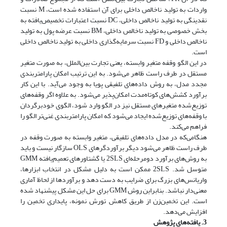
واردات به تولید ناخالص داخلی برای آن استفاده شده است، M نسبت
نقدینگی به تولید ناخالص داخلی، DC نسبت اعتبارات تخصیص‌یافته به
بخش خصوصی به تولید ناخالص داخلی، BM نسبت عرضه پول به تولید
ناخالص داخلی و FD نسبت سرمایه‌گذاری داخلی به تولید ناخالص داخلی
است.
در این الگو وقفه متغیر وابسته، یعنی تجارت بین‌الملل، به صورت متغیر
مستقل در طرف راست ظاهر می‌‌شود. به این ترتیب امکان پارامتربندی
مجدد مدل، به روش داده‌های تلفیقی پویا به وجود می‌‌آید. با این کار
برآورد کشش‌های کوتاه‌مدت امکان‌پذیر می‌شود. به علاوه اگر وقفه‌های
توزیع‌شده متغیرهای مستقل نیز در الگو وارد شود، الگوی خود‌برگردان
با وقفه‌های توزیع‌شده ایجاد می‌‌شود که امکان پارامتربندی غنی‌تر الگو را
فراهم می‌کند.
هنگامی‌‌که در مدل داده‌های تلفیقی، متغیر وابسته به صورت وقفه در
طرف راست ظاهر می‌‌شود دیگر برآوردگرهای OLS سازگار نیست و باید
متوسل شد. 2SLS ممکن است به دلیل مشکل در انتخاب ابزارها،
واریانس‌های بزرگ برای ضرایب به دست دهد و برآوردها از لحاظ آماری
معنی‌دار نباشد. بنابراین روش GMM برای حل این مشکل پیشنهاد شده
است. این تخمین‌زن از طریق کاهش تورش نمونه، پایداری تخمین را
افزایش می‌‌دهد.
3. یافته‌های پژوهش