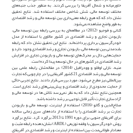
خاورمیانه و شمال آفریقا را بررسی کردند. به منظور جذب جنبه‌های
مختلف توسعه مالی، شش شاخص مختلف استفاده شد. نتایج تحقیق
نشان داد که که هیچ رابطه معنی‌داری بین توسعه مالی و رشد اقتصادی
به طور واضح مشاهده نمی‌شود.
کنانی و فوجیو (2012) در مطالعه‌ای به بررسی رابطه بین توسعه مالی،
بازبودن تجاری و رشد اقتصادی در کشور مالاوی با استفاده از مدل
خودرگرسیون برداری پرداخته‌اند. نتایج این تحقیق نشان داد که رابطه
بلندمدتی بین توسعه مالی، بازبودن تجاری و رشد اقتصادی وجود دارد و
حمایت‌هایی دال بر محرک‌های توسعه مالی و بازبودن تجاری در افزایش
رشد اقتصادی در کشورهای در حال توسعه پیدا کرده است.
من­یه، نازلی اوقلو و وودرافیل (2014) در مقاله‌شان رابطه علمی بین
توسعه مالی و رشد اقتصادی 21 کشور آفریقایی را در چارچوبی که تجارت
بین‌المللی نیز مطرح می‌شود، مورد بررسی قرار دادند. نتایج تجربی حاکی
از حمایت محدودی از رشد اقتصادی و پیش‌بینی‌های رشد تجاری است.
همچنین نتایج نشان داد که به نظر نمی‌رسد تلاش ها در توسعه مالی و
آزادسازی تجارت تأثیر قابل توجهی بر رشد داشته باشد.
صلاح‌الدین و گائو (2016) استفاده از اینترنت، توسعه مالی و بازبودن
تجارت بر رشد اقتصادی را با استفاده از داده‌های سری زمانی سالانه
برای آفریقای جنوبی برای دوره 1991 تا 2013 برآورد کرد. نتایج برآورد
روش خود‌رگرسیون با وقفه توزیعی (ARDL) نشان‌دهنده رابطه مثبت و
معنادار طولانی‌مدت بین استفاده از اینترنت و رشد اقتصادی در آفریقای