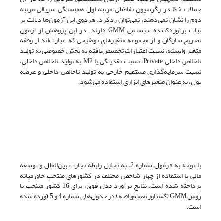
جملات خطا در رگرسیون تفاضلی مرتبه اول همبستگی سریالی مرتبه
دوم را نشان نمی‌‌دهند، نمی‌‌توان رد کرد. هردوی این آزمون‌ها دلالت بر
ثبات برآوردکننده سیستمی GMM دارند. در این پژوهش از آزمون
تصریح سارگان و از مجموعه متغیرهای توضیحی که عبارت‌اند از وقفه
متغیر وابسته، نسبت اعتبارات تخصیص‌یافته به بخش خصوصی به تولید
ناخالص داخلی Private، نسبت نقدینگی یا M2 به تولید ناخالص داخلی،
نسبت سرمایه‌گذاری مستقیم خارجی به تولید ناخالص داخلی و عرضه
پول، به عنوان متغیرهای ابزاری استفاده می‌‌شود.
با توجه به فرمول شماره 2، به تحلیل رابطه تجارت بین‌الملل و توسعه
مالی با استفاده از چهار شاخص مختلف در کشورهای منتخب خاورمیانه
پرداخته شده است. نتایج برآورد مدل فوق، برای 16 کشور منتخب با
روش GMM (گشتاور تعمیم‌یافته) در جدول‌های شماره 4 و 5 آورده شده
است.