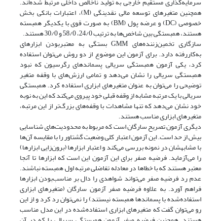
سرمایه‌گذاری مستقیم خارجی به تولید ناخالص داخلی مرتبط شده‌اند.
همچنین متغیرهای توسعه مالی نقدینگی (M)، اعتبارات بانکی بخش
خصوصی (DC) و عرضه پول (BM) به صورت قوی با یکدیگر همبسته
هستند، همبستگی بین شاخص‌ها به ترتیب 24/0، 58/0 و 30/0 هستند.
سازگاری تخمین‌زننده‌های GMM بستگی به معتبر‌بودن ابزار‌های
به‌کاررفته دارد. برای آزمون این موضوع از دو روش می­‌توان استفاده
کرد، یکی آزمون همبستگی سریالی پسماندهای رگرسیون که نبود
همبستگی سریالی را نشان می‌دهد و تمامی ارزش­‌های با وقفه متغیر
توضیحی را می‌توان به عنوان متغیرهای ابزاری استفاده کرد. همبستگی
سریالی با یک مرتبه مشابه از وقفه قبلی خود پیروی می‌کند که این به نوبه
خود نشان می‌دهد که تنها مشاهدات با وقفه‌های بزرگ‌تر از این مرتبه،
متغیرهای ابزاری مناسب هستند.
دیگری آزمون تصریح سارگان است که مربوط به محدودیت‌های شناسایی
بیش از حد است. این آزمون اعتبار کلی وضعیت گشتاور را با مقایسه آن‌ها
با مشابهشان در نمونه بررسی می‌کند و اعتبار ابزارها (برون‌زایی ابزارها)
را می‌آزماید. فرضیه صفر برای این آزمون این است که ابزارها تا آنجا
معتبر هستند که با خطاها در معادله تفاضلی مرتبه اول همبسته نباشند.
عدم رد فرضیه صفر می‌‌تواند شواهدی را دال بر مناسب‌بودن ابزارها
فراهم آورد. به علاوه فرضیه صفر آزمون سارگان (متغیرهای ابزاری
استفاده‌شده با پسماندها همبسته نیستند) را نمی‌‌توان رد کرد و از این
رو می‌‌توان گفت که متغیرهای ابزاری استفاده‌شده در این مدل مناسب
هستند. همچنین فرضیه صفر آزمون همبستگی سریالی را که در آن