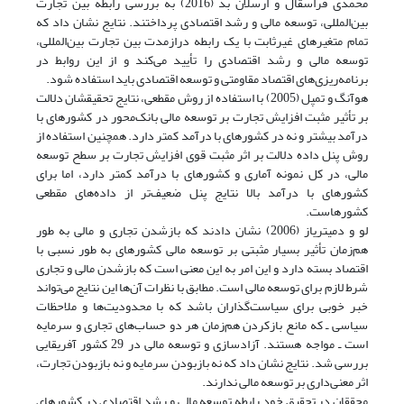
محمدی قراسقال و ارسلان بد (2016) به بررسی رابطه بین تجارت
بین‌المللی، توسعه مالی و رشد اقتصادی پرداختند. نتایج نشان داد که
تمام متغیرهای غیرثابت با یک رابطه درازمدت بین تجارت بین‌المللی،
توسعه مالی و رشد اقتصادی را تأیید می‌کند و از این روابط در
برنامه‌ریزی‌های اقتصاد مقاومتی و توسعه اقتصادی باید استفاده شود.
هوآنگ و تمپل (2005) با استفاده از روش مقطعی، نتایج تحقیقشان دلالت
بر تأثیر مثبت افزایش تجارت بر توسعه مالی بانک‌محور در کشورهای با
درآمد بیشتر و نه در کشورهای با درآمد کمتر دارد. همچنین استفاده از
روش پنل داده دلالت بر اثر مثبت قوی افزایش تجارت بر سطح توسعه
مالی، در کل نمونه آماری و کشورهای با درآمد کمتر دارد، اما برای
کشورهای با درآمد بالا نتایج پنل ضعیف‌تر از داده‌های مقطعی
کشورهاست.
لو و دمیتریاز (2006) نشان دادند که بازشدن تجاری و مالی به طور
هم‌زمان تأثیر بسیار مثبتی بر توسعه مالی کشورهای به طور نسبی با
اقتصاد بسته دارد و این امر به این معنی است که بازشدن مالی و تجاری
شرط لازم برای توسعه مالی است. مطابق با نظرات آن‌ها این نتایج می‌تواند
خبر خوبی برای سیاست‌گذاران باشد که با محدودیت‌ها و ملاحظات
سیاسی ـ که مانع بازکردن هم‌زمان هر دو حساب‌های تجاری و سرمایه
است ـ مواجه هستند. آزاد‌سازی و توسعه مالی در 29 کشور آفریقایی
بررسی شد. نتایج نشان داد که نه بازبودن سرمایه و نه بازبودن تجارت،
اثر معنی‌داری بر توسعه مالی ندارند.
محققان در تحقیق خود رابطه توسعه مالی و رشد اقتصادی در کشورهای