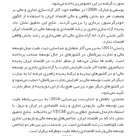
صورت گرفته در این خصوص پرداخته می‌شود.
یوسفی و مبارک (2008) در مطالعه خود آثار آزاد‌سازی تجاری و مالی بر
وضعیت هر دو بخش واقعی و مالی اقتصاد ایران با استفاده از الگوی
خودرگرسیون برداری را بررسی کردند. نتایج این تحقیق نشان داد
پدیده آزادسازی تجاری بر رشد اقتصادی و توسعه مالی در اقتصاد ایران
تأثیر مثبتی دارد، اما آزادسازی مالی اثر معنی‌داری بر رشد بخش واقعی
اقتصاد ندارد.
راستی (2011) به بررسی آثار متقابل و شناسایی جهت علیت میان توسعه
مالی و تجارت بین‌الملل در کشورهای در حال توسعه منتخب پرداخته
است. یافته ها نشان می‌دهد از منظر تجارت در اقتصاد ایران پدیده
دنباله‌روی تقاضا (اثر مثبت افزایش تجارت یا آزادسازی تجاری بر توسعه
مالی) و در کشورهای نیجریه و ترکیه پدیده راهبری عرضه (یا به عبارت
دیگر اثر مثبت توسعه مالی بر افزایش تجارت بین‌الملل) حمایت می‌شود و
در کشورهای دیگر مورد بررسی، هیچ یک از این دو پدیده از منظر تجارت
تأیید نمی‌شود.
محمدی، ناظمان و خداپرست پیرسرایی (2014) به بررسی رابطه علیت
بین توسعه مالی، باز‌بودن تجاری و رشد اقتصادی در ایران و نروژ، با
استفاده ازمدل تصحیح خطای برداری (VECM) پرداخته‌اند. نتایج تحقیق
نشان داد که در اقتصاد ایران، شاخص­‌های توسعه مالی و باز‌بودن تجاری
علت کوتاه‌­مدت رشد اقتصادی است. در بلندمدت نیز بین هر دو شاخص
توسعه مالی و رشد اقتصادی رابطه علیت دوطرفه برقرار است.