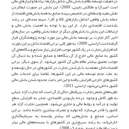
درحقیقت توسعه نظام یا بخش مالی شامل بازارها، نهادها و ابزارهای مالی
است (مهرآرا و طلاکش نایینی، 2009). این بخش در صورت ایفا‌کردن
نقش مفید واسطه‌ای در تخصیص بهینه منابع به همه بخش‌های اقتصاد از
جمله بخش واقعی (شامل بازارهای کالا و کار)، سهم عمده‌ای در رشد
بلندمدت اقتصادی دارد. از این رو با توجه به اهمیت بخش مالی و
ارتباطات این بخش با بخش‌های دیگر از جمله بخش واقعی، در سال‌های
اخیر آثار تجارت بر توسعه بخش مالی نیز مورد توجه پژوهشگران قرار
گرفته است (راستی، 2009). به طور کلی، برخی اقتصاددانان بر این باورند
که افزایش تجارت در یک کشور موجب افزایش نیاز صنایع و بنگاه‌های آن
کشور به منابع مالی خارج از آن بنگاه‌ها و صنایع شده و به دنبال آن
موجب تعمیق بیشتر نظام مالی آن کشور می‌شود. از سوی دیگر، برخی
اقتصاددانان معتقدند با بازشدن تجارت در کشورهای در حال توسعه و
به علت عدم توسعه مالی در این کشورها، تقاضا برای خدمات مالی
کشورهای خارجی افزایش یافته و این امر باعث محدود‌شدن بخش مالی
کشور داخلی می‌شود (راستی، 2011).
نظریه‌های محض تجارت بین‌الملل حاکی از آن است که تجارت آزاد جهانی
به طور کامل و وجود درجه بازبودن اقتصادی، منجر به افزایش سطح
تولید و درآمد و روابط مالی و تجاری می‌‌شود. همچنین تجارت آزاد هر
کشور را قادر می‌‌سازد که تولید و مصرف بیشتری داشته باشد. بر این
اساس، صنایع و بخش‌هایی که بیشتر وابسته به سرمایه‌‌گذاری
خارجی‌اند، به رشد سریع‌تری در کشورهای با سیستم‌های مالی بهتر
دست یافته‌اند (یوسفی و مبارک، 2008).