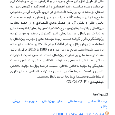
مالی از طریق افزایش سطح پس‌انداز و افزایش سطح سرمایه‌گذاری
می‌تواند زمینه مناسب رشد اقتصادی را فراهم کند و گروهی نیز، به
انتقال توسعه مالی بر رشد اقتصادی از طریق تأثیرات آن بر تخصیص
منابع و کارایی سرمایه تأکید دارند. در این پژوهش، با توجه به اهمیت
بخش مالی و نقش آن در عملکردهای اقتصادی و از جمله تجارت
بین‌الملل و با توجه به این موضوع که ادبیات مربوط به ارتباط توسعه مالی
و تجارت بین‌الملل در سال‌های اخیر گسترش یافته و مورد توجه
پژوهشگران قرار گرفته است، ارتباط توسعه مالی و تجارت بین‌الملل با
استفاده از روش پانل پویای GMM برای 16 کشور منطقه خاورمیانه
بررسی شده است. نتایج برازش در دوره 1980 تا 2016 حاکی از تأثیر
مثبت توسعه مالی بر تجارت بین‌الملل است. شاخص نسبت اعتبارات
بانکی به بخش خصوصی به تولید ناخالص داخلی، شاخص نسبت
نقدینگی به تولید ناخالص داخلی، نسبت عرضه پول به تولید ناخالص
داخلی و نسبت سرمایه‌گذاری داخلی به تولید ناخالص داخلی دارای
ارتباط مثبت و معنی‌داری با تجارت بین‌الملل هستند.
طبقه‌بندی :
G3، G4، C5، F1
کلیدواژه‌ها
رشد اقتصادی
توسعه مالی
تجارت بین‌الملل
خاورمیانه
روش
پانل
20.1001.1.23452544.1398.7.27.4.4