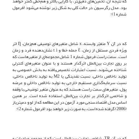
که نتیجه آن، تخمین‌های دقیق‌تر، با کارایی بالاتر و هم‌خطی کمتر خواهد
بود. مدل رگرسیون در حالت کلی به شکل زیر نوشته می‌شود (فرمول
شماره 1):
که در آن Y متغیّر وابسته، x شامل متغیرهای توصیفی هم‌زمان، Ƞ اثر
ویژه فردی مستقل از زمان، Ɛ جمله خطا و t ,i نشان‌دهنده فرد و زمان
است. سمت راست فرمول شماره 1 شامل مجموعه‌ای از متغیرهاست که
بر روی تجارت بین‌الملل اثرگذار هستند و با عنوان متغیرهای کنترلی
شناخته می‌شوند. نسبت اعتبارات تخصیص‌یافته به بخش خصوصی به
تولید ناخالص داخلی، نسبت نقدینگی یا M2 به تولید ناخالص داخلی،
نسبت سرمایه‌گذاری مستقیم خارجی به تولید ناخالص داخلی و عرضه
پول، متغیرهای سمت راست هستند که به عنوان متغیر توضیحی با وقفه
و شاخصی اثرگذار بر تجارت بین‌الملل استفاده شده است. بر همین
اساس مدل اقتصادسنجی مورد آزمون در این مطالعه که از لو و دمیتریاز
(2006) گرفته شده است، به صورت زیر خواهد بود (فرمول شماره 2):
که در آن TR، شاخص تجارت بین‌الملل است که از مجموع صادرات و