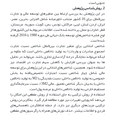
جنوبی است.
2. روش‌شناسی پژوهش
در این پژوهش به بررسی ارتباط بین متغیرهای توسعه مالی و تجارت
بین‌الملل برای 16 کشور منتخب خاورمیانه شامل الجزایر، بحرین، مصر،
ایران، اردن، لبنان، لیبی، مراکش، تونس، یمن، کویت، سوریه، عربستان،
قطر، امارات و عمان پرداخته شده است. اطلاعات مربوط به این کشورها از
لوح فشره شاخص‌های توسعه بانک جهانی طی دوره 1980 تا 2016 گرفته
شده است.
شاخص انتخابی برای متغیر تجارت بین‌الملل شاخص نسبت تجارت
(مجموع صادرات و واردات) به تولید ناخالص داخلی است که علاوه بر
اینکه می‌تواند نمایانگر درجه آزادسازی تجاری باشد، می‌تواند در تحلیل­‌
ها به عنوان بررسی افزایش یا کاهش سهم تجارت در اقتصاد نیز
استفاده شود. همچنین، شاخص‌­های انتخابی در این پژوهش برای توسعه
مالی شامل چهار شاخص نسبت اعتبارات تخصیص‌یافته به بخش
خصوصی به تولید ناخالص داخلی‌، نسبت نقدینگی یا M2 به تولید ناخالص
داخلی یا به بیان دیگر شاخص تعمیق ـ مالی 3M2)، نسبت سرمایه‌گذاری
مستقیم خارجی به تولید ناخالص داخلی و عرضه پول است.
استفاده از روش ترکیبی به جای استفاده از روش مقطعی این امکان را
می‌دهد که پویایی تغییرات نیز مورد مطالعه قرار گیرد. به‌کاربردن روش
ترکیبی مزیت‌های دیگری نیز دارد، از جمله لحاظکردن ناهمسانی‌های
فردی و اطلاعات بیشتر، حذف تورش‌های همراه با رگرسیون‌های مقطعی