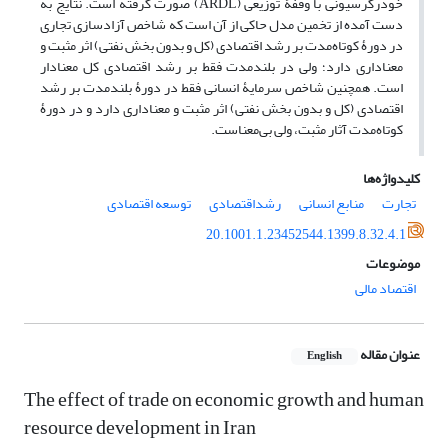
خودرگرسیونی با وقفۀ توزیعی (ARDL) صورت گرفته است. نتایج به
دست آمده از تخمین مدل حاکی از آن است که شاخص آزادسازی تجاری
در دورۀ کوتاه‌مدت بر رشد اقتصادی (کل و بدون بخش نفتی) اثر مثبت و
معناداری دارد؛ ولی در بلندمدت فقط بر رشد اقتصادی کل معنادار
است. همچنین شاخص سرمایۀ انسانی فقط در دورۀ بلندمدت بر رشد
اقتصادی (کل و بدون بخش نفتی) اثر مثبت و معناداری دارد و در دورۀ
کوتاه‌مدت آثار مثبت، ولی بی‌معناست.
کلیدواژه‌ها
تجارت
منابع انسانی
رشداقتصادی
توسعه اقتصادی
20.1001.1.23452544.1399.8.32.4.1
موضوعات
اقتصاد مالی
عنوان مقاله
English
The effect of trade on economic growth and human
resource development in Iran