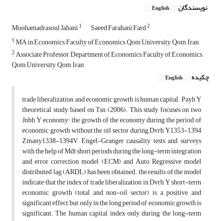
نویسندگان
English
1
2
Moohamadrasoul Jahani
Saeed Farahani Fard
1
MA in Economics, Faculty of Economics, Qom University, Qom, Iran
2
Associate Professor, Department of Economics, Faculty of Economics,
Qom University, Qom, Iran
چکیده
English
trade liberalization and economic growth is human capital. Payh Y
theoretical study, based on Tsn (2006). This study focuses on two
Jnbh Y economy: the growth of the economy during the period of
economic growth without the oil sector during Dvrh Y1353-1394
Zmany1338-1394V, Engel-Granger causality tests and surveys
with the help of Mdt short periods during the long-term integration
and error correction model (ECM) and Auto Regressive model
distributed lag (ARDL) has been obtained. the results of the model
indicate that the index of trade liberalization in Dvrh Y short-term
economic growth (total and non-oil sector), is a positive and
significant effect, but only in the long period of economic growth is
significant. The human capital index only during the long-term