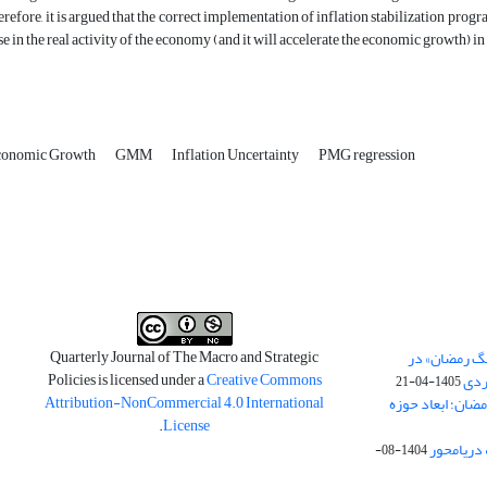
erefore, it is argued that the correct implementation of inflation stabilization prog
se in the real activity of the economy (and it will accelerate the economic growth) in
onomic Growth
GMM
Inflation Uncertainty
PMG regression
Quarterly Journal of The Macro and Strategic
نگ رمضان» در
Policies is licensed under a
Creative Commons
ردی
1405-04-21
Attribution-NonCommercial 4.0 International
مضان؛ ابعاد حوزه
.
License
 دریامحور
1404-08-