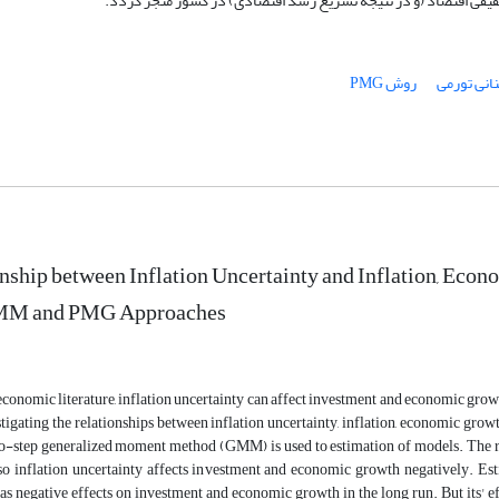
قیقی اقتصاد (و در نتیجه تسریع رشد اقتصادی) در کشور منجر گردد.
نانی تورمی
روش PMG
nship between Inflation Uncertainty and Inflation, Econ
GMM and PMG Approaches
conomic literature, inflation uncertainty can affect investment and economic grow
stigating the relationships between inflation uncertainty, inflation, economic gr
wo-step generalized moment method (GMM) is used to estimation of models. The resu
lso inflation uncertainty affects investment and economic growth negatively. 
as negative effects on investment and economic growth in the long run. But its' ef