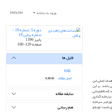
ورود به سامانه
ENGLISH
دوره 5، شماره 19 -
شماره پیاپی 19
پاییز 1396
صفحه
100-120
فایل ها
XML
اصل مقاله
6.98 M
 هدف اصلی این
مینانی تورم، تورم، رشد اقتصادی و سرمایه گذاری طی دوره زمانی 2013-1995 در کشورهای منتخب عضو سازمان کنفرانس اسلامی (OIC) می باشد. بر این
دست آمده نشان داد که نااطمینانی
سابقه مقاله
رشد اقتصادی و سرمایه گذاری
ااطمینانی تورم بر سرمایه
هم رسانی
 تثبیت تورم و