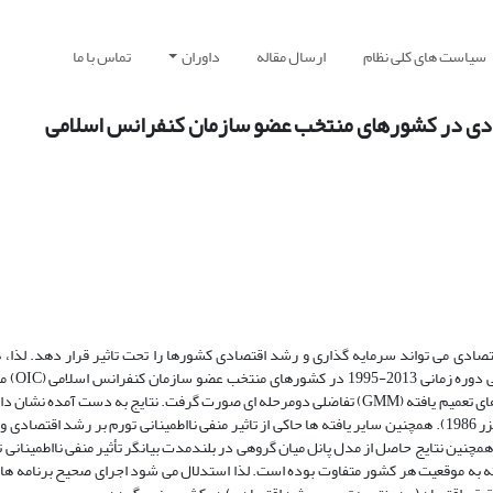
سیاست های کلی نظام
ارسال مقاله
داوران
تماس با ما
تصادی در کشورهای منتخب عضو سازمان کنفرانس اسلامی
 اقتصادی می تواند سرمایه گذاری و رشد اقتصادی کشورها را تحت تاثیر قرار دهد. لذا،
مطالعه بررسی ارتباط نااط
اساس، در ابتدا برآورد مدل های تحقیق در قالب مدل پانل پویا با روش گشتاورهای تعمیم یافته (GMM) تفاضلی دومرحله ای صورت گرفت. نتایج به 
تورم باعث افزایش تورم کشورهای OIC شده است (تایید فرضیه کوکرمن- ملتزر 1986). همچنین سایر یافته ها حاکی از تاثیر منفی نااطمینانی تورم بر 
ین کشورها بوده است (تایید فرضیه برنانکه 1983 و پیندیک 1982و 1991). همچنین نتایج حاصل از مدل پانل میان گروهی در بلندمدت بیانگر تأثیر منفی ن
 به موقعیت هر کشور متفاوت بوده است. لذا استدلال می شود اجرای صحیح برنامه های