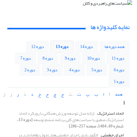
نمایه کلیدواژه ها
همه دوره ها
دوره 14
دوره 13
دوره 12
دوره 11
دوره 10
دوره 9
دوره 8
دوره 7
دوره 6
دوره 5
دوره 4
دوره 3
دوره 2
دوره 1
همه
آ
ا
ب
پ
ت
ث
ج
چ
ح
خ
د
ذ
ر
ز
ژ
ا
اتحاد استراتژیک
ارائه مدل توسعه ورزش همگانی با رویکرد اتحاد
استراتژیک منطبق با سیاست‌های کلی برنامه ششم توسعه
[دوره 13،
شماره 49، 1404، صفحه 257-286]
اجرای خط‌مشی
الگوی پایش اجرای خط‌مشی‌های تحول نظام اداری در