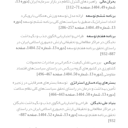
بحران مالی
راهبردهای کنترل تلاطم در بازار سرمایه ایران
[دوره 13،
شماره 49، 1404، صفحه 71-112]
برنامه ششم توسعه
ارائه مدل توسعه ورزش همگانی با رویکرد
اتحاد استراتژیک منطبق با سیاست‌های کلی برنامه ششم توسعه
[دوره
13، شماره 49، 1404، صفحه 257-286]
برنامه هفتم توسعه
طراحی و اعتباریابی الگوی جذب و نگهداشت
نخبگان در مراکز مطالعاتی و تحقیقاتی ارتش جمهوری اسلامی ایران در
راستای تحقق برنامه هفتم توسعه
[دوره 13، شماره 52، 1404، صفحه
887-932]
بریکس
بررسی نقش کیفیت حکمرانی بر صادرات محصولات
کشاورزی در کشورهای گروه بریکس در راستای سیاست‌های اقتصاد
مقاومتی
[دوره 13، شماره 50، 1404، صفحه 467-496]
بسترهای پیاده‌سازی استراتژی
توسعۀ بسترهای همرقابتی در زنجیره
تأمین بهداشت و درمان در راستای تحقق سیاست‌های کلی نظام سلامت
[دوره 13، شماره 50، 1404، صفحه 443-466]
بنیاد ملی نخبگان
طراحی و اعتباریابی الگوی جذب و نگهداشت نخبگان
در مراکز مطالعاتی و تحقیقاتی ارتش جمهوری اسلامی ایران در راستای
تحقق برنامه هفتم توسعه
[دوره 13، شماره 52، 1404، صفحه 887-
932]