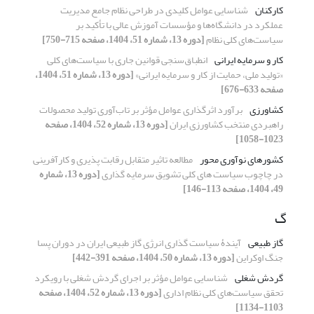
کارکنان
شناسایی عوامل کلیدی در طراحی نظام جامع مدیریت
عملکرد در دانشگاه‌ها و مؤسسات آموزش عالی با تأکید بر
سیاست‌های کلی نظام
[دوره 13، شماره 51، 1404، صفحه 715-750]
کار و سرمایه ایرانی
انطباق‌سنجی قوانین جاری با سیاست‌های کلی
«تولید ملی، حمایت از کار و سرمایه ایرانی»
[دوره 13، شماره 51، 1404،
صفحه 633-676]
کشاورزی
برآورد اثرگذاری عوامل مؤثر بر تاب‌آوری تولید محصولات
راهبردی منتخب کشاورزی ایران
[دوره 13، شماره 52، 1404، صفحه
1023-1058]
کشورهای نوآوری محور
مطالعه تاثیر متقابل رقابت پذیری و کارآفرینی
در چاچوب سیاست های کلی تشویق سرمایه گذاری
[دوره 13، شماره
49، 1404، صفحه 113-146]
گ
گاز طبیعی
آیندۀ سیاست گذاری انرژی گاز طبیعی ایران در دوران پسا
جنگ اوکراین
[دوره 13، شماره 50، 1404، صفحه 391-442]
گردش شغلی
شناسایی عوامل مؤثر بر اجرای گردش شغلی با رویکرد
تحقق سیاست‌های کلی نظام اداری
[دوره 13، شماره 52، 1404، صفحه
1103-1134]