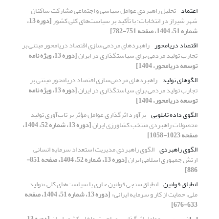
اعتماد
تحلیل راهبردی عوامل سیاسی و اجتماعی مشارکت ساکنان
شهر شیراز در انتخابات: با تأکید بر سیاست‌های کلی کشور
[دوره 13،
شماره 51، 1404، صفحه 751-782]
اقتصاد دریامحور
راهبردهای مردمی‌سازی اقتصاد دریامحور مبتنی بر
تجارب تولید مردمی برای سیاستگذاری در ایران
[دوره 13، ویژه نامه
توسعه دریامحور، 1404]
الگوهای تولید
راهبردهای مردمی‌سازی اقتصاد دریامحور مبتنی بر
تجارب تولید مردمی برای سیاستگذاری در ایران
[دوره 13، ویژه نامه
توسعه دریامحور، 1404]
الگوی داده تابلویی
برآورد اثرگذاری عوامل مؤثر بر تاب‌آوری تولید
محصولات راهبردی منتخب کشاورزی ایران
[دوره 13، شماره 52، 1404،
صفحه 1023-1058]
الگوی راهبردی
الگوی راهبردی مدیریت استعداد سرمایه انسانی
ارتش جمهوری اسلامی ایران
[دوره 13، شماره 52، 1404، صفحه 851-
886]
انطباق قوانین
انطباق‌سنجی قوانین جاری با سیاست‌های کلی «تولید
ملی، حمایت از کار و سرمایه ایرانی»
[دوره 13، شماره 51، 1404، صفحه
633-676]
ایران
بررسی عوامل اثرگذار بر مهاجرت داخلی کشور ایران
[دوره 13،