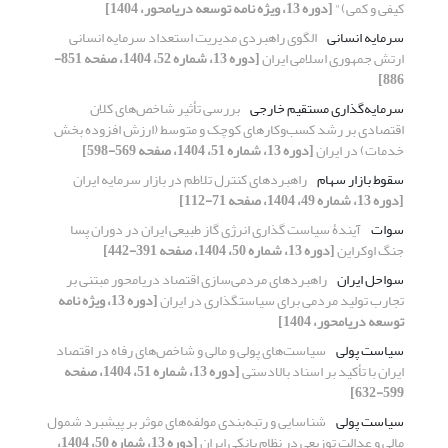
کیفی و کمی)"
[دوره 13، ویژه نامه توسعه دریامحور، 1404]
سرمایه انسانی
الگوی راهبردی مدیریت استعداد سرمایه انسانی
ارتش جمهوری اسلامی ایران
[دوره 13، شماره 52، 1404، صفحه 851-
886]
سرمایه‌گذاری مستقیم خارجی
بررسی تأثیر شاخص‌های کلان
اقتصادی بر رشد کسب‌وکارهای کوچک و متوسط (ارزش افزوده بخش
خدمات) در ایران
[دوره 13، شماره 51، 1404، صفحه 569-598]
سقوط بازار سهام
راهبردهای کنترل تلاطم در بازار سرمایه ایران
[دوره 13، شماره 49، 1404، صفحه 71-112]
سوات
آیندۀ سیاست گذاری انرژی گاز طبیعی ایران در دوران پسا
جنگ اوکراین
[دوره 13، شماره 50، 1404، صفحه 391-442]
سواحل ایران
راهبردهای مردمی‌سازی اقتصاد دریامحور مبتنی بر
تجارب تولید مردمی برای سیاستگذاری در ایران
[دوره 13، ویژه نامه
توسعه دریامحور، 1404]
سیاست پولی
سیاست‌های پولی و مالی و شاخص‌های رفاه در اقتصاد
ایران با تأکید بر اسناد بالادستی
[دوره 13، شماره 51، 1404، صفحه
599-632]
سیاست پولی
شناسایی و رتبه‌بندی مولفه‌های موثر بر پیشبرد شمول
مالی و عدالت توزیعی در نظام بانکی ایران
[دوره 13، شماره 50، 1404،