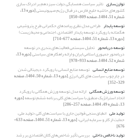
توازن‌سازی
تاثیر سیاست همسایگی دولت سیزدهم بر ادراک سازی
کشورهای حاشیه خلیج فارس در قبال رژیم صهیونیستی
[دوره 13،
شماره 51، 1404، صفحه 809-850]
توسعه پایدار
طراحی مدل نظری پیامدهای حکمرانی طرح پتروشیمی
هگمتانه با رویکرد توسعه پایدار (اقتصادی، اجتماعی و محیط زیست)
[دوره 13، شماره 51، 1404، صفحه 677-714]
توسعه دریامحور
تحلیل سیستمی‌ فعالیت‌های‌ بندری در توسعه
دریامحور جمهوری اسلامی ایران و ارائه راهکارهای سیاستی
[دوره 13،
شماره 52، 1404، صفحه 933-978]
توسعه منابع انسانی
توسعه منابع انسانی با رویکرد دیجیتالی شدن
در چارچوب سیاست های کلی انرژی
[دوره 13، شماره 50، 1404، صفحه
329-352]
توسعه ورزش همگانی
ارائه مدل توسعه ورزش همگانی با رویکرد
اتحاد استراتژیک منطبق با سیاست‌های کلی برنامه ششم توسعه
[دوره
13، شماره 49، 1404، صفحه 257-286]
تولید ملی
انطباق‌سنجی قوانین جاری با سیاست‌های کلی «تولید ملی،
حمایت از کار و سرمایه ایرانی»
[دوره 13، شماره 51، 1404، صفحه 633-
676]
تولید ناخالص داخلی
بررسی تأثیر شاخص‌های کلان اقتصادی بر رشد