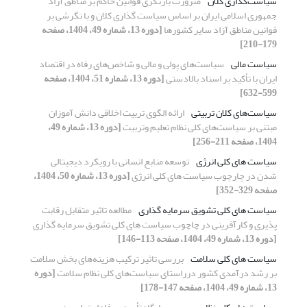
سیاست‌گذاری کلان
ضرورت بازنگری قوانین حاکم بر مناطق آزاد
جمهوری اسلامی ایران بر اساس سیاست گذاری کلان و با نگرشی بر
قوانین مناطق آزاد سایر کشورها
[دوره 13، شماره 49، 1404، صفحه
179-210]
سیاست مالی
سیاست‌های پولی و مالی و شاخص‌های رفاه در اقتصاد
ایران با تأکید بر اسناد بالادستی
[دوره 13، شماره 51، 1404، صفحه
599-632]
سیاست‌های کلان تربیتی
ارائه الگوی تربیت اخلاقی دانش آموزان
مبتنی بر سیاست‌های کلی نظام تعلیم وتربیت
[دوره 13، شماره 49،
1404، صفحه 211-256]
سیاست های کلی انرژی
توسعه منابع انسانی با رویکرد دیجیتالی
شدن در چارچوب سیاست های کلی انرژی
[دوره 13، شماره 50، 1404،
صفحه 329-352]
سیاست های کلی تشویق سرمایه گذاری
مطالعه تاثیر متقابل رقابت
پذیری و کارآفرینی در چاچوب سیاست های کلی تشویق سرمایه گذاری
[دوره 13، شماره 49، 1404، صفحه 113-146]
سیاست های کلی سلامت
بررسی تاثیر ترکیب هزینه‌های بخش سلامت
بر رشد درآمدی کشور درراستای سیاست‌های کلی نظام سلامت
[دوره
13، شماره 49، 1404، صفحه 147-178]