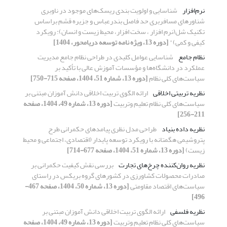
نرم‌افزار
شناسایی و اولویت بندی ریسک‌های موجود در ناوبری
شناورهای مسافربری حد فاصل بندرعباس و جزیره قشم براساس
تکنیک شل(نرم افزار ، سخت افزار، محیط زیست و انسان): رویکرد
کیفی و کمی)"
[دوره 13، ویژه نامه توسعه دریامحور، 1404]
نظام جامع
شناسایی عوامل کلیدی در طراحی نظام جامع مدیریت
عملکرد در دانشگاه‌ها و مؤسسات آموزش عالی با تأکید بر
سیاست‌های کلی نظام
[دوره 13، شماره 51، 1404، صفحه 715-750]
نظریه تربیتی اخلاقی
ارائه الگوی تربیت اخلاقی دانش آموزان مبتنی بر
سیاست‌های کلی نظام تعلیم وتربیت
[دوره 13، شماره 49، 1404، صفحه
211-256]
نظریه داده بنیاد
طراحی مدل نظری پیامدهای حکمرانی طرح
پتروشیمی هگمتانه با رویکرد توسعه پایدار (اقتصادی، اجتماعی و محیط
زیست)
[دوره 13، شماره 51، 1404، صفحه 677-714]
نظریه روان‌کننده چرخ‌های تجارت
بررسی نقش کیفیت حکمرانی بر
صادرات محصولات کشاورزی در کشورهای گروه بریکس در راستای
سیاست‌های اقتصاد مقاومتی
[دوره 13، شماره 50، 1404، صفحه 467-
496]
نظریه فلسفی
ارائه الگوی تربیت اخلاقی دانش آموزان مبتنی بر
سیاست‌های کلی نظام تعلیم وتربیت
[دوره 13، شماره 49، 1404، صفحه