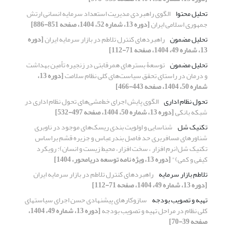
تحلیل محتوا
الگوی راهبردی مدیریت استعداد سرمایه انسانی ارتش
جمهوری اسلامی ایران
[دوره 13، شماره 52، 1404، صفحه 851-886]
تحلیل مضمون
راهبردهای کنترل تلاطم در بازار سرمایه ایران
[دوره
13، شماره 49، 1404، صفحه 71-112]
تحلیل مضمون
توسعۀ بسترهای همرقابتی در زنجیره تأمین بهداشت
و درمان در راستای تحقق سیاست‌های کلی نظام سلامت
[دوره 13،
شماره 50، 1404، صفحه 443-466]
تحول نظام اداری
الگوی پایش اجرای خط‌مشی‌های تحول نظام اداری در
شبکه بانکی
[دوره 13، شماره 50، 1404، صفحه 497-532]
تکنیک شل
شناسایی و اولویت بندی ریسک‌های موجود در ناوبری
شناورهای مسافربری حد فاصل بندرعباس و جزیره قشم براساس
تکنیک شل(نرم افزار ، سخت افزار، محیط زیست و انسان): رویکرد
کیفی و کمی)"
[دوره 13، ویژه نامه توسعه دریامحور، 1404]
تلاطم بازار سرمایه
راهبردهای کنترل تلاطم در بازار سرمایه ایران
[دوره 13، شماره 49، 1404، صفحه 71-112]
تهیه و تصویب بودجه
سازوکارهای پیشنهادی حسن اجرای سیاستهای
کلی نظام در مراحل تهیه و تصویب بودجه
[دوره 13، شماره 49، 1404،
صفحه 39-70]