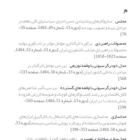
م
مجلس
سازوکارهای پیشنهادی حسن اجرای سیاستهای کلی نظام در
مراحل تهیه و تصویب بودجه
[دوره 13، شماره 49، 1404، صفحه 39-
70]
محصولات راهبردی
برآورد اثرگذاری عوامل مؤثر بر تاب‌آوری تولید
محصولات راهبردی منتخب کشاورزی ایران
[دوره 13، شماره 52، 1404،
صفحه 1023-1058]
مدل خودرگرسیونی با وقفه توزیعی
بررسی عوامل اثرگذار بر
مهاجرت داخلی کشور ایران
[دوره 13، شماره 50، 1404، صفحه 533-
568]
مدل خودرگرسیونی با وقفه های گسترده
بررسی تأثیر شاخص‌های
کلان اقتصادی بر رشد کسب‌وکارهای کوچک و متوسط (ارزش افزوده
بخش خدمات) در ایران
[دوره 13، شماره 51، 1404، صفحه 569-
598]
مدلسازی
مدلسازی سیاست های کلی اشتغال با بکارگیری ابزارهای
هوش مصنوعی با استفاده از رویکرد پویایی شناسی سیستم
[دوره 13،
شماره 50، 1404، صفحه 353-390]
مدل‌سازی ساختاری تفسیری
راهبردهای کنترل تلاطم در بازار