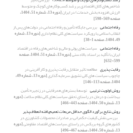
شاخص‌های کلان اقتصادی بر رشد کسب‌وکارهای کوچک و متوسط
(ارزش افزوده بخش خدمات) در ایران
[دوره 13، شماره 51، 1404،
صفحه 569-598]
رفاه اجتماعی
بررسی جایگاه تأمین و رفاه اجتماعی در دولت‌های پس از
انقلاب اسلامی با رویکرد سیاست‌های کلی نظام اداری
[دوره 13، شماره
49، 1404، صفحه 1-38]
رفاه اجتماعی
سیاست‌های پولی و مالی و شاخص‌های رفاه در اقتصاد
ایران با تأکید بر اسناد بالادستی
[دوره 13، شماره 51، 1404، صفحه
599-632]
رقابت پذیری
مطالعه تاثیر متقابل رقابت پذیری و کارآفرینی در
چاچوب سیاست های کلی تشویق سرمایه گذاری
[دوره 13، شماره 49،
1404، صفحه 113-146]
روش اولویت ترتیبی
توسعۀ بسترهای همرقابتی در زنجیره تأمین
بهداشت و درمان در راستای تحقق سیاست‌های کلی نظام سلامت
[دوره
13، شماره 50، 1404، صفحه 443-466]
روش نتایج برآورد الگوی حداقل مربعات تعمیم‌یافته انعطاف‌پذیر
بررسی نقش کیفیت حکمرانی بر صادرات محصولات کشاورزی در
کشورهای گروه بریکس در راستای سیاست‌های اقتصاد مقاومتی
[دوره
13، شماره 50، 1404، صفحه 467-496]