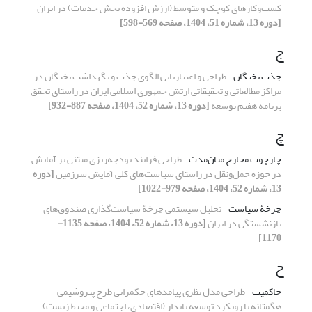
کسب‌وکارهای کوچک و متوسط (ارزش افزوده بخش خدمات) در ایران
[دوره 13، شماره 51، 1404، صفحه 569-598]
ج
جذب نخبگان
طراحی و اعتباریابی الگوی جذب و نگهداشت نخبگان در
مراکز مطالعاتی و تحقیقاتی ارتش جمهوری اسلامی ایران در راستای تحقق
برنامه هفتم توسعه
[دوره 13، شماره 52، 1404، صفحه 887-932]
چ
چارچوب مخارج میان‌مدت
طراحی فرایند بودجه‌ریزی مبتنی بر آمایش
در حوزه حمل‌ونقل در راستای سیاست‌های کلی آمایش سرزمین
[دوره
13، شماره 52، 1404، صفحه 979-1022]
چرخۀ سیاست
تحلیل سیستمی چرخۀ سیاست‌گذاری صندوق‌های
بازنشستگی در ایران
[دوره 13، شماره 52، 1404، صفحه 1135-
1170]
ح
حاکمیت
طراحی مدل نظری پیامدهای حکمرانی طرح پتروشیمی
هگمتانه با رویکرد توسعه پایدار (اقتصادی، اجتماعی و محیط زیست)