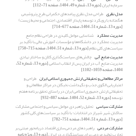
سرمایه ایران
[دوره 13، شماره 49، 1404، صفحه 71-112]
مدل نظری
طراحی مدل نظری پیامدهای حکمرانی طرح پتروشیمی
هگمتانه با رویکرد توسعه پایدار (اقتصادی، اجتماعی و محیط زیست)
[دوره 13، شماره 51، 1404، صفحه 677-714]
مدیریت عملکرد
شناسایی عوامل کلیدی در طراحی نظام جامع
مدیریت عملکرد در دانشگاه‌ها و مؤسسات آموزش عالی با تأکید بر
سیاست‌های کلی نظام
[دوره 13، شماره 51، 1404، صفحه 715-750]
مدیریت منابع آبی
چالش‌های سیاست‌گذاری کلان و ساختار نهادی
مدیریت منابع آب در ایران پس از انقلاب اسلامی
[دوره 13، شماره 52،
1404، صفحه 1059-1102]
مراکز مطالعاتی و تحقیقاتی ارتش جمهوری اسلامی ایران
طراحی و
اعتباریابی الگوی جذب و نگهداشت نخبگان در مراکز مطالعاتی و
تحقیقاتی ارتش جمهوری اسلامی ایران در راستای تحقق برنامه هفتم
توسعه
[دوره 13، شماره 52، 1404، صفحه 887-932]
مشارکت سیاسی
تحلیل راهبردی عوامل سیاسی و اجتماعی مشارکت
ساکنان شهر شیراز در انتخابات: با تأکید بر سیاست‌های کلی کشور
[دوره 13، شماره 51، 1404، صفحه 751-782]
مشارکت مردمی
راهبردهای مردمی‌سازی اقتصاد دریامحور مبتنی بر
تجارب تولید مردمی برای سیاستگذاری در ایران
[دوره 13، ویژه نامه