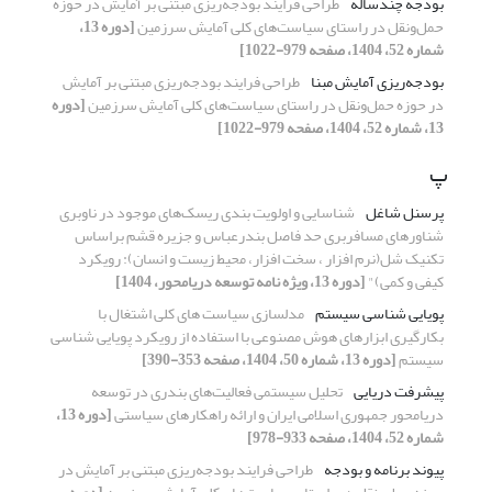
بودجه چندساله
طراحی فرایند بودجه‌ریزی مبتنی بر آمایش در حوزه
حمل‌ونقل در راستای سیاست‌های کلی آمایش سرزمین
[دوره 13،
شماره 52، 1404، صفحه 979-1022]
بودجه‌ریزی آمایش مبنا
طراحی فرایند بودجه‌ریزی مبتنی بر آمایش
در حوزه حمل‌ونقل در راستای سیاست‌های کلی آمایش سرزمین
[دوره
13، شماره 52، 1404، صفحه 979-1022]
پ
پرسنل شاغل
شناسایی و اولویت بندی ریسک‌های موجود در ناوبری
شناورهای مسافربری حد فاصل بندرعباس و جزیره قشم براساس
تکنیک شل(نرم افزار ، سخت افزار، محیط زیست و انسان): رویکرد
کیفی و کمی)"
[دوره 13، ویژه نامه توسعه دریامحور، 1404]
پویایی شناسی سیستم
مدلسازی سیاست های کلی اشتغال با
بکارگیری ابزارهای هوش مصنوعی با استفاده از رویکرد پویایی شناسی
سیستم
[دوره 13، شماره 50، 1404، صفحه 353-390]
پیشرفت دریایی
تحلیل سیستمی‌ فعالیت‌های‌ بندری در توسعه
دریامحور جمهوری اسلامی ایران و ارائه راهکارهای سیاستی
[دوره 13،
شماره 52، 1404، صفحه 933-978]
پیوند برنامه و بودجه
طراحی فرایند بودجه‌ریزی مبتنی بر آمایش در