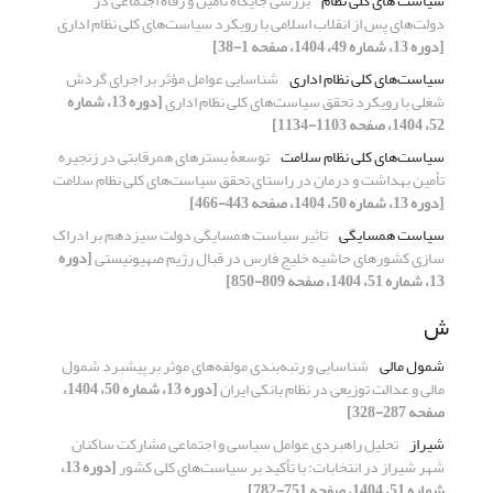
سیاست های کلی نظام
بررسی جایگاه تأمین و رفاه اجتماعی در
دولت‌های پس از انقلاب اسلامی با رویکرد سیاست‌های کلی نظام اداری
[دوره 13، شماره 49، 1404، صفحه 1-38]
سیاست‌های کلی نظام اداری
شناسایی عوامل مؤثر بر اجرای گردش
شغلی با رویکرد تحقق سیاست‌های کلی نظام اداری
[دوره 13، شماره
52، 1404، صفحه 1103-1134]
سیاست‌های کلی نظام سلامت
توسعۀ بسترهای همرقابتی در زنجیره
تأمین بهداشت و درمان در راستای تحقق سیاست‌های کلی نظام سلامت
[دوره 13، شماره 50، 1404، صفحه 443-466]
سیاست همسایگی
تاثیر سیاست همسایگی دولت سیزدهم بر ادراک
سازی کشورهای حاشیه خلیج فارس در قبال رژیم صهیونیستی
[دوره
13، شماره 51، 1404، صفحه 809-850]
ش
شمول مالی
شناسایی و رتبه‌بندی مولفه‌های موثر بر پیشبرد شمول
مالی و عدالت توزیعی در نظام بانکی ایران
[دوره 13، شماره 50، 1404،
صفحه 287-328]
شیراز
تحلیل راهبردی عوامل سیاسی و اجتماعی مشارکت ساکنان
شهر شیراز در انتخابات: با تأکید بر سیاست‌های کلی کشور
[دوره 13،
شماره 51، 1404، صفحه 751-782]