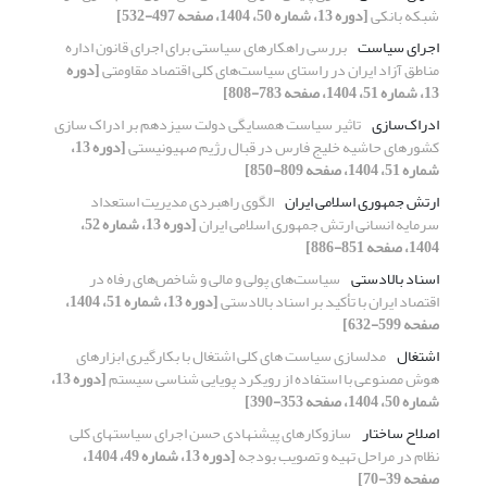
شبکه بانکی
[دوره 13، شماره 50، 1404، صفحه 497-532]
اجرای سیاست
بررسی راهکارهای سیاستی برای اجرای قانون اداره
مناطق آزاد ایران در راستای سیاست‌های کلی اقتصاد مقاومتی
[دوره
13، شماره 51، 1404، صفحه 783-808]
ادراک‌سازی
تاثیر سیاست همسایگی دولت سیزدهم بر ادراک سازی
کشورهای حاشیه خلیج فارس در قبال رژیم صهیونیستی
[دوره 13،
شماره 51، 1404، صفحه 809-850]
ارتش جمهوری اسلامی ایران
الگوی راهبردی مدیریت استعداد
سرمایه انسانی ارتش جمهوری اسلامی ایران
[دوره 13، شماره 52،
1404، صفحه 851-886]
اسناد بالادستی
سیاست‌های پولی و مالی و شاخص‌های رفاه در
اقتصاد ایران با تأکید بر اسناد بالادستی
[دوره 13، شماره 51، 1404،
صفحه 599-632]
اشتغال
مدلسازی سیاست های کلی اشتغال با بکارگیری ابزارهای
هوش مصنوعی با استفاده از رویکرد پویایی شناسی سیستم
[دوره 13،
شماره 50، 1404، صفحه 353-390]
اصلاح ساختار
سازوکارهای پیشنهادی حسن اجرای سیاستهای کلی
نظام در مراحل تهیه و تصویب بودجه
[دوره 13، شماره 49، 1404،
صفحه 39-70]