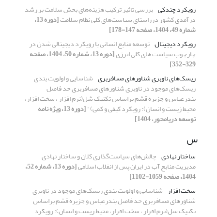
رویکرد چندکی
بررسی تاثیر ترکیب هزینه‌های بخش سلامت بر رشد
درآمدی کشور درراستای سیاست‌های کلی نظام سلامت
[دوره 13،
شماره 49، 1404، صفحه 147-178]
رویکرد دیجیتال
توسعه منابع انسانی با رویکرد دیجیتالی شدن در
چارچوب سیاست های کلی انرژی
[دوره 13، شماره 50، 1404، صفحه
329-352]
ریسک‌های ناوبری شناورهای مسافربری
شناسایی و اولویت بندی
ریسک‌های موجود در ناوبری شناورهای مسافربری حد فاصل
بندرعباس و جزیره قشم براساس تکنیک شل(نرم افزار ، سخت افزار،
محیط زیست و انسان): رویکرد کیفی و کمی)"
[دوره 13، ویژه نامه
توسعه دریامحور، 1404]
س
ساختار نهادی
چالش‌های سیاست‌گذاری کلان و ساختار نهادی
مدیریت منابع آب در ایران پس از انقلاب اسلامی
[دوره 13، شماره 52،
1404، صفحه 1059-1102]
سخت‌ افزار
شناسایی و اولویت بندی ریسک‌های موجود در ناوبری
شناورهای مسافربری حد فاصل بندرعباس و جزیره قشم براساس
تکنیک شل(نرم افزار ، سخت افزار، محیط زیست و انسان): رویکرد