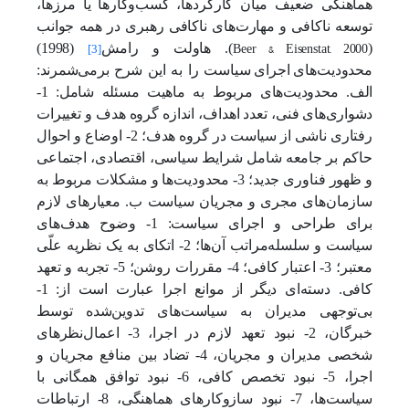
هماهنگی ضعیف میان کارکردها، کسب‌وکارها یا مرزها،
توسعه ناکافی و مهارت‌های ناکافی رهبری در همه جوانب
Beer & Eisenstat, 2000
(
). هاولت و رامش
(1998)
[3]
محدودیت‌های
اجرای
سیاست را به این
شرح برمی‌شمرند:
الف. محدودیت‌های مربوط به ماهیت مسئله شامل: 1-
دشواری‌های
فنی، تعدد اهداف، اندازه گروه هدف و تغییرات
رفتاری ناشی از سیاست در گروه هدف؛ 2- اوضاع و احوال
حاکم بر جامعه شامل شرایط سیاسی، اقتصادی، اجتماعی
و ظهور فناوری جدید؛ 3- محدودیت‌ها و مشکلات مربوط به
سازمان‌های مجری و مجریان سیاست ب. معیارهای لازم
برای طراحی و اجرای سیاست: 1- وضوح هدف‌های
سیاست و سلسله‌مراتب آن‌ها؛ 2- اتکای به یک نظریه علّی
معتبر؛ 3- اعتبار کافی؛ 4- مقررات روشن؛ 5- تجربه و تعهد
کافی. دسته‌ای دیگر از موانع اجرا عبارت است از: 1-
بی‌توجهی مدیران به سیاست‌های تدوین‌شده توسط
خبرگان، 2- نبود تعهد لازم در اجرا، 3- اعمال‌نظرهای
شخصی مدیران و مجریان، 4- تضاد بین منافع مجریان و
اجرا، 5- نبود تخصص کافی، 6- نبود توافق همگانی با
سیاست‌ها، 7- نبود سازوکارهای هماهنگی، 8- ارتباطات