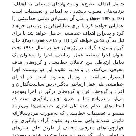
شامل اهداف، طرح‌ها و پیشنهادهای دستیابی به اهداف،
برنامه‌های مصوب دستیابی به اهداف و تصمیمات است
Jones, 1997, p. 138
(
) و طی آن مسئولان دولتی خط‌مشی را
عملیاتی خواهند کرد یا برای عملیاتی‌کردن آن سعی خواهند
کرد و بنابراین اهداف خط‌مشی حاصل خواهد شد یا برای
Papadopoulos, 2009, p. 14
نیل به آن تلاش خواهند کرد (
). جان
گرین و ون د گراف در پژوهش خود در سال ۱۹۹۶ تحت
عنوان اجرا به‌مثابه عمل ارتباطی، اجرا را به‌عنوان یک
تعامل ارتباطی بین عاملان خط‌مشی و گروه‌های هدف
معرفی می‌کنند، در واقع به عقیده این دو نویسنده اجرا
استمرار سیاست با وسایل متفاوت است. در اجرای
خط‌مشی طی عمل ارتباطی یادگیری بین سیاست‌گذاران و
افراد و گروه‌ها، افراد و گروه‌های درگیر در اجرا به‌وجود
می‌آید و درواقع تنها از طریق چنین یادگیری است که
انتخاب‌های انجام شده طی اجرای خط‌مشی‌ها می‌توانند
همسو با تصمیمات خط‌مشی که به‌صورت مردم‌سالارانه
قانونی شده‌اند باقی بمانند. به عقیده گراف یادگیری بین
چهارچوب‌های معرفتی مختلف از طریق خلق بسترهای
سازمانی خاص که به‌وسیله معنا پوشیده شده‌اند به‌وجود