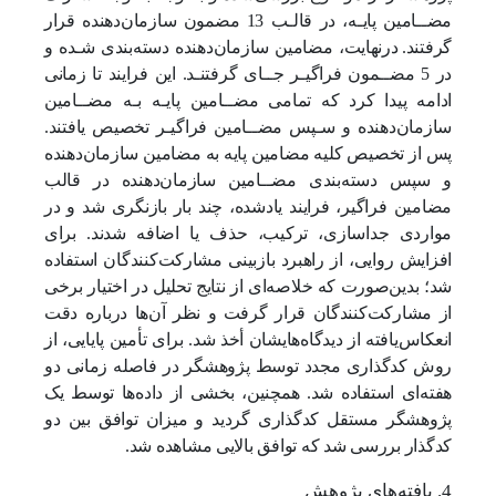
مضــامین پایـه، در قالـب 13 مضمون سازمان‌دهنده قرار
گرفتند.
درنهایت، مضامین سازمان‌دهنده دسته‌بندی شـده و
در 5 مضــمون فراگیـر جــای گرفتنـد. این فرایند تا زمانی
ادامه پیدا کرد که تمامی مضــامین پایـه بـه مضــامین
سازمان‌دهنده و سـپس مضــامین فراگیـر تخصیص یافتند.
پس از تخصیص کلیه مضامین پایه به مضامین سازمان‌دهنده
و سپس دسته‌بندی مضــامین سازمان‌دهنده در قالب
مضامین فراگیر، فرایند یادشده، چند بار بازنگری شد و در
مواردی جداسازی، ترکیب، حذف یا اضافه شدند. برای
افزایش روایی، از راهبرد بازبینی مشارکت‌کنندگان استفاده
شد؛ بدین‌صورت‌ که خلاصه‌ای از نتایج تحلیل در اختیار برخی
از مشارکت‌کنندگان قرار گرفت و نظر آن‌ها درباره دقت
انعکاس‌یافته از دیدگاه‌هایشان أخذ شد. برای تأمین پایایی، از
روش کدگذاری مجدد توسط پژوهشگر در فاصله زمانی دو
هفته‌ای استفاده شد. همچنین، بخشی از داده‌ها توسط یک
پژوهشگر مستقل کدگذاری گردید و میزان توافق بین دو
کدگذار بررسی شد که توافق بالایی مشاهده شد.
4. یافته‌های پژوهش