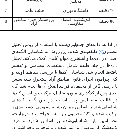
مجلس
70 دقیقه
دانشگاه تهران
هیئت علمی
7
اندیشکده اقتصاد
پژوهشگر حوزه مناطق
80 دقیقه
8
مقاومتی
آزاد
در ادامه، داده‌های جمع‌آوری‌شده با استفاده از روش تحلیل
مضمون
طبقه‌بندی شدند. این روش به شناسایی الگوهای
[4]
اصلی در داده‌ها و استخراج موانع کلیدی کمک می‌کند. تحلیل
داده‌ها در چند طبقه شامل دسته‌بندی مضامین و تفسیر
یافته‌ها انجام شد. شناسایی کدها با بررسی مفاهیم اولیه و
کلی پیرامون اجرای قانون مناطق آزاد استخراج شد، سپس
با بازبینی 2 تن از محققان، فرایند اصلاح آن‌ها انجام شد. گام
بعدی پس از کدگذاری متون، تحلیـل، ترکیـب و تلفیـق کـدها
در قالـب مضــامین پایـه اسـت. در ایـن گـام، کـدهای
شناسایی‌شده بر اساس میزان تشابه مفهومی، دسته‌بندی و
ترکیب شده و 125 مضمون پایـه اسـتخراج شـد. درنهایـت،
مضــامین پایه شناسایی‌شده بر اساس شهود و درک
پژوهشگر از موضوع بررسی‌شده و با توجه به وجه اشتراک