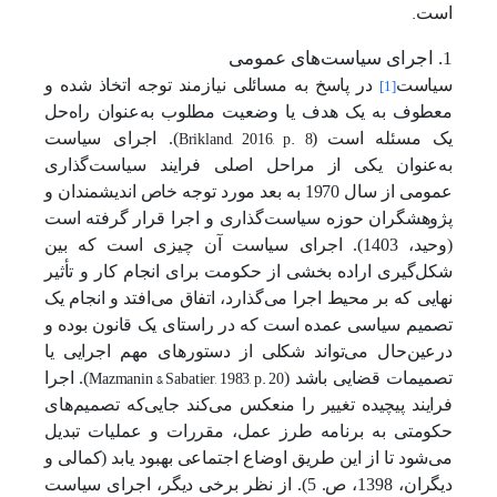
.
است
1. اجرا
ی سیاست‌های عمومی
سیاست
در پاسخ به مسائلی نیازمند توجه اتخاذ شده و
[1]
معطوف به یک هدف یا وضعیت مطلوب به‌عنوان راه‌حل
Brikland, 2016, p. 8
یک
مسئله است
(
).
اجرای سیاست
به‌عنوان یکی از مراحل اصلی فرایند سیاست‌گذاری
عمومی از سال 1970 به بعد مورد توجه خاص اندیشمندان و
پژوهشگران حوزه سیاست‌گذاری و اجرا قرار گرفته است
(وحید،
1403
). اجرای سیاست آن چیزی است که بین
شکل‌گیری اراده بخشی از حکومت برای انجام کار و تأثیر
نهایی که بر محیط اجرا می‌گذارد، اتفاق می‌افتد و انجام یک
تصمیم سیاسی عمده است که در راستای یک قانون بوده و
در‌عین‌حال می‌تواند شکلی از دستورهای مهم اجرایی یا
Mazmanin & Sabatier, 1983, p. 20
تصمیمات قضایی باشد (
). اجرا
فرایند پیچیده تغییر را منعکس می‌کند جایی‌که تصمیم‌های
حکومتی به برنامه طرز عمل، مقررات و عملیات تبدیل
می‌شود تا از این طریق اوضاع اجتماعی بهبود یابد (کمالی و
دیگران، 1398، ص. 5). از نظر برخی دیگر، اجرای سیاست