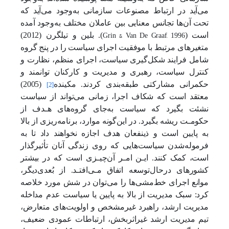
می‌آید در ارتباط مصنوعات سازمانی به‌وجود می‌آید که
تحت آن‌ها تجانس معنایی بین عاملان مختلف به‌وجود آمده
Grin & Van De Graaf, 1996
است (
). بلین و تیلگرن (2012)
متغیرهای مرتبط با موفقیت اجرای سیاست را در پنج گروه
شامل فرایند شکل‌گیری سیاست، اجرای منظم، نظارت و
کنترل سیاست، رهبری و مدیریت و کارکنان توانمند و
حکمرانی مشارکتی طبقه‌بندی کرد‌ند.
مکینده
(2005)
[2]
معتقد است که شکاف اجرا، زمانی می‌تواند از سیاست
نشئت بگیرد که سیاست به‌جای گروه‌های هـدف از
حکومـت ریشه بگیرد. در این‌گونه موارد، برنامه‌ریزی از بالا
به پایین است و ذینفعان هدف اجازه نخواهند داد تا به
فرموله‌شدن سیاست‌هایی که روی زندگی آنان تأثیرگذار
است، کمک کنند. ایـن امـر آن‌چیـزی است که در بیشتر
کشورهای در‌حال‌توسعه اتفاق مـی‌افتـد. از بُعدی‌دیگر،
موانع اجرای خط‌مشی‌ها را می‌توان در شش مورد خلاصه
کرد: سبک مدیریت از بالا به پایین یا سیاست عدم مداخله
مدیریت ارشد، راهبرد غیرمشخص و اولویت‌های متعارض،
تیم مدیریت ارشد غیراثربخش، ارتباطات عمودی ضعیف،