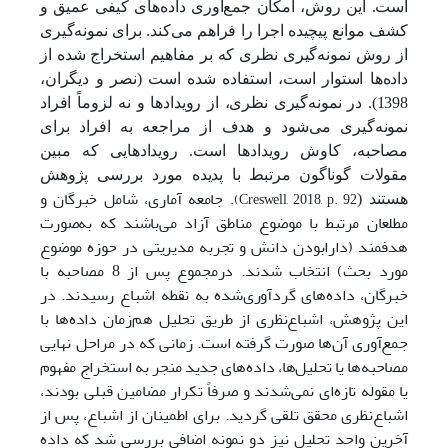
است. این روش، امکان جمع‌آوری داده‌های کیفی عمیق و
کشف موانع پیچیده اجرا را فراهم می‌کند. برای نمونه‌گیری
از روش نمونه‌گیری نظری که بر مفاهیم استخراج شده از
داده‌ها استوار است، استفاده شده است (نصر و دیگران،
1398). در نمونه‌گیری نظری، از رویدادها و نه لزوماً افراد
نمونه‌گیری می‌شود و هدف از مراجعه به افراد برای
مصاحبه، کاوش رویدادها است. رویدادهایی که مبین
مقولات گوناگون مرتبط با پدیده مورد بررسی پژوهش
جامعه آماری، شامل خبرگان و
.(Creswell, 2018, p. 92
هستند (
مطلعان مرتبط با موضوع مناطق آزاد می‌باشند که به‌صورت
هدفمند (دارا‌بودن دانش و تجربه مدیریتی در حوزه موضوع
مورد بحث) انتخاب شدند. درمجموع پس از 8 مصاحبه با
خبرگان، داده‌های گردآوری‌شده به نقطه اشباع رسیدند. در
این پژوهش، اشباع‌نظری از طریق تحلیل هم‌زمان داده‌ها با
جمع‌آوری آن‌ها صورت گرفته است. زمانی که در مراحل نهایی
مصاحبه‌ها یا تحلیل‌ها، داده‌های جدید منجر به استخراج مفهوم
یا مقوله تازه‌ای نمی‌شدند و صرفاً تکرار مضامین قبلی بودند،
اشباع‌نظری محقق تلقی گردید. برای اطمینان از اشباع، پس از
آخرین واحد تحلیل نیز دو نمونه اضافی بررسی شد که داده