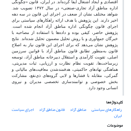
اقتصادی و ایجاد اشتغال ایفا کرده‌اند. در ایران، قانون «چگونگی
اداره مناطق آزاد تجاری-صنعتی» در سال ۱۳۷۲ تصویب شد.
شواهد مختلف نشان از ضعف در اجرای این قانون در سه دهه
اخیر دارند. این پژوهش با هدف ارائه راهکارهای سیاستی برای
اجرای قانون چگونگی اداره مناطق آزاد انجام شده است.
پژوهش حاضر، کیفی بوده و داده‌ها با استفاده از مصاحبه‌ با
خبرگان جمع‌آوری و با روش تحلیل مضمون تحلیل شده‌اند. نتایج
پژوهش نشان می‌‌دهد که برای اجرای این قانون نیاز به اصلاح
قانون به‌منظور تطابق قانون مناطق آزاد با قوانین سرزمین
اصلی، تقویت ‌کارآمدی و استقلال دبیرخانه مناطق آزاد، توسعه
زیرساخت‌ها، تقویت نظام نظارت و ارزیابی، ثبات مدیریتی،
‌هماهنگی نهادهای حاکمیتی، هدفمندشدن معافیت‌های مالیاتی و
گمرکی، مقابله با فشارها و لابی گروه‌های ذی‌نفع، مشارکت
بخش خصوصی و توانمندسازی تخصصی مدیران و نیروی
انسانی وجود دارد.
کلیدواژه‌ها
راهکارهای سیاستی
مناطق آزاد
قانون مناطق آزاد
اجرای سیاست
ایران
موضوعات