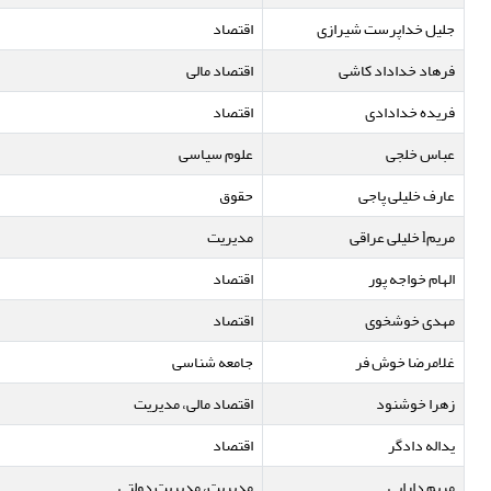
جلیل خداپرست شیرازی
اقتصاد
فرهاد خداداد کاشی
اقتصاد مالی
فریده خدادادی
اقتصاد
عباس خلجی
علوم سیاسی
عارف خلیلی پاجی
حقوق
مریمl خلیلی عراقی
مدیریت
الهام خواجه پور
اقتصاد
مهدی خوشخوی
اقتصاد
غلامرضا خوش فر
جامعه شناسی
زهرا خوشنود
اقتصاد مالی، مدیریت
یداله دادگر
اقتصاد
مریم دارابی
مدیریت، مدیریت دولتی