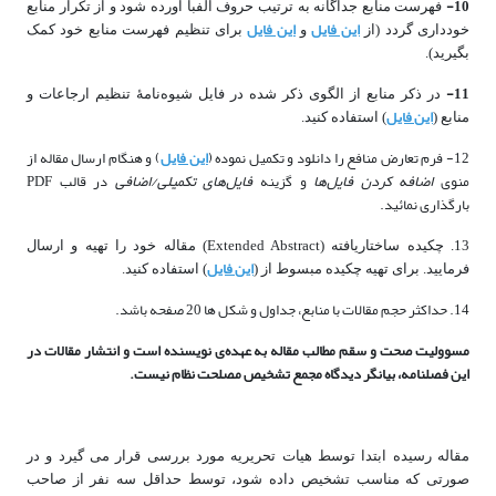
10-
فهرست منابع جداگانه به ترتیب حروف الفبا آورده شود و از تکرار منابع
این فایل
این فایل
خودداری گردد (از
و
برای تنظیم فهرست منابع خود کمک
بگیرید).
11-
در ذکر منابع از الگوی ذکر شده در فایل شیوه‌نامۀ تنظیم ارجاعات و
این فایل
منابع (
) استفاده کنید.
12- فرم تعارض منافع را دانلود و تکمیل نموده (
این فایل
) و هنگام ارسال مقاله از
منوی
اضافه کردن فایل‌ها
و گزینه
فایل‌های تکمیلی/اضافی
در قالب PDF
بارگذاری نمائید.
13. چکیده ساختاریافته (Extended Abstract) مقاله خود را تهیه و ارسال
این فایل
فرمایید. برای تهیه چکیده مبسوط از (
) استفاده کنید.
14.
حداکثر حجم مقالات با منابع، جداول و شکل ها 20 صفحه باشد.
مسوولیت صحت و سقم مطالب مقاله به عهده‌ی نویسنده است و انتشار مقالات در
این فصلنامه، بیانگر دیدگاه مجمع تشخیص مصلحت نظام نیست.
مقاله رسیده ابتدا توسط هیات تحریریه مورد بررسی قرار می گیرد و در
صورتی که مناسب تشخیص داده شود، توسط حداقل سه نفر از صاحب