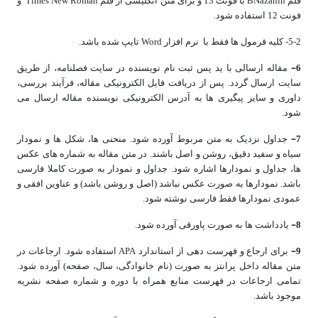
قلم BNazanin با فونت 13 و برای متن انگلیسی از قلم Times New Roman و
فونت 12 استفاده شود.
5-2- کلیه فرمول ها فقط با نرم افزار Word تایپ شده باشد.
6-
مقاله ارسالی با ید پس ثبت نام نویسنده در سایت فصلنامه، از طریق
سایت ارسال گردد. پس از دریافت فایل الکترونیکی مقاله، فرآیند بررسی،
داوری و سایر پیگیری ها به آدرس الکترونیکی نویسنده مقاله ارسال می
شود.
7-
جداول نزدیک به متن مربوط آورده شود. منحنی ها، شکل ها و نمودار
سیاه و سفید دقیق، روشن و اصل باشند. در متن مقاله به شماره های عکس
ها، جداول و نمودارها اشاره شود. جداول و نمودار به صورت کاملا فارسی
باشد. نمودارها به صورت عکس نباشد (اصل و روشن باشد) و عناوین افقی و
عمودی نمودارها فقط فارسی نوشته شود.
8-
یادداشت ها به صورت پاورقی آورده شود.
9-
برای ارجاع و فهرست دهی از استاندارد APA استفاده شود. ارجاعات در
متن مقاله داخل پرانتز به صورت (نام خانوادگی، سال، صفحه) آورده شود.
تمامی ارجاعات در فهرست منابع همراه با دوره و شماره صفحه نشریه
موجود باشد.