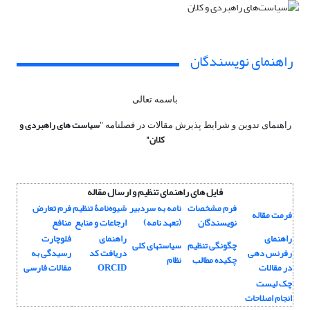
راهنمای نویسندگان
باسمه تعالی
سیاست های راهبردی و
راهنمای تدوین و شرایط پذیرش مقالات در فصلنامه "
کلان"
فایل های راهنمای تنظیم و ارسال مقاله
فرم مشخصات
نامه به سردبیر
شیوه‌نامۀ تنظیم
فرم تعارض
فرمت مقاله
نویسندگان
(تعهد نامه)
ارجاعات و منابع
منافع
راهنمای
راهنمای
فلوچارت
چگونگی تنظیم
سیاستهای کلی
رفرنس دهی
دریافت کد
رسیدگی به
چکیده مطالب
نظام
در مقالات
ORCID
مقالات فارسی
چک لیست
انجام اصلاحات