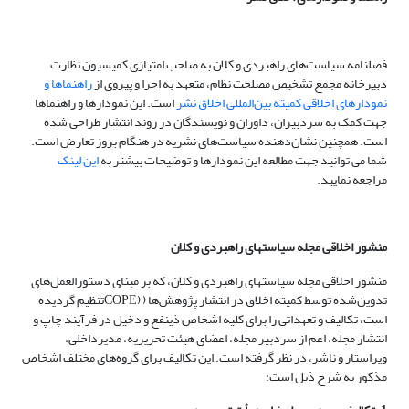
فصلنامه سیاست‌های راهبردی و کلان به صاحب امتیازی کمیسیون نظارت
دبیرخانه مجمع تشخیص مصلحت نظام، متعهد به اجرا و پیروی از
راهنماها و
نمودارهای اخلاقی کمیته بین‌المللی اخلاق نشر
است. این نمودارها و راهنماها
جهت کمک به سردبیران، داوران و نویسندگان در روند انتشار طراحی شده
است. همچنین نشان‌دهنده سیاست‌های نشریه در هنگام بروز تعارض است.
شما می توانید جهت مطالعه این نمودارها و توضیحات بیشتر به
این لینک
مراجعه نمایید.
منشور اخلاقی مجله سیاستهای راهبردی و کلان
منشور اخلاقی مجله سیاستهای راهبردی و کلان، که بر مبنای دستورالعمل‌های
تدوین‌شده توسط کمیته اخلاق در انتشار پژوهش‌ها (
COPE)
تنظیم گردیده
است، ‌تکالیف و تعهداتی را برای کلیه اشخاص ذینفع و دخیل در فرآیند چاپ و
انتشار مجله، اعم از سردبیر مجله، اعضای هیئت تحریریه، مدیرداخلی،
ویراستار و ناشر، در نظر گرفته است. این تکالیف برای گروه‌های مختلف اشخاص
مذکور به شرح ذیل است: