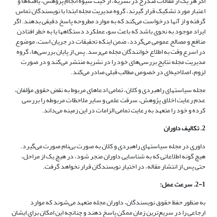
اگر هر یک از مقالات مندرج در نشریه، از حیث شیوه انجام پژوهش، یافته‌ها و
اعتبار مورد تشکیک قرار گیرند، گروه مدیریت مجله ابتدا با نویسندگان تماس
گرفته و از آنها درخواست می‌کند که به موارد مطروحه پاسخ دقیقی بدهند. اگر
ایراد موجود به نحوی باشد که باعث سوءعملکرد دستگاهها یا به خطر افتادن
منافع و مصالح عمومی می‌گردد، ضمن اینکه تحقیقات در جریان است، موضوع
در اسرع وقت به اطلاع خوانندگان مجله می‌رسد. پس از پایان بررسی‌ها، گروه
مدیریت مجله نتایج بررسی‌های خود را در نشریه منتشر می‌کند و در صورت
لزوم، اصلاحیه‌ای در خصوص مطالب قبلی صادر می‌کند.
مجله سیاستهای راهبردی و کلان، تمامی ادعاهای مربوط به نقض حقوق مؤلفان،
عدم رعایت اخلاق پژوهش، سرقت علمی و سایر ملاحظات مربوطه را بررسی
کرده و خود را متعهد به رعایت تمامی الزامات در این زمینه می‌داند.
2. تکالیف داوران
داوری در مجله سیاستهای راهبردی و کلان به صورت بی‌نام صورت می‌گیرد.
هیچ گونه اطلاعاتی که به شناسایی داوران منجر شود، در هیچ یک از مراحل،
حتی پس از انتشار مقاله، در اختیار نویسندگان قرار نخواهد گرفت.
2-1. سرعت عمل:
به منظور حفظ حقوق نویسندگان، داوران مجله متعهد می‌شوند که موارد
ارجاعی را در سریع‌ترین زمان ممکن پاسخ دهند و چنانچه این امکان برای ایشان