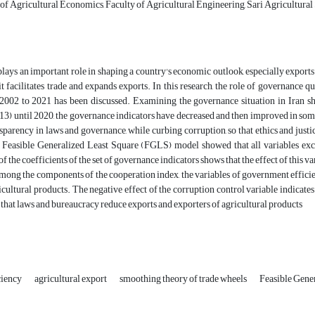
of Agricultural Economics, Faculty of Agricultural Engineering, Sari Agricultural 
ays an important role in shaping a country's economic outlook, especially exports. S
t facilitates trade and expands exports. In this research, the role of governance 
2002 to 2021 has been discussed. Examining the governance situation in Iran sho
) until 2020, the governance indicators have decreased and then improved in some 
sparency in laws and governance, while curbing corruption, so that ethics and justice
e Feasible Generalized Least Square (FGLS) model showed that all variables except
 the coefficients of the set of governance indicators shows that the effect of this va
mong the components of the cooperation index, the variables of government efficien
icultural products. The negative effect of the corruption control variable indicate
 that laws and bureaucracy reduce exports and exporters of agricultural products
ciency
agricultural export
smoothing theory of trade wheels
Feasible Gene