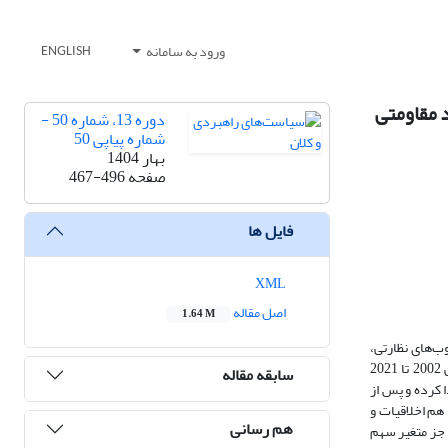
ورود به سامانه
ENGLISH
 مقاومتی
دوره 13، شماره 50 -
شماره پیاپی 50
بهار 1404
صفحه
467-496
فایل ها
XML
اصل مقاله
1.64 M
ب‌های نظارتی،
تجارت را تسهیل کرده و صادرات را گسترش می-دهد. در این تحقیق به نقش کیفیت حکمرانی بر صادرات محصولات کشاورزی در کشورهای بریکس طی دوره زمانی 2002 تا 2021
سابقه مقاله
2) تا سال 2020 شاخص‌های حکمرانی افت پیدا کرده و پس از
 هم اخلاقیات و
هم رسانی
ته انعطاف‌پذیر (FGLS) نشان داد همه متغیرها به جز متغیر سهم