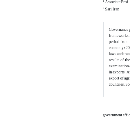
1
Associate Prof. 
2
Sari, Iran
Governance pl
frameworks, i
period from 
economy (2013
laws and tran
results of th
examination of
in exports. A
export of agr
countries. So
government effi