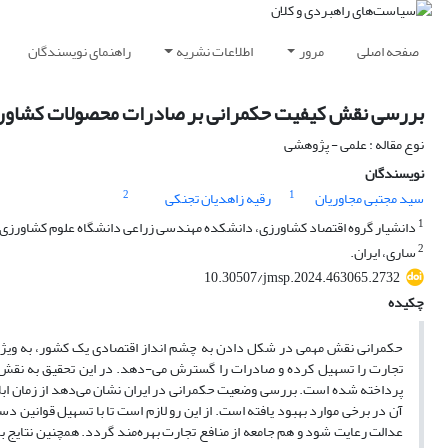
صفحه اصلی
مرور
اطلاعات نشریه
راهنمای نویسندگان
بررسی نقش کیفیت حکمرانی بر صادرات محصولات کشاورز
نوع مقاله : علمی - پژوهشی
نویسندگان
2
1
سید مجتبی مجاوریان
رقیه زاهدیان تجنکی
1
دانشیار گروه اقتصاد کشاورزی، دانشکده مهندسی زراعی دانشگاه علوم کشاورزی و 
2
ساری، ایران.
10.30507/jmsp.2024.463065.2732
چکیده
حکمرانی نقش مهمی در شکل دادن به چشم انداز اقتصادی یک کشور، به ویژه ص
آن در برخی موارد بهبود یافته است. از این رو لازم است تا با تسهیل قوانین د