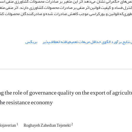
خص‌های حکمرانی نشان می‌دهد اثر این متغیر بر صادرات محصولات کشاورزی منفی اس
ترل فساد و کیفیت قوانین اثر منفی بر صادرات محصولات کشاورزی دارند. اثر منفی متغ
به‌طوری‌که قوانین و بورکراسی موجب کاهش صادرات شده و صادرکنندگان محصولات کشا
تایج برآورد الگوی حداقل مربعات تعمیم‌یافته انعطاف‌پذیر
بریکس
g the role of governance quality on the export of agricult
 the resistance economy
1
2
ojaverian
Roghayeh Zahedian Tejeneki