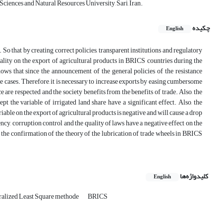
Sciences and Natural Resources University, Sari, Iran.
چکیده
English
o that by creating correct policies, transparent institutions and regulatory
quality on the export of agricultural products in BRICS countries during the
ws that since the announcement of the general policies of the resistance
cases. Therefore, it is necessary to increase exports by easing cumbersome
 are respected and the society benefits from the benefits of trade. Also, the
 the variable of irrigated land share have a significant effect. Also, the
riable on the export of agricultural products is negative and will cause a drop
cy, corruption control and the quality of laws have a negative effect on the
s the confirmation of the theory of the lubrication of trade wheels in BRICS
کلیدواژه‌ها
English
ralized Least Square methode
BRICS