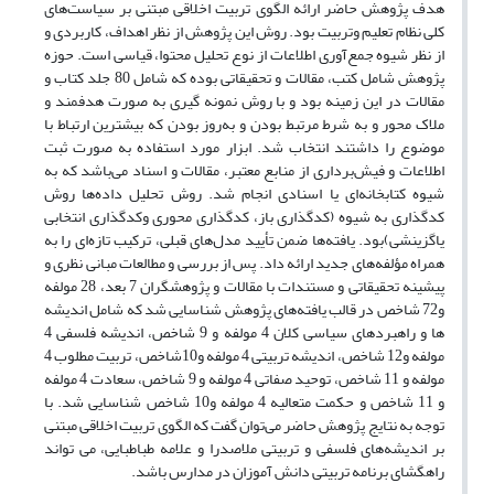
هدف پژوهش حاضر ارائه الگوی تربیت اخلاقی مبتنی بر سیاست‌های
کلی نظام تعلیم وتربیت بود. روش این پژوهش از نظر اهداف، کاربردی و
از نظر شیوه جمع‌آوری اطلاعات از نوع تحلیل محتوا، قیاسی است. حوزه
پژوهش شامل کتب، مقالات و تحقیقاتی بوده که شامل 80 جلد کتاب و
مقالات در این زمینه بود و با روش نمونه گیری به صورت هدفمند و
ملاک محور و به شرط مرتبط بودن و به‌‌روز بودن که بیشترین ارتباط با
موضوع را داشتند انتخاب شد. ابزار مورد استفاده به صورت ثبت
اطلاعات و فیش‌برداری از منابع معتبر، مقالات و اسناد می‌باشد که به
شیوه کتابخانه‌ای یا اسنادی انجام شد. روش تحلیل داده‌ها روش
کدگذاری به شیوه (کدگذاری باز، کدگذاری محوری وکدگذاری انتخابی
یاگزینشی)بود. یافته‌ها ضمن تأیید مدل‌های قبلی، ترکیب تازه‌ای را به
همراه مؤلفه‌های جدید ارائه داد. پس از بررسی و مطالعات مبانی نظری و
پیشینه تحقیقاتی و مستندات با مقالات و پژوهشگران 7 بعد، 28 مولفه
و72 شاخص در قالب یافته‌‌های‌ پژوهش شناسایی شد که شامل اندیشه
ها و راهبردهای سیاسى کلان 4 مولفه و 9 شاخص، اندیشه فلسفی 4
مولفه و12 شاخص، اندیشه تربیتی 4 مولفه و10شاخص، تربیت مطلوب 4
مولفه و 11 شاخص، توحید صفاتی 4 مولفه و 9 شاخص، سعادت 4 مولفه
و 11 شاخص و حکمت متعالیه 4 مولفه و10 شاخص شناسایی شد. با
توجه به نتایج پژوهش حاضر می‌توان گفت که الگوی تربیت اخلاقی مبتنی
بر اندیشه‌های فلسفی و تربیتی ملاصدرا و علامه طباطبایی، می تواند
راهگشای برنامه تربیتی دانش آموزان در مدارس باشد.