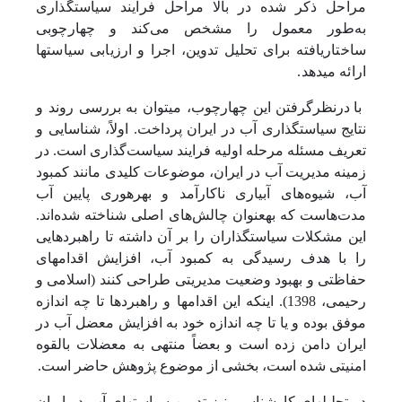
مراحل ذکر شده در بالا مراحل فرایند سیاست­گذاری
به‌طور معمول را مشخص می‌کند و چهارچوبی
ساختاریافته برای تحلیل تدوین، اجرا و ارزیابی سیاست­ها
ارائه می­دهد.
با درنظرگرفتن این چهارچوب، می­توان به بررسی روند و
نتایج سیاست­گذاری آب در ایران پرداخت. اولاً، شناسایی و
تعریف مسئله مرحله اولیه فرایند سیاست‌گذاری است. در
زمینه مدیریت آب در ایران، موضوعات کلیدی مانند کمبود
آب، شیوه‌های آبیاری ناکارآمد و بهره­وری پایین آب
مدت‌هاست که به­عنوان چالش‌های اصلی شناخته شده‌اند.
این مشکلات سیاست­گذاران را بر آن داشته تا راهبردهایی
را با هدف رسیدگی به کمبود آب، افزایش اقدام­های
حفاظتی و بهبود وضعیت مدیریتی طراحی کنند (اسلامی و
رحیمی، 1398). اینکه این اقدام­ها و راهبردها تا چه اندازه
موفق بوده و یا تا چه اندازه خود به افزایش معضل آب در
ایران دامن زده است و بعضاً منتهی به معضلات بالقوه
امنیتی شده است، بخشی از موضوع پژوهش حاضر است.
در تحلیل­های کارشناسی نیز تدوین سیاست­های آب در ایران