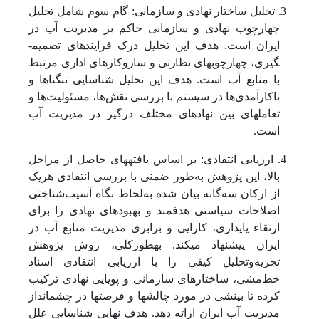
3. تحلیل ساختار نهادی و سازمانی: گام سوم شامل تحلیل
چهارچوب نهادی و سازمانی حاکم بر مدیریت آب در
ایران است. هدف این تحلیل درک فرایندهای تصمیم­
گیری، چهارچوب­های نظارتی و سازوکار­های اداری مرتبط
با منابع آب است. هدف این تحلیل شناسایی تنگناها و
ناکارآمدی‌ها در سیستم با بررسی نقش‌ها، مسئولیت‌ها و
تعامل­های بین نهادهای مختلف درگیر در مدیریت آب
است.
4. ارزیابی انتقادی: بر اساس یافته­های حاصل از مراحل
بالا، این پژوهش به‌طور ضمنی با بررسی انتقادی هریک
از ارکان سه‌گانه بیان‌ شده به‌لحاظ نگاه آسیب‌شناختی
اصلاحات سیاستی هدفمند و بهبودهای نهادی را برای
ارتقاء پایداری، کارایی و برابری مدیریت منابع آب در
ایران پیشنهاد می­کند. به­طورکلی، روش پژوهش
تجزیه‌و‌تحلیل کیفی را با ارزیابی انتقادی اسناد
خط‌مشی، ساختارهای سازمانی و پویایی نهادی ترکیب
کرده تا بینشی در مورد چالش­ها و فرصت­ها در چشم­انداز
مدیریت آب ایران ارائه دهد. هدف نهایی شناسایی علل