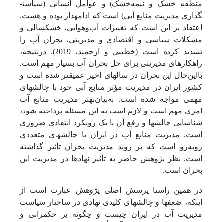
منطقه خشک و نیمه‌خشک) و عوامل انسانی (سیاست­
گذاری مدیریت منابع آبی) است که ادامه­دار بوده و هست.
اعتقاد بر این است که تغییرات آب‌و‌هوایی، خشکسالی و
مشکلات سیاسی و اقتصادی و مدیریتی، بحران آب را
تشدید کرده است (خطیبی و ارجمند، 2019). درنتیجه،
راهکارهای مدیریتی برای حل بحران آب بسیار مهم است.
با‌این‌حال این بحران در سال­های اخیر عمیق­تر شده است و
کشور ایران در مدیریت مؤثر منابع آبی خود با چالش­های
مهمی مواجه شده است. به‌بیان‌بهتر مدیریت منابع آب
امری مهم است و لازم است به این مسئله پرداخته شود،
شناسایی چالش­ها و رفع آن با یک رویکرد انتقادی ضروری
است. مدیریت منابع آب در ایران با چالش­های متعددی
رو‌به‌رو است که بر روند مدیریت بحران تأثیر گذاشته
است. نظر پژوهش حاضر به تأثیر نهادها در مدیریت این
بحران است.
در همین راستا پرسش اصلی پژوهش عبارت است از
اینکه، ضعف­ها و چالش­های کلیدی نهادی در ساختار سیاست
مدیریت آب در ایران چیست و چگونه بر حکمرانی و