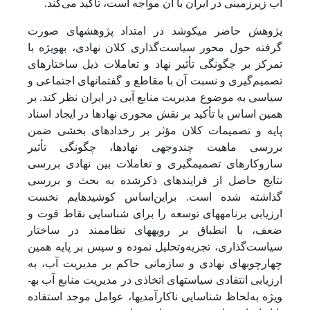
آب زیرزمینی در ایران با آن مواجه است، تأکید می‌کند.
پژوهش حاضر می­کوشد در امتداد پژوهش­های صورت
گرفته حول محور سیاست‌گذاری کلان نهادی، به­ویژه با
تمرکز بر چگونگی تأثیر نهاد و تعاملات ذیل ساختارهای
تصمیم‌گیری و نسبت آن با مقاطع و گفتمان­های اجتماعی و
سیاسی به موضوع مدیریت منابع آبی در ایران نظر کند. بر
همین اساس با تأکید بر نقش محوری نهادها در ایجاد اسناد
پایه و تصمیمات کلان مؤثر بر رخدادهای بخشی ضمن
بررسی ماهیت چندوجهی نهادها، چگونگی تأثیر
سازوکارهای تصمیم­گیری و تعاملات بین نهادی بررسی
نتایج حاصل از فرایندهای ذکرشده به بحث و بررسی
گذاشته شده است. بر‌این‌اساس کوشیده­ایم نخست
ارزیابی برنامه­های توسعه را برای شناسایی نقاط قوت و
ضعف، با انطباق بر رویه­های نظام­مند در ساختار
سیاست‌گذاری، تجزیه‌و‌تحلیل نموده و سپس بر پایه همین
چهارچوب­های نهادی و سازمانی حاکم بر مدیریت آب، به
ارزیابی انتقادی سیاست­های اتخاذی در مدیریت منابع آب به­
ویژه به‌لحاظ شناسایی ناکارآمدی­ها، عوامل موجد استفاده