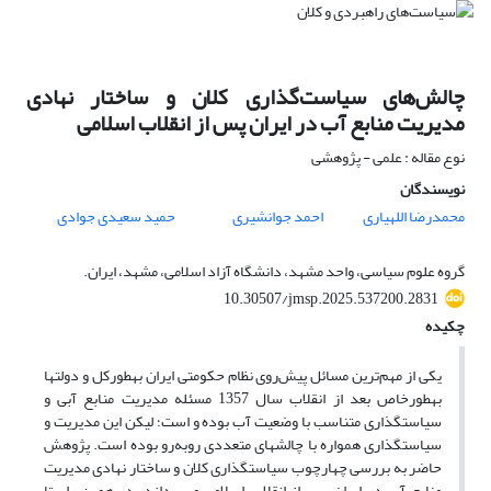
چالش‌های سیاست‌گذاری کلان و ساختار نهادی
مدیریت منابع آب در ایران پس از انقلاب اسلامی
نوع مقاله : علمی - پژوهشی
نویسندگان
محمدرضا اللهیاری
احمد جوانشیری
حمید سعیدی جوادی
گروه علوم سیاسی، واحد مشهد، دانشگاه آزاد اسلامی، مشهد، ایران.
10.30507/jmsp.2025.537200.2831
چکیده
یکی از مهم‌ترین مسائل پیش‌روی نظام حکومتی ایران به­طورکل و دولت­ها
به­طورخاص بعد از انقلاب سال 1357 مسئله مدیریت منابع آبی و
سیاست­گذاری متناسب با وضعیت آب بوده و است؛ لیکن این مدیریت و
سیاست­گذاری همواره با چالش­های متعددی رو‌به‌رو بوده است. پژوهش
حاضر به بررسی چهارچوب سیاست­گذاری کلان و ساختار نهادی مدیریت
منابع آب در ایران پس از انقلاب اسلامی می‌پردازد. در همین راستا