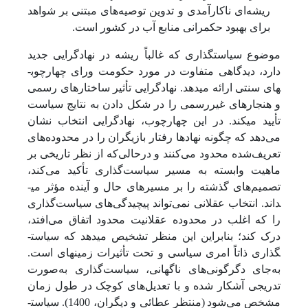
ریشه‌ای ناکارآمدی و تدوین توصیه‌های مبتنی بر شواهد
برای بهبود حکمرانی منابع آب در کشور است.
موضوع سیاست­گذاری که غالباً ریشه در نهادگرایی جدید
دارد، دیدگاهی متفاوت در مورد حکومت ورای چهارچوب­
های سنتی ارائه می­دهد. نهادگرایی تأثیر ساختارهای رسمی
و هنجارهای غیررسمی را در شکل دادن به نتایج سیاست
تأیید می­کند. در این چهارچوب، نهادگرایی انتخاب نشان
می‌دهد که چگونه نهادها رفتار بازیگران را در محدوده‌های
تعریف‌شده محدود می‌کنند و در‌حالی‌که از نظر تاریخی بر
ماهیت وابسته به مسیر سیاست‌گذاری تأکید می‌کند،
تصمیم‌های گذشته را بر مسیرهای حال و آینده مؤثر می­
داند. انتخاب عقلانی نمی‌تواند پیچیدگی‌های سیاست‌گذاری
را که اغلب در محدوده عقلانیت محدود اتفاق می‌افتد،
درک کند؛ بنابراین این منظر تشخیص می­دهد که سیاست­
گذاری ذاتاً امری سیاسی و تحت تأثیرات زمینه­ای است.
به‌جای دگرگونی‌های ناگهانی، سیاست‌گذاری به‌صورت
تدریجی آشکار شده و با تعدیل‌های کوچک در طول زمان
مشخص می‌شود
(منتظر عطائی و دیگران، 1400). سیاست­