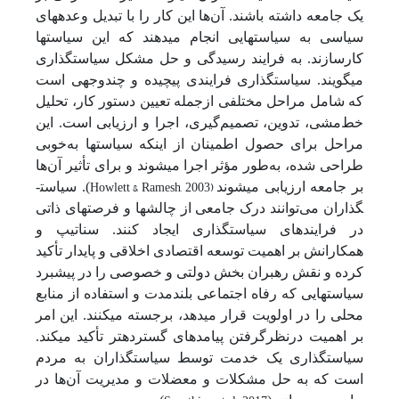
یک جامعه داشته باشند. آن‌ها این کار را با تبدیل وعده­های
سیاسی به سیاست­هایی انجام می­دهند که این سیاست­ها
کارسازند. به فرایند رسیدگی و حل مشکل سیاست­گذاری
می­گویند. سیاست­گذاری فرایندی پیچیده و چندوجهی است
که شامل مراحل مختلفی ازجمله تعیین دستور کار، تحلیل
خط‌مشی، تدوین، تصمیم‌گیری، اجرا و ارزیابی است. این
مراحل برای حصول اطمینان از اینکه سیاست­ها به‌خوبی
طراحی شده، به‌طور مؤثر اجرا می­شوند و برای تأثیر آن‌ها
Howlett & Ramesh, 2003)
بر جامعه ارزیابی می­شوند
). سیاست­
گذاران می‌توانند درک جامعی از چالش­ها و فرصت­های ذاتی
در فرایندهای سیاست­گذاری ایجاد کنند. سناتیپ و
همکارانش بر اهمیت توسعه اقتصادی اخلاقی و پایدار تأکید
کرده و نقش رهبران بخش دولتی و خصوصی را در پیشبرد
سیاست­هایی که رفاه اجتماعی بلندمدت و استفاده از منابع
محلی را در اولویت قرار می­دهد، برجسته می­کنند. این امر
بر اهمیت درنظرگرفتن پیامدهای گسترده­تر تأکید می­کند.
سیاست­گذاری یک خدمت توسط سیاست­گذاران به مردم
است که به حل مشکلات و معضلات و مدیریت آن‌ها در