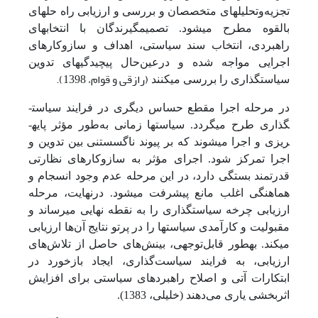
تجزیه‌و‌تحلیل­های متخصصان و بررسی و ارزیابی راه حل­های
بالقوه مطرح می­شود. تصمیم­گیرندگان با انتخاب­های
راهبردی، انتخاب سند سیاستی، اهداف و سازوکارهای
اجرایی مواجه شده و در‌عین‌حال پیچیدگی­های تدوین
(رازقی و قوام، 1398).
سیاست­گذاری را بررسی می­کنند
در مرحله اجرا مقطع حساس دیگری در فرایند سیاست­
گذاری طرح می­گردد. سیاست­ها زمانی به‌طور مؤثر پایه­
ریزی و اجرا می­شوند که بر پیوند ناگسستنی بین تدوین و
اجرا تمرکز شود. اجرای مؤثر به سازوکارهای نظارتی
قدرتمند بستگی دارد، در این مرحله عدم وجود انسجام و
هماهنگی اغلب مانع پیشرفت می­شود. درنهایت، مرحله
ارزیابی چرخه سیاست­گذاری را به نقطه نهایی می­رساند و
مقبولیت و کارآمدی سیاست­ها را در پرتو نتایج آن‌ها ارزیابی
می­کند. به­طور قابل‌توجهی، بینش‌های حاصل از تلاش‌های
ارزیابی، به فرایند سیاست‌گذاری، ایجاد بازخورد در
ابتکارات آتی و اصلاح راهبردهای سیاستی برای افزایش
اثربخشی یاری می‌دهند (خلیلی، 1383).