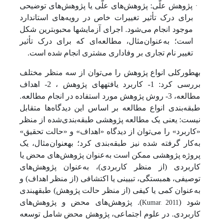
·
پژوهش علّی: پژوهش‌های علّی یا پژوهش‌های توضیحی
برای درک تأثیر تغییرات خاص در رویه‌های استاندارد
موجود انجام می‌شود. اجرای آزمایش­ها محبوب­ترین شکل
است؛ به‌عنوان‌مثال، مطالعه
ای که برای درک تأثیر
تغییر نام تجاری بر وفاداری مشتری انجام شده است.
به­طورکلی انواع پژوهش را می
توان از سه منظر مختلف
بررسی کرد: 1- کاربرد یافته­های پژوهش ، 2- اهداف
مطالعه، 3- روش پژوهش مورد استفاده در انجام مطالعه.
طبقه‌بندی انواع مطالعه بر اساس این دیدگاه‌ها متقابل
نیست: یعنی یک مطالعه پژوهشی طبقه‌بندی‌شده از منظر
«کاربرد» را می‌توان از دیدگاه «اهداف» و «حالت تحقیق»
به‌کار گرفته شده نیز طبقه‌بندی کرد؛ به­عنوان‌مثال، یک
پروژه پژوهشی ممکن است به‌عنوان پژوهش‌های محض یا
کاربردی (از منظر کاربردی)، به‌عنوان پژوهش‌های
توصیفی، همبستگی، تبیینی یا اکتشافی (از منظر اهداف) و
به
عنوان کمی یا کیفی (از منظر حالت پژوهش) طبقه­بندی
Kumar, 2011
شود (
). پژوهش‌های محض و پژوهش‌های
کاربردی. در علوم اجتماعی، پژوهش محض شامل توسعه