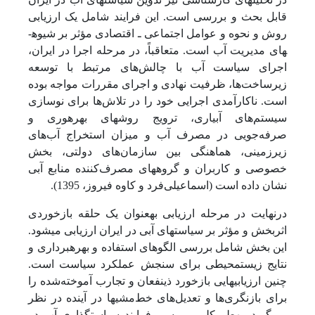
قابل بحث و بررسی است. این فرایند شامل یک ارزیابی
روش و نحوه و عوامل اجتماعی ـ اقتصادی مؤثر بر شیوه­
های مدیریت آب است. متعاقباً، در مرحله اجرا در ایران،
اجرای سیاست آب با چالش‌های مرتبط با توسعه
زیرساخت‌ها، ظرفیت نهادی و اجرای مقررات مواجه بوده
است. ناکارآمدی اجرایی خود را در تلاش‌ها برای نوسازی
سیستم‌های آبیاری، ترویج روش­های بهره­وری و
صرفه‌جویی در مصرف آب و میزان استخراج آب‌های
زیرزمینی، هماهنگی بین سازمان‌های دولتی، بخش‌
خصوصی و کاربران و گروه­های مصرف‌کننده منابع آبی
نشان داده است (اسماعیلی‌فرد و کاوه فیروز، 1395).
درنهایت در مرحله ارزیابی به­عنوان یک حلقه بازخوردی
اثربخش و مؤثر بر سیاست­های آبی در ایران ارزیابی می­شود.
این بخش شامل بررسی الگوهای استفاده و بهره­برداری و
نتایج زیست­محیطی برای سنجش عملکرد سیاست است.
چنین ارزیابی­هایی بازخورد ذی­نفعان و تجارب آموخته‌شده را
برای بازنگری‌ها و تعدیل‌های خط‌مشی­ها در آینده در نظر
می‌گیرد. به­طورکلی، بررسی فرایند سیاست­گذاری آب در