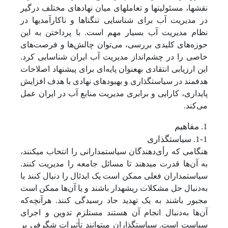
نقش­ها، مسئولیت­ها و تعامل­های میان نهادهای مختلف درگیر
در مدیریت آب برای شناسایی تنگناها و ناکارآمدی­ها در
نظام مدیریت آب بسیار مهم است. با پرداختن به این
حوزه‌های کلیدی بررسی، می‌توان چالش‌ها و فرصت‌های
خاصی را در چشم‌انداز مدیریت آب ایران شناسایی کرد.
این ارزیابی انتقادی به­عنوان پایه‌ای برای پیشنهاد اصلاحات
هدفمند در سیاست­گذاری و بهبودهای نهادی با هدف افزایش
پایداری، کارایی و برابری مدیریت منابع آب در ایران عمل
می‌کند.
1. مفاهیم
1-1. سیاست­گذاری
هنگامی که رأی‌دهندگان سیاستمدارانی را انتخاب می­کنند،
به آن‌ها قدرت می­دهند تا مسائل جامعه را مدیریت کنند.
سیاستمداران فعلی ممکن است یک ایدئال را دنبال کنند یا
به‌دنبال حل مشکلات ریشه­دار باشند و یا آن‌ها ممکن است
مجبور باشند به یک تهدید حاد رسیدگی کنند. هرآنچه‌که
آن‌ها به‌دنبال انجام آن هستند مستلزم تدوین و اجرای
سیاست است. سیاست­گذاران می­توانند تأثیرات شگرفی بر