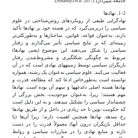
Senathip & et al., 2017
جامعه می­پردازد (
).
1-2. نهادها
نهادگرایی طیفی از رویکردهای روش‌شناختی در علوم
سیاسی را دربرمی‌گیرد که در هسته خود بر نهادها تأکید
دارند، به‌عنوان قواعد، قوانین، ساختارها و به‌طورکلی‌تر
زمینه‌ای که بر نتایج سیاسی تأثیر می‌گذارند و رفتار
سیاسی را شکل می‌دهند. این موضوع (یعنی نهادها)
مربوط به چگونگی شکل­گیری و مشروط‌شدن رفتار
بازیگران سیاسی توسط زمینه­های نهادی است که در آن
فعالیت می‌کنند. علوم سیاسی به‌عنوان یک رشته، همواره
توانسته است به‌طورخاص ادعا کند که مطالعه قدرت و
نهادها هسته اصلی دغدغه­ها و سهم آن بوده است. نهادها
مهم هستند؛ زیرا، به‌عنوان موجودیت، بخش بزرگی از
چشم­انداز سیاسی را تشکیل می­­دهند، و به این دلیل است
که حکومت نوین تا حد زیادی در داخل و از طریق نهادها
رخ می­دهد. نهادها همچنین اهمیت دارند؛ زیرا آن‌ها (یا
حداقل بازیگران درون آنها) معمولاً قدرت را در دست
دارند و منابع نهادی را در مبارزات سیاسی و روابط