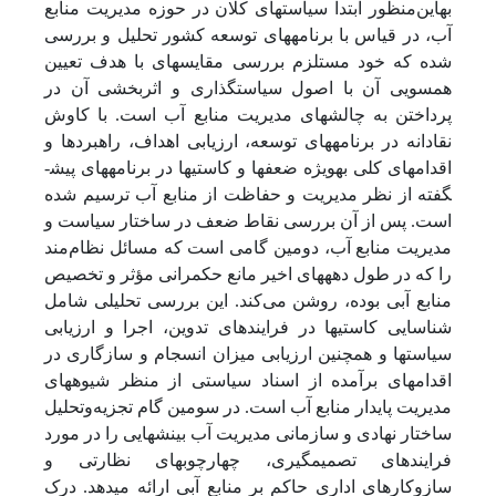
به­این‌‌منظور ابتدا سیاست­های کلان در حوزه مدیریت منابع
آب، در قیاس با برنامه­های توسعه کشور تحلیل و بررسی
شده که خود مستلزم بررسی مقایسه­ای با هدف تعیین
همسویی آن با اصول سیاست­گذاری و اثربخشی آن در
پرداختن به چالش­های مدیریت منابع آب است. با کاوش
نقادانه در برنامه­های توسعه، ارزیابی اهداف، راهبردها و
اقدام­های کلی به­ویژه ضعف­ها و کاستی­ها در برنامه­های پیش­
گفته از نظر مدیریت و حفاظت از منابع آب ترسیم شده
است. پس از آن بررسی نقاط ضعف در ساختار سیاست و
مدیریت منابع آب، دومین گامی است که مسائل نظام‌مند
را که در طول دهه­های اخیر مانع حکمرانی مؤثر و تخصیص
منابع آبی بوده، روشن می‌کند. این بررسی تحلیلی شامل
شناسایی کاستی­ها در فرایندهای تدوین، اجرا و ارزیابی
سیاست­ها و همچنین ارزیابی میزان انسجام و سازگاری در
اقدام­های برآمده از اسناد سیاستی از منظر شیوه­های
مدیریت پایدار منابع آب است. در سومین گام تجزیه‌و‌تحلیل
ساختار نهادی و سازمانی مدیریت آب بینش­هایی را در مورد
فرایندهای تصمیم­گیری، چهارچوب­های نظارتی و
سازوکارهای اداری حاکم بر منابع آبی ارائه می­دهد. درک