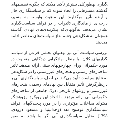
گذاری به­طورکلی بیش‌تر تأکید می­کند که چگونه تصمیم­های
گذشته مسیرهایی را ایجاد نموده که بر سیاست­گذاری حال
و آینده تأثیر می­گذارند. این ماهیت وابسته به مسیر،
تأثیر
درجه‌ای از ماندگاری
ات را در فرایند سیاست‌گذاری
نشان می‌دهد، به‌گونه­ای‌که پیکربندی‌های نهادی گذشته
همچنان به شکل‌دهی چشم‌انداز سیاست‌های معاصر ادامه
می‌دهد.
بررسی سیاست آبی نیز به­عنوان بخشی فرعی از سیاست­
گذاری­های کلان، با منظر نهادگرایی دیدگاهی متفاوت در
مورد حکمرانی ورای چهارچوب­های سنتی ارائه می­دهد. تأثیر
ساختارهای رسمی و هنجارهای غیررسمی را در شکل‌دهی
به نتایج سیاست تأیید می‌کند. در اصل، سیاست­گذاری آبی با
درنظرگرفتن تأثیر متقابل بین نهادهای رسمی، هنجارهای
غیررسمی و روش­های تاریخی، درک جامعی از ساختارهای
حکمرانی آبی ارائه می­دهد. با اتخاذ این رویکرد، پژوهشگر
می­تواند مداخلات مؤثرتری را در مورد پیچیدگی­های فرایند
سیاست­گذاری توضیح دهد (وحدانی­نیا و مسعود درودی،
1398). تحلیل سیاست­گذاری آبی اگر بنا باشد به صور