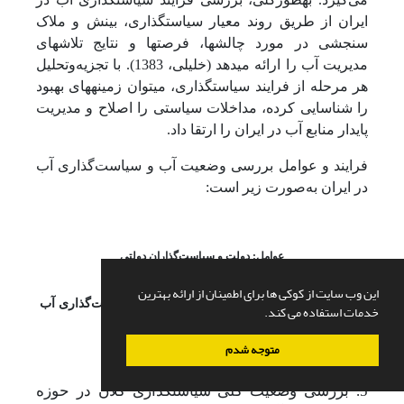
ایران از طریق روند معیار سیاست­گذاری، بینش و ملاک
سنجشی در مورد چالش­ها، فرصت­ها و نتایج تلاش­های
مدیریت آب را ارائه می­دهد (خلیلی، 1383). با تجزیه‌و‌تحلیل
هر مرحله از فرایند سیاست­گذاری، می­توان زمینه­های بهبود
را شناسایی کرده، مداخلات سیاستی را اصلاح و مدیریت
پایدار منابع آب در ایران را ارتقا داد.
فرایند و عوامل بررسی وضعیت آب و سیاست‌گذاری آب
در ایران به‌صورت زیر است:
عوامل: دولت و سیاست‌گذاران دولتی
این وب سایت از کوکی ها برای اطمینان از ارائه بهترین
شکل (2): فرایند و عوامل بررسی وضعیت و سیاست‌گذاری آب
خدمات استفاده می کند.
در ایران
متوجه شدم
5. بررسی وضعیت کلی سیاست­گذاری کلان در حوزه