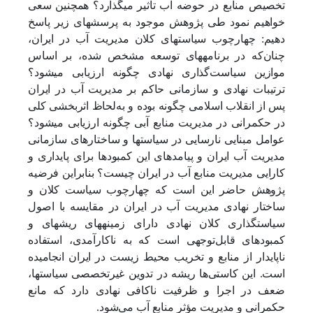
تخصیص منابع در حوضه آب تأثیر می­گذارد؟ همچنین سعی
خواهیم نمود طی پژوهش موجود به پرسش­های زیر پاسخ
دهیم: چهارچوب سیاست­های کلان مدیریت آب در ایران،
چنان‌که در برنامه­های توسعه مشخص شده، بر اساس
موازین سیاست‌گذاری نهادی چگونه ارزیابی می­شود؟
ترتیبات نهادی و سازمانی حاکم بر مدیریت آب در ایران
پس از انقلاب اسلامی چگونه بوده و به‌لحاظ اثربخشی کلی
در حکمرانی در مدیریت منابع آبی چگونه ارزیابی می­شود؟
عوامل مبنایی نارسایی در سیاست­ها و ساختارهای سازمانی
مدیریت آب ایران و پیامدهای این کمبودها برای پایداری و
کارایی مدیریت منابع آب در ایران چیست؟ بنابراین فرضیه
پژوهش حاضر این است که چهارچوب سیاست کلان و
ساختار نهادی مدیریت آب در ایران در مقایسه با اصول
سیاست­گذاری کلان نهادی دارای زمینه­های ریشه­ای و
کمبودهای قابل‌توجهی است که به ناکارآمدی، استفاده
ناپایدار از منابع و تخریب محیط زیست در ایران انجامیده
است. این کاستی‌ها ریشه در تدوین غیرتخصصی سیاست­ها،
ضعف در اجرا و ظرفیت ناکافی نهادی دارد که مانع
حکمرانی و مدیریت مؤثر منابع آب می‌شود.