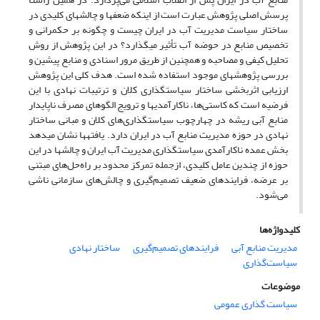
پرسش اصلی پژوهش عبارت است از اینکه ضعف­ها و چالش­های کلیدی در
ساختار سیاست مدیریت آب در ایران چیست و چگونه بر حکمرانی و
تخصیص منابع در حوضه آب تأثیر می­گذارد؟ در این پژوهش از روش
تحلیل کیفی و مصاحبه و همچنین از طریق مرور اسنادی و منابع پیشین و
بررسی پژوهش­های موجود استفاده شده است. هدف کلی این پژوهش
ارزیابی اثربخشی ساختار سیاست­گذاری کلان و ترتیبات نهادی با این
فرضیه است که کاستی‌ها، ناکارآمدی­ها و ترویج الگوهای مصرف ناپایدار
منابع آبی ریشه در چهارچوب سیاست­گذاری‌های کلان و مبانی ساختار
نهادی در حوزه مدیریت منابع آب در ایران دارد. یافته­ها نشان می­دهد
بخش عمده ناکارآمدی سیاست­گذاری مدیریت آب ایران و چالش­ها در این
حوزه از چندین عامل کلیدی، ازجمله تمرکز محدود بر راه‌حل‌های مبتنی
بر عرضه، فرایندهای ضعیف تصمیم‌گیری و چالش‌های سازمانی
ناشی
می‌شود.
کلیدواژه‌ها
مدیریت منابع آبی
فرایندهای تصمیم‌گیری
ساختار نهادی
سیاست‌گذاری
موضوعات
سیاست گذاری عمومی