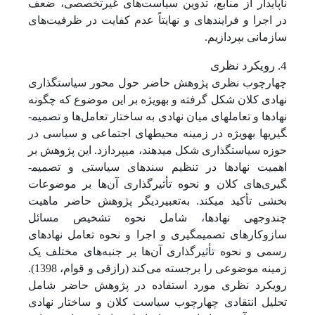
ناپایدار از منابع، تدوین سیاست‌های غیرتخصصی، ضعف
در اجرا و فرایندهای و نهایتاً عدم کفایت در ظرفیت‌های
سازمانی بپردازیم.
4. رویکرد نظری
چهارچوب نظری پژوهش حاضر حول محور سیاست­گذاری
نهادی کلان شکل گرفته و به­ویژه بر این موضوع که چگونه
نهادها و تعامل­های میان نهادی به ساختار تعامل‌ها و تصمیم­
گیری­ها به­ویژه در زمینه محیط­های اجتماعی و سیاسی در
حوزه سیاست­گذاری شکل می­دهند، می­پردازد. این پژوهش بر
اهمیت نهادها در تنظیم سندهای سیاستی و تصمیم­
گیری‌های کلان و نحوه تأثیرگذاری آن‌ها بر موضوعات
بخشی تأکید می­کند. به‌تعبیردیگر پژوهش حاضر ماهیت
چندوجهی نهادها، شامل نحوه تشخیص مسائل
سازوکارهای تصمیم­گیری و اجرا و نحوه تعامل نهادهای
رسمی و نحوه تأثیرگذاری آن‌ها بر جنبه‌های مختلف یک
زمینه موضوعی را برجسته می‌کند (رازقی و قوام، 1398).
رویکرد نظری مورد استفاده در پژوهش حاضر شامل
تحلیل انتقادی چهارچوب سیاست کلان و ساختار نهادی