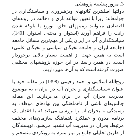
3. مرور پیشینه پژوهشی
دولت­ها اصلی­ترین کانون­های ویژه­پروری و سیاست­گذاری در
جوامع­اند؛ زیرا با تعیین قواعد بازی و دخالت در روندهای
اقتصادی می­توانند زمینه­های خلق، توزیع یا بلوکه شدن
رانت را فراهم آورند (استوار و مجتبی استوار، 1401).
سیاست­گذاری آب در ایران یکی از مهم‌ترین مسائل جامعه
(جامعه ایران و جامعه نخبگان سیاسی و نخبگان علمی)
است به همین جهت از اهمیت بسیار بالایی برخوردار
است. در همین راستا در این حوزه پژوهش­های مختلفی
صورت گرفته است که به آن‌ها می­پردازیم.
روح‌الله اسلامی و احمد رحیمی (1398) در مقاله خود با
عنوان «سیاست­گذاری و بحران آب در ایران»، به موضوع
مدیریت بحران آب در ایران می‌پردازند. این مقاله
چالش‌های ناشی از ناهماهنگی بین نهادهای موظف به
رسیدگی به بحران آب را بررسی می‌کند که با فقدان یک
برنامه مدون و عملکرد ناهماهنگ سازمان‌های مختلف
مرتبط، بحران در مدیریت آب تشدید می‌شود. نویسندگان
از طریق تحلیلی جامع بر نیاز مبرم به رویکردی منسجم و