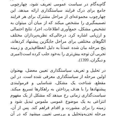
گام‌به‌گام در سیاست عمومی تعریف شود، چهارچوبی
جامع برای درک فرایند سیاست­گذاری ارائه می­دهد. این
چهارچوب مجموعه‌ای از مراحل مشترک برای هر فرایند
تصمیم­گیری را مشخص می­کند که از میان آن می­توان به
تشخیص مشکل، جمع‌آوری اطلاعات، اجرا، نتایج احتمالی
و ارزیابی اشاره کرد. در‌حالی‌که نظریه‌پردازان مختلف
الگو­های مختلفی برای مراحل جایگزین پیشنهاد کرده­اند،
پنج مرحله بیان شده عمدتاً به دلیل انعطاف­پذیری و زمینه
تجربی آن توجه بیش‌تری را به‌خود جلب کرده است
(امیری
و دیگران، 1399).
در تحلیل و تعریف سیاست­گذاری تعیین معضل، به­عنوان
اولین مرحله از سیاست­گذاری معرفی شده است. در این
مقطع، شناخت یک مشکل، شناسایی و فرمول­بندی
پیشنهادها را با هدف پرداختن به راهکارها تسریع می­کند.
سیاست‌گذاری زمانی رخ می­دهد که مشکل از یک مفهوم
انتزاعی به یک موضوع عمومی ملموس تبدیل شود و
زمینه را برای مشورت و اقدام فراهم کند. پس از آن،
مرحله تجزیه‌و‌تحلیل و بررسی تعیین می­شود که در آن