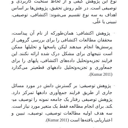
نوع این پژوهش کیفی و از لحاظ سنخیت کاربردی و
توصیفی است. در علم روش تحقیق، پژوهش‌ها بر اساس
اهداف به سه نوع تقسیم می‌شوند: اکتشافی، توصیفی،
تبیینی یا علّی.
·
پژوهش اکتشافی: همان‌طورکه از نام آن پیداست،
محققان مطالعات اکتشافی را برای بررسی گروهی از
پرسش‌ها انجام می­دهند لیکن پاسخ­ها و تحلیل­ها ممکن
است نتیجه­ای برای مشکل درک شده ارائه نکنند.
این
فرایند تجزیه‌و‌تحلیل داده‌های اکتشافی، پایه­ای را برای
جمع­آوری و تجزیه‌و‌تحلیل داده­های قطعی­تر می‌گذارد
Kumar, 2011
).
(
·
پژوهش توصیفی: بر گسترش دانش در مورد مسائل
جاری از طریق فرایند جمع‌آوری داده­ها تمرکز دارد.
پژوهش توصیفی رفتار یک جامعه نمونه را توصیف می­
کند. برای انجام مطالعه فقط یک متغیر مورد نیاز است.
سه هدف اولیه مطالعات توصیفی، توصیف، تبیین و
Kumar, 2011
اعتباریابی یافته‌ها است (
).