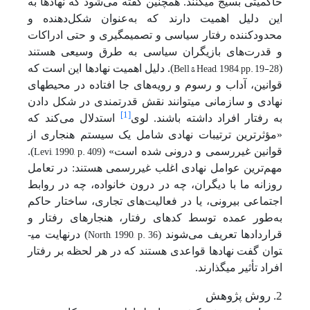
حاکمیتی بسیج می­کنند. همچنین گفته می‌شود که نهادها به
این دلیل اهمیت دارند که به‌عنوان شکل‌دهنده و
محدودکننده رفتار سیاسی و تصمیم­گیری و حتی ادراکات
و قدرت‌های بازیگران سیاسی به طرق وسیعی هستند
Bell & Head, 1984, pp. 19-28
(
)
.
دلیل اهمیت نهادها این است که
قوانین، آداب و رسوم و رویه‌های جا افتاده در محیط­های
نهادی و سازمانی می­توانند نقش قدرتمندی در شکل دادن
[1]
به رفتار افراد داشته باشند. لوی
استدلال می‌کند که
«مؤثرترین ترتیبات نهادی شامل یک سیستم هنجاری از
Levi, 1990, p. 409
قوانین غیررسمی و درونی شده است» (
).
مهم‌ترین عوامل نهادی اغلب غیررسمی هستند:
در تعامل
روزانه ما با دیگران، چه در درون خانواده، چه در روابط
اجتماعی بیرونی، یا در فعالیت‌های تجاری، ساختار حاکم
به‌طور عمده توسط کدهای رفتار، هنجارهای رفتار و
North, 1990, p. 36
قراردادها تعریف می‌شوند (
) درنهایت می­
توان گفت نهادها قواعدی هستند که در هر لحظه بر رفتار
افراد تأثیر می­گذارند.
2. روش پژوهش