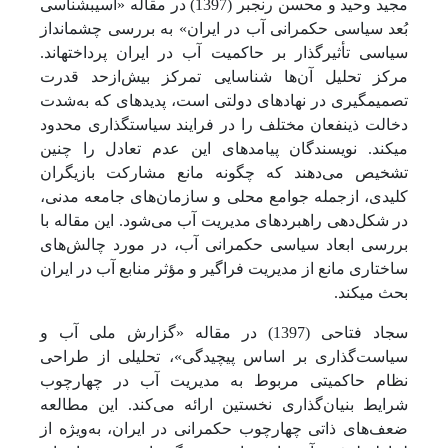
مجید وحید و محسن رنجبر (1397) در مقاله «آسیب­شناسی
بُعد سیاسی حکمرانی آب در ایران» به بررسی چشم­انداز
سیاسی تأثیرگذار بر حاکمیت آب در ایران پرداخته­اند.
مرکز تحلیل آن‌ها شناسایی تمرکز بیش‌از‌حد قدرت
تصمیم­گیری در نهادهای دولتی است، پدیده­ای که به‌شدت
دخالت ذی­نفعان مختلف را در فرایند سیاست­گذاری محدود
می­کند. نویسندگان پیامدهای این عدم تعادل را چنین
تشخیص می‌دهند که چگونه مانع مشارکت بازیگران
کلیدی، ازجمله جوامع محلی و سازمان‌های جامعه مدنی،
در شکل‌دهی راهبرد‌های مدیریت آب می‌شود. این مقاله با
بررسی ابعاد سیاسی حکمرانی آب، در مورد چالش‌های
ساختاری مانع از مدیریت فراگیر و مؤثر منابع آب در ایران
بحث می­کند.
سجاد فتاحی (1397) در مقاله «گزارش ملی آب و
سیاست‌گذاری بر اساس پیچیدگی»، تحلیلی از طراحی
نظام حاکمیتی مربوط به مدیریت آب در چهارچوب
شرایط بنیان‌گذاری نخستین ارائه می‌کند. این مطالعه
ضعف‌های ذاتی چهارچوب حکمرانی در ایران، به‌ویژه از