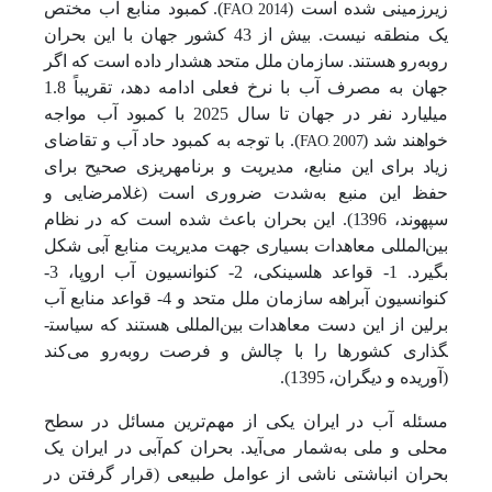
FAO, 2014
زیرزمینی شده است
(
)
.
کمبود منابع آب مختص
یک منطقه نیست. بیش از 43 کشور جهان با این بحران
روبه‌رو هستند. سازمان ملل متحد هشدار داده است که اگر
جهان به مصرف آب با نرخ فعلی ادامه دهد، تقریباً 1.8
میلیارد نفر در جهان تا سال 2025 با کمبود آب مواجه
FAO, 2007
خواهند شد (
). با توجه به کمبود حاد آب و تقاضای
زیاد برای این منابع، مدیریت و برنامه­ریزی صحیح برای
حفظ این منبع به‌شدت ضروری است (غلامرضایی و
سپهوند، 1396). این بحران باعث شده است که در نظام
بین‌المللی معاهدات بسیاری جهت مدیریت منابع آبی شکل
بگیرد.
1- قواعد هلسینکی، 2- کنوانسیون آب اروپا، 3-
کنوانسیون آبراهه سازمان ملل متحد و 4- قواعد منابع آب
برلین از این دست معاهدات بین‌المللی هستند که سیاست­
گذاری کشورها را با چالش و فرصت رو‌به‌رو می‌کند
(آوریده و دیگران، 1395).
مسئله آب در ایران یکی از مهم‌ترین مسائل در سطح
محلی و ملی به‌شمار می‌آید. بحران کم‌آبی در ایران یک
بحران انباشتی ناشی از عوامل طبیعی (قرار گرفتن در