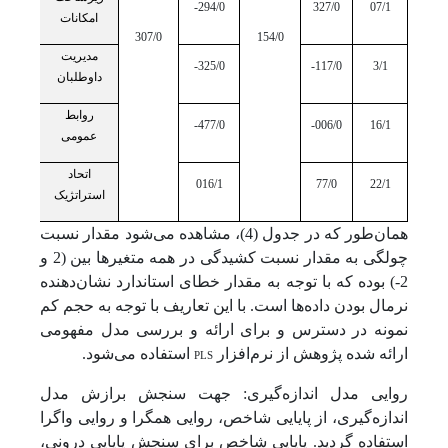
294/0-
327/0
07/1
امکانات
307/0
154/0
مدیریت
325/0-
117/0-
3/1
داوطلبان
روابط
477/0-
006/0-
16/1
عمومی
اتحاد
016/1
77/0
22/1
استراتژیک
همان‌طور که در جدول (4)، مشاهده می‌شود مقدار نسبت
چولگی به مقدار نسبت کشیدگی در همه متغیرها بین (2 و
2-) بوده که با توجه به مقدار خطای استاندارد نشان‌دهنده
نرمال بودن داده‌ها است. با این تعاریف با توجه به حجم کم
نمونه در دسترس و برای ارائه و بررسی مدل مفهومی
ارائه شده پژوهش از نرم‌افزار
PLS
استفاده می‌شود.
روایی مدل اندازه‌گیری: جهت سنجش برازش مدل
اندازه‌گیری، از پایایی شاخص، روایی همگرا و روایی واگرا
استفاده گردید. پایایی شاخص برای سنجش پایایی درونی،