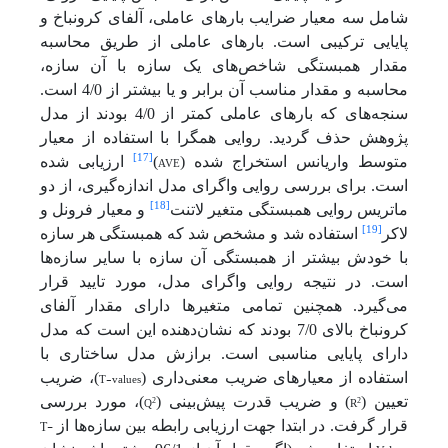
شامل سه معیار ضرایب بارهای عاملی، آلفای کرونباخ و
پایایی ترکیبی است. بارهای عاملی از طریق محاسبه
مقدار همبستگی شاخص‌های یک سازه با آن سازه،
محاسبه و مقدار مناسب آن برابر و یا بیشتر از 4/0 است.
سنجه‌های که بارهای عاملی کمتر از 4/0 بودند از مدل
پژوهش حذف گردید. روایی همگرا با استفاده از معیار
[17]
متوسط واریانس استخراج شده (
AVE
)
ارزیابی شده
است. برای بررسی روایی واگرای مدل اندازه
گیری، از دو
[18]
ماتریس روایی همبستگی متغیر لاتنت
و معیار فرونل و
[19]
لاکر
استفاده شد و مشخص شد که همبستگی هر سازه
با خودش بیشتر از همبستگی آن سازه با سایر سازه‌ها
است. در نتیجه روایی واگرای مدل، مورد تایید قرار
می‌گیرد. همچنین تمامی متغیرها دارای مقدار آلفای
کرونباخ بالای 7/0 بودند که نشان‌دهنده این است که مدل
دارای پایایی مناسبی است. برازش مدل ساختاری با
استفاده از معیارهای ضریب معنی‌داری (
T-values
)، ضریب
تعیین (
2
R
) و ضریب قدرت پیش‌بینی (
2
Q
)، مورد بررسی
T-
قرار گرفت. در ابتدا جهت ارزیابی رابطه بین سازه‌ها از