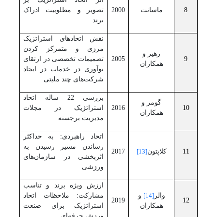
8
ماسانت
2000
تصویر و مطلوبیت ادراک
برند
نقش اتحادهای استراتژیک
مرزی و متمرکز کردن
زهیر و
9
2005
تصمیمات تخصصی در ارتقای
همکاران
نوآوری در خدمات در ایجاد
شرکت‌های چند ملیتی
بررسی 22 ساله اتحاد
گومز و
10
2016
استراتژیک در مجلات
همکاران
مدیریت برجسته
اتحاد راهبردی: به حداکثر
رساندن مسیر رسیدن به
11
کلاپتون
[13]
2017
اثربخشی در سازمان‌های
ورزشی
ارزش ویژه برند و تناسب
والر
[14]
و
مشارکت: ملاحظات اتحاد
2019
12
همکاران
استراتژیک برای صنعت
ورزش حرفه‌ای