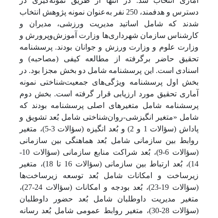
آماری انتخاب شد. در انتها از طریق نمونه‌گیری در
دسترس و هدفمند، 250 نفر به‌عنوان نمونه پژوهش انتخاب
شدند که شامل اساتید مدیریت ورزشی، مدیران و
کارشناس سازمان شهرداری‌ها وزارت آموزش‌وپرورش و
وزارت علوم و وزارت ورزش و جوانان بودند. پرسش­نامه
تحقیق حاضر برگرفته از مطالعه کیفی (مصاحبه) و
اسنادی است. این پرسش­نامه شامل دو بخش مجزا بود. در
بخش اول پرسش­نامه ویژگی‌های جمعیت‌شناختی نمونه
آماری تحقیق مورد ارزیابی قرار گرفته است. بخش دوم
پرسش­نامه شامل متغیرهای اصلی پرسش­نامه بودند که
شامل «متغیر انگیزشی-روان‌شناختی شامل بُعد تشویق و
پاداش (سؤالات 1 و 2) و بُعد انگیزه (سؤالات 3-5)، متغیر
روابط بین سازمانی شامل بُعد هماهنگی بین سازمانی
(سؤالات 6-9)، بُعد شراکت منابع سازمانی (سؤالات 10-
14)، بُعد ارتباط بین سازمانی (سؤالات 16 تا 18)، متغیر
زیرساخت و امکانات شامل بُعد توسعه زیرساخت‌ها
(سؤالات 19-23)، بُعد بودجه و امکانات (سؤالات 24-27)،
متغیر مدیریت داوطلبان شامل بُعد حضور داوطلبان
(سؤالات 28-30)، متغیر روابط عمومی شامل بُعد رسانه