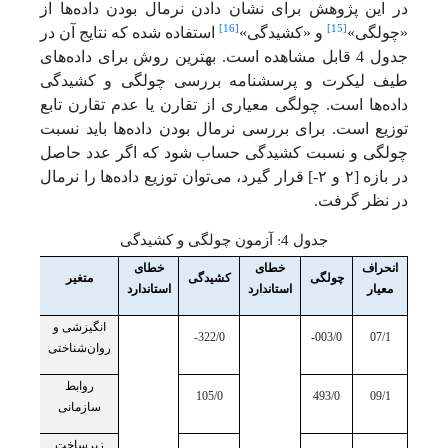
در این پژوهش برای نشان دادن نرمال بودن داده‌ها از
[16]
[15]
«چولگی»
و «کشیدگی»
استفاده شده که نتایج آن در
جدول 4 قابل مشاهده است. بهترین روش برای داده‌های
طیف لیکرت و پرسش­نامه بررسی چولگی و کشیدگی
داده‌ها است. چولگی معیاری از تقارن یا عدم تقارن تابع
توزیع است. برای بررسی نرمال بودن داده‌ها باید نسبت
چولگی و نسبت کشیدگی حساب شود که اگر عدد حاصل
در بازه [۲ و ۲-] قرار گیرد، می‌توان توزیع داده‌ها را نرمال
در نظر گرفت.
:
جدول 4
آزمون چولگی و کشیدگی
انحراف
خطای
خطای
چولگی
کشیدگی
متغیر
معیار
استاندارد
استاندارد
انگیزشی و
322/0-
003/0-
07/1
روان‌شناختی
روابط
105/0
493/0
09/1
سازمانی
زیرساخت