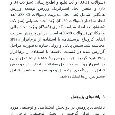
(سؤالات 31-33) و بُعد تبلیغ و اطلاع‌رسانی (سؤالات 34 و
35) و متغیر اتحاد استراتژیک ورزش توسعه ورزش
همگانی شامل بُعد اتحاد مدیریت (سؤالات 36-38)، بُعد
اتحاد ساختار (سؤالات 39-41)، بُعد اتحاد عملیاتی (سؤالات
42-44)، بُعد اتحاد سیاست‌گذاری (45-47) و بُعد اتحاد مالی
و امکاناتی (سؤالات 48-50)» است. در این پژوهش ضرایب
SPSS
آلفای کرونباخ پرسش­نامه با استفاده از نرم‌افزار
27
محاسبه شد. سپس پایایی و روایی سازه به‌صورت مراحل
گزارش شده در قسمت یافته‌ها با استفاده از نرم‌افزار
تایید گردید. جهت بررسی یافته‌ها و ارائه مدل نهایی
PLS
4
پژوهش از روش ساخت مدل معادلات ساختاری در دو بخش
تحلیل عاملی تأییدی مرتبه اول و دوم سازه سه متغیر و تحلیل
مسیر بین آن‌ها استفاده شد.
3. یافته‌های پژوهش
یافته‌های پژوهش در دو بخش استنباطی و توصیفی مورد
بررسی قرار گرفت. در بخش توصیفی، برخی از