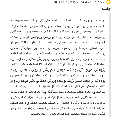
10.30507/jmsp.2024.460853.2727
چکیده
توسعه ورزش همگانی بر اساس سیاست‌های کلی برنامه ششم توسعه
اهمیت بسیار زیادی در بهبود سلامت و رفاه عمومی جامعه دارد؛
بنابراین پژوهش پیش‌رو به‌منظور ارائه الگوی توسعه ورزش همگانی
بوسیله اتحادهای استراتژیک بوده و روش پژوهش از نظر هدف
کاربردی، از حیث ماهیت توصیفی می‌باشد و از نظرات 250 نفر از
کارشناسان مرتبط با موضوع پژوهش به‌منظور جواب‌گو شدن
پرسشنامه محقق ساخته برگرفته از مطالعه کیفی و اسنادی استفاده
شد. جهت تجزیه و تحلیل داده‌ها و بررسی برازش مدل از مدل‌سازی
معادلات ساختاری در نرم‌افزار PLS4-SPSS27 استفاده شد. نتایج
پژوهش گویای آن بود که عوامل انگیزشی و روان‌شناختی، روابط
بین‌سازمانی، زیرساخت و امکانات، مدیریت داوطلبان و روابط عمومی
بوده که بر اتحاد استراتژیک توسعه ورزش همگانی تاثیر می‌گذارد و از
نتایج پژوهش می‌توان دریافت که از طریق اتحاد مدیریت، اتحاد
ساختاری، اتحاد عملیاتی، اتحاد سیاست‌گذاری و اتحاد مالی و امکاناتی به
ایجاد یک همکاری راهبردی بین سازمان شهرداری‌ها، وزارت آموزش و
پرورش و وزارت ورزش و جوانان، با هدف تقویت همکاری و هماهنگی
همراه با نظارت نهادهای حاکمیتی به دنبال توسعه ورزش همگانی در
کشور شده و سطح سلامت عمومی جامعه را ارتقاء بخشد.