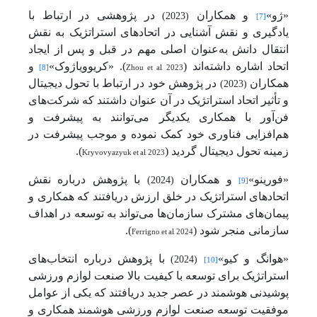
«ژو»
و همکاران
در پژوهشی در ارتباط با
(2023)
[7]
یادگیری و نقش آشنایی در اتحادهای استراتژیک به نقش
انتقال دانش به‌عنوان اصلی مهم در قبل و پس از ایجاد
اتحاد اشاره داشته‌اند (
Zhou et al, 2023
). «کریوویاژوک»
و
[8]
همکاران
در پژوهش خود در ارتباط با تحول دیجیتال
(2023)
و تأثیر اتحاد استراتژیک در آن عنوان داشتند که شرکت‌های
فن‌آور با همکاری یکدیگر می‌توانند به پیشرفت و
هم‌افزایی فناوری خود کمک نموده و موجب پیشرفت در
زمینه تحول دیجیتال گردید (
Kryvovyazyuk et al, 2023
).
«فورینو»
و همکاران
با پژوهش درباره نقش
(2024)
[9]
اتحادهای استراتژیک در خلق ارزش دریافتند که همکاری و
پیمان‌های مشترک سازمان‌ها می‌تواند به توسعه در اهداف
سازمانی منجر شود (
Ferrigno et al, 2024
).
«هوانگ و کیو»
با پژوهش درباره انتخاب‌های
(2024)
[10]
استراتژیک برای توسعه با کیفیت بالا صنعت لوازم ورزشی
پوشیدنی هوشمند در عصر جدید دریافتند که یکی از عوامل
موفقیت توسعه صنعت لوازم ورزشی هوشمند همکاری و