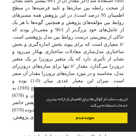
Values
استفاده شد (اگر مقدار آن از 96/1 بیشتر باشد نشان
از صحت رابطه بین سازه‌ها و تایید فرضیه‌ها در سطح
اطمینان 95 درصد است). در این پژوهش همه مسیرهای
روابط بین مؤلفه‌های پژوهش و همچنین گویه‌ها با هر یک
از عامل‌های خود بزرگ‌تر از 96/1 و معنی‌دار بودند که
حاکی از پیش‌بینی درست روابط بین مدل پژوهشی است.
2
R
معیاری است که برای پیوند بخش اندازه‌گیری و بخش
ساختاری مدل‌سازی معادلات ساختاری به­کار می‌رود و
نشان از تأثیری دارد که یک متغیر برون‌زا بر یک متغیر
2
R
درون‌زا می‌گذارد. مقدار
تنها برای سازه‌های درون‌زای
مدل، محاسبه و در مورد سازه‌های برون‌زا مقدار آن صفر
است. میزان این معیار عددی میان (0-1) بوده و
نشان‌دهنده برازش مدل ساختاری در سه سطح (19/0) به
معنی ضعیف، (33/0) نشان‌دهنده متوسط بودن و (67/0)
این وب سایت از کوکی ها برای اطمینان از ارائه بهترین
برای نشان دادن قوی بودن متغیر است. در پژوهش حاضر
خدمات استفاده می کند.
تمامی متغیرها بالاتر از سطح متوسط و در محدوده (67/0)
متوجه شدم
یا بالاتر از آن بود که نشان می‌دهد مدل ساختاری پژوهش،
برازش مطلوبی دارد (جدول 5).