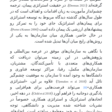
گرفته‌اند (
Deeman, 2021
). در حقیقت استراتژی پیمان، ترجمه
چشم‌انداز مأموریت به زبان اقدامات و اهداف است که در
طول سال‌های گذشته دیدگاه مربوط به توسعه استراتژی
برای پیمان‌های استراتژیک جای خود را به تمرکز رو
پیشنهادهای ارزشی یک پیمان داده است (
Porter & Kramer, 2006
).
در حال حاضر، همکاری میان سازمان‌ها به یکی از
روش‌های رایج میان آن‌ها تبدیل شده است.
با نگاهی به سازمان‌های موفق در عرصه بین‌المللی و
پژوهش‌هایی در این زمینه می‌توان دریافت که
همکاری‌های متعددی با تأمین‌کنندگان، مشتریان،
سازمان‌های مکمل، رقبا، مراکز توسعه فناوری و
دانشگاه‌ها به وجود آمده تا سازمان به موفقیت چشم‌گیر
نائل آید (
Tjemakes et al, 2018
) علاوه بر
این، «استراتژی
همکاری»
می‌تواند فرصت‌هایی برای هم‌افزایی و
[6]
یادگیری دوجانبه را فراهم آورد (
Child et al, 2018
). در دهه اخیر،
اتحادهای استراتژیک و استراتژی همکاری، خصوصاً در
نشریات شناخته شده مدیریت و دانشگاهی، توجه
بیش‌ازپیش را به خود معطوف ساخته است. اتحادهای