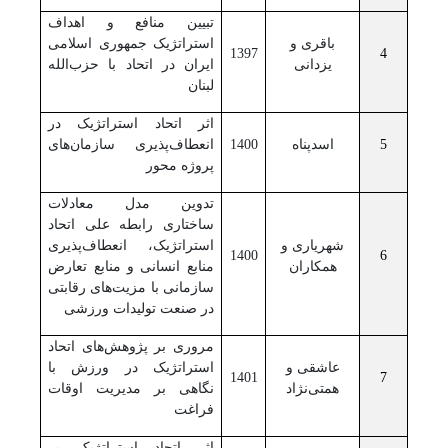
تبیین منافع و اهداف
باقری و
استراتژیک جمهوری اسلامی
1397
4
یزدانی
ایران در اتحاد با حزب‌الله
لبنان
اثر اتحاد استراتژیک در
5
اسدپناه
1400
انعطاف‌پذیری سازمان‌های
پروژه محور
تدوین مدل معادلات
ساختاری رابطه علی اتحاد
شهریاری و
استراتژیک، انعطاف‌پذیری
1400
6
همکاران
منابع انسانی و منابع تعارض
سازمانی با مزیت‌های رقابتی
در صنعت تولیدات ورزشی
مروری بر پژوهش‌های اتحاد
عاشقی و
استراتژیک در ورزش با
1401
7
همتی‌نژاد
نگاهی بر مدیریت اوقات
فراغت
اثر اتحاد استراتژیک بر