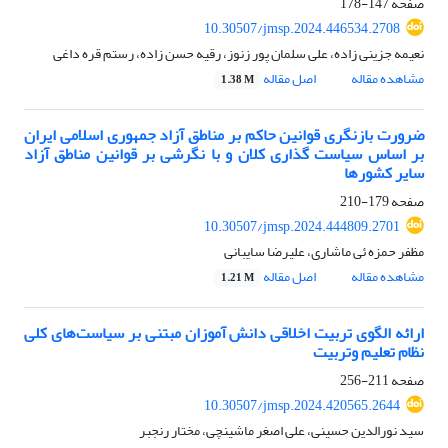
صفحه
147-178
10.30507/jmsp.2024.446534.2708
نعیمه جزینی زاده، علی سلمان پور زنوز، رقیه حسن زاده، رستم قره داغی
مشاهده مقاله
اصل مقاله
1.38 M
ضرورت بازنگری قوانین حاکم بر مناطق آزاد جمهوری اسلامی ایران
بر اساس سیاست گذاری کلان و با نگرشی بر قوانین مناطق آزاد
سایر کشورها
صفحه
179-210
10.30507/jmsp.2024.444809.2701
مظفر حمزه ئی ماشاری، علیرضا سایبانی
مشاهده مقاله
اصل مقاله
1.21 M
ارائه الگوی تربیت اخلاقی دانش آموزان مبتنی بر سیاست‌های کلی
نظام تعلیم وتربیت
صفحه
211-256
10.30507/jmsp.2024.420565.2644
سید نورالدین حسینی، علی اصغر ماشینچی، مختار رنجبر