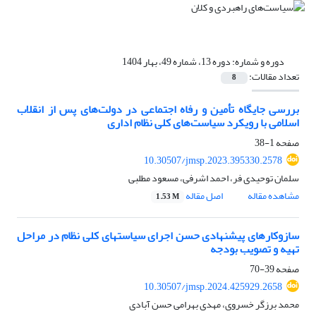
دوره و شماره:
دوره 13، شماره 49، بهار 1404
تعداد مقالات:
8
بررسی جایگاه تأمین و رفاه اجتماعی در دولت‌های پس از انقلاب
اسلامی با رویکرد سیاست‌های کلی نظام اداری
صفحه
1-38
10.30507/jmsp.2023.395330.2578
سلمان توحیدی فر، احمد اشرفی، مسعود مطلبی
مشاهده مقاله
اصل مقاله
1.53 M
سازوکارهای پیشنهادی حسن اجرای سیاستهای کلی نظام در مراحل
تهیه و تصویب بودجه
صفحه
39-70
10.30507/jmsp.2024.425929.2658
محمد برزگر خسروی، مهدی بهرامی حسن آبادی