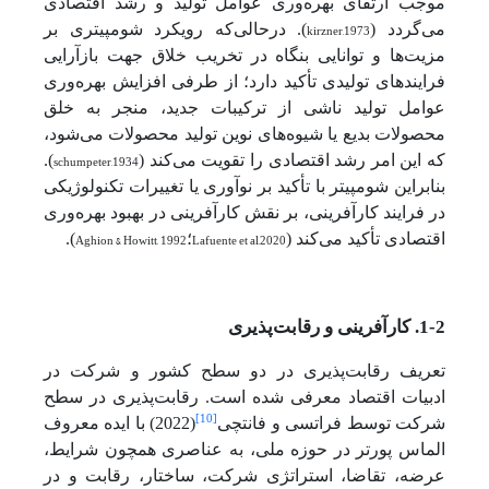
موجب ارتقای بهره‌وری عوامل تولید و رشد اقتصادی
می‌گردد (
kirzner,1973
). درحالی‌که رویکرد شومپیتری بر
مزیت‌ها و توانایی بنگاه در تخریب خلاق جهت بازآرایی
فرایندهای تولیدی تأکید دارد؛ از طرفی افزایش بهره‌وری
عوامل تولید ناشی از ترکیبات جدید، منجر به خلق
محصولات بدیع یا شیوه‌های نوین تولید محصولات می‌شود،
که این امر رشد اقتصادی را تقویت می‌کند (
schumpeter,1934
).
بنابراین شومپیتر با تأکید بر نوآوری یا تغییرات تکنولوژیکی
در فرایند کارآفرینی، بر نقش کارآفرینی در بهبود بهره‌وری
اقتصادی تأکید می‌کند (
Lafuente et al,2020
؛
Aghion & Howitt, 1992
).
1-2. کارآفرینی و رقابت‌پذیری
تعریف رقابت‌پذیری در دو سطح کشور و شرکت در
ادبیات اقتصاد معرفی شده است. رقابت‌پذیری در سطح
[10]
شرکت توسط فراتسی و فانتچی
(2022) با ایده معروف
الماس پورتر در حوزه ملی، به عناصری همچون شرایط،
عرضه، تقاضا، استراتژی شرکت، ساختار، رقابت و در