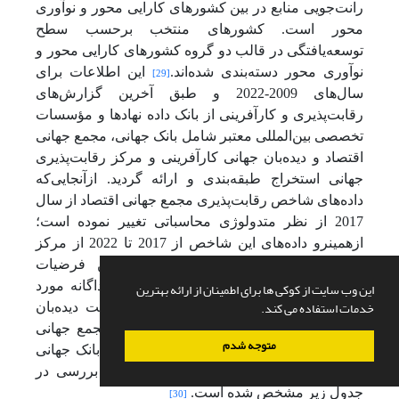
رانت‌جویی منابع در بین کشورهای کارایی محور و نوآوری
محور است. کشورهای منتخب برحسب سطح
توسعه‌یافتگی در قالب دو گروه کشورهای کارایی محور و
نوآوری محور دسته‌بندی ‌شده‌اند.
این اطلاعات برای
[29]
سال‌های 2009-2022 و طبق آخرین گزارش‌های
رقابت‌پذیری و کارآفرینی از بانک داده نهادها و مؤسسات
تخصصی بین‌المللی معتبر شامل بانک جهانی، مجمع جهانی
اقتصاد و دیده‌بان جهانی کارآفرینی و مرکز رقابت‌پذیری
جهانی استخراج طبقه‌بندی و ارائه گردید. ازآنجایی‌که
داده‌های شاخص رقابت‌پذیری مجمع جهانی اقتصاد از سال
2017 از نظر متدولوژی محاسباتی تغییر نموده است؛
ازهمین­رو داده‌های این شاخص از 2017 تا 2022 از مرکز
جهانی رقابت‌پذیری استخراج شد؛ بنابراین فرضیات
این وب سایت از کوکی ها برای اطمینان از ارائه بهترین
پژوهش با دو دسته دادهای مزبور به‌طور جداگانه مورد
خدمات استفاده می کند.
آزمون قرار گرفت. متغیر کارآفرینی از سایت دیده‌بان
جهانی (
GEM
)، متغیر رقابت‌پذیری از سایت مجمع جهانی
متوجه شدم
اقتصاد (
WEF
و
IMD
) و سایر متغیرها از سایت بانک جهانی
(
WDI
)
گردآوری شده است. کشورهای مورد بررسی در
جدول زیر مشخص شده است.
[30]