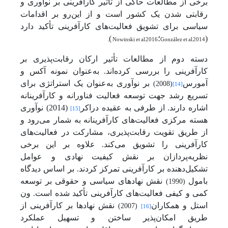
برخی از مطالعات حاکی از تأثیر کارآفرینی بر نوآوری و
رقابتی شدن یک کشور است و از این‌رو بر اقدامات
سیاسی برای تشویق فعالیت‌های کارآفرینی تأکید دارد
(
González et al,2014
؛
Nowinski et al,2016
)
.
دسته دوم از مطالعات تأثیر ارکان رقابت‌پذیری بر
کارآفرینی را بررسی کرده‌اند. به‌عنوان نمونه
آکس و
آمورس
بر نوآوری به‌عنوان یک استراتژی برای
(2008)
[14]
تسریع رشد جهت توسعه فعالیت فناورانه و کارآفرینانه
اشاره دارند. از طرفی به عقیده دراکر
(2014) نوآوری
[15]
هسته مرکزی فعالیت‌های کارآفرینانه به شمار می‌رود و
از طریق تقویت رقابت‌پذیری، مشارکت در فعالیت‌های
کارآفرینی را تشویق می‌کند. علاوه بر این برخی
نظریه‌پردازان بر نقش کیفیت نهادی و عوامل
تشکیل‌دهنده بر کارآفرینی تمرکز کردند. بر اساس دیدگاه
بامول
نقش نهادهای سیاسی و حقوقی بر توسعه
(1990)
کمی و کیفی فعالیت‌های کارآفرینی تأکید شده است. ون
استل و همکاران
نقش نهادها بر کارآفرینی از
(2007)
[16]
طریق امکان‌پذیر ساختن و تسهیل عملکرد