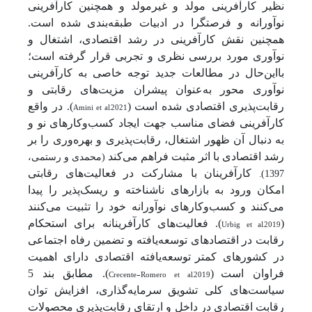
نظیر کارآفرینی مولد و غیرمولد و همچنین کارآفرینی
نوآورانه و فرصت­گرا در ادبیات طبقه‌بندی شده است.
همچنین نقش کارآفرینی در رشد اقتصادی، اشتغال و
نوآوری مورد بررسی نظری و تجربی قرار گرفته است؛
بااین‌حال در مطالعات جدید توجه خاصی به کارآفرینی
نوآوری محور به‌عنوان پیشران مزیت‌های رقابتی و
رقابت‌پذیری اقتصادی شده است (
Amini et al,2021
). در واقع
کارآفرینی فضای مناسب جهت ایجاد کسب‌وکارهای نو و
به دنبال آن ظهور اشتغال، رقابت‌پذیری و بهره‌وری را بر
رشد اقتصادی با اثر مثبت فراهم می‌کند
(محمدی و رستمی،
.
کارآفرینان با مشارکت در فعالیت‌های رقابتی
1397)
امکان ورود به بازارهای ناشناخته و ریسک‌پذیر را پیدا
می‌کنند و کسب‌وکارهای نوآورانه خود را تثبیت می‌کنند
(
Urbig et al,2019
). فعالیت‌های کارآفرینانه برای استحکام
رقابت در اقتصادهای توسعه‌یافته و تضمین رفاه اجتماعی
در کشورهای کمتر
توسعه‌یافته اقتصادی دارای اهمیت
فراوان است
(
Crecente-Romero et al,2019
).
مطابق بند 5
سیاست‌های کلی تشویق سرمایه‌گذاری، افزایش توان
رقابت اقتصادی در داخل و ارتقای رقابت‌پذیری محصولات