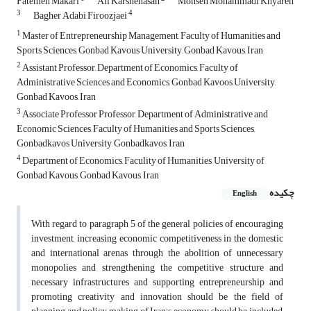
Fatemeh Makari
Ali Karshenasan
Mohsen Mohammadi Khyareh
3
4
Bagher Adabi Firoozjaei
1
Master of Entrepreneurship Management, Faculty of Humanities and
Sports Sciences, Gonbad Kavous University, Gonbad Kavous, Iran
2
Assistant Professor, Department of Economics, Faculty of
Administrative Sciences and Economics, Gonbad Kavoos University,
Gonbad Kavoos, Iran
3
Associate Professor Professor, Department of Administrative and
Economic Sciences, Faculty of Humanities and Sports Sciences,
Gonbadkavos University, Gonbadkavos, Iran
4
Department of Economics, Faculity of Humanities, University of
Gonbad Kavous, Gonbad Kavous, Iran
چکیده
English
With regard to paragraph 5 of the general policies of encouraging
investment, increasing economic competitiveness in the domestic
and international arenas through the abolition of unnecessary
monopolies and strengthening the competitive structure and
necessary infrastructures and supporting entrepreneurship and
promoting creativity and innovation should be the field of