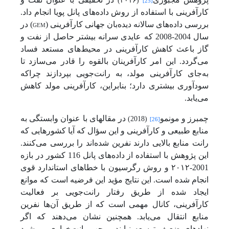
(۲۰۱۶)
[25]
کارآفرینی با استفاده از روش داده‌های پانل پویا انجام داد.
بررسی داده‌های سالانه دیده‌بان جهانی کارآفرینی (
GEM
) در
سال 2004-2008 که عایدی سرانه بیشتر حاصل از نفت و
گاز باعث کاهش کارآفرینی در محیط‌های مستعد فساد
می‌گردد. این امر کارآفرینان بالقوه را قادر می‌سازد تا
به‌جای کارآفرینی مولد، به رانت‌جویی بپردازند چراکه
سودآوری بیشتری دارد؛ بنابراین، کارآفرینی مولد کاهش
می‌یابد.
چمبرز و مونمو
در مقاله­ای با عنوان وابستگی به
(2018)
[26]
منابع طبیعی و کارآفرینی و این سؤال که آیا کشورهایی که
رانت منابع بالایی دارند نفرین شده‌اند را بررسی می‌کنند.
این پژوهش با استفاده از داده‌های پانل 116 کشور در بازه
2001-۲۰۱۲ و روش رگرسیون با خطاهای استاندارد قوی
انجام شده است. این نتایج مؤید این فرضیه است که موانع
ایجاد شده از طریق رفتار رانت‌جویی بر فعالیت
کارآفرینی، کانال مهمی است که از طریق آن‌ها نفرین
منابع انتقال می‌یابد. همچنین نشان می‌دهند که اگر
نهادهای ضعیف توسعه نیابند موجب رانت‌خواری می‌شود