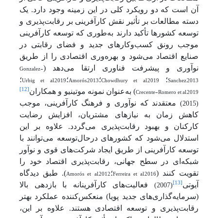
آن است که دو رویکرد کلی در این زمینه وجود دارد. یک
دسته مطالعات بر تأثیر نقش کارآفرینی بر رقابت‌پذیری و
توسعه کشورها تأکید دارند به‌طوری که توسعه کارآفرینی
موجب رونق کسب‌وکارهای جدید و فضای رقابتی در
صنایع اقتصاد می‌شود و بهره‌وری اقتصادی را از طریق
نوآوری و پیشرفت فناوری ارتقا می‌دهد (
Gonzalez-
Sanchez,2013
؛
Chowdhury et al,2019
؛
Amorós,2013
؛
Urbig et al,2019
؛
[12]
Crecente-Romero et al,2019
) به‌عنوان نمونه موتینیو و همکاران
معتقدند که نوآوری و فرهنگ کارآفرینی، موجب
(2015)
کاهش زمان به نیازهای مشتریان، افزایش رضایت
کارکنان و بهبود رقابت‌پذیری می‌گردد. علاوه بر این
استدلال می‌شود که کشورهای درحال‌توسعه می‌توانند با
توسعه کارآفرینی از طریق ایجاد شرکت‌های قوی و نوآور
شبکه‌ای در سطح جهانی، رقابت‌پذیری اقتصاد خود را
تقویت کنند (
Ferreira et al,2016
؛
Amorós et al,2012
). طبق دیدگاه
[13]
آیوتی
فعالیت‌های کارآفرینانه با بازدهی بالا
(2007)
(سرمایه‌گذاری‌های جدید پویا) منعکس‌کننده عملکرد بهتر
رقابت‌پذیری و توسعه اقتصادی هستند. علاوه بر این،