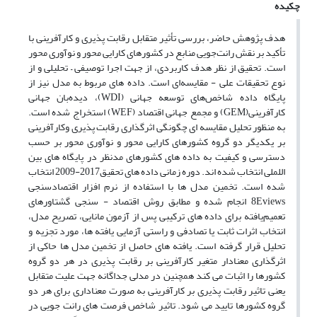
چکیده
هدف پژوهش حاضر، بررسی تأثیر متقابل رقابت پذیری و کارآفرینی با
تأکید بر نقش رانت‌جویی منابع در کشورهای کارایی محور و نوآوری محور
است. تحقیق از نظر هدف کاربردی، از جهت اجرا توصیفی – تحلیلی و از
نوع تحقیقات علی - مقایسه‌ای است. داده های مربوط به مدل نیز از
پایگاه داده شاخص‌های توسعه جهانی (WDI)، دیده‌بان جهانی
کارآفرینی(GEM) و مجمع جهانی اقتصاد (WEF) استخراج شده است.
به منظور تحلیل مقایسه ای چگونگی اثرگذاری رقابت پذیری وکارآفرینی
بر یکدیگر دو گروه کشورهای کارایی محور و نوآوری محور بر حسب
دسترسی و کیفیت به داده های کشورهای مدنظر در پایگاه های بین
اللملی انتخاب شده اند. دوره زمانی داده های تحقیق2017-2009 انتخاب
شده است. تخمین مدل ها با استفاده از نرم افزار اقتصادسنجی
8Eviews انجام شده و مطابق روش اقتصاد - سنجی گشتاورهای
تعمیم‌یافته برای داده های ترکیبی پس از آزمون مانایی، تصریح مدل،
انتخاب اثرات ثابت یا تصادفی و راستی آزمایی یافته ها، مورد تجزیه و
تحلیل قرار گرفته است. یافته های حاصل از تخمین مدل ها حاکی از
اثرگذاری معنادار متغیر کارآفرینی بر رقابت پذیری در هر دو گروه
کشورها را اثبات می کند همچنین در مدلی جداگانه جهت علیت متقابل
یعنی تاثیر رقابت پذیری بر کارآفرینی به صورت معناداری برای هر دو
گروه کشورها تایید می شود. تاثیر شاخص فرصت های رانت جویی در