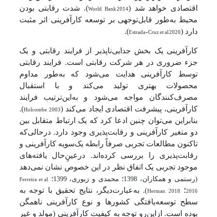
اقتصادی خواهد شد (
World Bank,2014
). شدت رقابتی بودن
محیط به‌طور قابل‌توجهی بر توسعه کارآفرینی اثر مثبت
دارد (
Estrada-Cruz et al,2020
).
کارآفرینی یک بخش جدایی‌ناپذیر از فرایند رقابتی و یک
جزء ضروری در هر شرکت رقابتی است. فرایند رقابتی
توسط کارآفرینی هدایت می‌شود که به‌طور مداوم
محصولات بهتری تولید می‌کند و با استقبال
مصرف‌کنندگان مواجه می‌شود و به‌این‌ترتیب فرایند
کارآفرینی، پیشرفت اقتصادی ایجاد می‌کند (
Holcombe, 2003
).
بنابراین می‌توان چنین ادعا کرد که یک ارتباط متقابل بین
دو متغیر کارآفرینی و رقابت‌پذیری وجود دارد. درحالی‌که
تاکنون مطالعات تجربی صرفاً رابطه یک‌سویه کارآفرینی و
رقابت‌پذیری را بررسی کرده‌اند. درعینِ‌ِ­حال یافته‌های
موجود تجربی یک اتفاق ‌نظر در این خصوص نشان نمی‌دهد
Ferreira et al,
(رستمی و همکاران، 1398؛ محمدی و زیوری، 1399؛
2016
؛
Herman, 2018
. به‌عبارت‌دیگر، نتایج تحقیق با توجه به
)
سطح توسعه‌یافتگی کشورها و نوع کارآفرینی ناهمگن
بوده است. ازاین‌رو توجه به کیفیت کارآفرینی (مولد و غیر