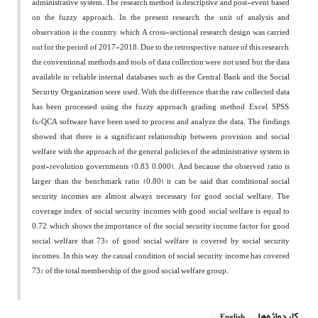
administrative system. The research method is descriptive and post-event based
on the fuzzy approach. In the present research, the unit of analysis and
observation is the country, which A cross-sectional research design was carried
out for the period of 2017-2018. Due to the retrospective nature of this research,
the conventional methods and tools of data collection were not used, but the data
available in reliable internal databases such as the Central Bank and the Social
Security Organization were used. With the difference that the raw collected data
has been processed using the fuzzy approach grading method, Excel, SPSS,
fs/QCA software have been used to process and analyze the data. The findings
showed that there is a significant relationship between provision and social
welfare with the approach of the general policies of the administrative system in
post-revolution governments (0.83, 0.000). And because the observed ratio is
larger than the benchmark ratio (0.80), it can be said that conditional social
security incomes are almost always necessary for good social welfare. The
coverage index of social security incomes with good social welfare is equal to
0.72, which shows the importance of the social security income factor for good
social welfare that 73% of good social welfare is covered by social security
incomes. In this way, the causal condition of social security income has covered
73% of the total membership of the good social welfare group.
کلیدواژه‌ها
English