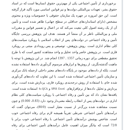
برخورداری از تأمین اجتماعی یکی از مهم‌ترین حقوق انسان‌ها
ا
ست که در اسناد
حقوق بشر، تعهدات بین‌المللی دولت‌ها و نیز قوانین اساسی مورد تأکید قرار گرفته
است. این حق امروزه در چهره یک سازمان حقوقی با خصوصیات ویژه و محتوی
مشخص (دارای استانداردهای حداقلی در سطح جهانی) ظاهر شده است و تأمین
آن از یک رشته اصول کلی تبعیت می‌کند که در اعمال و تفسیر قوانین و مقررات
ملی و بین‌المللی ناظر بر آن منشأ اثر هستند. هدف این پژوهش بررسی جایگاه
تأمین و رفاه اجتماعی در دولت‌های پس از انقلاب اسلامی با رویکرد سیاست‌های
کلی نظام اداری است. روش پژوهش، توصیفی و پس رویدادی مبتنی بر رویکرد
فازی است. در پژوهش حاضر واحد تحلیل و واحد مشاهده کشور است که با طرح
–
تحقیق مقطعی برای دوره زمانی 1357
1397 انجام شد. در این پژوهش با توجه با
ماهیت گذشته‌نگری، از روش‌ها و ابزارهای مرسوم گردآوری داده‌ها استفاده نشده
است، بلکه از داده‌های موجود در پایگاه داده‌های معتبر داخلی ازجمله بانک مرکزی
و سازمان تأمین اجتماعی استفاده شده است. با این تفاوت که داده‌های گردآوری
شده خام، با استفاده از روش درجه‌بندی رویکرد فازی، پردازش شده است، برای
fs/QCA
SPSS
Excel,
پردازش و تحلیل داده‌ها از نرم‌افزارهای
و
استفاده شده است.
یافته‌ها نشان داد که بین تأمین و رفاه اجتماعی با رویکرد سیاست‌های کلی نظام
اداری در دولت‌های پس از انقلاب رابطه معنی‌دار وجود دارد (0.83، 0.000) و چون
نسبت مشاهده شده بزرگ‌تر از نسبت معیار است (80/0)، می‌توان گفت که
درآمدهای تأمین اجتماعی شرطی تقریباً همیشه لازم برای رفاه اجتماعی خوب
است. شاخص پوشش درآمدهای تأمین اجتماعی با رفاه اجتماعی خوب برابر با
72/0 است که بیانگر میزان اهمیت عامل درآمدهای تأمین اجتماعی برای رفاه