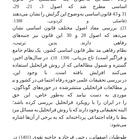
اساسی
مطرح
شد
که
اصول 3، 21، 29،
31
و
43
قانون
اساسی
به‌وضوح
این
گرایش
را
نشان می‌دهند
(فاضلی
و
کردونی، 1388:
.
بررسی
مفاد
اصول
مختلف
قانون
اساسی
نشان
21)
می‌دهد
که
اصول
28
و 30 این
قانون
نیز
جنبه‌های
رفاهی
دارند. بدین
ترتیب،
نظام
رفاهی
مد
نظر
قانون
اساسی
کشور، یک
نظام
جامع
و
فراگیر
است) تاج
. در
سال‌های
اخیر،
)
مزینانی، 1390: 18
گستره
و
شمول
مطالعاتی
که
از
روش
فراتحلیل
استفاده
می‌کنند
افزایش
یافته
است. با
وجود
این،
در
بررسی
تحقیقات
علمی
حوزه
رفاه
اجتماعی
در
کشور
و
نی
ز
مطالعات
فراتحلیلی
منتشرشده در
حوزه‌های گوناگون،
موردی
به
دست
نیامد
که
به‌طور
خاص، این حق
را
در
ایران
را
با
رویکرد
فراتحلیل بررسی
کرده
باشد؛
البته
تحقیقاتی
وجود
دارند
که
با
روش
فراتحلیل
به
مسائل
مرت
بط
با
رفاه
اجتماعی پرداخته‌اند که
به
برخی
از
آن‌ها
اشاره
می‌شود:
طوطیان اصفهانی، رجبی فرجاد
و حاجیه تقوی (
در
1401)