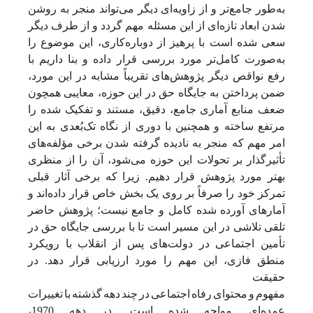
به‌طور جامع‌تر و از زاویه‌ای دیگر می‌تواند منجر به روشن
شدن ابعاد تازه‌ای از این مسئله مهم گردد و از طرف دیگر
سعی شده است با پرهیز از دوباره‌کاری، این موضوع را
به‌صورت کامل‌تر مورد بررسی قرار داده و بنا داریم با
رفع نواقص دیگر پژوهش‌های تقریباً مشابه در این مورد،
ضمن پرداختن به جایگاه حق در این حوزه، معایبی همچون
ضعف منابع آماری جامع، دقیق، مستند و تفکیک شده را
مرتفع ساخته و همچنین با دوری از نگاه تک‌بُعدی به این
امر مهم که منجر به نادیده گرفته شدن برخی مؤلفه‌های
تأثیرگذار بر تحولات این حوزه می‌شود، آن را از منظری
بهتر مورد پژوهش قرار دهیم. زیرا که برخی آثار قبلی
تمرکز خود را صرفاً بر روی یک بخش خاص قرار داده‌اند و
آمارهای آورده شده کامل و جامع نیست؛ پژوهش حاضر
تلقی تلاشی در این مسیر است تا با بررسی جایگاه حق در
تأمین اجتماعی در دولت‌های پس از انقلاب با رویکرد
منطق فازی، این مهم را مورد ارزیابی قرار دهد. در
حقیقت
مفهوم
و
محتوای
رفاه
اجتماعی
در
چند
دهه
گذشته
با
تغییرات
عمده‌ای مواجه
شده
است.
در
دهه
1970،