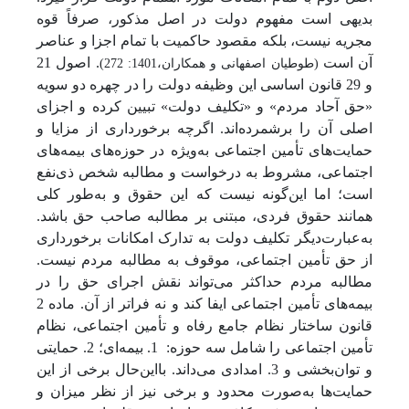
بدیهی است مفهوم دولت در اصل مذکور، صرفاً قوه
مجریه نیست، بلکه مقصود حاکمیت با تمام اجزا و عناصر
آن است
. اصول 21
(طوطیان اصفهانی و همکاران،1401: 272)
و 29 قانون اساسی این وظیفه دولت را در چهره دو سویه
«حق آحاد مردم» و «تکلیف دولت» تبیین کرده و اجزای
اصلی آن را برشمرده‌اند. اگرچه برخورداری از مزایا و
حمایت‌های تأمین اجتماعی به‌ویژه در حوزه‌های بیمه‌های
اجتماعی، مشروط به درخواست و مطالبه شخص ذی‌نفع
است؛ اما این‌گونه نیست که این حقوق و به‌طور کلی
همانند حقوق فردی، مبتنی بر مطالبه صاحب حق باشد.
به‌عبارت‌دیگر تکلیف دولت به تدارک امکانات برخورداری
از حق تأمین اجتماعی، موقوف به مطالبه مردم نیست.
مطالبه مردم حداکثر می‌تواند نقش اجرای حق را در
بیمه‌های تأمین اجتماعی ایفا کند و نه فراتر از آن. ماده 2
قانون ساختار نظام جامع رفاه و تأمین اجتماعی، نظام
تأمین اجتماعی را شامل سه حوزه:
1. بیمه‌ای؛ 2. حمایتی
و توان‌بخشی و 3. امدادی می‌داند. بااین‌حال برخی از این
حمایت‌ها به‌صورت محدود و برخی نیز از نظر میزان و