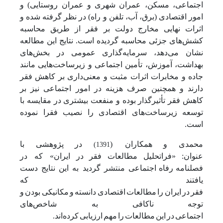
اجتماعی، مسکن، عمران شهری و عمران روستایی) و
امور اقتصادی (برق، آب، تلفن و راه) در نظر گرفته شده و
اثرات نهایی مخارج دولت بر فقر از طریق محاسبه
کشش‌های جزئی محاسبه گردیده است. نتایج این مطالعه
نشان می‌دهد، سرمایه‌گذاری عمومی در بخش‌های
بهداشت، آموزش، تأمین اجتماعی و زیرساخت‌هایی مانند
جاده و مخابرات اثرات مثبت و معنی‌داری بر کاهش فقر
دارند و همچنین صرف هزینه در امور اجتماعی نیز بر
کاهش فقر تأثیرگذار بوده و منفعت بیشتری در مقایسه با
توسعه زیرساخت‌های اقتصادی را نصیب فقرا نموده
است.
محمدی
و
همکاران (
در
پژوهشی
با
1391)
عنوان:
«فراتحلیل
مطالعات
فقر
در
ایران» که در
فصلنامه
رفاه
اجتماعی منتشر گردید به این نتایج دست
یافتند که
فقر
در
ایران
را
مطالعات
اقتصادی
دانسته
و
مکانیکی
بودن
و
توجه
ناکافی
به شاخص‌های
اجتماعی
در
این
مطالعات
را
مهم
ارزیابی
کرده‌اند.