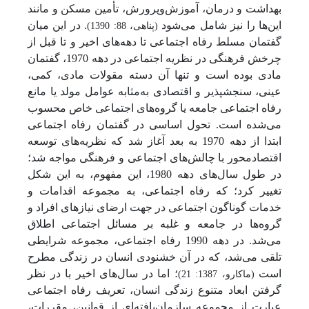
بهداشت و درمان، آموزش‌وپرورش، تأمین مسکن و مانند
این‌ها را نیز شامل می‌شود
. در این میان
(پناهی، 88: 1390)
گفتمان مسلط رفاه اجتماعی تا دهه‌های اخیر و تا قبل از
چرخش فرهنگی در نظریه اجتماعی در دهه 1970، گفتمان
مادی بوده است و تنها آن دسته مقولات مادی، کمی،
عینی، سنجش­پذیر و اقتصادی به‌مثابه عوامل مولد یا مانع
رفاه اجتماعی جامعه یا گروه‌های اجتماعی خاص محسوب
می‌شده است. تحول اساسی در گفتمان رفاه اجتماعی
ابتدا از دهه 1970 به بعد آغاز شد که نظریه‌های توسعه
اقتصادمحور با چالش‌های اجتماعی و فرهنگی مواجه شد؛
در طول سال‌های دهه 1980، این مفهوم، به این شکل
تغییر کرد؛ که رفاه اجتماعی، به مجموعه اقدامات و
خدمات گوناگون اجتماعی در جهت ارضای نیازهای افراد و
گروه‌ها در جامعه و غلبه بر مسائل اجتماعی اطلاق
می‌شد. در دهه 1990 رفاه اجتماعی، مجموعه شرایطی
تلقی می‌شد، که در آن خشنودی انسان در زندگی مطرح
است
؛ اما در سال‌های اخیر با در نظر
(ماکارو، 1387: 21)
گرفتن ابعاد متنوع زندگی انسان، تعریف رفاه اجتماعی
عبارت از مجموعه سازمان‌یافته‌ای از قوانین، مقررات،