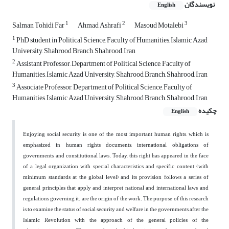
نویسندگان
English
1
2
3
Salman Tohidi Far
Ahmad Ashrafi
Masoud Motalebi
1
PhD student in Political Science, Faculty of Humanities, Islamic Azad
University, Shahrood Branch, Shahrood, Iran
2
Assistant Professor, Department of Political Science, Faculty of
Humanities, Islamic Azad University, Shahrood Branch, Shahrood, Iran
3
Associate Professor, Department of Political Science, Faculty of
Humanities, Islamic Azad University, Shahrood Branch, Shahrood, Iran
چکیده
English
Enjoying social security is one of the most important human rights, which is
emphasized in human rights documents, international obligations of
governments, and constitutional laws. Today, this right has appeared in the face
of a legal organization with special characteristics and specific content (with
minimum standards at the global level) and its provision follows a series of
general principles that apply and interpret national and international laws and
regulations governing it. are the origin of the work. The purpose of this research
is to examine the status of social security and welfare in the governments after the
Islamic Revolution with the approach of the general policies of the