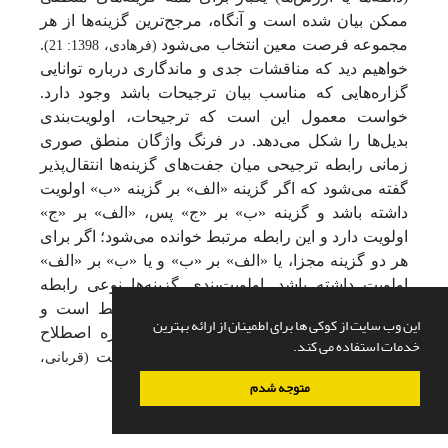
ممکن بیان شده است و آنگاه، مرجح‌ترین گزینه‌ها از هر
مجموعه فرصت معین انتخاب می‌شود
.
(فرهادی، 1398: 21)
خواهیم دید که مناقشات جدی و ماندگاری درباره توانایی
گزاره‌هایی که مناسب بیان ترجیحات باشد وجود دارد.
خواست معمول این است که ترجیحات، اولویت‌بندی
بدیل‌ها را شکل می‌دهد. در فرنگ واژگان منطق صوری
زمانی رابطه ترجیحی میان جفت‌های گزینه‌ها انتقال‌پذیر
گفته می‌شود که اگر گزینه «الف» بر گزینه «ب» اولویت
داشته باشد و گزینه «ب» بر «ج» پس، «الف» بر «ج»
اولویت دارد و این رابطه مرتبط خوانده می‌شود؛ اگر برای
هر دو گزینه مجزا، یا «الف» بر «ب» و یا «ب» بر «الف»
اولویت داشته باشد. اولویت‌بندی گزینه‌ها نوعی رابطه
ترجیحی است که هم انتقال‌پذیر و هم مرتبط است و
این وب سایت از کوکی ها برای اطمینان از ارائه بهترین
خواهیم دید که این تعریف با کاربرد روزمره اصطلاح
خدمات استفاده می کند.
«اولویت‌بندی (فهرست خرید کالا) منطبق است
(قربانی،
.
1398: 9)
متوجه شدم