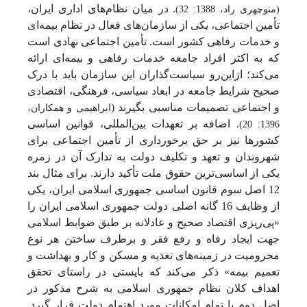
. در میان نظام‌های اداری ایران،
(منوچهری راد، 1388: 32)
تأمین اجتماعی، یکی از سازمان‌های فعال در نظام بیمه‌ای
و خدمات رفاهی کشور است. تأمین اجتماعی نهادی است
که به اکثر افراد جامعه خدمات رفاهی و بیمه‌ای ارائه
می‌کند؛ ازاین‌رو سیاست‌گذاران این سازمان باید با درک
صحیح شرایط جامعه در ابعاد سیاسی، فرهنگی، اقتصادی
و اجتماعی تصمیمات مناسبی بگیرند (
ابراهیمی و همکاران،
. اضافه بر تعهدات بین‌المللی، قوانین اساسی
1396: 20)
کشورها نیز بر حق برخورداری از تأمین اجتماعی برای
شهروندان و تعهد و تکلیف دولت به تدارک آن در زمره
یکی از اساسی‌ترین حقوق ملت تأکید دارند. برای مثال بند
12 اصل سوم قانون اساسی جمهوری اسلامی ایران، یکی
از وظایف 16 گانه اصلی دولت جمهوری اسلامی ایران را
«پی‌ریزی اقتصاد صحیح و عادلانه بر طبق ضوابط اسلامی
جهت ایجاد رفاه و رفع فقر و برطرف ساختن هر نوع
محرومیت در زمینه‌های تغذیه و مسکن و کار و بهداشت و
تعمیم بیمه» ذکر می‌کند که بایستی در راستای تحقق
اهداف کلان نظام جمهوری اسلامی به شرح مذکور در
اصل دوم با تمام امکانات مورد اهتمام دولت قرار گیرد.