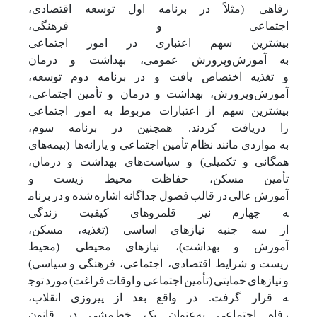
رفاهی (مثلاً
در
برنامه
اول
توسعه
اقتصادی،
اجتماعی
و
فرهنگی،
بیشترین
سهم
اعتباری
در
امور
اجتماعی
به
آموزش‌وپرورش
عمومی، بهداشت
و
درمان
و
تغذیه
اختصاص
یافت
و
در
برنامه
دوم
توسعه،
آموزش‌وپرورش، بهداشت
و
درمان و
تأمین
اجتماعی،
بیشترین
سهم
از
اعتبارات
مربوط
به
امور
اجتماعی
را
دریافت
کردند. همچنین
در
برنامه
سوم،
به
مواردی
مانند
نظام
تأمین
اجتماعی
و
یارانه‌ها (بیمه‌های
همگانی
و
تکمیلی) و
سیاست‌های بهداشت
و
درمان،
تأمین
مسکن، حفاظت
محیط زیست
و
آموزش
عالی
در
قالب
فصول
جداگانه
اشاره
شده
و
در
برنام
ه
چهارم
نیز
قلمروهای
کیفیت
زندگی
از
سه
جنبه
نیازهای
اساسی (تغذیه، مسکن،
آموزش
و
بهداشت)، نیازهای
محیطی (محیط
زیست
و
شرایط اقتصادی، اجتماعی، فرهنگی
و
سیاسی)
و
نیازهای
حمایتی
(تأمین
اجتماعی
و
اوقات
فراغت)
مورد
توج
ه
قرار گرفت. در
واقع
بعد
از
پیروزی
انقلاب،
رفاه
اجتماعی
به‌عنوان
یک
خط‌مشی
در
قانون