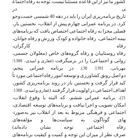
کشور
ما
نیز
از
این
قاعده
مستثنا
نیست.
توجه
به
رفاه
اجتماع
ی
در
تاریخ
برنامه‌ریزی
ایران
را
باید
در
دهه
40
شمسی
جست‌وجو
کرد.
در
برنامه
عمرانی
چهارم
پیش
از
انقلاب، نخستین
بار،
فصلی
مجزا
به
رفاه اجتماعی
اختصاص
یافت
که
برنامه‌های
بیمه
اجتماعی، رفاه خانواده
و
کودک ورزش
و
رفاه
جوانان،
رفاه
کارگران،
رفاه
روستاییان
و
رفاه
گروه‌های
خاص
(معلولان
جسمی،
روانی
و
اجتماعی)
را
در برمی­گرفت
(غفاری
و
امیدی، 1388؛
. در
برنامه
عمرانی پنجم،
مهربانی، 1391: 38)
دو
اصل
رونق
کشاورزی
و
توسعه
امور
رفاه
اجتماعی
مورد
تأ
کید
قرار
گرفت
و
نخستین بار
در
روند
برنامه‌ریزی
کشور،
اهداف
اجتماعی
در
اولویت
قرار
گرفتند (
غفاری
و
امیدی، 1388:
. برنامه
عمرانی
ششم، که
البته
با
وقوع
انقلاب،
21)
امکان
تصویب
و
اجرا
نیافت
و
برنامه‌های توسعه اقتصادی،
اجتماعی
و
فرهنگی
مربوط
به
بعد
از
انقلاب
نیز
به‌صورت­
های
گوناگون
به
سیاست‌ها و
مؤلفه‌های
رفاه
اجتماعی
توجه
نشان
داده‌اند)
صرف
نظر
از
میزان
این
توجه
و
کمیت
و
کیفیت
برنامه‌های