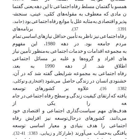
همسو
با
گفتمان
مسلط
رفاه
اجتماعی
تا
این
دهه
یعنی
گفتما
ن
مادی
که
معطوف
به
مقوله‌های کمّی، عینی، سنجش­
پذیر
و
اقتصادی
به‌مثابه
علل
یا
موانع
رفاه
اجتماعی
بود
(حامد،
.
برنامه‌های
1391: 37)
رفاه
اجتماعی
نیز
ناظر
به
تأمین
حداقل
نیازهای
اساسی
تمام
مردم
جامعه
بود.
در
دهه
1980، این
مفهوم
به
مجموعه
اقدامات
و
خدمات
اجتماعی
به‌منظور
تأمین
نیاز
های
افراد
و
گروه‌ها
و
غلبه
بر
مسائل
اجتماعی
اطلاق
شد.
از
دهه
1990
به
بعد،
رفاه
اجتماعی
به
مجموعه
شرایطی
گفته
شد
که
در
آن،
خشنودی
انسان در
زندگی
حاصل می‌شود
(افتخاری
و
توکلی،
. علاوه
بر
کشورهای
توسعه
1382: 16)
یافته
که
ارتقای
کیفیت
زندگی
و
سطح
رفاه
اجتماعی
در
جام
عه
را
یکی
از
هدف‌های
مهم
سیاست‌گذاری
اجتماعی
و
اقتصادی
خود
می‌دانند، کشورهای
درحال‌توسعه
نیز
افزایش
رفاه
اجتماعی
را
هدف
بنیادی
و
معیار
اساسی
توسعه
یافتگی
به‌حساب می‌آورند (
.
طرازکار
و
زیبایی، 1383: 41-32)