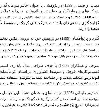
مینایی و صمدی (1399) در پژوهشی با عنوان «تأثیر سرمایه
گذار
شرکت‌های سرمایه‌گذاری خطرپذیر و بانک‌ها در وام‌ها و عملکر
ساله (1390-1397) و با استفاده از داده‌های تابلویی به این نتیجه رسیده‌اند که شرکت‌های سرمایه‌گذاری خطرپذیر
گزارشگری و بدهی‌های بلندمدت شرکت‌های کوچک ‌و متوسط تأثیر م
.
ضعیف) دارند
نقش حمایت 
گلرد و پرتوافکنان (1399) در پژوهش خود به بررسی
دولت سیاست‌هایی را اجرایی کند که سرمایه‌گذاری بخش‌های مولد 
سیاست‌های انقباضی دولت، سرمایه‎گذاری د
جذب نقدینگی در بخش‌های مولد اقتصادی می‌شوند تأثیر قابل‌توجهی 
شرفی و همکاران (1398) با هدف طراحی مد
کسب‌وکارهای کوچک و متوسط کشاورزی در استان کرمانشاه» انجام دادند. در این پژوهش 0
گلوله‌برفی انتخاب شدند و از مصاحبه نیمه‌ساختارمند استفاده شد
متوسط کشاورزی در استان کرمانشاه به دو دسته درون‌سازمانی و برو
احمدپور داریانی (1395) در مقاله‌ای با عنوان
موفقیت منابع انسانی در کسب‌وکارهای کوچک و متوسط در د
نتایج پژوهش وی نشان می‌
می‌پردازد.