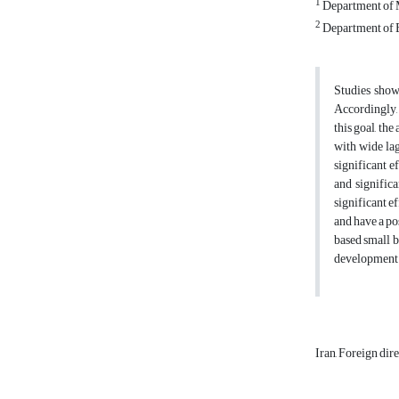
1
Department of 
2
Department of E
Studies show
Accordingly, 
this goal, th
with wide lag
significant e
and signific
significant e
and have a po
based small b
development t
Iran, Foreign di