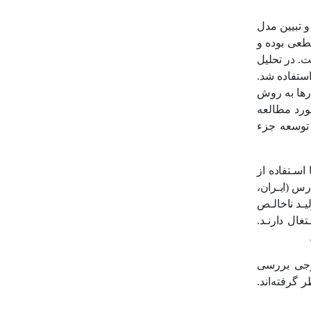
ی و تبیین مدل
طعی بوده و
. در تحلیل
ستفاده شد.
رها به روش
 مرتبط بودن مورد مطالعه
 توسعه جزء
ا اسـتفاده از
تخـب حـوزه خلیج‌فـارس (ایـران،
یـد ناخالـص
تغال دارنـد.
م خارجی بررسی
 گرفته‌اند.