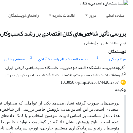
صفحه اصلی
مرور
اطلاعات نشریه
راهنمای نویسندگان
بررسی تأثیر شاخص‌های کلان اقتصادی بر رشد کسب‌وکار
نوع مقاله : علمی - پژوهشی
نویسندگان
2
1
مهتا چابکی
سیدعبدالمجید جلایی اسفند آبادی
مصطفی غلامی
1
گروه مدیریت، دانشکده اقتصاد و مدیریت، دانشگاه شهید باهنر، کرمان، ایران
2
گروه اقتصاد، دانشکده مدیریت و اقتصاد ، دانشگاه شهید باهنر، کرمان ، ایران
10.30507/jmsp.2025.474420.2757
چکیده
بررسی‌های صورت گرفته نشان می‌دهد یکی از عواملی که می‌تواند 
اقتصادی است.
بر این اساس
هدف پژوهش حاضر بررسی اثر شاخص‌های
هدف مدل متناسب بر اساس ادبیات موضوع انتخاب و با کمک داده‌های سال‌های 1370 تا 1401 و با استفاده از مدل خودرگرسیون با وق
شده است. نتایج پژوهش نشان داد که در کوتاه
مدت تولید ناخالص دا
متوسط دارند و سرمایه‌گذاری مستقیم خارجی، تورم، سرمایه ثابت ناخ