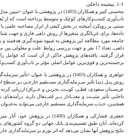
1-1. پیشینه داخلی
محسنی کبیر و همکاران (1403) در پژوهشی
تاب‌آوری کسب‌وکارهای کوچک و متوسط پرداخته است که از بُعد 
مبتنی بر رویکرد آمیخته در بخش کیفی از ابزار مصاحبه علمی ب
داده‌ها، برای غربالگری متغیرها از روش دلفی فازی و جهت شناس
جامعه مورد مطالعه این پژوهش به شیوه نمونه‌گیری هدفمند و با
قرار گرفتند. یافته‌های پژوهش حاکی از آن است که عوامل راه
برجسته‌ترین و قوی‌ترین عوامل اصلی مؤثر بر تاب‌آوری کسب‌
جواهری و همکاران (1403) در پژوهشی با عنوان
عربسـتان سعودی، قطـر، کویـت، بحریـن و عــراق) ارزیابی کرده 
داخلـی تأثیر مثبــت و معنــادار بــر اشــتغال دارند. درآمدهـای ن
همچنیـن، جـذب سرمایه‌گذاری مستقیم خارجی می‌توانـد به‌عنـوان 
جعفری فشارکی و همکاران (1400) 
کرده‌اند. آنان طبق تقسیم‌بندی بانک جهانی دو گروه کشورهای با 
نتایج پژوهش آنها نشان می‌دهد که اثر تورم بر سرمایه‌گذاری خ