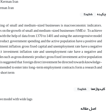
 Kerman, Iran
rman, Iran
چکیده
English
ening of small and medium-sized businesses is macroeconomic indicators.
tors on the growth of small and medium-sized businesses (SMEs). To achieve
d with the help of data from 1370 to 1401 and using the autoregressive model
product, government spending and the active population have a positive and
tment, inflation, gross fixed capital and unemployment rate have a negative
ect investment, inflation rate and unemployment rate have a negative and
es such as gross domestic product, gross fixed investment, active population
t is suggested that foreign direct investment be directed towards knowledge-
commended to enter into long-term employment contracts, form a research and
 short term
کلیدواژه‌ها
English
ive model with wide lags
اصل مقاله