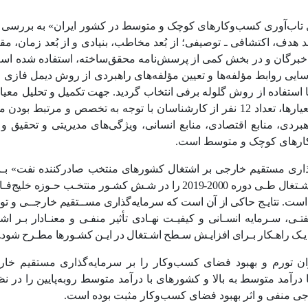
 با عنوان «تبیین مدل تاب‌آوری کسب‌وکارهای کوچک و متوسط در کشور ایران» به بررس
هدف، اکتشافی ـ توصیفی؛ از بُعد مخاطب، بنیادی و از بُعد زمان، مق
ا خبرگان و در بخش کمی از پرسش‌نامه محقق‌ساخته، استفاده شده است
ایی روابط مؤلفه‌ها و تعیین مؤلفه‌های راهبردی از روش دیمل فازی ا
 استفاده از روش گلوله برفی انتخاب گردید. جهت تکمیل و تحلیل معیا
دلفی، تعداد 17 نفر و جهت بررسی روابط علت و معلولی بین معیارها، تعداد 12 نفر از کارشناسان با توجه به تخصص و
بردی، منابع اقتصادی، منابع انسانی، ویژگی‌های مدیریتی و تحقیق و
وکارهای کوچک و متوسط است.
 «تأثیر سرمایه‌گذاری مستقیم خارجی بر اشتغال کشورهای منتخب صادرکننده نفت» بـ
روش پنـل دیتـا تأثیر سـرمایه‌گذاری مسـتقیم خارجـی بـر سـطح اشـتغال طـی دوره 2000-2019 را در شـش کشـور من
است. نتایـج حاکی از آن است که سرمایه‌گذاری مســتقیم خارجــی و تول
فتـی، سـرمایه‌ انسـانی و کیفیـت نهـادی تأثیر منفـی و معنـادار بـر اشـ
یـک راهـکار بـرای افزایـش سـطح اشـتغال در ایـن کشـورها مطـرح شود.
در پژوهش خود، آثار میزان تورم و بهبود فضای کسب‌وکار را بر سرمایه‌گذاری مستقی
درآمد متوسط به بالا و کشورهای با درآمد متوسط روبه‌پایین را در نظر
ارجی منفی و اثر بهبود فضای کسب‌وکار مثبت بوده است.