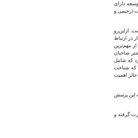
وسعه دارای
ت (رحیمی و
. ازاین‌رو
ر در ارتباط
ز مهم‌ترین
تر صاحبان
رد که شامل
 که شناخت
حائز اهمیت
ه این پرسش
رت گرفته و