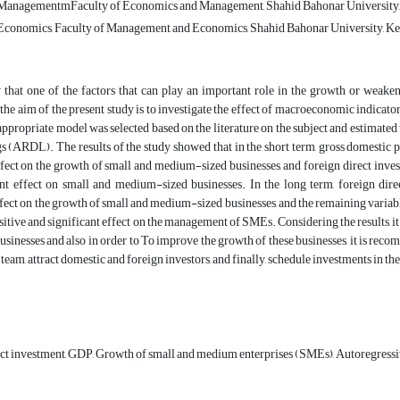
ManagementmFaculty of Economics and Management, Shahid Bahonar University,
conomics, Faculty of Management and Economics, Shahid Bahonar University, Ke
 that one of the factors that can play an important role in the growth or weak
the aim of the present study is to investigate the effect of macroeconomic indica
e appropriate model was selected based on the literature on the subject and estimate
s (ARDL). The results of the study showed that in the short term, gross domestic 
ffect on the growth of small and medium-sized businesses, and foreign direct inves
ant effect on small and medium-sized businesses. In the long term, foreign dir
ffect on the growth of small and medium-sized businesses, and the remaining variabl
sitive and significant effect on the management of SMEs. Considering the results, i
usinesses and also in order to To improve the growth of these businesses, it is re
eam, attract domestic and foreign investors, and finally, schedule investments in the
rect investment, GDP, Growth of small and medium enterprises (SMEs), Autoregress