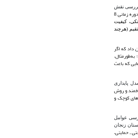
 بررسی نقش
با بررسی 29 شرکت در دوره زمانی 8
انکی، کیفیت
قیم (هرچند
 داد که اگر
به‌طورمثال،
ست‌هایی که باعث
مدل پایداری
مند و روش
رهای کوچک و
 بررسی عوامل
تان زنجان
ساختی ـ حمایتی،