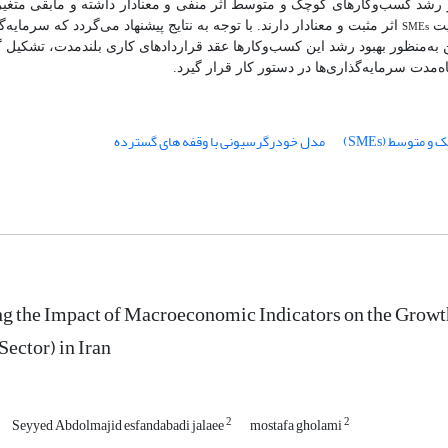
 رشد کسب‌وکارهای کوچک و متوسط اثر منفی و معنادار داشته و مابقی متغیرها
SMEs
یت
اثر مثبت و معنادار دارند. با توجه به نتایج پیشنهاد می‌گردد که سرمایه
‌منظور بهبود رشد این کسب‌وکارها عقد قراردادهای کاری بلندمدت، تشکیل گ
مدت سرمایه‌گذاری‌ها در دستور کار قرار گیرد.
متوسط (SMEs)
مدل خودرگرسیونی با وقفه های گسترده
ng the Impact of Macroeconomic Indicators on the Grow
Sector) in Iran
2
2
Seyyed Abdolmajid esfandabadi jalaee
mostafa gholami