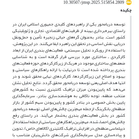
10.30507/jmsp.2025.515854.2809
چکیده
توسعه دریامحور یکی از راهبردهای کلیدی جمهوری اسلامی ایران در
راستای بهره‌برداری بهینه از ظرفیت‌های اقتصادی، تجاری و ژئوپلیتیکی
کشور است. بنادر به‌عنوان گره‌های حیاتی زنجیره تأمین و حمل‌ونقل
دریایی، نقش اساسی در تحقق این راهبرد ایفا می‌کنند. در این پژوهش،
با استفاده از رویکرد تحلیل سیستمی، فعالیت‌های بندری ایران از ابعاد
کارکردی ـ ساختاری مورد بررسی قرار گرفته است و به شناسایی
ضعف‌های ساختاری موجود در هریک از زیرکارکردهای حوزه فعالیت‌های
بندری پرداخته شده است تا درنهایت با ارائه راهکارهای سیاستی و
بهبود و اصلاح این زیرکارکردها، کارکردهای نهایی محقق شوند و در
انتها هدف اصلی یعنی توسعه دریامحور محقق گردد. نتایج تحلیل نشان
می‌دهد که پایین‌بودن میزان ترافیک کانتینری نسبت به کشورهای
منتخب منطقه، توجه ناکافی به هوشمندسازی بنادر، سرمایه‌گذاری
پایین بخش خصوصی در بنادر کشور و پایین‌بودن سهم کشور از بازار
منطقه‌ای بانکرینگ ازجمله مهم‌ترین چالش‌های اصلی توسعه دریامحور
کشور در بخش فعالیت‌های بندری به‌شمار می‌آیند. در راستای رفع
چالش‌های احصاء‌شده، مهم‌ترین راهکارهای سیاستی ازجمله استفاده از
دیپلماسی منطقه‌ای در افزایش ترافیک کانتینری (کالاهای خاص)، تدوین
و پیاده‌سازی مدل سرمایه‌
گذاری شرکت‌های دانش‌بنیان متناسب با