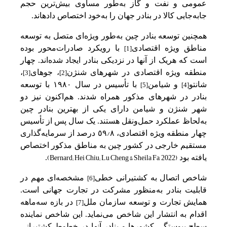
عمومی‌ و نفت‌ و گاز به‌‌طور مساوی بیش‌ترین‌ حجم‌
جابه‌جایی‌ کالا در بنادر جهان را به‌‌خود اختصاص دادهاند.
همچنین‌ توسعه‌ بنادر چین‌ به‌‌طور ویژه‌ای متصل‌ به‌ توسعه‌
مناطق‌ ویژه اقتصادی
با رویکرد صادرات‌محور بوده
[1]
است‌ که‌ هریک‌ از آنها در نزدیکی‌ بنادر ایجاد شده‌اند. چهار
منطقه‌ ویژه اقتصادی در شهرهای شنژن
، جوهای
،
[3]
[2]
شانتو
و شیامن‌
با تأسیس‌ در سال ١٩٨٠ با توسعه‌
[5]
[4]
بنادر در شهرهای مذکور همراه شدند. هم‌اکنون نیز دو
شهر شنژن و شیامن‌ دارای یکی‌ از بهترین‌ بنادر چین‌
به‌‌لحاظ عملکرد حمل‌‌ونقل‌ هستند. یک‌ سال پس‌ از تأسیس‌
/
چهار منطقه‌ ویژه اقتصادی، ٨
٥٩ درصد از سرمایه‌گذاری
مستقیم‌ خارجی‌ در کشور چین‌ به‌ مناطق‌ مذکور اختصاص
(Bernard; Hei Chiu; Lu Cheng & Sheila Fa, 2022)
یافته‌ بود
.
شاخص‌ اتصال به‌ کشتیرانی‌ خطی
‌ مشخصه‌ای مهم‌ در
[6]
قابلیت‌ بنادر به‌‌منظور مشرکت‌ در تجارت جهانی‌ است‌.
همایش تجارت و توسعه‌ سازمان ملل
‌ در بازه سه‌ماهه‌
[7]
اقدام به‌ انتشار این‌ شاخص‌ می‌نماید. این‌ شاخص‌ نماینده
سطح‌ پیوستگی‌ کشورها و بنادر آنها در خطوط کشتیرانی‌