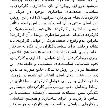
می‌شود. درواقع، رویکرد توأمان ساختاری ـ کارکردی به
شناسایی ضعف‌های ساختاری موجود در هریک از
(حیرانی، 1397)
کارکردهای نظام می‌پردازد
. در این رویکرد
ایده اصلی مبتنی بر آن است که بر اساس رابطه و تأثیر
دوسویه ساختارها و کارکردها، علل قوت یا ضعف هریک از
کارکردهای نظام، عناصر ساختاری مرتبط با آن کارکردند؛
بنابراین عدم وقوع یا ضعف هریک از عوامل کارکردی باید
نشانه و دلیلی برای سیاست‌گذاران برای نگاه به ساختار
Markard; Raven & Truffer, 2012
نظام نوآوری باشد (
). علاوه‌بر
برتری درنظرگرفتن توأمان عوامل ساختاری و کارکردی،
نحوه شناسایی شکست‌های سیستمی و طبقه‌بندی این
ضعف‌ها نیز در این روش به شکلی جامع صورت می‌پذیرد
(حیرانی، 1397)
. دلایل‌ اصلی‌ انتخاب این‌ شیوه در پژوهش
حاضر، تحلیل‌ و بررسی‌ عوامل‌ کارکردی ـ ساختاری در
ارتباط و تعامل‌ باهم‌، بررسی‌ تأثیر کارکردهای سیستم‌ بر
یکدیگر،
تبیین‌ مشکلات سیستمی‌ (مسئله‌ سیستمی‌) بر
اساس کارکردها و اجزای ساختاری و همچنین‌ شناسایی‌
راهکارهای سیاستی‌ متناسب‌ با هر کارکرد و هر ساختار