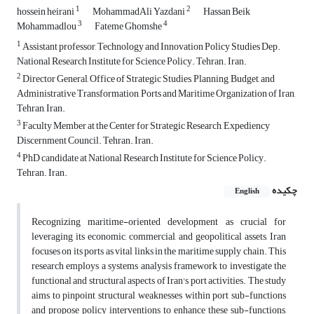
1
2
hossein heirani
MohammadAli Yazdani
Hassan Beik
3
4
Mohammadlou
Fateme Ghomshe
1
Assistant professor, Technology and Innovation Policy Studies Dep.
National Research Institute for Science Policy. Tehran. Iran.
2
Director General, Office of Strategic Studies, Planning, Budget, and
Administrative Transformation, Ports and Maritime Organization of Iran,
Tehran, Iran.
3
Faculty Member at the Center for Strategic Research, Expediency
Discernment Council. Tehran. Iran.
4
PhD candidate at National Research Institute for Science Policy.
Tehran. Iran.
چکیده
English
Recognizing maritime-oriented development as crucial for
leveraging its economic, commercial, and geopolitical assets, Iran
focuses on its ports as vital links in the maritime supply chain. This
research employs a systems analysis framework to investigate the
functional and structural aspects of Iran's port activities. The study
aims to pinpoint structural weaknesses within port sub-functions
and propose policy interventions to enhance these sub-functions,