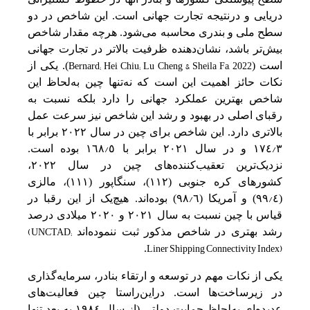
دریایی‌ و درنتیجه‌ تجار
ت جهانی‌ است‌. این‌ شاخص‌ در دو
سطح‌ ملی‌ و بندری محاسبه‌ می‌شود. هرچه‌ مقدار شاخص‌
بیش‌تر باشد، نشان‌دهنده ظرفیت‌ بالاتر در تجارت جهانی‌
Bernard; Hei Chiu; Lu Cheng & Sheila Fa, 2022
است (
). یکی‌ از
نکات حائز اهمیت‌ این‌ است‌ که‌ نه‌‌تنها چین‌ به‌‌لحاظ این‌
شاخص‌ بهترین‌ عملکرد جهانی‌ را دارد بلکه‌ نسبت‌ به‌
رقبای اصلی‌ در بهبود و رشد این‌ شاخص‌ نیز سرعت‌ عمل‌
بالاتری دارد. این‌ شاخص‌ برای چین‌ در سال ٢٠٢٢ برابر با
/
/
٣
١٧٤ و در سال ٢٠٢١ برابر با ٥
١٦٨ بوده است‌.
نزدیک‌ترین‌ تعقیب‌کننده‌های چین‌ در سال ٢٠٢٢،
کشورهای کره جنوبی‌ (١١٢)، سنگاپور (١١١)، مالزی
/
/
(٤
٩٩) و آمریکا (٦
٩٨) بوده‌اند. هیچ‌‌یک‌ از این‌ رقبا در
قیاس با چین‌ نسبت‌ به‌ سال ٢٠٢١ و ٢٠٢٠ میلادی درصد
(UNCTAD;
رشد بهتری در شاخص‌ مذکور ثبت‌ ننموده‌اند
Liner Shipping Connectivity Index)
.
یکی‌ از نکات مهم‌ در توسعه‌ و ارتقاء بنادر، سرمایه‌گذاری
در زیرساخت‌ها است‌. دراین‌راستا چین‌ فعالیت‌های
عدیده‌ای به‌‌لحاظ حمایت‌ دولتی‌ (از سال ١٩٨٤ به‌ بعد تنها