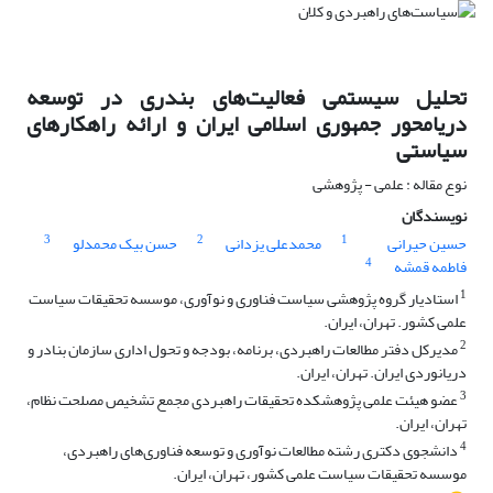
تحلیل سیستمی‌ فعالیت‌های‌ بندری در توسعه
دریامحور جمهوری اسلامی ایران و ارائه راهکارهای
سیاستی
نوع مقاله : علمی - پژوهشی
نویسندگان
3
2
1
حسین حیرانی
محمدعلی یزدانی
حسن بیک محمدلو
4
فاطمه قمشه
1
استادیار گروه پژوهشی سیاست فناوری و نوآوری، موسسه تحقیقات سیاست
علمی کشور. تهران، ایران.
2
مدیرکل دفتر مطالعات راهبردی، برنامه، بودجه و تحول اداری سازمان بنادر و
دریانوردی ایران. تهران، ایران.
3
عضو هیئت علمی پژوهشکده تحقیقات راهبردی مجمع تشخیص مصلحت نظام،
تهران، ایران.
4
دانشجوی دکتری رشته مطالعات نوآوری و توسعه فناوری‌های راهبردی،
موسسه تحقیقات سیاست علمی کشور، تهران، ایران.