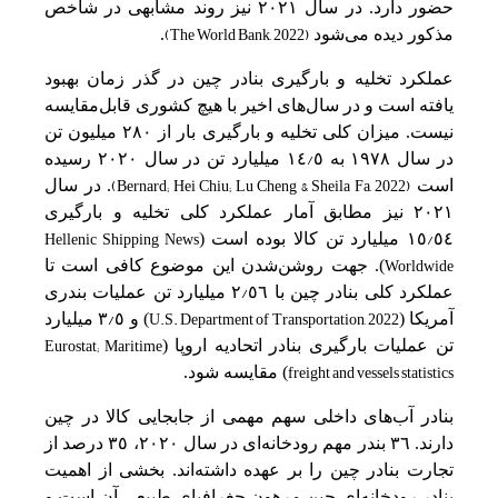
حضور دارد. در سال ٢٠٢١ نیز روند مشابهی‌ در شاخص‌
(The World Bank, 2022)
مذکور دیده می‌شود
.
عملکرد تخلیه‌ و بارگیری بنادر چین‌ در گذر زمان بهبود
یافته‌ است‌ و در سال‌های اخیر با هیچ‌ کشوری قابل‌‌مقایسه‌
نیست‌. میزان کلی‌ تخلیه‌ و بارگیری بار از ٢٨٠ میلیون تن‌
/
در سال ١٩٧٨ به‌ ٥
١٤ میلیارد تن‌ در سال ٢٠٢٠ رسیده
(Bernard; Hei Chiu; Lu Cheng & Sheila Fa, 2022)
است‌
. در سال
٢٠٢١ نیز مطابق‌ آمار عملکرد کلی‌ تخلیه‌ و بارگیری
Hellenic Shipping News
/
٥٤
١٥ میلیارد تن‌ کالا بوده است (
Worldwide
). جهت‌ روشن‌‌شدن این‌ موضوع کافی‌ است‌ تا
/
عملکرد کلی‌ بنادر چین‌ با ٥٦
٢ میلیارد تن‌ عملیات بندری
/
U.S. Department of Transportation, 2022
آمریکا (
) و ٥
٣ میلیارد
Eurostat; Maritime
تن‌ عملیات بارگیری بنادر اتحادیه‌ اروپا (
freight and vessels statistics
) مقایسه‌ شود.
بنادر آب‌های داخلی‌ سهم‌ مهمی‌ از جابجایی‌ کالا در چین‌
دارند. ٣٦ بندر مهم‌ رودخانه‌ای در سال ٢٠٢٠، ٣٥ درصد از
تجارت بنادر چین‌ را بر عهده داشته‌اند. بخشی‌ از اهمیت‌
بنادر رودخانه‌ای چین‌ مرهون جغرافیای طبیعی‌ آن است‌ و