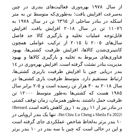
از سال ١٩٧٨ بهره‌وری فعالیت‌های بندری در چین‌
به‌‌سرعت‌ افزایش‌ یافت‌؛ به‌‌طوری‌که‌ متوسط‌ تن‌ به‌ متر
اسکله‌ در بنادر ساحلی‌ از ٦٣٦٥ تن‌ در سال ١٩٧٨ به‌
١١٠٧٦ تن‌ در سال ٢٠١٨ افزایش‌ یافت‌. افزایش‌
قابل‌‌توجه‌ عملیات تخلیه‌ و بارگیری کالا حد فاصل‌
سال‌های ٢٠٠٥ تا ٢٠١٥ از ترکیب‌ عواملی‌ همچون
کانتینری‌شدن کالاها، افزایش‌ ظرفیت‌ کشتی‌ها، بهبود
فناوری‌های مربوط به‌ تخلیه‌ و بارگیری کالاها و بهبود
مدیریت‌ بنادر نشئت گرفته‌ است‌. افزایش‌ بهره‌وری در ١٤
بندر دریایی‌ چین‌ با افزایش‌ ظرفیت‌ باربری کشتی‌ها،
ارتباط مستقیم‌ دارد. متوسط‌ ظرفیت‌ باری کشتی‌ها در
/
سال ٢٠١٨ به‌ ٣٠ هزار تن‌ رسیده است‌ و ٥
٢ برابر سال
١٩٨٥ هست‌ که‌ کشتی‌ها به‌‌طور متوسط‌ ١٢٠٠٠ تن‌
ظرفیت‌ حمل‌ داشتند. به‌‌طور همزمان، زمان توقف‌ کشتی‌
(Bernard;
در بنادر نیز از ١١ روز به‌ ١ روز کاهش‌ یافته‌ است‌
Hei Chiu; Lu Cheng & Sheila Fa, 2022)
. تنها یک‌ بندر اروپایی‌ در
١٠ بندر برتر به‌‌لحاظ شاخص‌ عملکردی جای گرفته‌ است‌
و این‌ در حالی‌ است‌ که‌ چین‌ با سه‌ بندر در ١٠ بندر برتر