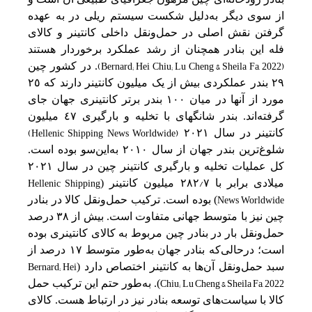
از سوی دیگر به‌‌دلیل‌ شکست‌ سیستم‌ ریلی‌ در به‌ عهده
گرفتن‌ نقش‌ اصلی‌ در حمل‌‌ونقل‌ داخلی‌ کانتینر و کالای
فله‌ این‌ بنادر همچنان از رشد عملکرد برخوردار هستند
(Bernard; Hei Chiu; Lu Cheng & Sheila Fa, 2022)
. در کشور چین‌
٢٩ بندر عملکردی بیش‌ از یک‌ میلیون کانتینر دارند که‌ ٢٥
مورد از آنها در میان ١٠٠ بندر برتر کانتینری جهان جای
گرفته‌اند. بندر شانگهای با تخلیه‌ و بارگیری ٤٧ میلیون
(Hellenic Shipping News Worldwide)
کانتینر در سال ٢٠٢١
شلوغ‌ترین‌ بندر جهان از سال ٢٠١٠ به‌‌این‌‌سو بوده است‌.
کل‌ عملیات تخلیه‌ و بارگیری کانتینر چین‌ در سال ٢٠٢١
Hellenic Shipping
/
میلادی برابر با ٧
٢٨٢ میلیون کانتینر (
News Worldwide
) بوده است‌. ترکیب‌ حمل‌‌ونقل‌ کالا در بنادر
چین‌ نیز با متوسط‌ جهانی‌ متفاوت است‌. بیش‌ از ٣٨ درصد
حمل‌‌ونقل‌ بار در بنادر چین‌ مربوط به‌ کالای کانتینری بوده
است‌؛ در‌حالی‌‌که‌ بنادر جهان به‌‌طور متوسط‌ ١٧ درصد از
Bernard; Hei
سبد حمل‌‌ونقل‌ آن‌ها به‌ کانتینر اختصاص دارد (
Chiu; Lu Cheng & Sheila Fa, 2022
). به‌‌طور حتم‌ این‌ ترکیب‌ حمل‌
کالا با سیاست‌های توسعه‌ بنادر نیز در ارتباط هست‌. کالای