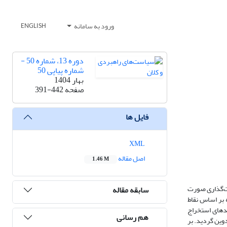
ورود به سامانه
ENGLISH
دوره 13، شماره 50 -
شماره پیاپی 50
بهار 1404
صفحه
391-442
فایل ها
XML
اصل مقاله
1.46 M
ست‌گذاری صورت
سابقه مقاله
 بر اساس نقاط
کدهای استخراج
هم رسانی
وین گردید. بر