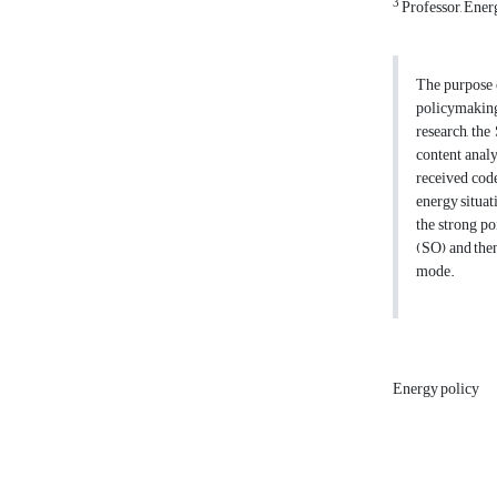
3
Professor, Energ
The purpose o
policymaking 
research, the
content analy
received code
energy situat
the strong po
(SO) and then
mode.
Energy policy