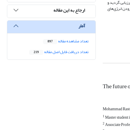
 اساس تحلیل ماتریس سوات، وضعیت انرژی گاز ایران با توجه به ناترازی انرژی گاز ناشی از مصرف بالای گاز در داخل کشور، محافظه‌کارانه(WO) ارزیابی گردید و
صت‌های بین‌المللی، این وضعیت در میان مدت به حالت رقابتی(SO) و سپس با افزودن انرژی‌های
ارجاع به این مقاله
آمار
تعداد مشاهده مقاله
897
تعداد دریافت فایل اصل مقاله
219
The future o
Mohammad Rast
1
Master student 
2
Associate Profe