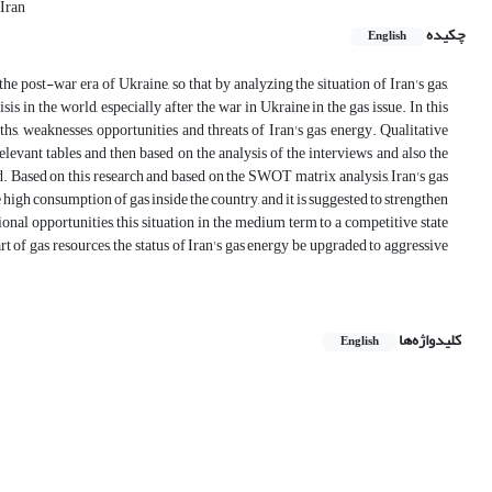
 Iran
چکیده
English
the post-war era of Ukraine, so that by analyzing the situation of Iran's gas,
 in the world, especially after the war in Ukraine in the gas issue. In this
s, weaknesses, opportunities and threats of Iran's gas energy. Qualitative
levant tables and then based on the analysis of the interviews and also the
. Based on this research and based on the SWOT matrix analysis, Iran's gas
igh consumption of gas inside the country, and it is suggested to strengthen
onal opportunities, this situation in the medium term to a competitive state
 of gas resources, the status of Iran's gas energy be upgraded to aggressive
کلیدواژه‌ها
English