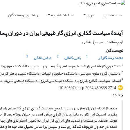
صفحه اصلی
مرور
اطلاعات نشریه
راهنمای نویسندگان
آیندۀ سیاست گذاری انرژی گاز طبیعی ایران در دوران پسا
نوع مقاله : علمی - پژوهشی
نویسندگان
3
2
1
محمد رستگارفر
یحیی کمالی
عباس ملکی
1
دانشجوی کارشناسی ارشد علوم سیاسی، گروه علوم سیاسی، دانشکده حقوق و الهیا
2
دانشیار، گروه علوم سیاسی، دانشکده حقوق و الهیات، دانشگاه شهید باهنر کرمان،
3
استاد، سیاست گذاری انرژی، دانشکده مهندسی انرژی، دانشگاه صنعتی شریف، تهر
10.30507/jmsp.2024.450838.2714
چکیده
هدف از انجام این پژوهش، بررسی آینده‌ی سیاست‌گذاری انرژی گاز طبیعی ایران
بگیرد. اهمیت این کار به دلیل بحران انرژی پیش آمده در جهان بویژه بعد از
قوت، ضعف، فرصت‌ها و تهدیدهای انرژی گاز ایران به تعیین استراتژی‌های چها
شده در جداول مربوطه کدگذاری شد و سپس بر اساس تحلیل مصاحبه‌ها و همین‌ط