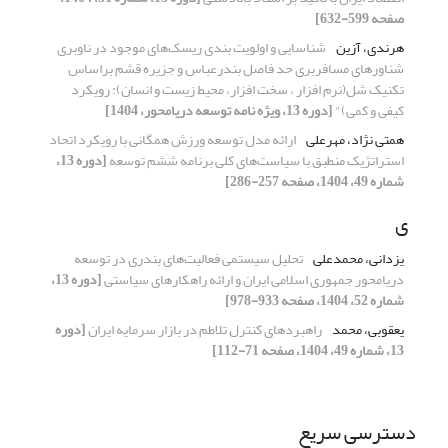
صفحه 599-632]
هرندی، آزین
شناسایی و اولویت بندی ریسک‌های موجود در ناوبری
شناورهای مسافربری حد فاصل بندرعباس و جزیره قشم براساس
تکنیک شل(نرم افزار ، سخت افزار، محیط زیست و انسان): رویکرد
کیفی و کمی)"
[دوره 13، ویژه نامه توسعه دریامحور، 1404]
همتی نژاد، مهرعلی
ارائه مدل توسعه ورزش همگانی با رویکرد اتحاد
استراتژیک منطبق با سیاست‌های کلی برنامه ششم توسعه
[دوره 13،
شماره 49، 1404، صفحه 257-286]
ی
یزدانی، محمدعلی
تحلیل سیستمی‌ فعالیت‌های‌ بندری در توسعه
دریامحور جمهوری اسلامی ایران و ارائه راهکارهای سیاستی
[دوره 13،
شماره 52، 1404، صفحه 933-978]
یعقوبی، محمد
راهبردهای کنترل تلاطم در بازار سرمایه ایران
[دوره
13، شماره 49، 1404، صفحه 71-112]
دسترسی سریع