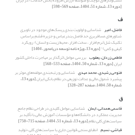
کسب‌وکارهای کوچک و متوسط (ارزش افزوده بخش خدمات) در ایران
[دوره 13، شماره 51، 1404، صفحه 569-598]
ف
فاضل، امیر
شناسایی و اولویت بندی ریسک‌های موجود در ناوبری
شناورهای مسافربری حد فاصل بندرعباس و جزیره قشم براساس
تکنیک شل(نرم افزار ، سخت افزار، محیط زیست و انسان): رویکرد
کیفی و کمی)"
[دوره 13، ویژه نامه توسعه دریامحور، 1404]
فاطمی زردان، یعقوب
بررسی عوامل اثرگذار بر مهاجرت داخلی کشور
ایران
[دوره 13، شماره 50، 1404، صفحه 533-568]
فتوحی رشیدی، محمد مهدی
شناسایی و رتبه‌بندی مولفه‌های موثر بر
پیشبرد شمول مالی و عدالت توزیعی در نظام بانکی ایران
[دوره 13،
شماره 50، 1404، صفحه 287-328]
ق
قاسمی همدانی، ایمان
شناسایی عوامل کلیدی در طراحی نظام جامع
مدیریت عملکرد در دانشگاه‌ها و مؤسسات آموزش عالی با تأکید بر
سیاست‌های کلی نظام
[دوره 13، شماره 51، 1404، صفحه 715-750]
قباشی، نسیم
انطباق‌سنجی قوانین جاری با سیاست‌های کلی «تولید