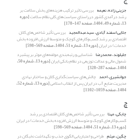
جزینی زاده، نعیمه
بررسی تاثیر ترکیب هزینه‌های بخش سلامت بر
رشد درآمدی کشور درراستای سیاست‌های کلی نظام سلامت
[دوره
13، شماره 49، 1404، صفحه 147-178]
جلایی اسفند آبادی، سیدعبدالمجید
بررسی تأثیر شاخص‌های کلان
اقتصادی بر رشد کسب‌وکارهای کوچک و متوسط (ارزش افزوده بخش
خدمات) در ایران
[دوره 13، شماره 51، 1404، صفحه 569-598]
جلیلوند، محمدرضا
شناسایی و رتبه‌بندی مولفه‌های موثر بر پیشبرد
شمول مالی و عدالت توزیعی در نظام بانکی ایران
[دوره 13، شماره 50،
1404، صفحه 287-328]
جوانشیری، احمد
چالش‌های سیاست‌گذاری کلان و ساختار نهادی
مدیریت منابع آب در ایران پس از انقلاب اسلامی
[دوره 13، شماره 52،
1404، صفحه 1059-1102]
چ
چابکی، مهتا
بررسی تأثیر شاخص‌های کلان اقتصادی بر رشد
کسب‌وکارهای کوچک و متوسط (ارزش افزوده بخش خدمات) در ایران
[دوره 13، شماره 51، 1404، صفحه 569-598]
چگین، میثم
طراحی و اعتباریابی الگوی جذب و نگهداشت نخبگان در