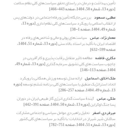
تأمین بهداشت و درمان در راستای تحقق سیاست‌های کلی نظام سلامت
[دوره 13، شماره 50، 1404، صفحه 443-466]
مطلبی، مسعود
بررسی جایگاه تأمین و رفاه اجتماعی در دولت‌های پس
از انقلاب اسلامی با رویکرد سیاست‌های کلی نظام اداری
[دوره 13،
شماره 49، 1404، صفحه 1-38]
معمارنژاد، عباس
سیاست‌های پولی و مالی و شاخص‌های رفاه در
اقتصاد ایران با تأکید بر اسناد بالادستی
[دوره 13، شماره 51، 1404،
صفحه 599-632]
مکاری، فاطمه
مطالعه تاثیر متقابل رقابت پذیری و کارآفرینی در
چاچوب سیاست های کلی تشویق سرمایه گذاری
[دوره 13، شماره 49،
1404، صفحه 113-146]
ملک اخلاق، اسماعیل
ارائه مدل توسعه ورزش همگانی با رویکرد
اتحاد استراتژیک منطبق با سیاست‌های کلی برنامه ششم توسعه
[دوره
13، شماره 49، 1404، صفحه 257-286]
ملکی، عباس
آیندۀ سیاست گذاری انرژی گاز طبیعی ایران در دوران
پسا جنگ اوکراین
[دوره 13، شماره 50، 1404، صفحه 391-442]
میرفردی، اصغر
تحلیل راهبردی عوامل سیاسی و اجتماعی مشارکت
ساکنان شهر شیراز در انتخابات: با تأکید بر سیاست‌های کلی کشور
[دوره 13، شماره 51، 1404، صفحه 751-782]