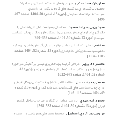
مجاوریان، سید مجتبی
بررسی نقش کیفیت حکمرانی بر صادرات
محصولات کشاورزی در کشورهای گروه بریکس در راستای
سیاست‌های اقتصاد مقاومتی
[دوره 13، شماره 50، 1404، صفحه 467-
496]
مجید وزیری سرشک، مجید
مدلسازی سیاست های کلی اشتغال با
بکارگیری ابزارهای هوش مصنوعی با استفاده از رویکرد پویایی شناسی
سیستم
[دوره 13، شماره 50، 1404، صفحه 353-390]
محتشمی، علی
شناسایی عوامل مؤثر بر اجرای گردش شغلی با رویکرد
تحقق سیاست‌های کلی نظام اداری
[دوره 13، شماره 52، 1404، صفحه
1103-1134]
محمدزاده، پرویز
طراحی فرایند بودجه‌ریزی مبتنی بر آمایش در حوزه
حمل‌ونقل در راستای سیاست‌های کلی آمایش سرزمین
[دوره 13،
شماره 52، 1404، صفحه 979-1022]
محمدی خیاره، محسن
مطالعه تاثیر متقابل رقابت پذیری و کارآفرینی
در چاچوب سیاست های کلی تشویق سرمایه گذاری
[دوره 13، شماره
49، 1404، صفحه 113-146]
محمودزاده، مهدی
بررسی عوامل اثرگذار بر مهاجرت داخلی کشور
ایران
[دوره 13، شماره 50، 1404، صفحه 533-568]
مزروعی نصرآبادی، اسماعیل
توسعۀ بسترهای همرقابتی در زنجیره