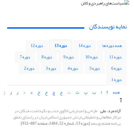
نمایه نویسندگان
همه دوره ها
دوره 14
دوره 13
دوره 12
دوره 11
دوره 10
دوره 9
دوره 8
دوره 7
دوره 6
دوره 5
دوره 4
دوره 3
دوره 2
دوره 1
همه
آ
ا
ب
پ
ت
ث
ج
چ
ح
خ
د
ذ
ر
ز
ژ
آ
آزادمرد، علی
طراحی و اعتباریابی الگوی جذب و نگهداشت نخبگان در
مراکز مطالعاتی و تحقیقاتی ارتش جمهوری اسلامی ایران در راستای تحقق
برنامه هفتم توسعه
[دوره 13، شماره 52، 1404، صفحه 887-932]