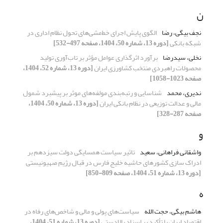
ن
نجف بیگی، رضا
الگوی پایش اجرای خط‌مشی‌های تحول نظام اداری در
شبکه بانکی
[دوره 13، شماره 50، 1404، صفحه 497-532]
نخلی، سیدرضا
برآورد اثرگذاری عوامل مؤثر بر تاب‌آوری تولید
محصولات راهبردی منتخب کشاورزی ایران
[دوره 13، شماره 52، 1404،
صفحه 1023-1058]
ندیری، محمد
شناسایی و رتبه‌بندی مولفه‌های موثر بر پیشبرد شمول
مالی و عدالت توزیعی در نظام بانکی ایران
[دوره 13، شماره 50، 1404،
صفحه 287-328]
و
واشقانی فراهانی، سعید
تاثیر سیاست همسایگی دولت سیزدهم بر
ادراک سازی کشورهای حاشیه خلیج فارس در قبال رژیم صهیونیستی
[دوره 13، شماره 51، 1404، صفحه 809-850]
ه
هاشم بیگی، حجت الله
سیاست‌های پولی و مالی و شاخص‌های رفاه در
اقتصاد ایران با تأکید بر اسناد بالادستی
[دوره 13، شماره 51، 1404،