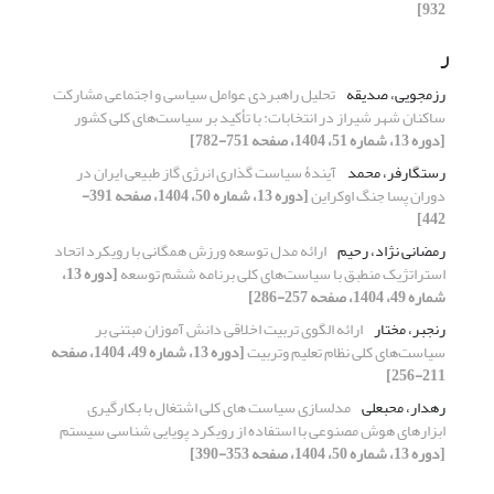
932]
ر
رزمجویی، صدیقه
تحلیل راهبردی عوامل سیاسی و اجتماعی مشارکت
ساکنان شهر شیراز در انتخابات: با تأکید بر سیاست‌های کلی کشور
[دوره 13، شماره 51، 1404، صفحه 751-782]
رستگارفر، محمد
آیندۀ سیاست گذاری انرژی گاز طبیعی ایران در
دوران پسا جنگ اوکراین
[دوره 13، شماره 50، 1404، صفحه 391-
442]
رمضانی نژاد، رحیم
ارائه مدل توسعه ورزش همگانی با رویکرد اتحاد
استراتژیک منطبق با سیاست‌های کلی برنامه ششم توسعه
[دوره 13،
شماره 49، 1404، صفحه 257-286]
رنجبر، مختار
ارائه الگوی تربیت اخلاقی دانش آموزان مبتنی بر
سیاست‌های کلی نظام تعلیم وتربیت
[دوره 13، شماره 49، 1404، صفحه
211-256]
رهدار، محبعلی
مدلسازی سیاست های کلی اشتغال با بکارگیری
ابزارهای هوش مصنوعی با استفاده از رویکرد پویایی شناسی سیستم
[دوره 13، شماره 50، 1404، صفحه 353-390]