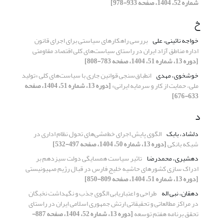
شماره 52، 1404، صفحه 933-978]
خ
خواجه نائینی، علی
بررسی راهکارهای سیاستی برای اجرای قانون
اداره مناطق آزاد ایران در راستای سیاست‌های کلی اقتصاد مقاومتی
[دوره 13، شماره 51، 1404، صفحه 783-808]
خوشخوی، مهدی
انطباق‌سنجی قوانین جاری با سیاست‌های کلی «تولید
ملی، حمایت از کار و سرمایه ایرانی»
[دوره 13، شماره 51، 1404، صفحه
633-676]
د
دلشاد، بابک
الگوی پایش اجرای خط‌مشی‌های تحول نظام اداری در
شبکه بانکی
[دوره 13، شماره 50، 1404، صفحه 497-532]
دهشیری، محمدرضا
تاثیر سیاست همسایگی دولت سیزدهم بر
ادراک سازی کشورهای حاشیه خلیج فارس در قبال رژیم صهیونیستی
[دوره 13، شماره 51، 1404، صفحه 809-850]
دهقان، نبی اله
طراحی و اعتباریابی الگوی جذب و نگهداشت نخبگان
در مراکز مطالعاتی و تحقیقاتی ارتش جمهوری اسلامی ایران در راستای
تحقق برنامه هفتم توسعه
[دوره 13، شماره 52، 1404، صفحه 887-