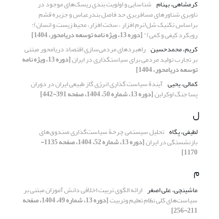
کرمشاهی، بهنام
شناسایی و اولویت بندی ریسک‌های موجود در
ناوبری شناورهای مسافربری حد فاصل بندرعباس و جزیره قشم
براساس تکنیک شل(نرم افزار ، سخت افزار، محیط زیست و انسان):
رویکرد کیفی و کمی)"
[دوره 13، ویژه نامه توسعه دریامحور، 1404]
کریم، محمدحسین
راهبردهای مردمی‌سازی اقتصاد دریامحور مبتنی
بر تجارب تولید مردمی برای سیاستگذاری در ایران
[دوره 13، ویژه نامه
توسعه دریامحور، 1404]
کمالی، یحیی
آیندۀ سیاست گذاری انرژی گاز طبیعی ایران در دوران
پسا جنگ اوکراین
[دوره 13، شماره 50، 1404، صفحه 391-442]
ل
لطیفی، پگاه
تحلیل سیستمی چرخۀ سیاست‌گذاری صندوق‌های
بازنشستگی در ایران
[دوره 13، شماره 52، 1404، صفحه 1135-
1170]
م
ماشینچی، علی اصغر
ارائه الگوی تربیت اخلاقی دانش آموزان مبتنی بر
سیاست‌های کلی نظام تعلیم وتربیت
[دوره 13، شماره 49، 1404، صفحه
211-256]