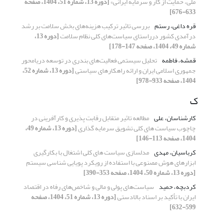
ملی، حمایت از کار و سرمایه ایرانی»
[دوره 13، شماره 51، 1404، صفحه
633-676]
قره داغی، رستم
بررسی تاثیر ترکیب هزینه‌های بخش سلامت بر رشد
درآمدی کشور درراستای سیاست‌های کلی نظام سلامت
[دوره 13،
شماره 49، 1404، صفحه 147-178]
قمشه، فاطمه
تحلیل سیستمی‌ فعالیت‌های‌ بندری در توسعه دریامحور
جمهوری اسلامی ایران و ارائه راهکارهای سیاستی
[دوره 13، شماره 52،
1404، صفحه 933-978]
ک
کارشناسان، علی
مطالعه تاثیر متقابل رقابت پذیری و کارآفرینی در
چاچوب سیاست های کلی تشویق سرمایه گذاری
[دوره 13، شماره 49،
1404، صفحه 113-146]
کرباسیان، مهدی
مدلسازی سیاست های کلی اشتغال با بکارگیری
ابزارهای هوش مصنوعی با استفاده از رویکرد پویایی شناسی سیستم
[دوره 13، شماره 50، 1404، صفحه 353-390]
کردبچه، حمید
سیاست‌های پولی و مالی و شاخص‌های رفاه در اقتصاد
ایران با تأکید بر اسناد بالادستی
[دوره 13، شماره 51، 1404، صفحه
599-632]