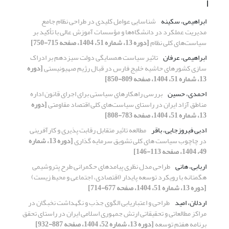
ا
ابراهیمی، سکینه
شناسایی عوامل کلیدی در طراحی نظام جامع
مدیریت عملکرد در دانشگاه‌ها و مؤسسات آموزش عالی با تأکید بر
سیاست‌های کلی نظام
[دوره 13، شماره 51، 1404، صفحه 715-750]
ابراهیمی، عرفان
تاثیر سیاست همسایگی دولت سیزدهم بر ادراک
سازی کشورهای حاشیه خلیج فارس در قبال رژیم صهیونیستی
[دوره
13، شماره 51، 1404، صفحه 809-850]
احمدی، حسین
بررسی راهکارهای سیاستی برای اجرای قانون اداره
مناطق آزاد ایران در راستای سیاست‌های کلی اقتصاد مقاومتی
[دوره
13، شماره 51، 1404، صفحه 783-808]
ادبی فیروزجایی، باقر
مطالعه تاثیر متقابل رقابت پذیری و کارآفرینی
در چاچوب سیاست های کلی تشویق سرمایه گذاری
[دوره 13، شماره
49، 1404، صفحه 113-146]
اربابی، هانی
طراحی مدل نظری پیامدهای حکمرانی طرح پتروشیمی
هگمتانه با رویکرد توسعه پایدار (اقتصادی، اجتماعی و محیط زیست)
[دوره 13، شماره 51، 1404، صفحه 677-714]
اردلان، امید
طراحی و اعتباریابی الگوی جذب و نگهداشت نخبگان در
مراکز مطالعاتی و تحقیقاتی ارتش جمهوری اسلامی ایران در راستای تحقق
برنامه هفتم توسعه
[دوره 13، شماره 52، 1404، صفحه 887-932]