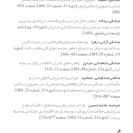
ارتش جمهوری اسلامی ایران
[دوره 13، شماره 52، 1404، صفحه 851-
886]
صادقی، یداله
راهبردهای مردمی‌سازی اقتصاد دریامحور مبتنی بر
تجارب تولید مردمی برای سیاستگذاری در ایران
[دوره 13، ویژه نامه
توسعه دریامحور، 1404]
صادقی آرانی، زهرا
توسعۀ بسترهای همرقابتی در زنجیره تأمین
بهداشت و درمان در راستای تحقق سیاست‌های کلی نظام سلامت
[دوره
13، شماره 50، 1404، صفحه 443-466]
صادقی شاهدانی، مهدی
راهبردهای کنترل تلاطم در بازار سرمایه
ایران
[دوره 13، شماره 49، 1404، صفحه 71-112]
صالحی صدقیانی، جمشید
طراحی و اعتباریابی الگوی جذب و
نگهداشت نخبگان در مراکز مطالعاتی و تحقیقاتی ارتش جمهوری اسلامی
ایران در راستای تحقق برنامه هفتم توسعه
[دوره 13، شماره 52، 1404،
صفحه 887-932]
صبحیه، محمدحسین
طراحی مدل نظری پیامدهای حکمرانی طرح
پتروشیمی هگمتانه با رویکرد توسعه پایدار (اقتصادی، اجتماعی و محیط
زیست)
[دوره 13، شماره 51، 1404، صفحه 677-714]
ع