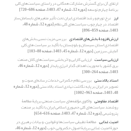
ارتقای آن برای گسترش مشارکت همگانی در راستای سیاست‌های کلی
برنامۀ چهارم توسعه
[دوره 12، شماره 47، 1403، صفحه 686-720]
ارز
نرخ تورم و رشد اقتصادی ایران تحت تأثیر متغیرهای نابسامان‌ساز
اقتصاد در چهارچوب سیاست‌های کلی نظام
[دوره 12، شماره 48،
1403، صفحه 859-896]
ارزش‌اﻓﺰودۀ بخش‌های اقتصادی
بررسی مزیت نسبی بخش‌های
اقتصادی استان سیستان و بلوچستان با تأکید بر سیاست های کلی
آمایش سرزمین
[دوره 12، شماره 45، 1403، صفحه 88-103]
ارزیابی سیاست
ارزیابی کارایی و اثربخشی سیاست‌های کلان صنعت
برق کشور با محوریت اهدافِ گذار انرژی پایدار
[دوره 12، شماره 46،
1403، صفحه 264-300]
اسناد بالادستی
بررسی نظام حکمرانی خدمات رسانه‌ای صوت و
تصویر در ایران بر پایه نگاشت نهادی اسناد بالادستی
[دوره 12، شماره
48، 1403، صفحه 963-1002]
اقتصاد مقاومتی
واکاوی مؤلفه‌های سیاست‌ صنعتی برپایۀ مطالعۀ
روشمند سیاست‌های کلی جمهوری اسلامی ایران با تأکید بر صنعت
پتروشیمی
[دوره 12، شماره 47، 1403، صفحه 616-654]
امنیت غذایی
مطالعۀ تطبیقی سیاست‌ها و قوانین، و بیانات رهبری در
حوزۀ امنیت غذایی برپایۀ اصول حکمروایی خوب
[دوره 12، شماره 46،