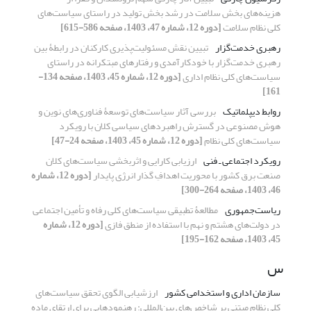
هزینه‌های بخش سلامت در رشد بخش تولید در راستای سیاست‌های
کلی نظام سلامت
[دوره 12، شماره 47، 1403، صفحه 586-615]
رهبری خدمت‌گزار
تبیین نقش مسئولیت‌پذیری کارکنان در رابطۀ بین
رهبری خدمت‌گزار با خودکارآمدی و رفتارهای مبتکرانه در راستای
سیاست‌های کلی نظام اداری
[دوره 12، شماره 45، 1403، صفحه 134-
161]
روابط دیپلماتیک
بررسی آثار سیاست‌‌های توسعۀ‌‌ فناوری‌‌های نوین و
هوش مصنوعی در گسترش راهبردهای سیاسی کلان با رویکرد
سیاست‌‌های کلی نظام
[دوره 12، شماره 45، 1403، صفحه 24-47]
رویکرد اجتماعی ـ فنی
ارزیابی کارایی و اثربخشی سیاست‌های کلان
صنعت برق کشور با محوریت اهدافِ گذار انرژی پایدار
[دوره 12، شماره
46، 1403، صفحه 264-300]
ریاست‌جمهوری
مطالعۀ تطبیقی سیاست‌های کلی رفاه و تأمین اجتماعی
در دولت‌های هشتم و نهم با استفاده از منطق فازی
[دوره 12، شماره
45، 1403، صفحه 162-195]
س
سازمان اداری و استخدامی کشور
ارزشیابی الگوی تحقق سیاست‌های
کلی نظام مبتنی بر شاخص‌های بین‌المللی: رهنمودهایی برای ارتقای ماده