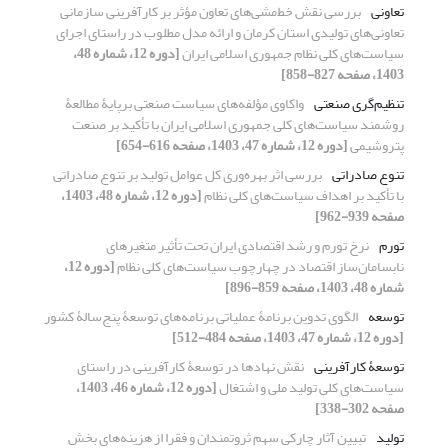
تعاونی
بررسی نقش خط‌مشی‌های تعاون مؤثر بر کارآفرینی سازمانی
تعاونی‌های تولیدی استان کرمان و ارائه مدل مطلوب در راستای اجرای
سیاست‌های کلی نظام جمهوری اسلامی ایران
[دوره 12، شماره 48،
1403، صفحه 827-858]
تنظیم‌گری صنعتی
واکاوی مؤلفه‌های سیاست‌ صنعتی برپایۀ مطالعۀ
روشمند سیاست‌های کلی جمهوری اسلامی ایران با تأکید بر صنعت
پتروشیمی
[دوره 12، شماره 47، 1403، صفحه 616-654]
تنوع صادراتی
بررسی اثر بهره‌وری کل عوامل تولید بر تنوع صادراتی
با تأکید بر اهداف سیاست‌های کلی نظام
[دوره 12، شماره 48، 1403،
صفحه 939-962]
تورم
نرخ تورم و رشد اقتصادی ایران تحت تأثیر متغیرهای
نابسامان‌ساز اقتصاد در چهارچوب سیاست‌های کلی نظام
[دوره 12،
شماره 48، 1403، صفحه 859-896]
توسعه
الگوی تدوین برنامۀ عملیاتی برنامه‌های توسعۀ پنج‌سالۀ کشور
[دوره 12، شماره 47، 1403، صفحه 484-512]
توسعۀ کارآفرینی
نقش نهادها در توسعۀ کارآفرینی در راستای
سیاست‌های کلی تولید ملی و اشتغال
[دوره 12، شماره 46، 1403،
صفحه 302-338]
تولید
تبیین آثار چارکی سهم ثروتمندان و فقرا از هزینه‌های بخش