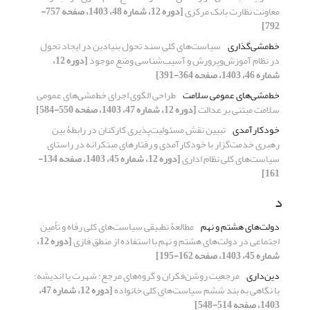
معاونت نظارت بانک مرکزی
[دوره 12، شماره 48، 1403، صفحه 757-
792]
خط‌مشی‌گذاری
سیاست‌های کلی سند تحول بنیادین در ایجاد تحول
در نظام آموزش‌وپرورش و آسیب‌شناسی وضع موجود
[دوره 12،
شماره 46، 1403، صفحه 364-391]
خط‌مشی‌های عمومی سلامت
طراحی الگوی اجرای خط‌مشی‌های عمومی
سلامت مبتنی بر عدالت
[دوره 12، شماره 47، 1403، صفحه 550-584]
خودکارآمدی
تبیین نقش مسئولیت‌پذیری کارکنان در رابطۀ بین
رهبری خدمت‌گزار با خودکارآمدی و رفتارهای مبتکرانه در راستای
سیاست‌های کلی نظام اداری
[دوره 12، شماره 45، 1403، صفحه 134-
161]
د
دولت‌های هشتم و نهم
مطالعۀ تطبیقی سیاست‌های کلی رفاه و تأمین
اجتماعی در دولت‌های هشتم و نهم با استفاده از منطق فازی
[دوره 12،
شماره 45، 1403، صفحه 162-195]
دین‌داری
مرجعیت روشن‌فکران و گروه‌های مرجع: شهرت یا اندیشه؛
با نگاهی به بند ششم سیاست‌های کلی خانواده
[دوره 12، شماره 47،
1403، صفحه 514-548]