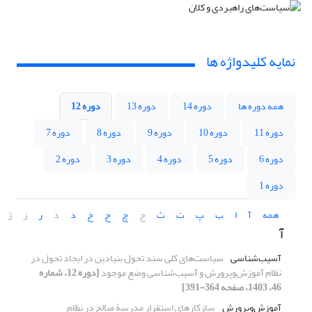
نمایه کلیدواژه ها
همه دوره ها
دوره 14
دوره 13
دوره 12
دوره 11
دوره 10
دوره 9
دوره 8
دوره 7
دوره 6
دوره 5
دوره 4
دوره 3
دوره 2
دوره 1
همه
آ
ا
ب
پ
ت
ث
ج
چ
ح
خ
د
ذ
ر
ز
ژ
آ
آسیب‌شناسی
سیاست‌های کلی سند تحول بنیادین در ایجاد تحول در
نظام آموزش‌وپرورش و آسیب‌شناسی وضع موجود
[دوره 12، شماره
46، 1403، صفحه 364-391]
آموزش‌وپرورش
سازِکارهای استقرار مدرسۀ صالح در نظام