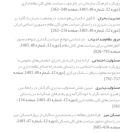
رویکرد فرهنگ سازمانی در چارچوب سیاست‌های کلی نظام اداری
[دوره 12، شماره 46، 1403، صفحه 340-362]
مدیریت بحران
الگوی حکمرانی هوشمند در وضعیت بحران با تأکید بر
مدیریت شهری در راستای سیاست‌های کلی نظام جمهوری اسلامی ایران
[دوره 12، شماره 46، 1403، صفحه 234-262]
مرور نظام‌مند ادبیات
بازشناسی موانع سیاست‌گذاری شواهدمحور:
آموزه‌هایی برای سیاست‌های کلان نظام
[دوره 12، شماره 48، 1403،
صفحه 793-826]
مسئولیت اجتماعی
ارائه مدل اثربخش اجرای خط‌مشی‌های عمومی با
رویکرد مسئولیت اجتماعی در راستای نقشه راه اصلاح نظام اداری در
مجموعه معاونت نظارت بانک مرکزی
[دوره 12، شماره 48، 1403، صفحه
757-792]
مسئولیت‌پذیری
تبیین نقش مسئولیت‌پذیری کارکنان در رابطۀ بین
رهبری خدمت‌گزار با خودکارآمدی و رفتارهای مبتکرانه در راستای
سیاست‌های کلی نظام اداری
[دوره 12، شماره 45، 1403، صفحه 134-
161]
مسکن مهر
فراتحلیل مطالعاتِ رضایتمندی ساکنان از پروژة مسکن مهر
در راستای تحقق سیاست‌های کلی مسکن
[دوره 12، شماره 47، 1403،
صفحه 656-685]