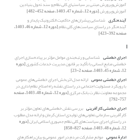
آموزش‌وپرورش مبتنی بر سیاست‏های کلی نظام و سند تحول بنیادین
آموزش‌وپرورش
[دوره 12، شماره 47، 1403، صفحه 452-482]
آینده‌نگری
شناسایی پیشران‌های حاکمیت الکترونیک پایدار و
آینده‌نگر در راستای سیاست‌های کلی نظام
[دوره 12، شماره 46، 1403،
صفحه 392-423]
ا
اجرای خط‌مشی
شناسایی و رتبه‌بندی عوامل مؤثر بر پیاده‌سازی اجرای
خط‌مشی منابع انسانی با تأکید بر قانون مدیریت خدمات کشوری
[دوره
12، شماره 45، 1403، صفحه 2-23]
اجرای خط‌مشی عمومی
ارائه مدل اثربخش اجرای خط‌مشی‌های عمومی
با رویکرد مسئولیت اجتماعی در راستای نقشه راه اصلاح نظام اداری در
مجموعه معاونت نظارت بانک مرکزی
[دوره 12، شماره 48، 1403، صفحه
757-792]
اجرای خط‌مشی کارآفرینی
بررسی نقش خط‌مشی‌های تعاون مؤثر بر
کارآفرینی سازمانی تعاونی‌های تولیدی استان کرمان و ارائه مدل مطلوب
در راستای اجرای سیاست‌های کلی نظام جمهوری اسلامی ایران
[دوره
12، شماره 48، 1403، صفحه 827-858]
ادارۀ عمومی
موانع مشارکت مردم در امور عمومی و بیان راهکارهای