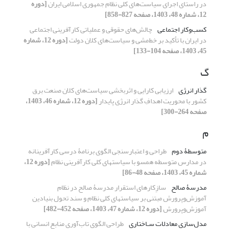
در راستای اجرای سیاست‌های کلی نظام جمهوری اسلامی ایران
[دوره
12، شماره 48، 1403، صفحه 827-858]
کسب‌وکار اجتماعی
چالش‌‌های حقوقی و عملیاتی کارآفرینی اجتماعی
در ایران با تأکید بر خط‌مشی و سیاست‌‌های کلان دولت
[دوره 12، شماره
45، 1403، صفحه 104-133]
گ
گذار انرژی
ارزیابی کارایی و اثربخشی سیاست‌های کلان صنعت برق
کشور با محوریت اهدافِ گذار انرژی پایدار
[دوره 12، شماره 46، 1403،
صفحه 264-300]
م
متوسطۀ دوم
طراحی و اعتبارسنجی الگوی برنامۀ درسی کارآفرینانه
در مدارس متوسطه همسو با سیاست‏های کلی کارآفرینی نظام
[دوره 12،
شماره 45، 1403، صفحه 48-86]
مدرسۀ صالح
سازِکارهای استقرار مدرسۀ صالح در نظام
آموزش‌وپرورش مبتنی بر سیاست‏های کلی نظام و سند تحول بنیادین
آموزش‌وپرورش
[دوره 12، شماره 47، 1403، صفحه 452-482]
مدل‌سازی معادلات سـاختاری
طراحی الگوی تاب‌آوری منابع انسانی با