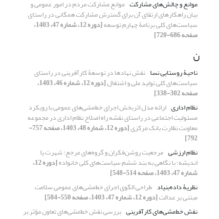
موانع و چالش‌های مشارکت
موانع مشارکت مردم در امور عمومی و
بیان راهکارهای ارتقای آن برای گسترش مشارکت همگانی در راستای
سیاست‌های کلی برنامۀ چهارم توسعه
[دوره 12، شماره 47، 1403،
صفحه 686-720]
ن
ناحیۀ روستایی نسا
نقش نهادها در توسعۀ کارآفرینی در راستای
سیاست‌های کلی تولید ملی و اشتغال
[دوره 12، شماره 46، 1403،
صفحه 302-338]
نظام اداری
ارائه مدل اثربخش اجرای خط‌مشی‌های عمومی با رویکرد
مسئولیت اجتماعی در راستای نقشه راه اصلاح نظام اداری در مجموعه
معاونت نظارت بانک مرکزی
[دوره 12، شماره 48، 1403، صفحه 757-
792]
نظام ارزشی
مرجعیت روشن‌فکران و گروه‌های مرجع: شهرت یا
اندیشه؛ با نگاهی به بند ششم سیاست‌های کلی خانواده
[دوره 12،
شماره 47، 1403، صفحه 514-548]
نظریۀ داده‌بنیاد
طراحی الگوی اجرای خط‌مشی‌های عمومی سلامت
مبتنی بر عدالت
[دوره 12، شماره 47، 1403، صفحه 550-584]
نقش خط‌مشی‌های کارآفرینی
بررسی نقش خط‌مشی‌های تعاون مؤثر بر