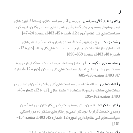
ر
راهبردهای کلان سیاسی
بررسی آثار سیاست‌‌های توسعۀ‌‌ فناوری‌‌های
نوین و هوش مصنوعی در گسترش راهبردهای سیاسی کلان با رویکرد
سیاست‌‌های کلی نظام
[دوره 12، شماره 45، 1403، صفحه 24-47]
رشد تولید
نرخ تورم و رشد اقتصادی ایران تحت تأثیر متغیرهای
نابسامان‌ساز اقتصاد در چهارچوب سیاست‌های کلی نظام
[دوره 12،
شماره 48، 1403، صفحه 859-896]
رضایتمندی سکونت
فراتحلیل مطالعاتِ رضایتمندی ساکنان از پروژة
مسکن مهر در راستای تحقق سیاست‌های کلی مسکن
[دوره 12، شماره
47، 1403، صفحه 656-685]
رفاه اجتماعی
مطالعۀ تطبیقی سیاست‌های کلی رفاه و تأمین اجتماعی در
دولت‌های هشتم و نهم با استفاده از منطق فازی
[دوره 12، شماره 45،
1403، صفحه 162-195]
رفتار مبتکرانه
تبیین نقش مسئولیت‌پذیری کارکنان در رابطۀ بین
رهبری خدمت‌گزار با خودکارآمدی و رفتارهای مبتکرانه در راستای
سیاست‌های کلی نظام اداری
[دوره 12، شماره 45، 1403، صفحه 134-
161]
رگرسیون چارکی
تبیین آثار چارکی سهم ثروتمندان و فقرا از