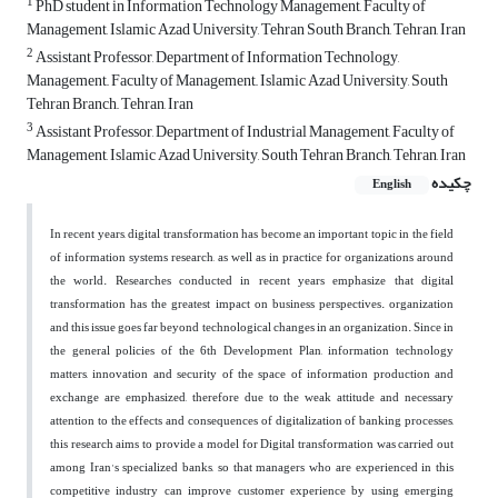
1
PhD student in Information Technology Management, Faculty of
Management, Islamic Azad University, Tehran South Branch, Tehran, Iran
2
Assistant Professor, Department of Information Technology,
Management,, Faculty of Management,, Islamic Azad University, South
Tehran Branch,, Tehran, Iran
3
Assistant Professor, Department of Industrial Management, Faculty of
Management, Islamic Azad University, South Tehran Branch, Tehran, Iran
چکیده
English
In recent years, digital transformation has become an important topic in the field
of information systems research, as well as in practice for organizations around
the world. Researches conducted in recent years emphasize that digital
transformation has the greatest impact on business perspectives. organization
and this issue goes far beyond technological changes in an organization. Since in
the general policies of the 6th Development Plan, information technology
matters, innovation and security of the space of information production and
exchange are emphasized, therefore due to the weak attitude and necessary
attention to the effects and consequences of digitalization of banking processes,
this research aims to provide a model for Digital transformation was carried out
among Iran's specialized banks, so that managers who are experienced in this
competitive industry can improve customer experience by using emerging