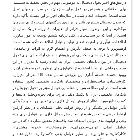
سال‌های
در
اخیر تحول دیجیتال به موضوعی مهم در بخش تحقیقات سیستم­
های اطلاعاتی و همچنین در عمل برای سازمان‌ها در سراسر جهان تبدیل
شده است؛ تحقیقات انجام شده در سال‌های اخیر بر این مسئله تأکید دارند
که تحول دیجیتال بیشترین تأثیر را بر روی دیدگاه­های کسب‌وکاری سازمان
می­گذارند و این موضوع بسیار فراتر از تغییرات فناورانه در یک سازمان
است
.
از آنجا که در سیاست‌های کلی برنامه ششم توسعه به امور فناوری
اطلاعات، نوآوری و امنیت فضای تولید و تبادل اطلاعات تأکید شده است؛
ازهمین‌رو با توجه به ضعف نگرش و اهتمام لازم به اثرات و پیامدهای
دیجیتالی­شدن فرایندهای بانکداری، این
پژوهش با هدف ارائه مدلی برای تحول
دیجیتالی در بین بانک‌های تخصصی ایران به انجام رسید تا مدیران در این
صنعت رقابتی بتوانند با استفاده از تکنولوژی‌های نوظهور تجربه مشتریان را
بهبود بخشند. جامعه آماری این پژوهش شامل تعداد 219 نفر از مدیران،
کارشناسان، صاحب‌نظران و متخصصان بانک‌های تخصصی کشور استفاده
شده است. در این مطالعه پس از
شناسایی عوامل مؤثر بر تحول دیجیتال در
بانک‌های تخصصی ایران با تکنیک دلفی فازی، برای تجزیه‌وتحلیل داده‌ها و
کسب نتایج مورد انتظار از روش دیماتل فازی برای تعیین روابط و چگونگی
تأثیر عوامل بر یکدیگر و از روش فرایند تحلیل شبکه‌ای با در نظر گرفتن
ارتباط درونی مشخص شده توسط روش دیماتل فازی بین عوامل برای وزن­
دِهی و اولویت‌بندی عوامل استفاده شد. یافته‌های
تحقیق
نشان داد که در بین
عوامل اصلی، عوامل«حکمرانی»، «زیرساخت»، «تجربه مشتری»،
«کارکنان» و «قوانین» بر سایر عوامل
یعنی «کسب­و­کار»، «فرایندها» و