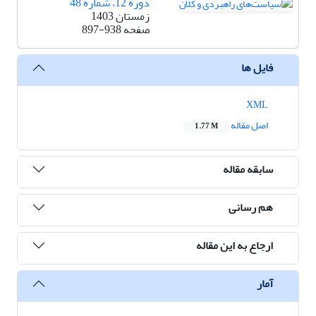
دوره 12، شماره 48
زمستان 1403
صفحه
897-938
فایل ها
XML
اصل مقاله
1.77 M
سابقه مقاله
هم رسانی
ارجاع به این مقاله
آمار