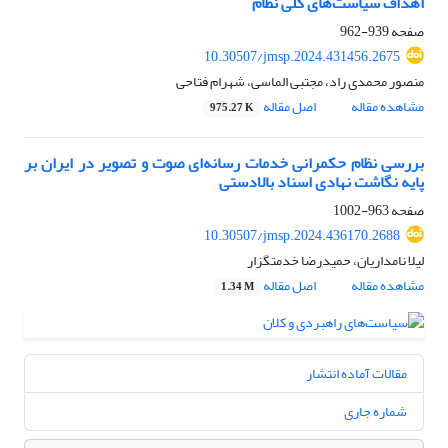
اهداف سیاست‌های کلی نظام
صفحه
939-962
10.30507/jmsp.2024.431456.2675
منصور محمدی راد، مجتبی الماسی، شهرام فتاحی
مشاهده مقاله
اصل مقاله
975.27 K
بررسی نظام حکمرانی خدمات رسانه‌ای صوت و تصویر در ایران بر
پایه نگاشت نهادی اسناد بالادستی
صفحه
963-1002
10.30507/jmsp.2024.436170.2688
لیلا نامداریان، حمیدرضا خدمتگزار
مشاهده مقاله
اصل مقاله
1.34 M
مقالات آماده انتشار
شماره جاری