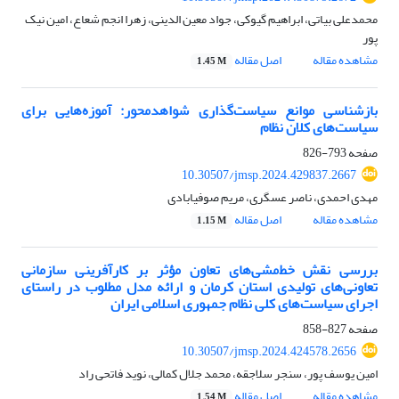
محمدعلی بیاتی، ابراهیم گیوکی، جواد معین الدینی، زهرا انجم شعاع، امین نیک
پور
مشاهده مقاله
اصل مقاله
1.45 M
بازشناسی موانع سیاست‌گذاری شواهدمحور: آموزه‌هایی برای
سیاست‌های کلان نظام
صفحه
793-826
10.30507/jmsp.2024.429837.2667
مهدی احمدی، ناصر عسگری، مریم صوفیابادی
مشاهده مقاله
اصل مقاله
1.15 M
بررسی نقش خط‌مشی‌های تعاون مؤثر بر کارآفرینی سازمانی
تعاونی‌های تولیدی استان کرمان و ارائه مدل مطلوب در راستای
اجرای سیاست‌های کلی نظام جمهوری اسلامی ایران
صفحه
827-858
10.30507/jmsp.2024.424578.2656
امین یوسف پور، سنجر سلاجقه، محمد جلال کمالی، نوید فاتحی راد
مشاهده مقاله
اصل مقاله
1.54 M