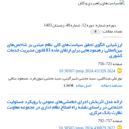
دوره و شماره:
دوره 12، شماره 48، زمستان 1403
تعداد مقالات:
8
ارزشیابی الگوی تحقق سیاست‌های کلی نظام مبتنی بر شاخص‌های
بین‌المللی: رهنمودهایی برای ارتقای ماده 83 قانون مدیریت خدمات
کشوری
صفحه
721-756
10.30507/jmsp.2024.411329.2624
نورعلی عبداللهی، سید مجتبی شهرآئینی، سید مجتبی نبوی فرد، مسعود بنافی
مشاهده مقاله
اصل مقاله
1.34 M
ارائه مدل اثربخش اجرای خط‌مشی‌های عمومی با رویکرد مسئولیت
اجتماعی در راستای نقشه راه اصلاح نظام اداری در مجموعه معاونت
نظارت بانک مرکزی
صفحه
757-792
10.30507/jmsp.2024.430879.2672