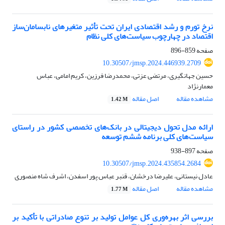
نرخ تورم و رشد اقتصادی ایران تحت تأثیر متغیرهای نابسامان‌ساز
اقتصاد در چهارچوب سیاست‌های کلی نظام
صفحه
859-896
10.30507/jmsp.2024.446939.2709
حسین جهانگیری، مرتضی عزتی، محمدرضا فرزین، کریم امامی، عباس
معمارنژاد
مشاهده مقاله
اصل مقاله
1.42 M
ارائه مدل تحول دیجیتالی در بانک‌های تخصصی کشور در راستای
سیاست‌های کلی برنامه ششم توسعه
صفحه
897-938
10.30507/jmsp.2024.435854.2684
عادل نیستانی، علیرضا درخشان، قنبر عباس پور اسفدن، اشرف شاه منصوری
مشاهده مقاله
اصل مقاله
1.77 M
بررسی اثر بهره‌وری کل عوامل تولید بر تنوع صادراتی با تأکید بر