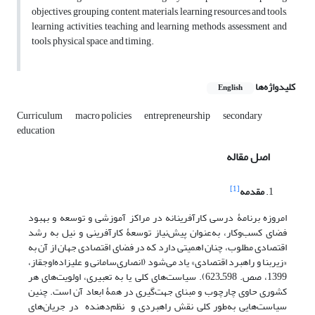
objectives, grouping, content, materials, learning resources and tools,
learning activities, teaching and learning methods, assessment and
tools, physical space, and timing.
کلیدواژه‌ها
English
Curriculum
macro policies
entrepreneurship
secondary
education
اصل مقاله
[1]
مقدمه
امروزه برنامۀ درسی کارآفرینانه در مراکز آموزشی و توسعه و بهبود
فضای کسب‌وکار، به‌عنوان پیش‌نیاز توسعۀ کارآفرینی و نیل به رشد
اقتصادی مطلوب، چنان اهمیتی دارد که در فضای اقتصادی جهان از آن به
«زیربنا و راهبرد اقتصادی» یاد می‌شود (انصاری‌سامانی و علیزاده‌اوجقاز،
1399، صص. 598ـ623). سیاست‌‌های کلی یا به تعبیری، اولویت‌‌های هر
کشوری حاوی چارچوب و مبنای جهت‌‌گیری در همۀ ابعاد آن است. چنین
سیاست‌‌هایی به‌طور کلی نقش راهبردی و نظم‌دهنده در جریان‌‌های