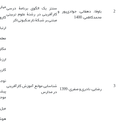
مهار
سنتز یک الگوی برنامۀ درسی
2
باوفا، دهقانی، جوادی‌پور و
کارآفرینی در رشتۀ علوم تربیتی
محمدکاظمی، 1400
کارو
مبتنی بر شبکۀ تارعنکبوتی اکر
ارتبا
معلم
مکان
ارزش
کارپ
توجه
3
شناسایی موانع آموزش کارآفرینی
رضایی، نادری و صفری، 1399
پیشر
در مدارس
موج
میل 
هوش