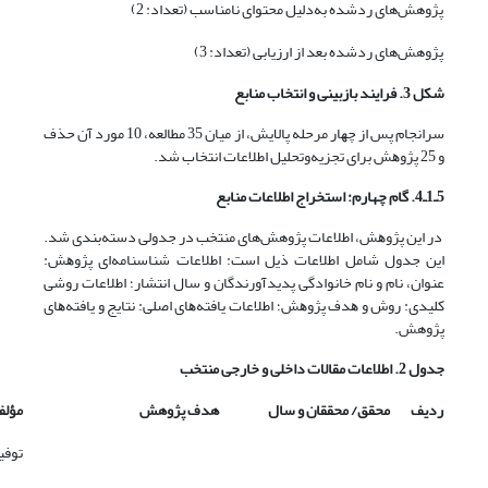
پژوهش‌های ردﺷﺪه ﺑﻪ‌دﻟﯿﻞ ﻣﺤﺘﻮای ﻧﺎﻣﻨﺎﺳﺐ (تعداد: 2)
پژوهش‌های ردﺷﺪه ﺑﻌﺪ از ارزﯾﺎﺑﯽ (تعداد: 3)
شکل 3. ﻓﺮاﯾﻨﺪ ﺑﺎزﺑﯿﻨﯽ و اﻧﺘﺨﺎب منابع
ﺳﺮاﻧﺠﺎم ﭘﺲ از ﭼﻬﺎر ﻣﺮﺣﻠﻪ ﭘﺎﻻﯾﺶ، از ﻣﯿﺎن 35 ﻣﻄﺎﻟﻌﻪ، 10 ﻣﻮرد آن ﺣﺬف
و 25 ﭘﮋوﻫﺶ ﺑﺮای ﺗﺠﺰﯾﻪ‌وﺗﺤﻠﯿﻞ اﻃﻼﻋﺎت اﻧﺘﺨﺎب ﺷﺪ.
5ـ1ـ4. گام چهارم: استخراج اطلاعات منابع
در اﯾﻦ ﭘﮋوﻫﺶ، اﻃﻼﻋﺎت پژوهش‌های منتخب در ﺟﺪوﻟﯽ دﺳﺘﻪﺑﻨﺪی شد.
اﯾﻦ ﺟﺪول ﺷﺎﻣﻞ اﻃﻼﻋﺎت ذیل است: اﻃﻼﻋﺎت ﺷﻨﺎﺳﻨﺎﻣﻪای ﭘﮋوﻫﺶ:
ﻋﻨﻮان، ﻧﺎم و ﻧﺎم ﺧﺎﻧﻮادﮔﯽ ﭘﺪﯾﺪآورﻧﺪﮔﺎن و ﺳﺎل اﻧﺘﺸﺎر؛ اﻃﻼﻋﺎت روﺷﯽ
ﮐﻠﯿﺪی: روش و ﻫﺪف ﭘﮋوﻫﺶ؛ اﻃﻼﻋﺎت ﯾﺎﻓﺘﻪﻫﺎی اﺻﻠﯽ: ﻧﺘﺎﯾﺞ و ﯾﺎﻓﺘﻪﻫﺎی
پژوهش.
جدول 2. اطلاعات مقالات داخلی و خارجی منتخب
ردیف
محقق/ محققان و سال
هدف پژوهش
مؤلف
توفی