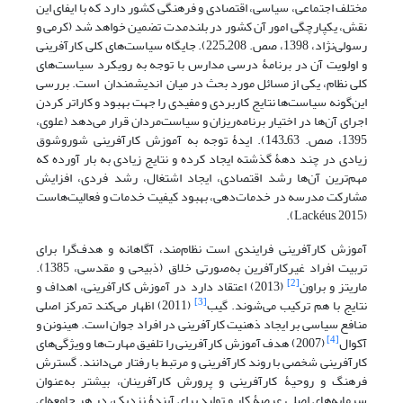
مختلف اجتماعی، سیاسی، اقتصادی و فرهنگی کشور دارد که با ایفای این
نقش، یکپارچگی امور آن کشور در بلند‌مدت تضمین خواهد شد (کرمی و
رسولی‌‌نژاد، 1398، صص. 208ـ225). جایگاه سیاست‌‌های کلی کارآفرینی
و اولویت آن‌‌ در برنامۀ درسی مدارس با توجه به رویکرد سیاست‌‌های
کلی نظام، یکی از مسائل مورد بحث در میان اندیشمندان است. بررسی
این‌‌گونه سیاست‌‌ها نتایج کاربردی و مفیدی را جهت بهبود و کاراتر کردن
اجرای آن‌ها در اختیار برنامه‌ریزان و سیاست‌مردان قرار می‌دهد (علوی،
1395، صص. 63ـ143). ایدۀ توجه به آموزش کارآفرینی شوروشوق
زیادی در چند دهۀ گذشته ایجاد کرده و نتایج زیادی به بار آورده که
مهم‌‌ترین آن‌ها رشد اقتصادی، ایجاد اشتغال، رشد فردی، افزایش
مشارکت مدرسه در خدمات‌دهی، بهبود کیفیت خدمات و فعالیت‌هاست
(Lackéus, 2015).
آموزش کارآفرینی فرایندی است نظام‌مند، آگاهانه و هدف‌‌گرا برای
تربیت افراد غیرکارآفرین به‌صورتی خلاق (ذبیحی و مقدسی، 1385).
[2]
ماریتز و براون
(2013) اعتقاد دارد در آموزش کارآفرینی، اهداف و
[3]
نتایج با هم ترکیب می‌‌شوند. گیب
(2011) اظهار می‌‌کند تمرکز اصلی
منافع سیاسی بر ایجاد ذهنیت کارآفرینی در افراد جوان است. هینونن و
[4]
آکوال
(2007) هدف آموزش کارآفرینی را تلفیق مهارت‌ها و ویژگی‌های
کارآفرینی شخصی با روند کارآفرینی و مرتبط با رفتار می‌‌دانند. گسترش
فرهنگ و روحیۀ کارآفرینی و پرورش کارآفرینان، بیشتر به‌عنوان
سرمایه‌های اصلی عرصۀ کار و تولید برای آیندۀ نزدیک، در هر جامعه‌ای