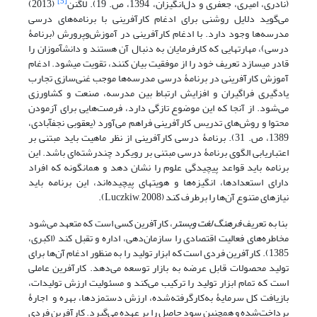
[5]
(نادری، امیری، جعفری و دل‌انگیزان، 1394، ص. 19). لاگنن
(2013)
می‌گوید دلایل روشنی برای ادغام کارآفرینی با برنامه‌های درسی
مدرسه‌ها وجود دارد. با ادغام کارآفرینی در آموزش‌وپرورش (برنامۀ
درسی)، مهارت­هایی که کارفرمایان به دنبال آن هستند و دانش­آموزان را
قادر می­سازد تعریف خود را از موفقیت بیان کنند، تقویت می­شود. ادغام
آموزش کارآفرینی در برنامۀ درسی مدرسه‌ها موجب غنی‌سازی تجارب
یادگیری فراگیران و افزایش ارتباط بین مدرسه، صنعت و کشاورزی
می‌شود. از آنجا که این موضوع تازگی دارد، فرصت‌هایی برای آزمودن
محتوا و روش‌های تدریس کارآفرینی فراهم می‌آورد (یعقوبی نجف­آبادی،
1389، ص. 31). برنامۀ درسی کارآفرینی از نظر ماهیت باید مبتنی بر
اعتباریابی الگوی برنامۀ درسی مبتنی بر رویکرد چندرشته‌ای باشد. این
برنامه باید قواعد پیچیدگی علوم را نشان دهد و همان­گونه که افراد
دارای استعدادها، انگیزه‌ها و هویت­های پیچیده‌اند، این برنامه باید
نیازهای متنوع آن‌ها را برطرف کند (Luczkiw, 2008).
بنا به تعریف
فرهنگ لغت وبستر
، کارآفرین کسی است که متعهد می‌شود
مخاطره‌های فعالیت اقتصادی را سازمان‌دهی، اداره و تقبل کند (اکبری،
1385).
کارآفرین فردی است که ابزار تولید را به منظور ادغام آن‌ها برای
تولید محصولات قابل عرضه به بازار توسعه می‌دهد. کارآفرین عاملی
است که تمام ابزار تولید را ترکیب می‌کند و مسئولیت ارزش تولیدات،
بازیافت کل سرمایۀ به‌کارگرفته‌شده، ارزش دستمزدها، بهره و اجارۀ
پرداخت‌شده و همچنین سود حاصل را بر عهده می‌گیرد. کارآفرین فردی