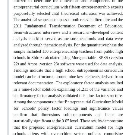
utilized to determine the dimensions and components of the
entrepreneurial curriculum, with fifteen entrepreneurship experts
purposefully selected until theoretical saturation was achieved.
The analytical scope encompassed both relevant literature and the
2011 Fundamental Transformation Document of Education.
Semi-structured interviews and a researcher-developed content
analysis checklist served as measurement tools, and data were
analyzed through thematic analysis. For the quantitative phase, the
sample included 130 entrepreneurship teachers from public high
schools in Shiraz, calculated using Morgan’s table. SPSS (version
22) and Amos (version 23) software were used for data analysis.
Findings indicate that a high school entrepreneurial curriculum
model can be structured around nine key elements derived from
relevant documentation. The exploratory factor analysis resulted
in a nine-factor solution explaining 61.21% of the variance, and
confirmatory factor analysis validated this nine-factor structure.
Among the components in the “Entrepreneurial Curriculum Model
for Schools” policy, factor loadings and significance values
confirm that dimensions, sub-components, and items are
statistically significant at the 0.05 level. These results demonstrate
that the proposed entrepreneurial curriculum model for high
schools aligns with overarching system policies, comprising