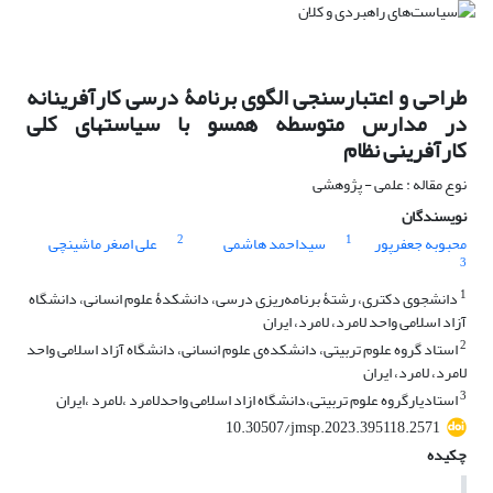
طراحی و اعتبارسنجی الگوی برنامۀ درسی کارآفرینانه
در مدارس متوسطه همسو با سیاست‏های کلی
کارآفرینی نظام
نوع مقاله : علمی - پژوهشی
نویسندگان
2
1
محبوبه جعفرپور
سیداحمد هاشمی
علی اصغر ماشینچی
3
1
دانشجوی دکتری، رشتۀ برنامه‌ریزی درسی، دانشکدۀ‌ علوم انسانی، دانشگاه
آزاد اسلامی واحد لامرد، لامرد، ایران
2
استاد گروه علوم تربیتی، دانشکده‌ی علوم انسانی، دانشگاه آزاد اسلامی واحد
لامرد، لامرد، ایران
3
استادیارگروه علوم تربیتی،دانشگاه ازاد اسلامی واحدلامرد ،لامرد ،ایران
10.30507/jmsp.2023.395118.2571
چکیده