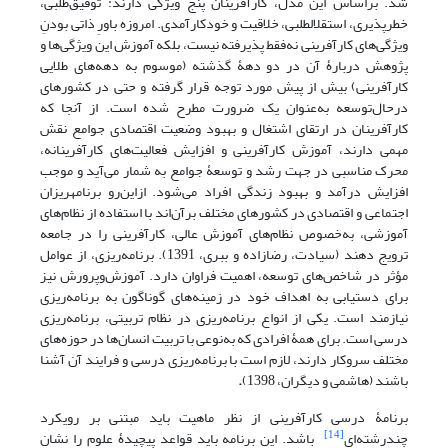
شد. براساس این مدل، کارآفرینان پنج ویژگی دارند: توفیق‌طلبی،
خطرپذیری، استقلال­طلبی، خلاقیت و خودکارآمدی. امروزه باورِ ذاتی‌ بودنِ
ویژگی‌های کارآفرینی نه‌فقط پذیرفته نیست، بلکه آموزش این ویژگی‌ها و
پژوهش دربارۀ آن در دو دهۀ گذشته (موسوم به دهه‌های طلایی
کارآفرینی) بیش از پیش مورد توجه قرار گرفته و حتی در کشورهای
درحال‌توسعه به‌عنوان یک ضرورت مطرح شده است. از آنجا که
کارآفرینان در ارتقای اشتغال و بهبود وضعیت اقتصادی جوامع نقش
مهمی دارند، آموزش کارآفرینی و افزایش فعالیت‌های کارآفرینانه،
محرک مناسبی در جهت رشد و توسعۀ جوامع به شمار می‌آید و موجب
افزایش درآمد و بهبود زندگی افراد می‌شود. ازاین‌رو برنامه­ریزان
اجتماعی و اقتصادی در کشورهای مختلف برآن‌اند با استفاده از نظام‌های
آموزشی، به‌خصوص نظام‌های آموزش عالی، کارآفرینی را در جامعه
ترویج دهند (سیادت، رضازاده و ببری، 1391). برنامه‌ریزی، از عوامل
مؤثر در شاخص‌های توسعه، اهمیت فراوان دارد. آموزش‌وپرورش نیز
برای دستیابی به اهداف خود در زمینه‌های گوناگون به برنامه‌ریزی
نیازمند است. یکی از انواع برنامه‌ریزی در نظام تربیتی، برنامه‌ریزی
درسی است. برای همۀ افرادی که به‌نوعی با تربیت انسان‌ها در حوزه‌های
مختلف سروکار دارند، لازم است با برنامه‌ریزی درسی و فرایند آن آشنا
باشند (هاشمی و دیگران، 1398)
.
برنامۀ درسی کارآفرینی از نظر ماهیت باید مبتنی بر رویکرد
[14]
چندرشته‌ای
باشد. این برنامه باید قواعد پیچیدۀ علوم را نشان