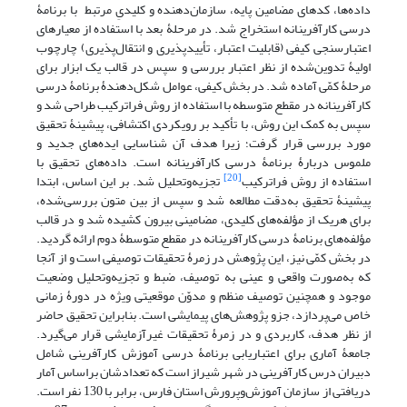
داده‌ها، کد‌های مضامین پایه، سازمان‌دهنده و کلیدیِ مرتبط با برنامۀ
درسی کارآفرینانه استخراج شد. در مرحلۀ بعد با استفاده از معیارهای
اعتبارسنجی کیفی (قابلیت اعتبار، تأیید‌پذیری و انتقال‌پذیری) چارچوب
اولیۀ تدوین‌شده از نظر اعتبار بررسی و سپس در قالب یک ابزار برای
مرحلۀ کمّی آماده شد. در‌ بخش کیفی، عوامل شکل‌دهندۀ برنامۀ درسی
کارآفرینانه در مقطع متوسطه با استفاده از روش فراترکیب طراحی شد و
سپس به کمک این روش، با تأکید بر رویکردی اکتشافی، پیشینۀ تحقیق
مورد بررسی قرار گرفت؛ زیرا هدف آن شناسایی ایده‌های جدید و
ملموس دربارۀ برنامۀ درسی کارآفرینانه است. داده‌های تحقیق با
[20]
استفاده از روش فراترکیب
تجزیه‌وتحلیل شد. بر این اساس، ابتدا
پیشینۀ تحقیق به‌دقت مطالعه شد و سپس از بین متون بررسی‌شده،
برای هریک از مؤلفه‌های کلیدی، مضامینی بیرون کشیده شد و در قالب
مؤلفه‌های برنامۀ درسی کارآفرینانه در مقطع متوسطۀ دوم ارائه گردید.
در ‌بخش کمّی نیز، این پژوهش در زمرۀ تحقیقات توصیفی است و از آنجا
که به‌صورت واقعی و عینی به توصیف، ضبط و تجزیه‌وتحلیل وضعیت
موجود و همچنین توصیف منظم و مدوّن موقعیتی ویژه در دورۀ زمانی
خاص می‌پردازد، جزو پژوهش‌های پیمایشی است. بنابراین تحقیق حاضر
از نظر هدف، کاربردی و در زمرۀ تحقیقات غیرآزمایشی قرار می‌گیرد.
جامعۀ آماری برای اعتباریابی برنامۀ درسی آموزش کارآفرینی شامل
دبیران درس کارآفرینی در شهر شیراز است که تعدادشان براساس آمار
دریافتی از سازمان آموزش‌وپرورش استان فارس، برابر با 130 نفر است.