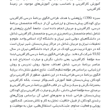
آموزش کارآفرینی و نامناسب بودن آموزش‌های موجود در زمینۀ
کارآفرینی.
سبزه (1396) پژوهشی با هدف طراحی الگوی برنامۀ درسی کارآفرینی
برای کودکان پیش‌دبستان و ارزشیابی آن از دیدگاه متخصصان برنامۀ
درسی، کارآفرینی و مربیان انجام داده است. جامعۀ آماری پژوهش او
شامل تمام متخصصان برنامه‌ریزی درسی و متخصصان کارآفرینی شاغل
در دانشگاه­های دولتی شهر تهران و دانشگاه آزاد اسلامی واحد علوم و
تحقیقات تهران و مربیان شاغل در مراکز پیش‌دبستان شهر تهران است
که در دورۀ تربیت مربی کودک در مرکز جهاد دانشگاهی تهران در سال
92ـ93 شرکت کرده‌اند. برای طراحی الگوی برنامۀ درسی کارآفرینی ابتدا
سه مؤلفۀ کارآفرینی، یعنی دانش، نگرش و مهارت، استخراج شد و
عناصر برنامۀ درسی، شامل اهداف، محتوا، روش تدریس و روش
ارزشیابی، براساس هر مؤلفه تنظیم گشت. نتایج تحقیق نشان داد برپایۀ
الگوی برنامۀ درسی طراحی‌شده در این تحقیق، منظور از کارآفرینی برای
کودکان پیش‌دبستان فقط آموزش کسب‌وکار نیست، بلکه کارآفرینی
به‌منزلۀ نگرش و سبک زندگی، در قالب الگوی برنامۀ درسی کارآفرینی و
برمبنای سه مؤلفۀ اصلی دانش، نگرش و مهارت کارآفرینی برای کودکان
پیش‌دبستان طراحی شده و محورهای اصلی آن براساس ویژگی‌های
رشدی کودکان، از قبیل خلاقیت، تمایل به کار و تلاش مستمر، کنجکاوی،
پویایی و فعالیت مداوم، مثبت‌اندیشی، استقلال‌طلبی، میل به موفقیت و