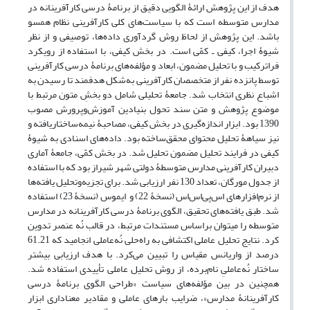
هدف از این پژوهش ارائۀ الگویی دقیق از برنامۀ درسی کارآفرینانه در
مدارس متوسطه است که با سیاست‌های کلی کارآفرینی نظام همسو
باشد. این پژوهش از لحاظ روش گردآوری داده‌ها، توصیفی و از نظر
شیوۀ اجرا، کیفی ـ کمّی است. در‌ بخش کیفی، با استفاده از رویکرد
فراترکیب و با تحلیل مضمون، ابعاد و مؤلفه‌های برنامۀ درسی کارآفرینی
توسط پانزده نفر از متخصصان کارآفرینی به‌شکل هدفمند تا رسیدن به
اشباع نظری انتخاب شد. جامعۀ تحلیلی شامل دو ‌بخشِ متون مرتبط با
موضوع پژوهش و متن سند تحول بنیادین آموزش‌وپرورش مصوب
1390 بود. ابزار اندازه‌گیری در ‌بخش کیفی، مصاحبۀ نیمه‌ساختاریافته و
نیز سیاهۀ تحلیل محتوای محقق‌ساخته بود. داده‌های اسنادی به‌ شیوۀ
کیفی در فرایند تحلیل مضمون تحلیل شد. در‌ بخش کمّی، جامعۀ آماری
دبیران کارآفرینی مدارس متوسطۀ دولتی شهر شیراز بود که با استفاده
از جدول مورگان، تعداد 130 نفر ارزیابی شد. برای تجزیه‌‌وتحلیل یافته‌ها
از نرم‌افزارهای اس‌پی‌اس‌اس (نسخۀ 22) و ایموس (نسخۀ 23) استفاده
شد. طبق یافته‌های تحقیق، الگوی برنامۀ درسی کارآفرینانه در مدارس
متوسطه را می‏توان براساس مستندات مرتبط، در قالب نُه عنصر تدوین
کرد. نتایج تحلیل عاملی اکتشافی به راه‌حلی نُه‌عاملی انجامید که 61.21
درصد از واریانس مقیاس را تبیین می‌کرد. با هدف ارزیابی بیشتر
ساختار نُه‌عاملیِ نام‌برده، از روش تحلیل عاملی تأییدی استفاده شد.
همچنین در بین مؤلفه‌های سیاست «طراحی الگوی برنامۀ درسی
کارآفرینانۀ مدارس»، ضرایب بارهای عاملی و مقادیر معناداری ابزار