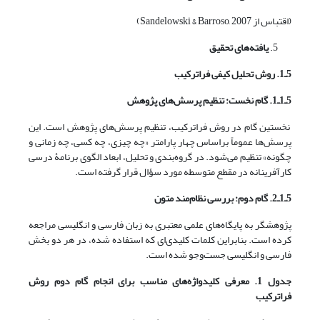
(اقتباس از Sandelowski & Barroso, 2007)
یافته‌های تحقیق
5ـ1. روش تحلیل کیفی فراترکیب
5ـ1ـ1. گام نخست: تنظیم پرسش‌های پژوهش
نخستین گام در روش فراترکیب، تنظیم پرسش‌های پژوهش است. این
پرسش‌ها عموماً براساس چهار پارامتر «چه ‌چیزی، چه کسی، چه زمانی و
چگونه» تنظیم می‌شود. در گروه‌بندی و تحلیل، ابعاد الگوی برنامۀ درسی
کارآفرینانه در مقطع متوسطه مورد سؤال قرار گرفته است.
5ـ1ـ2. گام دوم: بررسی نظام‌مند متون
پژوهشگر به پایگاه‌های علمی معتبری به زبان فارسی و انگلیسی مراجعه
کرده است. بنابراین کلمات کلیدی‌ای که استفاده شده، در هر دو‌ بخش
فارسی و انگلیسی جست‌وجو شده است.
جدول
1
. معرفی کلیدواژه‌های مناسب برای انجام گام دوم روش
فراترکیب