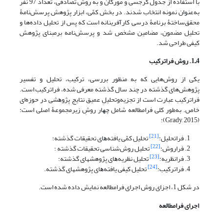
با استفاده از جدول کرجسی و مورگان و به روش تصادفی، تعداد 97 نفر
به‌عنوان نمونه انتخاب شدند. در ‌بخش کمّی، ابزار پژوهش پرسش‌نامۀ
محقق‌ساختۀ برنامۀ درسی کارآفرینانه است که پس از تحلیل داده‌ها و
تحلیل مضمون، مضامین مشخص شد و پرسش‌نامه برمبنای پژوهش
کیفی طراحی شد.
4ـ1. روش فراترکیب
یکی از روش‌هایی ﮐﻪ ﺑﻪ ﻣﻨﻈﻮر ﺑﺮرﺳﯽ، ﺗﺮﮐﯿﺐ، ﺗﺤﻠﯿﻞ و ﺗﻔﺴﯿﺮ
ﭘﮋوهش‌های ﮔﺬﺷﺘﻪ در ﭼﻨﺪ ﺳﺎل ﮔﺬﺷﺘﻪ ﻣﻌﺮﻓﯽ ﺷﺪه، ﻓﺮاترکیب اﺳﺖ.
ﻓﺮاترکیب عبارت است از ﺗﺠﺰﯾﻪ‌وﺗﺤﻠﯿلِ ﻋﻤﯿﻖ ﻧﺘﺎﯾﺞ ﭘﮋوﻫﺸﯽ در ﺣﻮزه‌ای
ﺧﺎص. ﺑﻪ‌ﻃﻮر ﮐﻠﯽ فرامطالعه ﺷﺎﻣﻞ ﭼﻬﺎر روشِ زﯾﺮﻣﺠﻤوعۀ اﺻﻠﯽ اﺳﺖ:
(Grady, 2015):
[21]
ﻓﺮاﺗﺤﻠﯿﻞ:
ﺗﺤﻠﯿﻞ ﮐﻤّﯽ ﯾﺎﻓﺘﻪ‌ﻫﺎی ﺗﺤﻘﯿﻘﺎت ﮔﺬﺷﺘﻪ؛
[22]
ﻓﺮاروش:
ﺗﺤﻠﯿﻞ روش‌ﺷﻨﺎﺳﯽ ﺗﺤﻘﯿﻘﺎت ﮔﺬﺷﺘﻪ ؛
[23]
ﻓﺮاﻧﻈﺮﯾﻪ:
ﺗﺤﻠﯿﻞ ﻧﻈﺮﯾﻪﻫﺎی ﭘﮋوهش­های ﮔﺬﺷﺘﻪ؛
[24]
ﻓﺮاﺗﺮﮐﯿﺐ:
ﺗﺤﻠﯿﻞ ﮐﯿﻔﯽ ﯾﺎﻓﺘﻪ­ﻫﺎی ﭘﮋوهش­های ﮔﺬﺷﺘﻪ.
در شکل 1، اجزای روش اجرای فرامطالعه نمایش داده شده است.
اجرای فرامطالعه