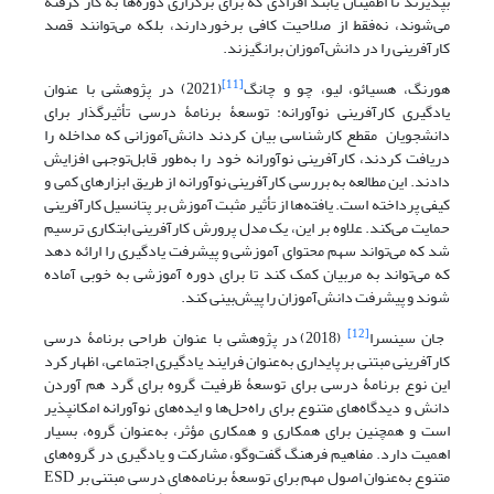
بپذیرند تا اطمینان یابند افرادی که برای برگزاری دوره‌ها به کار گرفته
می‌شوند، نه‌فقط از صلاحیت کافی برخوردارند، بلکه می‌توانند قصد
کارآفرینی را در دانش‌آموزان برانگیزند.
[11]
هورنگ، هسیائو، لیو، چو و چانگ
(2021) در پژوهشی با عنوان
یادگیری کارآفرینی نوآورانه: توسعۀ برنامۀ درسی تأثیرگذار برای
دانشجویان مقطع کارشناسی بیان کردند دانش‌آموزانی که مداخله را
دریافت کردند، کارآفرینی نوآورانه خود را به‌طور قابل‌توجهی افزایش
دادند. این مطالعه به بررسی کارآفرینی نوآورانه از طریق ابزارهای کمی و
کیفی پرداخته است. یافته‌ها از تأثیر مثبت آموزش بر پتانسیل کارآفرینی
حمایت می‌کند. علاوه بر این، یک مدل پرورش کارآفرینی ابتکاری ترسیم
شد که می‌تواند سهم محتوای آموزشی و پیشرفت یادگیری را ارائه دهد
که می‌تواند به مربیان کمک کند تا برای دوره آموزشی به خوبی آماده
شوند و پیشرفت دانش‌آموزان را پیش‌بینی کند.
[12]
جان سینسرا
(2018) در پژوهشی با عنوان طراحی برنامۀ درسی
کارآفرینی مبتنی بر پایداری به‌عنوان فرایند یادگیری اجتماعی، اظهار کرد
این نوع برنامۀ درسی برای توسعۀ ظرفیت گروه برای گرد هم آوردن
دانش و دیدگاه‌های متنوع برای راه‌حل‌ها و ایده‌های نوآورانه امکان­پذیر
است و همچنین برای همکاری و همکاری مؤثر، به‌عنوان گروه، بسیار
اهمیت دارد. مفاهیم فرهنگ گفت‌وگو، مشارکت و یادگیری در گروه‌های
متنوع به‌عنوان اصول مهم برای توسعۀ برنامه‌های درسی مبتنی بر ESD