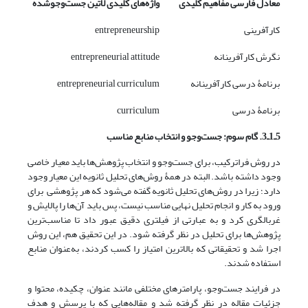
معادل فارسی مفاهیم کلیدی
واژه‌های کلیدی لاتین جست‌وجوشده
کارآفرینی
entrepreneurship
نگرش کارآفرینانه
entrepreneurial attitude
برنامۀ درسی کارآفرینانه
entrepreneurial curriculum
برنامۀ درسی
curriculum
5ـ1ـ3. گام سوم: جست‌وجو و انتخاب منابع مناسب
در روش فراترکیب، برای جست‌‌وجو و انتخاب پژوهش‌ها باید معیار خاصی
وجود داشته باشد. البته در همۀ روش‌های تحلیل ثانویه این معیار وجود
دارد؛ زیرا در روش‌های تحلیل ثانویه گفته می‌‌شود که هر پژوهشی برای
ورود به کار و انجام تحلیل نهایی مناسب نیست، پس باید آن‌ها را پالایش و
غربالگری کرد و به عبارتی از فیلتری دقیق عبور داد تا مناسب‌ترین
پژوهش‌ها برای تحلیل در نظر گرفته شود. در این تحقیق هم، این روش
اجرا شد و تحقیقاتی که بالاترین امتیاز را کسب کردند، به‌عنوان منابع
استفاده شدند.
در فرایند جست‌وجو، پارامترهای مختلفی مانند عنوان، چکیده، محتوا و
جزئیات مقاله در نظر گرفته شد و مقاله‌هایی که با پرسش و هدف