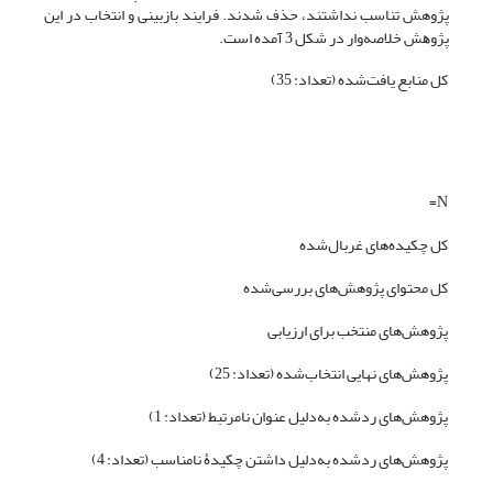
پژوهش تناسب نداشتند، حذف شدند. ﻓﺮاﯾﻨﺪ ﺑﺎزﺑﯿﻨﯽ و اﻧﺘﺨﺎب در اﯾﻦ
ﭘﮋوﻫﺶ ﺧﻼﺻﻪ‌وار در شکل 3 آمده اﺳﺖ.
کل منابع یافت‌شده (تعداد: 35)
N=
کل چکیده‌های غربال‌شده
کل محتوای پژوهش‌های بررسی‌شده
پژوهش‌های منتخب برای ارزیابی
پژوهش‌های نهایی انتخاب‌شده (تعداد: 25)
پژوهش‌های ردشده به‌دلیل عنوان نامرتبط (تعداد: 1)
پژوهش‌های ردﺷﺪه به‌دلیل داشتن ﭼﮑﯿﺪۀ ﻧﺎﻣﻨﺎﺳﺐ (تعداد: 4)