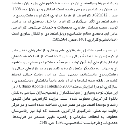
زیرشاخص‌ها و مؤلفه‌های آن در مقایسه با کشورهای اول جهان و منطقه
در همان زیرشاخص بررسی شده است (بیابانی و پهلوان‌زاده، 1398،
صص. 612ـ629). کارآفرینی از طریق نوآوری، اختراع و رقابت‌پذیری بر
رشد اقتصادی تأثیر می‌گذارد. کارآفرین با خلق ایده‌های نو در فرایند
تولید، سبب پیدایش فناوری، محصولات و خدمات می‌شود. کارآفرینی
عامل ایجاد فضای سالم اقتصادی و رونق اقتصادی، و انتقال فناوری است
(خدابخشی و گلزلری، 1401، صص. 564ـ585).
در عصر حاضر، به‌دلیل پیشرفت­های علمی و فنی، بازنمایی‌های ذهنی بشر
از کره زمین به دهکدۀ جهانی مبدل شده است. از آنجا که شبکه‌های
ارتباطی بازارهای گوناگون تولید و عرضۀ خدمات را در سطح ملی، منطقه­
ای و جهانی به یکدیگر متصل کرده و کلید ورود به بازارهای جهانی را
رقابت‌پذیری دانسته‌اند، بدیهی است در این رقابت جهانی نه‌فقط
کشورها، بلکه همۀ نهادها و افراد باید دایماً قابلیت­های رقابت‌پذیری و
سازگاری خود را افزایش دهند (Urbano, Aponte & Toledano, 2008). در
این میان، توجه بسیاری از سیاست­گذاران و تصمیم‌سازان سیاسی به نقش
بالقوۀ‌ کارآفرینان معطوف شده است. فرایند کارآفرینی عامل کلیدی
رشد و توسعۀ‌ اقتصادی در عصر مدرن شناخته شده است و در مرکز
رقابت بین­المللی، شرکت­های کارآفرین هستند که لبۀ‌ تیز رقابتی‌شان
معطوف به انعطاف سازمانی و راهبرد تغییر مستمر در فرایندها،
محصولات و طرح­هاست (شاه‌حسینی، 1392، ص. 149).