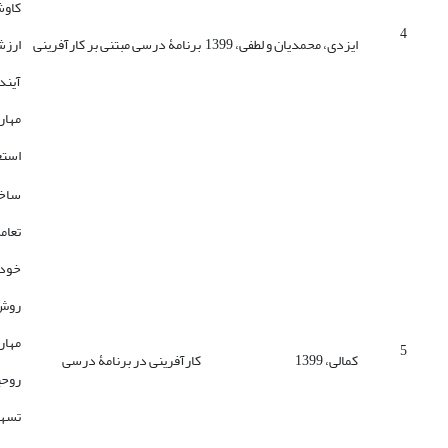
کاو
4
ایزدی، محمدیان و لطفی، 1399
برنامۀ درسی مبتنی بر کارآفرینی
ارزش
آیند
مهار
استع
ساخت
تعام
خودا
روش
مهار
5
کمالی، 1399
کارآفرینی در برنامۀ درسی
روحی
تسهی