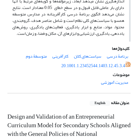
اندازه‏گیری نشان می‏دهد ابعاد، زیرمؤلفه‏‌ها و گویه‏‌های مرتبط با آن‏ها
دارای بار عاملی قابل قبول و در سطح خطای 0.05 معنادار است. نتایج
نشان می‌دهد الگوی برنامۀ درسی کارآفرینانه در مدارس متوسطه
همسو با سیاست‌های کلی نظام است و شامل عناصر هدف، گروه‌بندی،
محتوا، مواد، منابع و ابزار یادگیری، فعالیت‌های یادگیری، روش‌های
یاددهی ـ یادگیری، ارزشیابی و ابزارهای آن، مکان و فضا، و زمان است.
کلیدواژه‌ها
برنامۀ درسی
سیاست‌‌های کلان
کارآفرینی
متوسطۀ دوم
20.1001.1.23452544.1403.12.45.3.4
موضوعات
مدیریت آموزشی
عنوان مقاله
English
Design and Validation of an Entrepreneurial
Curriculum Model for Secondary Schools Aligned
with the General Policies of National