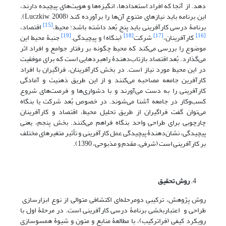
دهد. از آنجا که افراد استعدادها، انگیزه‌ها و هویت‌های پیچیده‌ دارند،
این برنامه باید نیازهای متنوع آن‌ها را برآورده کند (Luczkiw, 2008).
[15]
برنامۀ درسی کارآفرینی باید پنج بُعد داشته باشد: محیط،
اقتصاد،
[19]
[18]
[17]
[16]
کارآفرینان،
شرکت
(بنگاه) و پیچیدگی.
جنبۀ محیط این
موضوع را بررسی می‌کند که محیط چگونه بر رفتار جوامع و افراد اثر
می‌گذارد. بُعد اقتصاد بازتاب‌دهندۀ راهبردهایی است که برای موفقیت
در این محیط مورد نیاز است. در ‌بخش کارآفرینان، فراگیران با افراد
کارآفرین جامعه مصاحبه می‌کنند و از این طریق ذهنیت و آمادگی
کارآفرینی را به دست می‌آورند و با دشواری‌ها و فرصت‌های شروع
کسب‌وکار در جامعه آشنا می‌شوند. در خصوص بُعد شرکت یا بنگاه
می‌توان گفت فراگیران از طریق تحلیل محیط، اقتصاد و کارآفرینان
چارچوبی برای طراحی واحد بنگاه فراهم می‌کنند. ‌بخش پنجم، یعنی
پیچیدگی، نشان‌دهندۀ پیچیدگی عمل کارآفرینی و تأثیر متغیرهای مختلف
بر کارآفرینی است (شرفی، مقدم و مذبوحی، 1390).
روش تحقیق
روش پژوهش، ترکیبیِ دومرحله‌ای اکتشافی متوالی از نوع ابزار‌سازی
طراحی و اعتباربخشی برنامۀ درسی کارآفرینی است. در مرحلۀ اول با
رویکرد کیفی (فراترکیب)، با مطالعۀ منابع و متون و شیوۀ همسو‌سازی