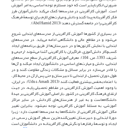
ضرورتی انکارناپذیر است که خود مستلزم توجه اساسی به امر آموزش
است. آموزش کارآفرینی در مدرسه‌ها کمک می‌‌کند دانش‌‌آموزان طرز
فکر کارآفرینانه پیدا کنند و دانش و مهارت‌های لازم برای توسعۀ فرهنگ
کارآفرینی را در جامعه گسترش دهند (Abd Hamid, 2013).
در بسیاری از کشورها آموزش کارآفرینی از مدرسه‌های ابتدایی شروع
می‌شود و در مقاطع عالی و دانشگاهی ادامه می‌یابد. در مدرسه‌های
ابتدایی با نمایش کارتون‌ها و در دبیرستان‌ها از طریق برنامه‌های ایجاد
کسب‌وکار دانش‌آموزی، فراگیران با کارآفرینی آشنا می‌‌شوند (رحیمی و
شریف، 1393، ص. 104). معرفی آموزش کارآفرینی از سطح مدرسه‌های
ابتدایی، دانش و مهارت‌های اساسی در دانش­آموزان ایجاد می­کند و آن‌ها
را قادر می‌سازد در برابر مسائل و مشکلات زندگی مقاومت کنند و در
طول دوران تحصیل، از ابتدایی تا دبیرستان و حتی پس ازآن در محیط کار،
با اعتمادبه‌نفس بیشتری فعالیت کنند (Udu & Amadi, 2013). در ایران،
با وجود اهمیت آموزش کـارآفرینی در مقـاطع تحصـیلی پایـه، در جهـت
ارتقـای فرهنگ کارآفرینی در کشور، بار اصلی آموزش کارآفرینی بر عهدۀ
دانشگاه‌هاست و به غیر از هنرستان‌های کاردانش، در سایر مراکز
آموزشی، به مسئلۀ آموزش کارآفرینی توجه نمی­شود. بنابراین تغییر
مکان آموزش کارآفرینی از دانشگاه‌ها به مدرسه‌ها اهمیت دارد؛ زیـرا
دورۀ ابتـدایی و دبیرسـتان تعیین‌کننده‌ترین سـطح آمـوزش رسـمی در
ایجـاد و توسـعۀ رفتارهـا و نگرش‌های کارآفرینانـه در دانش­آموزان است