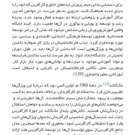
برای دستیابی به این مهم، پرورش ایده‌های خلاق و کارآفرین که خود را با
دنیای جدید هماهنگ کنند، ضروری به نظر می­رسد. در جوامعی که بین
مراکز آموزشی و پژوهشی ارتباط دو سویه و فعال وجود دارد، پدیدۀ
رشد و توسعه، و پویایی و نوآوری در آن‌ها اهمیت دارد. البته جایگاه
واقعی آموزش‌وپرورش زمانی مشخص می­شود که نقش آن در امر توسعۀ
همه‌جانبه، همچون توسعۀ فرهنگی، اجتماعی، اقتصادی و سیاسی، نیز
مورد توجه قرار گیرد. جذب فارغ­التحصیلان در بازار کار منوط به داشتن
توانایی‌ها و ویژگی‌هایی است که بخشی از آن‌ها باید در طول دوران
تحصیل در دانشگاه ایجاد شود. به نظر می­رسد تناسب نداشتن فرایندها
و مواد آموزشی موجود با مهارت‌ها و توانایی‌های مورد نیاز بازار کار،
مهم‌ترین عامل ناکامی فارغ­التحصیلان در کاریابی و اشتغال است
(بورخانی، مطهر و انصاری، 1393).
[13]
مک‌کلاند
در دهۀ 1960 م، اولین کسی بود که دربارۀ این ویژگی‌ها
نظریه­پردازی کرد. به اعتقاد او، کارآفرینان، برخلاف عامۀ مردم، به کسب
موفقیت و بهبود عملکردشان بسیار علاقه‌مندند. آن‌ها خطرپذیرند و
می‌خواهند تلاش‌های فردی‌شان را به نتیجه برسانند و خواهان استقلال
در زندگی‌شان هستند. تلاش‌های پایدار مک‌کلاند در حوزۀ کارآفرینی
باعث شد شایستگی‌های شخصیتی کارآفرینان به‌عنوان ویژگی‌های ثابت
وارد حوزۀ تحقیقاتی کارآفرینی شود؛ به‌طوری که بعدها مهم‌ترین مدل
جامع کارآفرینی از سوی مؤسسۀ آن‌ها در توسعۀ کارآفرینی هند ارائه