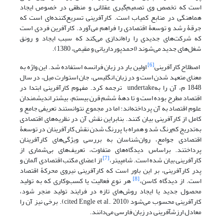
است که تخصص وی تصمیم‌گیری عقلانی و منطقی در خصوص ایجاد
هماهنگی در منابع کمیاب است. کارآفرینی تسریع‌کننده‌ای است که
جرقۀ رشد و توسعۀ اقتصادی را فراهم می‌آورد. کارآفرین فردی است
که شرکت‌های جدیدی را راه‌اندازی می‌کند که سبب ایجاد و رونق
شغل‌های جدید می‌شوند (احمدپورداریانی و مقیمی، 1380).
[6]
اصطلاح کارآفرینی
اولین بار در زبان فرانسه استفاده شد. این واژه به
معنای متعهد شدن است و در زبان انگلیسی، جان استوارت میل، در سال
1848 م، آن را بهundertake ترجمه کرد. مفهوم کارآفرینی ابتدا در
اقتصاد مطرح بوده است و تا دهۀ ششم قرن بیستم، بیشتر اندیشمندان
علوم اقتصاد به آن پرداخته‌اند؛ اما در مجموع نتوانستند تعریفی جامع و
کامل از کارآفرینی بیان کنند. بنابراین نقش آن در نظریه‌های اقتصادی
به‌تدریج کم‌رنگ شد و همراه با پررنگ شدن نقش کارآفرینان در توسعۀ
اقتصادی جوامع، روان‌شناسان به بررسی ویژگی‌های کارآفرینان
پرداختند. براساس دیدگاه‌های متفاوت، تعریف‌های بی‌شماری از
[7]
کارآفرینی بیان شده است. شامپیتر،
از اعضای مکتب اقتصادی آلمان و
پدر کارآفرینی، بر این باور است که کارآفرینی نیروی محرکۀ اقتصاد
[8]
است. از دیدگاه کاسن،
هر نوع فعالیت یا کسب‌وکاری که به تولید
محصول جدید یا ایجاد روش‌های تازه در فرایند تولید منجر شود،
کارآفرینی محسوب می‌شود (cited Engle et al., 2010). برخی نیز آن را
معادل ارزش­آفرینی در زبان فارسی می‌دانند.