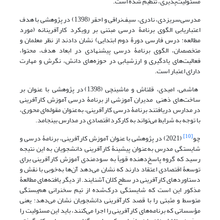
مسئولیت‌پذیری، تنظیم شده است.
مدرسی‌سریزدی، نادری، سیف‌نراقی و احقر (1398) در پژوهشی با هدف
اعتباریابی الگوی برنامۀ درسی مبتنی بر رویکرد کارآفرینانه (مورد
مطالعه: درس فارسی دورۀ دوم ابتدایی) نشان دادند از نظر معلمان و
متخصصان، الگوی برنامۀ درسی پیشنهادی در ابعاد هدف، محتوا،
فعالیت‌های یادگیری و ارزشیابی در حوزه‌های دانش، نگرش و مهارت
دارای اعتبار است.
هاشمی، امیدی، قلتاش و ماشینچی (1398) در پژوهشی با عنوان بر
ساخت‌های ذهنی مدیران آموزشی از برنامۀ درسی آموزش کارآفرینی
در مدارس دریافتند برنامۀ درسی کارآفرینی، به‌عنوان مقوله‌ای محوری،
با توجه به شرایط می‌تواند به کارکرد اقتصادی در مدارس بینجامد.
[10]
چو
(2021) در پژوهشی با عنوان آموزش کارآفرینی، برنامۀ درسی و
شایستگی مدرس به‌عنوان پیشینۀ کارآفرینی دانشجویان به این نتیجه
رسید که گروه پاسخ‌دهنده قویاً به سودمندی آموزش کارآفرینی برای
توسعۀ اقتصادی اعتقاد دارند که نشان می‌دهد آن‌ها به‌خوبی با نقش و
دستاوردهای کارآفرینی در سطح کلان آشنایند. از دیگر یافته‌های مطالعۀ
مذکور این است که شایستگی درک‌شده از تیم سخنرانی هم‌بستگی
متوسط و مثبتی را با قصد کارآفرینی دانشجویان نشان می‌دهد؛ یعنی
مؤسساتی که برنامه‌های کارآفرینی را اجرا می‌کنند، باید این مسئولیت را