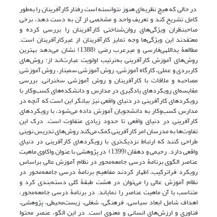
در حالی که هیچ نظریه‌ای هنوز نتوانسته است رفتار کارآفرینان را به‌طور
کامل تشریح کند و تعریف واحد و مشخصی از آن به دست دهد، برخی
صاحب­نظران ویژگی‌های روان‌شناختی کارآفرینان را بررسی کرده و
معتقدند این ویژگی‌ها وجه تمایز کارآفرینان از غیرکارآفرینان است.
مطالعۀ یداللهی‌فارسی و میرعرب رضی (1388) نشان می‌دهد بهترین
روش‌های آموزش کارآفرینی به‌ترتیب اولویت عبارت‌اند از: روش‌های
کاربردی و عملی، کارگاه آموزشی، روش آموزشی سمینار، روش آموزشی
مصاحبه و ملاقات با کارآفرینان و روش آموزشی سخنرانی. بررسی
مقایسه‌ای رویکردهای یادگیری در مدارس و دانشکده‌های کسب‌و‌کار با
رویکردهای کارآفرینی در دنیای واقعی نیز بیانگر این است که آنچه در
مدارس کسب‌وکار به دانشجویان آموزش داده می‌شود، با رویکردهای
کارآفرینی در دنیای واقعی تا حدود زیادی متفاوت است. درک این
تفاوت‌ها به مدرسان امر کارآفرینی کمک می‌کند روش‌های تدریس نوینی
طراحی کنند که ارتباط نزدیک‌تری با رویکردهای کارآفرینی در دنیای
واقعی دارد. رحیمی و دهقان (1399) در پژوهشی با عنوان واکاوی ماهیت
عناصر الگوی برنامۀ درسی جامعه‌محور در نظام آموزش عالی براساس
رویکرد فراترکیب، اظهار کردند مفاهیم برنامۀ درسی جامعه‌محور در
نظام آموزش عالی را می‌توان در هشت طبقۀ کلی دسته‌بندی کرد و
متناسب با آن ماهیت عناصر را نمایاند. در برنامۀ درسی جامعه‌محور،
اهداف شامل ابعاد سیاسی، فرهنگی، شغلی، زیست‌محیطی، پژوهشی،
فناوری و ارزش‌های انسانی و معنوی است. در این الگو، عنصر محتوا