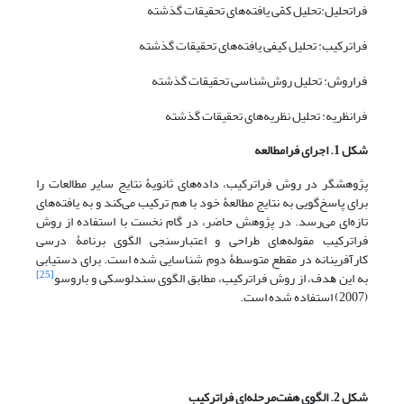
فراتحلیل:تحلیل کمّی یافته‌های تحقیقات گذشته
فراترکیب: تحلیل کیفی یافته‌های تحقیقات گذشته
فراروش: تحلیل روش‌شناسی تحقیقات گذشته
فرانظریه: تحلیل نظریه‌های تحقیقات گذشته
شکل
1
. اجرای فرامطالعه
پژوهشگر در روش فراترکیب، داده‌های ثانویۀ نتایج سایر مطالعات را
برای پاسخ‌گویی به نتایج مطالعۀ خود با هم ترکیب می‌کند و به یافته‌های
تازه‌ای می‌رسد. در پژوهش حاضر، در گام نخست با استفاده از روش
فراترکیب مقوله‌های طراحی و اعتبار‌سنجی الگوی برنامۀ درسی
کارآفرینانه در مقطع متوسطۀ دوم شناسایی شده است. ﺑﺮای دﺳﺘﯿﺎﺑﯽ
[25]
ﺑﻪ این ﻫﺪف، از روش ﻓﺮاﺗﺮﮐﯿﺐ، ﻣﻄﺎﺑﻖ اﻟﮕﻮی سندلوسکی و ﺑﺎروسو
(2007) اﺳﺘﻔﺎده شده است.
شکل
2
. الگوی هفت‌مرحله‌ای فراترکیب