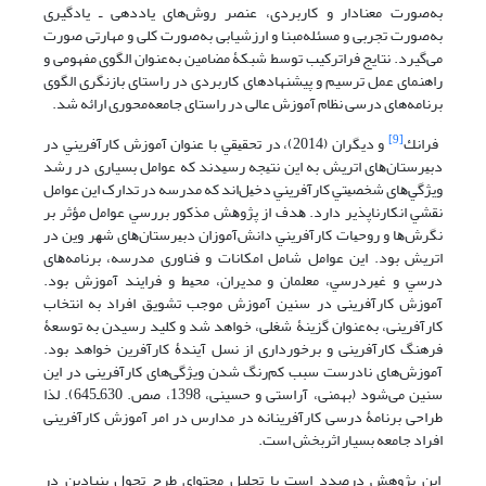
به‌صورت معنادار و کاربردی، عنصر روش‌های یاددهی ـ یادگیری
به‌صورت تجربی و مسئله‌مبنا و ارزشیابی به‌صورت کلی و مهارتی صورت
می‌‌گیرد. نتایج فراترکیب توسط شبکۀ مضامین به‌عنوان الگوی مفهومی و
راهنمای عمل ترسیم و پیشنهادهای کاربردی در راستای بازنگری الگوی
برنامه‌های درسی نظام آموزش عالی در راستای جامعه‌محوری ارائه شد.
[9]
ﻓﺮاﻧﻚ
و دیگران (2014)، در ﺗﺤﻘﻴﻘﻲ ﺑﺎ ﻋﻨﻮان آﻣﻮزش ﻛﺎرآﻓﺮﻳﻨﻲ در
دﺑﻴﺮﺳﺘﺎن‌ﻫﺎی اﺗﺮﻳﺶ ﺑﻪ اﻳﻦ ﻧﺘﻴﺠﻪ رﺳﻴﺪﻧﺪ ﻛﻪ ﻋﻮاﻣﻞ بسیاری در رﺷﺪ
وﻳﮋﮔﻲ­ﻫﺎی ﺷﺨﺼﻴﺘﻲ ﻛﺎرآﻓﺮﻳﻨﻲ دﺧﻴﻞ­اﻧﺪ ﻛﻪ ﻣﺪرﺳﻪ در ﺗﺪارک اﻳﻦ ﻋﻮاﻣﻞ
ﻧﻘﺸﻲ اﻧﻜﺎرﻧﺎﭘﺬﻳﺮ دارد. ﻫﺪف از ﭘﮋوﻫﺶ مذکور ﺑﺮرﺳﻲ ﻋﻮاﻣل مؤثر بر
ﻧﮕﺮش­ﻫﺎ و روﺣﻴﺎت ﻛﺎرآﻓﺮﻳﻨﻲ داﻧﺶ­آﻣﻮزان دﺑﻴﺮﺳﺘﺎن­ﻫﺎی ﺷﻬﺮ وﻳﻦ در
اﺗﺮﻳﺶ بود. اﻳﻦ ﻋﻮاﻣﻞ ﺷﺎﻣﻞ اﻣﻜﺎﻧﺎت و ﻓﻨﺎوری مدرسه، ﺑﺮﻧﺎﻣﻪ­ﻫﺎی
درﺳﻲ و ﻏﻴﺮدرﺳﻲ، ﻣﻌﻠﻤﺎن و ﻣﺪﻳﺮان، ﻣﺤﻴﻂ و ﻓﺮاﻳﻨﺪ آموزش بود.
آموزش کارآفرینی در سنین آموزش موجب تشویق افراد به انتخاب
کارآفرینی، به‌عنوان گزینۀ شغلی، خواهد شد و کلید رسیدن به توسعۀ
فرهنگ کارآفرینی و برخورداری از نسل آیندۀ کارآفرین خواهد بود.
آموزش‌های نادرست سبب کم‌رنگ شدن ویژگی‌‌های کارآفرینی در این
سنین می‌‌شود (بهمنی، آراستی و حسینی، 1398، صص. 630ـ645). لذا
طراحی برنامۀ درسی کارآفرینانه در مدارس در امر آموزش کارآفرینی
افراد جامعه بسیار اثربخش است.
این پژوهش درصدد است با تحلیل محتوای طرح تحول بنیادین در