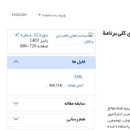
ورود به سامانه
ENGLISH
 کلی برنامۀ
دوره 12، شماره 47
پاییز 1403
صفحه
686-720
فایل ها
XML
اصل مقاله
816.72 K
سابقه مقاله
‌رو فهم موانع
ر ادارۀ امور
هم رسانی
روش، توصیفی ـ
ی استفاده شده