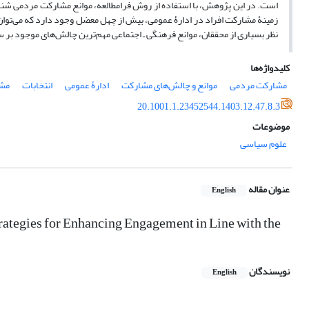
است. در این پژوهش، با استفاده از روش فرامطالعه، موانع مشارکت مردمی شناسای
زمینۀ مشارکت افراد در ادارۀ عمومی، بیش از چهل معضل وجود دارد که می‌توان 
نظر بسیاری از محققان، موانع فرهنگی ـ اجتماعی مهم‌ترین چالش‌های موجود بر 
کلیدواژه‌ها
مشارکت مردمی
موانع و چالش‌های مشارکت
ادارۀ عمومی
انتخابات
مش
20.1001.1.23452544.1403.12.47.8.3
موضوعات
علوم سیاسی
عنوان مقاله
English
trategies for Enhancing Engagement in Line with the
نویسندگان
English