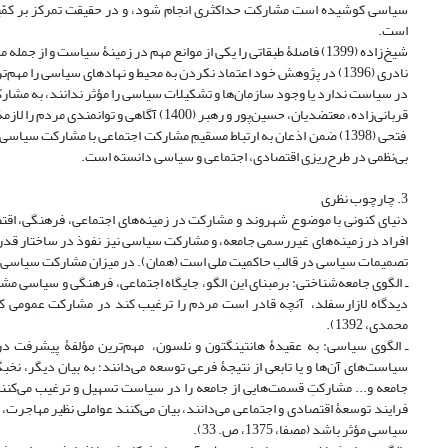
سیاسی کوشیده است مشارکت حداکثرى انجام شود، و در حقیقت تمرکز بر کمّ
است.
شیخ‌زاده (1399) فاصلۀ طبقاتی را یکی از موانع مهم در زمینۀ سیاست و از جمله مشارکت انتخاباتی مردم دانسته و گفته است نبود عدالت باعث کاهش اعتماد همگانی می‌شود.
نادری (1396) در پژوهش خود اعتماد نکردن به محیط و نهادهای سیاسی را 
در سیاست ندارد یا وجود سازمان‌ها و تشکیلات سیاسی را مؤثر ندانند، به م
قربانی‌زاده، معتضدیان، حسین‌پور و رهبر (1400) آگاهی و توانمندی مردم را لازمۀ مشارکت برشمرده و بدین منظور تقویت ابزارهای دموکراسی را مهم دانسته‌اند.
فتحی (1398) ضمن اذعان به ارتباط مسقیمِ مشارکت اجتماعی با مشارکت 
بی‌نظمی در طرح‌ریزی اقتصادی، اجتماعی و سیاسی دانسته است.
3. چارچوب نظری
دنیای کنونی با موضوع شهروند و مشارکت در زمینه‌های اجتماعی، فرهنگی، ا
افراد در زمینه‌های غیررسمی جامعه، و مشارکت سیاسی نیز نفوذ در ساختار قدرت 
تصمیمات سیاسی در قالب حاکمیت ملی است (همان). در میزان مشارکت سیاسی مر
ـ الگوی جامعه‌شناختی: برمبنای این الگو، جایگاه اجتماعی، فرهنگی و سیاسی
دیدگاه لازارسفلد، آنچه قادر است مردم را ترغیب کند در مشارکت عمومی ک
محمدی، 1392).
ـ الگوی سیاسی: به عقیدۀ هانتینگتون و نلسون، مهم‌ترین مؤلفۀ پیشرفت 
سیاست‌های آن‌ها و یا تابعی از نتیجۀ فرعی توسعه می‌دانند؛ به بیان دیگر، نخ
جامعه و... مشارکتِ قسمت‌هایی از جامعه را در سیاست تسهیل و ترغیب می‌کنن
فرایند توسعۀ اقتصادی و اجتماعی می‌دانند، بیان می‌کنند عواملی نظیر مهاجرت،
سیاسی مؤثر باشد (مصفا، 1375، ص. 33).