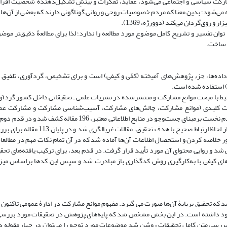
مشارکت سیاسی و اجتماعی می‌شود، عقاید، تفکرات و بینشِ تشکیل‌دهندۀ شخصیت افرا
‌شود؛ بدین معنا که مردم خصوصیات روحی و روانی گوناگونی دارند که بعضی از آن‌ها ا
روی‌گردان می‌کند (دوورژه، 1369).
توان تفسیر و تشریح کامل موضوع مورد مطالعه را ندارد؛ لذا برای مطالعۀ دقیق‌تر موضوع
 ساخت.
ع داده‌ها، جزء پژوهش‌های آمیخته (کمّی و کیفی) است و برای تشخیص، گردآوری، تلفیق
ت مرتبط با مبحث موانع مشارکت و منتشرشده در نشریات علمی ـ تحقیقاتی داخل کشور گرد
کلمات کلیدی (موانع مشارکت، چالش‌های مشارکت، آسیب‌شناسی مشارکت و مشارکت عم
انتشاریافته در این زمینه جمع‌آوری شود. بعد از بازبینی عناوین پژوهش‌ها در قدم نخست برمبنای جست‌وجو در منابع اطلاعا
رهنمود مدل ابزار گلین و بازبینی چهار مؤلفۀ عنوان، خلاصه، روش و متن مقاله از لحاظ ارت
ور خلاصه کردن و استحصال اطلاعات آن‌ها آماده شد که در آن تمام نکات مهم در مطالعا
ی شد و روایی محتوای آن مورد تأیید قرار گرفت. در قدم بعد، برای ترکیب یافته‌های تح
 و باروسو (2006) به تجزیه‌وتحلیل داده‌های کیفی با به‌کارگیری روش کدگذاری باز مبادرت شد و سپس این کدها براس
د که تحقیق برپایۀ آن‌ها صورت می گیرد. مفهوم موانع مشارکت در ادارۀ عمومی تاکنون
جود داشته است. در این بخش مشخص شد که پایه‌های پژوهش در تحقیقات مورد بررسی 
بررسی متن کامل تحقیقات روشن شد موضوعات مورد توجه را می‌توان در چهار مقوله د