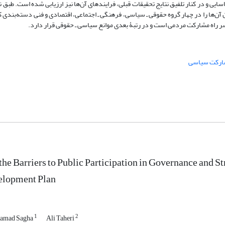
ی و در کنار تلفیق نتایج تحقیقات قبلی، فرایندهای آن‌ها نیز ارزیابی شده است. طبق ن
آن‌ها را در چهار گروه حقوقی ـ سیاسی، فرهنگی ـ اجتماعی، اقتصادی و فنی دسته‌بندی ک
سر راه مشارکت مردمی است و در رتبۀ بعدی موانع سیاسی ـ حقوقی قرار دارد.
ارکت سیاسی
he Barriers to Public Participation in Governance and S
elopment Plan
1
2
amad Sagha
Ali Taheri