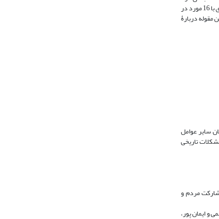
(نک: جدول 1): مقولۀ فرهنگی ـ اجتماعی با 68 مورد بیشترین حجم مطالعات را به خود اختصاص داده است، مقولۀ سیاسی ـ حقوقی با 41 مورد در رتبۀ دوم و مقولۀ اقتصادی با 16 مورد در
 چندین مقوله دربارۀ
نین» با 17 مورد بیشترین فراوانی را در میان سایر عوامل
الار و مشکلات تاریخی
ونگی مشارکت مردم و
 و ایمان پور،