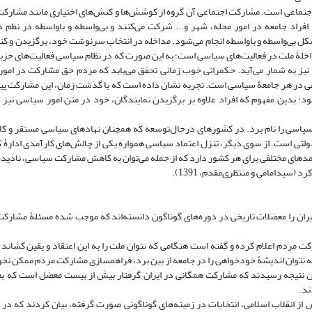
جتماعی است. مشارکت اجتماعی آن گروه از کوشش‌ها و کنش‌های اختیاری مانند مشارکت
افراد جامعه در امور محله، شهر و... شرکت می‌کنند و بی‌واسطه و باواسطه در نظم 
، 1389). مشارکت سیاسی نیز به دو شکل بی‌واسطه و باواسطه انجام می‌شود. مداخله در انتخاب سرنوشت خود، برگزیدن
خلۀ ملت در فعالیت‌های سیاسی است؛ به این صورت که در نظام سیاسی فعالیت‌های حزبی 
نگ‌بنای حکمرانی خوب نیز به شمار می‌آید. حکمرانی خوب زمانی تحقق می‌یابد که مردم حق مشارکت در ا
اعی در هر جامعۀ سیاسی است. تجربه نشان داده است که با گذشت زمان، این مشارکت
د؛ بدین مفهوم که افراد علاوه بر برگزیدن نمایندگان، خود در متن امور سیاسی نیز 
سیاسی را نام برد. در کشورهای درحال‌توسعه که همچنان نهادهای سیاسی مستقر و کا
ولتی است. از سوی دیگر، تنزل اعتماد سیاسی همواره یکی از چالش‌های کارآمدی ادارۀ 
مدهای مختلفی برای هر کشور دارد که از جمله می‌توان به کاهش مشارکت سیاسی، نادیده
(سیدامامی و منتظری‌مقدم، 1391).
 مشارکت در ایران را معضلات تاریخی در دوره‌های گوناگون دانسته‌اند که موجب شده مسئلۀ مشار
شارکت مردم اعلام کرده و گفته است هنگامی که نتوان ملت را به این اعتقاد و یقین کشاند
 که نتوان اندیشۀ خودخواهی را در جامعه از بین برد، فراهمسازی مشارکت مردم ممکن نخ
ۀ متمرکز به این نتیجه رسیدند که مشارکت همگانی در ایران گرفتار بیش از بیست معضل است که 
دند.
ان به اینکه در ایران پس از انقلاب اسلامی، انتخابات در زمینه‌هاى گوناگونی صورت گرفته، بیان کردند که