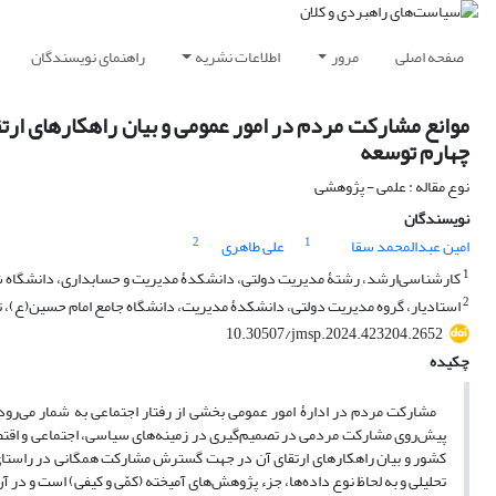
صفحه اصلی
مرور
اطلاعات نشریه
راهنمای نویسندگان
موانع مشارکت مردم در امور عمومی و بیان راهکارهای ار
چهارم توسعه
نوع مقاله : علمی - پژوهشی
نویسندگان
2
1
امین عبدالمحمد سقا
علی طاهری
1
کارشناسی‌ارشد، رشتۀ مدیریت دولتی، دانشکدۀ مدیریت و حسابداری، دانشگاه شه
2
استادیار، گروه مدیریت دولتی، دانشکدۀ مدیریت، دانشگاه جامع امام حسین‌(ع)، ته
10.30507/jmsp.2024.423204.2652
چکیده
مشارکت مردم در ادارۀ امور عمومی بخشی از رفتار اجتماعی به شمار می‌رود
پیش‌روی مشارکت مردمی در تصمیم‌گیری در زمینه‌های سیاسی، اجتماعی و اق
کشور و بیان راهکارهای ارتقای آن در جهت گسترش مشارکت همگانی در راستای 
تحلیلی و به لحاظ نوع داده‌ها، جزء پژوهش‌های آمیخته (کمّی و کیفی) است و در