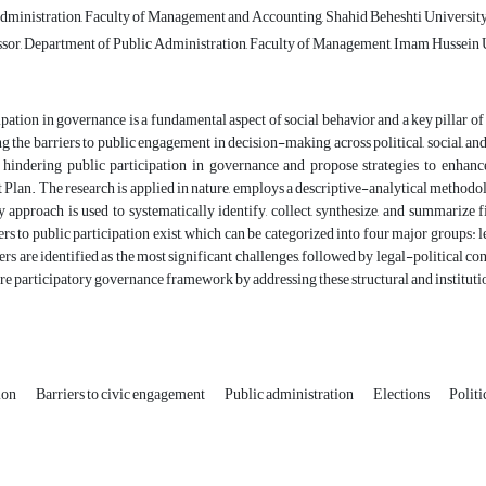
ministration, Faculty of Management and Accounting, Shahid Beheshti University,
ssor, Department of Public Administration, Faculty of Management, Imam Hussein U
ipation in governance is a fundamental aspect of social behavior and a key pillar of
 the barriers to public engagement in decision-making across political, social, an
s hindering public participation in governance and propose strategies to enhan
lan. The research is applied in nature, employs a descriptive-analytical methodo
approach is used to systematically identify, collect, synthesize, and summarize 
iers to public participation exist, which can be categorized into four major groups: 
iers are identified as the most significant challenges, followed by legal-political c
ore participatory governance framework by addressing these structural and instituti
tion
Barriers to civic engagement
Public administration
Elections
Politi