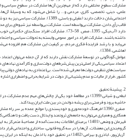
مشارکت سطوح مختلفی دارد که از مهم‌ترینِ آن‌ها مشارکت در سطوح سیاسی و ا
علمی، دینی، تخصصی، کاری، مردمی و... را شامل می‌شود که به وسیلۀ آن‌ها، 
اجتماعی‌شان دخالت دارند (عقیلی و باستی
قالب رأی دادن، مشارکت بی‌واسطه است. مشارکت بی‌واسطه نیز شیوه‌ای برای مدا
دارد (آب‌نیکی، 1395، صص. 58-73). مشارکت افراد س
داشته باشند. مشارکت افراد در امور عمومی وابسته به تحولات سیاسی و اجتم
می‌یابد و با رشد فزایندۀ فکری مردم، بر کیفیت این مشارکت هم افزوده می‌شو
(هاشمی، 1384).
ﻋﻮاﻣﻞ گوناگونی در ﺗﻮسعۀ ﻣﺸﺎرکت ﻧﻘﺶ دارﻧﺪ که از آن جمله می‌ﺗﻮان اﻋﺘﻤﺎد 
اعتماد سیاسی یکی از اصلی‌ترین پیش‌شرط‌های دولت‌سازی و کارآمدی نهادهای د
سیاست‌های تنظیمی دولت‌ها معرفی شده است. بی‌اعتمادی به نهادهای دولتی پیا
کشور، فرار از مالیات و عدم پشتیبانی از دولت در شرایط بحرانی و اضطراری اشاره کرد 
2. پیشینۀ تحقیق
ابطحی و شیانی (1399) در مطالعۀ خود یکی از چالش‌های مهم عدم
حاشیه برود و فرصتی برای ریشه دواندن در بین ملت ایران پیدا کند.
صفری (1396) فرهنگ خودمحوری و خودپسندی را موانع عمده بر سر راه م
همکاری و همیاری می‌توان به جامعه‌ای ثروتمند و ایدئال دست یافت و تا هنگامی
قهرمان و وضعی (1401) برمبنای اطلاعات به‌دست‌آمده از مصاحب
گروه‌بندی این معضلات، آن‌ها را در سه گروه قانونی، ساختاری و اجتماعی قرار دا
آریان‌پور، اباذری و بهرامی (1402) در تحقیق خود با اذع