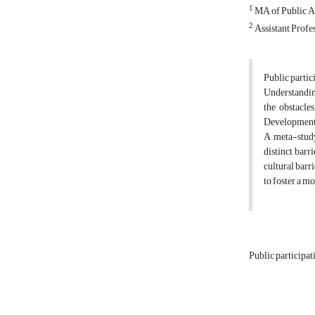
1
MA of Public Ad
2
Assistant Profe
Public partic
Understanding
the obstacle
Development P
A meta-study 
distinct barr
cultural barr
to foster a m
Public participa