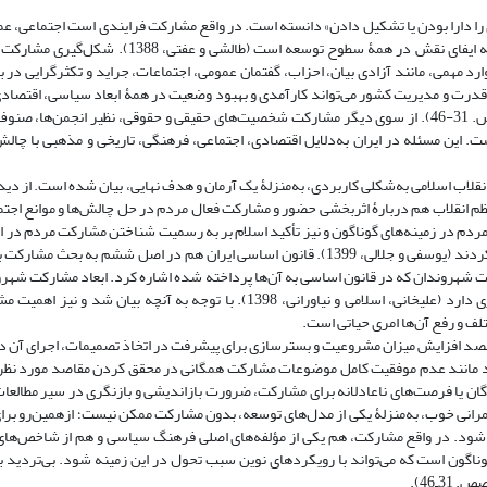
دارا بودن یا تشکیل دادن» دانسته است. در واقع مشارکت فرایندی است اجتماعی، عم
چندگانه، چندبُعدی و چندفرهنگی که مقصودش ترغیب آحاد مردم و گروه‌ها به ایفای نقش در همۀ سطوح ت
رد مهمی، مانند آزادی بیان، احزاب، گفتمان عمومی، اجتماعات، جراید و تکثرگرایی در ب
، صص. 73-92). مشارکت مردم در عرصۀ قدرت و مدیریت کشور می‌تواند کارآمدی و بهبود وضعیت در همۀ ابعاد سیاسی، اق
را در راستای حکمرانی خوب سبب شود (محمودی، حبیبی و جبراسی، 1401، صص. 31-46). از سوی دیگر مشارکت شخصیت‌های حقیقی و حقوقی، نظیر ان
. این مسئله در ایران به‌دلایل اقتصادی، اجتماعی، فرهنگی، تاریخی و مذهبی با چالش
ب اسلامی به‌شکلی کاربردی، به‌منزلۀ یک آرمان و هدف نهایی، بیان شده است. از دیدگ
امعه بدون مشارکت مردم بی‌فایده است (فتحی، 1398). رهبر معظم انقلاب هم دربارۀ‌ اثربخشی حضور و مشارکت فعال مردم در حل چالش‌ها و م
ردم در زمینه‌های گوناگون و نیز تأکید اسلام بر به رسمیت شناختن مشارکت مردم در ام
عبور از انواع موانع و چالش‌ها، موضوع مردم‌سالاری دینی را بیان و بر آن تأکید کردند (یوسفی و جلالی، 1399). قانون اساسی ایران هم در اص
کت شهروندان که در قانون اساسی به آن‌ها پرداخته شده اشاره کرد. ابعاد مشارکت شهرو
اساسی فقط به مقولۀ انتخابات محدود نمی‌شود، بلکه دیدگاه ژرف‌تر و جامع‌تری دارد (علیخانی، اسلامی و نیاورانی، 1398). با توجه ب
ف و رفع آن‌ها امری حیاتی است.
صد افزایش میزان مشروعیت و بسترسازی برای پیشرفت در اتخاذ تصمیمات، اجرای آن 
Webler & Tuler, 2021). ظهور چالش‌های جدید مانند عدم موفقیت کامل موضوعات مشارکت همگانی در محقق کردن مقاصد مورد
گان یا فرصت‌های ناعادلانه برای مشارکت، ضرورت بازاندیشی و بازنگری در سیر مطالع
Clark,). از سوی دیگر، شکل‌گیری حکمرانی خوب، به‌منزلۀ یکی از مدل‌های توسعه، بدون مشارکت ممکن نیست؛ ازهمین‌ر
ود. در واقع مشارکت، هم یکی از مؤلفه‌های اصلی فرهنگ سیاسی و هم از شاخص‌های
ناگون است که می‌تواند با رویکردهای نوین سبب تحول در این زمینه شود. بی‌تردید 