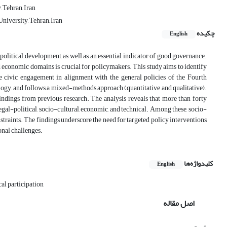
 Tehran, Iran
niversity, Tehran, Iran
چکیده
English
 political development, as well as an essential indicator of good governance.
d economic domains is crucial for policymakers. This study aims to identify
ce civic engagement in alignment with the general policies of the Fourth
logy, and follows a mixed-methods approach (quantitative and qualitative).
findings from previous research. The analysis reveals that more than forty
legal-political, socio-cultural, economic, and technical. Among these, socio-
onstraints. The findings underscore the need for targeted policy interventions
onal challenges.
کلیدواژه‌ها
English
cal participation
اصل مقاله