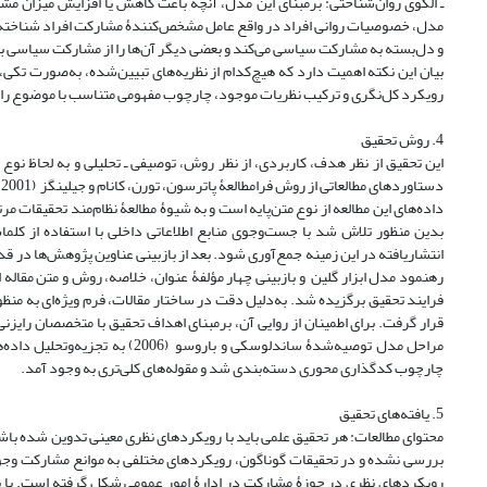
ـ الگوی روان‌شناختی: برمبنای این مدل، آنچه باعث کاهش یا افزایش میزان 
مدل، خصوصیات روانی افراد در واقع عامل مشخص‌کنندۀ مشارکت افراد شناخته می
و دل‌بسته به مشارکت سیاسی می‌کند و بعضی دیگر آن‌ها را از مشارکت سیاسی بیزار و 
بیان این نکته اهمیت دارد که هیچ‌کدام از نظریه‌های تبیین‌شده، به‌صورت تکی، 
رویکرد کل‌نگری و ترکیب نظریات موجود، چارچوب مفهومی متناسب با موضوع را
4. روش تحقیق
این تحقیق از نظر هدف، کاربردی، از نظر روش، توصیفی ـ تحلیلی و به لحاظ نو
دستاوردهای مطالعاتی از روش فرامطالعۀ پاترسون، تورن، کانام و جیلینگز (2001) استفاده شده است.
داده‌های این مطالعه از نوع متن‌پایه است و به شیوۀ مطالعۀ نظام‌مند تحقیقا
بدین منظور تلاش شد با جست‌وجوی منابع اطلاعاتی داخلی با استفاده از 
فرایند تحقیق برگزیده شد. به‌دلیل دقت در ساختار مقالات، فرم ویژه‌ای به منظ
قرار گرفت. برای اطمینان از روایی آن، برمبنای اهداف تحقیق با متخصصان رایزن
مراحل مدل توصیه‌شدۀ ساندلوسکی
چارچوب کدگذاری محوری دسته‌بندی شد و مقوله‌های کلی‌تری به وجود آمد.
5. یافته‌های تحقیق
محتوای مطالعات: هر تحقیق علمی باید با رویکردهای نظری معینی تدوین شده باش
بررسی نشده و در تحقیقات گوناگون، رویکردهای مختلفی به موانع مشارکت و
رویکردهای نظری در حوزۀ مشارکت در ادارۀ امور عمومی شکل گرفته است. با 