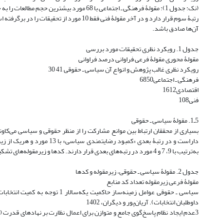
رتبۀ سوم قرار دارد و در آخر مقولۀ فنی فقط
آن‌ها صادق باشد.
جدول 1. رویکرد نظری تحقیقات مورد بررسی
مقولۀ محوری مقولۀ فرعی فراوانی درصد فراوانی
رویکرد نظری غالب پژوهش و انواع آن سیاسی ـ حقوقی 41 30
فرهنگی ـ اجتماعی6850
اقتصادی1612
فنی108
5ـ1. مقولۀ سیاسی ـ حقوقی
داراست و در رتبۀ بعدی «کمبو
به‌ترتیب با 9، 7 و 4 مورد در رتبه‌های بعدی قرار دارند. کدها و زیرمقوله‌های تشکیل‌دهندۀ این مقوله در جدول 2 آمده است.
جدول 2. مقولۀ سیاسی ـ حقوقی، زیرمقوله و کدها
مقولۀ فرعی زیرمقوله تعداد کد منابع
سیاسی ـ حقوقی عوامل زمینه‌ساز
داوطلبان انتخابات). آریان‌پور و دیگران، 1402
3عدم ایجاد نظام پاسخ‌گوی جامع و متوازن برای اعمال نظارت بر نهادهای قدرت