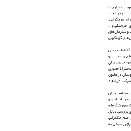
ومی، یکپارچه،
وسعه است (طالشی و عفتی، 1388). شکل‌گیری مشارکت مردم در ایجاد
رابر فردگرایی،
تصادی، فرهنگی و...
جمن‌ها، صنوف و سازمان‌های
‌های گوناگونی
اه امام خمینی
وانع اجتماعی، سیاسی و
ور جامعه برای
ل ششم به بحث مشارکت به‌منزلۀ محوری
ندان در قانون
ه آنچه بیان شد و نیز اهمیت مشارکت در ابعاد
در سراسر جهان
 نظر، در باب اجرا و
ات صورت‌گرفته
و برای بررسی دلایل
 مهم حکمرانی
برای رسیدن به