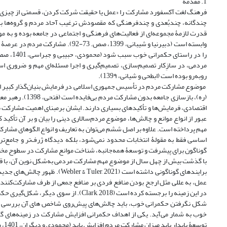
1. مقدمه
فرهنگ لغت آکسفورد مشارکت را «عمل یا حقیقت شرکت کردن، قسمتی از چیزی را 
قدرت لازمۀ مجموعه‌ای از فعالیت‌های فرهنگی و اجتماعی در جامعه بوده و به موا
وابسته است (دبیرنیا و شیبانی، 1399
مردمی، در سازِکار تصمیم‌سازی، تصمیم‌گیری و اجرا مسئله‌ای مهم و ضروری است
روبه‌رو بوده است (ابطحی و شیانی، 139۹).
موضوع مشارکت مردم در تأسیس جمهوری اسلامی در فرمایش بنیان‌گذار کبیر انقلا
(ره)، بازسازی ج
اقتصادی، فرمایش‌ها و تأکیدهای بسیاری دارند. ایشان برمبنای اهمیت مشارکت م
مهم پرداخته است. علاوه بر اصل ششم می‌توان به تعاریف و انواع الگوهای مشار
گوناگون برای پیشرفت و توسعۀ همه‌جانبه، شناخت موانع مشارکت در سطوح مختل
با گذشت بیش از چهل سال از موضوع مهم مشارکت مردمی به‌شکل نوین آن، با ق
برایندهای گوناگونی داشته است (
عمل، به عللی مثل ارجح بودن منافع فردی بر منافع جمعی از طرف مشارکت‌کنند
در این زمینه را برجسته کرده است ( 2018
شکل‌ نگرفتن حکمرانی خوب، باید چالش‌های پیش‌روی شاخص های آن بررسی ش
خوب به شمار می‌آید. یکی از اهداف حکمرانی افزایش مشارکت در زمینه‌های گو
توسعۀ پایدار باید میزان مشارکت مردم افزایش یابد (محمودی و دیگران، 1401، صص. 31ـ46).