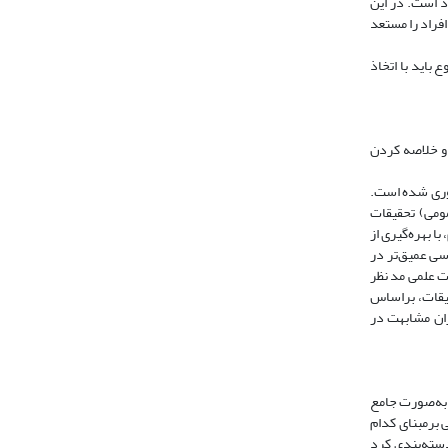
د است. در این
فراد را مستعد
 باید با اتخاذ
 و خلاصه کردن
آوری شده است.
ومی) تحقیقات
تی معتبر، 196 مقاله کشف شد و در قدم دوم، با بهره‌گیری از
باط صحیح با هدف تحقیق، مقالات غربالگری شد و در پایان 113 مقاله برای بررسی عمیق‌تر در
ت علمی مد نظر
قیقات، براساس
اس میزان مشابهت در
 به‌صورت جامع
برمبنای کدام
سته‌بندی کرد