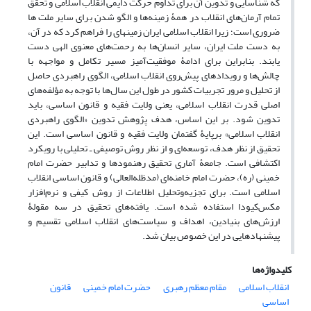
که شناسایی و تدوین آن برای تداوم حرکت دایمی انقلاب اسلامی و تحقق
تمام آرمان‌های انقلاب در همۀ زمینه‌ها و الگو شدن برای سایر ملت ها
ضروری است؛ زیرا انقلاب اسلامی ایران زمینه‎ای را فراهم کرد که در آن،
به دست ملت ایران، سایر انسان‌ها به رحمت‌های معنوی الهی دست
یابند. بنابراین برای ادامۀ موفقیت‌آمیز مسیر تکامل و مواجهه با
چالش‌ها و رویدادهای پیش‌روی انقلاب اسلامی، الگوی راهبردی حاصل
از تحلیل و مرور تجربیات کشور در طول این سال‌ها با توجه به مؤلفه‌های
اصلی قدرت انقلاب اسلامی، یعنی ولایت ‌فقیه و قانون اساسی، باید
تدوین شود. بر این اساس، هدف پژوهش تدوین «الگوی راهبردی
انقلاب اسلامی» برپایۀ گفتمان ولایت ‌فقیه و قانون اساسی است. این
تحقیق از نظر هدف، توسعه‌ای و از نظر روش توصیفی ـ تحلیلی با رویکرد
اکتشافی است. جامعۀ آماری تحقیق رهنمودها و تدابیر حضرت امام
خمینی (ره)، حضرت امام خامنه‌ای (مد‌ظله‌العالی) و قانون اساسی انقلاب
اسلامی است. برای تجزیه‌وتحلیل اطلاعات از روش کیفی و نرم‌افزار
مکس‌کیودا استفاده شده است. یافته‌های تحقیق در سه مقولۀ
ارزش‌های بنیادین، اهداف و سیاست‌های انقلاب اسلامی تقسیم و
پیشنهادهایی در این خصوص بیان شد.
کلیدواژه‌ها
انقلاب اسلامی
مقام معظم رهبری
حضرت امام خمینی
قانون
اساسی