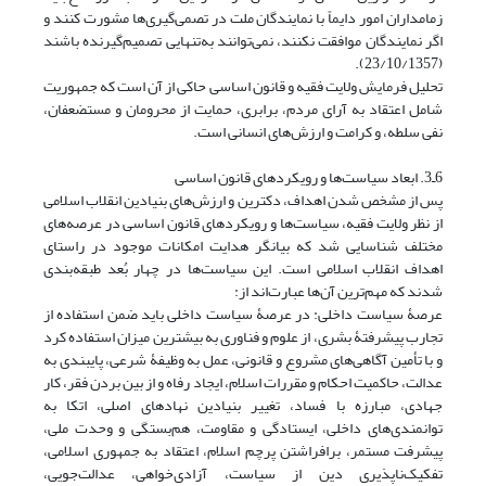
زمامداران امور دایماً با نمایندگان ملت در تصمی‌گیری‌ها مشورت کنند و
اگر نمایندگان موافقت نکنند، نمی‌توانند به‌تنهایی تصمیم‌گیرنده باشند
(23/10/1357).
تحلیل فرمایش ولایت فقیه و قانون اساسی حاکی از آن است که جمهوریت
شامل اعتقاد به آرای مردم، برابری، حمایت از محرومان و مستضعفان،
نفی سلطه، و کرامت و ارزش‌های انسانی است.
6ـ3. ابعاد سیاست‌ها و رویکردهای قانون اساسی
پس از مشخص شدن اهداف، دکترین و ارزش‌های بنیادین انقلاب اسلامی
از نظر ولایت فقیه، سیاست‌ها و رویکردهای قانون اساسی در عرصه‌های
مختلف شناسایی شد که بیانگر هدایت امکانات موجود در راستای
اهداف انقلاب اسلامی است. این سیاست‌ها در چهار بُعد طبقه‌بندی
شدند که مهم‌ترین آن‌ها عبارت‌اند از:
عرصۀ سیاست داخلی: در عرصۀ سیاست داخلی باید ضمن استفاده از
تجارب پیشرفتۀ بشری، از علوم و فناوری به بیشترین میزان استفاده کرد
و با تأمین آگاهی‌های مشروع و قانونی، عمل به وظیفۀ شرعی، پایبندی به
عدالت، حاکمیت احکام و مقررات اسلام، ایجاد رفاه و از بین بردن فقر، کار
جهادی، مبارزه با فساد، تغییر بنیادین نهادهای اصلی، اتکا به
توانمندی‌های داخلی، ایستادگی و مقاومت، هم‌بستگی و وحدت ملی،
پیشرفت مستمر، برافراشتن پرچم اسلام، اعتقاد به جمهوری اسلامی،
تفکیک‌ناپذیری دین از سیاست، آزادی‌خواهی، عدالت‌جویی،