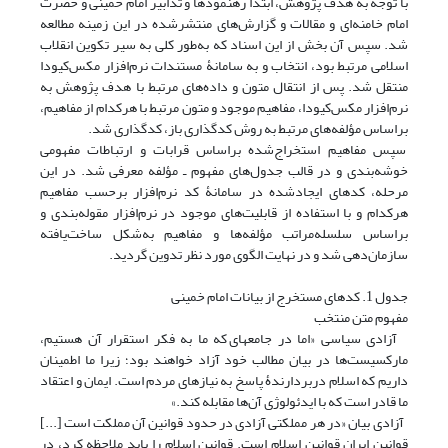
با توجه به هدف پژوهش، ابتدا رهنمودها و تدابیر امام خمینی و حضرت
امام خامنه‌ای و مقالات و گزارش‌های منتشرشده در این زمینه مطالعه
شد. سپس آن بخش از این اسناد که به‌طور کلی به سیر تکوین انقلاب
اسلامی مرتبط بود، انتخاب و به سامانۀ مستندات نرم‌افزار مکس‌کیودا
منتقل شد. پس از انتقال متون و داده‌های مرتبط با هدف پژوهش به
نرم‌افزار مکس‌کیودا، مفاهیم موجود و متون مرتبط با هرکدام از مفاهیم،
براساس مؤلفه‌های مرتبط به روش کدگذاری باز، کدگذاری شد.
سپس مفاهیم استخراج‌شده براساس قرابات و ارتباطات مفهومی
خوشه‌بندی و در قالب جدول‌های مفهوم ـ مؤلفه معرفی شد. در این
مرحله، کدهای ایجادشده در سامانۀ کد نرم‌افزار برحسب مفاهیم
هرکدام و با استفاده از قابلیت‌های موجود در نرم‌افزار مقوله‌بندی و
براساس سلسله‌مراتب مؤلفه‌ها و مفاهیم به‌شکل ساخت‌یافته
سازما‌ن‌‌دهی شد و در نهایت الگوی مورد نظر تدوین گردید.
جدول 1. کدهای مستخرج از بیانات امام خمینی
مفهوم متن منتخب
آزادی سیاسی «اما در جامعه‏‎ای که ما به فکر استقرار آن هستیم،
مارکسیست‌ها در بیان مطالب خود آزاد خواهند بود؛ زیرا ما اطمینان
داریم که اسلام دربردارندۀ پاسخ به نیازهای مردم است. ایمان و اعتقاد
ما قادر است که با ایدئولوژی آن‌ها مقابله کند.»‏
آزادی بیان «در هر مملکتی آزادی در حدود قوانین آن مملکت است [...]
قوانین ایران قوانین اسلام است. قوانین اسلام را باید ملاحظه کرد، در