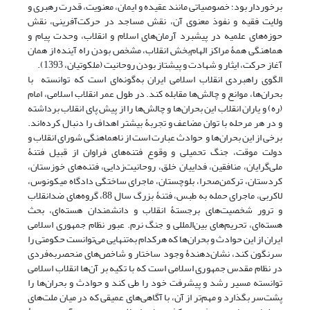
برخوردار بود؛ خصوصیاتی مانند عقیده و ایمان، معنویت، قدرت رهبری و
ولایت ‌فقیه و نفوذ معنوی آن، نقش مساجد در حرکت‌آفرینی، نقش
حوزه‌های علمیه در پیشبرد آرمان‌های اسلام و انقلاب، وحدت پیام و
هماهنگی همۀ مراکز الهام‌بخش انقلاب، مشخص بودن راه آینده از همان
آغاز حرکت، ایثار و شهادت و پیشتاز بودن روحانیت (ملکوتیان، 1393).
الگوی راهبردی انقلاب اسلامی ایران به‌گونه‌ای است که توانسته با
بحران‌ها، موانع و چالش‌ها مقابله کند. در طول عمر انقلاب اسلامی، امام
(ره) و یاران انقلاب این بحران‌ها و چالش‌ها را از پیش پای انقلاب برداشته
و در هر مرحله با توان مضاعف و تجربۀ بیشتر اهداف را دنبال کرده‌اند.
برخی از این بحران‌ها و حوادث عبارت است از ناهماهنگی شورای انقلاب و
دولت موقت، جنگ تحمیلی و وقوع فتنه‌های فراوان از قبیل فتنۀ
ملی‌گرایان، منافقین، فداییان خلق، روحانیت‌زدایی، فتنه‌های خوزستان،
کردستان، ترکمن‌صحرا، بلوچستان، ماجرای ساختگی دادگاه میکونوس،
لاکربی، ماجرای حمله به طبس، فتنۀ بزرگ سال 88، گروه‌های ضدانقلاب
و ترور شخصیت‌های برجستۀ انقلاب و دانشمندان هسته‌ای، بحث
هسته‌ای، تحریم‌های بین‌المللی و جنگ نرم. عبور نظام جمهوری اسلامی
ایران از این حوادث و بحران‌ها که هرکدام به‌تنهایی می‌توانست حکومتی را
سرنگون کند، نشان‌دهندۀ وجود ساختار و شاخص‌های منحصربه‌‌فردی
در نظام مقدس جمهوری اسلامی است که با تکیه ‌بر آن‌ها انقلاب اسلامی
توانسته مسیر رشد و پیشرفت خود را طی کند و حوادث و بحران‌ها را
پشت‌سر بگذارد و مهم‌تر از آن، با آگاهی‌های عمیقی که در میان ملت‌های