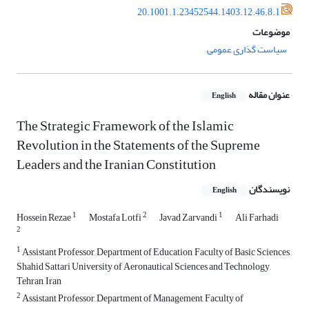
20.1001.1.23452544.1403.12.46.8.1
موضوعات
سیاست گذاری عمومی
عنوان مقاله
English
The Strategic Framework of the Islamic
Revolution in the Statements of the Supreme
Leaders and the Iranian Constitution
نویسندگان
English
1
2
1
Hossein Rezae
Mostafa Lotfi
Javad Zarvandi
Ali Farhadi
2
1
Assistant Professor, Department of Education, Faculty of Basic Sciences,
Shahid Sattari University of Aeronautical Sciences and Technology,
Tehran, Iran
2
Assistant Professor, Department of Management, Faculty of