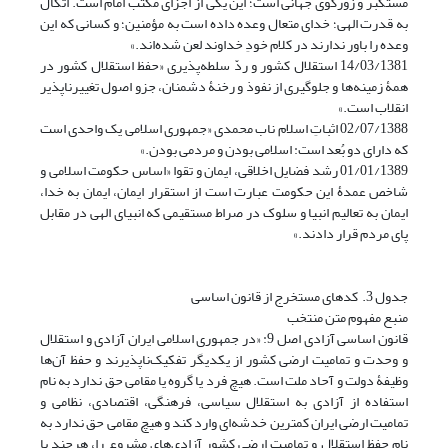
مستکبر و زورگوی جهانی است؛ این‌ یکی از اجزای مکتب امام است. اتّکال
به قدرت الهی؛ خدای متعال وعده داده است به مؤمنین؛ و کسانی که این
وعده را باور ندارند در کلام خودِ خداوند لعن شده‌اند.»
14/03/1381 استقلال کشور و ردّ سلطه‌پذیری «حفظ استقلال کشور در
همۀ زمینه‌ها و جلوگیرى از نفوذ و رخنۀ دشمنان، جزو اصول تغییرناپذیر
انقلاب است.»
02/07/1388 اثباتِ اسلام ناب محمدی «جمهوری اسلامی یک واحدی است
که دارای دو بُعد است: اسلامی بودن و مردمی بودن.»
01/01/1389 رشد فضایل اخلاقی، ایمان و تقوا «اساس حکومت اسلامی و
شاخص عمدۀ این حکومت عبارت است از استقرار ایمان، ایمان به خدا،
ایمان به تعالیم انبیا و سلوک در صراط مستقیمی که انبیای الهی در مقابل
پای مردم قرار دادند.»
جدول 3. کدهای مستخرج از قانون اساسی
منبع مفهوم متن منتخب
قانون اساسی آزادی اصل 9: «در جمهوری اسلامی ایران آزادی و استقلال
و وحدت و تمامیت ارضی کشور از یکدیگر تفکیک‌ناپذیرند و حفظ آن‌ها
وظیفۀ ‌دولت و آحاد ملت است‌. هیچ فرد یا گروه یا مقامی حق ندارد به نام‌
استفاده از آزادی به استقلال سیاسی‌، فرهنگی‌، اقتصادی‌، نظامی و
تمامیت ارضی ایران کمترین خدشه‌ای وارد کند و هیچ مقامی حق‌ ندارد به
نام حفظ استقلال و تمامیت ارضی کشور آزادی‌های مشروع‌ را، هرچند با