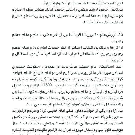
(عج)، امید به آینده، اطاعات محض از خدا و اولیای او)؛
ب. تحول جامعه (رشد معنوی و اخلاقی جامعه، ایجاد فضایی مملو از صلح و
دوستی، ایجاد جامعۀ اسلامی، رشد فضایل اخلاقی، برپایی قسط و عدل و
احقاق حقوق مستضعفان).
6ـ2. ارزش‌ها و دکترین انقلاب اسلامی از نظر حضرت امام و مقام معظم
رهبری
ارزش‌ها و دکترین انقلاب اسلامی از نظر حضرت امام (ره) و مقام معظم
رهبری رهبری (مدظله‌العالی) عبارت‌اند از: اسلامیت، آزادی، استقلال و
جمهوریت.
الف. اسلامیت: امام خمینی می‌فرماید درخصوص «حکومت جمهوری
اسلامی مورد نظر ما از رویه پیامبر اکرم (ص) و امام علی (ع) الهام خواهد
گرفت و متکی به آرای عمومی ملت خواهد بود و شکل حکومت با مراجعه
به آرای ملت تعیین خواهد گردید (کریمی، 1380). ازاین‌رو با تحلیل
فرمایش‌های ایشان و مقام معظم رهبری، شاخص‌های حکومت اسلامی
شامل توحید، اتکال به کمک الهی، وحی الهی، معاد، عدالت، امامت و ولایت،
رشد فضایل اخلاقی، ایمان و تقوا و اثبات اسلام ناب محمدی است.
ب. آزادی: یکی از خواسته‌های اصلی امام خمینی (ره) و مردم آزادی به
معنای واقعی کلمه بود. از آنجا که آزادی با ابعاد مختلفش در رشد و تکامل
انسان و جامعه نقش مؤثری دارد، از اهمیت ویژه‌ای برخوردار است و از
موهبت‌های الهی به شمار می‌رود. قرآن به آزادی عقیده و اندیشه اشاره