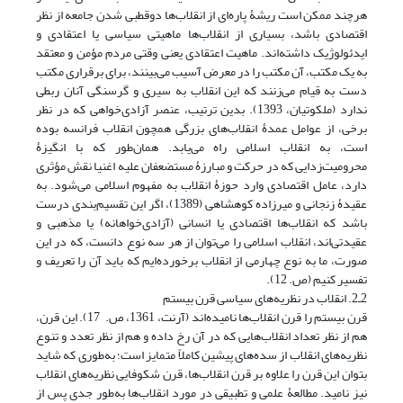
هرچند ممکن است ریشۀ پاره‌ای از انقلاب‌ها دوقطبی شدن جامعه از نظر
اقتصادی باشد، بسیاری از انقلاب‌ها ماهیتی سیاسی یا اعتقادی و
ایدئولوژیک داشته‌اند. ماهیت اعتقادی یعنی وقتی مردم مؤمن و معتقد
به یک مکتب، آن مکتب را در معرض آسیب می‌بینند، برای برقراری مکتب
دست به قیام می‌زنند که این انقلاب به سیری و گرسنگی آنان ربطی
ندارد (ملکوتیان، 1393). بدین ترتیب، عنصر آزادی‌خواهی که در نظر
برخی، از عوامل عمدۀ انقلاب‌های بزرگی همچون انقلاب فرانسه بوده
است، به انقلاب اسلامی راه می‌یابد. همان‌طور که با انگیزۀ
محرومیت‌زدایی که در حرکت و مبارزۀ مستضعفان علیه اغنیا نقش مؤثری
دارد، عامل اقتصادی وارد حوزۀ انقلاب به مفهوم اسلامی می‌شود. به
عقیدۀ زنجانی و میرزاده کوهشاهی (1389)، اگر این تقسیم‌بندی درست
باشد که انقلاب‌ها اقتصادی یا انسانی (آزادی‌خواهانه) یا مذهبی و
عقیدتی‌اند، انقلاب اسلامی را می‌توان از هر سه نوع دانست، که در این
صورت، ما به نوع چهارمی از انقلاب برخورده‌ایم که باید آن را تعریف و
تفسیر کنیم (ص. 12).
2ـ2. انقلاب در نظریه‌های سیاسی قرن بیستم
قرن بیستم را قرن انقلاب‌ها نامیده‌اند (آرنت، 1361، ص. 17). این قرن،
هم از نظر تعداد انقلاب‌هایی که در آن رخ داده و هم از نظر تعدد و تنوع
نظریه‌های انقلاب از سده‌های پیشین کاملاً متمایز است؛ به‌طوری که شاید
بتوان این قرن را علاوه بر قرن انقلاب‌ها، قرن شکوفایی نظریه‌های انقلاب
نیز نامید. مطالعۀ علمی و تطبیقی در مورد انقلاب‌ها به‌طور جدی پس از