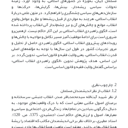
مسلمان جهان، به‌‌ویژه در کشورهای اسلامی، به وجود آورد، زمینۀ
تحولات سیاسی ریشه‌دار، بینش‌ها، گرایش‌ها، حرکت‌ها و
سازمان‌دهی‌های سیاسی چشمگیری را فراهم کرد. در متون علمی دربارۀ
انقلاب اسلامی، هرچند به مواردی از قبیل ریشه‌ها و علل و عوامل وقوع
انقلاب، موانع و چالش‌های آن و نیز چشم‌انداز آتی انقلاب پرداخته شده
است، الگوی راهبردی انقلاب اسلامی بر این آثار حاکم نیست. ازهمین‌رو
ضروری است برای ادامۀ موفقیت‌آمیز مسیر تکامل و مواجهه با چالش‌ها و
رویدادهای پیشِ‌روی انقلاب اسلامی، الگوی راهبردی حاصل از تحلیل و
مرور تجربیات کشور در طول این سال‌ها با توجه به مؤلفه‌های اصلی
قدرت انقلاب اسلامی، یعنی ولایت ‌فقیه و قانون اساسی، تدوین گردد. بر
این اساس، هدف پژوهش تدوین «الگوی راهبردی انقلاب اسلامی»
براساس گفتمان ولایت ‌فقیه و قانون اساسی است.
2. چارچوب نظری
2ـ1. انقلاب از نظر اندیشمندان مسلمان
از نظر شهید آیت‌الله سیدمحمدباقر صدر، انقلاب جنبشی سرسختانه و
برمبنای اصول مکتبی معیّنی است که با درک واقعیت‌های موجود، به
دنبال دگرگونی بنیادین در تمام ابعاد زندگی فردی، اجتماعی و سیاسی و
معیارها، اصول و ارزش‌های حاکم است (جمشیدی، 1375، ص. 120).
استاد مطهری، برخلاف نظر برخی اندیشمندان مکاتب که اقتصاد را ریشۀ
همۀ انقلاب‌ها می‌دانند، معتقد است ماهیت همۀ انقلاب‌ها مادی نیست و