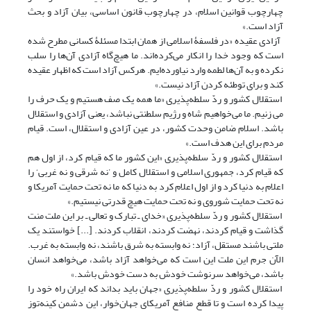
چهارچوب قوانین اسلام، در چهارچوب قانون اساسی، بیان آزاد و بحث
آزاد است.»‏‏‏
آزادی عقیده «در فلسفۀ اسلامی از همان ابتدا مسئلۀ کسانی مطرح شده
است که وجود خدا را انکار می‌کرده‌اند. ما هیچ‌گاه آزادی آن‌ها را سلب
نکرده و به آن‌ها لطمه وارد نیاورده‌ایم. هرکس آزاد است که اظهار عقیده
کند و برای توطئه کردن آزاد نیست.» ‏‏‏
استقلال کشور و ردّ سلطه‌پذیری «ما همه یک صف هستیم و یک حرف را
می زنیم. ما می‌خواهیم شاه و رژیم سلطنتی نباشد، یعنی آزادی و استقلال
باشد. اسلام ضامن وحدت کشور، در عین آزادی و استقلال، است. قیام
مردم برای این هدف است.»
استقلال کشور و ردّ سلطه‌پذیری «این کشور ما که قیام کرد، از اول هم
که قیام کرد، جمهوری اسلامی و استقلال کامل و ’نه شرقی و نه غربی‘ را
اعلام به دنیا کرد و از اول اعلام کرد به دنیا که ما نه تحت حمایت آمریکا و
نه تحت حمایت شوروی و نه تحت حمایت هیچ قدرتی نیستیم.»
استقلال کشور و ردّ سلطه‌پذیری «خدای ـ تبارک و تعالی ـ بر این ملت منت
گذاشت و قیام کردند، نهضت کردند، انقلاب کردند. [...] خواستند یک
ملتی باشند مستقل، آزاد؛ نه وابسته به شرق باشند، نه وابسته به غرب.
الآن جرم این ملت این است که می‌خواهد آزاد باشد، می‌خواهد انسان
باشد، می‌خواهد سرنوشت خودش به دست خودش باشد.»
استقلال کشور و ردّ سلطه‌پذیری «جهان باید بداند که ایران راه خود را
پیدا کرده است و تا قطع منافع آمریکای جهان‌خوار، این دشمن کینه‌توز