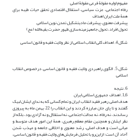
مفهوم اولیه مقولۀ فرعی مقولۀ اصلی
رفاه اجتماعی، عزت سیاسی، استقلال اقتصادی تحقق حیات طیبه برای
همۀ ملت ایران اهداف
پیشرفت معنوی، پیشرفت مادیتشکیل تمدن نوین اسلامی
تحول افراد، تحول جامعهزمینه‌سازی ظهور حضرت بقیه‌الله (عج)
شکل 4. اهداف کلی انقلاب اسلامی از نظر ولایت فقیه و قانون اساسی
شکل 5. الگوی راهبردی ولایت فقیه و قانون اساسی درخصوص انقلاب
اسلامی
6. نتیجه
6ـ1. اهداف جمهوری اسلامی ایران
هدف اصلی رهبر فقید انقلاب ایران و تمام کسانی که به ندای ایشان لبیک
گفتند و تا پای جان مبارزه کردند و این انقلاب را 22 بهمن ماه به پیروزی
رساندند، نه رفاه، نه عدالت اجتماعی، نه استقلال و نه آزادی بود، بلکه از
نظر ایشان و همچنین مقام معظم رهبری، همۀ این امور هدف متوسط و
میانی است و هدف اصلی، رشد معنوی و اخلاقی جامعه و مهذب شدن
آحاد آن است؛ ازاین‌رو با تحلیل فرمایش‌های ولایت فقیه و قانون اساسی،