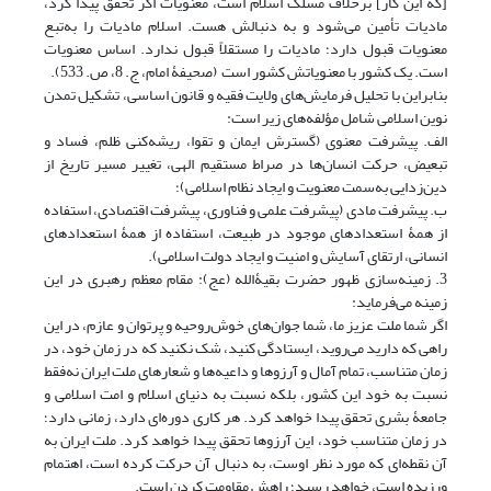
[که این کار] برخلاف مسلک اسلام است، معنویات اگر تحقق پیدا کرد،
مادیات تأمین می‌شود و به دنبالش هست. اسلام مادیات را به‌تبع
معنویات قبول دارد؛ مادیات را مستقلاً قبول ندارد. اساس معنویات
است. یک کشور با معنویاتش کشور است (صحیفۀ امام، ج. 8، ص. 533).
بنابراین با تحلیل فرمایش‌های ولایت فقیه و قانون اساسی، تشکیل تمدن
نوین اسلامی شامل مؤلفه‌های زیر است:
الف. پیشرفت معنوی (گسترش ایمان و تقوا، ریشه‌کنی ظلم، فساد و
تبعیض، حرکت انسان‌ها در صراط مستقیم الهی، تغییر مسیر تاریخ از
دین‌زدایی به‌سمت معنویت و ایجاد نظام اسلامی)؛
ب. پیشرفت مادی (پیشرفت علمی و فناوری، پیشرفت اقتصادی، استفاده
از همۀ استعدادهای موجود در طبیعت، استفاده از همۀ استعدادهای
انسانی، ارتقای آسایش و امنیت و ایجاد دولت اسلامی).
3. زمینه‌سازی ظهور حضرت بقیۀ‌الله (عج): مقام معظم رهبری در این
زمینه می‌فرماید:
اگر شما ملت عزیز ما، شما جوان‌های خوش‌روحیه و پرتوان و عازم، در این
راهی که دارید می‌روید، ایستادگی کنید، شک نکنید که در زمان خود، در
زمان متناسب، تمام آمال و آرزوها و داعیه‌ها و شعارهای ملت ایران نه‌فقط
نسبت به خود این کشور، بلکه نسبت به دنیای اسلام و امت اسلامی و
جامعۀ بشری تحقق پیدا خواهد کرد. هر کاری دوره‌ای دارد، زمانی دارد؛
در زمان متناسب خود، این آرزوها تحقق پیدا خواهد کرد. ملت ایران به
آن نقطه‌ای که مورد نظر اوست، به دنبال آن حرکت کرده است، اهتمام
ورزیده است، خواهد رسید؛ راهش مقاومت کردن است.