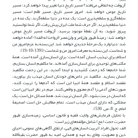
آن‌وقت چه اتفاقی می‌افتد؟ مسیر تاریخ دنیا تغییر پیدا خواهد کرد؛ مسیر
تاریخ عوض خواهد شد. امروز مسیر تاریخ، مسیر ظلم است؛ مسیر
سلطه‌گری و سلطه‌پذیری است؛ یک عده در دنیا سلطه‌گرند، یک عده در
دنیا سلطه‌پذیرند. اگر حرف شما ملت ایران پیش رفت، اگر شما توانستید
پیروز شوید، به آن نقطۀ موعود برسید، آن‌وقت مسیر تاریخ عوض
خواهد شد؛ زمینۀ ظهور ولىّ‌امر و ولىّ‌عصر (ارواحنا له الفدا) آماده خواهد
شد؛ دنیا وارد یک مرحلۀ جدیدی خواهد شد. این بسته به عزم امروز من
و شماست، این بسته به معرفت امروز من و شماست (19/10/1391).
اسلام برای تهذیب انسان آمده است؛ برای انسان‌سازی آمده است. همۀ
مکتب‌های توحیدی برای انسان‌سازی آمده‌اند، ما مکلفیم انسان بسازیم،
شما خانم‌ها که زحمت کشیدید و اینجا آمدید، در این زحمت مکلفید
انسان بسازید. مکلفید در دامن‌های خودتان انسان مهذب بار بیاورید،
مقصد اسلام و مقصد همۀ انبیا این است که آدم‌ها را تربیت کنند،
صورت‌های آدمی را آدم معنوی و واقعی کنند. مهم در نظر انبیا این است
که انسان درست بشود، اگر انسان تربیت شد، همۀ مسائل حل است، یک
مملکتی که دارای انسان مهذب است، تمام مطالبش حل است (صحیفۀ
امام، ج. 8، ص. 530).
با تحلیل فرمایش‌های ولایت فقیه و قانون اساسی، زمینه‌سازی ظهور
حضرت حجت (عج) شامل مؤلفه‌های زیر است:
الف. تحول افراد (تربیت انسان‌های الهی، ارتقای آگاهی های عمومی، احیای
دین و معنویت، وفای به عهد و همدلی، امید به ظهور حضرت بقیۀ‌الله