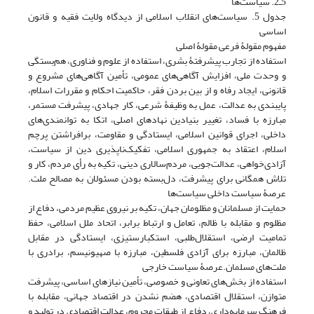
5ـ2. سیاست‌ها
جدول 5. سیاست‌های انقلاب اسلامی از دیدگاه ولایت فقیه و قانون
اساسی
مفهوم مقولۀ فرعی مقولۀ اصلی
استفاده از تجارب پیشرفتۀ بشری، استفاده از علوم و فناوری، هم‌بستگی
و وحدت ملی، افزایش آگاهی‌های عمومی، تأمین آگاهی‌های مشروع و
قانونی، ایجاد رفاه و از بین بردن فقر، حاکمیت احکام و مقررات اسلام،
پایبندی به عدالت، عمل به وظیفۀ شرعی، کار جهادی، پیشرفت مستمر،
مبارزه با فساد، تغییر بنیادین نهادهای اصلی، اتکا به توانمندی‌های
داخلی، اجرای قوانین اسلامی، ایستادگی و مقاومت، برافراشتن پرچم
اسلام، اعتقاد به جمهوری اسلامی، تفکیک‌ناپذیری دین از سیاست،
آزادی‌خواهی، عدالت‌جویی، مردم‌سالاری دینی، تکیه به رأی مردم، کار و
تلاش همگانی برای پیشرفت، دل‌بسته بودن مسئولان به مصالح ملت.
عرصۀ سیاست داخلی سیاست‌ها
حمایت از مسلمانان و مظلومان جهان، تکیه بر نیروی عظیم مردمی، دفاع از
مظلوم و مقابله با ظالم، تعامل و ارتباط برابر، اتحاد ملل اسلامی، حفظ
تمامیت ارضی، استقلال‌طلبی، استکبارستیزی، ایستادگی در مقابل
ظالمان، مبارزه برای آزادی فلسطین، مبارزه با صهیونیسم، برادری با
ملت‌های مسلمان.عرصۀ سیاست خارجی
استفاده از بخش‌های تعاونی و خصوصی، تأمین نیازهای اساسی، پیشرفت
متوازن، استقلال اقتصادی، هضم نشدن در اقتصاد جهانی، مقابله با
فرهنگ سرمایه‌داری، دفاع از طبقات محروم، عدالت اقتصادی در تولید و