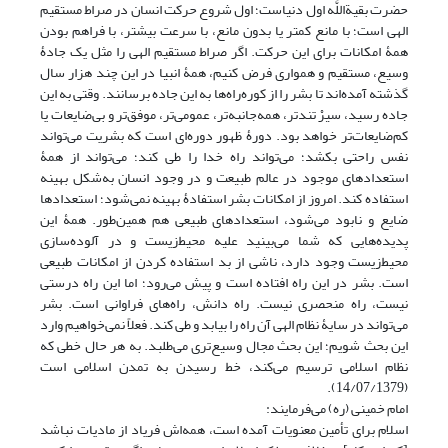
حضرت بقیةاللَّه اول دنیاست؛ اول شروع حرکت انسان در صراط مستقیم
الهی است؛ با مانع کمتر یا بدون مانع، با سرعت بیشتر، با فراهم بودن
همۀ امکانات برای این حرکت. اگر صراط مستقیم الهی را مثل یک جادۀ
وسیع، مستقیم و همواری فرض کنیم، همۀ انبیا در این چند هزار سال
گذشته آمده‌اند تا بشر را از کوره‌راه‌ها به این جاده برسانند. وقتی به این
جاده رسید، سیرْ تندتر، همه‌جانبه‌تر، عمومی‌تر، موفق‌تر و بی‌ضایعات یا
کم‌ضایعات‌تر خواهد بود. دورۀ ظهور دوره‌ای است که بشریت می‌تواند
نفس راحتی بکشد؛ می‌تواند راه خدا را طی کند؛ می‌تواند از همۀ
استعدادهای موجود در عالم طبیعت و در وجود انسان به‌شکل بهینه
استفاده کند. امروز از امکانات بشر استفادۀ بهینه نمی‌شود؛ استعدادها
ضایع و نابود می‌شود، استعدادهای طبیعی هم همین‌طور. همۀ این
پدیده‌هایی که شما می‌بینید علیه محیط‌زیست و در آلوده‌سازی
محیط‌زیست وجود دارد، ناشی از بد استفاده کردن از امکانات طبیعی
است. بشر در این راه افتاده است و پیش می‌رود؛ اما این راه درستی
نیست، راه منحصری نیست. راه دانش، را‌ه‌های فراوانی است. بشر
می‌تواند در سایۀ نظام الهی آن راه را بیابد و طی کند. فعلاً نمی‌خواهیم وارد
این بحث شویم؛ این بحث مجال وسیع‌تری می‌طلبد. به ‌هر حال خطی که
نظام اسلامی ترسیم می‌کند، خط رسیدن به تمدن اسلامی است
(14/07/1379).
امام خمینی (ره) می‌فرمایند:
اسلام برای تأمین معنویات آمده است، همه‌اش فریاد از مادیات نباشد