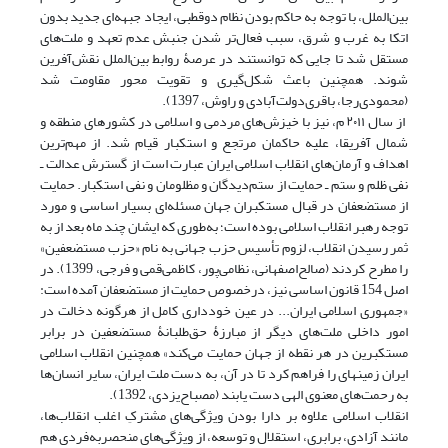
بین‌الملل، با توجه به حاکم بودن نظام دوقطبی، ایجاد جبهه‌ای جدید بدون
اتکا به غرب و شرق، سبب فعال‌تر شدن جنبش عدم تعهد و ملت‌های
مستقل شد تا جایی که توانستند در عرصۀ روابط بین‌الملل نقش‌آفرین
شوند. همچنین باعث شکل‌گیری و تقویت محور مقاومت شد
(محمودی‌رجا، باقری‌دولت‌آبادی و راوش، 1397).
از سال ۲۰۱۱ م، نیز با خیزش‌های مردمی و اسلامی در کشورهای منطقه و
شمال آفریقا، علیه حاکمان مرتجع و استکبار قیام شد. از مهم‌ترین
اهداف و آرمان‌های انقلاب اسلامی ایران عبارت است از گسترش عدالت ـ
نفی ظلم و ستم ـ حمایت از ستم‌دیدگان و مظلومان و نفی استکبار. حمایت
از مستضعفان در قبال مستکبران جهان مسئله‌ای بسیار اساسی و مورد
توجه رهبر انقلاب اسلامی بوده است؛ به‌طوری که ایشان چند ماه بعد از به
ثمر رسیدن انقلاب، لزوم تأسیس حزب جهانی به نام «حزب مستضعفین»
را مطرح کردند (صالح‌اصفهانی، نظامی‌پور، کاظمی‌قمی و فرجی، 1399). در
اصل 154 قانون اساسی نیز، درخصوص حمایت از مستضعفان آمده است:
«جمهوری اسلامی ایران... در عین خودداری کامل از هرگونه دخالت در
امور داخلی ملت‌های دیگر از مبارزۀ حق‌طلبانۀ مستضعفین در برابر
مستکبرین در هر نقطه از جهان حمایت می‌کند» همچنین انقلاب اسلامی
ایران زمینه‎ای را فراهم کرد تا در آن، به دست ملت ایران، سایر انسان‌ها
به رحمت‌های معنوی الهی دست یابند (مصباح‌یزدی، 1392).
انقلاب اسلامی علاوه بر دارا بودن ویژگی‌های مشترکِ اغلب انقلاب‌ها،
مانند آزادی، برابری، استقلال و توسعه، از ویژگی‌های منحصربه‌‌فردی هم