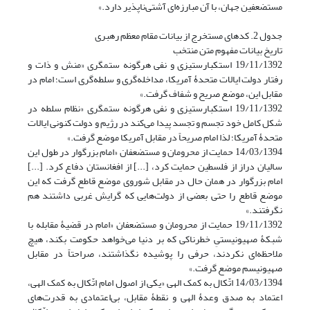
مستضعفین جهان، با آن مبارزه‌ای آشتی‌ناپذیر دارد.»
جدول 2. کدهای مستخرج از بیانات مقام معظم رهبری
تاریخ بیانات مفهوم متن منتخب
19/11/1392 استکبارستیزی و نفی هرگونه ستمگری «منش و ذات و
رفتار دولت ایالات متحدۀ آمریکا، مداخله‌گری و سلطه‌گری است؛ امام در
مقابل این، موضع صریح و شفاف گرفت.»
19/11/1392 استکبارستیزی و نفی هرگونه ستمگری «نظام سلطه در
شکل کامل خود تجسم و تجسد پیدا می‌کند در رژیم و دولت کنونی ایالات
متحدۀ‌ آمریکا؛ لذا امام صریحاً در مقابل آمریکا موضع گرفت.»
14/03/1394 حمایت از محرومان و مستضعفان «امام بزرگوار در طول این
سالیان دراز از فلسطین حمایت کرد، [...] از افغانستان دفاع کرد. [...]
امام بزرگوار در همان حال در مقابل شوروی موضع قاطع گرفت که این
موضع قاطع را حتی بعضی از دولت‌هایی که گرایش غربی داشتند هم
نگرفتند.»
19/11/1392 حمایت از محرومان و مستضعفان «امام در قضیۀ‌ مقابله‌ با
شبکۀ‌ صهیونیستیِ خطرناکی که بر دنیا می‌خواهد حکومت بکند، هیچ
ملاحظه‌ای نکردند، حرفی را پوشیده نگذاشتند، صراحتاً در مقابل
صهیونیسم موضع گرفت.»
14/03/1394 اتّکال به کمک الهی «یکی از اصول امام اتّکال به کمک الهی،
اعتماد به صدق وعدۀ‌ الهی و نقطۀ مقابل، بی‌اعتمادی به قدرت‌های