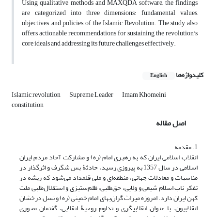
Using qualitative methods and MAXQDA software, the findings
are categorized into three dimensions: fundamental values,
objectives, and policies of the Islamic Revolution. The study also
offers actionable recommendations for sustaining the revolution's
core ideals and addressing its future challenges effectively.
کلیدواژه‌ها
English
Islamic revolution
Supreme Leader
Imam Khomeini
constitution
اصل مقاله
1. مقدمه
انقلاب اسلامی ایران که به رهبری امام (ره) و مشارکت آحاد مردم ایران
اسلامی در سال 1357 به پیروزی رسید، حادثۀ بس شگرف و اثرگذار در
مناسبات و معادلات جهانی، منطقه‌ای و ملی قلمداد می‌شود که ریشه در
تفکر ناب اسلام شیعی و ولایی، حق‌طلبی، ظلم‌ستیزی و استقلال‌طلبی ملت
کهن ایران دارد. امروزه میراث گران‌بهای امام خمینی (ره) و نسل درخشان
انقلابیون، با عنوان انقلابیگری و تداوم روحیۀ انقلابی، گفتمان محوری