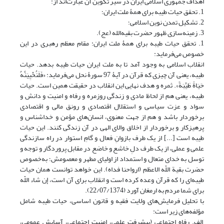
اهداف جمهوری اسلامی ایران در سیر تکوین آن عبارت‌اند از:
1. تحقق حیات طیبه برای همۀ ملت ایران؛
2. تشکیل تمدن نوین اسلامی؛
3. زمینه‌سازی ظهور حضرت بقیه‌الله (عج).
1. تحقق حیات طیبه برای همۀ ملت ایران: مقام معظم رهبری در این
خصوص می‌فرماید:
انقلاب اسلامی به وجود آمد تا به ملت ایران حیات طیبه بدهد. حیات
طیبه، یعنی آن چیزی که قرآن در آیۀ 97 سورۀ نحل می‌فرماید: «فَلَنُحْیِیَنَّهُ
حَیَاةً طَیِّبَةً». ثمره و هدف نهایی این انقلاب در حقیقت همین است. حیات
طیبه، یعنی هم از لحاظ مادی و زندگی روزمره و رفاه و امنیت و دانش و
سواد و عزت سیاسی و استقلال اقتصادی و رونق مالی و اقتصادی
برخوردار باشد و هم از جهت معنوی، انسان‌های مؤمن و خداشناس و
پرهیزکار و برخوردار از اخلاق والای الهی در آن زندگی کنند. این حیات
طیبه است [...] از یک طرف بازوانِ فعال و گامِ استوار در راه سازندگی
علمی و عملی، از یک طرف دلِ خاشع و خاضع در مقابل پروردگار و توجه و
توسل به خدای متعال و استمداد از اولیای مطهر و معصومش؛ به‌خصوص
حضرت بقیة‌ اللّه الاعظم‌ (ارواحنا فداه). این خواهد توانست همان حیات
طیبه‌ای را که قرآن وعده کرده است و انقلاب برای آن است، إن شاء اللّه
برای شما مردم به ارمغان آورد (22/07/1374).
با تحلیل فرمایش‌های ولایت فقیه و قانون اساسی، حیات طیبه شامل
مؤلفه‌های زیر است:
الف. رفاه اجتماعی (پیشرفت علمی، امنیت اجتماعی، آسایش عمومی،