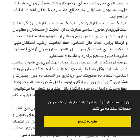
مردم‌سالاری دینی، تکیه به رأی مردم، کار و تلاش همگانی برای پیشرفت،
دل‌بسته بودن مسئولان به مصالح ملت، زمینۀ تحقق اهداف انقلاب
فراهم آید.
عرصۀ سیاست خارجى: در عرصۀ سیاست خارجی رویکردها و
جهت‌گیری‌های قانون اساسی عبارت‌اند از: حمایت از مسلمانان و مظلومان
جهان، تکیه بر نیروی عظیم مردمی، دفاع از مظلوم و مقابله با ظالم، تعامل
و ارتباط برابر، اتحاد ملل اسلامی، حفظ تمامیت ارضی، استقلال‌طلبی،
استکبارستیزی، ایستادگی در مقابل ظالمان، مبارزه برای آزادی فلسطین،
مبارزه با صهیونیسم و برادری با ملت‌های مسلمان.
عرصۀ فرهنگ: در این عرصه، رویکردها و جهت‌گیری‌های قانون اساسی
عبارت‌اند از: توکل به خدا، پایبندی به ولایت فقیه، حاکمیت ارزش‌های
اسلامی، اعتقاد به معنویت، نفی ریاکاری در تمسک به دین، بصیرت و
هشیاری، آموزش‌وپرورش رایگان، اولویت قایل شدن به اصالت خانواده،
حفظ وحدت و ایمان، روحیه و انگیزۀ بالا، اعتقاد به شعار «ما می‌توانیم»،
امید به آینده، مبارزه با ترویج فساد و فحشا، دفاع قاطع از اخلاق و احکام
اسلامی، نفی جمود و تحجر و نفی فرهنگ اباحه‌گری غربی.
این وب سایت از کوکی ها برای اطمینان از ارائه بهترین
عرصۀ اقتصاد: در عرصۀ اقتصاد رویکردها و جهت‌گیری‌های قانون
خدمات استفاده می کند.
اساسی عبارت‌اند از: تأمین نیازهای اساسی از محل بخش‌های تعاونی و
خصوصی، پیشرفت متوازن، استقلال اقتصادی، هضم نشدن در اقتصاد
متوجه شدم
جهانی، مقابله با فرهنگ سرمایه‌داری، دفاع از طبقات محروم، عدالت
اقتصادی در تولید و توزیع، تکیه به خودکفایی و تکیه بر اقتصاد ملی.