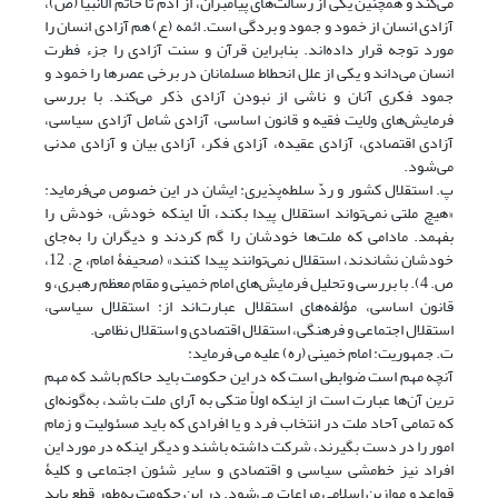
می‌کند و همچنین یکی از رسالت‌های پیامبران، از آدم تا خاتم الانبیا (ص)،
آزادی انسان از خمود و جمود و بردگی است. ائمه (ع) هم آزادی انسان را
مورد توجه قرار داده‌اند. بنابراین قرآن و سنت آزادی را جزء فطرت
انسان می‌داند و یکی از علل انحطاط مسلمانان در برخی عصرها را خمود و
جمود فکری آنان و ناشی از نبودن آزادی ذکر می‌کند. با بررسی
فرمایش‌های ولایت فقیه و قانون اساسی، آزادی شامل آزادی سیاسی،
آزادی اقتصادی، آزادی عقیده، آزادی فکر، آزادی بیان و آزادی مدنی
می‌شود.
پ. استقلال کشور و ردّ سلطه‌پذیری: ایشان در این خصوص می‌فرماید:
«هیچ ملتى نمی‌‏تواند استقلال پیدا بکند، الّا اینکه‏ خودش‏، خودش را
بفهمد. مادامى که ملت‌ها خودشان را گم کردند و دیگران را به‌جاى
خودشان نشاندند، استقلال نمی‌‏توانند پیدا کنند» (صحیفۀ امام، ج. 12،
ص. 4). با بررسی و تحلیل فرمایش‌های امام خمینی و مقام معظم رهبری، و
قانون اساسی، مؤلفه‌های استقلال عبارت‌اند از: استقلال سیاسی،
استقلال اجتماعی و فرهنگی، استقلال اقتصادی و استقلال نظامی.
ت. جمهوریت: امام خمینی (ره) علیه می فرماید:
آنچه مهم است ضوابطی است که در این حکومت باید حاکم باشد که مهم
ترین آن‌ها عبارت است از اینکه اولاً متکی به آرای ملت باشد، به‌گونه‌ای
که تمامی آحاد ملت در انتخاب فرد و یا افرادی که باید مسئولیت و زمام
امور را در دست بگیرند، شرکت داشته باشند و دیگر اینکه در مورد این
افراد نیز خط‌مشی سیاسی و اقتصادی و سایر شئون اجتماعی و کلیۀ
قواعد و موازین اسلامی مراعات می‌شود. در این حکومت به‌طور قطع باید