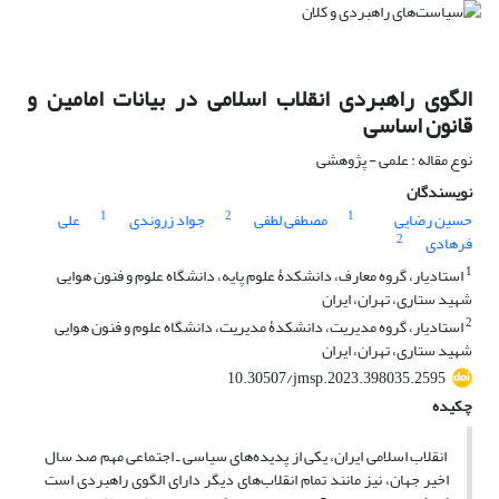
الگوی راهبردی انقلاب اسلامی در بیانات امامین و
قانون اساسی
نوع مقاله : علمی - پژوهشی
نویسندگان
1
2
1
حسین رضایی
مصطفی لطفی
جواد زروندی
علی
2
فرهادی
1
استادیار، گروه معارف، دانشکدۀ علوم پایه، دانشگاه علوم و فنون هوایی
شهید ستاری، تهران، ایران
2
استادیار، گروه مدیریت، دانشکدۀ مدیریت، دانشگاه علوم و فنون هوایی
شهید ستاری، تهران، ایران
10.30507/jmsp.2023.398035.2595
چکیده
انقلاب اسلامی ایران، یکی از پدیده‌های سیاسی ـ اجتماعی مهم صد سال
اخیر جهان، نیز مانند تمام انقلاب‌های دیگر دارای الگوی راهبردی است