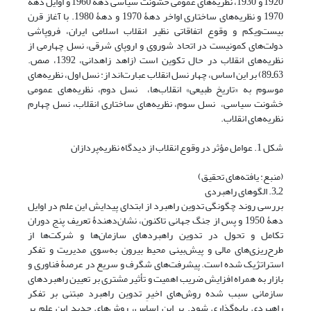
1920 و 1930، نظریه‌های عمومی خشونت سیاسی دهۀ 1960 و اوایل دهۀ
1970 و نظریه‌های ساختاری اواخر دهۀ 1970 و دهۀ 1980. با آغاز قرن
بیست‌ویکم و وقوع اتفاقاتی نظیر انقلاب اسلامی ایران، فروپاشی
دولت‌های کمونیست در اتحاد شوروی و اروپای شرقی، نسل چهارمی از
نظریه‌های انقلاب در حال تکوین است (زاهد زاهدانی، 1392، صص.
63ـ89) بر این اساس، چهار نسل انقلاب عبارت‌اند از: نسل اول، نظریه‌های
موسوم به «تاریخ طبیعی» انقلاب‌ها، نسل دوم، نظریه‌های عمومی
خشونت سیاسی، نسل سوم، نظریه‌های ساختاری انقلاب، نسل چهارم
نظریه‌های انقلاب.
شکل 1. عوامل مؤثر در وقوع انقلاب از دیدگاه نظریه‌پردازان
(منبع: یافته‌های تحقیق)
2ـ3. الگوهای راهبردی
بررسی روند چگونگی تدوین راهبرد از ابتدای پیدایش این علم در اوایل
دهۀ 1950 و پس از جنگ جهانی تاکنون، نشان‌دهندۀ تعریف پنج دوران
تکامل و تحول در تدوین راهبردهای سازمان‌ها و شرکت‌ها از
طرح‌ریزی‌های مالی و پیش‌بینی محیط بیرون به‌سوی مدیریت و تفکر
استراتژیک شده است. پیشرفت‌های شگرف و سریع در عرصۀ فناوری و
بازار به همراه افزایش ضریب اهمیت و تأثیر مشتری بر تعیین راهبردهای
سازمانی سبب شده روش‌های اخیرِ تدوین راهبرد مبتنی بر تفکر
راهبردی پایه‌گذاری شود. بر این اساس، روش‌های جدید این علم بر