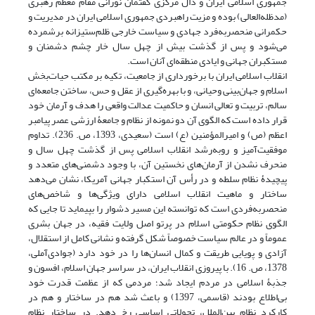
جمهوری اسلامی ایران و دال مرکزی گفتمان نورانی مقام معظم رهبری
(مدظله‌العالی) بوده و مزیت راهبردی جمهوری اسلامی ایران در مدیریت و
حکمرانی منحصر‌به‌فرد جهادی و سیاست خارجی ظلم‌ستیزانه برشمرده
می‌شود و پس از گذشت بیش از چهل سال خار چشم دشمنان و
مستکبران جهانی و ایادی منطقه‌ای آنان است.
انقلاب اسلامی ایران با برخورداری از جامعیت، تکیه ‌بر مکتب حیات‌بخش
اسلام و جهان‌بینی وحیانی، و با بهره‌گیری از عقل و حس، ساختن جامعه‌ای
سالم، تربیت و تعالی انسان و حاکمیت عدالت واقعی را هدف و آرمان خود
قرار داده است که الگوی آن دو نمونه از نظام و جامعۀ ارزشی عصر پیامبر
اعظم (ص) و امیرالمؤمنین (ع) است (سعیدی، 1393، ص. 236). تداوم
موفقیت‌آمیز و رو‌به‌رشد انقلاب اسلامی پس از گذشت چهل سال و
منحرف نشدن از آرمان‌های نخستین آن، با وجود دشمنی‌های متعدد و
پیچیدۀ نظام سلطه و در رأس آن استکبار جهانی آمریکا، نشان می‌دهد
ساختار و ماهیت انقلاب اسلامی دارای ویژگی‌ها و شاخص‌های
منحصربه‌فردی است که توانسته این مسیر دشوار را بپیماید تا جایی که
الگوی نظام حکومتی اسلام در پرتو اصل ولایت ‌فقیه،‌ در جهان بشری
عموماً و در عالم سیاست خصوصاً شکل ‌گرفته و نشانی کامل از استقلال،‌
آزادی و پویایی طریقت و کمال انسان‌ها را در خود دارد (جوادی‌آملی،
1378، ص. 16). با پیروزی انقلاب ایران، در سراسر جهان اسلام، افسون و
جذبۀ اسلامی در مردم ایجاد شد؛ مردمی که از عظمت قدرت خود
بی‌اطلاع بودند (قاسمی، 1397) و باعث شد هم در ساختار و هم در
کارکرد نظام بین‌الملل، تحولاتی اساسی رخ دهد. در ساختار نظام