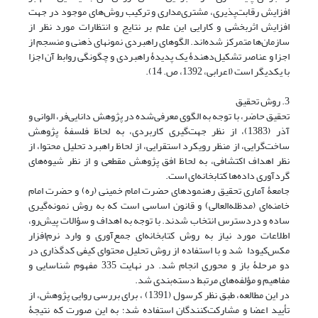
افزایش رقابت‌پذیری، مشتری‌مداری و ترکیب روش‌های موجود در جهت
افزایش اثربخشی و کارایی این علم بر نتایج و انتظارات مورد نظر از
سازمان‌ها متمرکز شده‌‌اند. الگوهای راهبردی نمونه‏ای ذهنی و منسجم از
اجزا و عناصر تشکیل‌دهندۀ یک پدیدۀ راهبردی و چگونگی روابط آن اجزا
با یکدیگر است (اعرابی، 1392، ص. 14).
3. روش تحقیق
تحقیق حاضر، با توجه به الگوی معرفی‌شده در پژوهش دانایی‌فر، الوانی و
آذر (1383)، از نظر جهت‌گیری کاربردی، به لحاظ فلسفۀ پژوهش
ساخت‌گرایی، از منظر رویکرد استقرایی، از لحاظ راهبرد تحلیل محتوا، از
نظر اهداف اکتشافی، به لحاظ افق پژوهش مقطعی و از نظر شیوه‌های
گردآوری داده‌ها کتابخانه‌ای است.
جامعۀ آماری تحقیق رهنمودهای حضرت امام خمینی (ره) و حضرت امام
خامنه‌ای (مدظله‌العالی) و قانون اساسی است که به روش نمونه‌گیری
ساده و دردسترس انتخاب شدند. با توجه به اهداف‌ و سؤالات پیش‌رو،
اطلاعات مورد نیاز به روش کتابخانه‌ای جمع‌آوری و وارد نرم‌افزار
مکس‌کیودا شد و با استفاده از روش تحلیل محتوای کیفی کدگذاری در
دو مرحلۀ باز و محوری انجام‌ شد. در نهایت 335 مفهوم شناسایی و
مفاهیم و مؤلفه‌های مرتبط دسته‌بندی شد.
در این مطالعه، طبق نظر کرسول (1391) ، برای بررسی روایی پژوهش، از
تأیید اعضا و مشارکت‌کنندگان استفاده شد؛ به این ‌صورت که نتیجۀ