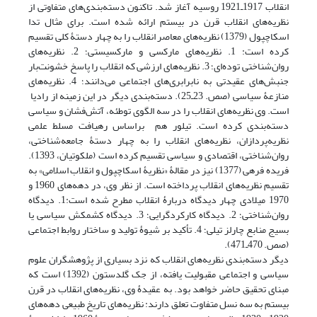
انقلاب 1917ـ1921 روسیه آغاز شد. تاکنون دسته‌بندی‌های متفاوتی از
نظریه‌های انقلاب قرن در بیستم ارائه شده است. برای مثال تدا
اسکاچپول (1379) نظریه‌های معاصر انقلاب را به چهار دستۀ کلی تقسیم‌
کرده است: 1. نظریه‌های مارکسی و مارکسیستی؛ 2. نظریه‌های
روان‌شناختی توده‌ای؛ 3. نظریه‌های ارزشی که انقلاب را پاسخ خشونت‌بار
جنبش‌های عقیدتی به نابرابری‌های اجتماعی می‌دانند؛ 4. نظریه‌های
منازعۀ سیاسی (صص. 23ـ25). دسته‌بندی دیگر در این زمینه از رادیا
است. وی نظریه‌های انقلاب را در سه الگوی توطئه، آتش‌فشان و سیاسی
دسته‌بندی کرده است. تیلور هم براساس رهیافت مسلط علمی
نظریه‌پردازان، نظریه‌های انقلاب را به چهار دستۀ جامعه‌شناختی،
روان‌شناختی، اقتصادی و سیاسی تقسیم کرده است (ملکوتیان، 1393).
فریده فرهی (1377) نیز در مقالۀ «نظریۀ اسکاچپول و انقلاب اسلامی» به
تقسیم‌ نظریه‌های انقلاب پرداخته است. از نظر وی، در دهه‌های 1960 و
1970 میلادی چهار دیدگاه دربارۀ انقلاب مطرح شده است:1. دیدگاه
روان‌شناختی؛ 2. دیدگاه کارکردگرایی؛ 3. دیدگاه کشمکش سیاسی یا
بسیج منابع چارلز تیلی؛ 4. تأکید بر شیوۀ تولید و ساختار روابط اجتماعی
(صص. 470ـ471).
دیگر دسته‌بندی نظریه‌های انقلاب که نزد بسیاری از پژوهشگران علوم
سیاسی و اجتماعی مقبولیت یافته، از جک گلدستون (1392) است که
مبنای تحقیق حاضر خواهد بود. به عقیدۀ وی، نظریه‌های انقلاب در قرن
بیستم به سه نسل متفاوت تعلق دارند: نظریه‌های تاریخ طبیعی دهه‌های