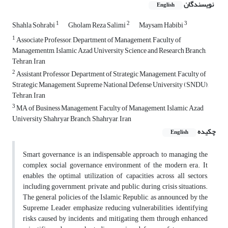
نویسندگان
English
1
2
3
Shahla Sohrabi
Gholam Reza Salimi
Maysam Habibi
1
Associate Professor, Department of Management, Faculty of
Managementm, Islamic Azad University Science and Research Branch,
Tehran, Iran
2
Assistant Professor, Department of Strategic Management, Faculty of
Strategic Management, Supreme National Defense University (SNDU),
Tehran, Iran
3
MA of Business Management, Faculty of Management, Islamic Azad
University Shahryar Branch, Shahryar, Iran
چکیده
English
Smart governance is an indispensable approach to managing the
complex social governance environment of the modern era. It
enables the optimal utilization of capacities across all sectors,
including government, private, and public, during crisis situations.
The general policies of the Islamic Republic, as announced by the
Supreme Leader, emphasize reducing vulnerabilities, identifying
risks caused by incidents, and mitigating them through enhanced