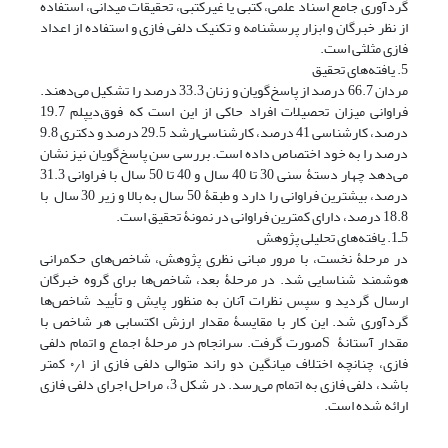
گرد‌آوری جامع اسناد علمی، کتبی یا غیرکتبی، تحقیقات میدانی، استفاده
از نظر خبرگان و ابزار پرسشنامه و تکنیک دلفی فازی و استفاده از اعداد
فازی مثلثی است.
5. یافته‌های تحقیق
مردان 66.7 درصد از پاسخ‌گویان و زنان 33.3 درصد را تشکیل می‌دهند.
فراوانی میزان تحصیلات افراد حاکی از این است که فوق‌دیپلم 19.7
درصد، کارشناسی 41 درصد، کارشناسی‌ارشد 29.5 درصد و دکتری 9.8
درصد را به خود اختصاص داده ‌است. بررسی سن پاسخ‌گویان نیز نشان
می‌دهد چهار دستۀ سنی 30 تا 40 سال و 40 تا 50 سال با فراوانی 31.3
درصد، بیشترین فراوانی را دارد و طبقۀ 50 سال به بالا و زیر 30 سال با
18.8 درصد، دارای کمترین فراوانی در نمونۀ تحقیق است.
5ـ1. یافته‌های تحلیلی پژوهش
در مرحلۀ نخست، با مرور مبانی نظری پژوهش، شاخص‌های حکمرانی
هوشمند شناسایی شد. در مرحلۀ بعد، شاخص‌ها برای گروه خبرگان
ارسال گردید و سپس نظرات آنان به منظور پایش و تأیید شاخص‌ها
گردآوری شد. این کار با مقایسۀ مقدار ارزش اکتسابی هر شاخص با
مقدار آستانۀ Sصورت گرفت. سرانجام در مرحلۀ اجماع و اتمام دلفی
فازی، چنانچه اختلاف میانگین دو راند متوالی دلفی فازی از ۰٫۱ کمتر
باشد، دلفی فازی به اتمام می‌رسد. در شکل 3، مراحل اجرای دلفی فازی
ارائه شده است.