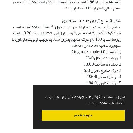
متغیرها بیشتر از 1.96 است و بدین معناست که رابطۀ به‌دست‌آمده در
سطح خطای کمتر از 0.05 معنا‌دار است.
شکل 6. نتایج آزمون معادلات ساختاری
نتایج اولویت‌بندی معیارها نیز در جدول 6 نشان داده شده است.
همان‌گونه که مشاهده می‌شود، ارزیابی تکنیکال با 0.26، ایجاد
زیرساخت با 0.189 و درک صحیح بحران 0.15 به‌ترتیب اولویت‌های اول تا
سوم را به خود اختصاص داده‌اند.
رتبه معیار Original Sample (O)
1 ارزیابی تکنیکال 26/0
2 ایجاد زیرساخت 189/0
3 درک صحیح بحران 15/0
4 عوامل انسانی 196/0
5 عوامل فناوری 184/0
6 مدیریت و سیاست 189/0
7 پاسخ‌گویی 139/0
این وب سایت از کوکی ها برای اطمینان از ارائه بهترین
جدول 6. اولویت‌بندی معیارها
خدمات استفاده می کند.
متوجه شدم