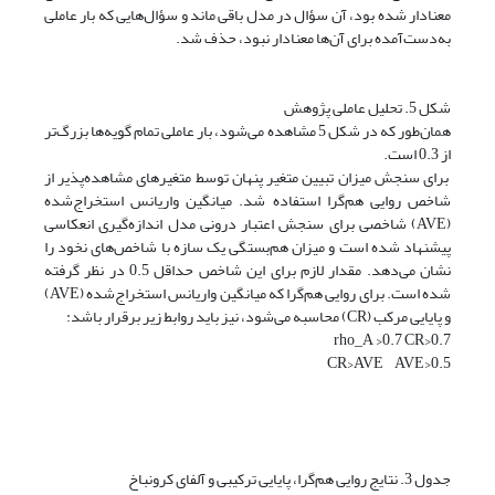
معنا‌دار شده بود، آن سؤال در مدل باقی ماند و سؤال‌هایی که بار عاملی
به‌دست‌آمده برای آن‌ها معنا‌دار نبود، حذف شد.
شکل 5. تحلیل عاملی پژوهش
همان‌طور که در شکل 5 مشاهده می‌شود، بار عاملی تمام گویه‌ها بزرگ‌تر
از 0.3 است.
برای سنجش میزان تبیین متغیر پنهان توسط متغیرهای مشاهده‌پذیر از
شاخص روایی هم‌گرا استفاده شد. میانگین واریانس استخراج‌شده
(AVE) شاخصی برای سنجش اعتبار درونی مدل اندازه‌گیری انعکاسی
پیشنهاد شده است و میزان هم‌بستگی یک سازه با شاخص‌های نخود را
نشان می‌دهد. مقدار لازم برای این شاخص حداقل 0.5 در نظر گرفته
شده است. برای روایی هم‌گرا که میانگین واریانس استخراج‌شده (AVE)
و پایایی مرکب (CR) محاسبه می‌شود، نیز باید روابط زیر برقرار باشد:
rho_A >0.7 CR>0.7
CR>AVE AVE>0.5
جدول 3. نتایج روایی هم‌گرا، پایایی ترکیبی و آلفای کرونباخ