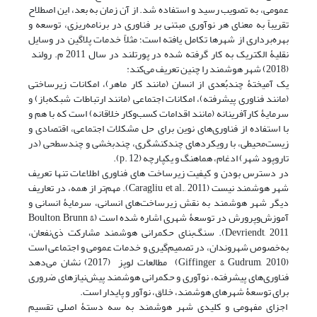
عمومی، به تصویب رسید و استفاده شد. از آن زمان به بعد، این اصطلاح
تقریباً به معنای هر نوآوری مبتنی بر فناوری در برنامه‌ریزی، توسعه و
بهره‌برداری از شهرها تکامل یافته است؛ مثلاً خدمات پلاگین در وسایل
نقلیۀ الکتریک به کار گرفته شده در پورتلند در سال 2011 م. رولند
(2018) شهر هوشمند را چنین تعریف می‌کند:
یک آمیختۀ چندبُعدی از انسان (مانند کار ماهر)، امکانات زیرساختی
(مانند فناوری پیشرفته)، امکانات اجتماعی (مانند ارتباطات شبکه‌باز) و
سرمایۀ کارآفرینانه (مانند اقدامات کسب‌وکار خلاقانه) است که با هم و
با استفاده از فناوری‌های نوین برای حل مشکلات اجتماعی، اقتصادی و
زیست‌محیطی، با رویکردهای چندکنشگری، چندبخشی و چندسطحی (در
تاروپود شهر) ادغام، هماهنگ و یکپارچه (p. 12).
در دسترس بودن و کیفیت زیرساخت های فناوری اطلاعات تنها تعریف
شهر هوشمند نیست (Caragliu et al., 2011). مهم‌تر از همه، در تعاریف
دیگر شهر هوشمند به نقش زیرساخت‌های انسانی، سرمایۀ انسانی و
آموزش‌وپرورش در توسعۀ شهری اشاره شده است (Boulton, Brunn &
Devriendt, 2011). سنگ‌بنای حکمرانی هوشمند مشارکت ذی‌نفعان،
به‌خصوص شهروندان، در تصمیم‌گیری و خدمات عمومی و اجتماعی است
(Giffinger & Gudrum, 2010) مطالعات لوپز (2017) نشان می‌دهد
فناوری‌های پیشرفته، نوآوری و حکمرانی هوشمند پیش‌نیازهای ضروری
برای توسعۀ شهرهای هوشمند، خلاق، نوآور و پایدار است.
اجزای مفهومی و کلیدی شهر هوشمند به سه دستۀ اصلی تقسیم