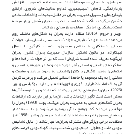
غیرعامل، به معنای مجموعه‌اقدامات غیرمسلحانه که موجب افزایش
بازدارندگی، کاهش آسیب‌پذیری، تداوم فعالیت‌های ضروری، ارتقای
پایداری ملی و تسهیل مدیریت بحران در مقابل تهدیدات و اقدامات نظامی
دشمن می‌گردد، تأکید شده است. مدیریت بحران شامل چهار مرحله
است: پیشگیری، آمادگی، مقابله، و بازسازی و بازتوانی.
وینر و جروم (2016) اعتقاد دارند بحران به شکل‌های مختلف روی
می‌دهد؛ مانند حوادث طبیعی، حوادث دست‌ساز/ انسان‌ساز، حوادث
محیطی، دستکاری یا بدنامی محصول، اعتصاب کارگری یا اعمال
تبهکارانه. در قانون تشکیل سازمان مدیریت بحران کشور، بحران
این‌گونه تعریف شده است: شرایطی است که بر اثر حوادث، رخدادها و
عملکردهای طبیعی و انسانی (جز موارد موضوعه در حوزه‌های امنیتی و
اجتماعی) به‌طور ناگهانی یا کنترل‌ناشدنی به وجود می‌آید و مشقت و
سختی را به یک مجموعه یا جامعۀ انسانی تحمیل می‌کند و برطرف کردن
آن به اقدامات اضطراری، فوری و فوق‌العاده نیاز دارد. بوکهلتس و نور
(2023) بحران را سازه‌های ارتباطی می‌دانند که دامنه و جهت توسعۀ آن‌ها
ممکن است تحت تأثیر ارتباطات باشد. آن‌ها بر این باورند که ارتباطات
بحران کمک‌های مهمی به مدیریت بحران می‌کند. بوث (1993) بحران را
موقعیتی می‌داند که جوامع با آن روبه‌رو می‌شوند و با استفاده از
رویه‌های معمول قادر به مقابله با آن نیستند. پیرسون و کلیر (1998) نیز
معتقدند برخی ویژگی‌های مشترک بحران‌ها عبارت‌اند از: قابل تشخیص
نبودن علت و معلول، مبهم بودن شدت تهدید، کوتاه بودن فرصت‌های
زمانی برای نشان دادن واکنش.