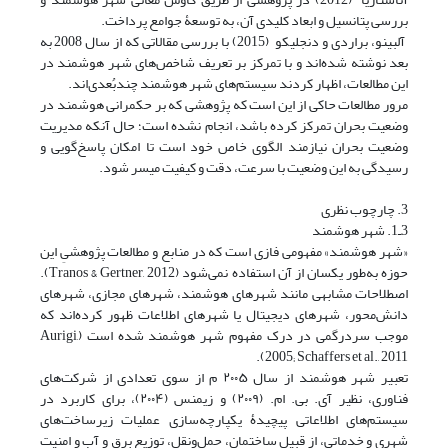
بررسی پتانسیل و ابعاد کلیدی آن، به توسعۀ جوامع پرداخت.
آلبینو، براردی و دنجلیکو (2015) با بررسی مقالاتی که از سال 2008 به
بعد نوشته شده‌اند و با تمرکز بر تعریف شاخص‌های شهر هوشمند در
این مطالعات، اظهار کردند سیستم‌های شهر هوشمند چندبُعدی‌اند.
مرور مطالعات حاکی از این است که پژوهشی که بر حکمرانی هوشمند در
وضعیت بحران تمرکز کرده باشد، انجام نشده است؛ حال آنکه مدیریت
وضعیت بحران نیازمند الگوی خاص خود است تا امکان پاسخ‌گویی و
رسیدگی به این وضعیت با سرعت، دقت و کیفیت میسر شود.
3. چارچوب نظری
3ـ1. شهر هوشمند
«شهر هوشمند» مفهومی فازی است که در منابع و مطالعات پژوهشیِ این
حوزه به‌طور یکسان از آن استفاده نمی‌شود (Tranos & Gertner, 2012).
اصطلاحات مشابهی مانند شهرهای هوشمند، شهرهای مجازی، شهرهای
دانش‌محور، شهرهای دیجیتال یا شهرهای اطلاعات ظهور کرده‌اند که
موجب سردرگمی در درک مفهوم شهر هوشمند شده است (Aurigi,
2005; Schaffers et al., 2011).
تعبیر شهر هوشمند از سال ۲۰۰۵ م از سوی تعدادی از شرکت‌های
فناوری، نظیر آی. بی. ام. (۲۰۰۹) و زیمنس (۲۰۰۴)، برای کاربرد در
سیستم‌های اطلاعاتی پیچیدۀ یکپارچه‌سازی عملیات زیرساخت‌های
شهری و خدماتی، از قبیل ساختمان، حمل‌ونقل، توزیع برق و آب و امنیت