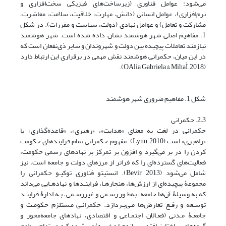
می‌شود: عوامل فناوری (زیرساخت‌های فیزیکی سخت‌افزاری و
نرم‌افزاری)، عوامل انسانی (دانش، مهارت، خلاقیت، سلامت، معاشرت،
مشارکت و تعامل) و عوامل نهادی (دولت، سیاست و مقررات). در شکل
1، مفاهیم اصلی شهر هوشمند نشان داده شده است. شهر هوشمند
نیازمند تعاملات پیچیده بین دولت و شهروندان و سایر ذی‌نفعان است که
در این میان، حکمرانی هوشمند نقش مهمی در برقراری این ارتباط دارد
(OAlia Gabriela & MihaÌ, 2018).
شکل 1. مفاهیم ضروری شهر هوشمند
3ـ2. حکمرانی
حکمرانی در لغت به معنای «هدایت»، «رهبری»، «قاعده‌گذاری» یا
«راهبری» است (Lynn, 2010). مفهوم حکمرانی تمام فرایندهای حکومت
کردن را در بر می‌گیرد و افزون بر تمرکز بر نهادهای رسمی حکومت،
فعالیت‌های گسترده‌ای را که فراتر از مرزهای دولت و جامعه است، نیز
شامل می‌شود (Bevir, 2013). انستیتو فناوری توکیـو حکمرانی را
مجموعۀ پیچیده‌ای از ارزش‌ها، هنجارهـا، فراینـدها و نهادهـایی می‌داند
که به وسیلۀ آن‌ها جامعه، به‌طـور رسـمی و غیررسـمی، بـه ادارۀ فراینـد
توسـعه و رفـع تعارض‌ها مـی‌پـردازد. حکمرانـی مـستلزم حکومـت و
جامعـۀ مـدنی (فعـالان اجتمـاعی و اقتصادی، نهادهای جامعه‌محور و
گروه‌های ساختارنیافته، رسانه‌هـا و غیـره) مـی‌شـود کـه در تمام سطوح