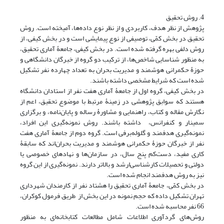
4. روش تحقیق
پژوهش از نظر هدف، کاربردی و از نظر نوع داده‌ها، آمیخته است. روش
تحقیق در بخش کمّی، توصیفی از نوع پیمایشی است و در بخش کیفی، از
روش دلفی بهره گرفته شده است. در بخش کیفی، جامعۀ آماری تحقیق،
به منظور شناسایی شاخص‌ها، از ترکیب دو گروه از خبرگان دانشگاهی و
حوزۀ حکمرانی هوشمند و مدیریت بحران به تعداد چهارده نفر تشکیل
شده است که شرایط مشخصی داشته باشند.
در بخش کیفی، گروه اول از جامعۀ آماری هفت نفر از استادان دانشگاه
هستند که سوابق پژوهشی در زمینۀ مرتبط با موضوع تحقیق، اعم از
نگارش مقاله و کتاب، راهنمایی و مشاورۀ رساله و پایان‌نامه، و برگزاری
سمینار و کنفرانس، داشته باشند. روش نمونه‌گیری این افراد،
نمونه‌گیری هدفمند و گلوله‌برفی است. گروه دوم از جامعۀ آماری هفت
نفر از خبرگان حوزۀ حکمرانی هوشمند و مدیریت بحران‌اند که سابقۀ
کاری مفید، دست‌کم پنج سال، در سازمان‌ها و نهادهای خصوصی یا
دولتی و تحصیلات کارشناسی‌ارشد و بالاتر دارند. نمونه‌گیری از این گروه
نیز به روش هدفمند انجام شده است.
در بخش کمّی، جامعۀ آماری تحقیق را هشتاد نفر از کارمندان شهرداری
تهران تشکیل داده که حجم نمونه در این بخش از طریق فرمول کوکران،
66 نفر محاسبه شده است.
روش‌های گردآوری اطلاعات شامل مطالعات کتابخانه‌ای به منظور