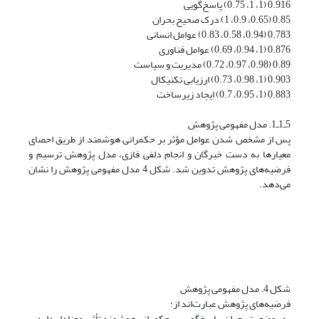
0.916 (1، 1، 0.75) پاسخ‌گویی
0.85 (0.65، 0.9، 1) درک صحیح بحران
0.783 (0.94، 0.58، 0.83) عوامل انسانی
0.876 (1، 0.94، 0.69) عوامل فناوری
0.89 (0.98، 0.97، 0.72) مدیریت و سیاست
0.903 (1، 0.98، 0.73) ارزیابی تکنیکال
0.883 (1، 0.95، 0.7) ایجاد زیرساخت
5ـ1ـ1. مدل مفهومی پژوهش
پس از مشخص شدن عوامل مؤثر بر حکمرانی هوشمند از طریق احصای
معیارها به دست خبرگان و انجام دلفی فازی، مدل پژوهش ترسیم و
فرضیه‌های پژوهش تدوین شد. شکل 4 مدل مفهومی پژوهش را نشان
می‌دهد.
شکل 4. مدل مفهومی پژوهش
فرضیه‌های پژوهش عبارت‌اند از:
ـ در وضعیت بحران، پاسخ‌گویی بر حکمرانی هوشمند تأثیر معنادار دارد.