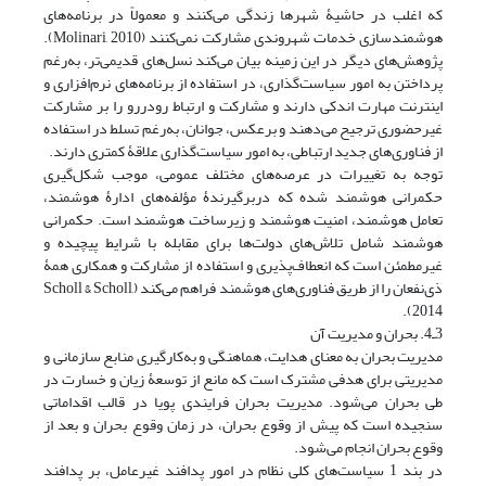
که اغلب در حاشیۀ شهرها زندگی می‌کنند و معمولاً در برنامه‌های
هوشمندسازی خدمات شهروندی مشارکت نمی‌کنند (Molinari, 2010).
پژوهش‌های دیگر در این زمینه بیان می‌کند نسل‌های قدیمی‌تر، به‌رغم
پرداختن به امور سیاست‌گذاری، در استفاده از برنامه‌های نرم‌افزاری و
اینترنت مهارت اندکی دارند و مشارکت و ارتباط رو‌دررو را بر مشارکت
غیرحضوری ترجیح می‌دهند و برعکس، جوانان، به‌رغم تسلط در استفاده
از فناوری‌های جدید ارتباطی، به امور سیاست‌گذاری علاقۀ کمتری دارند.
توجه به تغییرات در عرصه‌های مختلف عمومی، موجب شکل‌گیری
حکمرانی هوشمند شده که دربرگیرندۀ مؤلفه‌های ادارۀ هوشمند،
تعامل هوشمند، امنیت هوشمند و زیرساخت هوشمند است. حکمرانی
هوشمند شامل تلاش‌های دولت‌ها برای مقابله با شرایط پیچیده و
غیرمطمئن است که انعطاف‌پذیری و استفاده از مشارکت و همکاری همۀ
ذی‌نفعان را از طریق فناوری‌های هوشمند فراهم می‌کند (Scholl & Scholl,
2014).
3ـ4. بحران و مدیریت آن
مدیریت بحران به معنای هدایت، هماهنگی و به‌کارگیری منابع سازمانی و
مدیریتی برای هدفی مشترک است که مانع از توسعۀ زیان و خسارت در
طی بحران می‌شود. مدیریت بحران فرایندی پویا در قالب اقداماتی
سنجیده است که پیش از وقوع بحران، در زمان وقوع بحران و بعد از
وقوع بحران انجام می‌شود.
در بند 1 سیاست‌های کلی نظام در امور پدافند غیرعامل، بر پدافند