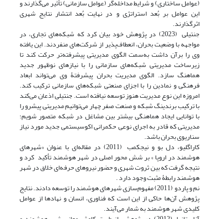
(عوامل ساختاری) و شرایط مداخله‌گر (عوامل سازمانی) تأثیر می‌گذارند و
این عوامل بر بُعد استراتژی و در نهایت بُعد انتشار نتایج شهری
اثرگذارند.
جنتیلی (2023) در پژوهش خود بیان کرد که شبکه‌های تجاری، در
مواجهه با وضعیت بحران، انعطاف‌پذیر از شرکت‌های منفردند. این یافته
وی را برآن داشت به‌سمت الگوی مدیریتی پیشرفته‌تر حرکت کند تا
زیرساخت مدیریتی شبکه‌های سازمانی را با نیازهای نوظهور جدید
هماهنگ سازد. الگوی مدیریت بحران پیشرفتۀ وی می‌تواند ابعاد
فرهنگی و نمادین را با اجزای صنعتی شبکه‌های سازمانی ترکیب کند.
امروزه این نوع مدیریت هنوز توسعه نیافته است. جنتیلی اذعان می‌کند
با ترکیب برندینگ شبکه و صنعت صفر چهار می‌توانیم مدیریتی پیشرو را
با توانایی ایجاد هماهنگی بیشتر بین مشاغل در شبکه متصور شویم؛
مدیریتی که قادر به اجرای نوعی حکمرانی اکوسیستمی جدید مورد نیاز
سناریوی بحران باشد.
کاراگلیو، دل ‌بو و نیجکمب (2011) در مقاله‌ای با عنوان «شهرهای
هوشمند در اروپا » بر شش محور اصلی در شهر هوشمند تأکید کرد و
نتیجه‌ گرفت که بین ثروت شهری و حضور نیروهای حرفه‌ای خلاق در شهر
هوشمند رابطۀ مثبت وجود دارد .
نم و پاردو (2011) مفهوم‌سازی شهرهای هوشمند را توسعه دادند. نتایج
پژوهش آن‌ها حاکی از این است که فناوری، انسان و نهادها از عوامل
کلیدی شهر هوشمند به شمار می‌آیند.
آناستازیا (2012) در پژوهشی از طریق کاوش معانی شهر هوشمند و