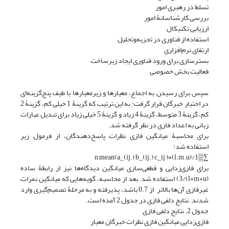
تسلط در رهبری امور
بررسی کارشناسانۀ امور
ارزیابی تکنیکال
استفاده از فناوری در تجزیه‌وتحلیل
ارتقای نرم‌افزاری
بسترسازی برای ورود فناوری ایجاد زیرساخت
فعالیت بخش خصوصی
سپس برای رسیدن به اجماع، معیارها و زیرمعیارها با طیف پنج‌‌گزینه‌ای
در اختیار خبرگان قرار گرفت؛ به این ترتیب که گزینۀ 1 خیلی کم، گزینۀ 2
کم، گزینۀ 3 متوسط، گزینۀ 4 زیاد و گزینۀ 5 خیلی زیاد برای تبدیل عبارات
زبانی به اعداد فازی در نظر گرفته‌ شد.
برای محاسبۀ میانگین فازی نظرات پاسخ‌دهندگان، از فرمول زیر
استفاده شد:
∑▒1/n mean(a_(ij.) b_(ij.) c_ij )=(l.m.u)
برای فازی‌زدایی و قطعی‌سازی میانگین دیدگاه‌ها نیز از رابطۀ ساده
(l+m+u)/3) استفاده شد. بعد از محاسبه، گویه‌هایی که میانگین نمرات
غیرفازی آن‌ها بالاتر از 0.7 باشد، پذیرفته‌ و به مرحلۀ تصمیم‌گیری وارد
شدند. نتایج دلفی فازی در جدول 2 آمده است.
جدول 2. نتایج دلفی فازی
فازی‌زدایی میانگین فازی نظرات خبرگان معیار