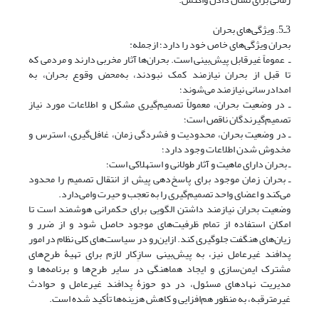
3ـ5. ویژگی‌های بحران
بحران ویژگی‌های خاص خود را دارد؛ ازجمله:
ـ عموماً غیرقابل پیش‌بینی است. بحران‌ها آثار مخربی دارند و مردمی که
تا قبل از بحران نیازمند کمک نبودند، به‌محض وقوع بحران، به
امدادرسانی نیازمند می‌‌شوند؛
ـ در وضعیت بحران، معمولاً تصمیم‌گیری مشکل و اطلاعات مورد نیاز
تصمیم‌گیرندگان ناقص است؛
ـ در وضعیت بحران، محدودیت و فشردگی زمان، غافل‌گیری، استرس و
مخدوش شدن اطلاعات وجود دارد؛
ـ بحران دارای ماهیت و آثار طولانی و استهلاکی است؛
ـ بحران زمان موجود برای پاسخ‌دهی پیش از انتقال تصمیم را محدود
می‌کند و اعضای واحد تصمیم‌گیری را به تعجب و حیرت وامی‌دارد.
وضعیت بحران نیازمند داشتن الگویی برای حکمرانی هوشمند است تا
امکان استفاده از تمام ظرفیت‌های موجود حاصل شود و از ضرر و
زیان‌های هنگفت جلوگیری کند. ازاین‌رو در سیاست‌های کلی نظام در امور
پدافند غیرعامل نیز، به پیش‌بینی سازِکار لازم برای تهیۀ طرح‌های
مشترک ایمن‌سازی و ایجاد هماهنگی در سایر طرح‌ها و برنامه‌‌ها و
مدیریت نهادهای مسئول، در دو حوزۀ پدافند غیرعامل و حوادث
غیرمترقبه، به منظور هم‌‌افزایی و کاهش هزینه‌ها تأکید شده است.