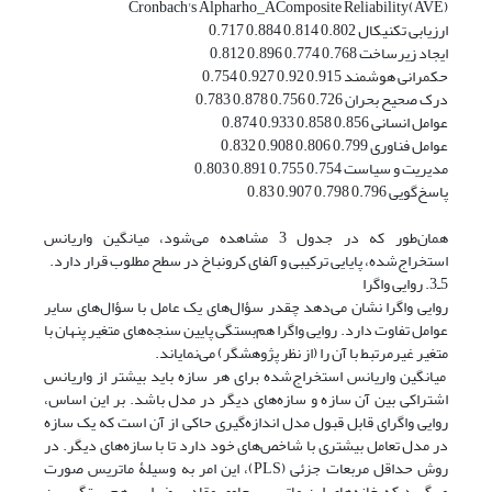
Cronbach's Alpharho_AComposite Reliability(AVE)
ارزیابی تکنیکال 0.802 0.814 0.884 0.717
ایجاد زیرساخت 0.768 0.774 0.896 0.812
حکمرانی هوشمند 0.915 0.92 0.927 0.754
درک صحیح بحران 0.726 0.756 0.878 0.783
عوامل انسانی 0.856 0.858 0.933 0.874
عوامل فناوری 0.799 0.806 0.908 0.832
مدیریت و سیاست 0.754 0.755 0.891 0.803
پاسخ‌گویی 0.796 0.798 0.907 0.83
همان‌طور که در جدول 3 مشاهده می‌شود، میانگین واریانس
استخراج‌شده، پایایی ترکیبی و آلفای کرونباخ در سطح مطلوب قرار دارد.
5ـ3. روایی واگرا
روایی واگرا نشان می‌دهد چقدر سؤال‌های یک عامل با سؤال‌های سایر
عوامل تفاوت دارد. روایی واگرا هم‌بستگی پایین سنجه‌های متغیر پنهان با
متغیر غیرمرتبط با آن را (از نظر پژوهشگر) می‌نمایاند.
میانگین واریانس استخراج‌شده برای هر سازه باید بیشتر از واریانس
اشتراکی بین آن سازه و سازه‌های دیگر در مدل باشد. بر این اساس،
روایی واگرای قابل قبول مدل اندازه‌گیری حاکی از آن است که یک سازه
در مدل تعامل بیشتری با شاخص‌های خود دارد تا با سازه‌های دیگر. در
روش حداقل مربعات جزئی (PLS)، این امر به وسیلۀ ماتریس صورت
می‌گیرد که خانه‌های این ماتریس حاوی مقادیر ضرایب هم‌بستگی بین