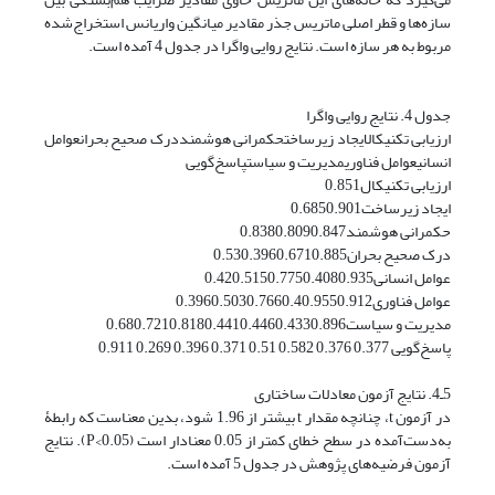
سازه‌ها و قطر اصلی ماتریس جذر مقادیر میانگین واریانس استخراج‌شده
مربوط به هر سازه است. نتایج روایی واگرا در جدول 4 آمده است.
جدول 4. نتایج روایی واگرا
ارزیابی تکنیکالایجاد زیرساختحکمرانی هوشمنددرک صحیح بحرانعوامل
انسانیعوامل فناوریمدیریت و سیاستپاسخ‌گویی
ارزیابی تکنیکال0.851
ایجاد زیرساخت0.6850.901
حکمرانی هوشمند0.8380.8090.847
درک صحیح بحران0.530.3960.6710.885
عوامل انسانی0.420.5150.7750.4080.935
عوامل فناوری0.3960.5030.7660.40.9550.912
مدیریت و سیاست0.680.7210.8180.4410.4460.4330.896
پاسخ‌گویی 0.377 0.376 0.582 0.51 0.371 0.396 0.269 0.911
5ـ4. نتایج آزمون معادلات ساختاری
در آزمون t، چنانچه مقدار t بیشتر از 1.96 شود، بدین معناست که رابطۀ
به‌دست‌آمده در سطح خطای کمتر از 0.05 معنا‌دار است (0.05>P). نتایج
آزمون فرضیه‌های پژوهش در جدول 5 آمده است.