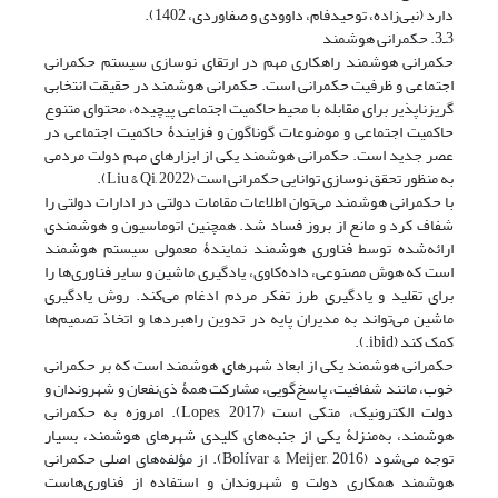
دارد (نبی‌زاده، توحیدفام، داوودی و صفاوردی، 1402).
3ـ3. حکمرانی هوشمند
حکمرانی هوشمند راهکاری مهم در ارتقای نوسازی سیستم حکمرانی
اجتماعی و ظرفیت حکمرانی است. حکمرانی هوشمند در حقیقت انتخابی
گریزناپذیر برای مقابله با محیط حاکمیت اجتماعی پیچیده، محتوای متنوع
حاکمیت اجتماعی و موضوعات گوناگون و فزایندۀ حاکمیت اجتماعی در
عصر جدید است. حکمرانی هوشمند یکی از ابزارهای مهم دولت مردمی
به منظور تحقق نوسازی توانایی حکمرانی است (Liu & Qi, 2022).
با حکمرانی هوشمند می‌توان اطلاعات مقامات دولتی در ادارات دولتی را
شفاف کرد و مانع از بروز فساد شد. همچنین اتوماسیون و هوشمندی
ارائه‌شده توسط فناوری هوشمند نمایندۀ معمولی سیستم هوشمند
است که هوش مصنوعی، داده‌کاوی، یادگیری ماشین و سایر فناوری‌ها را
برای تقلید و یادگیری طرز تفکر مردم ادغام می‌کند. روش یادگیری
ماشین می‌تواند به مدیران پایه در تدوین راهبردها و اتخاذ تصمیم‌ها
کمک کند (ibid.).
حکمرانی هوشمند یکی از ابعاد شهرهای هوشمند است که بر حکمرانی
خوب، مانند شفافیت، پاسخ‌گویی، مشارکت همۀ ذی‌نفعان و شهروندان و
دولت الکترونیک، متکی است (Lopes, 2017). امروزه به حکمرانی
هوشمند، به‌منزلۀ یکی از جنبه‌های کلیدی شهرهای هوشمند، بسیار
توجه می‌شود (Bolívar & Meijer, 2016). از مؤلفه‌های اصلی حکمرانی
هوشمند همکاری دولت و شهروندان و استفاده از فناوری‌هاست