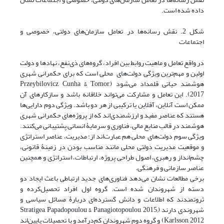
داده شده است.
شکل 2. نقش رسانه‌ها در تعامل سازمان‌های دولتی، خصوصی و
اجتماعات
در واقع تعامل و ماهیت روابط بین افراد، گروه‌های ذی‌نفع، نهادها و دولت
اولین و مهم‌ترین ویژگی دولت‌های محلی است که برای حکمرانی شهری
هوشمند حیاتی قلمداد می‌شود (Przeybilovicz, Cunha & Tomor,
2017). این تعامل و مشارکت می‌تواند خلاقانه باشد و سازِکارهای آن
ممکن است آنلاین، آفلاین یا ترکیبی از هر دو باشد. ویژگی دوم دارایی‌ها
هستند که عناصر مفید و ارزشمندی‌اند که از پروژه‌های حکمرانی شهری
هوشمند در قالب منابع مالی، فناوری و سرمایۀ انسانی پشتیبانی می‌کنند.
ویژگی سوم دولت‌های محلی هم عبارت‌اند از: مدیریت، عناصر استراتژی
و موقعیت مدیریت دولتی محلی مانند مناسب بودن در زمینۀ قانونی،
چشم‌انداز و رهبری، اصول طراحی پروژه، ارتباطات، استراتژی و همچنین
عناصر سازمانی و فرهنگی.
برخی مطالعات نشان می‌دهد فناوری‌های جدید ارتباطی باعث ایجاد دو
دسته از شهروندان شده است. گروه اول افراد تحصیل‌کرده و
ثروتمندند که اطلاعات و دانش گسترده‌ای دربارۀ مسائل سیاسی و
شهروندی دارند (Stratigea, Papadopoulou & Panagiotopoulou, 2015;
Karlsson, 2012) و گروه دوم شهروندان کم‌درآمد و با تحصیلات پایین‌اند