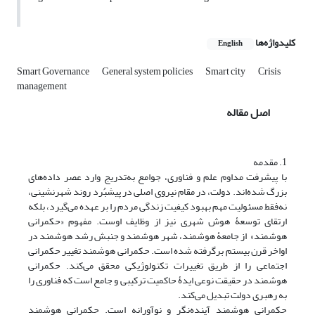
کلیدواژه‌ها
English
Smart Governance
General system policies
Smart city
Crisis
management
اصل مقاله
1. مقدمه
با پیشرفت مداوم علم و فناوری، جوامع به‌تدریج وارد عصر داده‌های
بزرگ شده‌اند. دولت، در مقام نیروی اصلی در پیشبُرد روند شهرنشینی،
نه‌فقط مسئولیت مهم بهبود کیفیت زندگی مردم را بر عهده می‌گیرد، بلکه
ارتقای توسعۀ هوش شهری نیز از وظایف اوست. مفهوم «حکمرانی
هوشمند» از جامعۀ هوشمند، شهر هوشمند و جنبش رشد هوشمند در
اواخر قرن بیستم برگرفته شده است. حکمرانی هوشمند تغییر حکمرانی
اجتماعی را از طریق تغییرات تکنولوژیکی محقق می‌کند. حکمرانی
هوشمند در حقیقت نوعی ایدۀ حاکمیت ترکیبی و جامع است که فناوری را
به رهبری دولت تبدیل می‌کند.
حکمرانی هوشمند آینده‌نگر و نوآورانه است. حکمرانی هوشمند