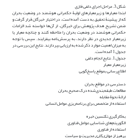
شکل 3. مراحل اجرای دلفی فازی
ابتدا معیارها و زیرمعیارهای اولیۀ حکمرانی هوشمند در وضعیت بحران
که از پیشینۀ تحقیق به دست آمده است، در اختیار خبرگان قرار گرفت و
ضمن تشریح هدف پژوهش برای خبرگان، از آن‌ها خواسته شد الزامات
حکمرانی هوشمند در وضعیت بحران را ملاحظه کنند و چنانچه معیار یا
زیرمعیار جدیدی در نظر دارند، به پرسش‌نامه بیفزایند. سپس با توجه
به میزان اهمیت موارد ذکرشده به ارزیابی بپردازند. نتایج این بررسی در
جدول 1 آمده است.
جدول 1. نتایج انجام دلفی
زیرمعیار معیار
اطلاع‌رسانی بموقع پاسخ‌گویی
دسترسی در مواقع بحران
مطالعات طبقه‌بندی‌شده درک صحیح بحران
ارائۀ نحوۀ مقابله
استفاده از متخصص برای برنامه‌ریزی عوامل انسانی
به‌کارگیری تکنسین خبره
الگوریتم‌های شناسایی عوامل فناوری
استفاده از فناوری
پرهیز از موازی‌کاری مدیریت و سیاست