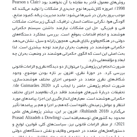
روش‌های معمول قادر به مقابله با آن نخواهند بود (Pearson & Clair,
1998). امروزه کلان‌شهرها نوع جدیدی از مشکلات را تولید می‌کنند که
موجب بروز بحران در شهرها می‌شود؛ مانند مدیریت زباله، کمبود منابع،
آلودگی هوا، نگرانی سلامت انسان، ترافیک، کهنگی زیرساخت، مشکلات
فنی و فیزیکی. حل این مشکلات نیازمند داشتن سیستم حکمرانی
هوشمند و انجام اقدامات بموقع است. بررسی عملکرد دستگاه‌های
دولتی در هنگام وقوع بلایای طبیعی، همچون زلزله و سیل، نشان می‌دهد
حکمرانی هوشمند در وضعیت بحران نیازمند توجه بیشتری است. لذا
بحث اصلی این است که الگوی حکمرانی هوشمند در وضعیت بحران چه
ابعاد و مؤلفه‌هایی دارد.
ضرورت انجام این پژوهش را می‌توان از دو دیدگاه نظری و الزامات قانونی
بررسی کرد. در حوزۀ نظری، افزون بر تازه بودن موضوع، وجود
شکاف‌های نظری متعدد در خصوص اجزای مختلف هوشمندسازی،
ضرورت انجام پژوهش حاضر را ایجاب کرد (de Guimarães, 2020).
تحقیقات دربارۀ شهرهای هوشمند فاقد درک نظام‌مندِ اجزای مختلف
حکمرانی هوشمند است. معیارهای اندازه‌گیری این اجزا، پیامدهای مورد
انتظار و عوامل زمینه‌ای بالقوه است که هم بر اجزا و هم بر پیامدها تأثیر
می‌گذارد (Ruhlandt, 2018). افزون بر این، بیشترِ پژوهش‌های علمی
محدود به کشورهای توسعه‌یافته است (Prasad, Alizadeh & Dowling,
2021). از منظر الزامات قانونی نیز، سیاست‌های کلی، قوانین، لوایح و
دستورالعمل‌های متعدد در خصوص وظایف و نقش دستگاه‌های دولتی
دربارۀ هوشمندسازی و استفاده از فناوری‌های اطلاعاتی و ارتباطاتی و