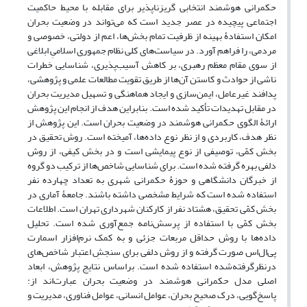
حکمرانی هوشمند انتخابی گریزناپذیر برای مقابله با محیط حاکمیت
اجتماعی پیچیده در عصر جدید است که می‌تواند در وضعیت بحران
امکان استفادۀ بهینه از ظرفیت تمام بخش‌ها، اعم از دولتی، خصوصی و
مردمی، را فراهم آورد. در سیاست‌های کلی نظام جمهوری اسلامیِ ابلاغی
از سوی مقام معظم رهبری، بر کاهش آسیب‌پذیری، شناسایی خطرات
ناشی از حوادث و کاستن آن‌ها از طریق تقویت مطالعات علمی و پژوهشی،
پدافند غیرعامل، ایمن‌سازی و ایجاد هماهنگی و تسهیل مدیریت بحران
در مقابل تهدیدات تأکید شده است. بنابراین هدف از انجام این پژوهش
ارائۀ الگوی حکمرانی هوشمند در وضعیت بحران است. این پژوهش از
نظر هدف، کاربردی و از نظر نوع داده‌ها، آمیخته است. روش تحقیق در
بخش کمّی، توصیفی از نوع پیمایشی است و در بخش کیفی، از روش
دلفی بهره گرفته شده است. برای شناسایی شاخص‌ها از ترکیب دو گروه
از خبرگان دانشگاهی و حوزۀ حکمرانی شهری به تعداد چهارده نفر
استفاده شده است که شرایط مشخصی داشته باشند. جامعۀ آماری در
بخش کمّی تحقیق، هشتاد نفر از کارکنان شهرداری تهران است. اطلاعات
بخش کمّی با استفاده از پرسش‌نامه جمع‌آوری شده است. تحلیل
داده‌ها با روش حداقل مربعات جزئی و به کمک نرم‌افزار اسمارت
پی‌ال‌اس صورت گرفته و از روش دلفی برای سنجشِ اعتبار شاخص‌های
درنظرگرفته‌شده استفاده شده است. براساس نتایج پژوهش، ابعاد
اصلی مدل حکمرانی هوشمند در وضعیت بحران عبارت‌اند از:
پاسخ‌گویی، درک صحیح بحران، عوامل انسانی، عوامل فناوری، مدیریت و