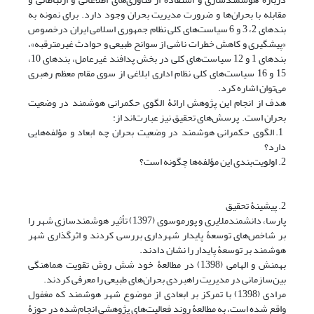
مقابله با بحران‌ها و ضرورت مدیریت بحران وجود دارد. برای نمونه به
بندهای 2، 3 و 6 سیاست‌های کلی نظام جمهوری اسلامی ایران درخصوص
«پیشگیری و کاهش خطرات ناشی از سوانح طبیعی و حوادث غیرمترقبه»،
بندهای 1 و 12 سیاست‌های کلی در بخش پدافند غیرعامل، بندهای 10،
15 و 16 سیاست‌های کلی نظام اداری ابلاغی از سوی مقام معظم رهبری
می‌توان اشاره کرد.
هدف از انجام این پژوهش ارائۀ الگوی حکمرانی هوشمند در وضعیت
بحران است. پرسش‌های تحقیق نیز عبارت‌اند از:
1. الگوی حکمرانی هوشمند در وضعیت بحران چه ابعاد و مؤلفه‌هایی
دارد؟
2. اولویت‌بندی این مؤلفه‌ها چگونه است؟
2. پیشینۀ تحقیق
پارسا، دانشمندملایری و پورموسوی (1397) تأثیر هوشمندسازی شهر را
بر شاخص‌های توسعۀ پایدار شهرداری بررسی کردند و اثرگذاری شهر
هوشمند بر توسعۀ پایدار را نشان دادند.
بهمنش و الهامی (1398) در مطالعۀ خود شش روش تقویت هماهنگی
بین‌‌سازمانی در مدیریت راهبردی بحران‌های طبیعی را معرفی کردند.
مرادی (1398) با تمرکز بر ابعادی از موضوع شهر هوشمند که مغفول
واقع شده است، به مطالعۀ روند فعالیت‌های پژوهشی انجام‌شده در حوزۀ