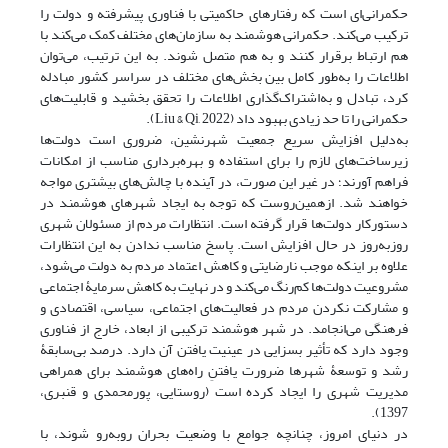
حکمرانی‌ای است که رفتارهای حاکمیتی با فناوری پیشرفته و دولت را
ترکیب می‌کند. حکمرانی هوشمند به سازمان‌های مختلف کمک می‌کند با
هم ارتباط برقرار کنند و به هم متصل شوند. به این ترتیب، می‌توان
اطلاعات را به‌طور کامل بین بخش‌های مختلف در سراسر کشور مبادله
کرد، تبادل و به‌اشتراک‌گذاری اطلاعات را تحقق بخشید و قابلیت‌های
حکمرانی را تا حد زیادی بهبود داد (Liu & Qi, 2022).
به‌دلیل افزایش سریع جمعیت شهرنشین، ضروری است دولت‌ها
زیرساخت‌های لازم را برای استفاده و بهره‌برداری مناسب از امکانات
فراهم آورند؛ در غیر این صورت، در آینده با چالش‌های بیشتری مواجه
خواهند شد. ازهمین‌روست که توجه به ایجاد شهرهای هوشمند در
دستورکار دولت‌ها قرار گرفته است. انتظارات مردم از مسئولان شهری
روز‌به‌روز در حال افزایش است. پاسخ‌ مناسب ندادن به این انتظارات
علاوه بر اینکه موجب نارضایتی و کاهش اعتماد مردم به دولت می‌شود،
مشروعیت دولت‌ها کم‌رنگ می‌کند و در نهایت به کاهش سرمایۀ اجتماعی
و مشارکت نکردن مردم در فعالیت‌های اجتماعی، سیاسی، اقتصادی و
فرهنگی می‌انجامد. در شهر هوشمند ترکیبی از ابعاد، خارج از فناوری
وجود دارد که تأثیر بسزایی در عینیت یافتن آن دارد. درصد بی‌سابقۀ
رشد و توسعۀ شهرها ضرورت یافتنِ راه‌های هوشمند برای همراهی
مدیریت شهری را ایجاد کرده است (روستایی، پورمحمدی و قنبری،
1397).
در دنیای امروز، چنانچه جوامع با وضعیت بحران روبه‌رو ‌شوند، با