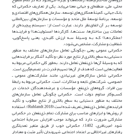
محلی، ملی، منطقه‌ای و جهانی معنا می‌یابد. یکی از تعـاریف حکمرانی که
بانک جهانی، کمیتۀ همکاری‌های توسعه، سازمان همکاری‌های اقتصادی و
توسعه، برنامۀ توسعۀ ملل متحد و مؤسسات و سازمان‌های بـین‌المللـی
توسـعه بـر آن اتفاق‌نظر دارند، عبارت است از: «سیستم پیچیده‌ای از
تعاملات بین ساختارها، سـنت‌هـا، کارکردها (مسئولیت‌هـا) و فراینـدها
(عملکردهـا) کـه بـه وسـیلۀ سـه ارزش کلیـدی، یعنـی پاسخ‌گویی،
شفافیت و مشارکت، مشخص می‌شود».
حکمرانی عمومی یعنی «چگونگی تعامل سازمان‌های مختلف به منظور
دستیابی به سطح بالاتری از نتایج مورد نظر» و تأکید آشکار بر فرایندهایی
که به وسیلۀ آن‌ها ذی‌نفعان تعامل دارند. به‌طور کلی حکمرانی مربوط به
فعالیت‌هایی است که هدف از آن‌ها تسهیم قدرت در تصمیم‌گیری است.
حکمرانی شامل سازِکارهای غیرنهادی، مانند مشارکت‌های عمومی ـ
خصوصی، شرکت‌های تابعه و مذاکرات، است. حکمرانی مربوط به رابطۀ
بین افراد، گروه‌های ذی‌نفع، مؤسسات و عرضه‌دهندگان خدمات در
کسب‌وکار مداوم دولت است. حکمرانی چگونگی تعامل سازمان‌های
مختلف به منظور دستیابی به سطح بالاتری از نتایج مطلوب و تأکید
فرایندهای تعامل ذی‌نفعان تعریف شده است (Ruhlandt, 2018). استفاده
از روش‌ها و ابزارهای مناسب برای مشارکت تمام ذی‌نفعان در حکمرانی
مشارکتی ضرورت دارد که می‌تواند موجب افزایش سرمایۀ اجتماعی
شود (میرباقری، 1402). حکمرانی خوب از طریق متغیر تعدیلگری
رفتارهای غیراخلاقی بر اعتماد اجتماعی شهروندان تأثیر مثبت و معنادار