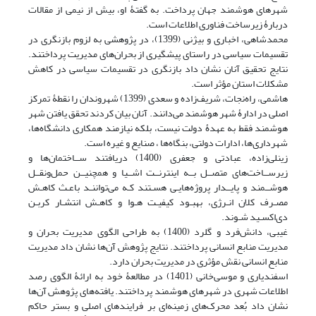
شهرهای هوشمند جهان پرداخت. به گفتۀ او، بیش از نیمی از مقالات
دربارۀ زیرساخت فناوری اطلاعات است.
محمدشاهی، اخباری و بیژنی (1399)، در پژوهشی به لزوم بازنگری در
تقسیمات سیاسی در راستای پیشگیری از بحران‌های مدیریت پرداختند.
نتایج تحقیق آنان نشان داد بازنگری در تقسیمات سیاسی در کاهش
مشکلات استان مؤثر است.
هاشمی، راه‌نجات، شریف‌زاده و سعدی (1399) شهروندان را نقطۀ تمرکز
اصلی در ادارۀ شهر هوشمند می‌دانند. آنان بیان کردند تحقق یافتن شهر
هوشمند فقط به عهدۀ دولت نیست، بلکه نیازمند همکاری دانشگاه‌ها،
شهرداری‌ها، ادارات دولتی، بنگاه‌ها ، صنایع و غیره است.
زینلی‌زاده، عبادتی و جعفری (1400) دریافتند ســاختمان‌ها و
زیرســاخت‌های متصــل بــه اینترنــت اشــیا و همچنیــن حمل‌ونقــل
هوشــمند و پایــدار پروژه‌هایـی هسـتند کـه می‌تواننـد باعـث کاهـش
مصـرف کلان انـرژی، بهبـود کیفیـت هـوا و کاهـش انتشـار کربـن
دی‌اکسـید شـوند.
غیبی، دانش‌فرد و گلرد (1400) به طراحی الگوی مدیریت بحران و
مدیریت منابع انسانی پرداختند. نتایج پژوهش آن‌ها نشان داد مدیریت
منابع انسانی نقش مؤثری در مدیریت بحران دارد.
اسفندیاری و موسی‌خانی (1401) در مطالعۀ خود به ارائۀ الگوی رصد
اطلاعات شهری در شهرهای هوشمند پرداختند. یافته‌های پژوهش آن‌ها
نشان داد بُعد محرک‌های زمینه‌ای بر فرایندهای اصلی و بستر حاکم