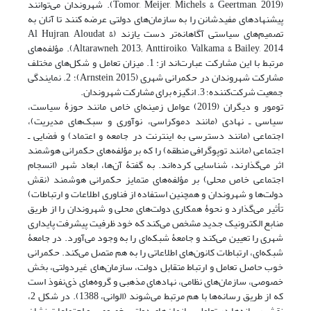
(Tomor, Meijer, Michels & Geertman, 2019). شهروندان می‌توانند
پیشنهادهای مفیدشانن را به سازمان‌های دولتی عرضه کنند تا آنان به
تصمیم‌های سیاستی آگاهانه‌تر دست یازند (Al Hujran, Aloudat &
Altarawneh, 2013; Anttiroiko, Valkama & Bailey, 2014). مؤلفه‌های
مرتبط با این مشارکت عبارت‌اند از: 1. میزان تعامل و شکل‌های مختلف
مشارکت شهروندان در حکمرانی شهری (Arnstein, 2015)؛ 2. نمایندگی
جمعیت شرکت‌کننده؛ 3. انگیزه برای مشارکت شهروندان.
تومور و دیگران (2019) عوامل زمینه‌ای خاص مانند حوزۀ سیاست،
سیاسی ـ نهادی (مانند دموکراسی، نوآوری و سبک‌های مدیریت)،
اجتماعی (مانند دسترسی به اینترنت در جامعه و اعتماد) و فضایی ـ
اجتماعی (مانند توپوگرافی منطقه) را که بر مؤلفه‌های حکمرانی هوشمند
اثر می‌گذارند، شناسایی کرده‌اند. به گفتۀ آن‌ها، ابعاد شهر (انسجام
اجتماعی خاص محلی) بر مؤلفه‌های متمایز حکمرانی هوشمند (نقش
دولت‌ها و شهروندان و همچنین استفاده از فناوری اطلاعات و ارتباطات)
تأثیر می‌گذارد و نحوۀ همکاری دولت‌های محلی و شهروندان را از طریق
منابع الکترونیک جدید مشخص می‌کند که خود ظرفیت پیشرفت پایداری
شهری را تعیین می‌کند و جامعۀ شبکه‌ای را به وجود می‌آورد. در جامعۀ
شبکه‌ای، ارتباطات کانون‌های اطلاعاتی را به هم متصل می‌کند. حکمرانی
خوب حاصل تعامل و ارتباط متقابل دولت، سازمان‌های غیردولتی، بخش
خصوصی، سازمان‌های نظامی، نهادهای مذهبی و گروه‌های ذی‌‌نفوذ است
که از طریق رسانه‌ها با هم مرتبط می‌شوند (الوانی، 1388). در شکل 2،
نقش رسانه‌ها در تعامل سازمان‌های دولتی، خصوصی و اجتماعات نشان