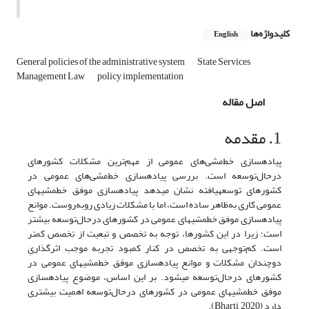
کلیدواژه‌ها
English
General policies of the administrative system
State Services
Management Law
policy implementation
اصل مقاله
1. مقدمه
پیاده‎سازی خط‌مشی‌های عمومی از مهم‌ترین مشکلات کشورهای
درحال‌توسعه است. بررسی پیاده‎سازی خط‌مشی‌های عمومی در
کشورهای توسعه‎یافته نشان می‎دهد پیاده‎سازی موفق خط‎مشی‎های
عمومی کاری به‌ظاهر ساده است، اما با مشکلات زیادی روبه‌روست. موانع
پیاده‎سازی موفق خط‎مشی‎های عمومی در کشورهای درحال‌توسعه بیشتر
است؛ زیرا در این کشورها، توجه به تخصص و تبعیت از تخصص کمتر
است. کم‌توجهی به تخصص در کنار کمبود تجربه موجب اثرگذاریِ
دوچندان مشکلات و موانع پیاده‎سازی موفق خط‎مشی‎های عمومی در
کشورهای درحال‌توسعه می‎شود. بر این اساس، موضوع پیاده‎سازی
موفق خط‎مشی‎های عمومی در کشورهای درحال‌توسعه اهمیت بیشتری
دارد (Bharti, 2020).