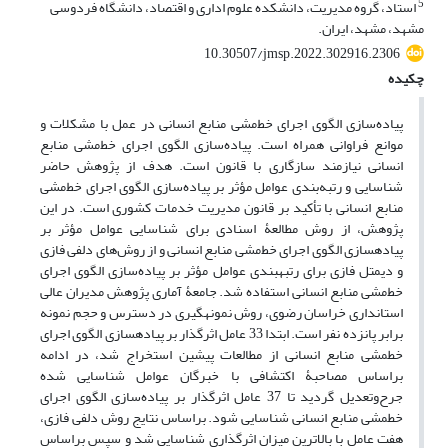
5
استاد، گروه مدیریت،‌ دانشکده علوم اداری و اقتصاد، دانشگاه فردوسی
مشهد، مشهد، ایران.
10.30507/jmsp.2022.302916.2306
چکیده
پیاده‌سازی الگوی اجرای خط‌مشی منابع انسانی در عمل با مشکلات و
موانع فراوانی همراه است. پیاده‌سازی الگوی اجرای خط‌مشی منابع
انسانی نیازمند سازگاری با قانون است. هدف از پژوهش حاضر
شناسایی و رتبه‌بندی عوامل مؤثر بر پیاده‌سازی الگوی اجرای خط‌مشی
منابع انسانی با تأکید بر قانون مدیریت خدمات کشوری است. در این
پژوهش، از روش مطالعۀ اسنادی برای شناسایی عوامل مؤثر بر
پیاده‎سازی الگوی اجرای خط‌مشی منابع انسانی و از روش‌های دلفی فازی
و دیمتل فازی برای رتبه‎بندی عوامل مؤثر بر پیاده‌سازی الگوی اجرای
خط‌مشی منابع انسانی استفاده شد. جامعۀ آماری پژوهش مدیران عالی
استانداری خراسان رضوی، روش نمونه‎گیری در دسترس و حجم نمونه
برابر پانزده نفر است. ابتدا 33 عامل اثرگذار بر پیاده‎سازی الگوی اجرای
خط‎مشی منابع انسانی از مطالعات پیشین استخراج شد، در ادامه
براساس مصاحبۀ اکتشافی با خبرگان عوامل شناسایی‌ ‏شده
جرح‌و‌تعدیل گردید تا 37 عامل اثرگذار بر پیاده‌سازی الگوی اجرای
خط‎مشی منابع انسانی شناسایی شود. براساس نتایج روش دلفی فازی،
هفت عامل با بالاترین میزان اثرگذاری شناسایی شد و سپس براساس