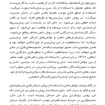
برای مواردی که قضاوت و اطلاعات آرا در آن اهمیت دارد، به کار می‌بندند
که به‌طور معمول با استفاده از یک سری پرسش‌نامه صورت می‌گیرد.
استفاده از منطق فازی موجب تعمیم یافتن دلفی در دانش مدیریت
می‌گردد. در روش دلفی، پیش‌بینی‌ها و نظرهای افراد خبره در قالب
اعداد قطعی بیان می‌شود؛ در حالی که در بلندمدت این پیش‌بینی‌ها
ارزشمندی خود را از دست می‌دهد و از واقعیت دور می‌شود. از سوی
دیگر، کارشناسان و خبرگانی که در روش دلفی مخاطب واقع می‌شوند،
براساس پیش‌فرض‌های ذهنی و توانایی‌های ادراکی خود پیش‌بینی
می‌کنند؛ لذا عدم قطعیت در این پیش‌بینی از نوع امکانی خواهد بود و
همین موضوع باعث حضور موضوعیت‌یافته‌ترِ مجموعه‌های فازی در دلفی
فازی خواهد شد؛ زیرا عدم قطعیت امکانی با منطق فازی سازگاری دارد
(عطایی، ۱۳۸۹). بر این اساس، با استفاده از روش دلفی فازی، هفت متغیر
از بین عوامل احصا شد: تنش و مداخلات بیش از حد سیاسی، دانش و
مهارت تدوین‌کنندگان خط‌مشی، بی‌ثباتی مدیریتی در بخش متولی اجرا،
مهارت‌های دانشی و فنی مجریان، سیستم نظارت و ارزیابی و ارائۀ بازخور،
منابع مناسب برای اجرا، و تجربۀ تدوین‌کنندگان خط‌مشی؛
در گام چهارم، عوامل اصلی با استفاده از روش دیمتل فازی تجزیه‌وتحلیل
شد و الگو به دست آمد. دلیل استفاده از روش دیمتل نیز این است که
این روش، رویکردی برای حل مسائل پیچیده است. با این حال،
تصمیم‌گیری در شرایط عدم اطمینان موجب استفاده از تکنیک دیمتل
فازی شد. از آنجا که روش دیمتل فازی با استفاده از متغیرهای زبانی