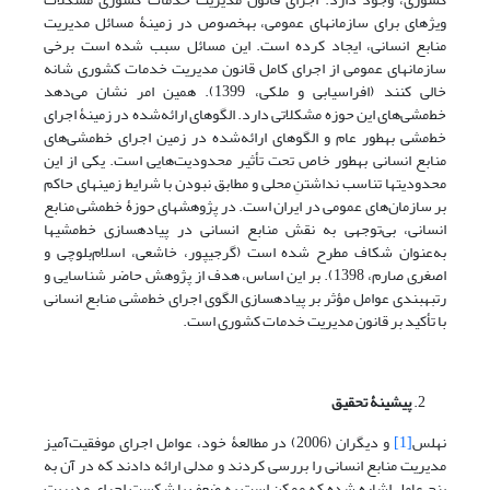
ویژه‎ای برای سازمان‎های عمومی، به‎خصوص در زمینۀ مسائل مدیریت
منابع انسانی، ایجاد کرده ‎است. این مسائل سبب‎ شده است برخی
سازمان‎های عمومی از اجرای کامل قانون مدیریت خدمات کشوری شانه
خالی کنند (افراسیابی و ملکی، 1399). همین امر نشان می‌دهد
خط‌مشی‌های این حوزه مشکلاتی دارد. الگوهای ارائه‌شده در زمینۀ اجرای
خط‌مشی به‎طور عام و الگوهای ارائه‌شده در زمین اجرای خط‌مشی‌های
منابع انسانی به‎طور خاص تحت ‎تأثیر محدودیت‌هایی است. یکی از این
محدودیت‎ها ‎تناسب نداشتنِ محلی و مطابق نبودن با شرایط زمینه‎ای حاکم
بر سازمان‌های عمومی در ایران است. در پژوهش‎های حوزۀ خط‎مشی منابع
انسانی، بی‌‎توجهی به نقش منابع انسانی در پیاده‎سازی خط‌مشی‎ها
به‌عنوان شکاف مطرح شده است (گرجی‎پور، خاشعی، اسلام‌بلوچی و
اصغری صارم، 1398). بر این اساس، هدف از پژوهش حاضر شناسایی و
رتبه‎بندی عوامل مؤثر بر پیاده‎سازی الگوی اجرای خط‌مشی منابع انسانی
با تأکید بر قانون مدیریت خدمات کشوری است.
پیشینۀ تحقیق
نهلس
[1]
و دیگران (2006) در مطالعۀ خود، عوامل اجرای موفقیت‌آمیز
مدیریت منابع انسانی را بررسی کردند و مدلی ارائه دادند که در آن به
پنج عامل اشاره شده که ممکن است به ضعف یا شکست اجرای مدیریت