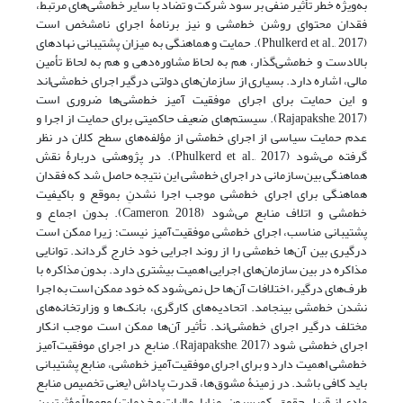
به‌ویژه خطر تأثیر منفی بر سود شرکت و تضاد با سایر خط‌مشی‌های مرتبط،
فقدان محتوای روشن خط‌مشی و نیز برنامۀ اجرای نامشخص است
(Phulkerd et al., 2017). حمایت و هماهنگی به میزان پشتیبانی نهادهای
بالادست و خط‌مشی‌گذار، هم به لحاظ مشاوره‌دهی و هم به لحاظ تأمین
مالی، اشاره دارد. بسیاری از سازمان‌های دولتی درگیر اجرای خط‌مشی‌اند
و این حمایت برای اجرای موفقیت آمیز خط‌مشی‌ها ضروری است
(Rajapakshe, 2017). سیستم‌های ضعیف حاکمیتی برای حمایت از اجرا و
عدم حمایت سیاسی از اجرای خط‌مشی از مؤلفه‌های سطح کلان در نظر
گرفته می‌شود (Phulkerd et al., 2017). در پژوهشی دربارۀ نقش
هماهنگی بین‌سازمانی در اجرای خط‌مشی این نتیجه حاصل شد که فقدان
هماهنگی برای اجرای خط‌مشی موجب اجرا نشدنِ بموقع و باکیفیت
خط‌مشی و اتلاف منابع می‌شود (Cameron, 2018). بدون اجماع و
پشتیبانی مناسب، اجرای خط‌مشی موفقیت‌آمیز نیست؛ زیرا ممکن است
درگیری بین آن‌ها خط‌مشی را از روند اجرایی خود خارج گرداند. توانایی
مذاکره در بین سازمان‌های اجرایی اهمیت بیشتری دارد. بدون مذاکره با
طرف‌های درگیر، اختلافات آن‌ها حل نمی‌شود که خود ممکن است به اجرا
نشدن خط‌مشی بینجامد. اتحادیه‌های کارگری، بانک‌ها و وزارتخانه‌های
مختلف درگیر اجرای خط‌مشی‌اند. تأثیر آن‌ها ممکن است موجب انکار
اجرای خط‌مشی شود (Rajapakshe, 2017). منابع در اجرای موفقیت‌آمیز
خط‌مشی اهمیت دارد و برای اجرای موفقیت‌آمیز خط‌مشی، منابع پشتیبانی
باید کافی باشد. در زمینۀ مشوق‌ها، قدرت پاداش (یعنی تخصیص منابع
مادی از قبیل حقوق، کمیسیون، مزایا، مالیات و خدمات) معمولاً مؤثرترین