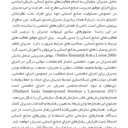
تمایل مدیران عملیاتی به انجام فعالیت‌های منابع انسانی شرطی اساسی
برای اجرای موفق مدیریت منابع انسانی مطرح شد. هرچند برخی مدیران
در خصوص مسئولیت منابع انسانی خود برای افراد تحت نظارتشان
اشتیاق دارند، دربارۀ تعداد زیادی از مدیران صدق نمی‌کند. این سطح از
بی‌میلی ممکن است ناشی از فقدان انگیزه‌های شخصی یا نهادینه باشد.
در این راستا، مشوق‌های نهادی می‌تواند مدیران را ترغیب کند
فعالیت‌های منابع انسانی را جدی بگیرند. برای اجرای موفق فعالیت‌های
مرتبط با منابع انسانی، صلاحیت‌های مرتبط ضرورت دارد. مدیرانِ فاقد
دانش و مهارت‌های تخصصی منابع انسانی را می‌توان با آموزش تجهیز کرد
(Nehles, Riemsdijk, Kok & Looise, 2006). عوامل مدیریتی شامل دانش
کم مدیران در مورد خط‌مشی، اعتبار کم مقامات دولتی درگیر در اجرای
خط‌مشی، روابط ضعیف مقامات دولتی با مجریان/ صنعت، پرمشغله بودن
مدیران برای اجرای خط‌مشی، عدم شفافیت در خصوص اجرای خط‌مشی،
فقدان مهارت‌های شبکه‌سازی توسط مدیران برای ایجاد و حفظ روابط با
ذی‌نفعان و نبودِ اعتماد‌به‌نفس مجریان در اجرای خط‌مشی است
(Phulkerd, Sacks, Vandevijvered, Worsleye & Lawrencee, 2017).
هنجارها و ارزش‌های غالب سازمان فرهنگ سازمانی آن را شکل می‌دهد.
مجموع این هنجارها و ارزش‌ها به تعیین رفتارها و اقدامات مدیران کمک
می‌کند. هنجارهای سازمان تعیین‌کنندۀ اصلی رفتار مدیران است. در این
دیدگاه، هنجارهای سازمانیِ حامی استفاده از روش‌های منابع انسانی
احتمالاً باعث افزایش رفتارهای اجرای منابع انسانی مدیران خواهد شد.
در مقابل، هنجارهای مخرب در منابع انسانی احتمالاً تلاش در اجرای منابع