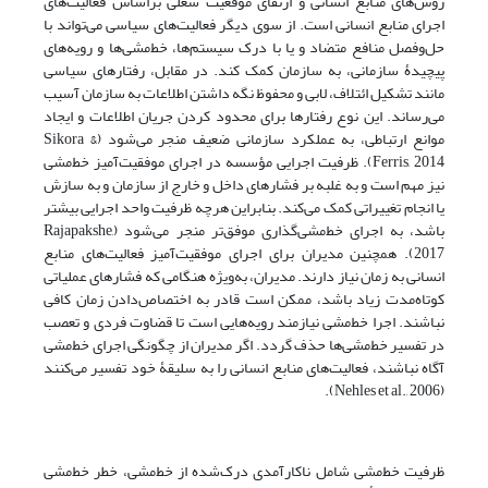
روش‌های منابع انسانی و ارتقای موقعیت شغلی براساس فعالیت‌های
اجرای منابع انسانی است. از سوی دیگر فعالیت‌های سیاسی می‌تواند با
حل‌وفصل منافع متضاد و یا با درک سیستم‌ها، خط‌مشی‌ها و رویه‌های
پیچیدۀ سازمانی، به سازمان کمک کند. در مقابل، رفتارهای سیاسی
مانند تشکیل ائتلاف، لابی و محفوظ نگه داشتن اطلاعات به سازمان آسیب
می‌رساند. این نوع رفتارها برای محدود کردن جریان اطلاعات و ایجاد
موانع ارتباطی، به عملکرد سازمانی ضعیف منجر می‌شود (Sikora &
Ferris, 2014). ظرفیت اجرایی مؤسسه در اجرای موفقیت‌آمیز خط‌مشی
نیز مهم است و به غلبه بر فشارهای داخل و خارج از سازمان و به سازش
یا انجام تغییراتی کمک می‌کند. بنابراین هرچه ظرفیت واحد اجرایی بیشتر
باشد، به اجرای خط‌مشی‌گذاری موفق‌تر منجر می‌شود (Rajapakshe,
2017). همچنین مدیران برای اجرای موفقیت‌آمیز فعالیت‌های منابع
انسانی به زمان نیاز دارند. مدیران، به‌ویژه هنگامی که فشارهای عملیاتی
کوتاه‌مدت زیاد باشد، ممکن است قادر به اختصاص‌دادن زمان کافی
نباشند. اجرا خط‌مشی نیازمند رویه‌هایی است تا قضاوت فردی و تعصب
در تفسیر خط‌مشی‌ها حذف گردد. اگر مدیران از چگونگی اجرای خط‌مشی
آگاه نباشند، فعالیت‌های منابع انسانی را به سلیقۀ خود تفسیر می‌کنند
(Nehles et al., 2006).
ظرفیت خط‌مشی شامل ناکارآمدی درک‌شده از خط‌مشی، خطر خط‌مشی