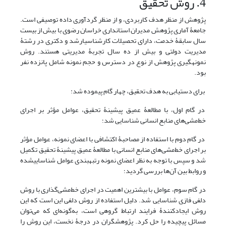
4. روش تحقیق
پژوهش از منظر هدف کاربردی، و از منظر گردآوری داده توصیفی است.
جامعۀ آماری پژوهش مدیران استانداری خراسان رضوی با بیش ‎از بیست
سال سابقۀ خدمت، دارای تحصیلات کارشناسی‎ارشد و دکتری در رشتۀ
مدیریت دولتی و بیش از ده سال تجربۀ مدیریتی هستند. روش
نمونه‎گیری پژوهش از نوع در دسترس و حجم نمونه شامل پانزده نفر
بود.
برای دستیابی به هدف تحقیق، چهار گام پیموده شد:
در گام اول، با مطالعۀ عمیق پیشینۀ تحقیق، عوامل مؤثر بر اجرای
خط‌مشی‌های منابع انسانی شناسایی شد؛
در گام دوم با استفاده از مصاحبۀ اکتشافی با اعضای نمونه، عوامل مؤثر
بر اجرای خط‌مشی‌های منابع انسانی با مطالعۀ عمیق پیشینۀ تحقیق تکمیل
شد و سپس با توجه به نظر اعضای نمونه رتبه‎بندی عوامل شناسایی‏شده
و روابط بین آن‌ها بررسی گردید؛
در گام سوم، عوامل با بیشترین اهمیت در اجرای خط‌مشی‌گذاری با روش
دلفی فازی شناسایی شد. دلیل استفاده از روش دلفی این است که این
روش ایجادکنندۀ فرایند ارتباط گروهی است، به‌گونه‌ای که می‌توان
مسائل پیچیده را حل کرد. پژوهشگران در درجۀ نخست، این روش را