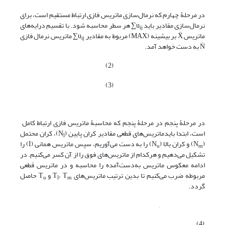
در مرحلۀ چهارم که نرمال‌سازی ماتریس فازی ارتباط مستقیم است، برای
نرمال‌سازی مقادیر باید u
∑ هر سطر محاسبه شود. با تقسیم درایه‌های
ij
ماتریس Ẍ بر بیشینه (MAX) مربوط به مقادیر u
∑ ماتریس نرمال فازی
ij
Ṅ به دست خواهد آمد.
(2)
(3)
در مرحلۀ پنجم در مرحلۀ پنجم که محاسبۀ ماتریس فازی ارتباط کامل
است، ابتدا بایدماتریس‌های قطعی مقادیر کران پایین (N
)، کران محتمل
l
(N
) و کران بالا (N
) را به دست می‌آوریم، سپس ماتریس همانی (I) را
u
m
تشکیل می‌دهیم و هرکدام از ماتریس‌های فوق را از آن کسر می‌کنیم. در
ادامه معکوس ماتریس به‌دست‌آمده را محاسبه و در ماتریس قطعی
مربوطه ضرب می‌کنیم تا بدین ترتیب ماتریس‌های T
، T
و T
حاصل
u
l
m
گردد.
,
(4)