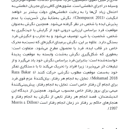
وسیله در اجرای خط‌مشی‌ است. مشوق‌های کافی برای مجریان خط‌مشی به
احتمال زیاد آن‌ها را به رعایت خط‌مشی‌های دولت بیشتر بر خواهد
انگیخت (Chompucot, 2011). نگرش به‌مثابۀ بیان حُسن‌نیت یا عدم
پذیرش ایده یا شخص در نظر گرفته می‌شود. همچنین نگرش به‌عنوان
موقعیت فرد براساس ارزیابی درونی خود از گرایش یا جهت‌گیری به
شخص، شخصیت یا شی‌ء توصیف می‌شود و به تجارب و انگیزش فرد
بستگی دارد. علاوه بر این، نگرش برمبنای انگیزه‌ای که نسبت‌به محرک
خاص در قالب ایده، فرد یا محصول مطرح می‌شود، متفاوت است؛
به‌طوری که شکل‌گیری نگرش به‌شدت وابسته به موقعیت پدیدۀ
خواسته‌شده است؛ بنابراین فرد براساس نگرش خود یاد می‌گیرد و از
تبلیغات اثر می‌پذیرد؛ زیرا افراد را تحریک می‌کند تا با دستکاری تفکر
خود به‌سمت موقعیت مطلوب نگرشی حرکت کنند (Raza, Bakar &
Mohamad, 2018). تمایل به انجام هر رفتار، بیان‌کنندۀ عزمِ قوی فرد
برای انجام آن رفتار خاص است. تمایل به انجام رفتار، پیش‌بینی‌کنندۀ
مهمی برای بروز رفتار خاص محسوب می‌شود. همچنین از دیدگاه این
اندیشمندان، قصد انجام هر رفتار تابعی از نگرش به انجام رفتار و
هنجارهای حاکم بر رفتار در زمان انجام رفتار است (Morris & Dillon,
1997).