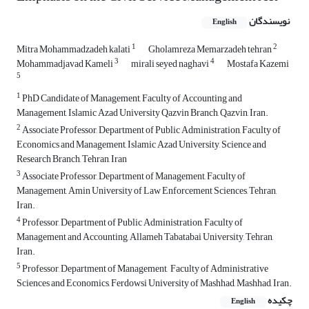
نویسندگان
English
1
2
Mitra Mohammadzadeh kalati
Gholamreza Memarzadeh tehran
3
4
Mohammadjavad Kameli
mirali seyed naghavi
Mostafa Kazemi
5
1
PhD Candidate of Management, Faculty of Accounting and
Management, Islamic Azad University Qazvin Branch, Qazvin, Iran.
2
Associate Professor, Department of Public Administration, Faculty of
Economics and Management, Islamic Azad University, Science and
Research Branch, Tehran, Iran
3
Associate Professor, Department of Management, Faculty of
Management, Amin University of Law Enforcement Sciences, Tehran,
Iran.
4
Professor, Department of Public Administration, Faculty of
Management and Accounting, Allameh Tabatabai University, Tehran,
Iran.
5
Professor, Department of Management, ‌ Faculty of Administrative
Sciences and Economics, Ferdowsi University of Mashhad, Mashhad, Iran.
چکیده
English