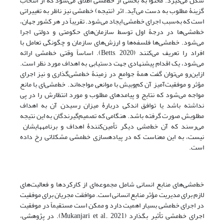
شکل می‌گیرد. محتوا به بخشی از خط‌مشی اطلاق می‌شود که از انتخاب
گزینۀ مطلوب به دست می‌آید. اثر (نتیجه) خط‌مشی نیز ناظر به تغییراتی
است که به‌سبب اجرای خط‌مشی ایجاد می‌شود. تقریباً در هر کشور جهان،
خط‌مشی‌ها در درجۀ اول توسط سازمان‌های حکومتی و دولتی اجرا
می‌شود. خط‌مشی‌ها فلسفه‌ها و ارزش‌های سازمان و چگونگی تعامل با
افراد را تعریف می‌کنند (Betts, 2020). اساساً وقتی خط‌مشی ارائه
می‌شود، یک اقدام پیشنهادی جهت دستیابی به اهداف مورد نظر است.
ازاین‌رو می‌توان گفت همۀ جوامع در زمینۀ خط‌مشی‌گذاری و نیز اجرای
مؤثر و موفقیت‌آمیز آن کم‌وبیش با موانعی مواجه‌اند. خط‌مشی‌ای با مانع
مواجه می‌شود که نتایج و پیامدهای مطلوب و مورد انتظارش را در پی
نداشته باشد یا توافق اندکی دربارۀ میزان رسیدن آن به اهداف
مطلوبش صورت گرفته باشد. هنگامی که تصمیم‌گیرندگان به این نتیجه
می‌رسند که آن خط‌مشی دیگر تأمین‌کنندۀ اهداف و برنامه‎هایشان
نیست، به این معناست که در پیاده‎سازی خط‎مشی مشکلاتی رخ داده
است.
خط‌مشی‌های منابع انسانی شامل مجموعه‌ای از کارکردها و فعالیت‌های
لازم برای مدیریت مؤثر منابع انسانی است. موافقت مجریان برای موفقیت
در اجرای خط‌مشی بسیار اهمیت دارد و ممکن است مستقیماً در موفقیت
اجرای خط‌مشی تأثیر بگذارد (Mukanjari et al., 2021). در پژوهشی،