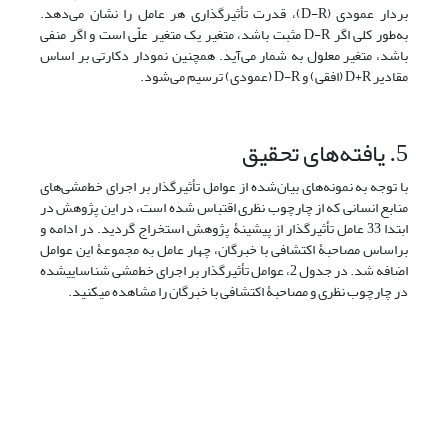
بردار عمودی (D-R)، قدرت تأثیرگذاری هر عامل را نشان می‌دهد.
به‌طور کلی اگر D-R مثبت باشد، متغیر یک متغیر علّی است و اگر منفی
باشد، متغیر معلول به شمار می‌آید. همچنین نمودار دکارتی بر اساس
مقادیر D+R (افقی) و D-R (عمودی) ترسیم می‌شود.
5. یافته‌های تحقیق
با توجه به نمونه‌های بیان‌شده از عوامل تأثیرگذار بر اجرای خط‌مشی‌های
منابع انسانی که از چارچوب نظری اقتباس شده‎ است، در این پژوهش در
ابتدا 33 عامل تأثیرگذار از پیشینۀ پژوهش استخراج گردید. در ادامه و
براساس مصاحبۀ اکتشافی با خبرگان، چهار عامل به مجموعۀ این عوامل
اضافه شد. در جدول 2، عوامل تأثیرگذار بر اجرای خط‌مشی شناسایی‏شده
در چارچوب نظری و مصاحبۀ اکتشافی با خبرگان را مشاهده می‎کنید.