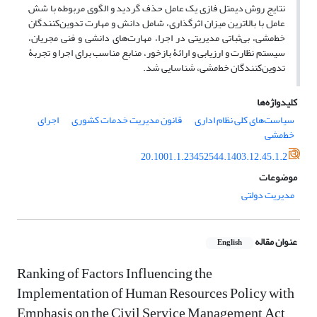
نتایج روش دیمتل فازی یک عامل حذف گردید و الگوی مربوطه با شش
عامل با بالاترین میزان اثرگذاری، شامل دانش و مهارت تدوین‌کنندگان
خط‌مشی، بی‌ثباتی مدیریتی در اجرا، مهارت‌های دانشی و فنی مجریان،
سیستم نظارت و ارزیابی و ارائۀ بازخور، منابع مناسب برای اجرا و تجربۀ
تدوین‌کنندگان خط‌مشی، شناسایی شد.
کلیدواژه‌ها
سیاست‌های کلی نظام اداری
قانون مدیریت خدمات کشوری
اجرای
خط‌مشی
20.1001.1.23452544.1403.12.45.1.2
موضوعات
مدیریت دولتی
عنوان مقاله
English
Ranking of Factors Influencing the
Implementation of Human Resources Policy with
Emphasis on the Civil Service Management Act