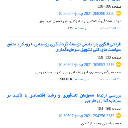
صفحه
106-130
10.30507/jmsp.2021.288290.2258
مهدی صادقی شاهدانی، رضا توکلی، امیرحسین عرب پور
مشاهده مقاله
اصل مقاله
1 M
طراحی الگوی پارادایمی توسعۀ گردشگری روستایی با رویکرد تحقق
سیاست‌های کلی تشویق سرمایه‌گذاری
صفحه
132-159
10.30507/jmsp.2021.305953.2315
سیده نرگس موسوی، فیروزه حاجی علی اکبری، هما درودی
مشاهده مقاله
اصل مقاله
918.06 K
بررسی ارتباط هم‌زمان تاب‌آوری و رشد اقتصادی با تأکید بر
سرمایه‌گذاری خارجی
صفحه
160-184
10.30507/jmsp.2021.294256.2282
حسین امیری، وحید ارشدی