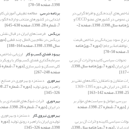
1398، صفحه 50-70]
شاخص‌های آینده‌نگری و افراط گرایی در
برنامه درسی
مطالعه تطبیقی آموزش کار
بودجه‌بندی بخش عمومی در کشورهای عضو OECD و
ابتدایی در کشورهای منتخب و ارائه الگو ب
[دوره 7، ویژه‌نامه سال 1398، 1398، صفحه 2-
7، شماره 28، 1398، صفحه 630-645]
بریکس
فرصت‌های ایران در قبال نقش آ
ر نرخ سود بین‌بانکی بر شاخص قیمت
بریکس در نظام بین الملل چند قطبی
ر توافقنامۀ برجام)
[دوره 7، ویژه‌نامه
سال 1398، 1398، صفحه 164-188]
بهبود فضای کسب و کار
ارزیابی شاخص‌
تحولات سیاسی کابینه و اثرات آن بر بی
سرمایه‌گذاری فضای کسب‌وکار با رویکر
دی ایران
[دوره 7، ویژه‌نامه سال 1398،
کلی مسکن و شهرسازی
صفحه 248-267]
رات متقارن و نامتقارن تکانه‌های نفتی بر
بهره‌وری
دستمزد و بهره‌وری در صنایع تو
ن در ایران طی دوره 1395-1369
راهبرد رونق تولید
326-345]
بررسی عوامل و سیاست‌های مؤثر بر
بهره وری
اثرات شوک‌های اقتصادی بر باز
ر
[دوره 7، شماره 27، 1398، صفحه
در ایران
[دوره 7، شماره 26، 1398، صفحه 268-285]
بهره‌وری نیروی کار
دستمزد و بهره‌وری 
ولات سیاسی کابینه و اثرات آن بر بی
تولیدی ایران با راهبرد رونق تولید
دی ایران
[دوره 7، ویژه‌نامه سال 1398،
1398، صفحه 326-345]