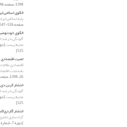
1398، صفحه 96-117]
الگوی اسلامی ای
پایه اسلامی ایر
صفحه 526-547]
الگوی خودتوضیح
آلودگی با رشد 
محیط زیست
525]
امنیت اقتصادی
اقتصادی نظام جم
بلندمدت اقتصا
26، 1398، صفحه 208-225]
انتشار کربن دی 
آلودگی با رشد 
محیط زیست
525]
انتشار گازدی‌اک
آزادسازی تجاری 
[دوره 7، شماره 25، 1398، صفحه 124-141]