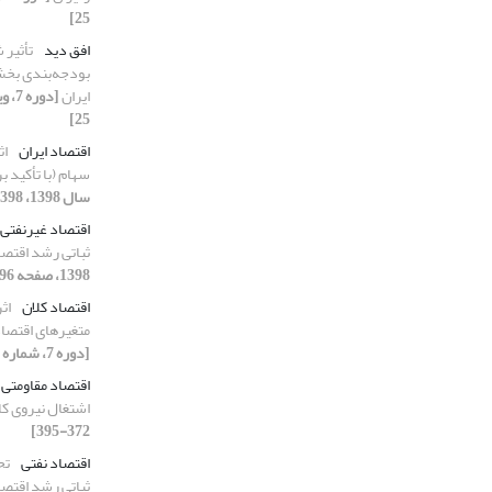
25]
افق دید
تأثیر 
ایران
25]
اقتصاد ایران
اث
سهام (با تأکید ب
سال 1398، 1398، صفحه 50-70]
اقتصاد غیرنفتی
ثباتی رشد اقتصا
1398، صفحه 96-117]
اقتصاد کلان
اث
متغیرهای اقتصاد کلا
[دوره 7، شماره 25، 1398، صفحه 142-163]
اقتصاد مقاومتی
اشتغال نیروی کا
372-395]
اقتصاد نفتی
تح
ثباتی رشد اقتصا