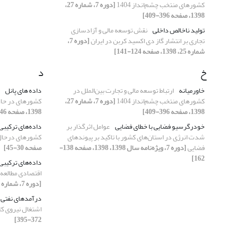
کشورهای منتخب چشم‌انداز 1404
[دوره 7، شماره 27،
1398، صفحه 396-409]
تولید ناخالص داخلی
نقش توسعه مالی و آزادسازی
تجاری بر انتشار گاز دی اکسید کربن در ایران
[دوره 7،
شماره 25، 1398، صفحه 124-141]
خ
د
خاورمیانه
ارتباط توسعه مالی و تجارت بین‌الملل در
داده های پانل
کشورهای منتخب چشم‌انداز 1404
[دوره 7، شماره 27،
کشورهای در حا
1398، صفحه 396-409]
1398، صفحه 46-65]
خودرگرسیو فضایی با خطای فضایی
عوامل اثرگذار بر
داده‌های ترکیبی
شدت انرژی در استان‌های کشور با تاکید بر پیوندهای
کشورهای درحال
فضایی
[دوره 7، ویژه‌نامه سال 1398، 1398، صفحه 138-
صفحه 30-45]
162]
داده‌های ترکیبی 
اقتصادی مطالعه
[دوره 7، شماره 28، 1398، صفحه 646-669]
درآمد‌های نفتی
اشتغال نیروی کا
372-395]