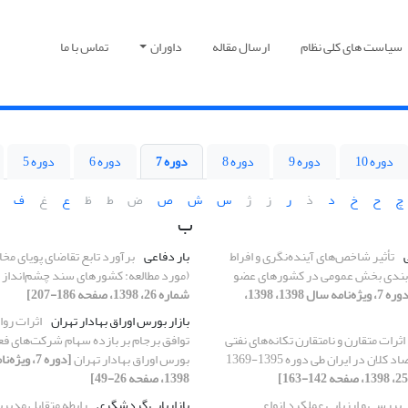
سیاست های کلی نظام
ارسال مقاله
داوران
تماس با ما
دوره 10
دوره 9
دوره 8
دوره 7
دوره 6
دوره 5
چ
ح
خ
د
ذ
ر
ز
ژ
س
ش
ص
ض
ط
ظ
ع
غ
ف
ب
تأثیر شاخص‌های آینده‌نگری و افراط
بار دفاعی
برآورد تابع تقاضای پویای مخ
‌بندی بخش عمومی در کشورهای عضو
(مورد مطالعه: کشورهای سند چشم‌انداز 1404)
[دوره 7، ویژه‌نامه سال 1398، 1398،
شماره 26، 1398، صفحه 186-207]
بازار بورس اوراق بهادار تهران
اثرات روا
اثرات متقارن و نامتقارن تکانه‌های نفتی
توافق برجام بر بازده سهام شرکت‌های فعا
کلان در ایران طی دوره 1395-1369
بورس اوراق بهادار تهران
1398، صفحه 26-49]
بررسی و ارزیابی عملکرد انواع
بازاریابی گردشگری
رابطه متقابل مدیری