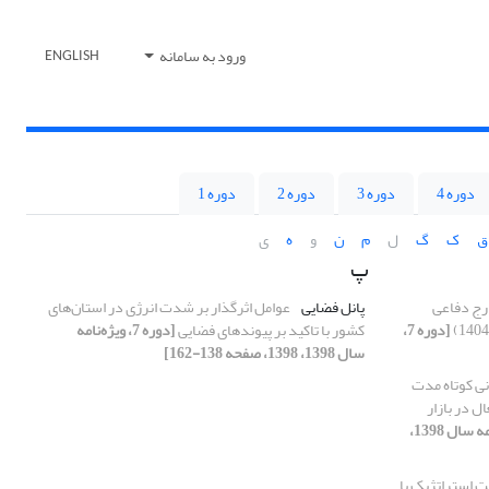
ورود به سامانه
ENGLISH
دوره 4
دوره 3
دوره 2
دوره 1
ق
ک
گ
ل
م
ن
و
ه
ی
پ
ارج دفاعی
پانل فضایی
عوامل اثرگذار بر شدت انرژی در استان‌های
[دوره 7،
کشور با تاکید بر پیوندهای فضایی
[دوره 7، ویژه‌نامه
سال 1398، 1398، صفحه 138-162]
نی کوتاه مدت
ل در بازار
[دوره 7، ویژه‌نامه سال 1398،
ت استراتژیک با