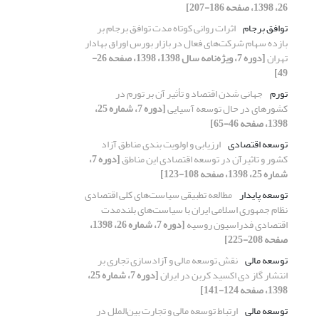
26، 1398، صفحه 186-207]
توافق برجام
اثرات روانی کوتاه مدت توافق برجام بر
بازده سهام شرکت‌های فعال در بازار بورس اوراق بهادار
تهران
[دوره 7، ویژه‌نامه سال 1398، 1398، صفحه 26-
49]
تورم
جهانی شدن اقتصاد و تأثیر آن بر تورم در
کشورهای در حال توسعه آسیایی
[دوره 7، شماره 25،
1398، صفحه 46-65]
توسعه اقتصادی
ارزیابی و اولویت بندی مناطق آزاد
کشور و تاثیرآن در توسعه اقتصادی این مناطق
[دوره 7،
شماره 25، 1398، صفحه 108-123]
توسعه پایدار
مطالعه تطبیقی سیاست‌های کلی اقتصادی
نظام جمهوری اسلامی ایران با سیاست‌های بلندمدت
اقتصادی فدراسیون روسیه
[دوره 7، شماره 26، 1398،
صفحه 208-225]
توسعه مالی
نقش توسعه مالی و آزادسازی تجاری بر
انتشار گاز دی اکسید کربن در ایران
[دوره 7، شماره 25،
1398، صفحه 124-141]
توسعه مالی
ارتباط توسعه مالی و تجارت بین‌الملل در