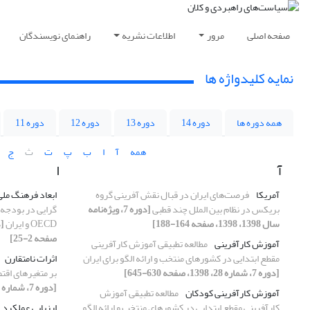
صفحه اصلی
مرور
اطلاعات نشریه
راهنمای نویسندگان
نمایه کلیدواژه ها
همه دوره ها
دوره 14
دوره 13
دوره 12
دوره 11
همه
آ
ا
ب
پ
ت
ث
ج
آ
ا
آمریکا
فرصت‌های ایران در قبال نقش آفرینی گروه
ابعاد فرهنگ ملی
بریکس در نظام بین الملل چند قطبی
[دوره 7، ویژه‌نامه
گرایی در بودجه
سال 1398، 1398، صفحه 164-188]
OECD و ایران
صفحه 2-25]
آموزش کارآفرینی
مطالعه تطبیقی آموزش کارآفرینی
مقطع ابتدایی در کشورهای منتخب و ارائه الگو برای ایران
اثرات نامتقارن
[دوره 7، شماره 28، 1398، صفحه 630-645]
بر متغیرهای اقتصاد 
[دوره 7، شماره 25، 1398، صفحه 142-163]
آموزش کارآفرینی کودکان
مطالعه تطبیقی آموزش
کارآفرینی مقطع ابتدایی در کشورهای منتخب و ارائه الگو
ارزیابی عملکرد