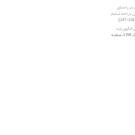
 در راستای
نون برنامه ششم
 الگوی پایه
[دوره 7، شماره 28، 1398، صفحه