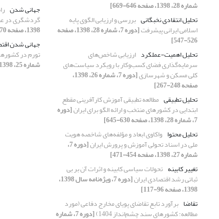
شماره 28، 1398، صفحه 646-669]
جهانی شدن
را
تحلیل انتقادی نخبگانی
بررسی و ارزیابی الگوی پایه
گردشگری در ع
اسلامی ایرانی پیشرفت
[دوره 7، شماره 28، 1398، صفحه
1398، صفحه 670-697]
526-547]
جهانی شدن اقت
تحلیل اهمیت-عملکرد
ارزیابی شاخص‌های
تورم در کشورها
سرمایه‌گذاری فضای کسب‌وکار با رویکرد سیاست‌های
شماره 25، 1398، صفحه 46-65]
کلی مسکن و شهرسازی
[دوره 7، شماره 26، 1398،
صفحه 248-267]
تحلیل تطبیقی
مطالعه تطبیقی آموزش کارآفرینی مقطع
ابتدایی در کشورهای منتخب و ارائه الگو برای ایران
[دوره
7، شماره 28، 1398، صفحه 630-645]
تحلیل محتوا
واکاوی ابعاد و مؤلفه‌های شاخصه هویت
ملی در اسناد تحولی آموزش و پرورش ایران
[دوره 7،
شماره 27، 1398، صفحه 454-471]
تغییر کابینه
تحولات سیاسی کابینه و اثرات آن بر بی
ثباتی رشد اقتصادی ایران
[دوره 7، ویژه‌نامه سال 1398،
1398، صفحه 96-117]
تقاضا
برآورد تابع تقاضای پویای مخارج دفاعی (مورد
مطالعه: کشورهای سند چشم‌انداز 1404)
[دوره 7، شماره