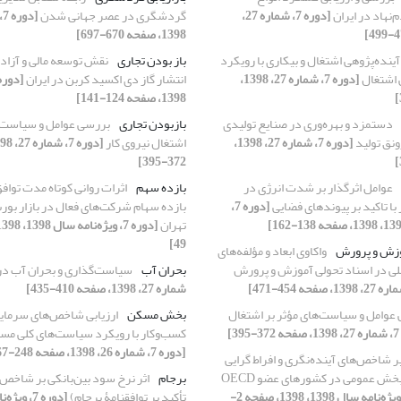
‌نهاد در ایران
[دوره 7، شماره 27،
گردشگری در عصر جهانی شدن
1398، صفحه 670-697]
آینده‌پژوهی اشتغال و بیکاری با رویکرد
باز بودن تجاری
نقش توسعه مالی و آزاد
 اشتغال
[دوره 7، شماره 27، 1398،
انتشار گاز دی اکسید کربن در ایران
1398، صفحه 124-141]
دستمزد و بهره‌وری در صنایع تولیدی
بازبودن تجاری
بررسی عوامل و سیاست‌ه
رونق تولید
[دوره 7، شماره 27، 1398،
اشتغال نیروی کار
372-395]
عوامل اثرگذار بر شدت انرژی در
بازده سهم
اثرات روانی کوتاه مدت توافق
با تاکید بر پیوندهای فضایی
[دوره 7،
بازده سهام شرکت‌های فعال در بازار بورس
تهران
49]
وزش و پرورش
واکاوی ابعاد و مؤلفه‌های
 در اسناد تحولی آموزش و پرورش
بحران آب
سیاست‌گذاری و بحران آب در 
شماره 27، 1398، صفحه 410-435]
عوامل و سیاست‌های مؤثر بر اشتغال
بخش مسکن
ارزیابی شاخص‌های سرمای
3]
کسب‌وکار با رویکرد سیاست‌های کلی م
[دوره 7، شماره 26، 1398، صفحه 248-267]
یر شاخص‌های آینده‌نگری و افراط گرایی
در بودجه‌بندی بخش عمومی در کشورهای عضو OECD
برجام
اثر نرخ سود بین‌بانکی بر شاخص 
[دوره 7، ویژه‌نامه سال 1398، 1398، صفحه 2-
تأکید بر توافقنامۀ برجام)