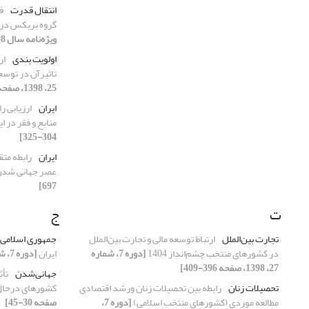
انتقال قدرت
ف
گروه بریکس در ن
ویژه‌نامه سال 1398، 1398، صفحه 164-188]
اولویت بندی
ار
تاثیرآن در توسع
25، 1398، صفحه 108-123]
ایران
ارزیابی ر
منابع و فقر در ا
304-325]
ایران
رابطه مت
عصر جهانی شد
697]
ت
ج
تجارت بین‌الملل
ارتباط توسعه مالی و تجارت بین‌الملل
جمهوری اسلامی ا
در کشورهای منتخب چشم‌انداز 1404
[دوره 7، شماره
ایران
[دوره 7، شماره 27، 1398، صفحه 410-435]
27، 1398، صفحه 396-409]
جهانی‌شدن
تأث
تحصیلات زنان
رابطه بین تحصیلات زنان ورشد اقتصادی
کشورهای درحال
مطالعه موردی (کشورهای منتخب اسلامی)
[دوره 7،
صفحه 30-45]