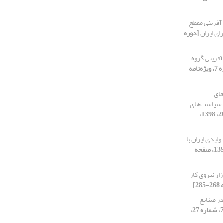
آفرینی مقطع
رای ایران
[دوره
فرینی گروه
[دوره 7، ویژه‌نامه
های
د سیاست‌های
[دوره 7، شماره 26، 1398،
لیدی ایران با
[دوره 7، شماره 27، 1398، صفحه
ار نیروی کار
در صنایع
[دوره 7، شماره 27،