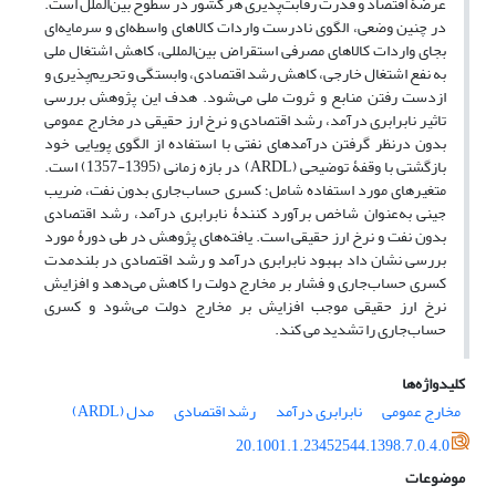
عرضۀ اقتصاد و قدرت رقابت‌پذیری هر کشور در سطوح بین‌الملل است.
در چنین وضعی، الگوی نادرست واردات کالاهای واسطه‌ای و سرمایه‌ای
بجای واردات کالاهای مصرفی استقراض بین‌المللی، کاهش اشتغال ملی
به نفع اشتغال خارجی، کاهش رشد اقتصادی، وابستگی و تحریم‌پذیری و
ازدست رفتن منابع و ثروت ملی می‌شود. هدف این پژوهش بررسی
تاثیر نابرابری درآمد، رشد اقتصادی و نرخ ارز حقیقی در مخارج عمومی
بدون درنظر گرفتن درآمدهای نفتی با استفاده از الگوی پویایی خود
بازگشتی با وقفۀ توضیحی (ARDL) در بازه زمانی (1395-1357) است.
متغیرهای مورد استفاده‌ شامل؛ کسری حساب‌جاری بدون نفت، ضریب
جینی به‌عنوان شاخص برآورد کنندۀ نابرابری درآمد، رشد اقتصادی
بدون نفت و نرخ ارز حقیقی است. یافته‌های پژوهش در طی دورۀ مورد
بررسی نشان داد بهبود نابرابری درآمد و رشد اقتصادی در بلندمدت
کسری حساب‌جاری و فشار بر مخارج دولت را کاهش می‌دهد و افزایش
نرخ ارز حقیقی موجب افزایش بر مخارج دولت می‌شود و کسری
حساب‌جاری را تشدید می کند.
کلیدواژه‌ها
مخارج عمومی
نابرابری درآمد
رشد اقتصادی
مدل (ARDL)
20.1001.1.23452544.1398.7.0.4.0
موضوعات