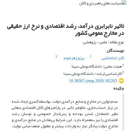
تاثیر نابرابری درآمد، رشد اقتصادی و نرخ ارز حقیقی
در مخارج عمومی کشور
نوع مقاله : علمی - پژوهشی
نویسندگان
2
1
اکبر خدابخشی
برزو زهره وند
1
هیئت علمی/ دانشگاه بوعلی سینا
2
کارشناسی ارشد/ دانشگاه بوعلی سینا
10.30507/jmsp.2020.102263
چکیده
عدم توازن در مخارج و منابع درآمدی دولت، بواسطه کسری ایجاد شده
در تراز حساب‌جاری، علاوه‌بر تاثیر در پارامترهای کلان اقتصادی تبعاتی
نظیر نامتعادل شدن بودجه و پس‌انداز خصوصی و نوسان رشد
اقتصادی را نیز به‌همراه دارد. این شرایط بی‌تعادل در منابع درآمدی و
مخارج دولت بیانگر نیاز به واردات بیشتر و معلول ضعف مبانی تولید،