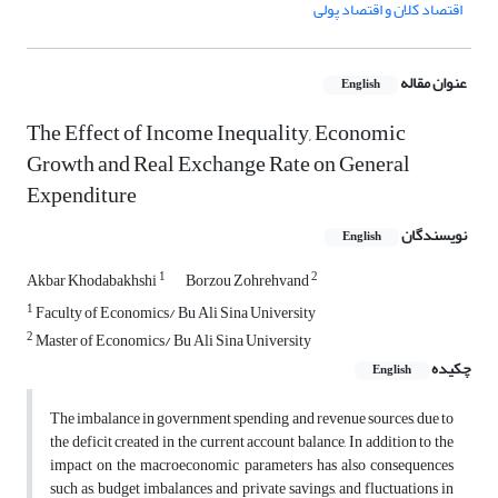
اقتصاد کلان و اقتصاد پولی
عنوان مقاله
English
The Effect of Income Inequality, Economic
Growth and Real Exchange Rate on General
Expenditure
نویسندگان
English
1
2
Akbar Khodabakhshi
Borzou Zohrehvand
1
Faculty of Economics/ Bu Ali Sina University
2
Master of Economics/ Bu Ali Sina University
چکیده
English
The imbalance in government spending and revenue sources, due to
the deficit created in the current account balance, In addition to the
impact on the macroeconomic parameters has also consequences
such as, budget imbalances and private savings, and fluctuations in