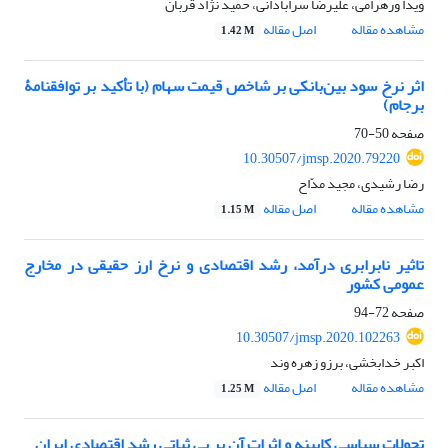
ویدا ورهرامی، علیرضا سرابادانی، حمید نژاد قربان
مشاهده مقاله
اصل مقاله
1.42 M
اثر نرخ سود بین‌بانکی بر شاخص قیمت سهام (با تأکید بر توافقنامۀ
برجام)
صفحه
50-70
10.30507/jmsp.2020.79220
رضا رشیدی، مجید مدّاح
مشاهده مقاله
اصل مقاله
1.15 M
تاثیر نابرابری درآمد، رشد اقتصادی و نرخ ارز حقیقی در مخارج
عمومی کشور
صفحه
72-94
10.30507/jmsp.2020.102263
اکبر خدابخشی، برزو زهره وند
مشاهده مقاله
اصل مقاله
1.25 M
تحولات سیاسی کابینه و اثرات آن بر بی ثباتی رشد اقتصادی ایران