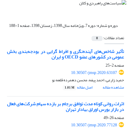
دوره و شماره:
دوره 7، ویژه‌نامه سال 1398، زمستان 1398، صفحه 1-188
تعداد مقالات:
8
تأثیر شاخص‌های آینده‌نگری و افراط گرایی در بودجه‌بندی بخش
عمومی در کشورهای عضو OECD و ایران
صفحه
2-25
10.30507/jmsp.2020.63107
حمید زارعی، احمد پیفه، محسن دهمرده قلعه نو
مشاهده مقاله
اصل مقاله
1.01 M
اثرات روانی کوتاه مدت توافق برجام بر بازده سهام شرکت‌های فعال
در بازار بورس اوراق بهادار تهران
صفحه
26-49
10.30507/jmsp.2020.77128