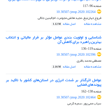
صفحه
96-117
10.30507/jmsp.2020.102264
فروغ جهان‌تیغ، مجید هاتفی مجومرد، ام البنین جلالی
مشاهده مقاله
اصل مقاله
1.12 M
شناسایی و اولویت بندی عوامل مؤثر بر فرار مالیاتی و انتخاب
بهترین راهبرد برای کاهش آن
صفحه
119-136
10.30507/jmsp.2020.102396
مصطفی محمد باقری
مشاهده مقاله
اصل مقاله
2.16 M
عوامل اثرگذار بر شدت انرژی در استان‌های کشور با تاکید بر
پیوندهای فضایی
صفحه
138-162
10.30507/jmsp.2020.102464
سیاب ممی پور، سمیه کرمی