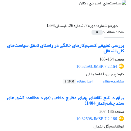
دوره و شماره:
دوره 7، شماره 26، تابستان 1398
تعداد مقالات:
8
بررسی تطبیقی کسب‌وکارهای خانگی در راستای تحقق سیاست‌های
کلی اشتغال
صفحه
164-185
10.32598/JMSP.7.2.164
داود پرچمی، فاطمه جلالی
مشاهده مقاله
اصل مقاله
2.19 M
برآورد تابع تقاضای پویای مخارج دفاعی (مورد مطالعه: کشورهای
سند چشم‌انداز 1404)
صفحه
186-207
10.32598/JMSP.7.2.186
ابوالقاسم گل خندان