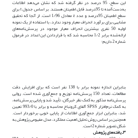
این سطح، 95 درصد در نظر گرفته شد که نشان می‌دهد اطلاعات
به‌دست‌آمده تا 95درصد قابل اطمینان هستند. بر اساس جدول t برای
سطح اطمینان 95درصد و عدد z معادل 1/96 است. از آنجا که تحقیق
مشابهی برای برآورد انحراف معیار وجود ندارد، با استفاده از یک نمونه
اولیه 50 نفری بیشترین انحراف معیار موجود در پرسش‌نامه‌های
ارائه‌شده برابر 1/2 محاسبه شد که با قراردادن این اعداد در فرمول
شماره 2 داریم:
بنابراین اندازه نمونه برابر با 138 نفر است که برای افزایش دقت
مطالعات، تعداد 150 پرسش‌نامه توزیع و جمع‌آوری شده است. روایی
پرسش‌نامه مذکور به کمک نظر خبرگان، تأیید شد و پایایی پرسش‌نامه،
به کمک نرم‌افزار SPSS آلفای کرونباخ محاسبه و برابر با 993/0 تعیین
شد، بنابراین ابزار جمع‌آوری اطلاعات از پایایی خوبی برخوردار است.
همچنین بر اساس روش تحلیل اهمیت عملکرد، مدل مفهومی پژوهش به
شکل تصویر شماره 2 است.
۳ـ یافته‌های پژوهش