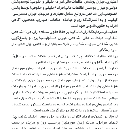
اعتباری، میزان پوشش اطلاعات مالی افراد (حقیقی و حقوقی) توسط بخش
دولتی و میزان پوشش اطلاعات مالی افراد (حقیقی و حقوقی) توسط بخش
خصوصی. این شاخص درواقع شامل معیارهای مرتبط با میزان دسترسی،
کیفیت و به اشتراک‌گذاری و مبادله اطلاعات اعتباری، همچنین آگاهی
افراد به حقوق قانونی خود است.
حمایت ازسرمایه‌گذاران (با تأکید بر حفظ حقوق سهام‌داران جزء): شاخص
شفافیت مبادلات مالی، شاخص میزان مسئولیت‌پذیری و پاسخ‌گویی
مدیر، شاخص سهولت شکایت از طرف سهام‌دار و شاخص توان حمایت از
سرمایه‌گذار.
پرداخت مالیات: دفعات پرداخت، زمان (برحسب تعداد ساعت در سال)،
کل مالیات قابل پرداخت برحسب درصد از سود ناخالص.
تجارت فرا‌‌مرزی: تعداد اسناد موردنیاز برای صادرات، زمان موردنیاز
برحسب روز برای فرایند صادرات، هزینه‌های صادرات، تعداد اسناد
موردنیاز برای واردات، زمان موردنیاز برحسب روز برای واردات و
هزینه‌های واردات. این شاخص مراحل الزامی برای صادرات و واردات
محموله استاندارد کالا را گردآوری و درواقع سهولت تجارت با خارج،
موانع و مشکلات صدور و ورود کالاها را اندازه می‌گیرد. در تحقیق حاضر
زیرشاخص‌های مرتبط به صادرات با توجه به ماهیت مسکن حذف شده و
صرفاً مسائل مرتبط با واردات کالا در نظر گرفته شده است.
لازم‌الاجرا شدن قرارداد (کارایی دادگاه در حل و فصل اختلافات تجاری):
تعداد مراحل، مدت زمان موردنیاز برحسب روز و هزینه برحسب
درصدی از بدهی. این شاخص سهولت اجرای قانون در نظام قضایی و به