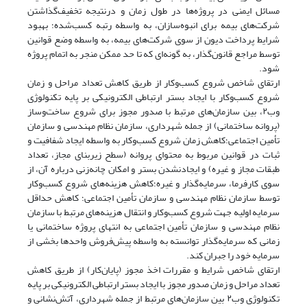
مسائل ایمنی در پروژه‌ها در طول زمان و درنتیجه تخفیف‌گذاشتن
شرکت‌های بیمه برای انبوه‌سازان، به واسطه رتبه کسب‌شده؛ بهبود
شرایط پرداخت دیون از سوی شرکت‌های بیمه، به واسطه وضع قوانین
توسط مراجع قانون‌گذار، به گونه‌ای که تا حد ممکن منجر به اتمام پروژه
شود.
ارتقای شاخص شروع کسب‌وکار از طریق کاهش تعداد مراحل و زمان
شروع کسب‌وکار با ایجاد بستر ارتباطی الکترونیکی بر پایه تکنولوژی
وب‌۲، بین سازمان‌های مرتبط با صدور مجوز برای شروع ساخت‌و‌ساز
(پروانه ساختمانی) از جمله شهرداری، سازمان نظام مهندسی و سازمان
تأمین اجتماعی؛کاهش زمان شروع کسب‌وکار به واسطه ایجاد شفافیت و
ثبات در قوانین مربوط به محتوای پروانه (سطح زیربنای مجاز، تعداد
طبقات مجاز و غیره) و ایجادنشدن بستر و امکان چانه‌زنی درباره آن، از
سوی کارفرما، سرمایه‌گذار و غیره؛کاهش هزینه‌های شروع کسب‌وکار
توسط سازمان نظام مهندسی و سازمان تأمین اجتماعی؛ کاهش حداقل
سرمایه اولیه جهت شروع کسب‌وکار و انتقال هزینه‌های مرتبط با سازمان
نظام مهندسی و سازمان تأمین اجتماعی به انتهای پروژه ساختمانی یا
زمانی که سرمایه‌گذار توانسته به واسطه پیش‌فروش واحدها بخشی از
سرمایه خود را جبران کند.
ارتقای شاخص شرایط و مقررات اخذ مجوز (پایان‌کار) از طریق کاهش
تعداد مراحل و زمان صدور مجوز با ایجاد بستر ارتباطی الکترونیکی بر پایه
تکنولوژی وب۲ بین سازمان‌های مرتبط از جمله شهرداری، آتش‌نشانی و