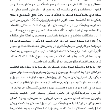
مصطفی‌پور، 2013). طی دو دهه اخیر سرمایه‌گذاری در بخش مسکن در
کشور، نوسانات زیادی داشته که به تبع آن زیان‌های گسترده‌ای در
بنگاه‌های تولیدکننده مسکن و عملکرد سایر بخش‌های اقتصادی و نظام
بانکی به جا گذاشته است (قلی‌زاده و بختیاری‌پور، 2012). در بررسی علل
کاهش سرمایه‌گذاری در بخش مسکن غالباً بر مشکلات ساختاری اقتصاد
و نامساعدبودن شرایط تولید تأکید شده، اما تبیین جامع و مانع و مناسبی
از این مشکلات ساختاری و شرایط نامناسب و همچنین راهکارهای مقابله
با آن‌ها ارائه نشده ‌است. این در حالی است که یکی از سیاست‌هایی که
می‌تواند در افزایش سرمایه‌گذاری در بخش‌های مختلف اقتصادی بسیار
تأثیرگذار باشد، رفع مشکلات فعالان اقتصادی بخش خصوصی به کمک
بهبود فضای کسب‌وکار است که در مصوبه مورخ 2۶/۴/1396 ستاد
فرماندهی اقتصاد مقاومتی نیز به آن تأکید شده است.
حال با توجه به اینکه انبوه‌سازان مسکن از یک‌سو به واسطه نوع فعالیت
حرفه‌ای خود به فعالیت‌های پسین و پیشین بسیاری وابسته‌اند و از سوی
دیگر برای اجرایی‌کردن هریک از پروژه‌های خود، نیازمند اخذ مجوز و
مراجعه به ادارات و سازمان‌های مختلف از جمله سازمان نظام مهندسی،
شهرداری، اداره برق و غیره هستند، بهبود فضای کسب‌وکار می‌تواند در
افزایش سرمایه‌گذاری در بخش مسکن بسیار حائز اهمیت باشد.
بنابراین مسئله اصلی تحقیق حاضر، ارزیابی شاخص‌های بهبود فضای
کسب‌وکار در ارتباط با سرمایه‌گذاری در حوزه مسکن به کمک روش
تحلیل اهمیت عملکرد است تا بدین طریق ابتدا عملکرد موجود شاخص‌ها