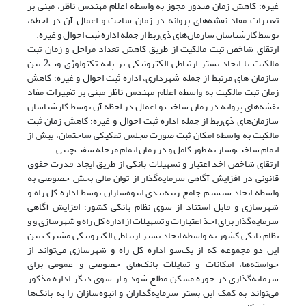
غیره؛ کاهش زمان صدور مجوز به واسطه اعلام مهندس ناظر، مبنی بر
تغییرات مفاد نقشه‌های پروانه در زمان ساخت و اعمال آن در لحظه،
توسط کارشناسان سازمان‌های ذی‌ربط از جمله اداره ثبت احوال و غیره.
ارتقای شاخص ثبت مالکیت از طریق کاهش تعداد مراحل و زمان ثبت
مالکیت با ایجاد بستر ارتباطی الکترونیکی بر پایه تکنولوژی وب2 بین
سازمان های مرتبط از جمله شهرداری، اداره ثبت احوال و غیره؛ کاهش
زمان ثبت مالکیت به واسطه اعلام مهندس ناظر مبنی بر تغییرات مفاد
نقشه‌های پروانه در زمان ساخت و اعمال در لحظه آن توسط کارشناسان
سازمان‌های ذی‌ربط از جمله اداره ثبت احوال و غیره؛ کاهش زمان ثبت
مالکیت به واسطه امکان ثبت صورت مجلس تفکیکی ساختمان، پیش از
اتمام ساخت‌و‌ساز به طور کامل و در زمان اتمام مرحله سفت‌چینی.
ارتقای شاخص اخذ اعتبار و تسهیلات بانکی از طریق ایجاد قدرت حقوق
قانونی در افزایش آگاهی سرمایه‌گذار از توان مالی بخش خصوصی به
واسطه ایجاد سیستم جامع رتبه‌بندی انبوه‌سازان توسط اداره کل راه و
شهرسازی و قابل استناد از سوی نظام بانکی کشور؛ افزایش آگاهی
سرمایه‌گذار برای اخذ اعتبارات و تسهیلات از اداره کل راه و شهرسازی و و
نظام بانکی کشور به واسطه ایجاد بستر ارتباطی الکترونیکی مشترک بین
این دو مجموعه که از یک‌سو اداره کل راه و شهرسازی می‌تواند از
خواسته‌ها، امکانات و تمایلات بانک‌های خصوصی و عمومی برای
سرمایه‌گذاری در حوزه مسکن مطلع شود و از سوی دیگر اداره مذکور
می‌تواند به کمک این بستر سرمایه‌گذاران و انبوه‌سازان را به بانک‌ها