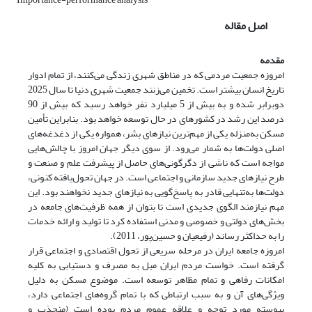
اصل مقاله
مقدمه
امروزه جمعیت مردمی که در مناطق شهری زندگی می‌کنند، از تمام ادوار
تاریخ انسان بیشتر است. تخمین می‌زنند جمعیت شهری دنیا تا سال 2025
دوبرابر شده و به بیش از 5 میلیارد نفر خواهد رسید که بیش از 90
درصد این رشد در کشورهای در حال توسعه خواهد بود. بنابراین تأمین
مسکن به‌منزله یکی از مهم‌ترین نیازهای بشر، همواره یکی از دغدغه‌های
اصلی دولت‌ها به شمار می‌رود. از سوی دیگر جهان امروز با چالش‌هایی
مواجه است که ناشی از دگرگونی‌های حاصل از پیشرفت علم و صنعت و
طرح نیازهای جدید سازمانی و اجتماعی است. در جهان تحول‌یافته کنونی،
دولت‌ها به‌تنهایی قادر به پاسخ‌گویی به نیازهای جدید نخواهند بود. این
مهم نیازمند الگوی جدیدی است تا بتوان از همه ظرفیت‌های جامعه در
بخش‌های دولتی و خصوصی و مدنی استفاده کرد تا تولید و ارائه خدمات
را به حداکثر رساند (رفیعیان و حسین‌پور، 2011).
امروزه جامعه ایران در مرحله سریعی از تحول اقتصادی و اجتماعی قرار
گرفته است. خواست مردم ایران میل به مصرف و دستیابی به کلیه
امکانات رفاهی و تمام مظاهر توسعه است. موضوع مسکن به دلیل
ویژگی‌های آن و به سبب ارتباطی که با تمام گروه‌های اجتماعی دارد،
پیوسته مورد توجه و علاقه عموم مردم بوده است (منجذب و