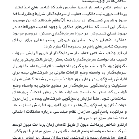
شاخص‌ها در اولویت نیستند.
بر اساس نتایج حاصل از تحقیق مشخص شد که شاخص‌های اخذ اعتبار،
پرداخت دیون، ثبت مالکیت، حمایت از سرمایه‌گذار، شرایط و مقررات اخذ
مجوز و شروع کسب‌وکار در محدوده Q1 واقع شده‌اند که این موضوع
بیانگر این است که شاخص‌های مذکور با وجود اهمیت فوق‌العاده در
بهبود فضای کسب‌وکار، در حوزه سرمایه‌گذاری مسکن، در وضع موجود
عملکرد ضعیفی دارند. بنابراین می‌توان پیشنهادهایی برای ارتقای
وضعیت شاخص‌های واقع در محدوده Q1 مطرح کرد:
ارتقای وضعیت شاخص حمایت از سرمایه‌گذار از طریق افزایش سهولت
تعقیب دادخواست سرمایه‌گذار با کمک بستر ارتباطی الکترونیکی بر پایه
تکنولوژی وب۲‌ جهت ثبت و پیگیری دادخواست؛ افزایش حمایت قانونی از
سرمایه‌گذار به واسطه وضع الزامات قانونی بر شرکت‌های بیمه برای
افزایش پاسخ‌گویی در زمان بروز حوادث پیش‌بینی‌نشده؛ کاهش میزان
مسئولیت و پاسخگویی سرمایه‌گذار در دعاوی قانونی به واسطه وضع
قوانینی که منجر به تقسیم مسئولیت‌ها در زمان احداث پروژه‌های
ساختمانی شود. مثلاً افزایش پاسخ‌گویی شرکت‌های بیمه در زمان بروز
حوادث کاری و پاسخ‌گویی آن‌ها در دعاوی قانونی و یا افزایش مسئولیت‌ها
و درنتیجه پاسخ‌گویی سازمان نظام مهندسی درباره مشکلات احتمالی
ایجادشده از سوی مهندس ناظر.
ارتقای شاخص پرداخت دیون از طریق کاهش زمان پرداخت دیون توسط
شرکت بیمه به واسطه وضع الزامات قانونی از سوی مراجع قانون‌گذار؛
کاهش هزینه‌های بیمه با رتبه‌بندی انبوه‌سازان مسکن بر اساس رعایت