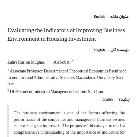
عنوان مقاله
English
Evaluating the Indicators of Improving Business
Environment in Housing Investment
نویسندگان
English
1
2
Zahra Karimi Mughari
َAli Sobati
1
Associate Professor, Departmant of Theoretical Economics, Faculty of
Economics and Administrative Sciences, Mazandaran University, Sari,
Iran.
2
DBA Student, Industrial Management Institute, Sari, Iran
چکیده
English
The business environment is one of the factors affecting the
performance of the companies and managers, or business owners
cannot change or improve it. The purpose of this study is to reach a
comprehensive understanding of the importance of indicators for