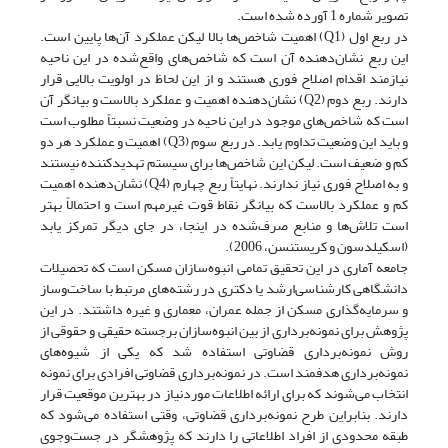
تصویر شماره 1 آورده شده است.
در ربع اول (Q1) اهمیت شاخص‌ها بالا لیکن عملکرد آن‌ها پایین است.
این ربع نشان‌دهنده آن است که شاخص‌های واقع‌شده در این ناحیه
نیازمند اقدام اصلاح فوری هستند و از این لحاظ در اولویت بالایی قرار
دارند. ربع دوم (Q2) نشان‌دهنده اهمیت و عملکرد بالاست و بیانگر آن
است که شاخص‌های موجود در این ناحیه در وضعیت نسبتاً مطلوب است
و باید این وضعیت تداوم یابد. در ربع سوم (Q3) اهمیت و عملکرد هر دو
کم و ضعیف است. لیکن این شاخص‌ها برای سیستم تهدید‌کننده نیستند
و به اصلاح فوری نیاز ندارند. نهایتاً ربع چهارم (Q4) نشان‌دهنده اهمیت
کم و عملکرد بالاست که بیانگر نقاط قوت غیرمهم است و احتمالاً بهتر
است تلاش‌ها و منابع صرف‌شده در اینجا، در جای دیگر تمرکز یابد
(اسکیلدسون و کریستنسن، 2006).
جامعه آماری در این تحقیق تمامی انبوه‌سازان مسکن است که تحصیلات
دانشگاهی کارشناسی‌ارشد یا دکتری در رشته‌های مرتبط با ساخت‌وساز
و سرمایه‌گذاری مسکن از جمله عمران، معماری و غیره داشتند. در این
پژوهش برای نمونه‌برداری از بین انبوه‌سازان برجسته حقیقی و حقوقی از
روش نمونه‌برداری قضاوتی استفاده شد که یکی از شیوه‌های
نمونه‌برداری هدفمند است. در نمونه‌برداری قضاوتی افرادی برای نمونه
انتخاب می‌شوند که برای ارائه اطلاعات موردنیاز در بهترین موقعیت قرار
دارند. بنابراین طرح نمونه‌برداری قضاوتی، وقتی استفاده می‌شود که
طبقه محدودی از افراد اطلاعاتی را دارند که پژوهشگر در جست‌وجوی