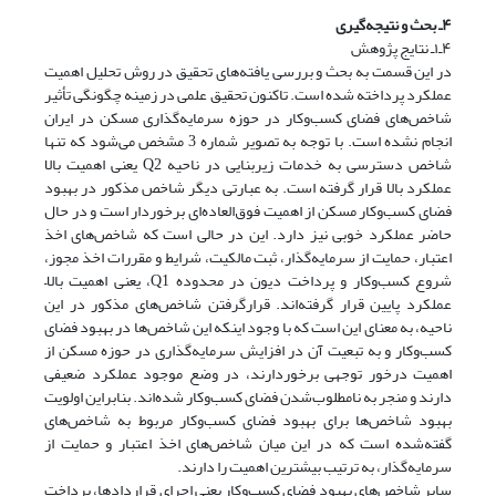
۴ـ بحث‌ و نتیجه‌گیری
۴ـ۱ـ نتایج پژوهش
در این قسمت به بحث و بررسی یافته‌های تحقیق در روش تحلیل اهمیت
عملکرد پرداخته شده است. تاکنون تحقیق علمی در زمینه چگونگی تأثیر
شاخص‌های فضای کسب‌وکار در حوزه سرمایه‌گذاری مسکن در ایران
انجام نشده است. با توجه به تصویر شماره 3 مشخص می‌شود که تنها
شاخص دسترسی به خدمات زیربنایی در ناحیه Q2 یعنی اهمیت بالا
عملکرد بالا قرار گرفته است. به عبارتی دیگر شاخص مذکور در بهبود
فضای کسب‌وکار مسکن از اهمیت فوق‌العاده‌ای برخوردار است و در حال
حاضر عملکرد خوبی نیز دارد. این در حالی است که شاخص‌های اخذ
اعتبار، حمایت از سرمایه‌گذار، ثبت مالکیت، شرایط و مقررات اخذ مجوز،
شروع کسب‌وکار و پرداخت دیون در محدوده Q1، یعنی اهمیت بالا‌–‌
عملکرد پایین قرار گرفته‌اند. قرارگرفتن شاخص‌های مذکور در این
ناحیه، به معنای این است که با وجود اینکه این شاخص‌ها در بهبود فضای
کسب‌وکار و به تبعیت آن در افزایش سرمایه‌گذاری در حوزه مسکن از
اهمیت درخور توجهی برخوردارند، در وضع موجود عملکرد ضعیفی
دارند و منجر به نامطلوب‌شدن فضای کسب‌وکار شده‌اند. بنابراین اولویت
بهبود شاخص‌ها برای بهبود فضای کسب‌وکار مربوط به شاخص‌های
گفته‌شده است که در این میان شاخص‌های اخذ اعتبار و حمایت از
سرمایه‌گذار، به ترتیب بیشترین اهمیت را دارند.
سایر شاخص‌های بهبود فضای کسب‌وکار یعنی اجرای قراردادها، پرداخت