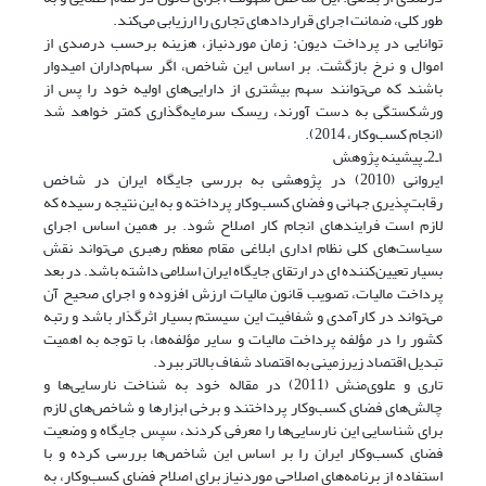
طور کلی، ضمانت اجرای قراردادهای تجاری را ارزیابی می‌کند.
توانایی در پرداخت دیون: زمان موردنیاز، هزینه برحسب درصدی از
اموال و نرخ بازگشت. بر اساس این شاخص، اگر سهام‌داران امیدوار
باشند که می‌توانند سهم بیشتری از دارایی‌های اولیه خود را پس از
ورشکستگی به دست آورند، ریسک سرمایه‌گذاری کمتر خواهد شد
(انجام کسب‌وکار، 2014).
۱ـ2ـ پیشینه پژوهش
ایروانی (2010) در پژوهشی به بررسی جایگاه ایران در شاخص
رقابت‌پذیری جهانی و فضای کسب‌وکار پرداخته و به این نتیجه رسیده که
لازم است فرایندهای انجام کار اصلاح شود. بر همین اساس اجرای
سیاست‌های کلی نظام اداری ابلاغی مقام معظم رهبری می‌تواند نقش
بسیار تعیین‌کننده ای در ارتقای جایگاه ایران اسلامی داشته باشد. در بعد
پرداخت مالیات، تصویب قانون مالیات ارزش افزوده و اجرای صحیح آن
می‌تواند در کارآمدی و شفافیت این سیستم بسیار اثرگذار باشد و رتبه
کشور را در مؤلفه پرداخت مالیات و سایر مؤلفه‌ها، با توجه به اهمیت
تبدیل اقتصاد زیرزمینی به اقتصاد شفاف بالاتر ببرد.
تاری و علوی‌منش (2011) در مقاله خود به شناخت نارسایی‌ها و
چالش‌های فضای کسب‌وکار پرداختند و برخی ابزارها و شاخص‌های لازم
برای شناسایی این نارسایی‌ها را معرفی کردند، سپس جایگاه و وضعیت
فضای کسب‌وکار ایران را بر اساس این شاخص‌ها بررسی کرده و با
استفاده از برنامه‌های اصلاحی موردنیاز برای اصلاح فضای کسب‌وکار، به