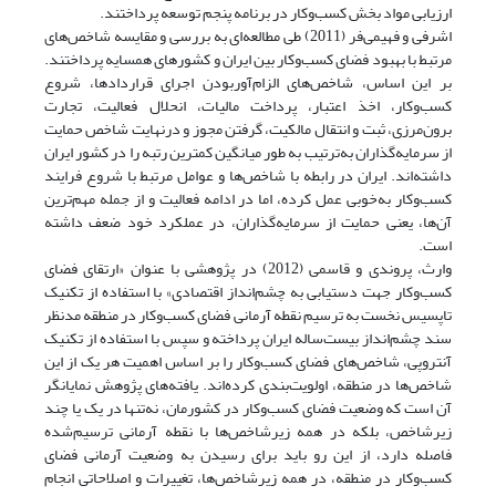
ارزیابی مواد بخش کسب‌وکار در برنامه پنجم توسعه پرداختند.
اشرفی و فهیمی‌فر (2011) طی مطالعه‌ای به بررسی و مقایسه شاخص‌های
مرتبط با بهبود فضای کسب‌وکار بین ایران و کشورهای همسایه پرداختند.
بر این اساس، شاخص‌های الزام‌آوربودن اجرای قراردادها، شروع
کسب‌وکار، اخذ اعتبار، پرداخت مالیات، انحلال فعالیت، تجارت
برون‌مرزی، ثبت و انتقال مالکیت، گرفتن مجوز و درنهایت شاخص حمایت
از سرمایه‌گذاران به‌ترتیب به طور میانگین کمترین رتبه را در کشور ایران
داشته‌اند. ایران در رابطه با شاخص‌ها و عوامل مرتبط با شروع فرایند
کسب‌وکار به‌خوبی عمل کرده، اما در ادامه فعالیت و از جمله مهم‌ترین
آن‌ها، یعنی حمایت از سرمایه‌گذاران، در عملکرد خود ضعف داشته
است.
وارث، پروندی و قاسمی (2012) در پژوهشی با عنوان «ارتقای فضای
کسب‌وکار جهت دستیابی به چشم‌انداز اقتصادی» با استفاده از تکنیک
تاپسیس نخست به ترسیم نقطه آرمانی فضای کسب‌وکار در منطقه مدنظر
سند چشم‌انداز بیست‌ساله ایران پرداخته و سپس با استفاده از تکنیک
آنتروپی، شاخص‌های فضای کسب‌وکار را بر اساس اهمیت هر یک از این
شاخص‌ها در منطقه، اولویت‌بندی کرده‌اند. یافته‌های پژوهش نمایانگر
آن است که وضعیت فضای کسب‌وکار در کشورمان، نه‌تنها در یک یا چند
زیرشاخص، بلکه در همه زیرشاخص‌ها با نقطه آرمانی ترسیم‌شده
فاصله دارد، از این رو باید برای رسیدن به وضعیت آرمانی فضای
کسب‌وکار در منطقه، در همه زیرشاخص‌ها، تغییرات و اصلاحاتی انجام