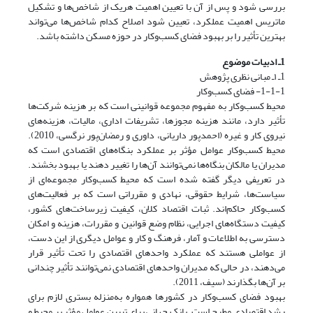
بررسی شود و پس از آن با تعیین اهمیت هریک از شاخص‌ها و تشکیل
ماتریس اهمیت عملکرد، تعیین شود اصلاح کدام شاخص‌ها می‌تواند
بهترین تأثیر را بر بهبود فضای کسب‌وکار در حوزه مسکن داشته باشد.
1ـ ادبیات موضوع
1ـ ۱ـ مبانی نظری پژوهش
1-1-1- فضای کسب‌وکار
محیط کسب‌وکار به مفهوم مجموعه قوانینی است که بر هزینه شرکت‌ها
تأثیر دارد، مانند هزینه مجوزها، تشریفات اداری، مالیات، هزینه‌های
نیروی کار و غیره (احمدپور داریانی، داوری و رمضان‌پور نرگسی، 2010).
محیط کسب‌وکار عوامل مؤثر بر عملکرد بنگاه‌های اقتصادی است که
مدیران یا مالکان بنگاه‌ها نمی‌توانند آن‌ها را تغییر دهند یا بهبود بخشند.
در تعریفی دیگر گفته شده است که محیط کسب‌وکار مجموعه‌ای از
سیاست‌ها، شرایط حقوقی، نهادی و مقرراتی است که بر فعالیت‌های
کسب‌وکار حاکم‌اند. ثبات اقتصاد کلان، کیفیت زیرساخت‌های کشور،
کیفیت دستگاه‌های اجرایی، نظام وضع قوانین و مقررات، هزینه و امکان
دسترسی به اطلاعات و آمار، فرهنگ و کار و عوامل دیگری از این دست،
از عواملی هستند که عملکرد واحدهای اقتصادی را تحت تأثیر قرار
می‌دهند، در حالی که مدیران واحدهای اقتصادی نمی‌توانند تأثیر چندانی
بر آن‌ها بگذارند (سیف، 2011).
بهبود فضای کسب‌وکار در کشورها همواره به‌منزله بستری لازم برای
رشد اقتصادی مطرح است. بانک جهانی برای تبیین عوامل مؤثر بر محیط و