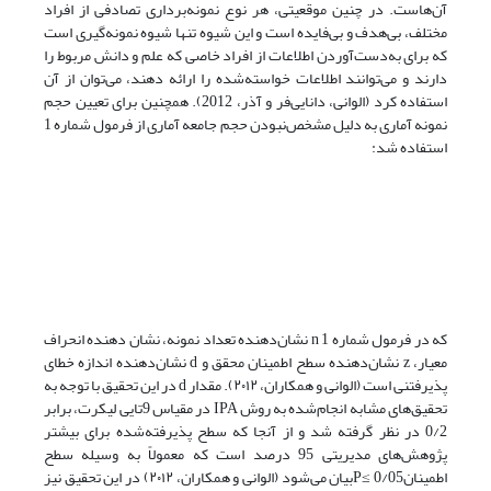
آن‌هاست. در چنین موقعیتی، هر نوع نمونه‌برداری تصادفی از افراد
مختلف، بی‌هدف و بی‌فایده است و این شیوه تنها شیوه نمونه‌گیری است
که برای به‌دست‌آوردن اطلاعات از افراد خاصی که علم و دانش مربوط را
دارند و می‌توانند اطلاعات خواسته‌شده را ارائه دهند، می‌توان از آن
استفاده کرد (الوانی، دانایی‌فر و آذر، 2012). همچنین برای تعیین حجم
نمونه آماری به دلیل مشخص‌نبودن حجم جامعه آماری از فرمول شماره 1
استفاده شد:
که در فرمول شماره 1 n نشان‌دهنده تعداد نمونه، نشان دهنده انحراف
معیار، z نشان‌دهنده سطح اطمینان محقق و d نشان‌دهنده اندازه خطای
پذیرفتنی است (الوانی و همکاران، ۲۰۱۲). مقدار d در این تحقیق با توجه به
تحقیق‌های مشابه انجام‌شده به روش IPA در مقیاس 9تایی لیکرت، برابر
0/2 در نظر گرفته شد و از آنجا که سطح پذیرفته‌شده برای بیشتر
پژوهش‌های مدیریتی 95 درصد است که معمولاً به وسیله سطح
اطمینان0/05 ≥‌Pبیان می‌شود (الوانی و همکاران، ۲۰۱۲) در این تحقیق نیز