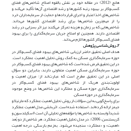
هانچ (2012) در مقاله خود بر نقش بالقوه اصلاح شاخص‌های فضای
کسب‌وکار بر بهبود رتبه کشورها و رشد اقتصادی آن‌ها تأکید می‌کند و
شاخص‌های اخذ اعتبار و اجرای قراردادها و حمایت از سرمایه‌داران خرد
را از مهم‌ترین شاخص‌ها برای رشد اقتصادی کشورها می‌داند.
شاخص‌هایی که بر زمان و هزینه تمرکز می‌کنند نیز اثر بسزایی در رشد
اقتصادی دارند. همچنین او اصلاح جریان سرمایه‌گذاری را برای بهبود
فضای کسب‌وکار کشورها لازم می‌داند.
۲ـ روش‌شناسی پژوهش
هدف اصلی تحقیق حاضر ارزیابی شاخص‌های بهبود فضای کسب‌وکار در
حوزه سرمایه‌گذاری مسکن به کمک روش تحلیل اهمیت عملکرد است.
در این تحقیق فرض شده است که شاخص‌های بهبود فضای کسب‌وکار در
حوزه سرمایه‌گذاری مسکن اهمیت متفاوتی دارند، بنابراین دو سؤال
اصلی در این تحقیق مطرح است که عبارت‌اند از: میزان اهمیت و
اولویت‌بندی هریک از شاخص‌های بهبود فضای کسب‌وکار در
سرمایه‌گذاری حوزه مسکن و عملکرد این شاخص‌ها در وضع موجود
سرمایه‌گذاری در حوزه مسکن.
برای پاسخ‌گویی به این سؤالات از روش تحلیل اهمیت عملکرد که مارتیلا و
جیمز ارائه کرده‌اند، استفاده شده است. اثربخشی مدل اهمیت عملکرد
شدیداً وابسته به شاخص‌ها یا مؤلفه‌های تحلیلی آن است (اسکیلدسون و
کریستنسن، 2006). در مدل تحلیل اهمیت عملکرد، هر شاخص از دو بُعد
«اهمیت» و «عملکرد» سنجیده می‌شود. به‌زعم بارسکی، درجه اهمیت