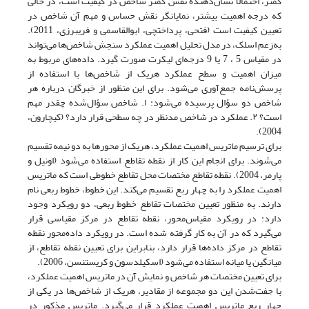
کمتر، احتمالاً نشان‌دهنده نقش کمتر شاخص در کیفیت است، در حالی
که درجه اهمیت بیشتر، نمایانگر نقش حساس و مهم آن شاخص در
تعیین کیفیت است (فتحی، پرداختچی، ابوالقاسمی ‌و فریبرزی، 2011).
به‌زعم اسلک، در مدل تحلیل اهمیت عملکرد سنجش شاخص‌ها می‌تواند
در مقیاس 5 ، 7 یا 9 درجه‌ای لیکرت صورت گیرد. داده‌های مربوط به
میزان اهمیت و سطح عملکرد هریک از شاخص‌ها با استفاده از
پرسش‌نامه جمع‌آوری می‌شود. برای این منظور از خبرگان درباره هر
شاخص دو سؤال پرسیده می‌شود: ۱. شاخص سؤال‌شده چقدر مهم
است؟ ۲. عملکرد در شاخص مدنظر در چه سطحی قرار دارد؟ (کیچارون،
2004).
برای ترسیم ماتریس اهمیت عملکرد، هریک از محور‌ها به دو نیمه تقسیم
می‌شوند. برای انجام این کار از نقطه تقاطع استفاده می‌شود (اونیل و
پارمر، 2004). نقطه تقاطع مختصات محل تقاطع خطوطی است که ماتریس
اهمیت عملکرد را به چهار ربع تقسیم می‌کند. این خطوط، خطوط ربعی نام
دارند. به منظور تعیین مختصات تقاطع خطوط ربعی، دو رویکرد وجود
دارد: در رویکرد مقیاس‌محور، نقطه تقاطع در مرکز مقیاسی قرار
می‌گیرد که در آن به کار گرفته شده است. در رویکرد داده‌محور نقطه
تقاطع در مرکز داده‌ها قرار دارد، بنابراین برای تعیین نقطه تقاطع، از
میانگین یا میانه استفاده می‌شود (اسکیلدسون و کریستنسن، 2006).
برای تعیین مختصات هر شاخص و نمایش آن در ماتریس اهمیت عملکرد،
با جفت‌شدن این دو مجموعه از مقادیر، هریک از شاخص‌ها در یکی از
چهار ربع ماتریس اهمیت عملکرد قرار می‌گیرد. ماتریس مذکور در