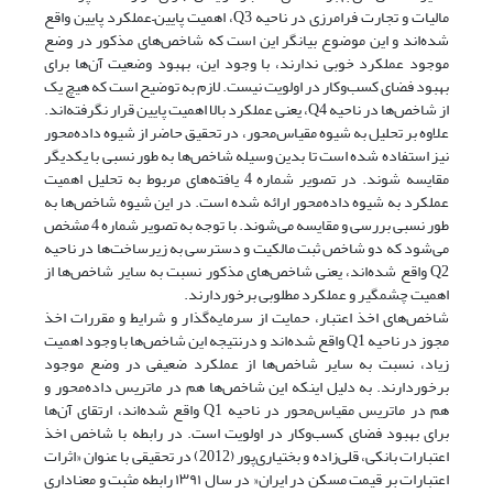
مالیات و تجارت فرامرزی در ناحیه Q3، اهمیت پایین‌–‌عملکرد پایین واقع
شده‌اند و این موضوع بیانگر این است که شاخص‌های مذکور در وضع
موجود عملکرد خوبی ندارند، با وجود این، بهبود وضعیت آن‌ها برای
بهبود فضای کسب‌وکار در اولویت نیست. لازم به توضیح است که هیچ یک
از شاخص‌ها در ناحیه Q4، یعنی عملکرد بالا اهمیت پایین قرار نگرفته‌اند.
علاوه بر تحلیل به شیوه مقیاس‌محور، در تحقیق حاضر از شیوه داده‌محور
نیز استفاده شده است تا بدین وسیله شاخص‌ها به طور نسبی با یکدیگر
مقایسه شوند. در تصویر شماره 4 یافته‌های مربوط به تحلیل اهمیت
عملکرد به شیوه داده‌محور ارائه شده است. در این شیوه شاخص‌ها به
طور نسبی بررسی و مقایسه می‌شوند. با توجه به تصویر شماره 4 مشخص
می‌شود که دو شاخص ثبت مالکیت و دسترسی به زیرساخت‌ها در ناحیه
Q2 واقع شده‌اند، یعنی شاخص‌های مذکور نسبت به سایر شاخص‌ها از
اهمیت چشمگیر و عملکرد مطلوبی برخوردارند.
شاخص‌های اخذ اعتبار، حمایت از سرمایه‌گذار و شرایط و مقررات اخذ
مجوز در ناحیه Q1 واقع شده‌اند و درنتیجه این شاخص‌ها با وجود اهمیت
زیاد، نسبت به سایر شاخص‌ها از عملکرد ضعیفی در وضع موجود
برخوردارند. به دلیل اینکه این شاخص‌ها هم در ماتریس داده‌محور و
هم در ماتریس مقیاس‌محور در ناحیه Q1 واقع شده‌اند، ارتقای آ‌ن‌ها
برای بهبود فضای کسب‌وکار در اولویت است. در رابطه با شاخص اخذ
اعتبارات بانکی، قلی‌زاده و بختیاری‌پور (2012) در تحقیقی با عنوان «اثرات
اعتبارات بر قیمت مسکن در ایران« در سال ۱۳۹۱ رابطه مثبت و معناداری