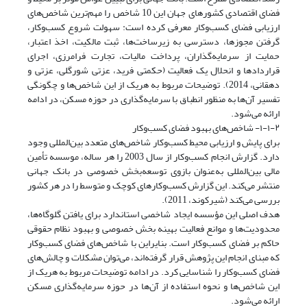
فضای اقتصادی کشورهای جهان این 10 شاخص را مهم‌ترین شاخص‌های
ارزیابی فضای کسب‌وکار معرفی کرده است: سهولت شروع کسب‌وکار،
گرفتن مجوزها، دسترسی به زیرساخت‌ها، ثبت مالکیت، اخذ اعتبار،
حمایت از سرمایه‌گذاران، پرداخت مالیات، تجارت فرامرزی، اجرای
قراردادها و انحلال یک فعالیت (حکمتی فرید، عزتی شورگلی، عزتی و
دهقانی، 2014). توضیحات مربوط به هریک از این شاخص‌ها و چگونگی
تفسیر آن‌ها به منظور انطباق با سرمایه‌گذاری در حوزه مسکن، در ادامه
ارائه می‌شود.
۱-۱-۲- شاخص‌های بهبود فضای کسب‌وکار
برای پایش و ارزیابی محیط کسب‌وکار شاخص‌های متعدد بین‌المللی وجود
دارد. گزارش انجام کسب‌وکار از سال 2003 را هر ساله، موسسه تأمین
مالی بین‌المللی به‌عنوان بازوی توسعه‌بخش خصوصی در بانک جهانی
منتشر می‌کند. این گزارش کسب‌وکارهای کوچک و متوسط را در هر کشور
بررسی می‌کند (شیرکوند، 2011).
هدف اصلی این مؤسسه ایجاد شاخصی استاندارد برای یافتن گلوگاه‌ها،
محدودیت‌ها و موانع فعالیت بهینه بخش خصوصی و بهبود نظام حقوقی
حاکم بر فضای کسب‌وکار است. بنایراین با شاخص‌های فضای کسب‌وکار
که مبنای انجام این پژوهش قرار گرفته‌اند، می‌توان مشکلات و چالش‌های
فضای کسب‌وکار را شناسایی کرد. در ادامه توضیحات مربوط به هریک از
این شاخص‌ها و نحوه استفاده از آن‌ها در حوزه سرمایه‌گذاری مسکن
ارائه می‌شود.