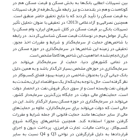
بین تسهیلات اعطایی بانک‌ها به بخش مسکن و قیمت مسکن هم در
کوتاه‌مدت و هم در بلندمدت و نیز رابطه علّی یک‌طرفه از طرف تسهیلات
به قیمت مسکن را تأیید کردند که با نتایج تحقیق حاضر منطبق است.
همچنین نصرالهی و آزادغلامی (2013) در تحقیقی با عنوان »تحلیل تأثیر
تسهیلات بانکی بر قیمت مسکن در کلان شهرهای ایران« وام مسکن را
یکی از عوامل مهم در نوسانات قیمت مسکن شناسایی کردند. در رابطه
با شاخص‌های حمایت از سرمایه‌گذار و شرایط و مقررات اخذ مجوز،
تحقیقی در زمینه این شاخص‌ها در سرمایه‌گذاری در حوزه مسکن در
ایران انجام نشده، اما اهمیت این شاخص‌ها کاملاً مشخص است.
در تمامی کشورهای دنیا، حمایت از سرمایه‌گذار می‌تواند در
سرمایه‌گذاری در حوزه‌ای مشخص بسیار اثرگذار باشد و به همین دلیل
بانک جهانی آن را به‌عنوان شاخصی در زمینه بهبود فضای کسب‌وکار در
نظر گرفته است. حال با توجه به اینکه از یک سو اقتصاد ایران به‌شدت به
فروش نفت وابسته است و از سوی دیگر فروش نفت در انحصار دولت
است، حمایت‌های مالی دولت در جایگاه بزرگ‌ترین سرمایه‌دار کشور،
می‌تواند در سرمایه‌گذاری در حوزه مسکن بسیار اثرگذار باشد. این در
حالی است که دولت می‌تواند برای سرمایه‌گذاران، علاوه بر حمایت‌های
مالی از سایر حمایت‌ها مانند حمایت قانونی (از جمله شرایط و مقررات
گرفتن مجوز) استفاده کند. همچنین شاخص‌های پنج‌گانه شروع
کسب‌وکار، پرداخت مالیات، تجارت فرامرزی، پرداخت دیون و اجرای
قراردادها به دلیل قرارگرفتن در نواحی Q3 و Q4 نسبت به سایر