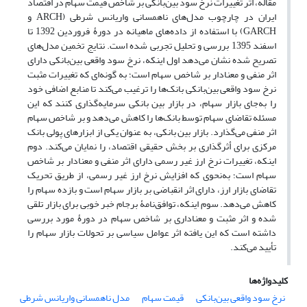
مقاله، اثر تغییرات نرخ سود بین‌‌بانکی بر شاخص قیمت سهام در اقتصاد
ایران در چارچوب مدل‌های ناهمسانی واریانس شرطی (ARCH و
GARCH) با استفاده از داده‌های ماهیانه در دورۀ فروردین 1392 تا
اسفند 1395 بررسی و تحلیل تجربی شده است. نتایج تخمین مدل‌های
تصریح شده نشان می‌دهد اول اینکه، نرخ سود واقعی بین‌بانکی دارای
اثر منفی و معنادار بر شاخص سهام است؛ به گونه‌ای که تغییرات مثبت
نرخ سود واقعی بین‌بانکی بانک‌ها را ترغیب می‌کند تا منابع اضافی خود
را به‌جای بازار سهام، در بازار بین ‌بانکی سرمایه‌گذاری کنند که این
مسئله تقاضای سهام توسط بانک‌ها را کاهش می‌دهد و بر شاخص سهام
اثر منفی می‌گذارد. بازار بین بانکی، به عنوان یکی از ابزارهای پولی بانک
مرکزی برای أثرگذاری بر بخش حقیقی اقتصاد، را نمایان می‌کند. دوم
اینکه، تغییرات نرخ ارز غیر رسمی دارای اثر منفی و معنادار بر شاخص
سهام است؛ به‌نحوی که افزایش نرخ ارز غیر رسمی، از طریق تحریک
تقاضای بازار ارز، دارای اثر انقباضی بر بازار سهام است و بازده سهام را
کاهش می‌دهد. سوم اینکه، توافق‌نامۀ برجام خبر خوبی برای بازار تلقی
شده و اثر مثبت و معناداری بر شاخص سهام در دورۀ مورد بررسی
داشته است که این یافته اثر عوامل سیاسی بر تحولات بازار سهام را
تأیید می‌کند.
کلیدواژه‌ها
نرخ سود واقعی بین‌بانکی
قیمت سهام
مدل ناهمسانی واریانس شرطی