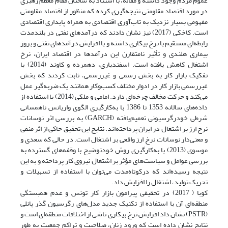
عموم مردم وجود داشته و مقاله، با استناد به سخنان مقام معظم رهبری
در مورد اقتصاد مقاومتی نتیجه‌گیری کرده که منظور از اقتصاد مقاومتی
مفهومی بسیار نزدیک به تاب‌آوری اقتصادی به همراه پایداری اقتصادی
است. کاخکی (2017) نیز نشان دادند که درآمدهای نفتی در بلندمدت
رابطه‌ای مستقیم با نرخ بیکاری داشته و با افزایش درآمدهای نفتی و بروز
بیماری هلندی و تأثیر نامتقارن این درآمدها در اقتصاد ایران، نرخ
اشتغال کاهش یافته است. اسفندیاری، دهمرده و کاوند (2014) با
تفکیک بازار کار به بخش رسمی و غیررسمی، ثابت کردند که بخش
غیررسمی بازار کار در ادوار مختلف کسب‌و‌کار همانند یک ضربه‌گیر عمل
می‌کند و حرکت مخالف چرخه‌ای دارد. امامی و ملکی (2014) با استفاده از
داده‌های سالانه 1353 تا 1386 با به‌کارگیری الگوی واریانس ناهمسانی
شرطی خودرگرسیونی تعمیم‌یافته (GARCH) به بررسی اثر نوسانات
نرخ ارز بر اشتغال در ایران پرداخته‌اند. نتایج این تحقیق حاکی از اثر منفی
و معنی‌دار نوسانات نرخ ارز واقعی بر اشتغال است. در حالی که سعدی و
موسوی (2013) با به‌کارگیری روش خود‌توضیح با وقفه‌های گسترده به
بررسی عوامل و سیاست‌های مؤثر بر اشتغال نیروی کار پرداخته و به این
نتیجه رسیده‌اند که درکوتاه‌مدت می‌توان با استفاده از تسهیلات و
تحریک تولید، اشتغال را افزایش داد.
کوبا ( 2017) در تحقیقی پیرامون بازار کار تونس و عدم همبستگی
منطقه‌ای آن با استفاده از تکنیک جدید مدل‌های رگرسیون گذر پانلی
(PSTR) نشان داد افزایش نرخ بیکاری ناشی از اختلافات منطقه‌ای است و
نتایج نشان داده است که ورود زنان، صلاحیت و تراکم جمعیت به طور