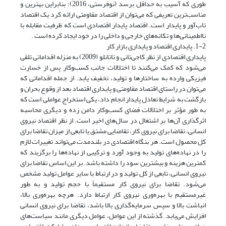
طوری که آسیب به حداقل برسد (نوفرستی، 2016)؛ بنابراین بهترین و
مناسب‌ترین تعریفی که می‌توان از اقتصاد مقاومتی ارائه کرد یک اقتصاد
تاب‌آور و پایدار است. اقتصاد پایدار اقتصادی است که ظرفیت مقابله با
نااطمینانی‌ها و تکانه‌های خارجی و داخلی را در خود ایجاد کرده است .
1-2. پایداری اقتصاد و پایداری بازار کار
پایداری اقتصادی از نظر کاجی‌تانی و تاتانلو (2009) به منزله اقداماتی تلقی
می‌شود که کمک می‌کنند تا اختلالات جانب کسب‌و‌کار پس از خسارت
فیزیکی وارده به ساختارها و تولید، تخفیف یابد. از جمله اقداماتی که
می‌توان در راستای اقتصاد مقاومتی و پایداری اقتصاد بعد از وقوع بحران و
بازگشت به شرایط تعادل پایدار انجام داد، یکی استخراج عواملی است که
به طور مؤثر بر اختلالات فضای کسب‌و‌کار دامن زده و دیگری محاسبه
اثرگذاری آن‌ها بر اشتغال در سال‌های اخیر است. از نظر اقتصاد نیروی
انسانی، تقاضا برای نیروی کار، تقاضایی مشتق یا تابعی از میزان تقاضا برای
کل محصول است. هر بنگاه اقتصادی در بلندمدت می‌تواند تغییرات لازم
را در نهاده‌های تولید به وجود آورد و ترکیبی از نهاده‌ها را برگزیند که
کمترین هزینه و بیشترین سود را داشته باشد. بر این اساس تقاضا برای
نیروی انسانی، تابعی از کل تولید و در ارتباط با سایر عوامل تولید مشخص
می‌شود. تقاضا برای نیروی کار مستقیماً با حجم تولید و به طور
غیرمستقیم با بهره‌وری نیروی کار ارتباط دارد. هرچه بهره‌وری بالا،
انباشت بالا و سپس سرمایه‌گذاری بالا باشد، تقاضا برای نیروی انسانی
افزایش می‌یابد. گذشته از این عوامل، عوامل دیگری مانند سیاست‌های