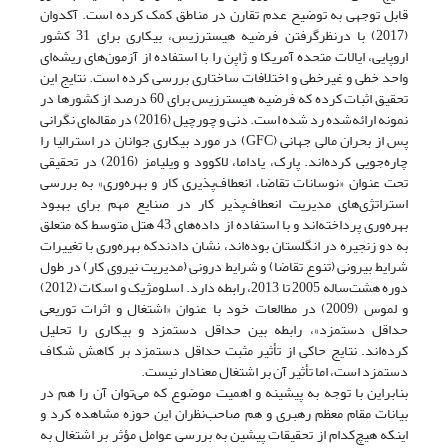
قابل توجهی به توضیح عدم تقارن در مناطق کمک کرده است. آکدوان
(2017) با درنظرگرفتن فرضیه هیسترزیس، بیکاری برای 31 کشور
اروپایی، ایالات متحده آمریکا و ژاپن را با استفاده از آزمون‌های ریشه‌ای
واحد خطی و غیر‌خطی و اختلافات ساختاری بررسی کرده است. نتایج این
تحقیق اثبات کرده که فرضیه هیسترزیس برای 60 درصد از کشورها در
نمونه ارائه‌شده رد شده است. دنی و چورچیل (2016) در مقاله‌ای نگرانی
پس از بحران مالی جهانی (GFC) در مورد بیکاری جوانان در استرالیا را
چاره‌جویی کرده‌اند. پارک، یاداما، لاکوود و ویلیامز (2016) در تحقیقی
تحت عنوان «نوسانات تقاضا، انعطاف‌پذیری کار و بهره‌وری» به بررسی
استراتژی‌های مدیریت انعطاف‌پذیر کار در صنایع مهم برای بهبود
بهره‌‍‌وری پرداخته‌اند و با استفاده از داده‌های 43 هتل متوسط که متعلق
به دو زنجیره در انگلستان بوده‌اند، نشان دادندکه بهره‌وری با تغییرات
شرایط بیرونی (تنوع تقاضا) و شرایط درونی (مدیریت نیروی کار) در طول
دوره هشت‌ساله 2005 تا 2013، رابطه دارد. اسلومژیک و اسکات (2012)
و لموس (2009) در مطالعات خود با عنوان «اشتغال و اثرات توریعی
حداقل دستمزد»، رابطه بین حداقل دستمزد و بیکاری را تحلیل
کرده‌اند. نتایج حاکی از تأثیر مثبت حداقل دستمزد بر کاهش شکاف
دستمزد است، اما تأثیر آن بر اشتغال معنادار نیست.
بنابراین با توجه به پیشینه و اهمیت موضوع که می‌توان آن را هم در
بیانات مقام معظم رهبری و هم صاحب‌نظران این حوزه مشاهده کرد و
اینکه هیچ‌کدام از تحقیقات پیشین به بررسی عوامل مؤثر بر اشتغال به