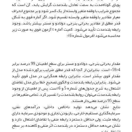
پویای کوتاه‌مدت به سمت تعادل بلندمدت گرایش یابد، آن است که
مجموع ضرایب با وقفه متغیر وابسته از یک کسر شود و بر مجموع انحراف
معیار مقادیر با وقفه متغیر وابسته تقسیم شود. اگر آماره فوق به شکل
قدر مطلق از مقادیر بحرانی بنرجی، دولادو و مستر بیشتر باشد، وجود
رابطه بلندمدت تأیید می‌شود. کمیت آماره t آزمون فوق به صورت زیر
محاسبه می‌شود (فرمول شماره 6):
مقدار بحرانی بنرجی، دولادو و مستر برای سطح اطمینان 99 درصد برابر
59/4- است. بنابراین از آنجا که قدر مطلق ضرایب برآورد‌شده مدل از
مقدار فوق بیشتر است، بنابراین رابطه همگرایی در مدل فوق تأیید
می‌شود. بنابراین رابطه بلندمدت و الگوی تصحیح خطا برای مدل تقاضای
اشتغال به شرح جدول‌های شماره 5 و 6 است. پس از اطمینان از وجود
رابطه بلندمدت می‌توان، روابط بلندمدت را تفسیر کرد. تمامی متغیرها در
سطح 95 درصد معنی‌دار هستند.
نتایج نشان می‌دهد تولید ناخالص داخلی، درآمدهای نفتی،
سرمایه‌گذاری مستقیم خارجی، باز‌بودن تجاری و موجودی سرمایه دارای
رابطه مثبت، ولی حداقل دستمزد رابطه منفی با تقاضای اشتغال دارد و
نشان می‌دهد حداقل دستمزد در بلند‌مدت اثر منفی و کاهنده، بر سطح
اشتغال دارد.