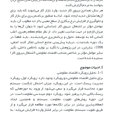
بتوانند به مردم گزارش کنند.
هر سال تعدادی نیروی کار جدید، وارد بازار کار می‌شوند که باید برای
آن‌ها مشاغل جدید ایجاد شود. لذا بـه منظـور برنامـه‌ریـزی برای بازار کار
و جلوگیری از افزایش نرخ بیکاری از سطح معینی یا از حد مطلوب آن، بایـد
عوامـل مؤثر بر اشتغال نیروی کار شناسایی شود تا بتوان آن‌ها را به
میزان لازم و در جهت مناسب تغییر داد. از نظر مقام معظم رهبری، اغلب
کسانی که به توسعه، تحول و برنامه‌ریزی مـی‌اندیشـند، بایـد قطعـاً در
یـک دوره بلندمدت، درباره پیش‌بینی منابع انسانی تفکر کنند (متقی،
1998). بنابراین، در این پژوهش با تأکید بر تولید ناخالص داخلی، تأثیر
سایر عوامل مؤثر بر شاخص منتخب اقتصاد مقاومتی (اشتغال نیروی کار)
سنجیده شده است.
1. ادبیات موضوع
1-1. تحلیل رویکرد اقتصاد مقاومتی
برای تحلیل اقتصاد مقاومتی دو رویکرد وجود دارد: رویکرد اول، رویکرد
مدیریت ریسک است؛ در این رویکرد میزان احتمال شکست سیستم
مورد محاسبه قرار می‌گیرد و سعی می‌شود از ورود به حوزه‌هایی که
ریسک بالایی دارد پرهیز شود. رویکرد دوم، مهندسی مقاومت است؛ در
این حوزه روش‌های تقویت مقاومت سیستم و همچنین ایجاد
انعطاف‌پذیری بیشتر در برابر تکانه‌ها مورد مطالعه قرار می‌گیرد و از
طریق تقویت سیستم، مقاومت در برابر فشار وارده افزایش می‌یابد؛ به