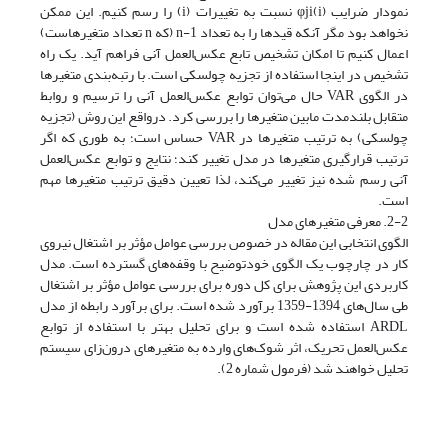
نمودار ضرایب φji(i) نسبت به تغییرات (i) را رسم کنیم. این ممکن
نخواهد بود مگر آنکه قیدها را به تعداد n-1 (که n تعداد متغیرهاست)
اعمال کنیم تا امکان تشخیص تابع عکس‌العمل آنی فراهم آید. یک راه
تشخیص در اینجا استفاده از تجزیه چولسکی است. با رتبه‌بندی متغیرها
در الگوی VAR حال می‌توان توابع عکس‌العمل آنی را ترسیم و روابط
متقابل بلندمدت مابین متغیرها را بررسی کرد. درواقع این روش (تجزیه
چولسکی) به ترتیب متغیرها در VAR حساس است؛ به طوری که اگر
ترتیب قرارگیری متغیرها در مدل تغییر کند؛ نتایج و توابع عکس‌العمل
آنی رسم شده نیز تغییر می‌کند، لذا تعیین دقیق ترتیب متغیرها مهم
است.
2-2. معرفی متغیر‌های مدل
الگوی انتخابی این مقاله در خصوص بررسی عوامل مؤثر بر اشتغال نیروی
کار در چارچوب یک الگوی خودتوضیح با وقفه‌های گسترده است. مدل
کاربردی این پژوهش برای کل دوره برای بررسی عوامل مؤثر بر اشتغال
طی سال‌های 1394-1359 برآورد شده است. برای برآورد رابطه از مدل
ARDL استفاده شده است و برای تحلیل بهتر با استفاده از توابع
عکس‌العمل تحریک، اثر شوک‌های وارده به متغیرهای درون‌زای سیستم
تحلیل خواهند شد (فرمول شماره 2).