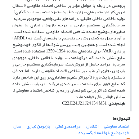
پژوهش در رابطه با عوامل مؤثر بر شاخص اقتصاد مقاومتی (اشتغال
نیروی کار)، از متغیرهای میزان حداقل دستمزد (متغیر سیاست‌گذاری)،
تولید ناخالص داخلی حقیقی، درآمدهای نفتی واقعی، موجودی سرمایه،
سرمایه‌گذاری مستقیم خارجی و درجه بازبودن تجاری به عنوان
متغیرهای توضیح‌دهنده شاخص اقتصاد مقاومتی استفاده شده است.
برآورد مدل به کمک روش خود‌توضیح با وقفه‌های گسترده (ARDL)
انجام شده است و همچنین جهت بررسی شوک‌ها از الگوی خودتوضیح
برداری (VAR) برای داده‌های سالانه 1394-1359 استفاده شده است.
نتایج نشان دادند که درکوتاه‌مدت، تولید ناخالص داخلی، موجودی
سرمایه، درآمد حاصل از فروش نفت، سرمایه‌گذاری مستقیم خارجی و
بازبودن تجاری اثر مثبت بر شاخص اقتصاد مقاومتی دارند. اما حداقل
دستمزد با یک دوره تأخیر اثر منفی و معناداری بر روی این شاخص دارد
که نتایج فوق برای بلند‌مدت نیز صدق می‌کند. درنهایت نشان داده
شده است که اثر برخی شوک‌های وارده بر شاخص اقتصاد مقاومتی تا
سالیان طولانی باقی خواهد ماند.
طبقه‌بندی:
C22, E24, J21, J24, J54, M51
کلیدواژه‌ها
اقتصاد مقاومتی
اشتغال
درآمد‌های نفتی
بازبودن تجاری
مدل
خودتوضیح با وقفه‌های گسترده