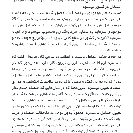
در بخش‌های اقتصادی شده و به عنوان عامل محرک موجب افزایش
اشتغال در کشور می‌شود.
ضریب متغیر موجودی سرمایه 25/1 حاصل شده است؛ بدین معنا که با
افزایش یک‌درصدی در میزان موجودی سرمایه اشتغال به میزان 25/1
درصد افزایش می‌یابد. این‌گونه می‌توان بیان کرد که افزایش در
موجودی سرمایه به معنای سرمایه‌گذاری محسوب می‌شود و با انجام
سرمایه‌گذاری در کشور در سطح کلان، بهبود کسب‌و‌کار رخ خواهد داد و
بر تعداد شاغلین تقاضای نیروی کار از جانب بنگاه‌های اقتصادی افزوده
خواهد شد.
در مورد متغیر حداقل دستمزد اعطایی به نیروی کار، می‌توان گفت که
دستمزد ارتباط مستقمی با ارزش نیروی کار دارد؛ همان‌طور که در
تئوری‌های اقتصاد خرد مطرح می‌شود، دستمزد بایستی در ارتباط
مستقیم با تولید نهایی نیروی کار باشد. اما در کشور ما حداقل دستمزد
بدون توجه به این نکته و معمولاً با توجه به ملاحظات اجتماعی و ادواری
اقتصاد تعیین می‌شود، بدین معنا که در سال‌هایی که اقتصاد چشم‌انداز
روشنی دارد، حداقل دستمزد رشد قابل ملاحظه‌ای خواهد داشت. از
طرف دیگر افزایش حداقل دستمزد یعنی تحمیل هزینه‌های بیشتر به
تولید‌کنندگان کالا و متقاضیان نیروی کار، با توجه به اینکه در کشور ما در
تعیین حداقل دستمزد، معمولاً بدون توجه به ملاحظات اقتصادی طرف
تولید‌کننده، تعیین می‌شود، بنابراین افزایش حداقل دستمزد به معنای
افزایش هزینه‌های تولید و کاهش عرضه کل خواهد بود که این موضوع
می‌تواند به ورشکستگی تولیدکنندگان غیر دولتی و بروز کسری بودجه