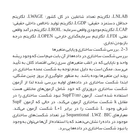
LNLAB، لگاریتم تعداد شاغلین در کل کشور؛ LWAGE، لگاریتم
حداقل دستمزد حقیقی؛ LGDP، لگاریتم تولید ناخالص داخلی حقیقی؛
LCAP، لگاریتم موجودی واقعی سرمایه؛ LROIL، لگاریتم درآمد واقعی
نفتی، LFDI، لگارتیم سرمایه‌گذاری خارجی، LOPEN، لگاریتم درجه
باز‌بودن تجاری.
2-3 . بررسی شکست ساختاری و پایایی متغیرها
بررسی شکست ساختاری در داده‌ها از آن بابت مهم است که وجود ریشه
واحد و ناپایایی که در اغلب متغیر‌های سری زمانی اقتصاد کلان به تأیید
می‌رسد، ممکن است به دلیل عدم توجه به شکست عمده ساختاری در
روند این متغیرها بوده باشد. به منظور جلوگیری از بروز چنین مشکلی،
ابتدا شکست ساختاری در داده‌های اولیه بررسی شده لذا از آزمون
شکست ساختاری درون‌زای که خود شامل آزمون‌های مختلقی هست
استفاده شده است. آزمون SupFT(m) نبود شکست ساختاری را در
مقابل k شکست ساختاری آزمون می‌کند، در حالی که آزمون SupF
شرطی وجود L شکست را در برابر L+1 شکست آزمون می‌کند.
معیار‌های Sequentional , LWZ , BIC نیز تعداد شکست‌های ساختاری
موجود در داده را نشان می‌دهند که با استفاده از آن‌ها می‌توان به وجود
یا نبود شکست ساختاری در داده‌ها پی برد.