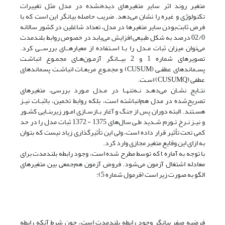
متغیر روند اثر سایر متغیرهای دیده‌نشده در مدل مثل تغییرات
تکنولوژی و غیره را نشان می‌دهد. ضریب حاصله بیانگر این است که با
فرض ثابت‌بودن سایر متغیرها در مدل، تعداد شاغلین در کشور سالانه
02/0 درصد به شکل طبیعی افزایش می‌یابد در خصوص روابط بلند‌مدت
می‌توان میزان ثبات مـدل را بـا اسـتفاده از معیارهــای بررســی کرد.
تصویرهای شماره 1 و 2 بیــانگر آزمـون‌هـای مجمـوع انباشـت
پسـماندهای عطفـی (CUSUM) و مجمـوع مربعـات انباشـت پسماندهای
عطفی (CUSUMQ) اسـت.
نتـایج نشـان می‌دهـد نـه‌تنهـا در مـدل مـورد بررسی، متغیرهای
تصریح‌شده در مدل هم‌انباشته است، بلکه روابط تخمین، باثبـات نیـز
هسـتند. البته دوران پس از جنگ و آغار بـازسـازی امـور زیربنـایی کشـور
و نیـز نـرخ تـورم شـدید طـی سال‌های 1375 - 1372 ثبات مدل را در حد
کمی تحت تأثیر قرار داده است، ولی این تأثیر‌گذاری زیاد نیست که بتوان
به ازای این وقایع متغیر مجازی وارد کرد.
با توجه به آماره t که توسط مطرح شده است، وجود رابطه بلندمدت برای
معادله اشتغال آزمون می‌شود. فروض آزمون هم‌جمعی بین متغیرهای
الگو به صورت زیر است (فرمول شماره 5):
فرضیه صفر بیانگر وجود رابطه بلند‌مدت است، چون شرط آنکه رابطه