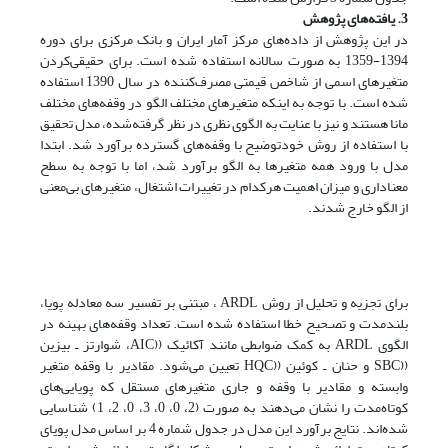
3. یافته‌های پژوهش
در این پژوهش از داده‌های مرکز آمار ایران و بانک مرکزی برای دوره
1394-1359 به صورت سالانه استفاده شده است. برای حقیقی‌کردن
متغیرهای اسمی از شاخص قیمتی مصرف‌کننده در سال 1390 استفاده
شده است. با توجه به اینکه متغیرهای مختلف الگو در وقفه‌های مختلف
مانا هستند و نیز با عنایت به الگوی نظری در نظر گرفته‌شده، مدل تحقیق
با استفاده از روش خودتوضیح با وقفه‌های گسترده برآورد شد. ابتدا
مدل با ورود همه متغیرها به الگو برآورد شد، اما با توجه به سطح
معناداری و میزان اهمیت هرکدام در تغییرات اشتغال، متغیرهای بی‌معنی
از الگو خارج شدند.
برای تجزیه و تحلیل از روش ARDL ، مبتنی بر تفسیر سه معادله پویا،
بلندمدت و تصـحیح خطا استفاده شده است. تعداد وقفه‌های بهینه در
الگوی ARDL به کمک ضوابطی مانند آکائیک ((AIC‌، شوارتز ـ بیزین
((SBC و حنان ـ کوئین ((HQC تعیین می‌شود. مقادیر با وقفه متغیر
وابسته و مقادیر با وقفه و جاری متغیرهای مستقل که پویایی‌های
کوتاه‌مدت را نشان می‌دهند به صورت (2، 0، 0، 3، 0، 2، 1) شناسایی
شده‌اند. نتایج برآورد این مدل در جدول شماره 4 بر اساس مدل پویای