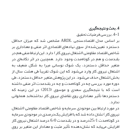
4. بحث و نتیجه‌گیری
4-1. بررسی فرضیات تحقیق
بر اساس مدل اقتصاد‌سنجی ARDL مشخص شد که میزان حداقل
دستمزد تعیین‌شده از سوی نهادهای اقتصادی اثر منفی و معناداری بر
شاخص اقتصاد مقاومتی (اشتغال نیروی کار) دارد. این ارتباط منفی هم در
بلند‌مدت و هم در کوتاه‌مدت وجود دارد .همچنین در اثر تکانه‌ای در
متغیر حداقل دستمزد، یک شوک نوسانی میرا به شکل ضعیف به
اشتغال نیروی کار وارد می‌شود که این شوک تقریباً طی هشت سال از
بخش اشتغال حذف می‌شود. در این پژوهش متغیر حداقل دستمزد، طی
دوره مورد بررسی چه در کوتاه‌مدت و چه در بلندمدت اثر منفی داشته
است که با نتیجه‌گیری سعدی و موسوی (2013) در این زمینه که
دستمزدها تأثیر معناداری روی تقاضای نیروی کار نداشته‌اند همخوانی
ندارد.
در مورد ارتباط بین موجودی سرمایه و شاخص اقتصاد مقاومتی (اشتغال
نیروی کار) نشان داده شد که با افزایش یک‌درصدی در موجودی سرمایه
در کوتاه‌مدت 25/1درصد و در بلند‌مدت 6/0 درصد اشتغال نیروی کار
افزایش می‌یابد که نشان‌دهنده تأثیر مثبت و معنادار این متغیر بر روی