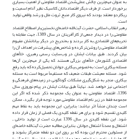
به عنوان مهم‌ترین چالش عملی‌شدن اقتصاد مقاومتی از اهمیت بسیاری
برخوردار است. از طرف دیگر اقتصاددانان کلاسیک نظیر آدام اسمیت و
ریکاردو معتقد بودند که نیروی کار منبع ثروت ملل و رشد واقعی تولید
است.
رهبر انقلاب اسلامی، حضرت آیت‌الله خامنه‌ای نخستین‌بار اصطلاح اقتصاد
مقاومتی را در دیدار جمعی از کارآفرینان در سال 1389، جهت مقابله با
تحریم‌های اقتصادی به کار بردند و به‌تدریج در دیگر بیاناتشان مفهوم
اقتصاد مقاومتی را روشن‌تر کرده و شاخص‌های پیشرفت در اهداف آن را
بیان کردند. طبق بیانات ایشان در وب‌سایت رسمی رهبری، خلأهای
اقتصادی کشورمان خلأ‌های بزرگی هستند که یکی از مهم‌ترین آن‌ها
مسئله‌ بیکاری است؛ به‌خصوص بیکاری جوانان تحصیل‌کرده که باید رفع
شود. مسئله معیشت طبقات ضعیف که مستقیماً مربوط است به مسئله
بیکاری، منجر به شکل‌گیری مشکلات گوناگونی در زمینه‌های فرهنگی و
اجتماعی نیز خواهد شد. نهایتاً طبق بیانات ایشان در پیام نوروزی سال
1396، اقتصاد مقاومتی به عنوان یک مجموعه ذکر شده که اگر این
مجموعه فقط در زیر نام اقتصاد مقاومتی مورد توجه قرار بگیرد، ممکن
است چندان منشأ اثر نباشد؛ بنابراین، این مجموعه باید به نقاط مهم
کلیدی تقسیم شود و برای هر نقطه کلیدی یک فصلی از زمان قرار داده
شود. این نقطه کلیدی در سال 1396 عبارت است از تولید داخلی ـ
اشتغال و عمدتاً اشتغال جوانان. بنابراین مطالبه حضرت آیت‌الله خامنه‌ای
از مسئولین محترم این بوده که بر روی این دو نقطه متمرکز بشوند و
کارها را با برنامه‌ریزی انجام بدهند و ان‌شاءالله در پایان سال نتایج آن را