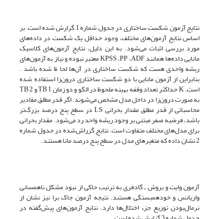
نتایج آزمون شکست ساختاری در جدول شماره 1 گزارش شده است. بر
اساس نتایج آزمون‌های مختلف، وجود حداقل یک شکست در داده‌های
مورد بررسی اثبات می‌شود. به این دلیل، نتایج آزمون‌های کلاسیک
مانایی داده‌ها همانند KPSS ،PP ،ADF معتبر نبوده و نیاز به آزمون‌های
ریشه واحدی هست که شکست ساختاری در آن‌ها لحا ظ شده باشد .
بنابراین از آزمون مانایی با دو شکست ساختاری درون‌زا استفاده شده
است. K حداکثر تعداد وقفه بهینه ملحوظ در الگو و دو زمان TB 1 و TB 2
به صورت درون‌زا در داخل مدل مشخص می‌شوند. اگر قدر مطلق مقادیر
محاسباتی از قدر مطلق مقدار بحرانی LS در سطح پنج درصد بزرگ‌تر
باشد، فرضیه صفر مبتنی بر وجود ریشه واحد رد می‌شود. مقدار بحرانی
برای مدل‌های مختلف متفاوت است. نتایج گزراش‌شده در جدول شماره
2 نشان داده که متغیر‌های مدل در سطح پنج درصد مانا هستند.
آزمون وایت و بروش ـ گادفری به ترتیب حاکی از نبود مشکل نا‌همسانی
واریانس و خود‌همبستگی هستند. نتیجه آزمون جاک برا نیز نشان از
نرمال‌بودن توزیع جزء اختلال‌ها دارد. نتایج آزمون‌های پیش‌گفته در
جدول شماره 3 گزارش شده است.