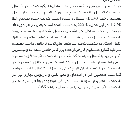
در ادامه برای بررسی اینکه تعدیل عدم تعادل‌های کوتاه‌مدت در اشتغال
به سـمت تعـادل بلندمدت به چه صورت انجام می‌پـذیرد، از مـدل
تصـحیح ـ خطـا (ECM) اسـتفاده شـده است. ضریب جمله تصحیح خطا
(ECM) در این مدل، 559/0 به دسـت آمده است؛ یعنی در هر دوره 56
درصد از عـدم تعـادل در اشتغال تعـدیل شـده و بـه سـمت روند
بلندمدت خود نزدیک می‌شود. علامت ضرایب تمامی متغیرها مطابق
انتظار است. در بلند‌مدت ضرایب متغیرهای تولید ناخالص داخلی حقیقی و
سرمایه‌گذاری مستقیم خارجی از همه بزرگ‌تر حاصل شده‌اند و بیشترین
اثر را بر روی اشتغال خواهند گذاشت. در بلند‌مدت اثر حداقل دستمزد
منفی اما بسیار ناچیز حاصل شده است؛ یعنی حداقل دستمزد در
بلند‌مدت در اقتصاد ایران اثر چندانی بر میزان اشتغال کشور نخواهد
گذاشت. همچنین اثر درآمدهای واقعی نفتی و بازبودن تجاری نیز در
بلند‌مدت معنی‌دار نبوده است. در کل موجودی واقعی سرمایه در
بلند‌مدت اثر معنی‌دار ناچیزی را بر اشتغال خواهد گذاشت.