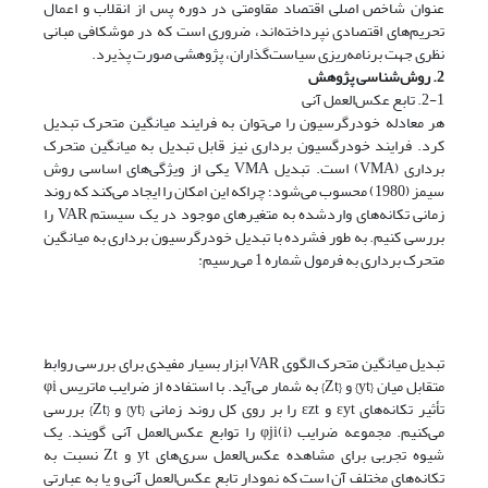
عنوان شاخص اصلی اقتصاد مقاومتی در دوره پس از انقلاب و اعمال
تحریم‌های اقتصادی نپرداخته‌اند، ضروری است که در موشکافی مبانی
نظری جهت برنامه‌ریزی سیاست‌گذاران، پژوهشی صورت پذیرد.
2. روش‌شناسی پژوهش
2-1. تابع عکس‌العمل آنی
هر معادله خودرگرسیون را می‌توان به فرایند میانگین متحرک تبدیل
کرد. فرایند خودرگسیون برداری نیز قابل تبدیل به میانگین متحرک
برداری (VMA) است. تبدیل VMA یکی از ویژگی‌های اساسی روش
سیمز (1980) محسوب می‌شود؛ چراکه این امکان را ایجاد می‌کند که روند
زمانی تکانه‌های واردشده به متغیرهای موجود در یک سیستم VAR را
بررسی کنیم. به طور فشرده با تبدیل خودرگرسیون برداری به میانگین
متحرک برداری به فرمول شماره 1 می‌رسیم:
تبدیل میانگین متحرک الگوی VAR ابزار بسیار مفیدی برای بررسی روابط
متقابل میان {yt} و {Zt} به شمار می‌آید. با استفاده از ضرایب ماتریس φi
تأثیر تکانه‌های εyt و εzt را بر روی کل روند زمانی {yt} و {Zt} بررسی
می‌کنیم. مجموعه ضرایب φji(i) را توابع عکس‌العمل آنی گویند. یک
شیوه تجربی برای مشاهده عکس‌العمل سری‌های yt و Zt نسبت به
تکانه‌های مختلف آن است که نمودار تابع عکس‌العمل آنی و یا به عبارتی