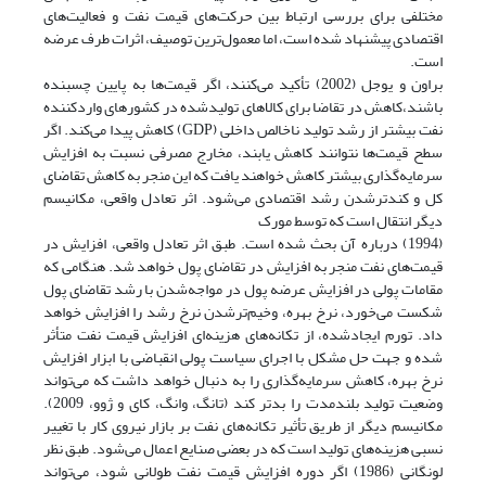
مختلفی برای بررسی ارتباط بین حرکت‌های قیمت نفت و فعالیت‌های
اقتصادی پیشنهاد شده است، اما معمول‌ترین توصیف، اثرات طرف عرضه
است.
براون و یوجل (2002) تأکید می‌کنند، اگر قیمت‌ها به پایین چسبنده
باشند،کاهش در تقاضا برای کالاهای تولید‌شده در کشورهای واردکننده
نفت بیشتر از رشد تولید ناخالص داخلی (GDP) کاهش پیدا می‌کند. اگر
سطح قیمت‌ها نتوانند کاهش یابند، مخارج مصرفی نسبت به افزایش
سرمایه‌گذاری بیشتر کاهش خواهند یافت که این منجر به کاهش تقاضای
کل و کند‌ترشدن رشد اقتصادی می‌شود. اثر تعادل واقعی، مکانیسم
دیگر انتقال است که توسط مورک
(1994) درباره آن بحث شده است. طبق اثر تعادل واقعی، افزایش در
قیمت‌های نفت منجر به افزایش در تقاضای پول خواهد شد. هنگامی که
مقامات پولی در افزایش عرضه پول در مواجه‌شدن با رشد تقاضای پول
شکست می‌خورد، نرخ بهره، وخیم‌ترشدن نرخ رشد را افزایش خواهد
داد. تورم ایجاد‌شده، از تکانه‌های هزینه‌ای افزایش قیمت نفت متأثر
شده و جهت حل مشکل با اجرای سیاست پولی انقباضی با ابزار افزایش
نرخ بهره، کاهش سرمایه‌گذاری را به دنبال خواهد داشت که می‌تواند
وضعیت تولید بلندمدت را بدتر کند (تانگ، وانگ، کای و ژوو، 2009).
مکانیسم دیگر از طریق تأثیر تکانه‌های نفت بر بازار نیروی کار با تغییر
نسبی هزینه‌های تولید است که در بعضی صنایع اعمال می‌شود. طبق نظر
لونگانی (1986) اگر دوره افزایش قیمت نفت طولانی شود، می‌تواند