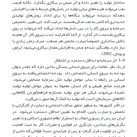
ساختار تولید را تغییر داده و اثر مهمی بر بیکاری بگذارد. تکانه قیمت
نفت می‌تواند هزینه‌های نهایی تولید در بخش‌های مرتبط با نفت را افزایش
دهدکه درنتیجه می‌تواند بنگاه‌ها را برای اتخاذ روش‌های تولیدی
جدیدتری که کمتر به نفت متکی هستند، ترغیب کند. این تغییر، تخصیص
سرمایه و نیروی کار را در بین بخش‌ها ایجاد می‌کند که می‌تواند بر روی
بیکاری بلندمدت اثر گذارد. از آنجا که فرایند جذب نیروی کار، آن هم به
دلایل ساختاری خصوصاً مهارت مختص هر صنعت، صرف زمان زیادی را
نیاز دارد، وقت‌گیر شده و منجر به افزایش مقدار بیکاری می‌شود (براون
و یوجل، 2002).
1-4. اثر سرمایه و حداقل دستمزد بر اشتغال
از یک نظر، تقاضا برای نیروی انسانی بستگی به این دارد که چقدر بتوان
بودجه به نیروی انسانی اختصاص داد. بودجه اختصاص‌یافته به نیروی
انسانی در رابطه با سایر عوامل تولید مثل سرمایه مشخص می‌شود.
هرچند منابع طبیعی و کار انسان معمولاً به عنوان عوامل اولیه تولید
نامیده می‌شوند، لیکن هر نوع تولید مستلزم فراهم‌آوردن کالاهایی
(کالاهای سرمایه‌ای) است که تولید به کمک آن‌ها صورت می‌گیرد.
در اکثر کشورها، به منظور تحقق عدالت اجتماعی و حمایت از کارگرانی با
تخصص و مهارت پایین، اقدام به تعیین حداقل دستمزد می‌شود. در
ایران نیز پس از پیروزی انقلاب و استقرار نظام جمهوری اسلامی و با تغییر
نگرش‌های بنیادین، بازنگری در قوانین و مقررات کار به جهت اهمیت
ذاتی در اولویت قرار گرفت و پس از فرایندی نسبتاً طولانی که ناشی از