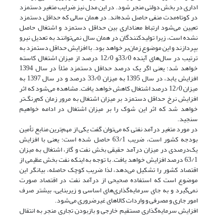
اداری در بخش دولتی منجر شود. در این مدل نیز ضرایب متغیر دستمزد
در کوتاه‌مدت منفی حاصل شده‌اند. در همان سالی که حداقل دستمزد
تعیین می‌شود ارتباط معناداری بین حداقل دستمزد و اشتغال حاصل
نشده است، زیرا تولید‌کنند‌گان در همان سال نمی‌توانند به تعدیل نیرو
بپردازند و این موضوع زمان‌بر خواهد بود. با افزایش حداقل دستمزد به
ترتیب در سال‌های آینده 33/0و 12/0 درصد از میزان اشتغال کاسته
خواهد شد؛ یعنی اگر یک درصد حداقل دستمزد مثلاً در سال 1394
افزایش یابد، در سال 1395 به میزان 33/0 درصد و در سال 1397 به
میزان 12/0 درصد اشتغال کاهش خواهد یافت. مشاهده می‌شود که اثر
افزایش نرخ حداقل دستمزد بر میزان اشتغال به مرور زمان کم‌رنگ‌تر
خواهد شد که اثر این شوک را بر میزان اشتغال در ادامه خواهیم
سنجید.
در مورد متغیر درآمد نفتی که می‌توان گفت یکی از مهم‌ترین منابع تأمین
بودجه کشور است، ضریب 63/1 حاصل شده است؛ یعنی با افزایش
یک‌درصدی در میزان درآمد حقیقی بخش نفت و گاز، اشتغال به میزان
63/1 درصد افزایش خواهد یافت. با توجه به اینکه نفت بخش عظیمی از
اقتصاد کشور را تشکیل می‌دهد، لذا ضریب کوچک حاصله، بیانگر این
موضوع است که استفاده صحیحی از درآمد نفت در اقتصاد صورت
نمی‌گیرد و به جای سرمایه‌گذاری‌های اساسی و زیربنایی، بیشتر صرف
امور جاری و مصرفی و واردات کالاهای غیرضروری می‌شود.
افزایش سرمایه‌گذاری مستقیم خارجی و بازبودن تجاری منجر به انتقال