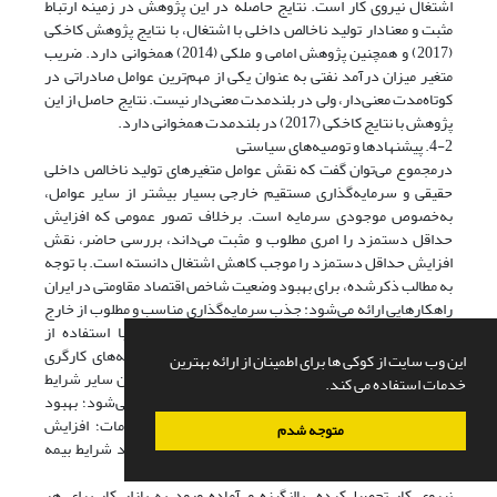
اشتغال نیروی کار است. نتایج حاصله در این پژوهش در زمینه ارتباط
مثبت و معنادار تولید ناخالص داخلی با اشتغال، با نتایج پژوهش کاخکی
(2017) و همچنین پژوهش امامی و ملکی (2014) همخوانی دارد. ضریب
متغیر میزان درآمد نفتی به عنوان یکی از مهم‌ترین عوامل صادراتی در
کوتاه‌مدت معنی‌دار، ولی در بلند‌مدت معنی‌دار نیست. نتایج حاصل از این
پژوهش با نتایج کاخکی (2017) در بلند‌مدت همخوانی دارد.
4-2. پیشنهادها و توصیه‌های سیاستی
درمجموع می‌توان گفت که نقش عوامل متغیرهای تولید ناخالص داخلی
حقیقی و سرمایه‌گذاری مستقیم خارجی بسیار بیشتر از سایر عوامل،
به‌خصوص موجودی سرمایه است. برخلاف تصور عمومی که افزایش
حداقل دستمزد را امری مطلوب و مثبت می‌داند، بررسی حاضر، نقش
افزایش حداقل دستمزد را موجب کاهش اشتغال دانسته است. با توجه
به مطالب ذکرشده، برای بهبود وضعیت شاخص اقتصاد مقاومتی در ایران
راهکارهایی ارائه می‌شود: جذب سرمایه‌گذاری مناسب و مطلوب از خارج
در امور تولیدی و زیربنایی؛ بهبود شرایط کسب‌و‌کار با استفاده از
فراهم‌آوردن شرایط رونق اقتصادی؛ متقاعد‌کردن اتحادیه‌های کارگری
این وب سایت از کوکی ها برای اطمینان از ارائه بهترین
مبنی بر اینکه افزایش حداقل دستمزد بدون درنظر‌گرفتن سایر شرایط
خدمات استفاده می کند.
موجب افزایش دامنه بیکاری و رکود شرایط کسب‌و‌کار می‌شود؛ بهبود
شرایط افزایش موجودی سرمایه در تولید کالاها و خدمات؛ افزایش
متوجه شدم
درآمد سرانه مردم به منظور افزایش تقاضای کل و بهبود شرایط بیمه
بیکاری برای حفظ تقاضای کل در شرایط مطلوب.
نیروی کار تحصیل‌کرده، باانگیزه و آماده ورود به بازار کار برای هر