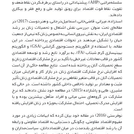
سلسله‌مراتبی (AHP)، پیشنهاداتی در راستای برطرف‌کردن نقاط ضعف و
تقویت نقاط قوت اقتصاد برای رونق تولید ملی و رفع فقر و بیکاری
داده‌اند.
اسدزاده، میرانی، قاضی‌خانی، اسماعیل‌درجانی، و هنردوست (2017) در
مقاله‌ای تحت عنوان «بررسی نقش اشتغال و تحصیلات زنان بر رشد
اقتصادی ایران» به نقش نیروی انسانی به‌خصوص زنان که نیمی از جمعیت
جهان را تشکیل می‏دهند در تحولات اقتصادی پرداخته است. در این
مقاله، با استفاده از الگوریتم جست‌وجوی گرانشی (GSA) و الگوریتم
بهینه‏سازی کرم شب‏تاب (FA)، به برآورد تابع رشد و توسعه اقتصادی
کشور در قالب معادلات غیرخطی با تأکید بر نرخ مشارکت اقتصادی زنان و
سطح تحصیلات آنان پرداخته شده است. نتایج مطالعه حاکی از آن است
که افزایش نرخ مشارکت اقتصادی زنان در بازار کار و افزایش میزان
تحصیلات آنان در قالب متغیر تقاطعی بر نرخ مشارکت اقتصادی زنان تأثیر
مثبت و معنادار بر تولید ناخالص داخلی کشور داشته است. در حالی که
مشیری، طایی و پاشازاده (2015) در مطالعه خود نشان داده‌اند که نرخ
مشارکت در گروه‌ها‌ی سنی میانی و افراد متأهل بیشترین بوده و با
افزایش مدرک تحصیلی، احتمال مشارکت به‌ویژه در زنان افزایش یافته
است.
نوفرستی (2016) در مقاله خود بیان کرده که ابهامات زیادی در مورد
مفهوم اقتصاد مقاومتی، چگونگی دست‌یابی به اقتصاد مقاومتی و رابطه
آن با رشد اقتصادی بلندمدت در میان اقتصاددانان، سیاست‌مداران و