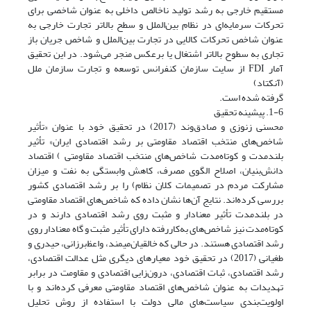
مستقیم خارجی به رشد تولید ناخالص داخلی به عنوان شاخصی برای
تحرکات سرمایه‌ای در نظام بین‌الملل و سطح بالاتر تجارت خارجی به
عنوان شاخص تحرکات کالایی در تجارت بین‌الملل و شاخص جریان باز
تجاری به سطوح بالاتر اشتغال یا برعکس منجر می‌شود. در این تحقیق
آمار FDI از سایت سازمان کنفرانس توسعه و تجارت سازمان ملل
(آنکتاد)
گرفته شده است.
1-6. پیشینه تحقیق
محسنی زنوزی و صادق‌وند (2017) در تحقیق خود با عنوان «تأثیر
شاخص‌های منتخب اقتصاد مقاومتی بر رشد اقتصادی ایران» تأثیر
بلندمدت و کوتاه‌مدت شاخص‌های منتخب اقتصاد مقاومتی ) اقتصاد
دانش‌بنیان، اصلاح الگوی مصرف، کاهش وابستگی به نفت و میزان
مشارکت مردم در تصمیمات کلان نظام) را بر رشد اقتصادی کشور
بررسی کرده‌اند. نتایج آن‌ها نشان داده که شاخص‌های اقتصاد مقاومتی
در بلندمدت تأثیر معنادار و مثبت روی رشد اقتصادی دارند و در
کوتاه‌مدت نیز شاخص‌های به‌کاررفته دارای تأثیر مثبت و گاه معنادار روی
رشد اقتصادی هستند. در حالی که خالقیان‌میمند، واعظ‌برزانی، حیدری و
طغیانی (2017) در تحقیق خود معیارهای دیگری مثل عدالت اقتصادی،
رشد اقتصادی، ثبات اقتصادی، درون‌زایی اقتصادی و مقاومت در برابر
تهدیدات به عنوان شاخص‌های اقتصاد مقاومتی معرفی کرده‌اند و با
اولویت‌بندی سیاست‌های مالی دولت با استفاده از روش تحلیل