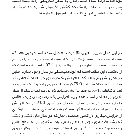
کوتاه‌مدت ارائه شده است. مدل به شکل لگاریتمی ارائه شده است.
پس ضرایب حاصله ارائه‌کننده کشش (فرمول شماره 3) هریک از
متغیرها به تقاضای نیروی کار هستند (فرمول شماره 4).
در این مدل ضریب تعیین 95 درصد حاصل شده است؛ بدین معنا که
تغییرات متغیرهای مستقل 95 درصد از تغییرات متغیر وابسته را توضیح
می‌دهند. همچنین آماره دوربین واتسن نیز 97/1 حاصل شده است که
ارائه‌کننده این مطلب است که خود‌همبستگی در مدل وجود ندارد. نتایج
در مدل نشان می‌دهد که با افزایش یک‌درصدی در تعداد شاغلین در
سال آینده تعداد شاغلین 75/0 درصد افزایش می‌یابد و در دو سال بعد
تعداد شاغلین 65/1 درصد افزایش می‌یابد که این ضرایب حاصله از منظر
آماری نیز معنادار است. همچنین با افزایش یک‌درصدی در تولید ناخالص
داخلی حقیقی در همان سال، اشتغال در کشور 29/0 درصد افزایش
می‌یابد. ضرایب حاصله بیانگر اهمیت رشد اقتصادی به منظور جلوگیری
از افزایش بیکاری در کشور هستند. چنان‌که در سال‌های 1392 و 1393
که رشد اقتصادی ناچیز و یا حتی منفی بود، بیکاری نیز به سطح بالایی
رسیده بود. به بیان دیگر رونق اقتصادی موجب بهبود کسب‌و‌کار و رونق