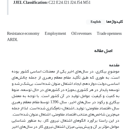
JJEL Classification:
C22, E24, J21, J24, J54, M51
کلیدواژه‌ها
English
Resistance economy
Employment
Oil revenues
Trade openness
ARDL
اصل مقاله
مقدمه
موضوع بیکاری، در سال‌های اخیر یکی از معضلات اساسی کشور بوده
است، به طوری که طبق تأکید مقام معظم رهبری از جمله چالش‌های
اساسـی دولـت دوازدهم، ایجاد اشتغال عنوان شده است. بی‌شک رشد و
توسعه پایدار در هر کشوری به‌ویژه در کشورهای در حال توسعه، منوط
به کمیت و کیفیت عوامل تولید در آن کشور است. با توجه به معضل
بیکاری و رکود در سال‌های اخیر، سال 1396 توسط مقام معظم رهبری
سال «اقتصاد مقاومتی؛ تولید ـ اشتغال» نام‌گذاری شده است. لذا از جمله
مهم‌ترین شاخص‌های منتخب اقتصاد مقاومتی، اشتغال عنوان شده است.
در این راستا برآورد الگوهای اشتغال نیروی کار، به منظور شناسایی
عوامل مؤثر بر آن و پیش‌بینی میزان اشتغال نیروی کار در سال‌های اخیر