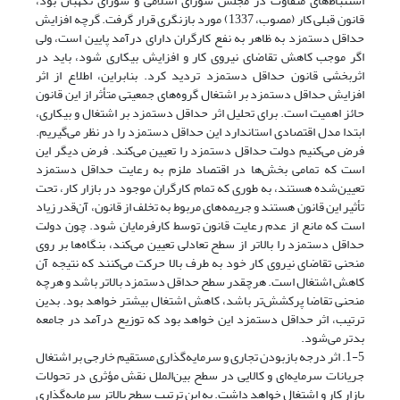
استنباط‌های متفاوت در مجلس شورای اسلامی و شورای نگهبان بود،
قانون قبلی کار (مصوب، 1337) مورد بازنگری قرار گرفت. گرچه افزایش
حداقل دستمزد به ظاهر به نفع کارگران دارای درآمد پایین است، ولی
اگر موجب کاهش تقاضای نیروی کار و افزایش بیکاری شود، باید در
اثربخشی قانون حداقل دستمزد تردید کرد. بنابراین، اطلاع از اثر
افزایش حداقل دستمزد بر اشتغال گروه‌های جمعیتی متأثر از این قانون
حائز اهمیت است. برای تحلیل اثر حداقل دستمزد بر اشتغال و بیکاری،
ابتدا مدل اقتصادی استاندارد این حداقل دستمزد را در نظر می‌گیریم.
فرض می‌کنیم دولت حداقل دستمزد را تعیین می‌کند. فرض دیگر این
است که تمامی بخش‌ها در اقتصاد ملزم به رعایت حداقل دستمزد
تعیین‌شده هستند، به طوری که تمام کارگران موجود در بازار کار، تحت
تأثیر این قانون هستند و جریمه‌های مربوط به تخلف از قانون، آن‌قدر زیاد
است که مانع از عدم رعایت قانون توسط کارفرمایان شود. چون دولت
حداقل دستمزد را بالاتر از سطح تعادلی تعیین می‌کند، بنگاه‌ها بر روی
منحنی تقاضای نیروی کار خود به طرف بالا حرکت می‌کنند که نتیجه آن
کاهش اشتغال است. هرچقدر سطح حداقل دستمزد بالاتر باشد و هرچه
منحنی تقاضا پرکشش‌تر باشد، کاهش اشتغال بیشتر خواهد بود. بدین
ترتیب، اثر حداقل دستمزد این خواهد بود که توزیع درآمد در جامعه
بدتر می‌شود.
1-5. اثر درجه بازبودن تجاری و سرمایه‌گذاری مستقیم خارجی بر اشتغال
جریانات سرمایه‌ای و کالایی در سطح بین‌الملل نقش مؤثری در تحولات
بازار کار و اشتغال خواهد داشت. به این ترتیب سطح بالاتر سرمایه‌گذاری