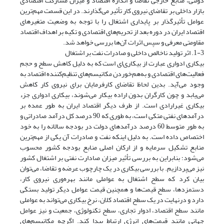
دولتی، منابع خارجی تقاضا و اندازه اقتصاد و میزان مشارکت اقتصادی
بازار داخلی بر تقاضای نیروی کار تأثیر می‌گذارند. در این قسمت مهم‌ترین
عوامل تأثیرگذار بر پایداری اشتغال را با توجه به وضعیت متغیر‌های
اقتصاد ایران در دوره بعد از تحریم‌های اقتصادی و تکیه بر اهداف اقتصاد
مقاومتی معرفی و سپس اثرات آن‌ها بررسی خواهد شد.
1-3. اثر تولید ناخالص داخلی و صادرات نفت بر اشتغال
بیکاری ادواری عبارت از بیکاری‌ای است که به دلیل کاهش سطح و حجم
فعالیت‌های اقتصادی و به‌هم‌خوردن مکانیسم‌های تنظیم‌کننده اقتصاد به
وجود می‌آید. بدین لحاظ تقاضای کارفرمایان برای نیروی کار کاهش
می‌یابد و چون کارگران بدون اراده بیکار می‌شوند، بیکاری ادواری جزء
بیکاری غیرارادی است. از طرف دیگر اقتصاد ایران به طور عمده بر
درآمدهای نفتی متکی است، به طوری که 90 درصد کل درآمد صادراتی و
به طور متوسط 60 درصد درآمدهای دولت در بودجه سالانه را به خود
اختصاص داده است. به دلیل اینکه نفت و صادرات آن یکی از مهم‌ترین
منابع تشکیل سرمایه و از ارکان اصلی منابع بودجه کشور محسوب
می‌شود؛ بنابراین به بررسی تأثیر میزان صادارت نفتی بر اشتغال کشور
نیز می‌پردازیم. با بررسی بیکاری در یک چارچوب عرضه و تقاضا، می‌توان
بیان کرد که سطح اشتغال به عواملی مانند بهره‌وری نیروی کار،
دستمزدها، سطح قیمت‌ها و همچنین قیمت عوامل دیگر تولید بستگی
دارد و درنهایت در یک سطح اقتصاد کلان، نرخ بیکاری می‌تواند به عواملی
مانند سطح اقتصاد، ادوار تجاری، سطح تکنولوژی، جمعیت و نیز عوامل
جهانی مانند قیمت‌های انرژی ارتباط پیدا کند. اگرچه مکانیسم‌های