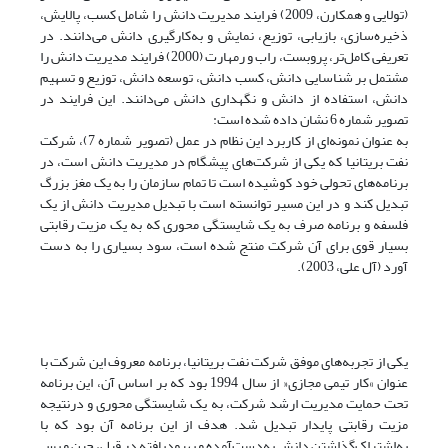
(تولایی و همکارن، 2009) فرایند مدیریت دانش را شامل کسب، پالایش،
ذخیره‌سازی، بازیابی، توزیع، نمایش و به‌کارگیری دانش می‌دانند. در
تعریفی کامل‌تر، پروبست، راب و رمهارت (2000) فرایند مدیریت دانش را
مشتمل بر شناسایی دانش، کسب دانش، توسعه دانش، توزیع و تسهیم
دانش، استفاده از دانش و نگهداری دانش می‌دانند. این فرایند در
تصویر شماره 6 نشان داده شده است:
به عنوان نمونه‌ای از کاربرد این نظام در عمل (تصویر شماره 7)، شرکت
نفت بریتانیا که یکی از شرکت‌های پیشگام در مدیریت دانش است، در
برنامه‌های تحولی خود کوشیده است تا تمام سازمان را به یک مغز بزرگ
تبدیل کند و در این مسیر توانسته است با تبدیل مدیریت دانش از یک
فلسفه و برنامه صرف به یک شایستگی محوری که به یک مزیت رقابتی
بسیار قوی برای آن شرکت منتج شده است، سود بسیاری را به دست
آورد (آل علی، 2003).
یکی از تجربه‌های موفق شرکت نفت بریتانیا، برنامه معروف این شرکت با
عنوان »کار تیمی مجازی« از سال 1994 بود که بر اساس آن، این برنامه
تحت حمایت مدیریت ارشد شرکت، به یک شایستگی محوری و درنتیجه
مزیت رقابتی پایدار تبدیل شد. هدف از این برنامه آن بود که با
به‌اشتراک‌گذاشتن دانش به‌دست‌آمده و بهبود‌یافته در قبل، حین و پس