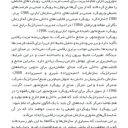
تئوری‌پردازان علم مدیریت برای کسب مزیت رقابتی، رویکردهای مختلفی
را مطرح کرده‌اند که از بین آن‌ها می‌توان به رویکرد مبتنی بر فرصت‌های
محیطی و رویکرد مبتنی بر قابلیت‌های داخلی سازمان (بارنی، 1986؛ پرتر،
1980) اشاره کرد. رویکرد مبتنی بر قابلیت‌های داخلی سازمان که از زمان
نگارش مقاله ورنرفتل (1984) در ادبیات مدیریت استراتژیک رایج شد،
رویکرد منبع‌محور نامیده می‌شود (بارنی و رایت ،1998).
رویکرد منبع‌محور، بر منابع داخلی شرکت به عنوان ریشه مزیت رقابتی
تأکید دارد و بررسی و تجزیه و تحلیل محیط خارجی را برای کشف فرصت‌ها
و تهدیدها به‌تنهایی موجب برتری رقابتی شرکت نمی‌داند. بر مبنای این
دیدگاه، تغییرات محیط بیرون زیاد و ناشناخته است و در این شرایط،
برنامه‌ریزی بر مبنای عوامل خارجی ریسک زیادی دارد. بنابراین منابع و
قابلیت‌های داخلی شرکت مبنای مطمئن‌تری برای تدوین برنامه‌های
استراتژیک سازمان‌اند (حمیدی‌زاده شهری و حسین‌زاده، 2008).
سازمان دانش‌بنیان بر دانش به عنوان مهم‌ترین منبع استراتژیک شرکت
متمرکز شده و این تمرکز، منتج از رویکرد منبع‌محور است (گرنت،
1996). از سوی دیگر برای اینکه رویکرد منبع‌محور این توان بالقوه را در
مدیریت استراتژیک ایجاد کند که هم بر داخل و هم خارج و هم تولید و
هم تقاضا تمرکز کند، ایده‌های آن باید با یک الگوی محیطی ادغام شود.
این رویکرد عملاً رویکردی تلفیقی را به دست خواهد داد که در آن
شایستگی‌های محوری سازمان مبنای مزیت رقابتی را ایجاد می‌کند.
بر این مبناست که بسیاری از سازمان‌ها و بنگاه‌ها به این باور رسیده‌اند
که برای موفقیت و اثربخشی بیشتر در عرصه اقتصادی امروز دنیا، باید به