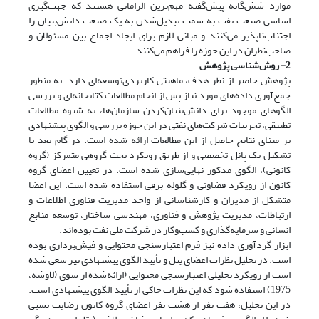
موارد شش‌گانه پیش‌گفته مهم‌ترین الزاماتی هستند که جهت‌گیری
اساسی صنعت نفت به سمت تبدیل‌شدن به یک صنعت دانش‌بنیان را
اجتناب‌ناپذیر می‌کنند و مبانی لازم برای ایجاد اجماع بین مسئولان و
صاحب‌نظران در این حوزه را فراهم می‌کنند.
2- روش‌شناسی پژوهش
پژوهش حاضر از نظر هدف، ماهیتی کاربردی‌توسعه‌ای دارد. به منظور
جمع‌آوری داده‌های مورد نیاز پس از انجام مطالعات کتابخانه‌ای و بررسی
الگوهای موجود برای دانش‌بنیان‌کردن سازمان‌ها، به شیوه مطالعات
تطبیقی، تجربیات شرکت‌های نفتی در این حوزه بررسی و الگوی پیشنهادی
بر مبنای نتایج حاصل از این مطالعات ارائه شده است. در گام بعد با
تشکیل یک پانل تخصصی و از طریق رویکرد بحث گروهی متمرکز (گروه
کانونی)، الگوی مذکور نهایی‌سازی شده است. در تعیین اعضای گروه
کانون از رویکرد قضاوتی و گلوله برفی استفاده شده است. این اعضا
متشکل از مدیران و کارشناسانی از واحد مدیریت فناوری اطلاعات و
ارتباطات، مدیریت پژوهش و فناوری، مهندسی ساختار، توسعه منابع
انسانی و سرمایه‌گذاری و کسب‌و‌کار در شرکت ملی نفت بوده‌اند.
ابزار گردآوری داده نیز فرم اعتبارسنجی محتوایی و فیش‌برداری بوده
است. در تحلیل نظرات اعضای پنل و تأیید الگوی پیشنهادی نیز سعی شده
است از رویکرد تحلیلی اعتبارسنجی محتوایی (ارائه‌شده از سوی (لاوشه،
1975) استفاده شود که این نظرات حاکی از تأیید الگوی پیشنهادی است.
در این تحلیل، هفت نفر از هشت نفر اعضای گروه کانون رضایت نسبی