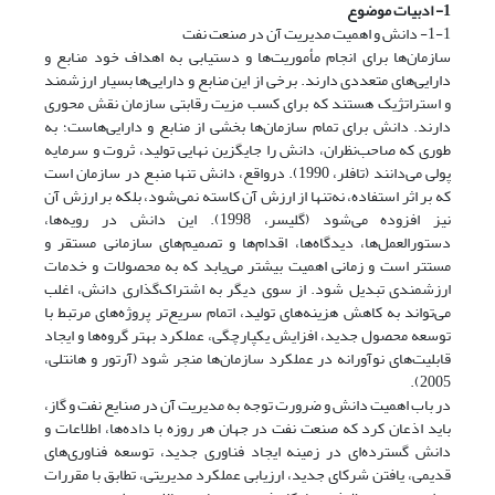
1- ادبیات موضوع
1-1- دانش و اهمیت مدیریت آن در صنعت نفت
سازمان‌ها برای انجام مأموریت‌ها و دستیابی به اهداف خود منابع و
دارایی‌های متعددی دارند. برخی از این منابع و دارایی‌ها بسیار ارزشمند
و استراتژیک هستند که برای کسب مزیت رقابتی سازمان نقش محوری
دارند. دانش برای تمام سازمان‌ها بخشی از منابع و دارایی‌هاست؛ به
طوری که صاحب‌نظران، دانش را جایگزین نهایی تولید، ثروت و سرمایه
پولی می‌دانند (تافلر، 1990). درواقع، دانش تنها منبع در سازمان است
که بر اثر استفاده، نه‌تنها از ارزش آن کاسته نمی‌شود، بلکه بر ارزش آن
نیز افزوده می‌شود (گلیسر، 1998). این دانش در رویه‌ها،
دستورالعمل‌ها، دیدگاه‌ها، اقدام‌ها و تصمیم‌های سازمانی مستقر و
مستتر است و زمانی اهمیت بیشتر می‌یابد که به محصولات و خدمات
ارزشمندی تبدیل شود. از سوی دیگر به اشتراک‌گذاری دانش، اغلب
می‌تواند به کاهش هزینه‌های تولید، اتمام سریع‌تر پروژه‌های مرتبط با
توسعه محصول جدید، افزایش یکپارچگی، عملکرد بهتر گروه‌ها و ایجاد
قابلیت‌های نوآورانه در عملکرد سازمان‌ها منجر شود (آرتور و هانتلی،
2005).
در باب اهمیت دانش و ضرورت توجه به مدیریت آن در صنایع نفت و گاز،
باید اذعان کرد که صنعت نفت در جهان هر روزه با داده‌ها، اطلاعات و
دانش گسترده‌ای در زمینه ایجاد فناوری جدید، توسعه فناوری‌های
قدیمی، یافتن شرکای جدید، ارزیابی عملکرد مدیریتی، تطابق با مقررات