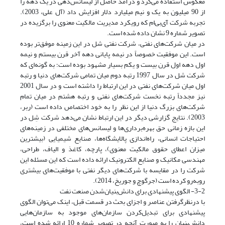
معکوس استفاده می‌کرد و درآمد حاصل از لیسانس‌دهی در یک دهه را
از 90 میلیون به یک و نیم میلیارد دلار افزایش داد (آل علی، 2003).
تجربه شرکت آی‌بی‌ام که رویکرد مدیریت مالکیت معنوی را برگزیده در
تصویر شماره 9 نشان داده شده است.
در میان شرکت‌های نفتی، شرکت نفتی شل در این زمینه موفق‌تر بوده
است. این موفقیت خصوصاً در نیمه پایانی دهه آخر قرن بیستم و نیمه
اول دهه اول قرن بیست و یکم بسیار مشهود بوده است؛ به گونه‌ای که
شرکت شل در سال 1997 رتبه دوم میان تمامی شرکت‌های دنیا و رتبه
اول میان شرکت‌های نفتی در این ارتباط را داشته است و در سال 2001
نیز مجدداً رتبه نخست شرکت‌های نفتی و رتبه هشتم در میان تمام
شرکت‌های بزرگ دنیا از این نظر را به خود اختصاص داده است (ربر،
2003). نتایج گزارشی دیگر در این ارتباط نشان می‌دهد شرکت شِل در
این بازه زمانی حق بهره‌برداری‌ها و لیسانس‌های مختلفی در زمینه‌های
احتیاجات انسانی، راه‌اندازی پالایشگاه‌ها، صنایع شیمیایی (بیشترین
میزان اعطای حقوق مالکیت معنوی)، پارچه، کاغذ و الیاف، طراحی،
مهندسی مکانیک و صنایع الکترونیک ارائه داده است که این مسئله این
شرکت را در مقایسه با شرکت‌های دیگر نفتی با موفقیت‌های بیشتری
روبه‌رو کرده است (جرگوچ و جوریخ، 2014).
3-2- الگوی پیشنهادی برای دانش‌بنیان‌شدن صنعت نفت
با درنظرگرفتن عناصر و اجزای بحث در قسمت قبل، اینک می‌توان الگوی
پیشنهادی برای تبدیل‌کردن سازمان‌های موجود به سازمان‌هایی
دانش‌بنیان را به صورت آنچه در تصویر شماره 10 ارائه شده است،