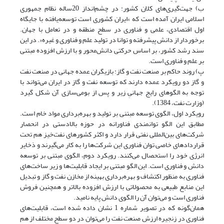
ب) جهت‌گیری‌های کلان کشور: در چشم‌انداز 20‌ساله نظام جمهوری
اسلامی ایران آمده است که »ایران کشوری است توسعه‌یافته با جایگاه
اول اقتصادی، علمی و فناوری در سطح منطقه و در تعامل با جهان.
برخوردار از دانش پیشرفته و توانا در تولید علم و فناوری و غیره«. در این
سند رشد کشور، بر اساس حرکتی دانش‌محور و با ارزش افزوده مبتنی
بر علم و فناوری است.
پ) روند حاکم بر صنعت نفت و گاز: بازیگران عمده جهانی در صنعت نفت
و گاز دو رویکرد عمده دارند که توسعه نفت و گاز در ایران می‌تواند با
توجه به الگوهای رایج جهانیِ زیر و پس از بومی‌سازی آن شکل گیرد
(وزارت نفت، 1384).
رویکرد اول، الگوی توسعه مبتنی بر تولید و بهره‌برداری مواد خام است.
مطابق این الگو توانمندی فناورانه در حوزه بالادستی در انحصار
شرکت‌های بین‌المللی نفتی قرار دارد و اکثر کشورهای نفت‌خیز هم تحت
قراردادهای خاصی توان فناوری این شرکت‌ها را به کار می‌گیرند و ذخایر
انرژی خود را استحصال می‌کنند. رویکرد دوم، الگوی مبتنی بر توسعه
دانش و فناوری است. این الگو مبتنی بر ایجاد قابلیت‌ها و زیر ساخت‌های
فناوری به منظور اکتشاف و بهره‌برداری بهینه از مخازن نفت و گاز و تبدیل
این منابع طبیعی به محصولاتی با ارزش افزوده بالاتر و همچنین فروش
فناوری است و می‌توان آن را الگوی دانش پایه نامید.
همان‌گونه که در تصویر شماره 1 نشان داده شده است، قابلیت‌های
فناوری در زنجیره ارزش صنعت نفت را می‌توان در دو سطح مختلف از هم