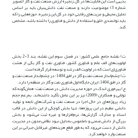
بدیهی است این قابلیت‌ها در کل زنجیره ارزش صنعت نفت و گاز (تصویر
شماره 3) موضوعیت دارند و صنعت نفت دانش‌بنیان باید بر اساس
تحلیل محیطی و مزیت‌های رقابتی خود در کل این زنجیره، حوزه‌هایی را که
باید توانمندیِ خلق و استفاده از دانش و فناوری را داشته باشد، مشخص
کند.
ت) نقشه جامع علمی کشور: در فصل سوم این نقشه، بند 3-2 بخش
اولویت‌های الف علم و فناوری کشور، فناوری نفت و گاز یکی از هشت
فناوری‌ای است که در اولویت الف رشد و توسعه قرار گرفته است.
ث) چشم‌انداز صنعت نفت و گاز در افق 1404: در چشم‌انداز صنعت نفت و
گاز در افق 1404، ایران جایگاه اول فناوری نفت و گاز در منطقه را دارد.
ج) بهره‌وری اندک در حوزه مدیریت دانش در صنعت نفت: همان‌گونه که
تولایی و همکاران (2009) نیز بر این عامل تأکید داشته‌اند، به‌رغم حجم
زیاد پروژه­‌های در حال اجرا در صنعت نفت و شرکت‌های تابعه و تولید
دانشی عظیم در این پروژه‌ها، تنها بخش کوچکی از این دانش در قالب
اسناد و مدارک، گزارش‌ها، نرم‌افزارها و غیره ثبت می‌شود و بخش
بزرگی از دانش ضمنی و ناملموس به‌دلیل نبود نظامی مدون در مدیریت
دانش از دست می‌رود که به طور قطع هزینه‌های غیرقابل جبرانی بر این
صنعت وارد خواهد کرد.