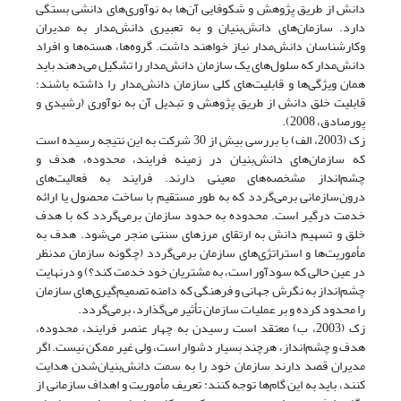
دانش از طریق پژوهش و شکوفایی آن‌ها به نوآوری‌های دانشی بستگی
دارد. سازمان‌های دانش‌بنیان و به تعبیری دانش‌مدار به مدیران
وکارشناسان دانش‌مدار نیاز خواهند داشت. گروه‌ها، هسته‌ها و افراد
دانش‌مدار که سلول‌های یک سازمان دانش‌مدار را تشکیل می‌دهند باید
همان ویژگی‌ها و قابلیت‌های کلی سازمان دانش‌مدار را داشته باشند؛
قابلیت خلق دانش از طریق پژوهش و تبدیل آن به نوآوری (رشیدی و
پور‌صادق، 2008).
زک (2003، الف) با بررسی بیش از 30 شرکت به این نتیجه رسیده است
که سازمان‌های دانش‌بنیان در زمینه فرایند، محدوده، هدف و
چشم‌انداز مشخصه‌های معینی دارند. فرایند به فعالیت‌های
درون‌سازمانی برمی‌گردد که به طور مستقیم با ساخت محصول یا ارائه
خدمت درگیر است. محدوده به حدود سازمان برمی‌گردد که با هدف
خلق و تسهیم دانش به ارتقای مرزهای سنتی منجر می‌شود. هدف به
مأموریت‌ها و استراتژی‌های سازمان برمی‌گردد (چگونه سازمان مد‌نظر
در عین حالی که سودآور است، به مشتریان خود خدمت کند؟) و درنهایت
چشم‌انداز به نگرش جهانی و فرهنگی که دامنه تصمیم‌گیری‌های سازمان
را محدود کرده و بر عملیات سازمان تأثیر می‌گذارد، بر‌می‌گردد.
زک (2003، ب) معتقد است رسیدن به چهار عنصر فرایند، محدوده،
هدف و چشم‌انداز، هرچند بسیار دشوار است، ولی غیر ممکن نیست. اگر
مدیران قصد دارند سازمان خود را به سمت دانش‌بنیان‌شدن هدایت
کنند، باید به این گام‌ها توجه کنند: تعریف مأموریت و اهداف سازمانی از