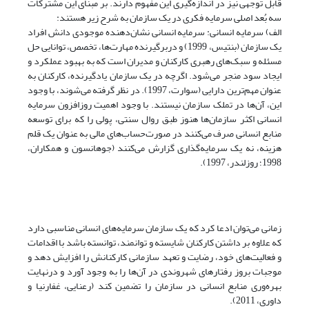
قابل توجهی نیز در اندازه‌گیری این مفهوم دارند. بر مبنای این مشترکات
سه بُعد اصلی سرمایه فکری در یک سازمان به شرح زیر هستند:
الف) سرمایه انسانی: سرمایه انسانی نشان‌دهنده موجودی دانش افراد
یک سازمان (بنتیس، 1999) و دربرگیرنده مهارت‌ها، ‌تخصص، توانایی حل
مسئله و سبک‌های رهبری کارکنان و مدیران است که به بهبود عملکرد‌ و
ایجاد سود منجر می‌شود. اگرچه در یک سازمان یادگیرنده، کارکنان به
عنوان مهم‌ترین دارایی (سوارت، 1997). در نظر گرفته می‌شوند، با وجود
این، آن‌ها در تملک سازمان نیستند. با وجود اهمیت روزافزون سرمایه
انسانی اکثر سازمان‌ها هنوز طبق روال سنتی، پولی را که برای توسعه
منابع انسانی صرف می‌کنند در صورت‌حساب‌های مالی به عنوان یک قلم
هزینه، نه یک سرمایه‌گذاری گزارش می‌کنند (جوهانسون و همکاران،
1998؛ روزلندر، 1997).
زمانی می‌توان ادعا کرد که یک سازمان سرمایه‌های انسانی مناسبی دارد
که علاوه بر داشتن کارکنان شایسته و توانمند، توانسته باشد با اقدامات
و فعالیت‌های خود، رضایت و تعهد سازمانی کارکنانش را افزایش دهد و
موجبات بروز رفتارهای شهروندی در آن‌ها را به وجود آورد و درنهایت
بهره‌وری منابع انسانی در سازمان را تضمین کند (رعنایی، غفارنیا و
داوری، 2011).