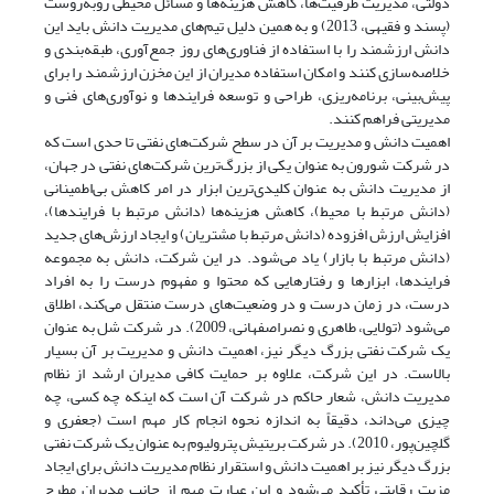
دولتی، مدیریت ظرفیت‌ها، کاهش هزینه‌ها و مسائل محیطی روبه‌روست
(پسند و فقیهی، 2013) و به همین دلیل تیم‌های مدیریت دانش باید این
دانش ارزشمند را با استفاده از فناوری‌های روز جمع‌آوری، طبقه‌بندی و
خلاصه‌سازی کنند و امکان استفاده مدیران از این مخزن ارزشمند را برای
پیش‌بینی، برنامه‌ریزی، طراحی و توسعه فرایندها و نوآوری‌های فنی و
مدیریتی فراهم کنند.
اهمیت دانش و مدیریت بر آن در سطح شرکت‌های نفتی تا حدی است که
در شرکت شورون به عنوان یکی از بزرگ‌ترین شرکت‌های نفتی در جهان،
از مدیریت دانش به عنوان کلیدی‌ترین ابزار در امر کاهش بی‌اطمینانی
(دانش مرتبط با محیط)، کاهش هزینه‌ها (دانش مرتبط با فرایندها)،
افزایش ارزش افزوده (دانش مرتبط با مشتریان) و ایجاد ارزش‌های جدید
(دانش مرتبط با بازار) یاد می‌شود. در این شرکت، دانش به مجموعه
فرایندها، ابزارها و رفتارهایی که محتوا و مفهوم درست را به افراد
درست، در زمان درست و در وضعیت‌های درست منتقل می‌کند، اطلاق
می‌شود (تولایی، طاهری و نصراصفهانی، 2009). در شرکت شل به عنوان
یک شرکت نفتی بزرگ دیگر نیز، اهمیت دانش و مدیریت بر آن بسیار
بالاست. در این شرکت، علاوه بر حمایت کافی مدیران ارشد از نظام
مدیریت دانش، شعار حاکم در شرکت آن است که اینکه چه کسی، چه
چیزی می‌داند، دقیقاً به اندازه نحوه انجام کار مهم است (جعفری و
گلچین‌پور، 2010). در شرکت بریتیش پترولیوم به عنوان یک شرکت نفتی
بزرگ دیگر نیز بر اهمیت دانش و استقرار نظام مدیریت دانش برای ایجاد
مزیت رقابتی تأکید می‌شود و این عبارت مهم از جانب مدیران مطرح