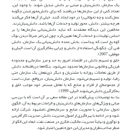
یک سازمان دانش‌بنیان و مبتنی بر دانش تبدیل شوند. با وجود این،
تعداد کمی از این سازمان‌ها دریافتند که برای دانش‌محورشدن چگونه
عمل کنند و چه تحولاتی را در خود ایجاد کنند. خیلی از آن‌ها فکر می‌کنند
هرچه بیشتر، دانش، محور تولید و خدمات آن‌ها باشد، دانش‌بنیان‌ترند.
مخالفین این دیدگاه معتقدند که نباید دانش‌بنیانی سازمان‌ها را بر
اساس تولیدات و خدمات آن‌ها تعیین کرد چون این امر صرفاً دیدن نوک
کوه یخ است که پیداست. بخش عمده دانش‌بنیانی یک سازمان، دانش
فنی آن، چگونگی استفاده از دانش و چرایی به‌کارگیری آن است (اَبیلی و
موفقی، 2007).
خلق و تسهیم دانش در اقتصاد امروز به حد و مرز سازمانی و محدوده
فیزیکی و قانونی سازمان‌ها محدود نمی‌شود. بنگاه‌ها دریافته‌اند دانش
از طریق تعاملات روزانه با مشتریان و دیگر ذی‌نفعان یک سازمان حتی
رقبا، تولید و تسهیم می‌شود. سازمان دانش‌بنیان، در‌واقع، عبارت است
از مجموعه‌ای از افراد و منابع که با تعامل مستمر خود موجب خلق و
به‌کارگیری دانش می‌شوند (اَبیلی، 1999).
بنا به توضیحات پیش‌گفته در این مقاله سعی بر آن است که با بررسی
مبانی و ویژگی‌های سازمان‌های دانش‌بنیان و الزامات مربوط به آن، الگوی
تحول سازمانی با محوریت منابع و سرمایه‌های نامشهود شرکت ارائه
شود و در ادامه با بهره‌گیری از اصول مدیریت دانش، مدیریت کارآفرینی
و نوآوری و نهایتاً مدیریت مالکیت فکری در صنعت نفت، ابعاد این الگو از
منظر صاحب‌نظران و مدیران این حوزه تعیین اعتبار شود.