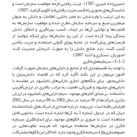
حسین‌زاده شهری، 1387). مزیت رقابتی لازمه موفقیت سازمان است و
شایستگی‌های محوری راه کسب مزیت رقابتی‌اند (کویینکزفید، 2007).
به این ترتیب با وارد‌شدن به عصر دانایی، اطلاعات و دانش به عنوان
مهم‌ترین منبع و سرمایه سازمان مطرح شده و موفقیت سازمان‌ها به
قابلیت‌ها و توانایی آن‌ها در ایجاد، کسب، بهره‌گیری و انتقال دانش
بستگی پیدا کرده است. از این رو سازمان‌ها برای اینکه بتوانند از
فرصت‌های پیش‌آمده در محیط پویای کنونی استفاده و مزیت رقابتی
کسب کنند، باید منابع دانش را به صورت اثربخش مدیریت کنند
(منوریان ، عسکری و آشنا، 2007).
3-1-2- سرمایه‌های فکری
با توجه به تقسیم‌بندی که از منابع و دارایی‌های سازمان صورت گرفت،
اکنون می‌توان بر این نکته تأکید کرد که در اقتصاد دانش‌بنیان یا
دانایی‌محور، برای بنگاه‌های تجاری دارایی‌های نامشهود در مقایسه با
دارایی‌های مشهود و فیزیکی، اهمیت به مراتب بالاتری در ارزش‌آفرینی
داشته‌اند. بر مبنای آمارهای موجود، سهم دارایی‌های نامشهود در ارزش
بازاری شرکت‌ها از 38 درصد در سال 1982 به 86 درصد در سال 2002
افزایش یافته است. این روند درباره تعدادی از شرکت‌های شناخته‌شده
جهان که در جدول شماره 1 به آن‌ها اشاره شده است، به‌خوبی قابل
مشاهده است. با مروری بر الگو‌های موجود برای اندازه‌گیری سرمایه
فکری در سازمان‌ها مشاهده می‌شود که هرچند تفاوت‌هایی در
مفهوم‌سازی واژه سرمایه فکری وجود دارد، اما اکثر این الگو‌ها مشترکات