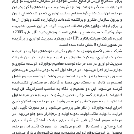
برای استخراج ارزش از منابع دانش موجود در سازمان، مدیریت نوآوری
امری اجتناب‌ناپذیر خواهد بود. چالش مدیریت سرمایه‌های فکری در این
مرحله، این است که چگونه منابع مختلف نوآوری که در شبکه‌های درون
و بیرون سازمان متفرق و پراکنده شده‌اند را یکپارچه کنند و بتوان آن‌ها
را برای ایجاد نوآوری‌های مختلف مدیریت کرد. در این مسیر، مدیریت
مؤثر و کارآمد سرمایه‌های رابطه‌ای اهمیت ویژه‌ای دارد (آل علی، 2003).
تجربه شرکت هیولت پاکارد (HP) که رویکرد مدیریت نوآوری را برگزیده
در تصویر شماره 8 نشان داده شده است.
شرکت نفتی اکسون‌موبیل به عنوان یکی از نمونه‌های موفق در عرضه
مدیریت نوآوری، رویکرد متفاوتی در این حوزه دارد. در این شرکت
مدیریت نوآوری در سه مرحله توسعه مفاهیم نوآورانه، توسعه فناوری و
تجاری‌سازی اجرا می‌شود. در مرحله اول که به نوعی بالاترین هزینه‌های
تحقیق و توسعه را نیز به خود اختصاص می‌دهد، دو تصمیم مهم شامل
تصمیم به کاوش و جست‌وجوی دقیق و گزینش فرصت‌های کشف‌شده
گرفته می‌شود. این دو تصمیم با نگاه به تناسب استراتژیک آن ایده
فناورانه با نیازهای کسب‌و‌کار تعدیل می‌شوند. درنتیجه در مرحله اول
ایده تولید و به صورت فنی تعریف می‌شود. در مرحله دوم امکان‌پذیری
اجرای ایده نوآورانه از نظر فنی بررسی می‌شود و در صورت تأیید، این
فرایند تا تولید ماکت اولیه، نمونه اولیه و نرم‌افزار دمو جلو می‌رود. در
مرحله سوم آمادگی فنی شرکت برای تولید، آمادگی شرکت برای
تجاری‌سازی و تست بازار انجام می‌شود. در صورت تأیید این مرحله،
محصول یا خدمت نوآورانه ایجاد‌شده به صورت انبوه وارد بازار می‌شود.