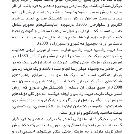
دیگران مشکل باشد، برای سازمان بی‌نظیر و منحصر به فرد باشد، از نظر
تجاری با ارزش محسوب شود و کم‌تعداد باشد و در ایجاد ارزش افزوده و
بهبود موقعیت سازمان به کار رود، شایستگی‌محوری ایجاد می‌شود
(کاردی و سلوارجان، 2006). درنتیجه، شایستگی‌های محوری شامل
دانشی هستند که سازمان در طول سال‌ها با سنجش و آموختن محیط
کسب‌و‌کار، از طریق مهارت‌ها و منابع و دارایی‌های عینی و غیرعینی خود به
دست می‌آورد (حمیدی‌زاده شهری و حسین‌زاده، 2008).
ت) مزیت رقابتی: مزیت رقابتی عبارت است از میزان فزونی جذابیت
پیشنهادهای شرکت در مقایسه با رقبا از نظر مشتریان (کیگان، 1380). در
تعریفی دیگر، مزیت رقابتی توانایی شرکت در ایجاد ارزشی است که در
حال حاضر بـه وسـیله دیگر رقبا انجام نشده باشد و یک مزیت رقابتی
پایدار هنگامی است که شرکت‌ها نتوانند از مزایای راهبردهای
شرکت‌های دیگر کپی‌برداری کنند (حمیدی‌زاده شهری و حسین‌زاده،
2008). از سوی دیگر، آن دسته از شایستگی‌های محوری که ارزش
استراتژیک دارند، مزیت رقابتی را ایجاد می‌کنند. به طور کلی مؤلفه‌های
مفهوم مزیت رقابتی شامل ارزش‌آفرینی، بازارگرایی، خشنودی مشتری،
شناخت توان بالقوه، حرکت‌دادن توان بالفعل، انگیزه‌سازی، مهارت‌سازی،
قیمت مناسب، پاسخگویی و نوآوری است.
به عبارت دیگر قابلیت‌ها وقتی که در یک ترکیب منحصر به فرد قرار
گیرند، اهمیت می‌یابند و شایستگی‌های محوری را ایجاد می‌کنند که ارزش
استراتژیک دارند و به مزیت رقابتی منتج می‌شوند (حمیدی‌زاده و