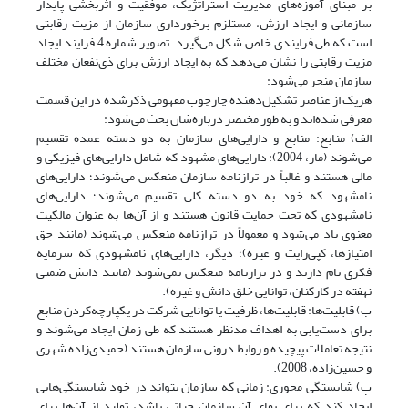
بر مبنای آموزه‌های مدیریت استراتژیک، موفقیت و اثربخشی پایدار
سازمانی و ایجاد ارزش، مستلزم برخورداری سازمان از مزیت رقابتی
است که طی فرایندی خاص شکل می‌گیرد. تصویر شماره 4 فرایند ایجاد
مزیت رقابتی را نشان می‌دهد که به ایجاد ارزش برای ذی‌نفعان مختلف
سازمان منجر می‌شود:
هریک از عناصر تشکیل‌دهنده چارچوب مفهومی ذکرشده در این قسمت
معرفی شده‌اند و به طور مختصر درباره‌شان بحث می‌شود:
الف) منابع: منابع و دارایی‌های سازمان به دو دسته عمده تقسیم
می‌شوند (مار، 2004): دارایی‌های مشهود که شامل دارایی‌های فیزیکی و
مالی هستند و غالباً در ترازنامه سازمان منعکس می‌شوند؛ دارایی‌های
نامشهود که خود به دو دسته کلی تقسیم می‌شوند؛ دارایی‌های
نامشهودی که تحت حمایت قانون هستند و از آن‌ها به عنوان مالکیت
معنوی یاد می‌شود و معمولاً در ترازنامه منعکس می‌شوند (مانند حق
امتیازها، کپی‌رایت و غیره)؛ دیگر، دارایی‌های نامشهودی که سرمایه
فکری نام دارند و در ترازنامه منعکس نمی‌شوند (مانند دانش ضمنی
نهفته در کارکنان، توانایی خلق دانش و غیره).
ب) قابلیت‌ها: قابلیت‌ها، ظرفیت یا توانایی شرکت در یکپارچه‌کردن منابع
برای دست‌یابی به اهداف مدنظر هستند که طی زمان ایجاد می‌شوند و
نتیجه تعاملات پیچیده و روابط درونی سازمان هستند (حمیدی‌زاده شهری
و حسین‌زاده، 2008).
پ) شایستگی محوری: زمانی که سازمان بتواند در خود شایستگی‌هایی
ایجاد کند که برای بقای آن سازمان حیاتی باشد، تقلید از آن‌ها برای