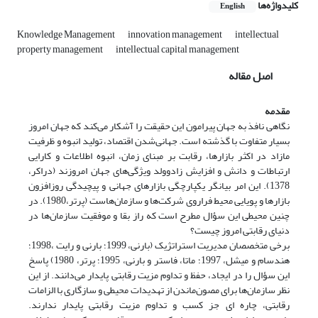
کلیدواژه‌ها
English
Knowledge Management
innovation management
intellectual
property management
intellectual capital management
اصل مقاله
مقدمه
نگاهی نافذ به جهان پیرامون این حقیقت را آشکار می‌کند که جهان امروز
بسیار متفاوت با گذشته است. جهانی‌شدن اقتصاد، تولید انبوه و ظرفیت
مازاد در اکثر بازارها، رقابت بر مبنای زمان، انبوه اطلاعات و کارایی
ارتباطات و دانش و افزایش زاد‌و‌ولد ویژگی‌های جهان امروزند (دراکر،
1378). این امر بیانگر یکپارچگی بازارهای جهانی و پیچیدگی روزافزون
بازارها و پویایی محیط فراروی شرکت‌ها و سازمان‌هاست (پرتر،1980). در
چنین محیطی این سؤال مطرح است که راز بقا و موفقیت سازمان‌ها در
دنیای رقابتی امروز چیست؟
برخی متخصصان مدیریت استراتژیک (بارنی، 1999؛ بارنی و رایت ،1998؛
هندسام و میشل، 1997؛ ماتا، فاستر و بارنی، 1995؛ پرتر، 1980) پاسخ
این سؤال را در ایجاد، حفظ و تداوم مزیت رقابتی پایدار می‌دانند. از این
نظر سازمان‌ها برای مصون‌ماندن از تهدیدات محیطی و سازگاری با الزامات
رقابتی، چاره ای جز کسب و تداوم مزیت رقابتی پایدار ندارند.