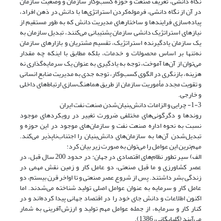
نگاه دانشی، تعریف صنعت و حوزه کسب‌و‌کار سازمان و وضعیت سازمان
در آن از نگاه دانشی، فرموله‌کردن استراتژی‌ها با دانش در ذهن افراد،
پیاده‌سازی فرایندها و ساختارهای مدیریت دانش که به طور مستقیم از
نیازهای استراتژیک دانشی سازمان پشتیبانی می‌کنند، تبدیل سازمان به
یک سازمان یادگیرنده استراتژیک، تقسیم مشتریان و بازارهای سازمان
نه‌تنها بر اساس محصولات و خدمات، بلکه مطابق با اینکه چه مقدار
می‌توان از آن‌ها آموخت، توجه به یادگیری به عنوان یک سرمایه‌گذاری نه
هزینه، بازنگری در الگوی کسب‌و‌کار، توجه جدی به مدیریت منابع انسانی
و تقویت مجدد مأموریت سازمان از طریق هماهنگ‌سازی ارتباط‌های داخلی
و خارجی.
1-3- چرایی و الزامات دانش‌بنیان‌شدن صنعت نفت ایران
روندها و دگرگونی‌های مختلفی ضرورت تغییر در رویکردهای موجود
نسبت به نحوه اداره صنعت نفت و سازمان‌های موجود در این حوزه و
تبدیل‌شدن آن‌ها به سازمان‌های دانش‌بنیان را اجتناب‌ناپذیر می‌کند.
مهم‌ترین این عوامل را می‌توان به صورت زیر بیان کرد:
الف) سیر تطور نظام‌های اقتصادی در جهان: در حدود 200 سال قبل، در
عصر کشاورزی و ما قبل صنعتی، دو عامل کار و زمین نقش مهمی در
زندگی بشر داشتند. پس از شروع عصر صنعتی و تا اواخر قرن بیستم، دو
عامل کار و سرمایه به عنوان عوامل اصلی تولید شناخته می‌شدند. اما
اکنون اطلاعات و دانش جای خود را در اقتصاد جهانی پیدا کرده‌اند و در
کنار کار و سرمایه، از جمله عوامل مهم تولید و ارزش‌آفرینی به شمار
می‌آیند (گلپایگانی، 1386).