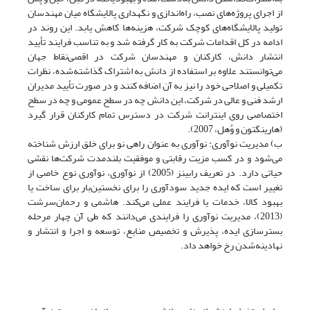
از اجرای پروژه‌های نصب، راه‌اندازی و نگهداری پالایشگاه میان مهندسان
تولید پالایشگاه‌های کوچک شرکت، هزینه‌ها کاهش یابد. این روند در
ادامه در کل اقدامات شرکت به کار گرفته شد و به تناسب فرایند تأیید
انتشار دانش، کارکنان و مهندسان شرکت در اقصی‌نقاط جهان
می‌توانستند علاوه بر استفاده از دانش به اشتراک گذاشته‌شده، نظرات
تکمیلی و اصلاحی خود را نیز به آن اضافه کنند و در صورت تأیید مدیران
ارشد فنی و عالی در شرکت، این دانش چه در سطح عمومی و چه در سطح
اختصاصی روی اینترانت شرکت در دسترس تمام کارکنان قرار گیرد
(هارینگتون و وُهل، 2007).
ب) مدیریت نوآوری: نوآوری به عنوان راهی نو برای خلق ارزش شناخته
می‌شود و در کسب مزیت رقابتی و موفقیت بلندمدت شرکت‌ها نقشی
حیاتی دارد. در تعریف رابینز (2005) از نوآوری، نوآوری نوع خاصی از
تغییر است که ایده جدید سودآوری را برای نخستین‌بار برای ساخت یا
بهبود کالا، خدمات یا فرایند عملی می‌کند. هاشمی و رحمان‌سرشت
(2013)، مدیریت نوآوری را فرایندی می‌دانند که طی آن چهار مرحله
بسترسازی ایده، پذیرش و تخصیص منابع، توسعه و اجرا و انتشار و
نهادینه‌شدن رخ خواهد داد.