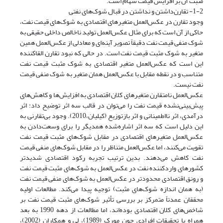
مثبت آن بر افزایش قیمت سهام است.
1-2- تقارن‌داشتن و نداشتن در قبال شوک‌های نفتی
وجود تقارن در عکس‌العمل متغیرهای اقتصادی به شوک‌های قیمت نفت،
حاکی از آن است که برای مثال عکس‌العمل تولید ناخالص داخلی حقیقی به
شوک منفی قیمت نفت دقیقاً تصویر آینه‌ای و معادلی از عکس‌العمل همین
متغیر به شوک مثبت قیمت نفت است. در حالی که نبود تقارن القا‌کننده
این است که عکس‌العمل متغیر اقتصادی به شوک مثبت قیمت نفت
متناسب و در نقطه مقابل با عکس‌العمل همان متغیر به شوک منفی قیمت
نفت نیست.
عکس‌العمل نامتقارن متغیرهای کلان اقتصادی به افزایش‌ها و کاهش‌های
پیش‌بینی‌نشده قیمت نفت را می‌توان در قالب سه اثر توضیح داد: اثر
درآمدی، اثر نااطمینانی و اثر بازتوزیع (کیلیان،2010). وجود بی‌تقارنی به
این دلیل است که سه اثر اشاره‌شده همدیگر را برای وسعت‌دادن به
عکس‌العمل متغیرهای اقتصادی در مقابل شوک‌های مثبت قیمت نفت
تقویت می‌کنند، اما عکس‌العمل متناظر را در مقابل شوک‌های منفی قیمت
نفت کاهش می‌دهند. بدین ترتیب تجربه رکود اقتصادی شدیدتر
کشورهای واردکننده نفت در عکس‌العمل به شوک‌های مثبت قیمت نفت
و رونق اقتصادی محدودتر در عکس‌العمل به شوک‌های منفی قیمت نفت
(به همان اندازه شوک‌های مثبت) توجیه پیدا می‌کند. مطالعات اولیه
محققان عمدتاً متمرکز بر بررسی تأثیر شوک‌های مثبت قیمت نفت بر
شاخص‌های کلان اقتصادی بوده‌اند، اما مطالعات از دهه 1990 به بعد
همراه با تحقیقات افرادی چون مورک (1989)، لی و همکاران (2002)،