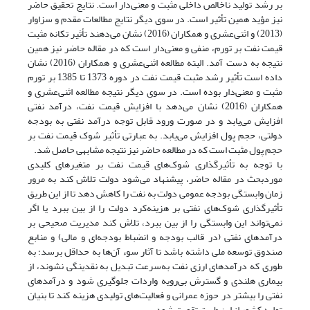
بر رشد تولید ناخالص داخلی مثبت و معنی‌دار است. نتایج تحقیق حاضر
نیز مؤید همین تأثیر است. در سوی دیگر نتایج مطالعات مقدم و سزاوار
(2013) و اثنی‌عشری و همکاران (2016) نشان می‌دهند تأثیر تکانه مثبت
قیمت نفت بر تورم، منفی و معنی‌دار است که در مقاله حاضر نیز همین
نتیجه به دست آمد. البته مطالعه اثنی‌عشری و همکاران (2016) نشان
داده است تأثیر رشد مثبت قیمت نفت در دوره 1373 تا 1385 بر تورم
مثبت و معنی‌دار بوده است. در سوی دیگر نتیجه مطالعه اثنی‌عشری و
همکاران (2016) نشان می‌دهد با افزایش قیمت نفت، درآمد نفتی
افزایش می‌یابد و در صورت ورود قابل توجه درآمد نفتی به بودجه
دولتی، حجم پول افزایش می‌یابد. به عبارتی تأثیر شوک قیمت نفت بر
حجم پول مثبت است که در مطالعه حاضر نیز نتیجه مشابهی حاصل شد.
با توجه به تأثیرگذاری شوک‌های قیمت نفت بر متغیرهای کلیدی
مورد‌بحث در مقاله حاضر، پیشنهاد می‌شود دولت تلاش کند به مرور
زمان وابستگی بودجه عمومی دولت به نفت را کاهش دهد تا از این طریق
تأثیرگذاری شوک‌های نفتی بر هزینه‌کرد دولت را از بین ببرد یا اگر
نمی‌تواند این وابستگی را از بین ببرد، تلاش کند مدیریت صحیحی بر
درآمدهای نفتی (در قالب بودجه و انضباط بودجه‌ای و مالی) و منابع
صندوق توسعه ملی داشته باشد تا آثار سوء آن‌ها به حداقل برسد؛ به
طوری که درآمدهای ارزی نفت به‌سرعت تبدیل به نقدینگی نشوند، از
بیماری هلندی و گسترش بی‌رویه واردات جلوگیری شود و درآمدهای
نفتی را بیشتر در حوزه عمرانی و فعالیت‌های تولیدی هزینه کند تا بنیان
تولید کشور از این طریق تقویت شود.