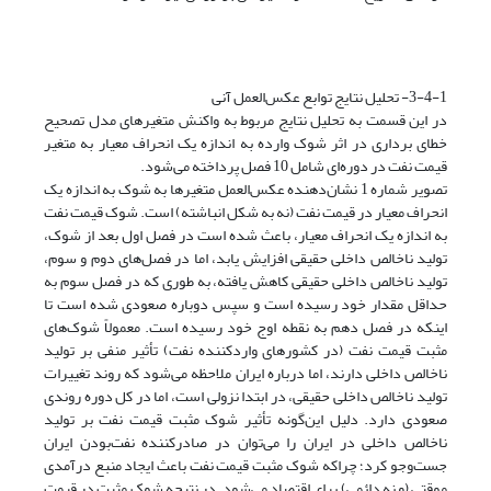
3-4-1- تحلیل نتایج توابع عکس‌العمل آنی
در این قسمت به تحلیل نتایج مربوط به واکنش متغیرهای مدل تصحیح
خطای برداری در اثر شوک وارده به اندازه یک انحراف معیار به متغیر
قیمت نفت در دوره‌ای شامل 10 فصل پرداخته می‌شود.
تصویر شماره 1 نشان‌دهنده عکس‌العمل متغیرها به شوک به اندازه یک
انحراف معیار در قیمت نفت (نه به شکل انباشته) است. شوک قیمت نفت
به اندازه یک انحراف معیار، باعث شده است در فصل اول بعد از شوک،
تولید ناخالص داخلی حقیقی افزایش یابد، اما در فصل‌های دوم و سوم،
تولید ناخالص داخلی حقیقی کاهش یافته، به طوری که در فصل سوم به
حداقل مقدار خود رسیده است و سپس دوباره صعودی شده است تا
اینکه در فصل دهم به نقطه اوج خود رسیده است. معمولاً شوک‌های
مثبت قیمت نفت (در کشورهای واردکننده نفت) تأثیر منفی بر تولید
ناخالص داخلی دارند، اما درباره ایران ملاحظه می‌شود که روند تغییرات
تولید ناخالص داخلی حقیقی، در ابتدا نزولی است، اما در کل دوره روندی
صعودی دارد. دلیل این‌گونه تأثیر شوک مثبت قیمت نفت بر تولید
ناخالص داخلی در ایران را می‌توان در صادرکننده نفت‌بودن ایران
جست‌وجو کرد؛ چراکه شوک مثبت قیمت نفت باعث ایجاد منبع درآمدی
موقتی (و نه دائمی) برای اقتصاد می‌شود. در نتیجه شوک مثبت در قیمت