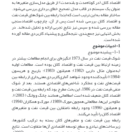
اقتصاد کلان (در کوتاه‌مدت و بلندمدت) از طریق مدل‌سازی متغیرها به
عنوان یک سیستم در قالب مدل تصحیح خطای برداری بررسی می‌شود.
ساختار مقاله به این ترتیب است که ابتدا رابطه بین شوک‌های قیمت نفت
و اقتصاد کلان بررسی شده است.پس از آن، چارچوب اقتصادسنجی
مقاله بررسی شده و سپس نیز نتایج تجربی ارائه و تحلیل شده‌اند. در
بخش انتهایی نیز جمع‌بندی، نتیجه‌گیری و پیشنهاد کاربردی مقاله آورده
شده است.
1- ادبیات موضوع
1-1- پیشینه موضوع
شوک قیمت نفت در سال 1973 انگیزه‌ای برای انجام مطالعات بیشتر در
زمینه ارتباط بین قیمت نفت و اقتصاد کلان بوده است. مطالعات اولیه
(به‌عنوان مثال داربی (1982)؛ همیلتون (1983)؛ باربیج و هریسون
(1984)) تأییدکننده وجود شواهد آماری‌کاربردی معنی‌داری از رابطه بین
قیمت‌های نفت و عملکرد شاخص‌های اقتصادی هستند. بعد از شوک
منفی قیمت نفت در 1986، این بحث مطرح بود که رابطه بین قیمت نفت و
اقتصاد کلان ضعیف شده است (مطالعاتی همانند چانگ و وانگ ( 2003)).
علاوه بر این‌ها، مطالعاتی همچون مورک (1989)، مورک و همکاران (1994)
و همیلتون (1996) وجود رابطه نامتقارن بین قیمت نفت و متغیرهای
اقتصاد کلان را تأیید می‌کنند.
رابطه بین قیمت نفت و متغیرهای کلان بسته به ترکیب کشورها،
زیرساخت‌های نهادی و سطح توسعه اقتصادی آن‌ها متفاوت است. نتایج