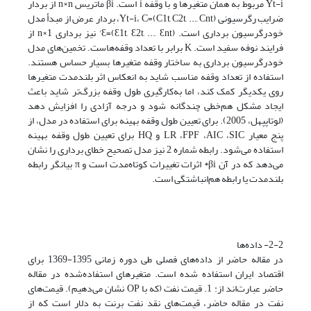
Yt-i مربوط به همان متغیرها و با وقفه i است. βi ماتریس n×n از بردار
ضرایب رگرسیونی Yt-i، C=(C1t, C2t, ..., Cnt)، بردار عرض از مبدأ مدل
خودرگرسیون برداری است. Ɛ=(Ɛ1t, Ɛ2t, ..., Ɛnt)' نیز برداری n×1 از
فرایند نوفه سفید است. K برابر با تعداد وقفه‌هاست. تخمین‌های مدل
خودرگرسیون برداری به ساختار وقفه متغیرها بسیار حساس هستند.
استفاده از تعداد وقفه مناسب شاید به انعکاس اثر بلندمدت متغیرها
روی یکدیگر کمک کند، اما به‌کارگیری طول وقفه بزرگ‌تر شاید باعث
ایجاد مشکل هم‌خطی چندگانه شود و درجه آزادی را افزایش دهد
(لوتاپپهل، 2005). برای تعیین طول وقفه بهینه برای استفاده در مدل، از
پنج معیار LR ،FPF ،AIC ،SIC و HQ برای تعیین طول وقفه بهینه
استفاده می‌شود. رابطه شماره 2 نیز مدل تصحیح خطای برداری را نشان
می‌دهد که در آن βi* اثرات تغییرات کوتاه‌مدت است و π بیانگر رابطه
بلندمدت یا رابطه هم‌انباشتگی است.
2-2- داده‌ها
در مقاله حاضر از داده‌های فصلی طی دوره زمانی 1395-1369 برای
اقتصاد ایران استفاده شده است. متغیرهای استفاده‌شده در مقاله
حاضر عبارت‌ا‌ند از: 1. قیمت نفت (که با OP‌ نشان می‌دهیم). قیمت‌های
نفت در مقاله حاضر، قیمت‌های نقد نفت برنت به دلار است که از