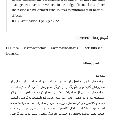
management over oil revenues (in the budget, financial discipline)
and national development fund sources to minimize their harmful
effects.
JEL Classification: Q40, Q43, C22
کلیدواژه‌ها
English
Oil Price
Macroeconomic
asymmetric effects
Short Run and
Long Run
اصل مقاله
مقدمه
درآمدهای ارزی حاصل از صادرات نفت در اقتصاد ایران، یکی از
متغیرهای کلیدی و تأثیرگذار بر دیگر متغیرهای کلان اقتصادی است.
درآمدهای حاصل از صادرات نفت بر مقدار تولید ناخالص داخلی اثر
مستقیم دارد به همین دلیل در سال‌هایی که اقتصاد با کاهش قیمت
نفت (و کاهش در درآمدهای ارزی حاصل از صادرات نفت) مواجه شده
است، تولید ناخالص داخلی کاهش یافته و در سال‌های افزایش قیمت
جهانی نفت، تولید ناخالص داخلی نیز افزایش یافته است. با درنظر‌گرفتن