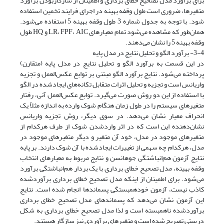
برای برآورد مدل تصحیح خطای برداری و اطمینان از سازگاربودن برآورد
متغیرها، ضروری است طول وقفه بهینه در اجرای فرایند تخمین استفاده
شود. با توجه به جدول شماره 3 طول وقفه بهینه 5 استفاده می‌شود.
همان‌طور که مشاهده می‌شود تمام معیارهای LR، FPF، AIC و HQ طول
وقفه بهینه 5 را نشان می‌دهند.
3-4- برآورد الگو و تحلیل نتایج در مدل پایه
در این قسمت به برآورد الگو و تحلیل نتایج در مدل پایه (متقارن)
پرداخته می‌شود. نتایج برآورد الگو مبتنی بر توابع عکس‌العمل و تجزیه
واریانس است و تجزیه و تحلیل اثرات متقابل تکانه‌های ایجاد‌شده در الگو
با استفاده از این دو روش صورت می‌گیرد. توابع عکس‌العمل آنی، رفتار
متغیرهای سیستم را در طول زمان هنگام شوک وارده به اندازه مثلاً یک
انحراف معیار نشان می‌دهد. در سوی دیگر، روش تجزیه واریانس
نشان‌دهنده این است که در اثر وارد‌شدن شوک از طرف هرکدام از
متغیرهای موجود در مدل، خود آن متغیر و دیگر متغیرهای موجود در
مدل، هرکدام چه سهمی از تغییرات ایجاد‌شده با آن شوک دارند. بر پایه
نتایج آزمون هم‌انباشتگی جوهانسن و نتایج مربوط به معیارهای انتخاب
وقفه بهینه، مدل تصحیح خطای برداری با یک بردار هم‌انباشتگی برآورد
می‌شود. برای اطمینان از اینکه مدل تصحیح خطای برداری برآورد‌شده
کاذب نیست، آزمون خود‌همبستگی پسماندها انجام شده است. نتایج
این آزمون نشان می‌دهد که پسماندهای مدل تصحیح خطای برداری
برآورد‌شده ناهمبسته است و لذا مدل تصحیح خطای برداری به شکل
درستی تصریح شده است و متغیرهای برآوردی نیز سازگار هستند.