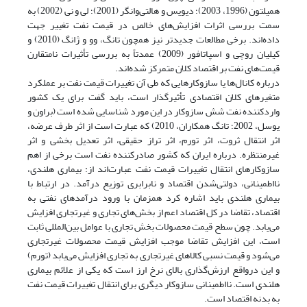
همیلتون (1996، 2003)؛ دیویس و هالتی‌وانگر (2001)؛ لی و نی (2002) به
سمت بررسی اثرات افزایش‌های خالص در قیمت نفت تغییر جهت
داده‌اند. برخی مطالعات جدیدتر نیز همچون تانگ، وو و ژانگ (2010) و
کیلیان روچی و اسپاتافور (2009) عمدتاً به بررسی تأثیرات نامتقارن
قیمت‌های نفت بر اقتصاد کلان متمرکز شده‌اند.
درباره کانال‌ها یا سازوکارهایی که طی آن تغییرات قیمت نفت بر عملکرد
متغیرهای کلان اقتصادی تأثیرگذار است، باید گفت برای یک کشور
واردکننده نفت شش سازوکار در این مورد شناسایی شده است (براون و
یوسل، 2002؛ تانگ همکاران، 2010) که عبارت است از اثر طرف عرضه،
اثر انتقال ثروت، اثر تورم، اثر تراز حقیقی، اثر تعدیل بخشی و اثر
غیرمنتظره. درباره ایران که کشور صادرکننده نفت است برخی از اهم
سازوکارهای انتقال تغییرات قیمت نفت عبارت‌اند از: بیماری هلندی،
نااطمینانی، دولتی‌شدن اقتصاد و نابرابری توزیع درآمد. در ارتباط با
بیماری هلندی باید اشاره کرد همزمان با ورود درآمدهای نفتی به
اقتصاد، تقاضا در کل اقتصاد اعم از بخش‌های تجاری و غیرتجاری افزایش
می‌یابد. چون سطح قیمت محصولات بخش تجاری با عوامل بین‌المللی ثابت
است، این افزایش تقاضا موجب افزایش قیمت محصولات غیرتجاری
می‌شود و قیمت نسبی کالاهای غیرتجاری به تجاری افزایش می‌یابد (تورم)
و این درواقع ارزش‌گذاری بالای نرخ ارز است که یکی از علائم بیماری
هلندی است. نااطمینانی سازوکار دیگری برای انتقال تغییرات قیمت نفت
به بدنه اقتصاد است.