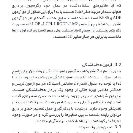
که آیا متغیرهای استفاده‌شده در مدل خود رگرسیون برداری
هم‌انباشته از مرتبه صفر (مانا) هستند یا نه؟ برای این منظور از دو آزمون
ADF‌ و KPSS‌ استفاده شده است. نتایج به‌دست‌آمده از هر دو آزمون
نشان می‌دهد هر چهار متغیر LCPI، LRGDP، LM2 و LOP که به صورت
لگاریتمی هستند در سطح نامانا هستند، ولی دیفرانسیل مرتبه اول آن‌ها
ماناست. بنابراین هر چهار متغیر (1)I هستند.
3-2- آزمون هم‌انباشتگی
جدول شماره 2 نشان‌دهنده آزمون هم‌انباشتگی جوهانسن برای پاسخ
به این سؤال است که آیا بردار هم‌انباشتگی بین متغیرها وجود دارد یا
نه؟ با توجه به جدول شماره 2 مشخص است که هر دو آزمون تریس و
حداکثر مقادیر ویژه حاکی از وجود یک بردار هم‌انباشتگی هستند.
بنابراین شواهدی مبنی بر وجود رابطه بلندمدت بین متغیرهای قیمت‌
نفت، تولید ناخالص داخلی حقیقی، شاخص قیمت مصرف‌کننده و حجم
نقدینگی وجود دارد. درنتیجه با به‌کارگیری مدل تصحیح خطای برداری
می‌توان رابطه بلندمدت بین متغیرها را بررسی کرد و در صورت وجود
انحراف در کوتاه‌مدت، رابطه بلندمدت را به آن ارتباط داد.
3-3- تعیین طول وقفه بهینه