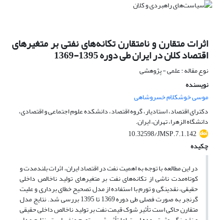
اثرات متقارن و نامتقارن تکانه‌های نفتی بر متغیرهای
اقتصاد کلان در ایران طی دوره 1395-1369
نوع مقاله : علمی - پژوهشی
نویسنده
موسی خوشکلام خسروشاهی
دکترای اقتصاد، استادیار، گروه اقتصاد، دانشکده علوم اجتماعی و اقتصادی،
دانشگاه الزهرا، تهران، ایران.
10.32598/JMSP.7.1.142
چکیده
در این مطالعه با توجه به اهمیت نفت در اقتصاد ایران، اثرات بلندمدت و
کوتاه‌مدت ناشی از تکانه‌های نفت بر متغیرهای تولید ناخالص داخلی
حقیقی، نقدینگی و تورم با استفاده از مدل تصحیح خطای برداری و علیت
گرنجر به صورت فصلی طی دوره 1369 تا 1395 بررسی شد. نتایج مدل
متقارن حاکی است تأثیر شوک قیمت نفت بر تولید ناخالص داخلی حقیقی
و نقدینگی مثبت بوده است اما تأثیرش بر تورم منفی است. نتایج مدل