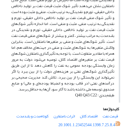
نامتقارن نشان می‌دهند تأثیر شوک مثبت قیمت نفت بر تولید ناخالص
داخلی حقیقی، تورم و نقدینگی به ترتیب مثبت، منفی و مثبت بوده است
و تأثیر شوک منفی قیمت نفت بر تولید ناخالص داخلی حقیقی، تورم و
نقدینگی به ترتیب منفی، مثبت و منفی است. اما اندازه تأثیر شوک‌های
مثبت قیمت نفت بر تولید ناخالص داخلی حقیقی، تورم و نقدینگی در
بلندمدت به مراتب بیشتر، کمتر و بیشتر از شوک‌های منفی قیمت نفت
است. تأثیر شوک‌های مثبت و منفی بر متغیرها نامتقارن است. بنابراین
واکنش متغیرها به شوک‌های مثبت و منفی در جهت‌های مخالف هم، اما
همراه با مقادیر متفاوت است. با توجه به تأثیرگذاری نامتقارن شوک‌های
قیمت نفت بر متغیرهای اقتصاد کلان، توصیه می‌شود دولت به مرور
زمان وابستگی بودجه عمومی به نفت را کاهش دهد تا از این طریق
تأثیرگذاری شوک‌های نفتی بر هزینه‌های دولت را از بین ببرد یا اگر
نمی‌تواند این وابستگی را از بین ببرد، تلاش کند مدیریت صحیحی بر
درآمدهای نفتی (در قالب بودجه و انضباط بودجه‌ای و مالی) و منابع
صندوق توسعه ملی داشته باشد تا آثار سوء آن‌ها به حداقل برسد.
طبقه‌بندی : Q40, Q43, C22
کلیدواژه‌ها
قیمت نفت
اقتصاد کلان
اثرات نامتقارن
کوتاه‌مدت و بلندمدت
20.1001.1.23452544.1398.7.25.8.4