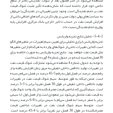
مشاهده می‌شود در اکثر فصول بعد از شوک، نقدینگی بالاتر از سطح
دائمی خود قرار داشته است که نشان‌دهنده تأثیر مثبت شوک قیمت
نفت بر حجم نقدینگی است. وجود چنین تغییراتی در نقدینگی را می‌توان
به سیاست‌های پولی دولت مبنی بر وارد‌کردن درآمدهای اضافی ناشی از
افزایش قیمت نفت در حساب ذخایر خارجی بانک مرکزی، افزایش پایه
پولی و حجم نقدینگی نسبت داد.
3-4-2- تحلیل نتایج تجزیه واریانس
تجزیه واریانس ابزاری تحلیلی برای تعیین سهم تغییرات در متغیرهای الگو
است که این تغییرات ناشی از شوک‌های وارده به هرکدام از این متغیرها
مثل قیمت نفت خواهد بود. نتایج تجزیه واریانس به صورت خلاصه برای
30 فصل محاسبه شده و در جدول شماره 4 آورده شده است.
با توجه به جدول شماره 4 مشاهده می‌شود مشارکت شوک قیمت نفت
در تغییرات تولید ناخالص داخلی حقیقی به مرور زمان افزایش یافته و از
رقم صفر درصد در فصل اول به رقم 45/5 درصد در فصل سی‌ام رسیده
است. ضمن اینکه به طور متوسط، سهم شوک قیمت نفت در تغییرات
تولید ناخالص داخلی حقیقی در طول 30 فصل تقریباً برابر با 3/3 درصد
است. سهم تأثیری که شاخص قیمت مصرف‌کننده از یک واحد شوک وارد
به قیمت نفت متحمل می‌شود نیز صعودی است و از فصل اول (با سهمی
برابر با صفر درصد) به فصل سی‌ام با سهمی برابر با 6/8 درصد رسیده
است. متوسط سهم شوک قیمت نفت در تغییرات شاخص قیمت
مصرف‌کننده در طول 30 فصل نیز تقریباً برابر با 43/4 درصد است.