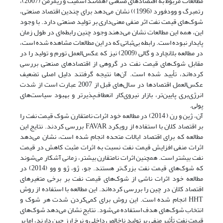
مطالعات مربوط به اقتصادهای صنعتی (همانند اشمیت و زیمرمن (2007)،
رتمبرگ و وودفورد (1996)) نشان می‌دهد برای چندین اقتصاد صنعتی،
شوک‌های قیمت نفت اثر منفی معنی‌داری بر تولید صنعتی دارد. با وجود
این، همه این مطالعات نشان می‌دهند وجود چنین رابطه‌ای در طول زمان
پایدار نبوده است. رابطه بی‌ثباتی که در این مطالعات مشاهده شده است،
در مطالعه بلانچارد و گالی (2009) نیز که عکس‌العمل تورم و تولید را در
مقابل شوک‌های قیمت نفت در گروهی از اقتصادهای صنعتی بررسی
کرده‌اند، تأیید شده است. آن‌ها نتیجه گرفتند دلیل اصلی تضعیف
عکس‌العمل اقتصادها در سال‌های قبل از 2007 عبارت است از شدت
انرژی‌بری پایین‌تر، بازار نیروی‌کار انعطاف‌پذیرتر و بهبود سیاست‌های
پولی.
آن، ژین و رن ( 2014) در مطالعه خود اثرات نامتقارن شوک قیمت نفت را
بر اقتصاد کلان با استفاده از رویکرد FAVAR‌ بررسی کردند. نتایج این
مطالعه که برای اقتصاد ایالات متحده انجام شده است، نشان می‌دهد
اثرات منفی افزایش قیمت نفت نسبت به اثرات مثبت کاهش در قیمت
نفت بیشتر است. همچنین اثرات نامتقارن بیشتر، زمانی آشکار می‌شوند
که شوک‌های قیمت نفت بزرگ‌تر هستند. جو، ژو، ژو و وو (2014) در
مطالعه خود اثرات ناشی از شوک‌های قیمت نفت بر برخی متغیرهای
اقتصاد کلان در چین را بررسی کرده‌اند. این مطالعه با استفاده از روش
HHT‌ انجام شده است. این روش برای کمی‌کردن شدت هر شوک و
انتخاب شوک‌های هدف استفاده می‌شود. نتایج نشان می‌دهد شوک‌های
قیمت نفت تأثیر منفی بر تولید ناخالص داخلی و نرخ ارز چین دارند، اما بر