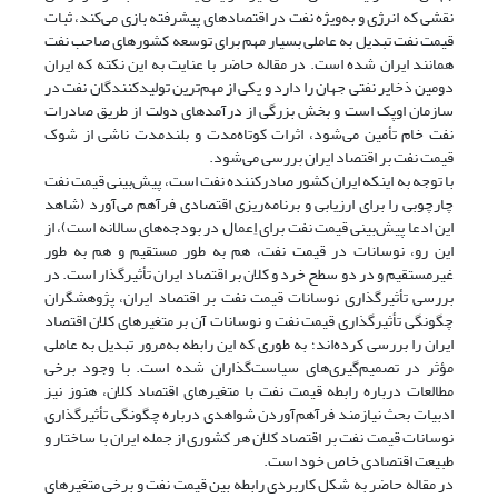
نقشی که انرژی و به‌ویژه نفت در اقتصادهای پیشرفته بازی می‌کند، ثبات
قیمت نفت تبدیل به عاملی بسیار مهم برای توسعه کشورهای صاحب نفت
همانند ایران شده است. در مقاله حاضر با عنایت به این نکته که ایران
دومین ذخایر نفتی جهان را دارد و یکی از مهم‌ترین تولیدکنندگان نفت در
سازمان اوپک است و بخش بزرگی از درآمدهای دولت از طریق صادرات
نفت خام تأمین می‌شود، اثرات کوتاه‌مدت و بلندمدت ناشی از شوک
قیمت نفت بر اقتصاد ایران بررسی می‌شود.
با توجه به اینکه ایران کشور صادرکننده نفت است، پیش‌بینی قیمت نفت
چارچوبی را برای ارزیابی و برنامه‌ریزی اقتصادی فرآهم می‌آورد (شاهد
این ادعا پیش‌بینی قیمت نفت برای اِعمال در بودجه‌های سالانه است)، از
این رو، نوسانات در قیمت نفت، هم به طور مستقیم و هم به طور
غیرمستقیم و در دو سطح خرد و کلان بر اقتصاد ایران تأثیرگذار است. در
بررسی تأثیرگذاری نوسانات قیمت نفت بر اقتصاد ایران، پژوهشگران
چگونگی تأثیرگذاری قیمت نفت و نوسانات آن بر متغیرهای کلان اقتصاد
ایران را بررسی کرده‌اند؛ به طوری که این رابطه به‌مرور تبدیل به عاملی
مؤثر در تصمیم‌گیری‌های سیاست‌گذاران شده است. با وجود برخی
مطالعات درباره رابطه قیمت نفت با متغیرهای اقتصاد کلان، هنوز نیز
ادبیات بحث نیازمند فرآهم‌آوردن شواهدی درباره چگونگی تأثیرگذاری
نوسانات قیمت نفت بر اقتصاد کلان هر کشوری از جمله ایران با ساختار و
طبیعت اقتصادی خاص خود است.
در مقاله حاضر به شکل کاربردی رابطه بین قیمت نفت و برخی متغیرهای