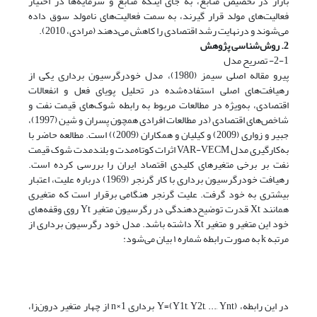
بازار در تخصیص منابع، به جای اینکه منابع و سرمایه‌ها در اختیار
فعالیت‌های مولد قرار گیرند، به سمت فعالیت‌های نامولد سوق داده
می‌شوند و درنهایت رشد اقتصادی را کاهش می‌دهند (مرادی، 2010).
2. روش‌شناسی پژوهش
2-1- تصریح مدل
پیرو مقاله اصلی سیمز (1980)، مدل خودرگرسیون برداری یکی از
رهیافت‌های اصلی استفاده‌شده در تحلیل پویای فعل و انفعالات
اقتصادی، به‌ویژه در مطالعات مربوط به رابطه شوک‌های قیمت نفت و
شاخص‌های اقتصادی (در مطالعات افرادی همچون پسران و شین (1997)،
جبیر و زواری (2009) و کیلیان و همکاران (2009)) است. مطالعه حاضر با
به‌کارگیری مدل VAR-VECM اثرات کوتاه‌مدت و بلندمدت شوک قیمت
نفت بر برخی متغیر‌های کلیدی اقتصاد ایران را بررسی کرده است.
رهیافت خودرگرسیون برداری با کار گرنجر (1969) درباره علیت، اعتبار
بیشتری به خود گرفت. علیت گرنجر هنگامی برقرار است که متغیری
همانند Xt قدرت توضیح‌دهندگی در رگرسیون متغیر Yt روی وقفه‌های
خود این متغیر و متغیر Xt داشته باشد. مدل خود رگرسیون برداری از
مرتبه k به صورت رابطه شماره ۱ بیان می‌شود:
در این رابطه، Y=(Y1t, Y2t, ..., Ynt) برداری n×1 از چهار متغیر درون‌زا،