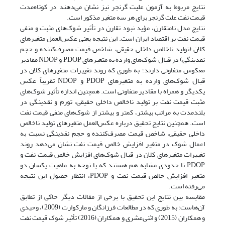
نتایج مربوط به آزمون علیت گرنجر نیز نشان می‌دهند در کوتاه‌مدت
قیمت نفت علت گرنجر برای هر سه متغیر مذکور است.
نتایج مدل نامتقارن، مؤید نبود تقارن در تأثیر شوک‌های مثبت و منفی
قیمت‌ نفت بر اقتصاد ایران است. این نتیجه یعنی عکس‌العمل متغیرهای
کلان (تولید ناخالص داخلی حقیقی، شاخص قیمت مصرف‌کننده و حجم
نقدینگی) در قبال شوک‌های وارده به متغیرهای PDOP و NDOP مقادیر
معکوس متفاوتی دارند؛ به طوری که روند تغییرات متغیرهای کلان در
قبال شوک‌های وارده به متغیرهای PDOP و NDOP تقریباً عکس
یکدیگر و همراه با مقادیر متفاوتی است. همچنین اندازه تأثیر شوک‌های
مثبت قیمت نفت بر تولید ناخالص داخلی حقیقی، تورم و نقدینگی در
بلندمدت به مراتب بیشتر، کمتر و بیشتر از شوک‌های منفی قیمت نفت
است. همچنین نتایج تحقیق درباره عکس‌العمل متغیرهای تولید ناخالص
داخلی حقیقی، شاخص قیمت مصرف‌کننده و حجم نقدینگی نسبت به
اعمال شوک در متغیر افزایش خالص قیمت نفت نشان می‌دهد روند
تغییرات متغیرهای کلان در قبال شوک‌های افزایش خالص قیمت نفت و
PDOP تا حدودی مشابه هم هستند که با توجه به ماهیت یکسان دو
متغیر افزایش خالص قیمت نفت و PDOP، انتظار حصول این نتیجه
می‌رفته است.
مقایسه بین نتایج این تحقیق با برخی از مقالات دیگر حاکی از تطابق
آن‌هاست؛ به طوری که در مطالعات فرزانگان و مارکوارت (2009)، وحیدی
و همکاران (2015) و اثنی‌عشری و همکاران (2016) تأثیر شوک قیمت نفت