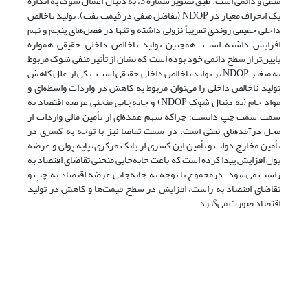
منفی و دائمی است. طبق تصویر شماره 3، به دنبال اعمال شوک به اندازه
یک انحراف معیار در NDOP (تفاضل منفی در قیمت نفت)، تولید ناخالص
داخلی حقیقی روندی تقریباً نزولی داشته و تنها در فصل‌های پنجم و نهم
افزایش داشته است. همچنین تولید ناخالص داخلی حقیقی همواره
پایین‌تر از سطح دائمی خود بوده است که نشان از تأثیر منفی شوک مربوط
به متغیر NDOP بر تولید ناخالص داخلی حقیقی است. یکی از علل کاهش
تولید ناخالص داخلی را می‌توان مربوط به کاهش در واردات واسطه‌ای و
مواد خام (به دنبال شوک NDOP) و جابه‌جایی منحنی عرضه اقتصاد به
سمت سمت چپ دانست؛ چراکه سهم عمده‌ای از تأمین مالی واردات از
محل درآمدهای نفتی است. در سمت تقاضا نیز با توجه به کسری در
تأمین مخارج دولت و تأمین این کسری از بانک مرکزی، پایه پولی و عرضه
پول افزایش پیدا کرده است که باعث جابه‌جایی منحنی تقاضای اقتصاد به
راست می‌شود. درمجموع با توجه به جابه‌جایی عرضه اقتصاد به چپ و
تقاضای اقتصاد به راست، افزایش در سطح قیمت‌ها و کاهش در تولید
اقتصاد صورت می‌گیرد. ‍