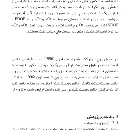
داده است، عکس‌العمل نامتقارن به تغییرات قیمت نفت با افزایش و
کاهش صورت‌گرفته در قیمت نفت و در قالب دو متغیر جداگانه مد‌نظر
قرار می‌گیرد. تبدیل نوع اول به صورت روابط شماره 3 و 4 تعریف
می‌شود. در این روابط، داده‌های مربوط به Ot+ و Ot- را با PDOP‌ و
NDOP‌ نشان می‌دهیم. Ot نرخ تغییرات در قیمت جهانی نفت، Ot+ و Ot-
نیز نرخ تغییرات مثبت و منفی در قیمت‌های جهانی نفت هستند.
در تبدیل نوع دوم که پیشنهاد همیلتون (1996) است افزایش خالص
قیمت نفت در طول سال مد‌نظر قرار می‌گیرد. روش مذکور با توجه به
داده‌های فصلی، قیمت نفت در هر فصل را با حداکثر قیمت نفت در چهار
فصل قبل از آن مقایسه می‌کند. به پیروی از همیلتون (1996) افزایش
خالص قیمت نفت و کاهش خالص قیمت نفت را داریم. در مقاله حاضر تنها
اثرات افزایش خالص قیمت نفت بررسی شده است (رابطه شماره ۵ و ۶).
3- یافته‌های پژوهش
3-1- آزمون ریشه واحد
جدول شماره 1 نشان‌دهنده آزمون ریشه واحد برای اثبات این نکته است