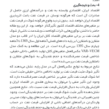
4- بحث و نتیجه‌گیری
اقتصاد ایران، اقتصادی وابسته به نفت و درآمدهای ارزی حاصل از
صادرات آن است که هرگونه نوسان در قیمت نفت باعث اثرپذیری
اقتصاد ایران خواهد شد. بدون تردید وقوع هرگونه شوک در قیمت نفت
بر متغیرهای مختلف اقتصاد کشور تأثیرگذار خواهد بود. از این رو مقاله
حاضر با داشتن نوآوری‌هایی، اثرات کوتاه‌مدت و بلندمدت ناشی از شوک
قیمت نفت بر برخی متغیرهای اقتصاد کلان ایران را (در قالب دو مدل
متقارن و نامتقارن) بر پایه داده‌های فصلی 3ماهه اول سال 1369 تا 3ماهه
چهارم سال 1395 بررسی کرده است. در این مطالعه و به کمک مدل
VAR-VECM عکس‌العمل متغیرهای کلان تولید ناخالص داخلی حقیقی،
شاخص قیمت مصرف‌کننده و حجم نقدینگی به شوک‌های متقارن و
نامتقارن قیمت نفت بررسی شده است.
نتایج مربوط به توابع عکس‌العمل آنی در مدل پایه، نشان می‌دهند که
تأثیر شوک مثبت قیمت نفت بر تولید ناخالص داخلی حقیقی مثبت است،
اما شوک قیمت نفت تأثیر منفی بر شاخص قیمت مصرف‌کننده دارد که
وجود این تأثیر منفی را می‌توان به بیماری هلندی در اقتصاد ایران و
افزایش واردات به دنبال افزایش قیمت نفت نسبت داد. نتایج همچنین
نشان‌دهنده تأثیر مثبت شوک قیمت نفت بر حجم نقدینگی است. وجود
چنین تغییراتی در نقدینگی را می‌توان به سیاست‌های پولی دولت مبنی بر
وارد‌کردن درآمدهای اضافی ناشی از افزایش قیمت نفت در حساب
ذخایر خارجی بانک مرکزی، افزایش پایه پولی و حجم نقدینگی نسبت داد.