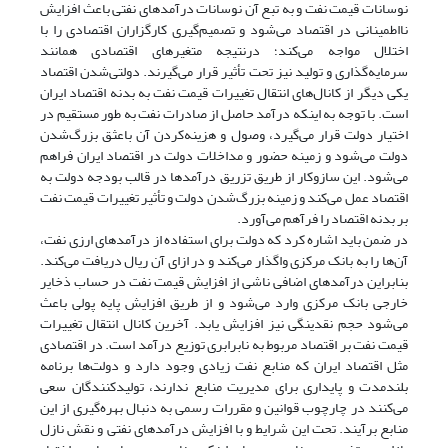
نوسانات قیمت نفت و به تبع آن نوسانات درآمدهای نفتی باعث افزایش
نااطمینانی در اقتصاد می‌شود و تصمیم‌گیری کارگزاران اقتصادی را با
اختلال مواجه می‌کند؛ درنتیجه متغیرهای اقتصادی همانند
سرمایه‌گذاری و تولید نیز تحت تأثیر قرار می‌گیرند. دولتی‌شدن اقتصاد
یکی دیگر از کانال‌های انتقال تغییرات قیمت نفت به بدنه اقتصاد ایران
است. با توجه به اینکه درآمد حاصل از صادرات نفت به طور مستقیم در
اختیار دولت قرار می‌گیرد، وصول و هزینه‌کردن آن باعثق بزرگ‌شدن
دولت می‌شود و زمینه حضور و مداخلات دولت در اقتصاد ایران فراهم
می‌شود. این سازوکار از طریق تزریق درآمدها در قالب بودجه دولت به
اقتصاد عمل می‌کند و زمینه بزرگ‌شدن دولت و تأثیر تغییرات قیمت نفت
بر بدنه اقتصاد را فرآهم می‌آورد.
در ضمن باید اشاره کرد که دولت برای استفاده از درآمدهای ارزی نفت،
آن‌ها را به بانک مرکزی واگذار می‌کند و در ازای آن ریال دریافت می‌کند.
بنابراین درآمدهای اضافی ناشی از افزایش قیمت نفت در حساب ذخایر
خارجی بانک مرکزی وارد می‌شود و از طریق افزایش پایه پولی باعث
می‌شود حجم نقدینگی نیز افزایش یابد. آخرین کانال انتقال تغییرات
قیمت نفت بر اقتصاد مربوط به نابرابری توزیع درآمد است. در اقتصادی
مثل اقتصاد ایران که منابع نفت زیادی وجود دارد و دولت‌ها برنامه
بلندمدت و پایداری برای مدیریت منابع ندارند، تولیدکنندگان سعی
می‌کنند در چارچوب قوانین و مقررات رسمی به دنبال بهره‌گیری از این
منابع برآیند. تحت این شرایط و با افزایش درآمدهای نفتی و نقش نازل