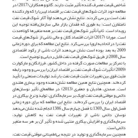
شاخص قیمت مصرف کننده تأثیر مثبت دارند. گاتو و همکاران (2017) در
مطالعه خود اثرات شوک‌های قیمت نفت بر اقتصاد لیبریا را که واردکننده
نفت است بررسی کردند. نتایج نشان می‌دهند اولاً آثار شوک قیمت نفت
نامتقارن است؛ به طوری که فقدان بازار مالی سازمان‌یافته توجیه این
رویداد است. ثانیاً تأثیر شوک‌های قیمت نفت بر همه متغیرها کوتاه‌مدت
است. مورانا (2017) اثرات اقتصاد کلان و مالی ناشی از شوک‌های قیمت
نفت را در اتحادیه اروپا بررسی کرد. نتایج این مطالعه که برای دوره زمانی
2009 به بعد بوده است نشان می‌دهند اثرات ناشی از رکود اقتصادی
سال 2008 از طریق شوک‌های قیمت نفت قابل ردیابی و توضیح است.
با تمرکز بر مطالعات صورت گرفته در داخل کشور، فرزانگان و مارکوارت
(2009) تأثیرات شوک قیمت نفت بر اقتصاد ایران را بررسی و وجود رابطه
مثبت قوی بین تغییرات مثبت قیمت نفت با رشد تولیدات صنعتی را تأیید
کرده‌اند. همچنین نتایج همین مطالعه نشان‌دهنده وجود بیماری هلندی
است. صمدی، هادیان و جعفری (2013) در مطالعه‌ای تأثیر نوسان‌های
دائمی و موقتی قیمت نفت اوپک بر سرمایه‌گذاری، تولید و نرخ بیکاری در
اقتصاد ایران را بررسی کرده‌اند. نتایج این مطالعه که برای دوره زمانی
فصل اول سال 1369 تا فصل چهارم سال 1386 انجام شده نشان می‌دهد
نوسان دائمی ناشی از تغییرات قیمت نفت به کاهش تولید،
سرمایه‌گذاری و افزایش بیکاری منتهی شده و تأثیر آن بر هر سه متغیر
دائمی است.
همچنین سرمایه‌گذاری و تولید در نتیجه بی‌اطمینانی موقتی قیمت نفت،