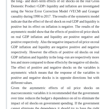
the long- and short-term effects of oil shocks on the real Gross
Domestic Product (GDP), liquidity, and inflation are investigated
using the Vector Error Correction Model (VECM) and Granger
causality during 1990 to 2017. The results of the symmetric model
indicate that the effect of the oil shock on real GDP and liquidity is
positive, but its effect on inflation is negative. The results of the
asymmetric model show that the effects of positive oil price shock
on real GDP, inflation, and liquidity are positive, negative, and
positive, respectively. Also, the negative impacts of oil price on real
GDP, inflation, and liquidity are negative, positive, and negative,
respectively. However, the effects of positive oil shocks on real
GDP, inflation, and liquidity in the long-run are respectively more,
less, and more compared to those effects by the negative oil shocks.
The effect of positive and negative shocks on the variables is
asymmetric, which means that the response of the variables to
positive and negative shocks is in opposite directions, but with
different values.
Given the asymmetric effects of oil price shocks on
macroeconomic variables, it is recommended that the government,
over time, reduces the budget’s dependence on oil to eliminate the
impact of oil shocks on government spending. If the government
cannot eliminate the dependence, it should try to have the right