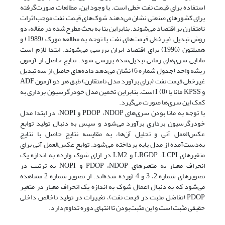
استفاده برای قیمت نفت خطی است. با وجود این، مطالعات صورت‌گرفته
برای کشورهای صنعتی نشان می‌دهند شوک‌های قیمت نفت موجب اثرات
نامتقارن بر اقتصاد می‌شوند. بنابراین بنا به بحث مطرح‌شده در مقاله، دو
روش تبدیل غیرخطی قیمت‌های نفت با توجه به مطالعه مورک (1989) و
همیلتون (1996) برای اقتصاد ایران بررسی می‌شوند. ابتدا لازم است
مانایی سری‌های زمانی تبدیل‌شده بررسی شود. نتایج حاصل از آزمون
ریشه واحد (جدول شماره 6) نشان می‌دهد داده‌های حاصل از سه تبدیل
غیرخطی قیمت نفت (برای برآورد مدل نامتقارن) طبق هر دو آزمون ADF
و KPSS مانا یا I (0) است. بنابراین تخمین مدل خودرگرسیون برداری به
کمک این سری‌ها صورت می‌گیرد.
با توجه به مانا بودن سری‌های PDOP ،NDOP و NOPI، در ابتدا مدل
خودرگرسیون برداری برآورد می‌شود و سپس به دنبال تولید توابع
عکس‌العمل آنی و تحلیل آن‌ها، به مقایسه نتایج حاصل با نتایج
به‌دست‌آمده از مدل پایه پرداخته می‌شود. توابع عکس‌العمل آنی برای
متغیرهای LRGDP ،LCPI و LM2 در ازای شوک وارده به اندازه یک
انحراف معیار به متغیرهای PDOP ،NDOP و NOPI به ترتیب در
تصویرهای شماره 2، 3 و 4 آورده شده‌اند. از تصویر شماره 2 مشاهده
می‌شود که‌ به دنبال اعمال شوک به اندازه یک انحراف معیار در متغیر
PDOP (تفاضل مثبت در قیمت نفت)، تغییرات در تولید ناخالص داخلی
حقیقی مثبت است و این مثبت‌بودن تا انتهای دوره تداوم دارد.