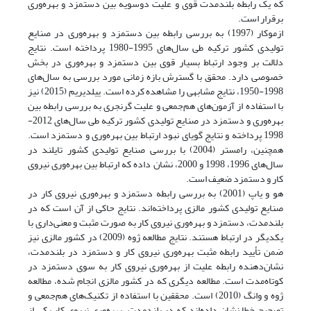
که یک رابطه بلندمدت قوی و علیت دوسویه بین دستمزد و بهره‌وری
برقرار است.
ازموکار (1997) به بررسی رابطه بین دستمزد و بهره‌وری در صنایع
تولیدی کشور ترکیه طی سال‌های 1995-1980 پرداخته است. نتایج
دلالت بر وجود ارتباط بسیار قوی بین دستمزد و بهره‌وری در بخش
خصوصی دارد. محقق با گسترش بازه زمانی مورد بررسی به سال‌های
1998-1950، نتایج مشابهی را مشاهده کرده است. ییلدیریم (2015) نیز
با استفاده از آزمون‌های هم‌جمعی و علیت گرنجری به بررسی رابطه بین
بهره‌وری و دستمزد در صنایع تولیدی کشور ترکیه طی سال‌های 2012-
1998 پرداخته و نتایج گویای نبود ارتباط بین بهره‌وری و دستمزد است.
همچنین، رامستر (2004) با بررسی صنایع تولیدی کشور تایلند در
سال‌های 1996، 1998 و 2000، نشان داده که ارتباط بین بهره‌وری نیروی
کار و دستمزد ضعیف است.
هو و یاپ (2001) به بررسی رابطه دستمزد و بهره‌وری نیروی کار در
صنایع تولیدی کشور مالزی پرداخته‌اند. نتایج حاکی از آن است که در
بلندمدت، دستمزد و بهره‌وری نیروی کار به صورت مثبت و معنی‌داری با
یکدیگر در ارتباط هستند. نتایج مطالعه ژوه (2009) در کشور مالزی نیز
ضمن تأیید رابطه مثبت بهره‌وری نیروی کار و دستمزد در بلندمدت،
نشان‌دهنده رابطه علیت از بهره‌وری نیروی کار به سوی دستمزد در
کوتاه‌مدت است. مطالعه دیگری که در کشور مالزی انجام شده، مطالعه
ژوه و وانگ (2010) است. محققین با استفاده از تکنیک‌های هم‌جمعی و
تصحیح خطا نشان داده‌اند که در بلندمدت، بهره‌وری نیروی کار یکی از