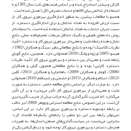
کارکن و بیشتر استخراج شده و بر اساس قیمت‌های ثابت سال 1383 و با
استفاده از شاخص بهای کالاها و خدمات مصرفی (کل) تعدیل شده است.
همسو با مطالعات پیشین، به منظور اندازه‌گیری بهره‌وری نیروی کار، از
نسبت ارزش افزوده به تعداد شاغلان و برای اندازه‌گیری دستمزد، از
نسبت جبران خدمات به تعداد شاغلان استفاده شده است. با استفاده از
روش داده‌های تلفیقی و تکنیک حداقل مربعات تعمیم‌یافته عملی، نتایج
نشان‌دهنده رابطه مثبت و معنی‌دار بهره‌وری نیروی کار و دستمزد (تأیید
نظریات کلاسیک) بوده و با نتایج مطالعاتی نظیر سینگ و همکاران (1982)،
هیسو (2005) و ژوه و وانگ (2010) همخوانی دارد. همچنین، نتایج گویای
رابطه مثبت و معنی‌دار بین دستمزد و بهره‌وری نیروی کار (تأیید نظریات
دستمزد کارایی) بوده و با نتایج مطالعاتی همچون گیلن و همکاران
(2006)، کومار و همکاران (2009)، باهاتچاریا و همکاران (2011)، کلین
(2012)، اسلام و همکاران (2015) و حشمتی و رشیدقلم (2016) همخوانی
دارد. به عبارت دیگر، بر اساس نتایج مطالعه حاضر، دستمزد به صورت
مثبت و معنی‌داری از بهره‌وری نیروی کار تأثیر می‌پذیرد و بر آن تأثیر
می‌گذارد، اما ضریب تأثیرگذاری آن به مراتب بیش از ضریب تأثیرپذیری
آن است. در این خصوص، نتایج مطالعه استراس و ووهر (2004) نیز دلالت
بر رابطه دوسویه دستمزد و بهره‌وری نیروی کار دارد. بر این اساس،
نمی‌توان رابطه بین این دو متغیر را رابطه‌ای یک‌طرفه قلمداد کرد؛
بنابراین، می‌بایست در سیاست‌گذاری‌های صنعتی استان‌ها، به تغییرات
همزمان دستمزد و بهره‌وری نیروی کار توجه شود و درنظرگرفتن یکی از