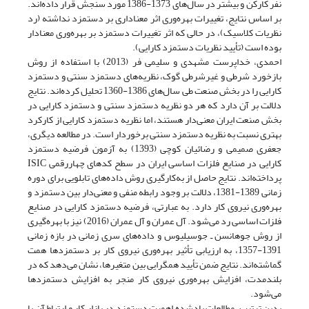
نفر کارکن و بیشتر در سال‌های 1373-1386 مورد سنجش قرار داده‌اند.
بر اساس نتایج، تغییرات بهره‌وری اثر معناداری بر دستمزد نداشته (رد
نظریات کلاسیک)، در حالی که اثر تغییرات دستمزد بر بهره‌وری معنادار
بوده است (تأیید نظریات دستمزد کارایی).
احمدی، خداپرست مشهدی و سلیمی فر (2013) با استفاده از روش
بازخورد شرطی و غیرشرطی گوک، نظریه‌های دستمزد سنتی و دستمزد
کارایی را در بخش صنعت طی سال‌های 1386-1360 تحلیل کرده‌اند. نتایج
دلالت بر آن دارد که هر دو نظریه دستمزد سنتی و دستمزد کارایی در
بخش صنعت ایران معنی‌دار هستند، اما نظریه دستمزد کارایی از کارکرد
بهتری نسبت به نظریه دستمزد سنتی برخوردار است. در مطالعه دیگری،
جعفری صمیمی و رضائیان کوچی (1393) به آزمون فرضیه دستمزد
کارایی در صنایع فلزات اساسی ایران در سطح کدهای چهاررقمی ISIC
پرداخته‌اند. نتایج حاصل از به‌کارگیری روش داده‌های تابلویی برای دوره
زمانی 1389-1381، دلالت بر وجود رابطه منفی و معنی‌دار بین دستمزد و
بهره‌وری نیروی کار دارد. به عبارتی، فرضیه دستمزد کارایی در صنایع
فلزات اساسی رد می‌شود. آل عمران و آل عمران (2016) نیز با بهره‌گیری
از روش جوهانسن ـ جوسیلیوس و داده‌های سری زمانی در بازه زمانی
1391-1357، به ارزیابی تأثیر بهره‌وری نیروی کار بر دستمزدها همت
گماشته‌اند. نتایج ضمن تأیید همگرایی بین متغیرها، نشان می‌دهد که در
بلندمدت، افزایش بهره‌وری نیروی کار منجر به افزایش دستمزدها
می‌شود.
بدین ترتیب، مطالعات یادشده اهمیت دستمزد در بازار کار و ارتباط آن با