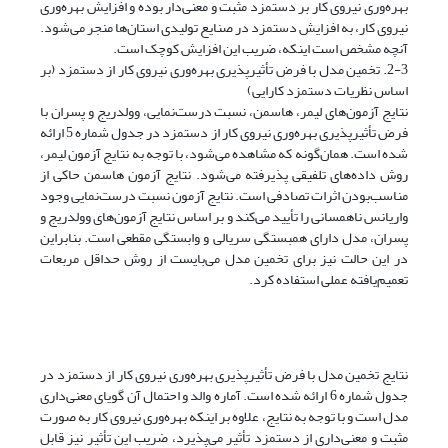
بهره‌وری نیروی کار بر دستمزد مثبت و معنی‌دار بوده و افزایش بهره‌وری
نیروی کار، به افزایش دستمزد در صنایع تولیدی استان‌ها منجر می‌شود.
آنچه مشخص است اینکه، ضریب این افزایش کوچک است.
2-‌3. تخمین مدل با فرض تأثیرپذیری بهره‌وری نیروی کار از دستمزد (بر
اساس نظریات دستمزد کارایی)
نتایج آزمون‌های لیمر، هاسمن، نسبت درست‌نمایی، وولدریج و پسران با
فرض تأثیرپذیری بهره‌وری نیروی کار از دستمزد در جدول شماره 5 ارائه
شده است. همان‌گونه که مشاهده می‌شود، با توجه به نتایج آزمون لیمر،
روش داده‌های تلفیقی پذیرفته می‌شود. نتایج آزمون هاسمن حاکی از
مناسب‌بودن اثرات تصادفی است. نتایج آزمون نسبت درست‌نمایی وجود
واریانس ناهمسانی را تأیید می‌کند و بر اساس نتایج آزمون‌های وولدریج و
پسران، مدل دارای همبستگی سریالی و وابستگی مقطعی است. بنابراین
در این حالت نیز برای تخمین مدل می‌بایست از روش حداقل مربعات
تعمیم‌یافته عملی استفاده کرد.
نتایج تخمین مدل با فرض تأثیرپذیری بهره‌وری نیروی کار از دستمزد در
جدول شماره 6 ارائه شده است. آماره والد و احتمال آن گویای معنی‌داری
مدل است و با توجه به نتایج، علاوه بر اینکه بهره‌وری نیروی کار به صورت
مثبت و معنی‌داری از دستمزد تأثیر می‌پذیرد، ضریب این تأثیر نیز قابل