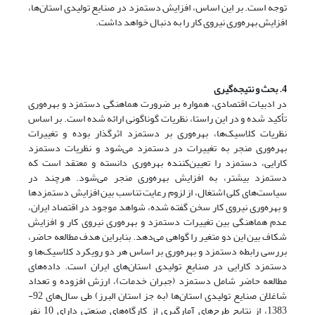
توجه است. بر این اساس، افزایش دستمزد در صنایع تولیدی استان‌ها،
افزایش بهره‌وری نیروی کار را به دنبال خواهد داشت.
4. بحث و نتیجه‌گیری
در ادبیات اقتصادی، همواره بر ضرورت هماهنگی دستمزد و بهره‌وری
تأکید شده و در این راستا، نظریات گوناگونی ارائه شده است. بر اساس
نظریات کلاسیک‌ها، بهره‌وری بر دستمزد اثرگذار بوده و تغییرات
بهره‌وری منجر به تغییرات در دستمزد می‌‌شود و نظریات دستمزد
کارایی، دستمزد را تعیین‌کننده بهره‌وری دانسته و معتقد است که
دستمزد بیشتر، به افزایش بهره‌وری منجر می‌شود. هرچند در
سیاست‌های کلی اشتغال، از لزوم رعایت تناسب بین افزایش دستمزدها
و بهره‌وری نیروی کار سخن گفته شده، شواهد موجود در اقتصاد ایران،
عدم هماهنگی بین تغییرات دستمزد و بهره‌وری نیروی کار و افزایش
شکاف بین این دو متغیر را گواهی می‌دهد. بنابراین هدف مطالعه حاضر،
بررسی رابطه دستمزد و بهره‌وری بر اساس هر دو رویکرد کلاسیک‌ها و
دستمزد کارایی در صنایع تولیدی استان‌های ایران است. داده‌های
مطالعه حاضر شامل دستمزد (جبران خدمات)، ارزش افزوده و تعداد
شاغلان صنایع تولیدی استان‌ها (به جز استان البرز) طی سال‌های 92-
1383، از نتایج طرح‌های آمارگیری از کارگاه‌های صنعتی دارای 10 نفر