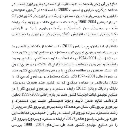
علاوه بر آن و در بلندمدت، جهت علیت از دستمزد به بهره‌وری است. در
مطالعه دیگری، نارایان و اسمیت (2009) با استفاده از آزمون هم‌جمعی
تابلویی به بررسی ارتباط بین دستمزد و رشد بهره‌وری در کشورهای G7
در بازه زمانی 2004-1960 پرداخته‌اند. نتایج دلالت بر وجود یک رابطه
مثبت و معنی‌دار بین دستمزد و رشد بهره‌وری دارد و افزایش
یک‌درصدی دستمزد، افزایش 6/0‌درصدی در بهره‌وری را به دنبال
دارد.
باهاتچاریا، نارایان، پپ و راس (2011) با استفاده از داده‌های تلفیقی به
بررسی رابطه بهره‌وری نیروی کار و دستمزد در صنایع تولیدی کشور هند
در بازه زمانی 2001-1974 پرداخته‌اند. با توجه به نتایج، علاوه بر وجود
رابطه هم‌جمعی بین دو متغیر، دستمزد دارای اثر مثبت بر بهره‌وری نیروی
کار است. محققین در مطالعه دیگری، با بررسی صنایع تولیدی کشور هند
در دوره زمانی 2001-1974 تأثیر مثبت دستمزد بر بهره‌وری نیروی کار را
نشان داده‌اند. در مطالعه دیگری که در کشور هند صورت پذیرفته،
نایاک و نایاک و پاترا (2013) رابطه دستمزد و بهره‌وری نیروی کار را در
صنایع تولیدی ایالت اودیشا کشور هند در بازه زمانی 2009-1999 تحلیل
کرده‌اند. نتایج ضمن تأیید وجود همبستگی مثبت بین دستمزد و
بهره‌وری نیروی کار، نشان می‌دهد که رشد بهره‌وری نیروی کار سریع‌تر از
رشد دستمزد سرانه نیروی کار است. در یکی از جدیدترین مطالعات این
حوزه نیز داس، باسو و هالدر (2017) رابطه دستمزد و بهره‌وری نیروی کار
را در صنایع تولیدی کشور هند طی سال‌های 2014- 1998 بررسی