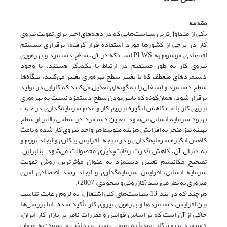
مقدمه
یکی از متداول‌ترین سیاست‌هایی که در دهه‌های اخیر برای تقویت نیروی
کار در برخی از کشورها مورد استفاده قرار گرفته، برقراری سیستم
اقتصادی موسوم به PLWS‌ است که در آن، سطح دستمزد و بهره‌وری
نیروی کار به طور مستقیم در ارتباط با یکدیگر هستند. با وجود
دستمزدهای منعطف که با تغییر سطح بهره‌وری تغییر می‌کنند، بنگاه‌ها
سطح دستمزد و اشتغال را به گونه‌ای تعدیل می‌کنند که کارایی در تولید
برقرار شود. همان‌گونه که پایین‌بودن سطح دستمزد نسبت به بهره‌وری
نیروی کار باعث کاهش انگیزه نیروی کار و عدم سرمایه‌گذاری در جهت
بهبود سرمایه انسانی می‌شود، تعیین دستمزد در سطحی بالاتر از سطح
بهینه نیز منجر به افزایش هزینه متوسط هر واحد نیروی کار شده و باعث
کاهش انگیزه سرمایه‌گذاری و در نتیجه، افزایش بیکاری و ایجاد تورم و
به دنبال آن، کاهش قدرت رقابت‌پذیری محصولات می‌شود. بنابراین،
تصحیح مکانیسم تعیین دستمزد به عنوان مؤثرترین روش تقویت
سرمایه انسانی، افزایش سرمایه‌گذاری و ایجاد رشد اقتصادی امری
ضروری به نظر می‌رسد (کازرونی و سجودی، 2007).
هرچند که در بند 13 سیاست‌های کلی اشتغال، به لزوم رعایت تناسب
بین افزایش دستمزدها و بهره‌وری نیروی کار تأکید شده، اما بررسی‌ها
حاکی از آن است که بر اساس قوانین و مقررات ناظر بر بازار کار ایران،
دستمزد نیروی کار عمدتاً به صورت سنتی پرداخت می‌شود؛ به عنوان