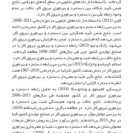
کرده‌اند. با استفاده از داده‌های تابلویی در سطح کدهای دو رقمی، نتایج
ضمن تأیید شکاف بین دستمزد و بهره‌وری نیروی کار، دلالت بر عدم
وجود رابطه علّی بین دستمزد و بهره‌وری نیروی کار دارد.
کلین (2012) با استفاده از داده‌های تابلویی در دوره زمانی 2011-2008،
به بررسی رابطه دستمزد و بهره‌وری نیروی کار در کشور نیجریه پرداخته
است. نتایج ضمن تأیید همگرایی بین دستمزد و بهره‌وری نیروی کار،
نشان می‌دهد که افزایش دستمزد، منجر به افزایش بهره‌وری نیروی کار
می‌شود. ژانگ و لیو (2013) رابطه دستمزد و بهره‌وری نیروی کار را در
صنایع تولیدی کشور چین طی سال‌های 2007-1998 مطالعه کرده‌اند.
نتایج دلالت بر رابطه مثبت و معنی‌دار دستمزد و بهره‌وری نیروی کار دارد.
اسلام، کینیاندو و انژانگا (2015) نیز به بررسی رابطه دستمزد و بهره‌وری
نیروی کار در بخش صنعت کشور تانزانیا در بازه زمانی 2010-1967 همت
گماشته‌اند. نتایج تأثیر مثبت و معنی‌دار دستمزد بر بهره‌وری نیروی کار
(نظریه دستمزد کارایی) را نشان می‌دهد.
تریپسکی، افتیموو و ونتانوسکا (2016) به تحلیل رابطه دستمزد و
بهره‌وری نیروی کار در کشور مقدونیه طی سال‌های 2015-2006
پرداخته‌اند. نتایج دلالت بر وجود همبستگی مثبت بین دستمزد و
بهره‌وری نیروی کار دارد. در مطالعه دیگری، حشمتی و رشیدقلم (2016)
به بررسی عوامل مؤثر بر بهره‌وری نیروی کار در صنایع تولیدی کشور کنیا
در سال 2013 پرداخته‌اند. نتایج برآورد مدل به روش حداقل مربعات
معمولی نشان می‌دهد که دستمزد به صورت مثبت و معنی‌داری بهره‌وری
نیروی کار را تحت تأثیر قرار می‌دهد. دیتراسکی (2016) نیز با مطالعه