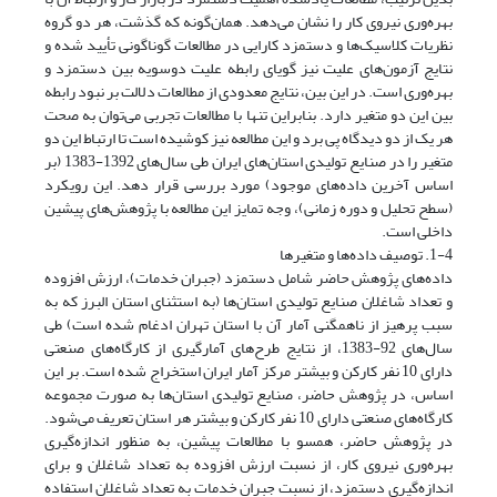
بهره‌وری نیروی کار را نشان می‌دهد. همان‌گونه که گذشت، هر دو گروه
نظریات کلاسیک‌ها و دستمزد کارایی در مطالعات گوناگونی تأیید شده و
نتایج آزمون‌های علیت نیز گویای رابطه علیت دوسویه بین دستمزد و
بهره‌وری است. در این بین، نتایج معدودی از مطالعات دلالت بر نبود رابطه
بین این دو متغیر دارد. بنابراین تنها با مطالعات تجربی می‌توان به صحت
هر یک از دو دیدگاه پی برد و این مطالعه نیز کوشیده است تا ارتباط این دو
متغیر را در صنایع تولیدی استان‌های ایران طی سال‌های 1392-1383 (بر
اساس آخرین داده‌های موجود) مورد بررسی قرار دهد. این رویکرد
(سطح تحلیل و دوره زمانی)، وجه تمایز این مطالعه با پژوهش‌های پیشین
داخلی است.
1-4. توصیف داده‌ها و متغیرها
داده‌های پژوهش حاضر شامل دستمزد (جبران خدمات)، ارزش افزوده
و تعداد شاغلان صنایع تولیدی استان‌ها (به استثنای استان البرز که به
سبب پرهیز از ناهمگنی آمار آن با استان تهران ادغام شده است) طی
سال‌های 92-1383، از نتایج طرح‌های آمارگیری از کارگاه‌های صنعتی
دارای 10 نفر کارکن و بیشتر مرکز آمار ایران استخراج شده است. بر این
اساس، در پژوهش حاضر، صنایع تولیدی استان‌ها به صورت مجموعه
کارگاه‌های صنعتی دارای 10 نفر کارکن و بیشتر هر استان تعریف می‌شود.
در پژوهش حاضر، همسو با مطالعات پیشین، به منظور اندازه‌گیری
بهره‌وری نیروی کار، از نسبت ارزش افزوده به تعداد شاغلان و برای
اندازه‌گیری دستمزد، از نسبت جبران خدمات به تعداد شاغلان استفاده