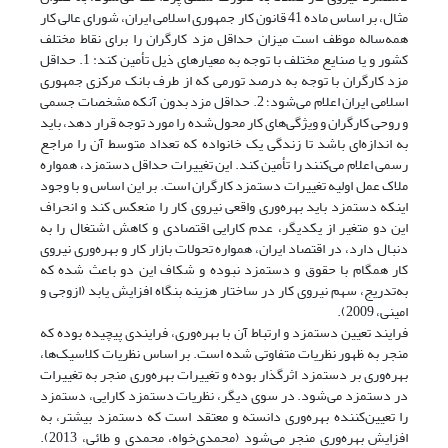
مثال، بر اساس ماده 41 قانون کار جمهوری اسلامی ایران، شورای عالی کار
همه‌ساله موظف است میزان حداقل مزد کارگران را برای نقاط مختلف
کشور و یا صنایع مختلف با توجه به معیارهای ذیل تأمین کند: 1. حداقل
مزد کارگران با توجه به درصد تورمی که از طرف بانک مرکزی جمهوری
اسلامی ایران اعلام می‌شود؛ 2. حداقل مزد بدون آنکه مشخصات جسمی
و روحی کارگران و ویژگی‌های کار محول‌شده را مورد توجه قرار دهد، باید
به اندازه‌ای باشد تا زندگی یک خانواده که تعداد متوسط آن را مراجع
رسمی اعلام می‌‌کنند را تأمین کند. این تغییرات حداقل دستمزد، همواره
ملاک عمل اولیه تغییرات دستمزد کارگران است. بر این اساس و با وجود
اینکه دستمزد باید بهره‌وری واقعی نیروی کار را منعکس کند و انحراف
این دو متغیر از یکدیگر، عدم کارایی اقتصادی و کاهش اشتغال را به
دنبال دارد، در اقتصاد ایران، همواره تحولات بازار کار و بهره‌وری نیروی
کار همگام با حقوق و دستمزد نبوده و شکاف این دو باعث شده که
به‌تدریج، سهم نیروی کار در ساختار هزینه بنگاه افزایش یابد (ازوجی و
امینی، 2009).
فرایند تعیین دستمزد و ارتباط آن با بهره‌وری، فرایندی پیچیده بوده که
منجر به ظهور نظریات متفاوتی شده است. بر اساس نظریات کلاسیک‌ها،
بهره‌وری بر دستمزد اثرگذار بوده و تغییرات بهره‌وری منجر به تغییرات
در دستمزد می‌شود. در سوی دیگر، نظریات دستمزد کارایی، دستمزد
را تعیین‌کننده بهره‌وری دانسته و معتقد است که دستمزد بیشتر، به
افزایش بهره‌وری منجر می‌شود (محمدی‌خواه، محمدی و طائی، 2013).