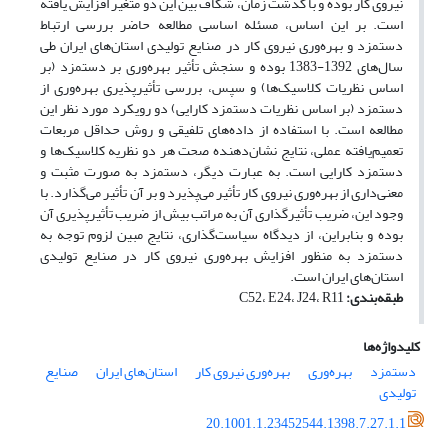
نیروی کار بوده و با گذشت زمان، شکاف بین این دو متغیر افزایش یافته
است. بر این اساس، مسئله اساسی مطالعه حاضر بررسی ارتباط
دستمزد و بهره‌وری نیروی کار در صنایع تولیدی استان‌های ایران طی
سال‌های 1392-1383 بوده و سنجش تأثیر بهره‌وری بر دستمزد (بر
اساس نظریات کلاسیک‌ها) و سپس، بررسی تأثیرپذیری بهره‌وری از
دستمزد (بر اساس نظریات دستمزد کارایی) دو رویکرد مورد نظر این
مطالعه است. با استفاده از داده‌های تلفیقی و روش حداقل مربعات
تعمیم‌یافته عملی، نتایج نشان‌دهنده صحت هر دو نظریه کلاسیک‌ها و
دستمزد کارایی است. به عبارت دیگر، دستمزد به صورت مثبت و
معنی‌داری از بهره‌وری نیروی کار تأثیر می‌پذیرد و بر آن تأثیر می‌گذارد. با
وجود این، ضریب تأثیرگذاری آن به مراتب بیش از ضریب تأثیرپذیری آن
بوده و بنابراین، از دیدگاه سیاست‌گذاری، نتایج مبین لزوم توجه به
دستمزد به منظور افزایش بهره‌وری نیروی کار در صنایع تولیدی
استان‌های ایران است.
طبقه‌بندی:
C52، E24، J24، R11
کلیدواژه‌ها
دستمزد
بهره‌وری
بهره‌وری نیروی کار
استان‌های ایران
صنایع
تولیدی
20.1001.1.23452544.1398.7.27.1.1