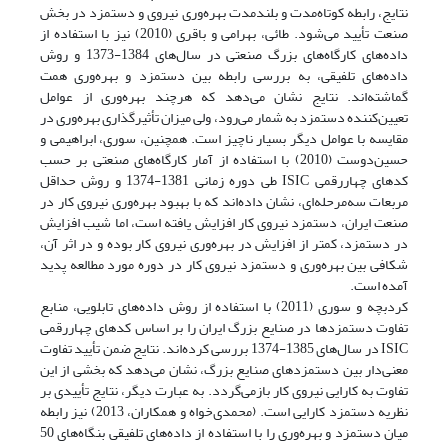
نتایج، رابطه کوتاه‌مدت و بلندمدت بهره‌وری نیروی و دستمزد در بخش
صنعت تأیید می‌شود. طائی، بهرامی و باقری (2010) نیز با استفاده از
داده‌های کارگاه‌های بزرگ صنعتی در سال‌های 1384-1373 و روش
داده‌های تلفیقی، به بررسی رابطه بین دستمزد و بهره‌وری همت
گماشته‌اند. نتایج نشان می‌دهد که هرچند بهره‌وری از عوامل
تعیین‌کننده دستمزد به شمار می‌رود، ولی میزان تأثیرگذاری بهره‌وری در
مقایسه با عوامل دیگر بسیار ناچیز است. همچنین، سوری، ابراهیمی و
حسین‌دوست (2010) با استفاده از آمار کارگاه‌های صنعتی بر حسب
کدهای چهاررقمی ISIC طی دوره زمانی 1381-1374 و روش حداقل
مربعات سه‌مرحله‌ای، نشان داده‌اند که با بهبود بهره‌وری نیروی کار در
صنعت ایران، دستمزد نیروی کار افزایش یافته است، اما شیب افزایش
در دستمزد، کمتر از افزایش در بهره‌وری نیروی کار بوده و در اثر آن،
شکافی بین بهره‌وری و دستمزد نیروی کار در دوره مورد مطالعه پدید
آمده است.
کردبچه و سوری (2011) با استفاده از روش داده‌های تابلویی، منابع
تفاوت دستمزدها در صنایع بزرگ ایران را بر اساس کدهای چهاررقمی
ISIC در سال‌های 1385-1374 بررسی کرده‌اند. نتایج ضمن تأیید تفاوت
معنی‌دار بین دستمزدهای صنایع بزرگ، نشان می‌دهد که بخشی از این
تفاوت به کارایی نیروی کار بازمی‌گردد. به عبارت دیگر، نتایج تأییدی بر
نظریه دستمزد کارایی است. (محمدی‌خواه و همکاران، 2013) نیز رابطه
میان دستمزد و بهره‌وری را با استفاده از داده‌های تلفیقی بنگاه‌های 50