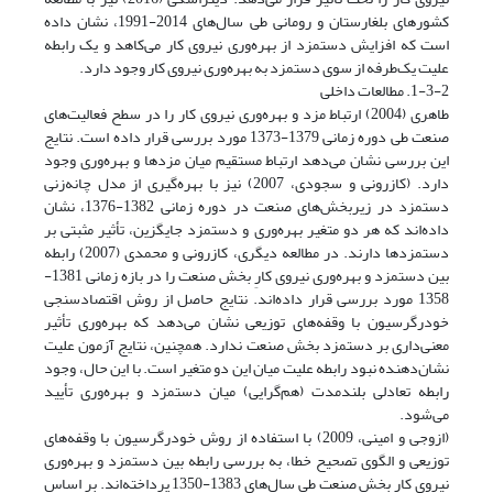
کشورهای بلغارستان و رومانی طی سال‌های 2014-1991، نشان داده
است که افزایش دستمزد از بهره‌وری نیروی کار می‌کاهد و یک رابطه
علیت یک‌طرفه از سوی دستمزد به بهره‌وری نیروی کار وجود دارد.
1-3-2. مطالعات داخلی
طاهری (2004) ارتباط مزد و بهره‌وری نیروی کار را در سطح فعالیت‌های
صنعت طی دوره زمانی 1379-1373 مورد بررسی قرار داده است. نتایج
این بررسی نشان می‌دهد ارتباط مستقیم میان مزدها و بهره‌وری وجود
دارد. (کازرونی و سجودی، 2007) نیز با بهره‌گیری از مدل چانه‌زنی
دستمزد در زیربخش‌های صنعت در دوره زمانی 1382-1376، نشان
داده‌اند که هر دو متغیر بهره‌وری و دستمزد جایگزین، تأثیر مثبتی بر
دستمزدها دارند. در مطالعه دیگری، کازرونی و محمدی (2007) رابطه
بین دستمزد و بهره‌وری نیروی کارِ بخش صنعت را در بازه زمانی 1381-
1358 مورد بررسی قرار داده‌اند. نتایج حاصل از روش اقتصادسنجی
خودرگرسیون با وقفه‌های توزیعی نشان می‌دهد که بهره‌وری تأثیر
معنی‌داری بر دستمزد بخش صنعت ندارد. همچنین، نتایج آزمون علیت
نشان‌دهنده نبود رابطه علیت میان این دو متغیر است. با این حال، وجود
رابطه تعادلی بلندمدت (هم‌گرایی) میان دستمزد و بهره‌وری تأیید
می‌شود.
(ازوجی و امینی، 2009) با استفاده از روش خودرگرسیون با وقفه‌های
توزیعی و الگوی تصحیح خطا، به بررسی رابطه بین دستمزد و بهره‌وری
نیروی کار بخش صنعت طی سال‌های 1383-1350 پرداخته‌اند. بر اساس