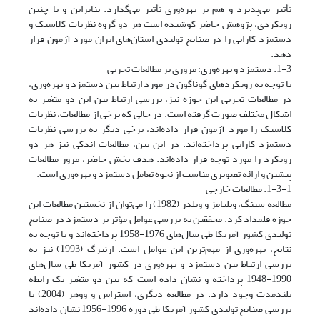
تأثیر می‌پذیرد و هم بر بهره‌وری تأثیر می‌گذارد. بنابراین و با چنین
رویکردی، پژوهش حاضر کوشیده است هر دو گروه نظریات کلاسیک و
دستمزد کارایی را در صنایع تولیدی استان‌های ایران مورد آزمون قرار
دهد.
1-3. دستمزد و بهره‌وری: مروری بر مطالعات تجربی
با توجه به رویکرد‌های گوناگون در مورد ارتباط بین دستمزد و بهره‌وری،
در مطالعات تجربی این حوزه نیز، بررسی ارتباط بین این دو متغیر به
اشکال مختلف صورت گرفته است. در حالی که برخی از مطالعات، نظریات
کلاسیک را مورد آزمون قرار داده‌اند، برخی دیگر به بررسی نظریات
دستمزد کارایی پرداخته‌اند. در این بین، مطالعات اندکی نیز هر دو
رویکرد را مورد توجه قرار داده‌اند. هدف بخش حاضر، مرور مطالعات
پیشین و ارائه تصویری مناسب از نحوه تعامل دستمزد و بهره‌وری است.
1-3-1. مطالعات خارجی
مطالعه سینگ، ویلیامز و ویلدر (1982) را می‌توان از نخستین مطالعات این
حوزه قلمداد کرد. محققین به بررسی عوامل مؤثر بر دستمزد در صنایع
تولیدی کشور آمریکا طی سال‌های 1976-1958 پرداخته‌اند و با توجه به
نتایج، بهره‌وری از مهم‌ترین این عوامل است. ارنبرگ (1993) نیز به
بررسی ارتباط بین دستمزد و بهره‌وری در کشور آمریکا طی سال‌های
1990-1948 پرداخته و نشان داده است که بین دو متغیر یک رابطه
بلندمدت وجود دارد. در مطالعه دیگری، استراس و ووهر (2004) با
بررسی صنایع تولیدی کشور آمریکا طی دوره 1996-1956 نشان داده‌اند