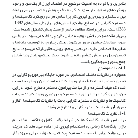
بنابراین و با توجه به اهمیت موضوع در اقتصاد ایران از یک‌سو، و وجود
رویکردهای متفاوت از سوی دیگر، هدف پژوهش حاضر، بررسی رابطه
بین دستمزد و بهره‌وری نیروی کار بر اساس هر دو رویکرد کلاسیک‌ها و
دستمزد کارایی در صنایع تولیدی استان‌های ایران طی سال‌های 1392-
1383 است. در این راستا، مطالعه حاضر از هفت بخش تشکیل شده است.
پس از مقدمه و در بخش دوم، به مبانی نظری پرداخته می‌شود. در بخش
سوم، مطالعات پیشین مرور می‌شود. بخش چهارم، به توصیف داده‌ها و
متغیرها اختصاص دارد. در بخش پنجم، روش تحقیق ارائه می‌شود. نتایج
تخمین مدل در بخش ششم ارائه می‌شود. بخش هفتم و پایانی نیز شامل
جمع‌بندی و نتیجه‌گیری است.
1. ادبیات موضوع
همواره در نظریات مختلف اقتصادی، در مورد جایگاه بهره‌وری و کارایی در
تعیین دستمزدها اختلاف نظر وجود داشته است. این رویکردها سبب
شده که طیف گسترده‌ای از مباحث پیرامون دستمزد مطرح شود. در این
بین، دو رویکرد مهم در مورد دستمزد و بهره‌وری وجود دارد: نظریات
کلاسیک‌ها و نظریات دستمزد کارایی. بحث با نظریات کلاسیک‌ها آغاز و
پس از آن نظریات دستمزد کارایی را مطرح می‌شود.
1-1. نظریات کلاسیک‌ها
بر اساس نظریات کلاسیک‌ها، در شرایط رقابت کامل و حاکمیت مکانیسم
بازار، بنگاه‌ها تا زمانی به استخدام نیروی کار ادامه می‌دهند که هزینه
نهایی تولید برابر با نسبت دستمزد پرداختی به تولید نهایی نیروی کار