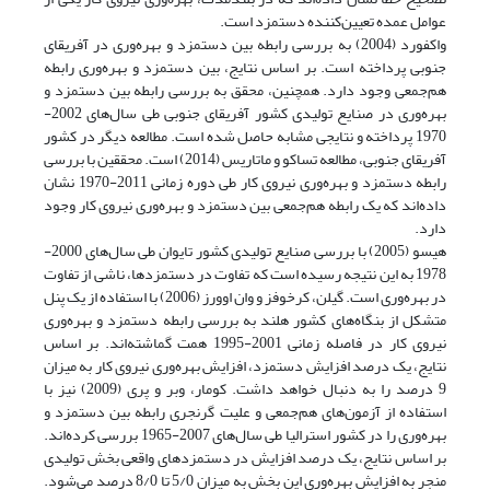
عوامل عمده تعیین‌کننده دستمزد است.
واکفورد (2004) به بررسی رابطه بین دستمزد و بهره‌وری در آفریقای
جنوبی پرداخته است. بر اساس نتایج، بین دستمزد و بهره‌وری رابطه
هم‌جمعی وجود دارد. همچنین، محقق به بررسی رابطه بین دستمزد و
بهره‌وری در صنایع تولیدی کشور آفریقای جنوبی طی سال‌های 2002-
1970 پرداخته و نتایجی مشابه حاصل شده است. مطالعه دیگر در کشور
آفریقای جنوبی، مطالعه تساکو و ماتاریس (2014) است. محققین با بررسی
رابطه دستمزد و بهره‌وری نیروی کار طی دوره زمانی 2011-1970 نشان
داده‌اند که یک رابطه هم‌جمعی بین دستمزد و بهره‌وری نیروی کار وجود
دارد.
هیسو (2005) با بررسی صنایع تولیدی کشور تایوان طی سال‌های 2000-
1978 به این نتیجه رسیده است که تفاوت در دستمزدها، ناشی از تفاوت
در بهره‌وری است. گیلن، کرخوفز و وان اوورز (2006) با استفاده از یک پنل
متشکل از بنگاه‌های کشور هلند به بررسی رابطه دستمزد و بهره‌وری
نیروی کار در فاصله زمانی 2001-1995 همت گماشته‌اند. بر اساس
نتایج، یک درصد افزایش دستمزد، افزایش بهره‌وری نیروی کار به میزان
9 درصد را به دنبال خواهد داشت. کومار، وبر و پری (2009) نیز با
استفاده از آزمون‌های هم‌جمعی و علیت گرنجری رابطه بین دستمزد و
بهره‌وری را در کشور استرالیا طی سال‌های 2007-1965 بررسی کرده‌اند.
بر اساس نتایج، یک درصد افزایش در دستمزدهای واقعی بخش تولیدی
منجر به افزایش بهره‌وری این بخش به میزان 5/0 تا 8/0 درصد می‌شود.